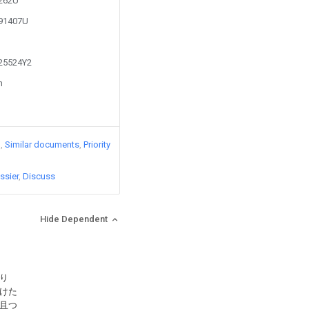
7262U
191407U
525524Y2
n
)
Similar documents
Priority
ssier
Discuss
Hide Dependent
り
けた
且つ