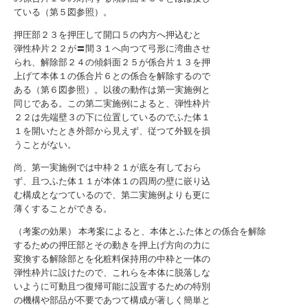
ている（第５図参照）。
押圧部２３を押圧して開口５の内方へ押込むと
弾性枠片２２が〓間３１へ向つて弓形に湾曲させ
られ、解除部２４の傾斜面２５が係合片１３を押
上げて本体１の係合片６との係合を解除するので
ある（第６図参照）。以後の動作は第一実施例と
同じである。この第二実施例によると、弾性枠片
２２は先端壁３の下に位置しているのでふた体１
１を開いたとき外部から見えず、従つて外観を損
うことがない。
尚、第一実施例では中枠２１が底を有しておら
ず、且つふた体１１が本体１の四周の壁に嵌り込
む構成となつているので、第二実施例よりも更に
薄くすることができる。
（考案の効果） 本考案によると、本体とふた体との係合を解除
するための押圧部とその動きを押上げ方向の力に
変換する解除部とを化粧料保持用の中枠と一体の
弾性枠片に設けたので、これらを本体に脱落しな
いように可動且つ復帰可能に設置するための特別
の機構や部品が不要であつて構成が著しく簡単と