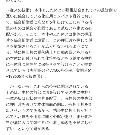
のである。
（従来の技術） 本体とふた体とが蝶番結合されてその反対側で
互いに係合している化粧用コンパクト容器におい
て、係合部附近に爪などを引掛けてこじあける構
造のものは係合が強固であると爪などを傷める心
配がある。そこで、本体やふた体とは別体の押圧
片を係合部附近に設置し、この押圧片を押して係
合を解除させることが広く行なわれるようにな
り、特に押圧片の脱落防止と自動復帰とを計るた
め本体に組付けられて化粧料などを収納する中枠
に一体且つ弾性的に保持させて設けることが提案
されている（実開昭61−177506号公報、実開昭61
−198606号公報参照）。
しかしながら、これらの公報に開示されている
ものは、中枠の前部に溝を設けてその中に中枠と
一体の板ばね状弾性片を配置し、弾性片の中央部
に押圧片を設けて本体前面の開口から押圧片を突
出させたものであるから、携帯中に押圧片が押さ
れてふた体を不用意に開く心配があり、また化粧
料が溝に入つて弾性片に付着し動きを不良にしや
すい、という問題がある。