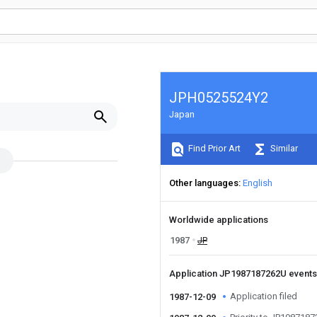
JPH0525524Y2
Japan
Find Prior Art
Similar
Other languages
English
Worldwide applications
1987
JP
Application JP1987187262U event
Application filed
1987-12-09