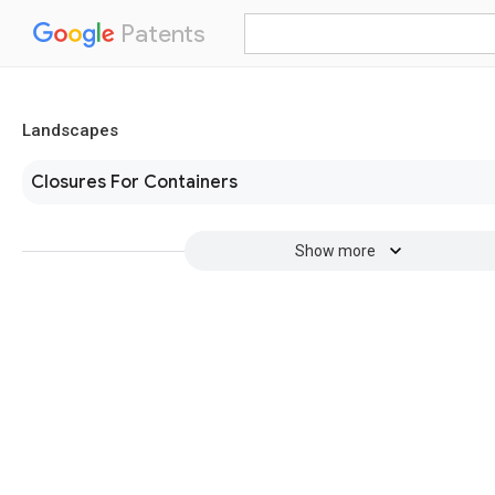
Patents
Landscapes
Closures For Containers
Show more