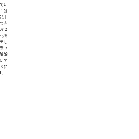
てい
１は
記中
つ左
片２
記開
出し
壁３
解除
いて
３に
用コ