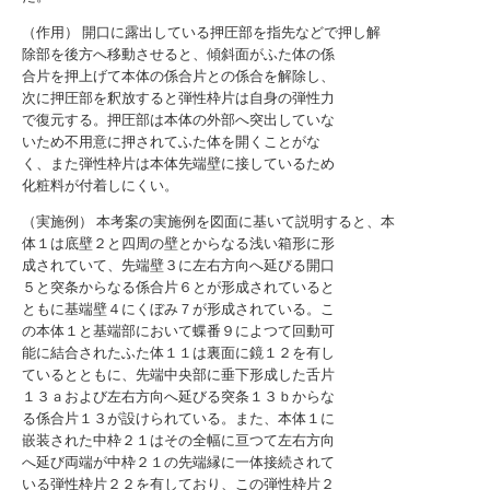
（作用） 開口に露出している押圧部を指先などで押し解
除部を後方へ移動させると、傾斜面がふた体の係
合片を押上げて本体の係合片との係合を解除し、
次に押圧部を釈放すると弾性枠片は自身の弾性力
で復元する。押圧部は本体の外部へ突出していな
いため不用意に押されてふた体を開くことがな
く、また弾性枠片は本体先端壁に接しているため
化粧料が付着しにくい。
（実施例） 本考案の実施例を図面に基いて説明すると、本
体１は底壁２と四周の壁とからなる浅い箱形に形
成されていて、先端壁３に左右方向へ延びる開口
５と突条からなる係合片６とが形成されていると
ともに基端壁４にくぼみ７が形成されている。こ
の本体１と基端部において蝶番９によつて回動可
能に結合されたふた体１１は裏面に鏡１２を有し
ているとともに、先端中央部に垂下形成した舌片
１３ａおよび左右方向へ延びる突条１３ｂからな
る係合片１３が設けられている。また、本体１に
嵌装された中枠２１はその全幅に亘つて左右方向
へ延び両端が中枠２１の先端縁に一体接続されて
いる弾性枠片２２を有しており、この弾性枠片２