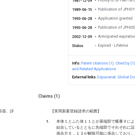
Priority to JP198718
1987-12-09
Publication of JPH0
1989-06-15
Application granted
1993-06-28
Publication of JPH0
1993-06-28
Anticipated expiratio
2002-12-09
Expired - Lifetime
Status
Info
Patent citations (1)
Cited by (1
and Related Applications
External links
Espacenet
Global Do
Claims
(1)
容器、詳
【実用新案登録請求の範囲】
本体１とふた体１１とが基端部で蝶番９によ
結合しているとともに先端部でそれぞれに設
係合片６，１３が解除可能に係合しており、