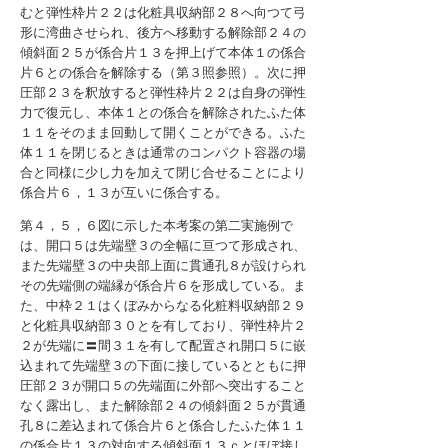
むと弾性枠片２２は化粧具収納部２８へ向つて弓
形に湾曲させられ、後方へ移動する解除部２４の
傾斜面２５が係合片１３を押上げて本体１の係合
片６との係合を解除する（第３照参照）。次に押
圧部２３を釈放すると弾性枠片２２は自身の弾性
力で復元し、本体１との係合を解除されたふた体
１１をそのまま回動して開くことができる。ふた
体１１を閉じるときは通常のコンパクト容器の場
合と同様に少し力を加えて閉じ合せることにより
係合片６，１３が互いに係合する。
第４，５，６図に示した本考案の第二実施例で
は、開口５は先端壁３の全幅に亘つて形成され、
また先端壁３の中央部上面に貫通孔８が設けられ
その先端側の端縁が係合片６を形成している。ま
た、中枠２１はくぼみからなる化粧料収納部２９
と化粧具収納部３０とを有しており、弾性枠片２
２が先端に〓間３１を有して配置され開口５に嵌
込まれて先端壁３の下面に接しているとともに押
圧部２３が開口５の先端面に外部へ突出すること
なく露出し、また解除部２４の傾斜面２５が貫通
孔８に差込まれて係合片６と係合したふた体１１
の係合片１３の対向する傾斜面１３ｃとほぼ接し