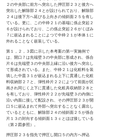
２の中央部に前方へ突出した押圧部２３と後方へ
突出した解除部２４とが設けられており、解除部
２４は後下方へ延びる上向きの傾斜面２５を有し
ている。更に、この中枠２１の基端に係止突起２
６が設けられており、この係止突起２６がくぼみ
７に嵌込まれることによつて中枠２１が本体１に
外れることなく嵌装している。
第１，２，３図に示した本考案の第一実施例で
は、開口７は先端壁３の中央部に形成され、係合
片６は先端壁３の中央部上縁に沿い後方へ突出し
て形成されている。また、中枠２１は化粧料を装
填した中皿３１が嵌込まれる上下に貫通した化粧
料収納部２７と、弾性枠片２２によつて前面が区
画され同じく上下に貫通した化粧具収納部２８と
を有しており、弾性枠片２２が先端壁３の内側に
沿い内面に接して配設され、その押圧部２３が開
口５に嵌込まれて外部へ突出することなく露出し
ているとともに、解除部２４の傾斜面２５が係合
片１３の対向する傾斜面１３ｃとほぼ接している
（第２図参照）。
押圧部２３を指先で押圧し開口５の内方へ押込