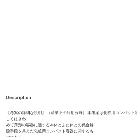
Description
【考案の詳細な説明】 （産業上の利用分野） 本考案は化粧用コンパクト
しくはきわ
めて薄形の容器に適する本体とふた体との係合解
除手段を具えた化粧用コンパクト容器に関するも