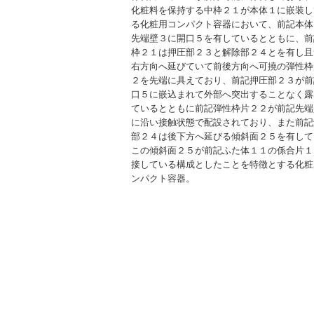
化粧料を保持する中枠２１が本体１に嵌装し
る化粧用コンパクト容器において、前記本体
先端壁３に開口５を有しているとともに、前
枠２１は押圧部２３と解除部２４とを有し且
右方向へ延びていて前後方向へ可撓の弾性枠
２を先端に具えており、前記押圧部２３が前
口５に嵌込まれて外部へ突出することなく露
ているとともに前記弾性枠片２２が前記先端
に沿い接触状態で配設されており、また前記
部２４は後下方へ延びる傾斜面２５を有して
この傾斜面２５が前記ふた体１１の係合片１
接している構成としたことを特徴とする化粧
ンパクト容器。