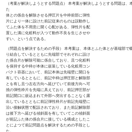
（考案が解決しようとする問題点） 本考案が解決しようとする問題は、
た
体との係合を解除させる押圧片を中枠前部に弾性
片により一体に設けた前記従来のものは誤動作し
てふた体を不用意に開く心配がある、弾性片を配
置した溝に化粧料が入つて動作不良を生じさせや
すい、という点である。
（問題点を解決するための手段） 本考案は、本体とふた体とが基端部で
り結合しているとともに先端部でそれぞれに設け
た係合片が解除可能に係合しており、且つ化粧料
を保持する中枠が本体に嵌装している化粧用コン
パクト容器において、前記本体は先端壁に開口を
有しているとともに、前記中枠は押圧部と解除部
とを有し且つ左右方向へ延びていて前後方向へ可
撓の弾性枠片を先端に具えており、前記押圧部が
前記開口に嵌込まれて外部へ突出することなく露
出しているとともに前記弾性枠片が前記先端壁に
沿い接触状態で配設されており、また前記解除部
は後下方へ延びる傾斜面を有していてこの傾斜面
が前記ふた体の係合片に接している構成としたこ
とによつて前記問題点を解決するための手段とし
た。