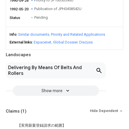
Priority to JP10050590U
1990-09-26
Publication of JPH0458542U
1992-05-20
Pending
Status
Info
Similar documents
Priority and Related Applications
External links
Espacenet
Global Dossier
Discuss
Landscapes
Delivering By Means Of Belts And
Rollers
Show more
Claims
(1)
Hide Dependent
【実用新案登録請求の範囲】