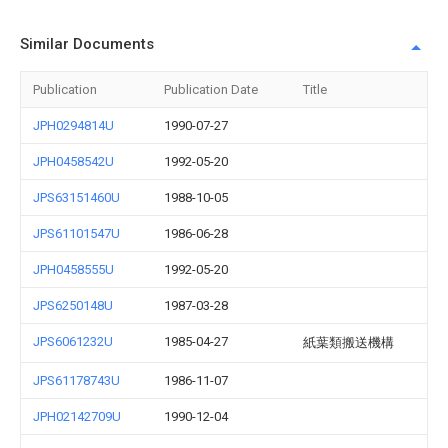
Similar Documents
Publication
Publication Date
Title
JPH0294814U
1990-07-27
JPH0458542U
1992-05-20
JPS63151460U
1988-10-05
JPS61101547U
1986-06-28
JPH0458555U
1992-05-20
JPS6250148U
1987-03-28
JPS6061232U
1985-04-27
紙葉類搬送機構
JPS61178743U
1986-11-07
JPH02142709U
1990-12-04