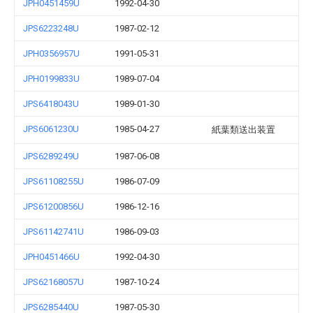
JPH0451459U
1992-04-30
JPS6223248U
1987-02-12
JPH0356957U
1991-05-31
JPH0199833U
1989-07-04
JPS6418043U
1989-01-30
JPS6061230U
1985-04-27
紙葉類送出装置
JPS6289249U
1987-06-08
JPS61108255U
1986-07-09
JPS61200856U
1986-12-16
JPS61142741U
1986-09-03
JPH0451466U
1992-04-30
JPS62168057U
1987-10-24
JPS6285440U
1987-05-30