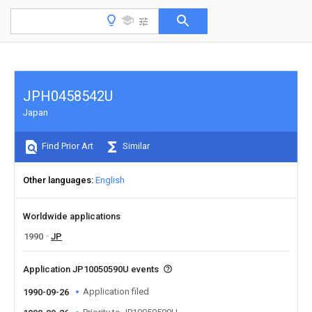
JPH0458542U
Japan
Find Prior Art
Similar
Other languages
English
Worldwide applications
1990
JP
Application JP10050590U events
Application filed
1990-09-26