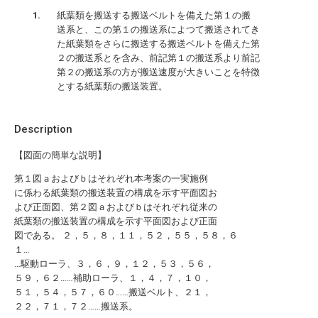
紙葉類を搬送する搬送ベルトを備えた第１の搬
送系と、この第１の搬送系によつて搬送されてき
た紙葉類をさらに搬送する搬送ベルトを備えた第
２の搬送系とを含み、前記第１の搬送系より前記
第２の搬送系の方が搬送速度が大きいことを特徴
とする紙葉類の搬送装置。
Description
【図面の簡単な説明】
第１図ａおよびｂはそれぞれ本考案の一実施例
に係わる紙葉類の搬送装置の構成を示す平面図お
よび正面図、第２図ａおよびｂはそれぞれ従来の
紙葉類の搬送装置の構成を示す平面図および正面
図である。 ２，５，８，１１，５２，５５，５８，６
１…
…駆動ローラ、３，６，９，１２，５３，５６，
５９，６２……補助ローラ、１，４，７，１０，
５１，５４，５７，６０……搬送ベルト、２１，
２２，７１，７２……搬送系。