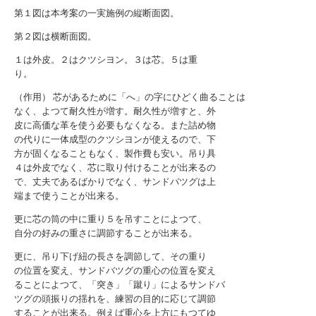
第１図は本考案の一実施例の縦断面図。
第２図は横断面図。
１は外皮。２はクツシヨン。３は芯。５は重
り。
（作用） 芯があるために「へ」の字にひどく曲ることは
なく、よつて耐久性が増す。耐久性が増すと、外
皮に高価な革を使う必要もなくなる。また詰め物
の代りに一体成型のクツシヨンが使えるので、下
方が固くなることもなく、製作費も安い。吊り具
４は外皮でなく、芯に取り付けることが出来るの
で、丈夫であるばかりでなく、サンドバツグは上
端まで使うことが出来る。
更に芯の筒の中に重り５を吊すことによつて、
自分の好みの重さに調節することが出来る。
更に、吊り下げ紐の長さを調節して、その重り
の位置を変え、サンドバツグの重心の位置を変え
ることによつて、「突き」「蹴り」によるサンドバ
ツグの頭振りの揺れを、練習の目的に応じて調節
することが出来る。例えば重心を上方にもつてゆ