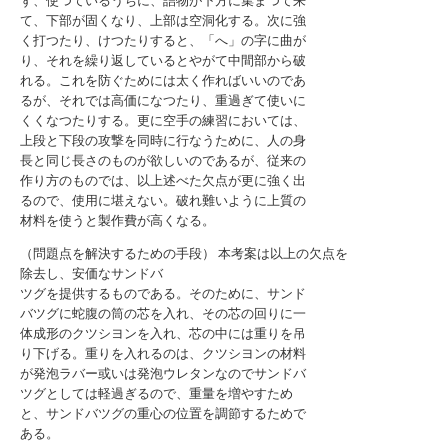
ず、使つているうちに、詰物が下方に集まつて来
て、下部が固くなり、上部は空洞化する。次に強
く打つたり、けつたりすると、「へ」の字に曲が
り、それを繰り返しているとやがて中間部から破
れる。これを防ぐためには太く作ればいいのであ
るが、それでは高価になつたり、重過ぎて使いに
くくなつたりする。更に空手の練習においては、
上段と下段の攻撃を同時に行なうために、人の身
長と同じ長さのものが欲しいのであるが、従来の
作り方のものでは、以上述べた欠点が更に強く出
るので、使用に堪えない。破れ難いように上質の
材料を使うと製作費が高くなる。
（問題点を解決するための手段） 本考案は以上の欠点を
除去し、安価なサンドバ
ツグを提供するものである。そのために、サンド
バツグに蛇腹の筒の芯を入れ、その芯の回りに一
体成形のクツシヨンを入れ、芯の中には重りを吊
り下げる。重りを入れるのは、クツシヨンの材料
が発泡ラバー或いは発泡ウレタンなのでサンドバ
ツグとしては軽過ぎるので、重量を増やすため
と、サンドバツグの重心の位置を調節するためで
ある。