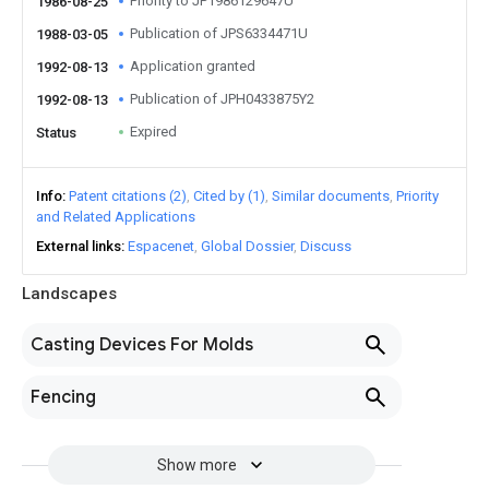
Priority to JP1986129647U
1986-08-25
Publication of JPS6334471U
1988-03-05
Application granted
1992-08-13
Publication of JPH0433875Y2
1992-08-13
Expired
Status
Info
Patent citations (2)
Cited by (1)
Similar documents
Priority
and Related Applications
External links
Espacenet
Global Dossier
Discuss
Landscapes
Casting Devices For Molds
Fencing
Show more