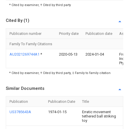
* Cited by examiner, † Cited by third party
Cited By (1)
Publication number
Priority date
Publication date
Assi
Family To Family Citations
AU2021269744A1
*
2020-05-13
2024-01-04
Fronth
Indus
Pty Lt
* Cited by examiner, † Cited by third party, ‡ Family to family citation
Similar Documents
Publication
Publication Date
Title
US3785643A
1974-01-15
Erratic movement
tethered ball striking
toy