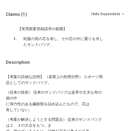
Claims
(1)
Hide Dependent
【実用新案登録請求の範囲】
蛇腹の筒の芯を有し、その芯の中に重りを吊し
たサンドバツグ。
Description
【考案の詳細な説明】 （産業上の利用分野） スポーツ用
品としてのサンドバツグ。
（従来の技術） 従来のサンドバツグは皮革や丈夫な布の
袋の中
に弾力性のある繊維類を詰め込んだもので、芯は
有していない。
（考案が解決しようとする問題点） 従来のサンドバツグ
は２、３の欠点をもつ。ま