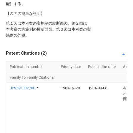
能にする。
【図面の簡単な説明】
第１図は本考案の実施例の縦断面図。第２図は
本考案の実施例の横断面図。第３図は本考案の実
施例の外観。
Patent Citations (2)
Publication number
Priority date
Publication date
Assi
Family To Family Citations
JPS59133278U
*
1983-02-28
1984-09-06
有限
オリ
商事