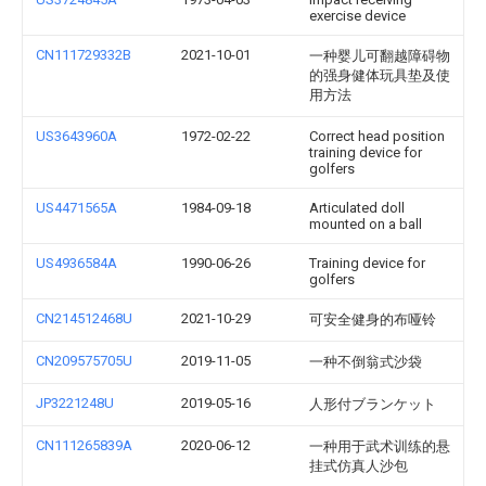
exercise device
CN111729332B
2021-10-01
一种婴儿可翻越障碍物
的强身健体玩具垫及使
用方法
US3643960A
1972-02-22
Correct head position
training device for
golfers
US4471565A
1984-09-18
Articulated doll
mounted on a ball
US4936584A
1990-06-26
Training device for
golfers
CN214512468U
2021-10-29
可安全健身的布哑铃
CN209575705U
2019-11-05
一种不倒翁式沙袋
JP3221248U
2019-05-16
人形付ブランケット
CN111265839A
2020-06-12
一种用于武术训练的悬
挂式仿真人沙包