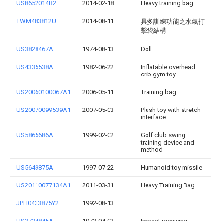
US8652014B2
2014-02-18
Heavy training bag
TWM483812U
2014-08-11
具多訓練功能之水氣打
擊袋結構
US3828467A
1974-08-13
Doll
US4335538A
1982-06-22
Inflatable overhead
crib gym toy
US20060100067A1
2006-05-11
Training bag
US20070099539A1
2007-05-03
Plush toy with stretch
interface
US5865686A
1999-02-02
Golf club swing
training device and
method
US5649875A
1997-07-22
Humanoid toy missile
US20110077134A1
2011-03-31
Heavy Training Bag
JPH0433875Y2
1992-08-13
US3724845A
1973-04-03
Impact receiving