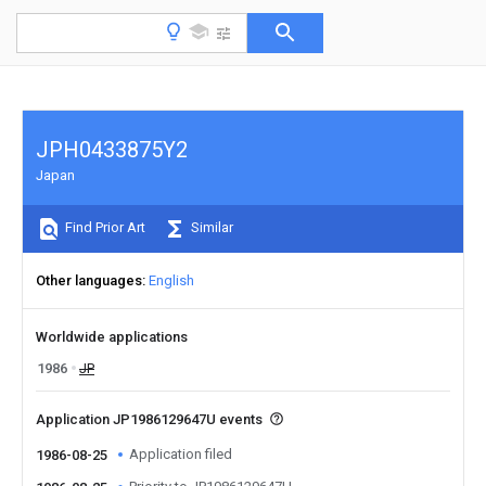
JPH0433875Y2
Japan
Find Prior Art
Similar
Other languages
English
Worldwide applications
1986
JP
Application JP1986129647U events
Application filed
1986-08-25