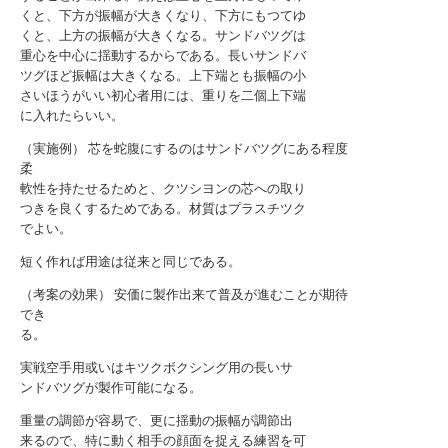
くと、下方が振幅が大きくなり、下方にもつてゆ
くと、上方の振幅が大きくなる。サンドバツグは
重心を中心に揺動するからである。長いサンドバ
ツグほど振幅は大きくなる。上下端とも振幅の小
さいほうがいい初心者用には、重りを二個上下端
に入れたらいい。
（実施例） 芯を蛇腹にするのはサンドバツグにある程度
柔
軟性を持たせるためと、クツシヨンの芯への取り
つきを良くするためである。材質はプラスチツク
でよい。
短く作れば用途は従来と同じである。
（考案の効果） 安価に製作出来て普及が進むことが期待
でき
る。
実戦空手用或いはキツクボクシング用の長いサ
ンドバツグが製作可能になる。
重量の調節が容易で、更に揺動の振幅が調節出
来るので、特に動く相手の顔面を捉える練習を可