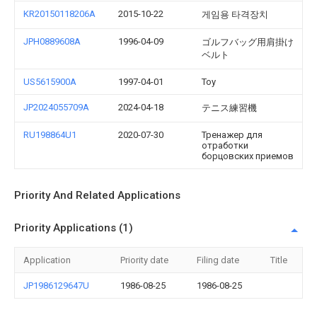
KR20150118206A
2015-10-22
게임용 타격장치
JPH0889608A
1996-04-09
ゴルフバッグ用肩掛け
ベルト
US5615900A
1997-04-01
Toy
JP2024055709A
2024-04-18
テニス練習機
RU198864U1
2020-07-30
Тренажер для
отработки
борцовских приемов
Priority And Related Applications
Priority Applications (1)
Application
Priority date
Filing date
Title
JP1986129647U
1986-08-25
1986-08-25