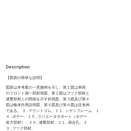
Description
【図面の簡単な説明】
図面は本考案の一実施例を示し、第１図は車両
のフロント側一部斜視図、第２図はフツク部材と
連繋部材との関係を示す斜視図、第３図及び第４
図は略体作用説明図、第５図及び第６図は従来例
である。 ３…マウントゴム、１１…シヤシフレーム、１
４…ボデー、１５…ラジエータサポート（ボデー
前方部材）、２０…連繋部材、２１…係合孔、２
３…フツク部材。