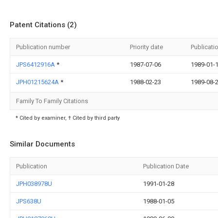
Patent Citations (2)
Publication number
Priority date
Publicati
JPS6412916A
*
1987-07-06
1989-01-
JPH01215624A
*
1988-02-23
1989-08-
Family To Family Citations
* Cited by examiner, † Cited by third party
Similar Documents
Publication
Publication Date
JPH038978U
1991-01-28
JPS638U
1988-01-05