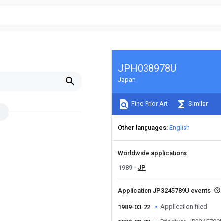
JPH038978U
Japan
Find Prior Art
Similar
Other languages
English
Worldwide applications
1989
JP
Application JP3245789U events
Application filed
1989-03-22