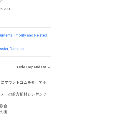
9U
38978U
cuments
Priority and Related
ssier
Discuss
Hide Dependent
ムにマウントゴムを介してボ
ボデーの前方部材とシヤシフ
嵌合
の衝