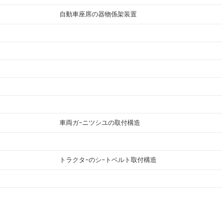
自動車座席の器物係架装置
車両ガ−ニツシユの取付構造
トラクタ−のシ−トベルト取付構造