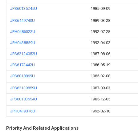
JPS60135245U
1985-09-09
JPS6449743U
1989-03-28
JPH0486522U
1992-07-28
JPH0438859U
1992-04-02
JPS62124052U
1987-08-06
JPS6173442U
1986-05-19
JPS6018869U
1985-02-08
JPS62139859U
1987-09-03
JPS60183654U
1985-12-05
JPH0419376U
1992-02-18
Priority And Related Applications