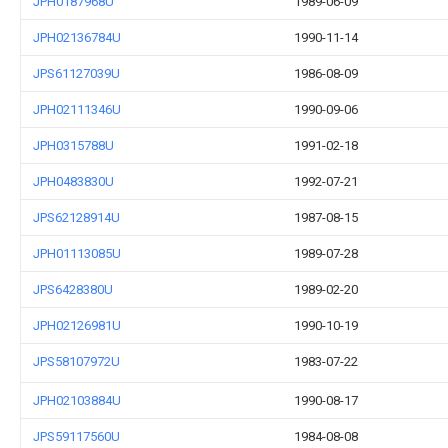
JPH0187968U
1989-06-09
JPH02136784U
1990-11-14
JPS61127039U
1986-08-09
JPH02111346U
1990-09-06
JPH0315788U
1991-02-18
JPH0483830U
1992-07-21
JPS62128914U
1987-08-15
JPH01113085U
1989-07-28
JPS6428380U
1989-02-20
JPH02126981U
1990-10-19
JPS58107972U
1983-07-22
JPH02103884U
1990-08-17
JPS59117560U
1984-08-08