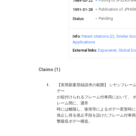
Priority to JP324578
1989-03-22
Publication of JPH0
1991-01-28
Pending
Status
Info
Patent citations (2)
Similar do
Applications
External links
Espacenet
Global Do
Claims
(1)
【実用新案登録請求の範囲】 シヤシフレー
デー
が組付けられるフレーム付車両において、 
レーム間に、通常
時には離隔し、衝突等によるボデー変形時に
係止し得る係止手段を設けたフレーム付車両
撃吸収ボデー構造。