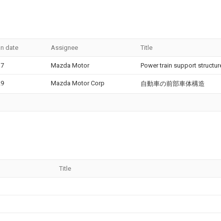
on date
Assignee
Title
17
Mazda Motor
Power train support structure
29
Mazda Motor Corp
自動車の前部車体構造
Title