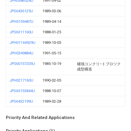
JPH0386526U
1991-09-02
JPS6436125U
1989-03-06
JPH0159487U
1989-04-14
JPS6311160U
1988-01-25
JPH01144929U
1989-10-05
JPH0349884U
1991-05-15
JPS60157205U
1985-10-19
補強コンクリ−トブロツク
成型構造
JPH0217160U
1990-02-05
JPS63153844U
1988-10-07
JPS6432199U
1989-02-28
Priority And Related Applications