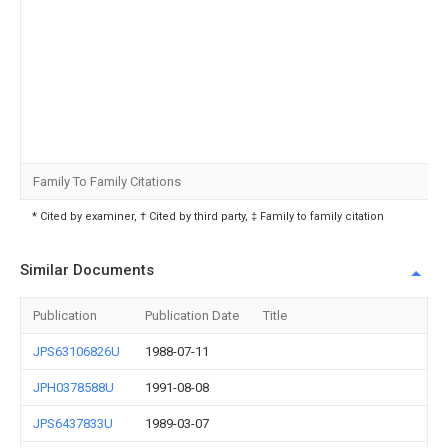
Family To Family Citations
* Cited by examiner, † Cited by third party, ‡ Family to family citation
Similar Documents
Publication
Publication Date
Title
JPS63106826U
1988-07-11
JPH0378588U
1991-08-08
JPS6437833U
1989-03-07