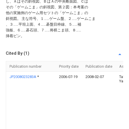
し、Ａはその斜視図、ＢはＡの中央断面図、Ｃは
その「ゲームこま」の斜視図、第２図：本考案の
他の実施例のゲーム用セツトの「ゲームこま」の
斜視図。 主な符号、１……ゲーム盤、２……ゲームこま
、３……平坦上面、４……碁盤目枠線、５……補
強板、６……碁石頭、７……将棋こま頭、８……
挿着ピン。
Cited By (1)
Publication number
Priority date
Publication date
Assi
JP2008023283A
*
2006-07-19
2008-02-07
Takas
Yasu