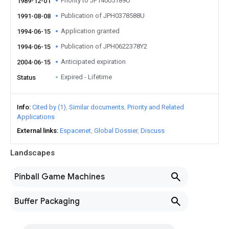
Priority to JP14005189U
1989-12-01
Publication of JPH0378588U
1991-08-08
Application granted
1994-06-15
Publication of JPH0622378Y2
1994-06-15
Anticipated expiration
2004-06-15
Expired - Lifetime
Status
Info
Cited by (1)
Similar documents
Priority and Related
Applications
External links
Espacenet
Global Dossier
Discuss
Landscapes
Pinball Game Machines
Buffer Packaging