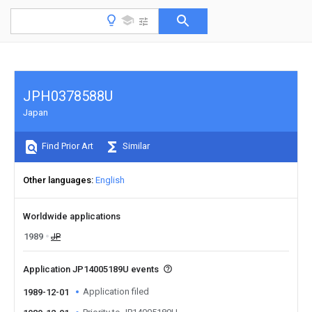
JPH0378588U
Japan
Find Prior Art
Similar
Other languages
English
Worldwide applications
1989
JP
Application JP14005189U events
Application filed
1989-12-01