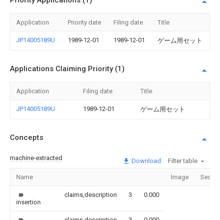
Priority Applications (1)
Application
Priority date
Filing date
Title
JP14005189U
1989-12-01
1989-12-01
ゲーム用セット
Applications Claiming Priority (1)
Application
Filing date
Title
JP14005189U
1989-12-01
ゲーム用セット
Concepts
machine-extracted
Download
Filter table
Name
Image
Sectio
claims,description
3
0.000
insertion
claims,description
3
0.000