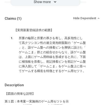
Show more
Claims
(1)
Hide Dependent
【実用新案登録請求の範囲】
所要の輪郭と所要の厚さを有し、高多泡性にし
て高クツシヨン性の連立発泡樹脂製の「ゲーム盤
」と、該ゲーム盤への挿着ピンを脚状に設けた「
ゲームこま」群との組合せからなり、該ゲーム盤
は、上面にゲーム用枠線を形成すると共に、下面
に補強板を添着し、前記挿着ピンを前記ゲーム盤
に挿入脱して「ゲームこま」をゲーム盤上に並べ
てゲームする構造を特徴とするゲーム用セツト。
Description
【図面の簡単な説明】
第１図：本考案一実施例のゲーム用セツトを示