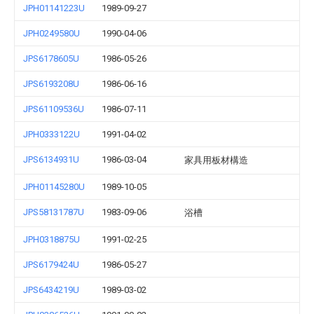
JPH01141223U
1989-09-27
JPH0249580U
1990-04-06
JPS6178605U
1986-05-26
JPS6193208U
1986-06-16
JPS61109536U
1986-07-11
JPH0333122U
1991-04-02
JPS6134931U
1986-03-04
家具用板材構造
JPH01145280U
1989-10-05
JPS58131787U
1983-09-06
浴槽
JPH0318875U
1991-02-25
JPS6179424U
1986-05-27
JPS6434219U
1989-03-02