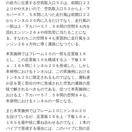
の前方に位置する空気取入口５２は、前開口２２
よりやや大きいので、空気取入口５２から上・下
カバー５７，５８間に入つた走行風は前開口２２
からトンネル２０内に入るだけでなく、走行風の
一部は上・下カバー５７，５８間の空間８４内を
流れエンジン２６ａや排気管に当たることにな
る。すなわちこの空間８４も実質的に走行風をエ
ンジン２６ａ方向に導く通路になつている。
本実施例ではフレーム１０の一部を足置板１６
とし、この足置板１６を構成する上・下板１６
ａ，１６ｂ間にトンネル２０を形成した。しかし
本発明におけるトンネルは、この実施例における
トンネル２０に限定されるものではなく、運転者
が足を置く部分の中に形成された空気の通路の意
味で解されるべきものである。従つて本実施例に
おける上・下カバー５７，５８間の空間８４も、
本発明におけるトンネルの一部となる。
また本実施例ではフレーム１０にトンネル２０
を設けているが、足置板１６を上・下板１６ａ，
１６ｂを最中状に重ね合わせるのでなく、１本の
パイプで形成する場合には、このパイプに別の足