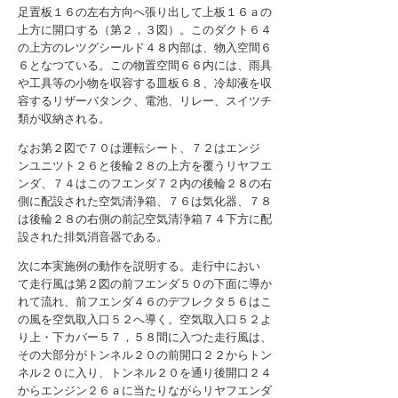
足置板１６の左右方向へ張り出して上板１６ａの
上方に開口する（第２，３図）。このダクト６４
の上方のレツグシールド４８内部は、物入空間６
６となつている。この物置空間６６内には、雨具
や工具等の小物を収容する皿板６８、冷却液を収
容するリザーバタンク、電池、リレー、スイツチ
類が収納される。
なお第２図で７０は運転シート、７２はエンジ
ンユニツト２６と後輪２８の上方を覆うリヤフエ
ンダ、７４はこのフエンダ７２内の後輪２８の右
側に配設された空気清浄箱、７６は気化器、７８
は後輪２８の右側の前記空気清浄箱７４下方に配
設された排気消音器である。
次に本実施例の動作を説明する。走行中におい
て走行風は第２図の前フエンダ５０の下面に導か
れて流れ、前フエンダ４６のデフレクタ５６はこ
の風を空気取入口５２へ導く。空気取入口５２よ
り上・下カバー５７，５８間に入つた走行風は、
その大部分がトンネル２０の前開口２２からトン
ネル２０に入り、トンネル２０を通り後開口２４
からエンジン２６ａに当たりながらリヤフエンダ