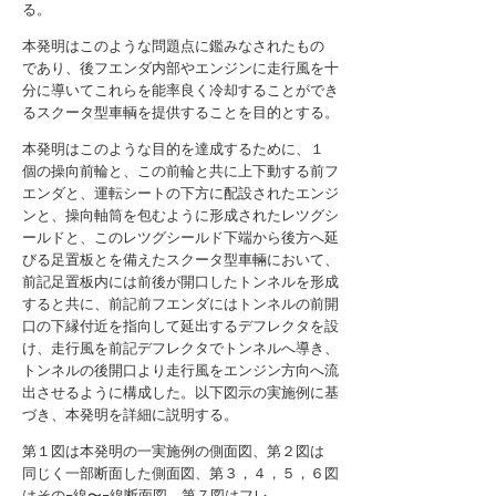
る。
本発明はこのような問題点に鑑みなされたもの
であり、後フエンダ内部やエンジンに走行風を十
分に導いてこれらを能率良く冷却することができ
るスクータ型車輌を提供することを目的とする。
本発明はこのような目的を達成するために、１
個の操向前輪と、この前輪と共に上下動する前フ
エンダと、運転シートの下方に配設されたエンジ
ンと、操向軸筒を包むように形成されたレツグシ
ールドと、このレツグシールド下端から後方へ延
びる足置板とを備えたスクータ型車輛において、
前記足置板内には前後が開口したトンネルを形成
すると共に、前記前フエンダにはトンネルの前開
口の下縁付近を指向して延出するデフレクタを設
け、走行風を前記デフレクタでトンネルへ導き、
トンネルの後開口より走行風をエンジン方向へ流
出させるように構成した。以下図示の実施例に基
づき、本発明を詳細に説明する。
第１図は本発明の一実施例の側面図、第２図は
同じく一部断面した側面図、第３，４，５，６図
はその−線〜−線断面図、第７図はフレ