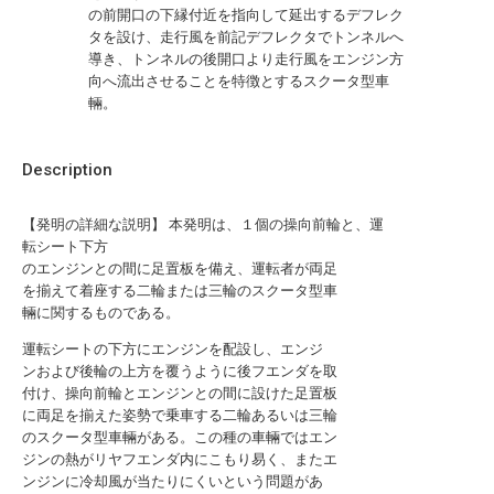
の前開口の下縁付近を指向して延出するデフレク
タを設け、走行風を前記デフレクタでトンネルへ
導き、トンネルの後開口より走行風をエンジン方
向へ流出させることを特徴とするスクータ型車
輛。
Description
【発明の詳細な説明】 本発明は、１個の操向前輪と、運
転シート下方
のエンジンとの間に足置板を備え、運転者が両足
を揃えて着座する二輪または三輪のスクータ型車
輛に関するものである。
運転シートの下方にエンジンを配設し、エンジ
ンおよび後輪の上方を覆うように後フエンダを取
付け、操向前輪とエンジンとの間に設けた足置板
に両足を揃えた姿勢で乗車する二輪あるいは三輪
のスクータ型車輛がある。この種の車輛ではエン
ジンの熱がリヤフエンダ内にこもり易く、またエ
ンジンに冷却風が当たりにくいという問題があ