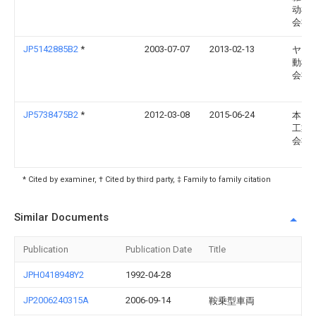
动机
会社
JP5142885B2
*
2003-07-07
2013-02-13
ヤマ
動機
会社
JP5738475B2
*
2012-03-08
2015-06-24
本田
工業
会社
* Cited by examiner, † Cited by third party, ‡ Family to family citation
Similar Documents
Publication
Publication Date
Title
JPH0418948Y2
1992-04-28
JP2006240315A
2006-09-14
鞍乗型車両