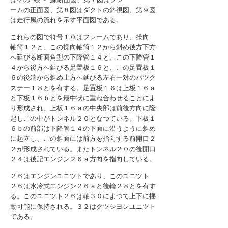
ームの正面図、第８図はダクトの斜視図、第９図
は走行風の流れを示す平面図である。
これらの図で符号１０はフレームであり、操向
軸筒１２と、この操向軸筒１２から斜め後方下方
へ延びる断面角型の下降管１４と、この下降管１
４から後方へ延びる足置板１６と、この足置板１
６の後端から斜め上方へ延びる左右一対のバツク
ステー１８とを有する。足置板１６は上板１６ａ
と下板１６ｂとを最中状に重ね合わせることによ
り形成され、上板１６ａの中央部は前後方向に隆
起しこの中がトンネル２０となつている。下板１
６ｂの前部は下降管１４の下面に沿うように斜め
に起立し、この斜面には前方を指向する前開口２
２が形成されている。またトンネル２０の後開口
２４は後記エンジン２６ａ方向を指向している。
２６はエンジンユニツトであり、このユニツト
２６は水冷式エンジン２６ａと後輪２８とを有す
る。このユニツト２６は軸３０によつて上下に揺
動可能に保持される。３２はクツシヨンユニツト
である。