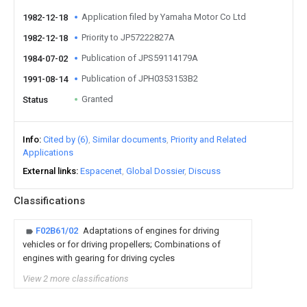
Application filed by Yamaha Motor Co Ltd
1982-12-18
Priority to JP57222827A
1982-12-18
Publication of JPS59114179A
1984-07-02
Publication of JPH0353153B2
1991-08-14
Granted
Status
Info
Cited by (6)
Similar documents
Priority and Related
Applications
External links
Espacenet
Global Dossier
Discuss
Classifications
F02B61/02
Adaptations of engines for driving
vehicles or for driving propellers; Combinations of
engines with gearing for driving cycles
View 2 more classifications