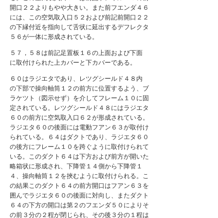
開口２２よりもやや大きい。また前フエンダ４６
には、この空気取入口５２および前記前開口２２
の下縁付近を指向して舌状に延出するデフレクタ
５６が一体に形成されている。
５７，５８は前記足置板１６の上面および下面
に取付けられた上カバーと下カバーである。
６０はラジエタであり、レツグシールド４８内
の下部で操向軸筒１２の前方に位置するよう、ブ
ラケツト（図示せず）を介してフレーム１０に固
定されている。レツグシールド４８にはラジエタ
６０の前方に空気取入口６２が形成されている。
ラジエタ６０の後面には電動フアン６３が取付け
られている。６４はダクトであり、ラジエタ６０
の後方にフレーム１０を跨ぐように取付けられて
いる。このダクト６４は下方および前方が開いた
略箱状に形成され、下降管１４側から下降管１
４、操向軸筒１２を挾むように取付けられる。こ
の結果このダクト６４の前方開口はフアン６３を
囲んでラジエタ６０の後面に対向し、またダクト
６４の下方の開口は第２のフエンダ５０によりそ
の前３分の２程が閉じられ、その後３分の１程は