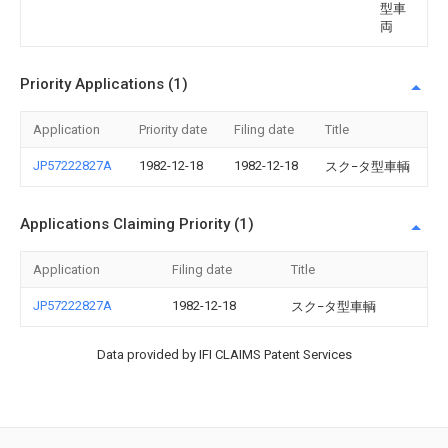
型車
両
Priority Applications (1)
Application
Priority date
Filing date
Title
JP57222827A
1982-12-18
1982-12-18
スク−タ型車輌
Applications Claiming Priority (1)
Application
Filing date
Title
JP57222827A
1982-12-18
スク−タ型車輌
Data provided by IFI CLAIMS Patent Services