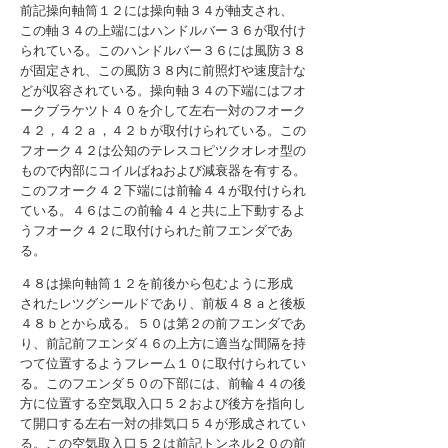
前記操向軸筒１２には操向軸３４が軸支され、
この軸３４の上端にはハンドルバー３６が取付け
られている。このハンドルバー３６には風防３８
が固定され、この風防３８内に前照灯や速度計な
どが収容されている。操向軸３４の下端にはフオ
ークブラケツト４０を介して左右一対のフオーク
４２，４２ａ，４２ｂが取付けられている。この
フオーク４２は公知のテレスコピツクオレオ型の
もので内部にコイルばねおよび減衰器を有する。
このフオーク４２下端には前輪４４が取付けられ
ている。４６はこの前輪４４と共に上下動するよ
うフオーク４２に取付けられた前フエンダであ
る。
４８は操向軸筒１２を前後から包むように形成
されたレツグシールドであり、前板４８ａと後板
４８ｂとから成る。５０は第２の前フエンダであ
り、前記前フエンダ４６の上方に適当な間隔を持
つて位置するようフレーム１０に取付けられてい
る。このフエンダ５０の下部には、前輪４４の後
方に位置する空気取入口５２および後方を指向し
て開口する左右一対の排気口５４が形成されてい
る。この空気取入口５２は前記トンネル２０の前