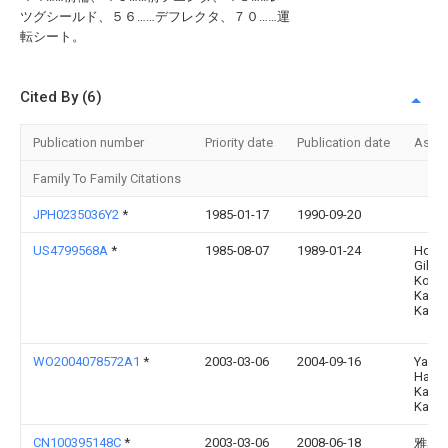
ツグシールド、５６……デフレクタ、７０……運
転シート。
Cited By (6)
Publication number
Priority date
Publication date
Assi
Family To Family Citations
JPH0235036Y2
*
1985-01-17
1990-09-20
US4799568A
*
1985-08-07
1989-01-24
Hond
Giken
Kogy
Kabus
Kaish
WO2004078572A1
*
2003-03-06
2004-09-16
Yama
Hatsu
Kabus
Kaish
CN100395148C
*
2003-03-06
2008-06-18
雅马