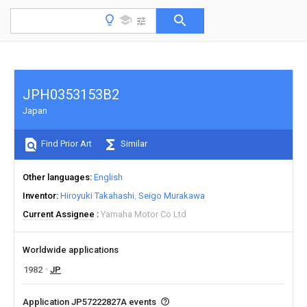
JPH0353153B2
Japan
Find Prior Art
Similar
Other languages
English
Inventor
Hiroyuki Takahashi
Seigo Murakawa
Current Assignee
Yamaha Motor Co Ltd
Worldwide applications
1982
JP
Application JP57222827A events