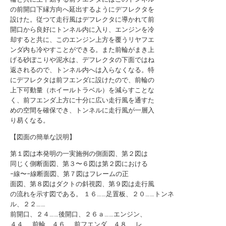
の前開口下縁方向へ延出するようにデフレクタを
設けた。従つて走行風はデフレクタに導かれて前
開口から良好にトンネル内に入り、エンジンを冷
却すると共に、このエンジン上方を覆うリヤフエ
ンダ内も冷やすことができる。また前輪がまき上
げる砂ぼこりや泥水は、デフレクタの下面ではね
返されるので、トンネル内へは入らなくなる。特
にデフレクタは前フエンダに設けたので、前輪の
上下可動量（ホイールトラベル）を減らすことな
く、前フエンダ上方に十分に広い走行風を通すた
めの空間を確保でき、トンネルに走行風が一層入
り易くなる。
【図面の簡単な説明】
第１図は本発明の一実施例の側面図、第２図は
同じく側断面図、第３〜６図は第２図における
−線〜−線断面図、第７図はフレームの正
面図、第８図はダクトの斜視図、第９図は走行風
の流れを示す図である。 １６……足置板、２０……トンネ
ル、２２……
前開口、２４……後開口、２６ａ……エンジン、
４４……前輪、４６……前フエンダ、４８……レ