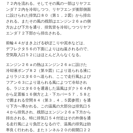
７２内を流れる。そしてその風の一部はリヤフエ
ンダ７２内を冷却しつつ、リヤフエンダ後部側面
に設けられた排気口８０（第１，２図）から排出
される。またその風の残部はエンジン２６ａの側
方および下方を通り、排気管を冷却しつつリヤフ
エンダ７２下部から排出される。
前輪４４がまき上げる砂ぼこりや泥水などは、
デフレクタ５６の下面によりはね返されるので、
空気取入口５２にはほとんど入らなくなる。
エンジン２６ａの熱はエンジン２６ａに設けた
冷却液ポンプ８２（第９図）により送られる液に
よりラジエタ６０へ送られ、ここで走行風および
フアン６３により送られる風によつて冷却され
る。ラジエタ６０を通過した温風はダクト６４内
から足置板１６側方と上・下カバー５７，５８と
で囲まれる空間８４（第３，４，５図参照）を通
り下方へ導かれる。この温風の大部分は排気口５
４から排気され、残部はエンジン２６ａ下方から
排出される。特に排気口５４付近はその外側を通
る走行風により負圧となるので、温風の排気は効
率良く行われる。またトンネル２０の前開口２２