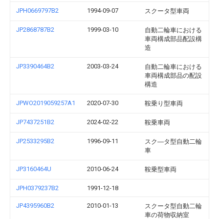
JPH0669797B2
1994-09-07
スクータ型車両
JP2868787B2
1999-03-10
自動二輪車における
車両構成部品配設構
造
JP3390464B2
2003-03-24
自動二輪車における
車両構成部品の配設
構造
JPWO2019059257A1
2020-07-30
鞍乗り型車両
JP7437251B2
2024-02-22
鞍乗車両
JP2533295B2
1996-09-11
スク―タ型自動二輪
車
JP3160464U
2010-06-24
鞍乗型車両
JPH0379237B2
1991-12-18
JP4395960B2
2010-01-13
スクータ型自動二輪
車の荷物収納室