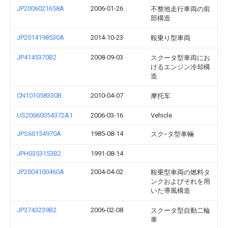
JP2006021658A
2006-01-26
不整地走行車両の前
部構造
JP2014198530A
2014-10-23
鞍乗り型車両
JP4145370B2
2008-09-03
スクータ型車両にお
けるエンジン冷却構
造
CN101058330B
2010-04-07
摩托车
US20060054372A1
2006-03-16
Vehicle
JPS60154970A
1985-08-14
スク−タ型車輛
JPH0353153B2
1991-08-14
JP2004100460A
2004-04-02
鞍乗型車両の燃料タ
ンクおよびそれを用
いた導風構造
JP3743239B2
2006-02-08
スクータ型自動二輪
車