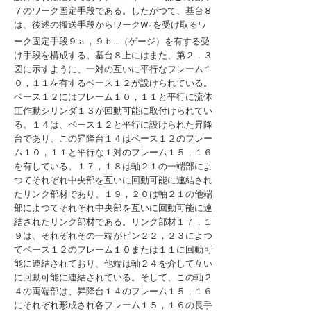
７のワーク固定手段である。したがつて、基台８
は、後述の搬送手段からワークW
を受け取るワ
1
ーク固定手段９ａ，９ｂ…（ゲージ）を有する受
け手段を構成する。基台８上にはまた、第２，３
図に示すように、一対の互いに平行なフレーム１
０，１１を有するベース１２が設けられている。
ベース１２にはフレーム１０，１１と平行に流体
圧作動シリンダ１３が回動可能に取付けられてい
る。１４は、ベース１２と平行に設けられた昇降
台であり、この昇降台１４はベース１２のフレー
ム１０，１１と平行な１対のフレーム１５，１６
を有している。１７，１８は軸２１の一端部によ
つてそれぞれ中央部を互いに回動可能に連結され
たリンク部材であり、１９，２０は軸２１の他端
部によつてそれぞれ中央部を互いに回動可能に連
結されたリンク部材である。リンク部材１７，１
９は、それぞれその一端がピン２２，２３によつ
てベース１２のフレーム１０または１１に回動可
能に連結されており、他端は軸２４を介して互い
に回動可能に連結されている。そして、この軸２
４の両端部は、昇降台１４のフレーム１５，１６
にそれぞれ形成され各フレーム１５，１６の長手