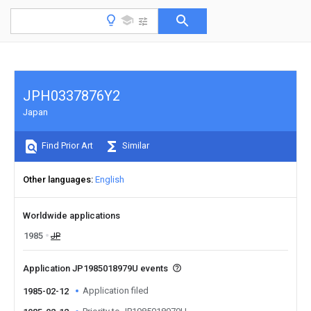
JPH0337876Y2
Japan
Find Prior Art
Similar
Other languages
English
Worldwide applications
1985
JP
Application JP1985018979U events
Application filed
1985-02-12