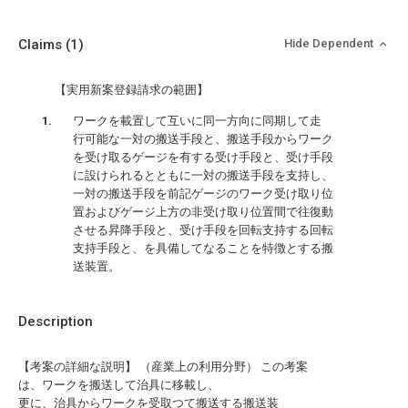
Claims
(1)
Hide Dependent
【実用新案登録請求の範囲】
ワークを載置して互いに同一方向に同期して走
行可能な一対の搬送手段と、搬送手段からワーク
を受け取るゲージを有する受け手段と、受け手段
に設けられるとともに一対の搬送手段を支持し、
一対の搬送手段を前記ゲージのワーク受け取り位
置およびゲージ上方の非受け取り位置間で往復動
させる昇降手段と、受け手段を回転支持する回転
支持手段と、を具備してなることを特徴とする搬
送装置。
Description
【考案の詳細な説明】 （産業上の利用分野） この考案
は、ワークを搬送して治具に移載し、
更に、治具からワークを受取つて搬送する搬送装