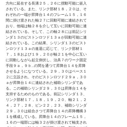
方向に延在する長溝２５，２６に摺動可能に嵌入
されている。また、リンク部材１８，２０は、そ
れぞれの一端が昇降台１４のフレーム１５，１６
間に掛け渡された軸２７に回動可能に連結されて
おり、他端は軸２８を介して互いに回動可能に連
結されている。そして、この軸２８には前記シリ
ンダ１３のピストンロツド１３ａが回動可能に連
結されている。この結果、シリンダ１３のピスト
ンロツド１３ａの進退に応じて、リンク部材１
７，１８および１９，２０が軸２１を中心に互い
に回動しながら起立倒伏し、治具７のワーク固定
手段９ａ，９ｂ…の間を通つて昇降台１４を昇降
させるようになつている。２９，３０はベース１
２に立設され、そのピストンロツド２９ａ，３０
ａが昇降台１４に連結された補助シリンダであ
る。この補助シリンダ２９，３０は昇降台１４を
支持するためのものである。前記シリンダ１３、
リンク部材１７，１８，１９，２０、軸２１，２
４，２７，２８、ピン２２，２３、補助シリンダ
２９，３０は組合さつて昇降台１４の昇降機構３
１を構成している。昇降台１４のフレーム１５，
１６の一端部には軸３２が掛け渡されて軸支され