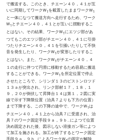
で搬送する。このとき、チエーン４０，４１が互
いに同期してワークW
を載置したままワークW
1
1
と一体になつて搬送方向へ走行するため、ワーク
W
とチエーン４０，４１とが互いに摺動するこ
1
とはない。その結果、ワークW
にエツジ部があ
1
つてもこのエツジ部がチエーン４０，４１に引掛
つたりチエーン４０，４１を引掻いたりして不快
音を発生したり、ワークW
が変形したりするこ
1
とはない。また、ワークW
がチエーン４０，４
1
１の走行に伴つて円滑に移動するため容易に搬送
することができる。ワークW
を所定位置で停止
1
させたところで、シリンダ１３のピストンロツド
１３ａが突出され、リンク部材１７，１８，１
９，２０が倒伏して昇降台１４は第１，２図に実
線で示す下降限位置（治具７よりも下方の位置）
まで下降する。この下降の途中で、ワークW
は
1
チエーン４０，４１上から治具７に受渡され、治
具７のワーク固定手段９ａ，９ｂ…によつて位置
決め固定された後、図示しない溶接ガン等によつ
て加工を施される。加工が終了するとワーク固定
手段９ａ，９ｂ…によるワークW
の固定が解除