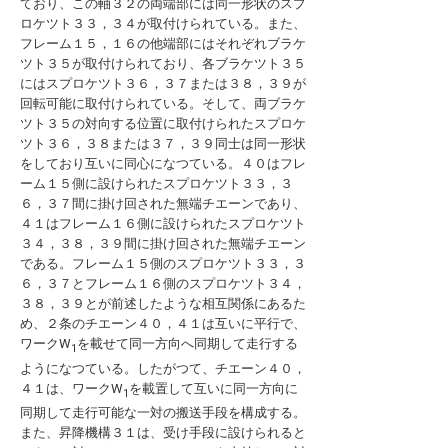
ており、この軸３２の両端部には同一形状のスプ
ロケツト３３，３４が取付けられている。また、
フレーム１５，１６の他端部にはそれぞれブラケ
ツト３５が取付けられており、各ブラケツト３５
にはスプロケツト３６，３７または３８，３９が
回転可能に取付けられている。そして、両ブラケ
ツト３５の対向する位置に取付けられたスプロケ
ツト３６，３８または３７，３９同士は同一形状
をしており互いに同心になつている。４０はフレ
ーム１５側に設けられたスプロケツト３３，３
６，３７間に掛け回された無端チエーンであり、
４１はフレーム１６側に設けられたスプロケツト
３４，３８，３９間に掛け回された無端チエーン
である。フレーム１５側のスプロケツト３３，３
６，３７とフレーム１６側のスプロケツト３４，
３８，３９とが前述したような相互関係にあるた
め、２条のチエーン４０，４１は互いに平行で、
ワークW
を載せて同一方向へ同期して走行する
1
ようになつている。したがつて、チエーン４０，
４１は、ワークW
を載置して互いに同一方向に
1
同期して走行可能な一対の搬送手段を構成する。
また、昇降機構３１は、受け手段に設けられると