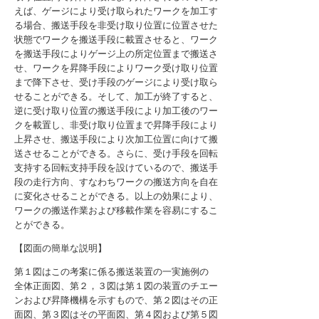
えば、ゲージにより受け取られたワークを加工す
る場合、搬送手段を非受け取り位置に位置させた
状態でワークを搬送手段に載置させると、ワーク
を搬送手段によりゲージ上の所定位置まで搬送さ
せ、ワークを昇降手段によりワーク受け取り位置
まで降下させ、受け手段のゲージにより受け取ら
せることができる。そして、加工が終了すると、
逆に受け取り位置の搬送手段により加工後のワー
クを載置し、非受け取り位置まで昇降手段により
上昇させ、搬送手段により次加工位置に向けて搬
送させることができる。さらに、受け手段を回転
支持する回転支持手段を設けているので、搬送手
段の走行方向、すなわちワークの搬送方向を自在
に変化させることができる。以上の効果により、
ワークの搬送作業および移載作業を容易にするこ
とができる。
【図面の簡単な説明】
第１図はこの考案に係る搬送装置の一実施例の
全体正面図、第２，３図は第１図の装置のチエー
ンおよび昇降機構を示すもので、第２図はその正
面図、第３図はその平面図、第４図および第５図