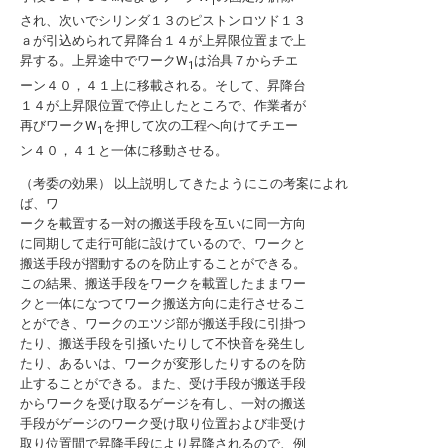
1
され、次いでシリンダ１３のピストンロツド１３
ａが引込められて昇降台１４が上昇限位置まで上
昇する。上昇途中でワークW
は治具７からチエ
1
ーン４０，４１上に移載される。そして、昇降台
１４が上昇限位置で停止したところで、作業者が
再びワークW
を押して次の工程へ向けてチエー
1
ン４０，４１と一体に移動させる。
（考委の効果） 以上説明してきたようにこの考案によれ
ば、ワ
ークを載置する一対の搬送手段を互いに同一方向
に同期して走行可能に設けているので、ワークと
搬送手段が摺動するのを防止することができる。
この結果、搬送手段をワークを載置したままワー
クと一体になつてワーク搬送方向に走行させるこ
とができ、ワークのエツジ部が搬送手段に引掛つ
たり、搬送手段を引掻いたりして不快音を発生し
たり、あるいは、ワークが変形したりするのを防
止することができる。また、受け手段が搬送手段
からワークを受け取るゲージを有し、一対の搬送
手段がゲージのワーク受け取り位置および非受け
取り位置間で昇降手段により昇降されるので、例