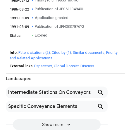
Priority to JP1985018979U
1985-02-12
Publication of JPS61134840U
1986-08-22
Application granted
1991-08-09
Publication of JPH0337876Y2
1991-08-09
Expired
Status
Info
Patent citations (2)
Cited by (1)
Similar documents
Priority
and Related Applications
External links
Espacenet
Global Dossier
Discuss
Landscapes
Intermediate Stations On Conveyors
Specific Conveyance Elements
Show more