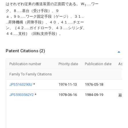
はそれぞれ従来の搬送装置の正面図である。 W
……ワー
1
ク、８……基台（受け手段）、９
ａ，９ｂ……ワーク固定手段（ゲージ）、３１…
…昇降機構（昇降手段）、４０，４１……チエー
ン、｛４２……ガイドローラ、４３……シリンダ、
４４……支柱｝（回転支持手段）。
Patent Citations (2)
Publication number
Priority date
Publication date
Assi
Family To Family Citations
JPS5163290U
*
1974-11-13
1976-05-18
JPS5933562Y2
*
1978-06-16
1984-09-19
巌一 