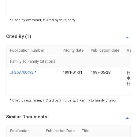
* Cited by examiner, † Cited by third party
Cited By (1)
Publication number
Priority date
Publication date
Assi
Family To Family Citations
JP2537004Y2
*
1991-01-31
1997-05-28
日産
車株
社
* Cited by examiner, † Cited by third party, ‡ Family to family citation
Similar Documents
Publication
Publication Date
Title