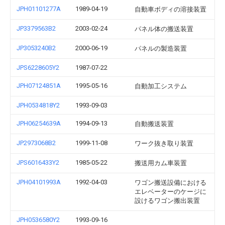
JPH01101277A
1989-04-19
自動車ボディの溶接装置
JP3379563B2
2003-02-24
パネル体の搬送装置
JP3053240B2
2000-06-19
パネルの製造装置
JPS6228605Y2
1987-07-22
JPH07124851A
1995-05-16
自動加工システム
JPH0534818Y2
1993-09-03
JPH06254639A
1994-09-13
自動搬送装置
JP2973068B2
1999-11-08
ワーク抜き取り装置
JPS6016433Y2
1985-05-22
搬送用カム車装置
JPH04101993A
1992-04-03
ワゴン搬送設備における
エレベーターのケージに
設けるワゴン搬出装置
JPH0536580Y2
1993-09-16