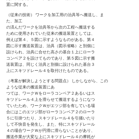
置に関する。
（従来の技術） ワークを加工用の治具等へ搬送し、ま
た、加工
の済んだワークを治具等から次の工程へ搬送する
ために使用されていた従来の搬送装置としては、
例えば第４、５図に示すようなものがある。第４
図に示す搬送装置は、治具（図示省略）と別個に
設けられ、治具に合せた高さの基台１上にローラ
コンベア２を設けてものであり、第５図に示す搬
送装置は、同じく治具と別個に設けられた基台３
上にスキツドレール４を取付けたものである。
（考案が解決しようとする問題点） しかしながら、この
ような従来の搬送装置にあ
つては、ワークＷをローラコンベア２あるいはス
キツドレール４上を滑らせて搬送するようになつ
ていたため、ワークＷがエツジ部を有している場
合にはこのエツジ部がローラコンベア２のローラ
５に引掛つたり、スキツドレール４を引掻いたり
して不快音を発生し、また、特にスキツドレール
４の場合ワークＷが円滑に滑らないことがあり、
搬送作業が大変な上にスキツドレール４の摩耗が