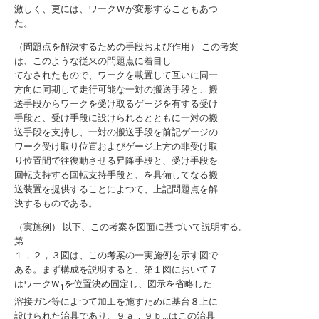
激しく、更には、ワークＷが変形することもあつ
た。
（問題点を解決するための手段および作用） この考案
は、このような従来の問題点に着目し
てなされたもので、ワークを載置して互いに同一
方向に同期して走行可能な一対の搬送手段と、搬
送手段からワークを受け取るゲージを有する受け
手段と、受け手段に設けられるとともに一対の搬
送手段を支持し、一対の搬送手段を前記ゲージの
ワーク受け取り位置およびゲージ上方の非受け取
り位置間で往復動させる昇降手段と、受け手段を
回転支持する回転支持手段と、を具備してなる搬
送装置を提供することによつて、上記問題点を解
決するものである。
（実施例） 以下、この考案を図面に基づいて説明する。
第
１，２，３図は、この考案の一実施例を示す図で
ある。まず構成を説明すると、第１図において７
はワークW
を位置決め固定し、図示を省略した
1
溶接ガン等によつて加工を施すために基台８上に
設けられた治具であり、９ａ，９ｂ…はこの治具