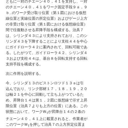
ともに一対のチエーン４０，４１を支持し、一対
のチエーン４０，４１をワーク固定手段９ａ，９
ｂ…のワーク受け取り位置（第１図における仮想
線位置と実線位置の所定位置）およびゲージ上方
の非受け取り位置（第１図における仮想線位置）
間で往復動させる昇降手段を構成する。治具７
は、シリンダ４３により支持されており、このシ
リンダ４３を下降することにより支柱４４を中心
にガイドローラ４２に案内されて、回転可能であ
る。したがつて、ガイドローラ４２、シリンダ４
３および支柱４４は、基台８を回転支持する回転
支持手段を構成する。
次に作用を説明する。
今、シリンダ１３のピストンロツド１３ａは引
込んでおり、リンク部材１７，１８，１９，２０
は軸２１を中心に回動して立ち上がつているた
め、昇降台１４は第１，２図に仮想線で示す上昇
限位置（治具７よりも上方の位置）にある。この
状態において、ワークW
が昇降台１４の２条の
1
チエーン４０，４１上に載置されると、作業者が
このワークW
を押して治具７の上方所定位置ま
1