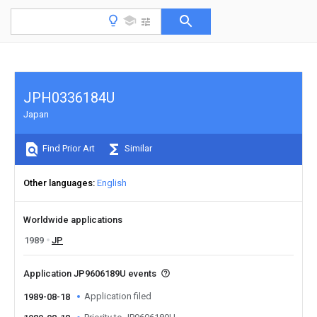
JPH0336184U
Japan
Find Prior Art
Similar
Other languages
English
Worldwide applications
1989
JP
Application JP9606189U events
Application filed
1989-08-18