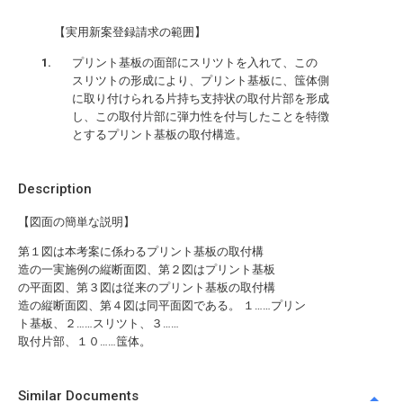
【実用新案登録請求の範囲】
プリント基板の面部にスリツトを入れて、この
スリツトの形成により、プリント基板に、筺体側
に取り付けられる片持ち支持状の取付片部を形成
し、この取付片部に弾力性を付与したことを特徴
とするプリント基板の取付構造。
Description
【図面の簡単な説明】
第１図は本考案に係わるプリント基板の取付構
造の一実施例の縦断面図、第２図はプリント基板
の平面図、第３図は従来のプリント基板の取付構
造の縦断面図、第４図は同平面図である。 １……プリン
ト基板、２……スリツト、３……
取付片部、１０……筺体。
Similar Documents