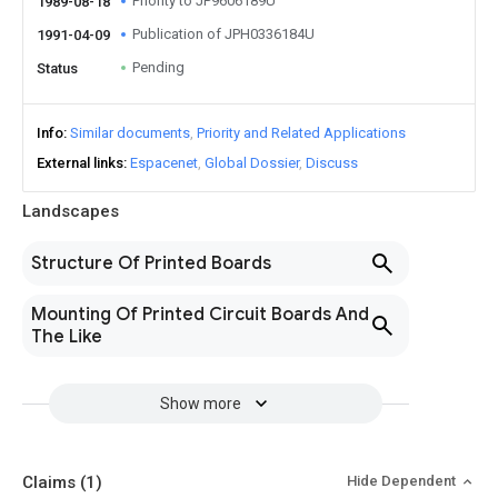
Priority to JP9606189U
1989-08-18
Publication of JPH0336184U
1991-04-09
Pending
Status
Info
Similar documents
Priority and Related Applications
External links
Espacenet
Global Dossier
Discuss
Landscapes
Structure Of Printed Boards
Mounting Of Printed Circuit Boards And
The Like
Show more
Claims
(1)
Hide Dependent