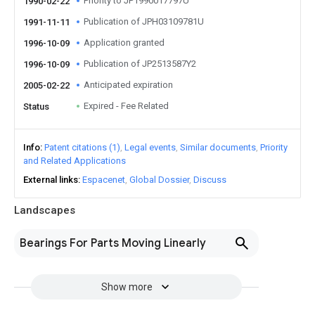
Priority to JP1990017797U
1990-02-22
Publication of JPH03109781U
1991-11-11
Application granted
1996-10-09
Publication of JP2513587Y2
1996-10-09
Anticipated expiration
2005-02-22
Expired - Fee Related
Status
Info
Patent citations (1)
Legal events
Similar documents
Priority
and Related Applications
External links
Espacenet
Global Dossier
Discuss
Landscapes
Bearings For Parts Moving Linearly
Show more