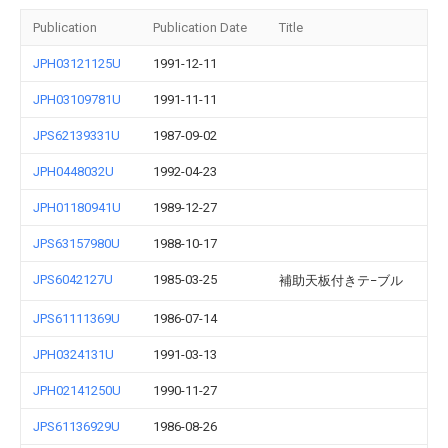
Publication
Publication Date
Title
JPH03121125U
1991-12-11
JPH03109781U
1991-11-11
JPS62139331U
1987-09-02
JPH0448032U
1992-04-23
JPH01180941U
1989-12-27
JPS63157980U
1988-10-17
JPS6042127U
1985-03-25
補助天板付きテ−ブル
JPS61111369U
1986-07-14
JPH0324131U
1991-03-13
JPH02141250U
1990-11-27
JPS61136929U
1986-08-26