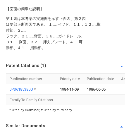
【図面の簡単な説明】
第１図は本考案の実施例を示す正面図、第２図
は要部正断面図である。 １……ベツド、１１，１２……取
付部、２……
ラツク、２１……背面、３６……ガイドレール、
３１……側面、３２……押えプレート、４……可
動部、４１……摺動部。
Patent Citations (1)
Publication number
Priority date
Publication date
Assi
JPS6185385U
*
1984-11-09
1986-06-05
Family To Family Citations
* Cited by examiner, † Cited by third party
Similar Documents