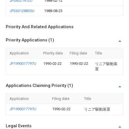
JPS6321412U
1988-02-12
JPS63128830U
1988-08-23
Priority And Related Applications
Priority Applications (1)
Application
Priority date
Filing date
Title
JP1990017797U
1990-02-22
1990-02-22
リニア駆動装
置
Applications Claiming Priority (1)
Application
Filing date
Title
JP1990017797U
1990-02-22
リニア駆動装置
Legal Events