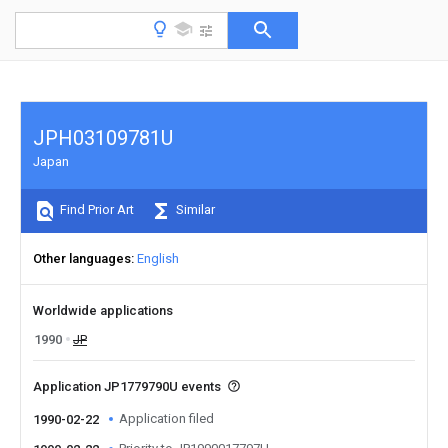
JPH03109781U
Japan
Find Prior Art
Similar
Other languages
English
Worldwide applications
1990
JP
Application JP1779790U events
Application filed
1990-02-22