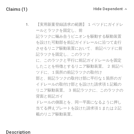
Claims
(1)
Hide Dependent
【実用新案登録請求の範囲】 １ ベツドにガイドレ
ールとラツクを固定し、前
記ラツクに噛み合うピニオンを駆動する駆動装置
を設けた可動部を前記ガイドレールに沿つて走行
させるリニア駆動装置において、 前記ベツドに前
記ラツクを固定し、このラツク
に、このラツクと平行に前記ガイドレールを固定
したことを特徴とするリニア駆動装置。 ２ 前記ベ
ツドに、１箇所の前記ラツクの取付け
部と、前記ラツクの取付け部に平行な１箇所のガ
イドレールの取付け部とを設けた請求項１記載の
リニア駆動装置。 ３ 前記ラツクに、このラツクの
背面と前記ガイ
ドレールの側面とを、同一平面になるように押し
当てる押えプレートを設けた請求項１または２記
載のリニア駆動装置。
Description