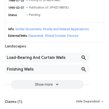
Priority to JP9824788U
1988-07-25
Publication of JPH0218835U
1990-02-07
Pending
Status
Info
Similar documents
Priority and Related Applications
External links
Espacenet
Global Dossier
Discuss
Landscapes
Load-Bearing And Curtain Walls
Finishing Walls
Show more
Claims
(1)
Hide Dependent