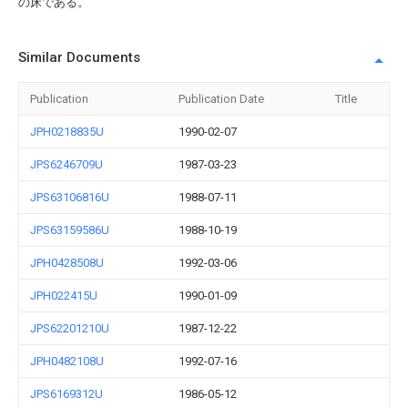
の床である。
Similar Documents
Publication
Publication Date
Title
JPH0218835U
1990-02-07
JPS6246709U
1987-03-23
JPS63106816U
1988-07-11
JPS63159586U
1988-10-19
JPH0428508U
1992-03-06
JPH022415U
1990-01-09
JPS62201210U
1987-12-22
JPH0482108U
1992-07-16
JPS6169312U
1986-05-12