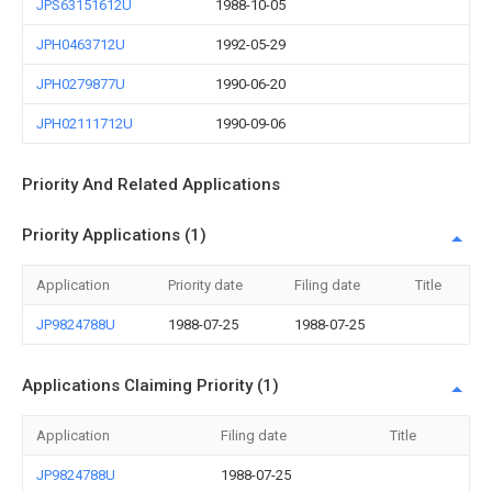
JPS63151612U
1988-10-05
JPH0463712U
1992-05-29
JPH0279877U
1990-06-20
JPH02111712U
1990-09-06
Priority And Related Applications
Priority Applications (1)
Application
Priority date
Filing date
Title
JP9824788U
1988-07-25
1988-07-25
Applications Claiming Priority (1)
Application
Filing date
Title
JP9824788U
1988-07-25