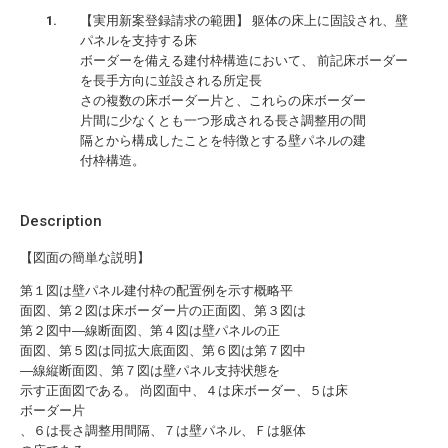
【実用新案登録請求の範囲】 躯体の床上に固設され、壁
パネルを支持する床
ボーダーを備える建付枠構造において、 前記床ボーダー
を長手方向に並設される所定長
さの複数の床ボーダー片と、これらの床ボーダー
片間に少なくとも一つ形成される長さ調整用の間
隔とから構成したことを特徴とする壁パネルの建
付枠構造。
Description
【図面の簡単な説明】
第１図は壁パネル建付枠の配置例を示す概略平
面図、第２図は床ボーダー片の正面図、第３図は
第２図中―線断面図、第４図は壁パネルの正
面図、第５図は同拡大底面図、第６図は第７図中
―線縦断面図、第７図は壁パネル支持状態を
示す正面図である。 尚図面中、４は床ボーダー、５は床
ボーダー片
、６は長さ調整用間隔、７は壁パネル、Ｆは躯体