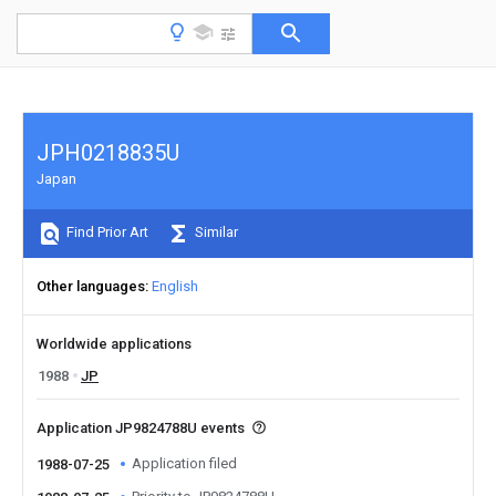
JPH0218835U
Japan
Find Prior Art
Similar
Other languages
English
Worldwide applications
1988
JP
Application JP9824788U events
Application filed
1988-07-25