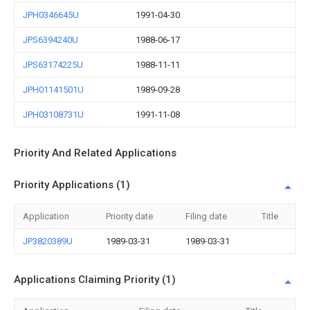
JPH0346645U
1991-04-30
JPS6394240U
1988-06-17
JPS63174225U
1988-11-11
JPH01141501U
1989-09-28
JPH03108731U
1991-11-08
Priority And Related Applications
Priority Applications (1)
Application
Priority date
Filing date
Title
JP3820389U
1989-03-31
1989-03-31
Applications Claiming Priority (1)