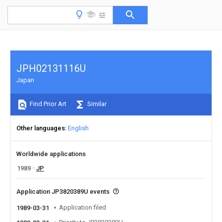
JPH02131116U
Japan
Find Prior Art
Similar
Other languages
English
Worldwide applications
1989
JP
Application JP3820389U events
Application filed
1989-03-31