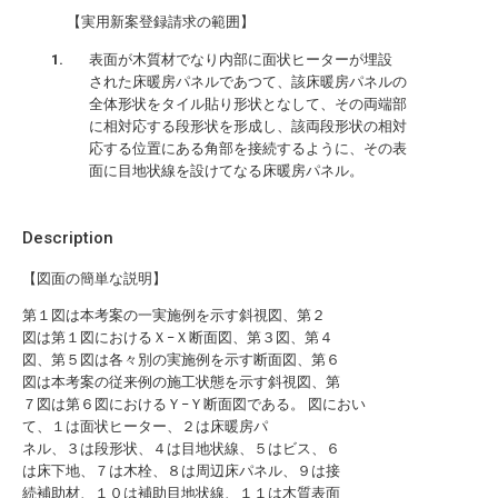
【実用新案登録請求の範囲】
表面が木質材でなり内部に面状ヒーターが埋設
された床暖房パネルであつて、該床暖房パネルの
全体形状をタイル貼り形状となして、その両端部
に相対応する段形状を形成し、該両段形状の相対
応する位置にある角部を接続するように、その表
面に目地状線を設けてなる床暖房パネル。
Description
【図面の簡単な説明】
第１図は本考案の一実施例を示す斜視図、第２
図は第１図におけるＸ−Ｘ断面図、第３図、第４
図、第５図は各々別の実施例を示す断面図、第６
図は本考案の従来例の施工状態を示す斜視図、第
７図は第６図におけるＹ−Ｙ断面図である。 図におい
て、１は面状ヒーター、２は床暖房パ
ネル、３は段形状、４は目地状線、５はビス、６
は床下地、７は木栓、８は周辺床パネル、９は接
続補助材、１０は補助目地状線、１１は木質表面