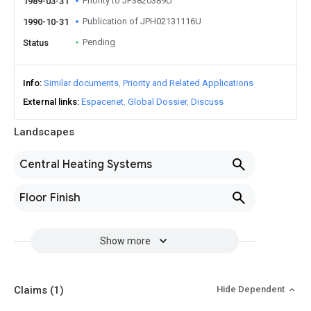
Priority to JP3820389U
1989-03-31
Publication of JPH02131116U
1990-10-31
Pending
Status
Info
Similar documents
Priority and Related Applications
External links
Espacenet
Global Dossier
Discuss
Landscapes
Central Heating Systems
Floor Finish
Show more
Claims
(1)
Hide Dependent