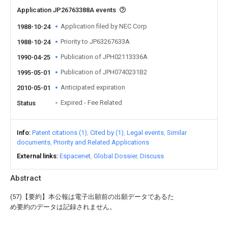
Application JP26763388A events
Application filed by NEC Corp
1988-10-24
Priority to JP63267633A
1988-10-24
Publication of JPH02113336A
1990-04-25
Publication of JPH0740231B2
1995-05-01
Anticipated expiration
2010-05-01
Expired - Fee Related
Status
Info
Patent citations (1)
Cited by (1)
Legal events
Similar
documents
Priority and Related Applications
External links
Espacenet
Global Dossier
Discuss
Abstract
(57)【要約】本公報は電子出願前の出願データであるた
め要約のデータは記録されません。