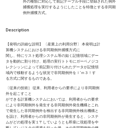
外の種類に対応して前記テーブル手段に登録された例外
捕獲処理を実行するようにしたことを特徴とする非同期
例外捕獲方式。
Description
【発明の詳細な説明】 〔産業上の利用分野〕 本発明は計
算機システムにおける非同期例外捕獲方式に
関し、特にリスト処理システム等の如く記憶領域にデー
タを動的に割り付け、処理の実行トトモにガーベノジコ
レクシッンによって前記割り付けられたデータが記憶領
域内で移動するような状況で非同期例外をｌ’ｍ３！す
る方式に関するものである。
〔従来の技術］ 従来、利用者からの要求により非同期例
外を起こすこと
ができる計算機システムにおいては、利用者からの要求
により非同期例外を発生する非同期例外発生機構とこれ
で発生した非同期例外を検出する非同期例外検出機構と
を設け、利用者からの非同期例外が発生すると、システ
ムがどの処理を実１〒していようとも即座に現処理を中
断してレジスタの退避を行った後、その非同期例外の種