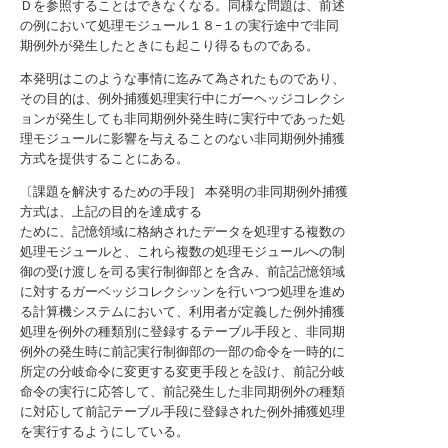
Ｄを参照することはできなくなる。同様な問題は、前述
の例において処理モジュール１８−１の実行途中で非同
期例外が発生したときにも起こり得るものである。
本発明はこのような事情に迄みて為されたものであり、
その目的は、例外捕獲処理実行中にガーヘッジコレクシ
ョンが発生しても非同期例外発生時に実行中であった処
理モジュールに影響を与えることのない非同期例外捕獲
方式を提供することにある。
〔課題を解決するための手段］ 本発明の非同期例外捕獲
方式は、上記の目的を達成する
ために、記憶領域に格納されたデータを処理する複数の
処理モジュールと、これら複数の処理モジュールへの制
御の受け渡しを司る実行制御部とを含み、前記記憶領域
に対するガーベッジコレクシッンを行いつつ処理を進め
る計算機システムにおいて、利用者が定義した例外捕獲
処理を例外の種類別に登録するテーブル手段と、非同期
例外の発生時に前記実行制御部の一部の命令を一時的に
所定の分岐命令に変更する変更手段とを設け、前記分岐
命令の実行に応答して、前記発生した非同期例外の種類
に対応して前記テーブル手段に登録された例外捕獲処理
を実行するようにしている。