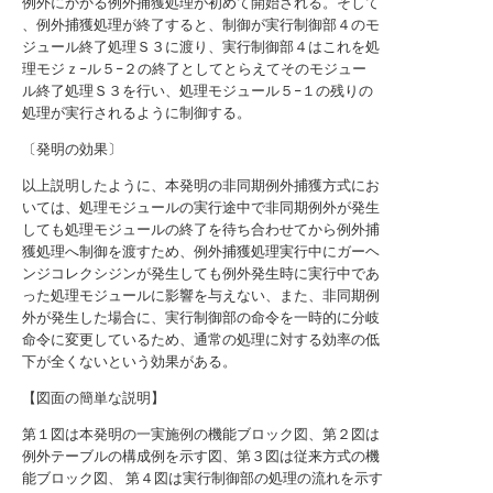
例外にかかる例外捕獲処理が初めて開始される。そして
、例外捕獲処理が終了すると、制御が実行制御部４のモ
ジュール終了処理Ｓ３に渡り、実行制御部４はこれを処
理モジｚ−ル５−２の終了としてとらえてそのモジュー
ル終了処理Ｓ３を行い、処理モジュール５−１の残りの
処理が実行されるように制御する。
〔発明の効果〕
以上説明したように、本発明の非同期例外捕獲方式にお
いては、処理モジュールの実行途中で非同期例外が発生
しても処理モジュールの終了を待ち合わせてから例外捕
獲処理へ制御を渡すため、例外捕獲処理実行中にガーヘ
ンジコレクシジンが発生しても例外発生時に実行中であ
った処理モジュールに影響を与えない、また、非同期例
外が発生した場合に、実行制御部の命令を一時的に分岐
命令に変更しているため、通常の処理に対する効率の低
下が全くないという効果がある。
【図面の簡単な説明】
第１図は本発明の一実施例の機能ブロック図、第２図は
例外テーブルの構成例を示す図、第３図は従来方式の機
能ブロック図、 第４図は実行制御部の処理の流れを示す