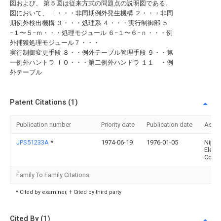
図および、 第５図は従来方式の問題点の説明図である。
図において、 ｌ・・・非同期例外発生機構 ２・・・非同
期例外検出機構 ３・・・処理系 ４・・・実行制御部 ５
−１〜５−ｍ・・・処理モジュール ６−１〜６−ｎ・・・例
外捕獲処理モジュール７・・・
実行制御変更手段 ８・・例外テーブル管理手段 ９・・第
一例外ハントラ ＩＯ・・・第二例外ハンドラ １１ ・例
外テーブル
Patent Citations (1)
Publication number
Priority date
Publication date
Assi
JPS51233A
*
1974-06-19
1976-01-05
Nipp
Electr
Co
Family To Family Citations
* Cited by examiner, † Cited by third party
Cited By (1)