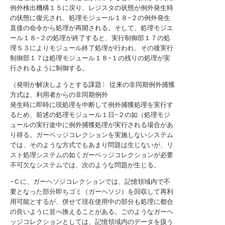
例外検出機構１５に戻り、レジスタの状態が例外発生時
の状態に復元され、処理モジュール１８−２の例外発生
直後の命令から処理が再開される。そして、処理モジエ
ール１８−２の処理が終了すると、実行制御部１７の処
理Ｓ３によりモジュール終了処理が行われ、その後実行
制御部１７は処理モジュール１８−１の残りの処理が実
行されるように制御する。
（発明が解決しようとする課題〕 従来の非同期例外捕獲
方式は、利用者からの非同期例外
発生時に即時に現処理を中断して例外捕獲処理を実行す
るため、前述の処理モジュール１日−２の如（処理モジ
ュールの実行途中に例外捕獲処理が実行される場合があ
り得る。ガーベッジコレクションを実施しないシステム
では、そのような方式でもあまり問題は生じないが、リ
スト処理システムの如くガーベッジコレクションが必要
不可欠なシステムでは、次のような問題が生じる。
−Ｃに、ガーヘソジコレクションでは、記憶領域内で不
要となった部分即ちゴミ（ガーヘソジ）を回収して再利
用可能とするが、併せて現在使用中の部分も処理に都合
の良いように並べ換えることがある。ごのようなガーヘ
ッジコレクションとしては、記憶領域内のデータを扱う