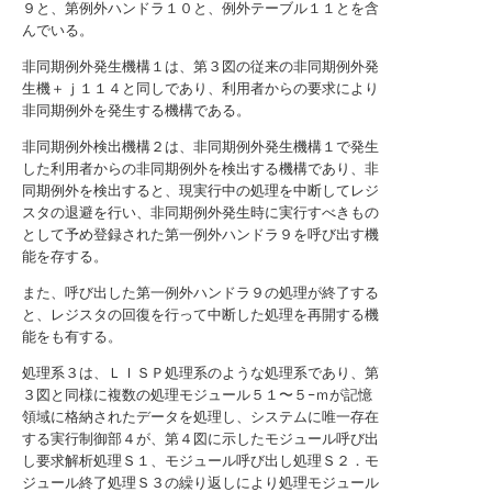
９と、第例外ハンドラ１０と、例外テーブル１１とを含
んでいる。
非同期例外発生機構１は、第３図の従来の非同期例外発
生機＋ｊ１１４と同しであり、利用者からの要求により
非同期例外を発生する機構である。
非同期例外検出機構２は、非同期例外発生機構１で発生
した利用者からの非同期例外を検出する機構であり、非
同期例外を検出すると、現実行中の処理を中断してレジ
スタの退避を行い、非同期例外発生時に実行すべきもの
として予め登録された第一例外ハンドラ９を呼び出す機
能を存する。
また、呼び出した第一例外ハンドラ９の処理が終了する
と、レジスタの回復を行って中断した処理を再開する機
能をも有する。
処理系３は、ＬＩＳＰ処理系のような処理系であり、第
３図と同様に複数の処理モジュール５１〜５−ｍが記憶
領域に格納されたデータを処理し、システムに唯一存在
する実行制御部４が、第４図に示したモジュール呼び出
し要求解析処理Ｓ１、モジュール呼び出し処理Ｓ２．モ
ジュール終了処理Ｓ３の繰り返しにより処理モジュール