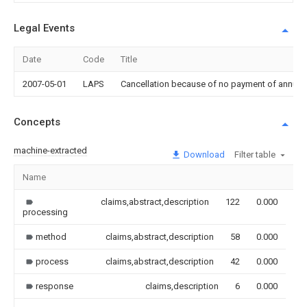
Legal Events
Date
Code
Title
2007-05-01
LAPS
Cancellation because of no payment of annual
Concepts
machine-extracted
Download
Filter table
Name
Im
claims,abstract,description
122
0.000
processing
method
claims,abstract,description
58
0.000
process
claims,abstract,description
42
0.000
response
claims,description
6
0.000