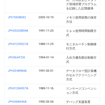
ク領域切替プログラム
を記録した記憶媒体
JP3706982B2
2005-10-19
メモリ使用状態の保存
方法
JPH03260838A
1991-11-20
Ｃｐｕ使用時間制限方
式
JPH01295337A
1989-11-29
モニタルーチン制御移
行方式
JPH064472A
1994-01-14
入出力優先順位制御方
式
JPH0348984A
1991-03-01
データフロー型計算機
のセルフクリーニング
方式
JPH01284937A
1989-11-16
リンケージコンベンシ
ョン方式
JPH0468446A
1992-03-04
デバッグ支援装置