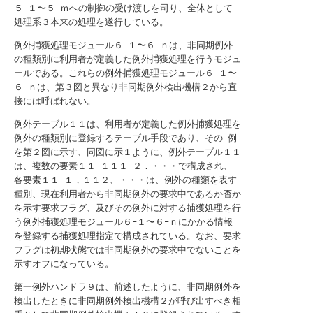
５−１〜５−ｍへの制御の受け渡しを司り、全体として
処理系３本来の処理を遂行している。
例外捕獲処理モジュール６−１〜６−ｎは、非同期例外
の種類別に利用者が定義した例外捕獲処理を行うモジュ
ールである。これらの例外捕獲処理モジュール６−１〜
６−ｎは、第３図と異なり非同期例外検出機構２から直
接には呼ばれない。
例外テーブル１１は、利用者が定義した例外捕獲処理を
例外の種類別に登録するテーブル手段であり、その−例
を第２図に示す、同図に示１ように、例外テーブル１１
は、複数の要素１１−１１１−２．・・・で構成され、
各要素１１−１，１１２、・・・は、例外の種類を表す
種別、現在利用者から非同期例外の要求中であるか否か
を示す要求フラグ、及びその例外に対する捕獲処理を行
う例外捕獲処理モジュール６−１〜６−ｎにかかる情報
を登録する捕獲処理指定で構成されている。なお、要求
フラグは初期状態では非同期例外の要求中でないことを
示すオフになっている。
第一例外ハンドラ９は、前述したように、非同期例外を
検出したときに非同期例外検出機構２が呼び出すべき相