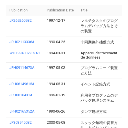
Publication
Publication Date
Title
JP2692609B2
1997-12-17
マルチタスクのプログ
ラムデバッグ方法とそ
の装置
JPH02113336A
1990-04-25
非同期例外捕獲方式
WO1994007202A1
1994-03-31
Appareil de traitement
de donnees
JPH09114673A
1997-05-02
プログラムロード装置
と方法
JPH06149615A
1994-05-31
イベント記録方式
JPH0816431A
1996-01-19
利用者プログラムのデ
バッグ処理システム
JPH02165352A
1990-06-26
ダンプ処理方式
JP3039450B2
2000-05-08
スタック領域の切替方
法、方式およびスタッ