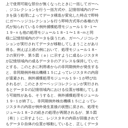
上で使用可能な部分が無くなったときに一括してガーへ
、ジコレクションを行う一括方式や、記憶領域内のデー
タを扱う処理によってデータ構造が変化した時点で即時
にガーヘッジコレクションを行う即時方式等の各種の方
式が知られている０例外捕獲処理モジュール１９−１〜
１９−ｎも他の処理モジュール１８−１〜１８−ｍと同
様に記憶領域内のデータを扱うため、ガーヘノジコレク
ションが実行されてデータが移動してしまうことがあり
得る。例えば上述の例において、処理モジュール１８−
２の実行中、第５図（ａ）に示すように成るレジスタＲ
が記憶領域内の成るデータＤのアドレスを保持していた
とする。このときに利用者からの非同期例外が発生する
と、非同期例外検出機構１５によってレジスタＲの内容
が退避され、例外捕獲処理モジュール１９−１が呼び出
されるが、このときガーベッジコレクションが実行され
るとデータＤの記憶領域内における位置が移動してしま
う可能性がある。そうすると、例外捕獲処理モジュール
１９−１が終了し、非同期例外検出機構１５によってレ
ジスタＲの内容が例外発生直後の状態に戻され、処理モ
ジュール１８−２の続きの処理が再開されるが、第５図
［有］）に示すように、レジスタＲの内容が回復されて
もデータＤ自体の位置が移動していると、正しくデータ