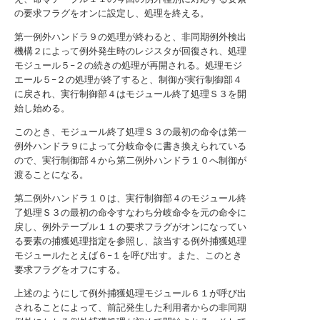
の要求フラグをオンに設定し、処理を終える。
第一例外ハンドラ９の処理が終わると、非同期例外検出
機構２によって例外発生時のレジスタが回復され、処理
モジュール５−２の続きの処理が再開される。処理モジ
エール５−２の処理が終了すると、制御が実行制御部４
に戻され、実行制御部４はモジュール終了処理Ｓ３を開
始し始める。
このとき、モジュール終了処理Ｓ３の最初の命令は第一
例外ハンドラ９によって分岐命令に書き換えられている
ので、実行制御部４から第二例外ハンドラ１０へ制御が
渡ることになる。
第二例外ハンドラ１０は、実行制御部４のモジュール終
了処理Ｓ３の最初の命令すなわち分岐命令を元の命令に
戻し、例外テーブル１１の要求フラグがオンになってい
る要素の捕獲処理指定を参照し、該当する例外捕獲処理
モジュールたとえば６−１を呼び出す。また、このとき
要求フラグをオフにする。
上述のようにして例外捕獲処理モジュール６１が呼び出
されることによって、前記発生した利用者からの非同期