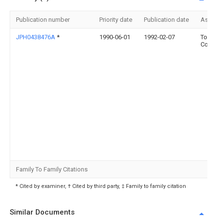
Publication number
Priority date
Publication date
Assi
JPH0438476A
*
1990-06-01
1992-02-07
Toshi
Corp
Family To Family Citations
* Cited by examiner, † Cited by third party, ‡ Family to family citation
Similar Documents