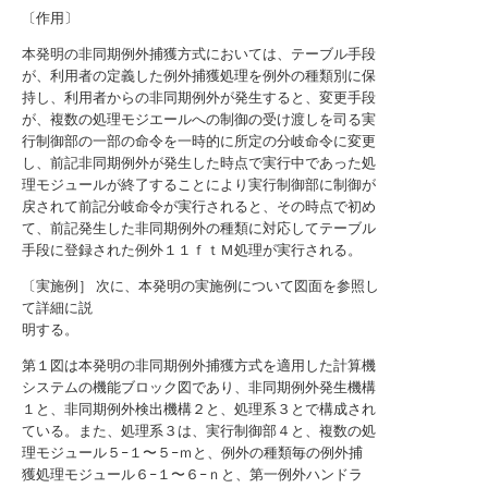
〔作用〕
本発明の非同期例外捕獲方式においては、テーブル手段
が、利用者の定義した例外捕獲処理を例外の種類別に保
持し、利用者からの非同期例外が発生すると、変更手段
が、複数の処理モジエールへの制御の受け渡しを司る実
行制御部の一部の命令を一時的に所定の分岐命令に変更
し、前記非同期例外が発生した時点で実行中であった処
理モジュールが終了することにより実行制御部に制御が
戻されて前記分岐命令が実行されると、その時点で初め
て、前記発生した非同期例外の種類に対応してテーブル
手段に登録された例外１１ｆｔＭ処理が実行される。
〔実施例］ 次に、本発明の実施例について図面を参照し
て詳細に説
明する。
第１図は本発明の非同期例外捕獲方式を適用した計算機
システムの機能ブロック図であり、非同期例外発生機構
１と、非同期例外検出機構２と、処理系３とで構成され
ている。また、処理系３は、実行制御部４と、複数の処
理モジュール５−１〜５−ｍと、例外の種類毎の例外捕
獲処理モジュール６−１〜６−ｎと、第一例外ハンドラ