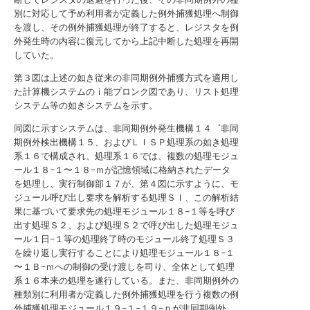
別に対応して予め利用者が定義した例外捕獲処理へ制御
を渡し、その例外捕獲処理が終了すると、レジスタを例
外発生時の内容に復元してから上記中断した処理を再開
していた。
第３図は上述の如き従来の非同期例外捕獲方式を適用し
た計算機システムのｉ能プロンク図であり、リスト処理
システム等の如きシステムを示す。
同図に示すシステムは、非同期例外発生機構１４゜非同
期例外検出機構１５、およびＬＩＳＰ処理系の如き処理
系１６で構成され、処理系１６では、複数の処理モジュ
ール１８−１〜１８−ｍが記憶領域に格納されたデータ
を処理し、実行制御部１７が、第４図に示すように、モ
ジュール呼び出し要求を解析する処理Ｓｌ、この解析結
果に基づいて要求先の処理モジュール１８−１等を呼び
出す処理Ｓ２、および処理Ｓ２で呼び出した処理モジュ
ール１日−１等の処理終了時のモジュール終了処理Ｓ３
を繰り返し実行することにより処理モジュール１８−１
〜１Ｂ−ｍへの制御の受け渡しを司り、全体として処理
系１６本来の処理を遂行している。また、非同期例外の
種類別に利用者が定義した例外捕獲処理を行う複数の例
外捕獲処理モジュール１９−１−１９−ｎが非同期例外