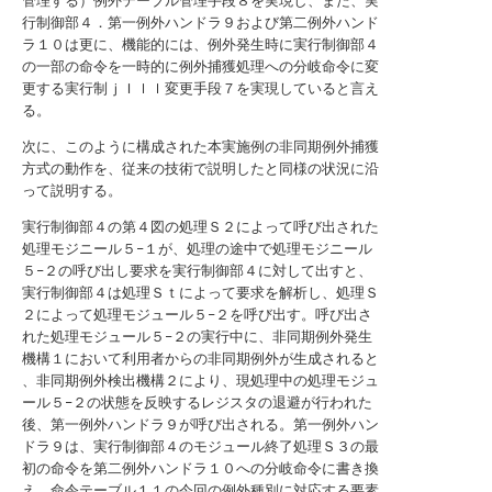
管理する）例外テーブル管理手段８を実現し、また、実
行制御部４．第一例外ハンドラ９および第二例外ハンド
ラ１０は更に、機能的には、例外発生時に実行制御部４
の一部の命令を一時的に例外捕獲処理への分岐命令に変
更する実行制ｊＩｌｌ変更手段７を実現していると言え
る。
次に、このように構成された本実施例の非同期例外捕獲
方式の動作を、従来の技術で説明したと同様の状況に沿
って説明する。
実行制御部４の第４図の処理Ｓ２によって呼び出された
処理モジニール５−１が、処理の途中で処理モジニール
５−２の呼び出し要求を実行制御部４に対して出すと、
実行制御部４は処理Ｓｔによって要求を解析し、処理Ｓ
２によって処理モジュール５−２を呼び出す。呼び出さ
れた処理モジュール５−２の実行中に、非同期例外発生
機構１において利用者からの非同期例外が生成されると
、非同期例外検出機構２により、現処理中の処理モジュ
ール５−２の状態を反映するレジスタの退避が行われた
後、第一例外ハンドラ９が呼び出される。第一例外ハン
ドラ９は、実行制御部４のモジュール終了処理Ｓ３の最
初の命令を第二例外ハンドラ１０への分岐命令に書き換
え、命令テーブル１１の今回の例外種別に対応する要素