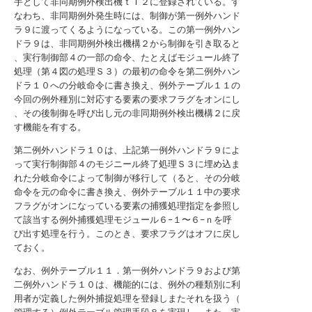
手として非同期例外検出機ｔＩ２に登録されている。す
なわち、非同期例外発生時には、制御が第一例外ハンド
ラ９に渡ってくるようになっている。この第一例外ハン
ドラ９は、非同期例外検出機構２から制御を引き取ると
、実行制御部４の一部の命令、たとえばモジュール終了
処理（第４図の処理Ｓ３）の最初の命令を第二例外ハン
ドラ１０への分岐命令に書き換え、例外テーブル１１の
今回の例外種別に対応する要素の要求フラグをオンにし
、その後制御を呼び出し元の非同期例外検出機構２に戻
す機能を有する。
第二例外ハンドラ１０は、上記第一例外ハンドラ９によ
って実行制御部４のモジニール終了処理Ｓ３に埋め込ま
れた分岐命令によって制御が移行して（ると、その分岐
命令を元の命令に書き換え、例外テーブル１１中の要求
フラグがオンになっている要素の捕獲処理指定を参照し
て該当する例外捕獲処理モジュール６−１〜６−ｎを呼
び出す処理を行う。このとき、要求フラグはオフに戻し
ておく。
なお、例外テーブル１１．第一例外ハンドラ９および第
二例外ハンドラ１０は、機能的には、例外の種類別に利
用者が定義した例外捕捉処理を登録しまたそれを扱う（