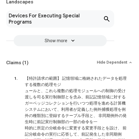
Landscapes
Devices For Executing Special
Programs
Show more
Claims
(1)
Hide Dependent
【特許請求の範囲】 記憶領域に格納されたデータを処理
する複数の処理モジ
ュールと、これら複数の処理モジュールへの制御の受け
渡しを司る実行制御部とを含み、前記記憶領域に対する
ガーベッジコレクションを行いつつ処理を進める計算機
システムにおいて、利用者が定義した例外捕獲処理を例
外の種類別に登録するテーブル手段と、 非同期例外の発
生時に前記実行制御部の一部の命令を一
時的に所定の分岐命令に変更する変更手段とを設け、 前
記分岐命令の実行に応答して、前記発生した非同期例