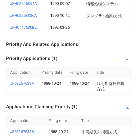
JPH02226354A
1990-09-07
情報処理システム
JPH02253336A
1990-10-12
プログラム起動方式
JPH0417530B2
1992-03-26
Priority And Related Applications
Priority Applications (1)
Application
Priority date
Filing date
Title
JP63267633A
1988-10-24
1988-10-24
非同期例外捕獲
方式
Applications Claiming Priority (1)
Application
Filing date
Title
JP63267633A
1988-10-24
非同期例外捕獲方式