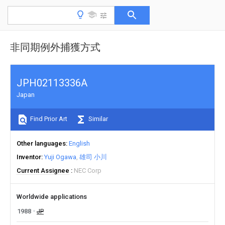
非同期例外捕獲方式
JPH02113336A
Japan
Find Prior Art
Similar
Other languages
English
Inventor
Yuji Ogawa
雄司 小川
Current Assignee
NEC Corp
Worldwide applications
1988
JP