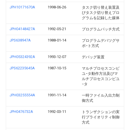
JPH10171670A
1998-06-26
タスク切り替え装置及
びタスク切り替えプロ
グラムを記録した媒体
JPH04148427A
1992-05-21
プログラムパッチ方式
JPS638947A
1988-01-14
プログラムデバツグサ
ポ−ト方式
JPH05324392A
1993-12-07
デバッグ装置
JPS62235645A
1987-10-15
マルチプロセスコンピ
ユ−タ動作方法及びマ
ルチプロセスコンピユ
−タ
JPH03255554A
1991-11-14
一時ファイル入出力制
御方式
JPH0476732A
1992-03-11
トランザクションの実
行プライオリティ制御
方式