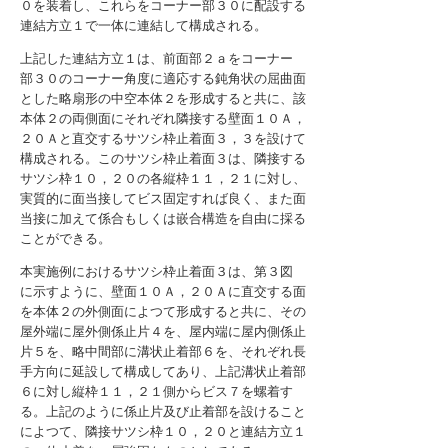
０を装着し、これらをコーナー部３０に配設する
連結方立１で一体に連結して構成される。
上記した連結方立１は、前面部２ａをコーナー
部３０のコーナー角度に適応する鈍角状の屈曲面
とした略扇形の中空本体２を形成すると共に、該
本体２の両側面にそれぞれ隣接する壁面１０Ａ，
２０Ａと直交するサツシ枠止着面３，３を設けて
構成される。このサツシ枠止着面３は、隣接する
サツシ枠１０，２０の各縦枠１１，２１に対し、
実質的に面当接してビス固定すれば良く、また面
当接に加えて係合もしくは嵌合構造を自由に採る
ことができる。
本実施例におけるサツシ枠止着面３は、第３図
に示すように、壁面１０Ａ，２０Ａに直交する面
を本体２の外側面によつて形成すると共に、その
屋外端に屋外側係止片４を、屋内端に屋内側係止
片５を、略中間部に溝状止着部６を、それぞれ長
手方向に延設して構成してあり、上記溝状止着部
６に対し縦枠１１，２１側からビス７を螺着す
る。上記のように係止片及び止着部を設けること
によつて、隣接サツシ枠１０，２０と連結方立１