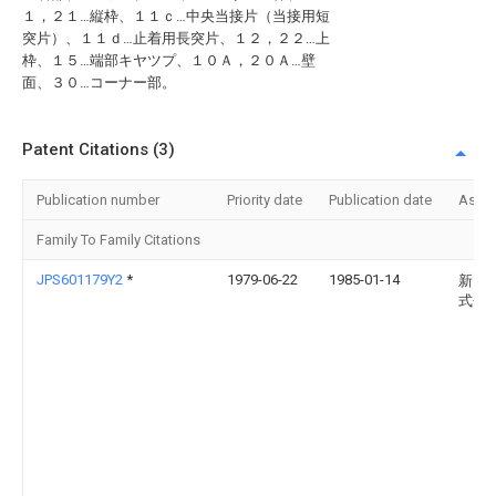
１，２１…縦枠、１１ｃ…中央当接片（当接用短
突片）、１１ｄ…止着用長突片、１２，２２…上
枠、１５…端部キヤツプ、１０Ａ，２０Ａ…壁
面、３０…コーナー部。
Patent Citations (3)
Publication number
Priority date
Publication date
Assi
Family To Family Citations
JPS601179Y2
*
1979-06-22
1985-01-14
新日
式会