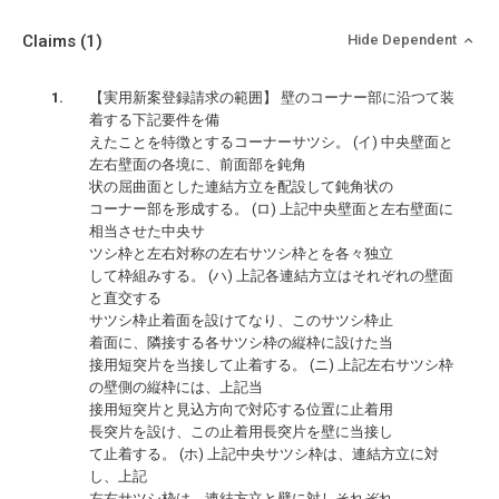
Claims
(1)
Hide Dependent
【実用新案登録請求の範囲】 壁のコーナー部に沿つて装
着する下記要件を備
えたことを特徴とするコーナーサツシ。 (イ) 中央壁面と
左右壁面の各境に、前面部を鈍角
状の屈曲面とした連結方立を配設して鈍角状の
コーナー部を形成する。 (ロ) 上記中央壁面と左右壁面に
相当させた中央サ
ツシ枠と左右対称の左右サツシ枠とを各々独立
して枠組みする。 (ハ) 上記各連結方立はそれぞれの壁面
と直交する
サツシ枠止着面を設けてなり、このサツシ枠止
着面に、隣接する各サツシ枠の縦枠に設けた当
接用短突片を当接して止着する。 (ニ) 上記左右サツシ枠
の壁側の縦枠には、上記当
接用短突片と見込方向で対応する位置に止着用
長突片を設け、この止着用長突片を壁に当接し
て止着する。 (ホ) 上記中央サツシ枠は、連結方立に対
し、上記
左右サツシ枠は、連結方立と壁に対しそれぞれ