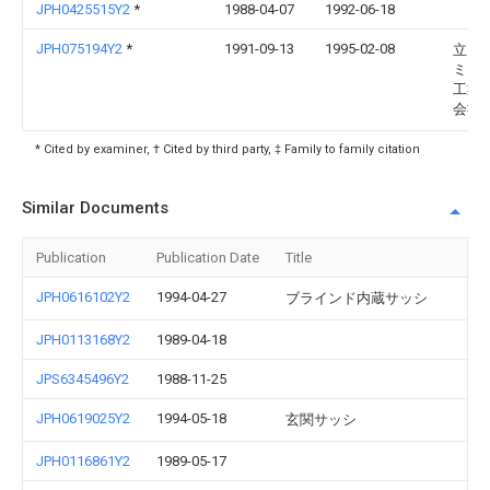
JPH0425515Y2
*
1988-04-07
1992-06-18
JPH075194Y2
*
1991-09-13
1995-02-08
立山
ミニ
工業
会社
* Cited by examiner, † Cited by third party, ‡ Family to family citation
Similar Documents
Publication
Publication Date
Title
JPH0616102Y2
1994-04-27
ブラインド内蔵サッシ
JPH0113168Y2
1989-04-18
JPS6345496Y2
1988-11-25
JPH0619025Y2
1994-05-18
玄関サッシ
JPH0116861Y2
1989-05-17