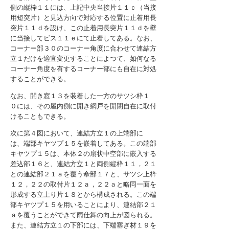
側の縦枠１１には、上記中央当接片１１ｃ（当接
用短突片）と見込方向で対応する位置に止着用長
突片１１ｄを設け、この止着用長突片１１ｄを壁
に当接してビス１１ｅにて止着してある。なお、
コーナー部３０のコーナー角度に合わせて連結方
立１だけを適宜変更することによつて、如何なる
コーナー角度を有するコーナー部にも自在に対処
することができる。
なお、開き窓１３を装着した一方のサツシ枠１
０には、その屋内側に開き網戸を開閉自在に取付
けることもできる。
次に第４図において、連結方立１の上端部に
は、端部キヤツプ１５を嵌着してある。この端部
キヤツプ１５は、本体２の扇状中空部に嵌入する
差込部１６と、連結方立１と両側縦枠１１，２１
との連結部２１ａを覆う傘部１７と、サツシ上枠
１２，２２の取付片１２ａ，２２ａと略同一面を
形成する立上り片１８とから構成される。この端
部キヤツプ１５を用いることにより、連結部２１
ａを覆うことができて雨仕舞の向上が図られる。
また、連結方立１の下部には、下端塞ぎ材１９を