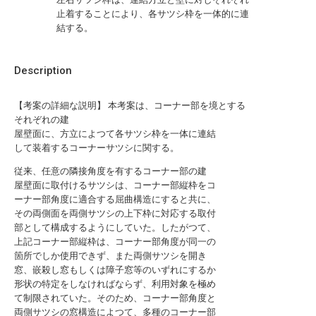
止着することにより、各サツシ枠を一体的に連
結する。
Description
【考案の詳細な説明】 本考案は、コーナー部を境とする
それぞれの建
屋壁面に、方立によつて各サツシ枠を一体に連結
して装着するコーナーサツシに関する。
従来、任意の隣接角度を有するコーナー部の建
屋壁面に取付けるサツシは、コーナー部縦枠をコ
ーナー部角度に適合する屈曲構造にすると共に、
その両側面を両側サツシの上下枠に対応する取付
部として構成するようにしていた。したがつて、
上記コーナー部縦枠は、コーナー部角度が同一の
箇所でしか使用できず、また両側サツシを開き
窓、嵌殺し窓もしくは障子窓等のいずれにするか
形状の特定をしなければならず、利用対象を極め
て制限されていた。そのため、コーナー部角度と
両側サツシの窓構造によつて、多種のコーナー部