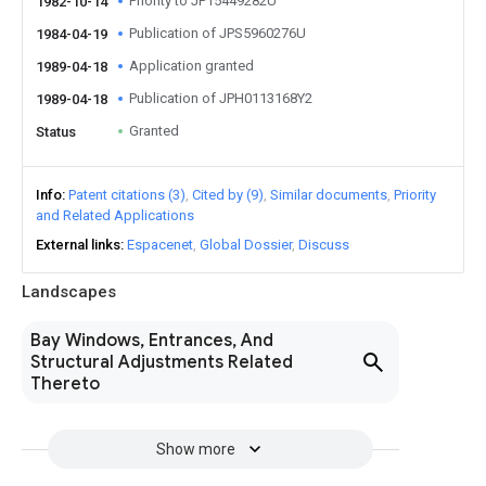
Priority to JP15449282U
1982-10-14
Publication of JPS5960276U
1984-04-19
Application granted
1989-04-18
Publication of JPH0113168Y2
1989-04-18
Granted
Status
Info
Patent citations (3)
Cited by (9)
Similar documents
Priority
and Related Applications
External links
Espacenet
Global Dossier
Discuss
Landscapes
Bay Windows, Entrances, And
Structural Adjustments Related
Thereto
Show more