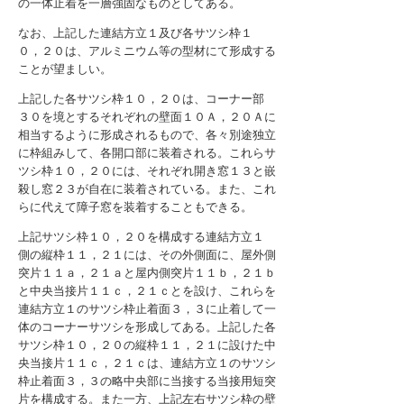
の一体止着を一層強固なものとしてある。
なお、上記した連結方立１及び各サツシ枠１
０，２０は、アルミニウム等の型材にて形成する
ことが望ましい。
上記した各サツシ枠１０，２０は、コーナー部
３０を境とするそれぞれの壁面１０Ａ，２０Ａに
相当するように形成されるもので、各々別途独立
に枠組みして、各開口部に装着される。これらサ
ツシ枠１０，２０には、それぞれ開き窓１３と嵌
殺し窓２３が自在に装着されている。また、これ
らに代えて障子窓を装着することもできる。
上記サツシ枠１０，２０を構成する連結方立１
側の縦枠１１，２１には、その外側面に、屋外側
突片１１ａ，２１ａと屋内側突片１１ｂ，２１ｂ
と中央当接片１１ｃ，２１ｃとを設け、これらを
連結方立１のサツシ枠止着面３，３に止着して一
体のコーナーサツシを形成してある。上記した各
サツシ枠１０，２０の縦枠１１，２１に設けた中
央当接片１１ｃ，２１ｃは、連結方立１のサツシ
枠止着面３，３の略中央部に当接する当接用短突
片を構成する。また一方、上記左右サツシ枠の壁