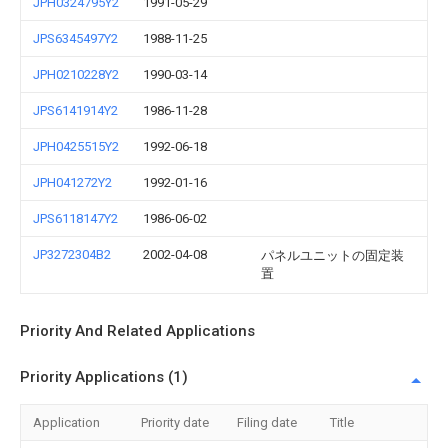
JPH0324795Y2
1991-05-29
JPS6345497Y2
1988-11-25
JPH0210228Y2
1990-03-14
JPS6141914Y2
1986-11-28
JPH0425515Y2
1992-06-18
JPH041272Y2
1992-01-16
JPS6118147Y2
1986-06-02
JP3272304B2
2002-04-08
パネルユニットの固定装
置
Priority And Related Applications
Priority Applications (1)
Application
Priority date
Filing date
Title