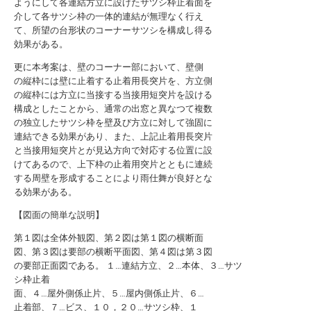
ようにして各連結方立に設けたサツシ枠止着面を
介して各サツシ枠の一体的連結が無理なく行え
て、所望の台形状のコーナーサツシを構成し得る
効果がある。
更に本考案は、壁のコーナー部において、壁側
の縦枠には壁に止着する止着用長突片を、方立側
の縦枠には方立に当接する当接用短突片を設ける
構成としたことから、通常の出窓と異なつて複数
の独立したサツシ枠を壁及び方立に対して強固に
連結できる効果があり、また、上記止着用長突片
と当接用短突片とが見込方向で対応する位置に設
けてあるので、上下枠の止着用突片とともに連続
する周壁を形成することにより雨仕舞が良好とな
る効果がある。
【図面の簡単な説明】
第１図は全体外観図、第２図は第１図の横断面
図、第３図は要部の横断平面図、第４図は第３図
の要部正面図である。 １…連結方立、２…本体、３…サツ
シ枠止着
面、４…屋外側係止片、５…屋内側係止片、６…
止着部、７…ビス、１０，２０…サツシ枠、１