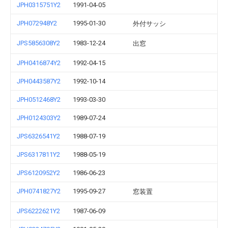
JPH0315751Y2
1991-04-05
JPH072948Y2
1995-01-30
外付サッシ
JPS5856308Y2
1983-12-24
出窓
JPH0416874Y2
1992-04-15
JPH0443587Y2
1992-10-14
JPH0512468Y2
1993-03-30
JPH0124303Y2
1989-07-24
JPS6326541Y2
1988-07-19
JPS6317811Y2
1988-05-19
JPS6120952Y2
1986-06-23
JPH0741827Y2
1995-09-27
窓装置
JPS6222621Y2
1987-06-09