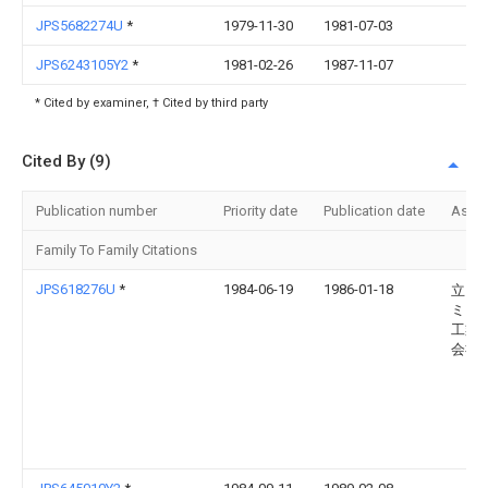
JPS5682274U
*
1979-11-30
1981-07-03
JPS6243105Y2
*
1981-02-26
1987-11-07
* Cited by examiner, † Cited by third party
Cited By (9)
Publication number
Priority date
Publication date
Assi
Family To Family Citations
JPS618276U
*
1984-06-19
1986-01-18
立山
ミニ
工業
会社