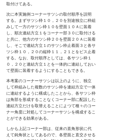
取付けてある。
次に本実施例コーナーサツシの取付順序を説明
する。まずサツシ枠１０，２０を別途独立に枠組
みして一方のサツシ枠１０を壁面１０Ａに装着
し、順次連結方立１をコーナー部３０に取付ける
と共に、他方のサツシ枠２０を壁面２０Ａに装着
し、そこで連結方立１のサツシ枠止着面３と各サ
ツシ枠１０，２０の縦枠１１，２１とをビス止着
する。なお、取付順序としては、各サツシ枠１
０，２０と連結方立１とを一体的に連結しておい
て壁面に装着するようにすることもできる。
本考案のコーナーサツシは以上のように、独立
して枠組みした複数のサツシ枠を連結方立で一体
に連結するように構成したことから、各サツシ枠
は角部を形成することなくコーナー部に配設した
連結方立だけを取替えることによつて種々のコー
ナー角度に対処してコーナーサツシを構成するこ
とができる効果がある。
しかも上記コーナー部は、従来の直角形状に代
えて鈍角状としてあるので、各壁面と直交させる