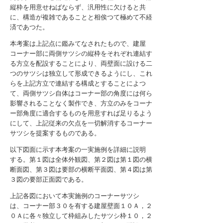
縦枠を用意せねばならず、汎用性に欠けると共
に、構造が複雑であることと相俟つて極めて不経
済であつた。
本考案は上記点に鑑みてなされたもので、建屋
コーナー部に両側サツシの縦枠をそれぞれ連結す
る方立を配設することにより、両壁面に設ける二
つのサツシは独立して形成できるようにし、これ
らを上記方立で連結する構成とすることによつ
て、両側サツシ自体はコーナー部の角度には何ら
影響されることなく製作でき、方立のみをコーナ
ー部角度に適合するものを用意すれば足りるよう
にして、上記従来の欠点を一切解消するコーナー
サツシを提案するものである。
以下図面に示す本考案の一実施例を詳細に説明
する。第１図は全体外観図、第２図は第１図の横
断面図、第３図は要部の横断平面図、第４図は第
３図の要部正面図である。
上記各図において本実施例のコーナーサツシ
は、コーナー部３０を有する建屋壁面１０Ａ，２
０Ａに各々独立して枠組みしたサツシ枠１０，２