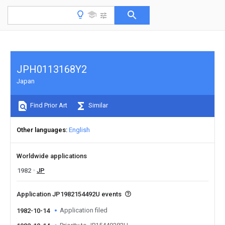
JPH0113168Y2
Japan
Find Prior Art
Similar
Other languages
English
Worldwide applications
1982
JP
Application JP1982154492U events
Application filed
1982-10-14