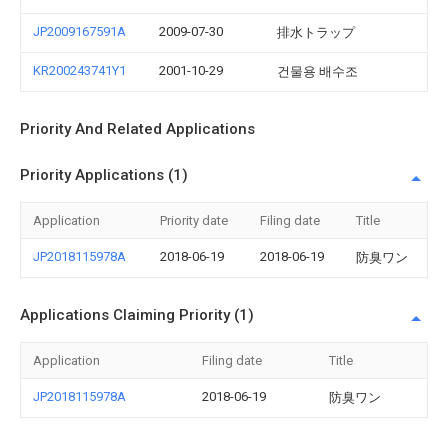
JP2009167591A
2009-07-30
排水トラップ
KR200243741Y1
2001-10-29
건물용 배수조
Priority And Related Applications
Priority Applications (1)
Application
Priority date
Filing date
Title
JP2018115978A
2018-06-19
2018-06-19
防臭ワン
Applications Claiming Priority (1)
Application
Filing date
Title
JP2018115978A
2018-06-19
防臭ワン