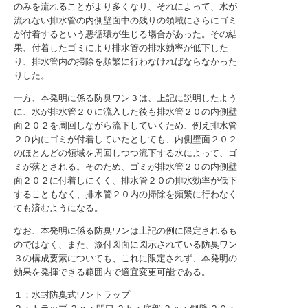
のみを流れることがより多くなり、それによって、水が
流れない排水管の内側壁面中の残りの領域にさらにゴミ
が付着するという悪循環が生じる場合があった。その結
果、付着したゴミにより排水管の排水効率が低下した
り、排水管内の掃除を頻繁に行わなければならなかった
りした。
一方、本発明に係る防臭ワン３は、上記に説明したよう
に、水が排水管２０に流入した後も排水管２０の内側壁
面２０２を周回しながら流下していくため、例え排水管
２０内にゴミが付着していたとしても、内側壁面２０２
のほとんどの領域を周回しつつ流下する水によって、ゴ
ミが落とされる。そのため、ゴミが排水管２０の内側壁
面２０２に付着しにくく、排水管２０の排水効率が低下
することもなく、排水管２０内の掃除を頻繁に行わなく
ても済むようになる。
なお、本発明に係る防臭ワンは上記の例に限定されるも
のではなく、また、添付図面に図示されている防臭ワン
３の構成要素についても、これに限定されず、本発明の
効果を発揮できる範囲内で適宜変更可能である。
１：水封防臭式ワントラップ