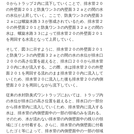
０からトラップ２内に流下していくことで、排水管２０
の外壁面２０１と防臭ワン３の内壁面３２ａとの間の水
の水位が上昇していく。ここで、防臭ワン３の内壁面３
２ａには螺旋水路３３が形成されているため、排水管２
０の外壁面２０１と防臭ワン３の内壁面３２ａとの間の
水は、螺旋水路３３によって排水管２０の外壁面２０１
を周回する水流となって上昇していく。
そして、図３に示すように、排水管２０の外壁面２０１
と防臭ワン３の内壁面３２ａとの間の水の水位が排水口
２００の高さ位置を超えると、排水口２００から排水管
２０内に水が流入する。この際、水は排水管２０の外壁
面２０１を周回する流れのまま排水管２０内に流入して
いくため、排水管２０に流入した後も排水管２０の内側
壁面２０２を周回しながら流下していく。
従来の水封防臭式ワントラップにおいては、トラップ内
の水位が排水口の高さ位置を超えると、排水口の一部分
から排水管内に流入していくため、排水管内に流入する
水は、排水管の内側壁面中の一部の領域のみを流れる。
そのため、水が流れない排水管の内側壁面中の残りの領
域にゴミが付着する。さらに、排水管の内側壁面に付着
したゴミ等によって、排水管の内側壁面中の一部の領域