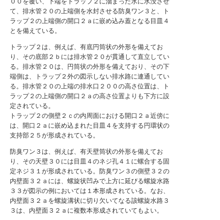
００を覆い、下端をトラップ２に溜まった水に水没させ
て、排水管２０の上端側を水封させる防臭ワン３と、ト
ラップ２の上端側の開口２ａに嵌め込み蓋となる目皿４
とを備えている。
トラップ２は、例えば、有底円筒状の外形を備えてお
り、その底部２ｂには排水管２０が貫通して直立してい
る。排水管２０は、円筒状の外形を備えており、その下
端側は、トラップ２外の図示しない排水路に連通してい
る。排水管２０の上端の排水口２００の高さ位置は、ト
ラップ２の上端側の開口２ａの高さ位置よりも下方に設
定されている。
トラップ２の側壁２ｃの内周面における開口２ａ近傍に
は、開口２ａに嵌め込まれた目皿４を支持する円環状の
支持部２５が形成されている。
防臭ワン３は、例えば、有天壁筒状の外形を備えてお
り、その天壁３０には目皿４のネジ孔４１に螺合する固
定ネジ３１が形成されている。防臭ワン３の側壁３２の
内壁面３２ａには、螺旋状凹みで上方に延びる螺旋水路
３３が図示の例においては１本形成されている。なお、
内壁面３２ａを螺旋溝状に切り欠いてなる該螺旋水路３
３は、内壁面３２ａに複数本形成されていてもよい。