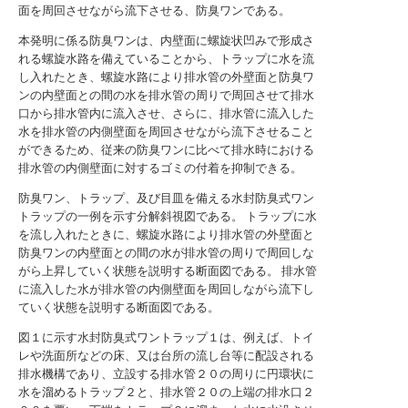
面を周回させながら流下させる、防臭ワンである。
本発明に係る防臭ワンは、内壁面に螺旋状凹みで形成さ
れる螺旋水路を備えていることから、トラップに水を流
し入れたとき、螺旋水路により排水管の外壁面と防臭ワ
ンの内壁面との間の水を排水管の周りで周回させて排水
口から排水管内に流入させ、さらに、排水管に流入した
水を排水管の内側壁面を周回させながら流下させること
ができるため、従来の防臭ワンに比べて排水時における
排水管の内側壁面に対するゴミの付着を抑制できる。
防臭ワン、トラップ、及び目皿を備える水封防臭式ワン
トラップの一例を示す分解斜視図である。
トラップに水
を流し入れたときに、螺旋水路により排水管の外壁面と
防臭ワンの内壁面との間の水が排水管の周りで周回しな
がら上昇していく状態を説明する断面図である。
排水管
に流入した水が排水管の内側壁面を周回しながら流下し
ていく状態を説明する断面図である。
図１に示す水封防臭式ワントラップ１は、例えば、トイ
レや洗面所などの床、又は台所の流し台等に配設される
排水機構であり、立設する排水管２０の周りに円環状に
水を溜めるトラップ２と、排水管２０の上端の排水口２