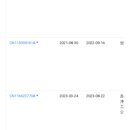
CN115059161A
*
2021-08-30
2022-09-16
贺菊
CN116623770A
*
2023-03-24
2023-08-22
苏州
净化
工程
公司