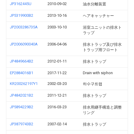
JP3162445U
2010-09-02
油水分離装置
JP5319900B2
2013-10-16
ヘアキャッチャー
JP2003286735A
2003-10-10
浴室ユニットの排水ト
ラップ
JP2006090040A
2006-04-06
排水トラップ及び排水
トラップ用フロート
JP4849664B2
2012-01-11
排水トラップ
EP2884016B1
2017-11-22
Drain with siphon
KR200262197Y1
2002-03-20
하수구트랩
JP4842021B2
2011-12-21
排水トラップ
JP5894229B2
2016-03-23
排水用継手構造と調整
リング
JP3879743B2
2007-02-14
排水トラップ