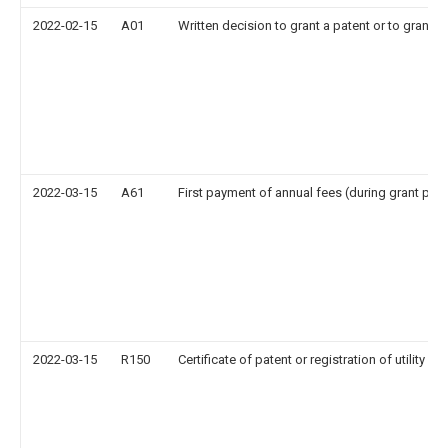
2022-02-15
A01
Written decision to grant a patent or to grant a 
2022-03-15
A61
First payment of annual fees (during grant pro
2022-03-15
R150
Certificate of patent or registration of utility m