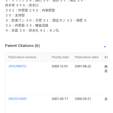
２：トラップ ２ａ：開口 ２ｂ：底部 ２ｃ：側壁 ２０：
排水管 ２００：排水口
２０１：外壁面 ２０２：内側壁面
２５：支持部
３：防臭ワン ３０：天壁 ３１：固定ネジ ３２：側壁 ３
２ａ：内壁面 ３３：螺旋流路
４：目皿 ３０：排水孔 ４１：ネジ孔
Patent Citations (6)
Publication number
Priority date
Publication date
Assi
JP3078057U
2000-12-01
2001-06-22
株式
富沢
CN2551695Y
2001-05-17
2003-05-21
具敬