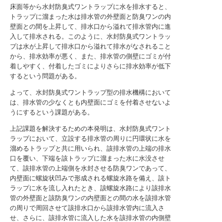
床面等から水封防臭式ワントラップに水を排水すると、
トラップに溜まった水は排水管の外壁面と防臭ワンの内
壁面との間を上昇して、排水口から溢れて排水管内に進
入して排水される。このように、水封防臭式ワントラッ
プは水が上昇して排水口から溢れて排水がなされること
から、排水効率が悪く、また、排水管の側壁にゴミが付
着しやすく、付着したゴミによりさらに排水効率が低下
するという問題がある。
よって、水封防臭式ワントラップ型の排水機構において
は、排水管の少なくとも内壁面にゴミを付着させないよ
うにするという課題がある。
上記課題を解決するための本発明は、水封防臭式ワント
ラップにおいて、立設する排水管の周りに円環状に水を
溜めるトラップと共に用いられ、該排水管の上端の排水
口を覆い、下端を該トラップに溜まった水に水没させ
て、該排水管の上端側を水封させる防臭ワンであって、
内壁面に螺旋状凹みで形成される螺旋水路を備え、該ト
ラップに水を流し入れたとき、該螺旋水路により該排水
管の外壁面と該防臭ワンの内壁面との間の水を該排水管
の周りで周回させて該排水口から該排水管内に流入さ
せ、さらに、該排水管に流入した水を該排水管の内側壁