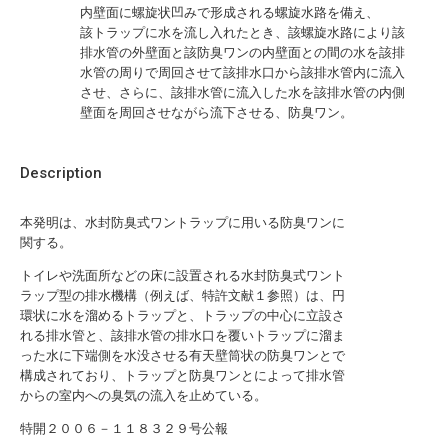
内壁面に螺旋状凹みで形成される螺旋水路を備え、
該トラップに水を流し入れたとき、該螺旋水路により該
排水管の外壁面と該防臭ワンの内壁面との間の水を該排
水管の周りで周回させて該排水口から該排水管内に流入
させ、さらに、該排水管に流入した水を該排水管の内側
壁面を周回させながら流下させる、防臭ワン。
Description
本発明は、水封防臭式ワントラップに用いる防臭ワンに
関する。
トイレや洗面所などの床に設置される水封防臭式ワント
ラップ型の排水機構（例えば、特許文献１参照）は、円
環状に水を溜めるトラップと、トラップの中心に立設さ
れる排水管と、該排水管の排水口を覆いトラップに溜ま
った水に下端側を水没させる有天壁筒状の防臭ワンとで
構成されており、トラップと防臭ワンとによって排水管
からの室内への臭気の流入を止めている。
特開２００６－１１８３２９号公報