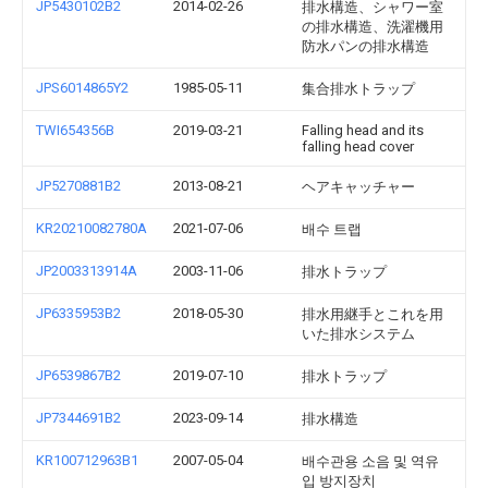
JP5430102B2
2014-02-26
排水構造、シャワー室
の排水構造、洗濯機用
防水パンの排水構造
JPS6014865Y2
1985-05-11
集合排水トラップ
TWI654356B
2019-03-21
Falling head and its
falling head cover
JP5270881B2
2013-08-21
ヘアキャッチャー
KR20210082780A
2021-07-06
배수 트랩
JP2003313914A
2003-11-06
排水トラップ
JP6335953B2
2018-05-30
排水用継手とこれを用
いた排水システム
JP6539867B2
2019-07-10
排水トラップ
JP7344691B2
2023-09-14
排水構造
KR100712963B1
2007-05-04
배수관용 소음 및 역유
입 방지장치