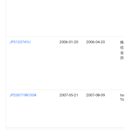
JP3120741U
2006-01-20
2006-04-20
株式
佐野
金型
所
JP2007198130A
2007-05-21
2007-08-09
Isam
Tojik