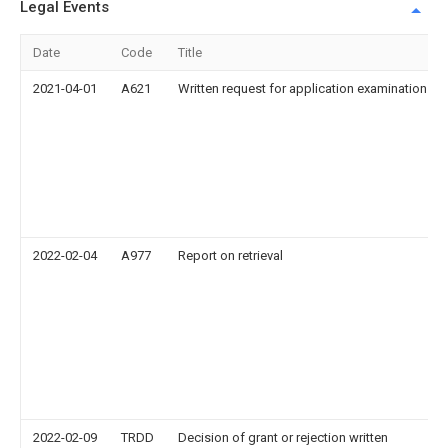
Legal Events
Date
Code
Title
2021-04-01
A621
Written request for application examination
2022-02-04
A977
Report on retrieval
2022-02-09
TRDD
Decision of grant or rejection written