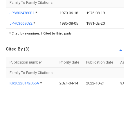
Family To Family Citations
JPS5024780B1
*
1970-06-18
1975-08-19
JPH036690Y2
*
1985-08-05
1991-02-20
* Cited by examiner, † Cited by third party
Cited By (3)
Publication number
Priority date
Publication date
Assi
Family To Family Citations
KR20220142056A
*
2021-04-14
2022-10-21
양정