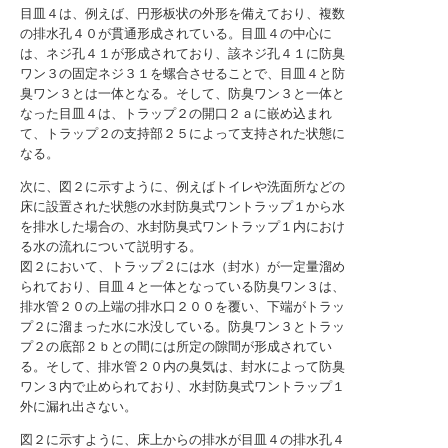
目皿４は、例えば、円形板状の外形を備えており、複数
の排水孔４０が貫通形成されている。目皿４の中心に
は、ネジ孔４１が形成されており、該ネジ孔４１に防臭
ワン３の固定ネジ３１を螺合させることで、目皿４と防
臭ワン３とは一体となる。そして、防臭ワン３と一体と
なった目皿４は、トラップ２の開口２ａに嵌め込まれ
て、トラップ２の支持部２５によって支持された状態に
なる。
次に、図２に示すように、例えばトイレや洗面所などの
床に設置された状態の水封防臭式ワントラップ１から水
を排水した場合の、水封防臭式ワントラップ１内におけ
る水の流れについて説明する。
図２において、トラップ２には水（封水）が一定量溜め
られており、目皿４と一体となっている防臭ワン３は、
排水管２０の上端の排水口２００を覆い、下端がトラッ
プ２に溜まった水に水没している。防臭ワン３とトラッ
プ２の底部２ｂとの間には所定の隙間が形成されてい
る。そして、排水管２０内の臭気は、封水によって防臭
ワン３内で止められており、水封防臭式ワントラップ１
外に漏れ出さない。
図２に示すように、床上からの排水が目皿４の排水孔４