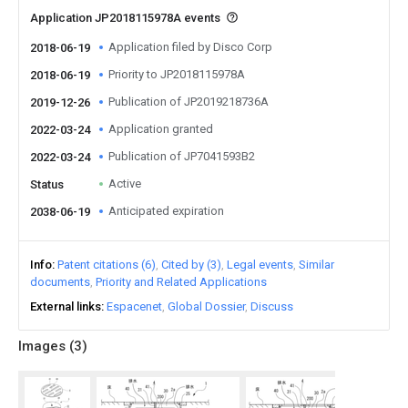
Application JP2018115978A events
Application filed by Disco Corp
2018-06-19
Priority to JP2018115978A
2018-06-19
Publication of JP2019218736A
2019-12-26
Application granted
2022-03-24
Publication of JP7041593B2
2022-03-24
Active
Status
Anticipated expiration
2038-06-19
Info
Patent citations (6)
Cited by (3)
Legal events
Similar
documents
Priority and Related Applications
External links
Espacenet
Global Dossier
Discuss
Images (
3
)