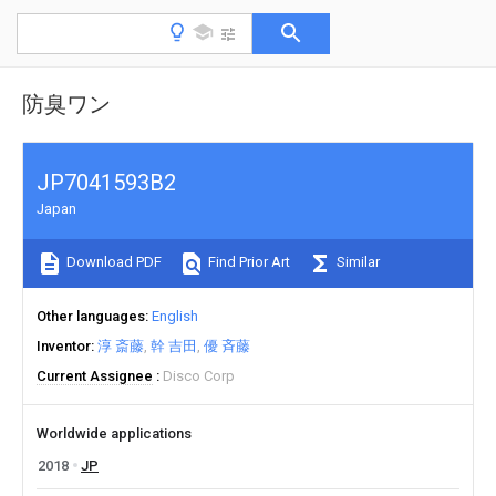
防臭ワン
JP7041593B2
Japan
Download PDF
Find Prior Art
Similar
Other languages
English
Inventor
淳 斎藤
幹 吉田
優 斉藤
Current Assignee
Disco Corp
Worldwide applications
2018
JP