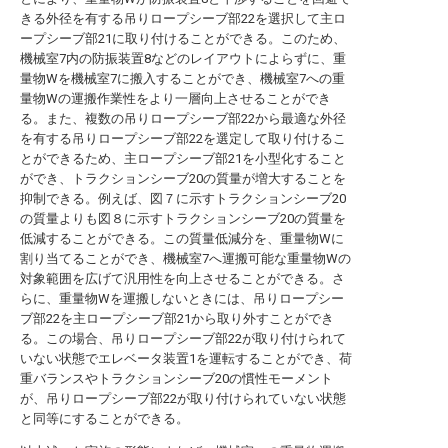
きる外径を有する吊りロープシーブ部22を選択して主ロ
ープシーブ部21に取り付けることができる。このため、
機械室7内の防振装置8などのレイアウトによらずに、重
量物Wを機械室7に搬入することができ、機械室7への重
量物Wの運搬作業性をより一層向上させることができ
る。また、複数の吊りロープシーブ部22から最適な外径
を有する吊りロープシーブ部22を選定して取り付けるこ
とができるため、主ロープシーブ部21を小型化すること
ができ、トラクションシーブ20の質量が増大することを
抑制できる。例えば、図７に示すトラクションシーブ20
の質量よりも図８に示すトラクションシーブ20の質量を
低減することができる。この質量低減分を、重量物Wに
割り当てることができ、機械室7へ運搬可能な重量物Wの
対象範囲を広げて汎用性を向上させることができる。さ
らに、重量物Wを運搬しないときには、吊りロープシー
ブ部22を主ロープシーブ部21から取り外すことができ
る。この場合、吊りロープシーブ部22が取り付けられて
いない状態でエレベータ装置1を運転することができ、荷
重バランスやトラクションシーブ20の慣性モーメント
が、吊りロープシーブ部22が取り付けられていない状態
と同等にすることができる。