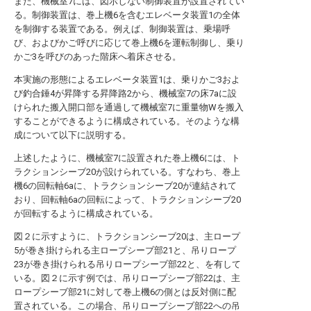
また、機械室7には、図示しない制御装置が設置されてい
る。制御装置は、巻上機6を含むエレベータ装置1の全体
を制御する装置である。例えば、制御装置は、乗場呼
び、およびかご呼びに応じて巻上機6を運転制御し、乗り
かご3を呼びのあった階床へ着床させる。
本実施の形態によるエレベータ装置1は、乗りかご3およ
び釣合錘4が昇降する昇降路2から、機械室7の床7aに設
けられた搬入開口部を通過して機械室7に重量物Wを搬入
することができるように構成されている。そのような構
成について以下に説明する。
上述したように、機械室7に設置された巻上機6には、ト
ラクションシーブ20が設けられている。すなわち、巻上
機6の回転軸6aに、トラクションシーブ20が連結されて
おり、回転軸6aの回転によって、トラクションシーブ20
が回転するように構成されている。
図２に示すように、トラクションシーブ20は、主ロープ
5が巻き掛けられる主ロープシーブ部21と、吊りロープ
23が巻き掛けられる吊りロープシーブ部22と、を有して
いる。図２に示す例では、吊りロープシーブ部22は、主
ロープシーブ部21に対して巻上機6の側とは反対側に配
置されている。この場合、吊りロープシーブ部22への吊