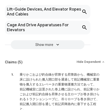
Lift-Guide Devices, And Elevator Ropes
And Cables
Cage And Drive Apparatuses For
Elevators
Show more
Claims
(5)
Hide Dependent
乗りかごおよび釣合錘が昇降する昇降路から、機械室の
床に設けられた搬入開口部を通過して前記機械室に重量
物を搬入するエレベータの重量物運搬方法であって、
前記機械室に設置された巻上機に設けられ、前記乗りか
ごおよび前記釣合錘を昇降させる主ロープが巻き掛けら
れるトラクションシーブに、吊りロープを巻き掛けて、
前記搬入開口部を通して前記昇降路内に垂下する工程
と、