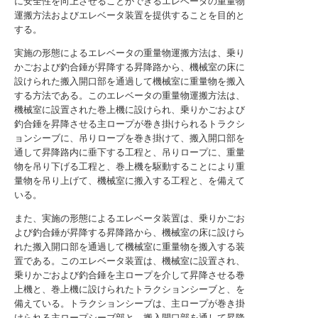
に安全性を向上させることができるエレベータの重量物
運搬方法およびエレベータ装置を提供することを目的と
する。
実施の形態によるエレベータの重量物運搬方法は、乗り
かごおよび釣合錘が昇降する昇降路から、機械室の床に
設けられた搬入開口部を通過して機械室に重量物を搬入
する方法である。このエレベータの重量物運搬方法は、
機械室に設置された巻上機に設けられ、乗りかごおよび
釣合錘を昇降させる主ロープが巻き掛けられるトラクシ
ョンシーブに、吊りロープを巻き掛けて、搬入開口部を
通して昇降路内に垂下する工程と、吊りロープに、重量
物を吊り下げる工程と、巻上機を駆動することにより重
量物を吊り上げて、機械室に搬入する工程と、を備えて
いる。
また、実施の形態によるエレベータ装置は、乗りかごお
よび釣合錘が昇降する昇降路から、機械室の床に設けら
れた搬入開口部を通過して機械室に重量物を搬入する装
置である。このエレベータ装置は、機械室に設置され、
乗りかごおよび釣合錘を主ロープを介して昇降させる巻
上機と、巻上機に設けられたトラクションシーブと、を
備えている。トラクションシーブは、主ロープが巻き掛
けられる主ロープシーブ部と、搬入開口部を通して昇降