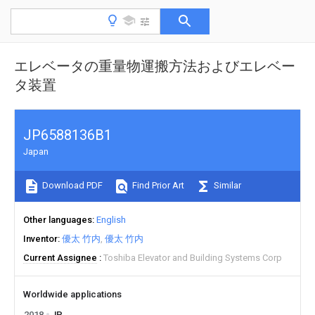
エレベータの重量物運搬方法およびエレベー
タ装置
JP6588136B1
Japan
Download PDF
Find Prior Art
Similar
Other languages
English
Inventor
優太 竹内
優太 竹内
Current Assignee
Toshiba Elevator and Building Systems Corp
Worldwide applications
2018
JP