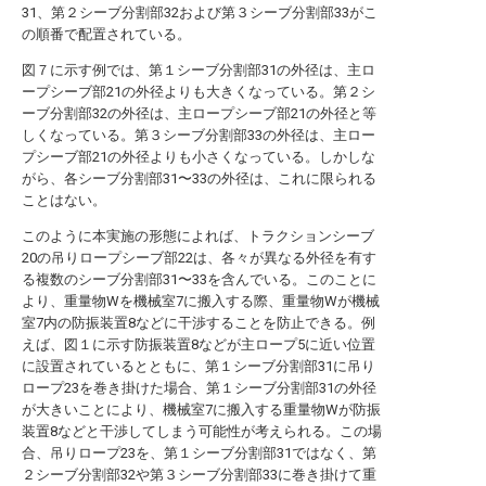
31、第２シーブ分割部32および第３シーブ分割部33がこ
の順番で配置されている。
図７に示す例では、第１シーブ分割部31の外径は、主ロ
ープシーブ部21の外径よりも大きくなっている。第２シ
ーブ分割部32の外径は、主ロープシーブ部21の外径と等
しくなっている。第３シーブ分割部33の外径は、主ロー
プシーブ部21の外径よりも小さくなっている。しかしな
がら、各シーブ分割部31〜33の外径は、これに限られる
ことはない。
このように本実施の形態によれば、トラクションシーブ
20の吊りロープシーブ部22は、各々が異なる外径を有す
る複数のシーブ分割部31〜33を含んでいる。このことに
より、重量物Wを機械室7に搬入する際、重量物Wが機械
室7内の防振装置8などに干渉することを防止できる。例
えば、図１に示す防振装置8などが主ロープ5に近い位置
に設置されているとともに、第１シーブ分割部31に吊り
ロープ23を巻き掛けた場合、第１シーブ分割部31の外径
が大きいことにより、機械室7に搬入する重量物Wが防振
装置8などと干渉してしまう可能性が考えられる。この場
合、吊りロープ23を、第１シーブ分割部31ではなく、第
２シーブ分割部32や第３シーブ分割部33に巻き掛けて重