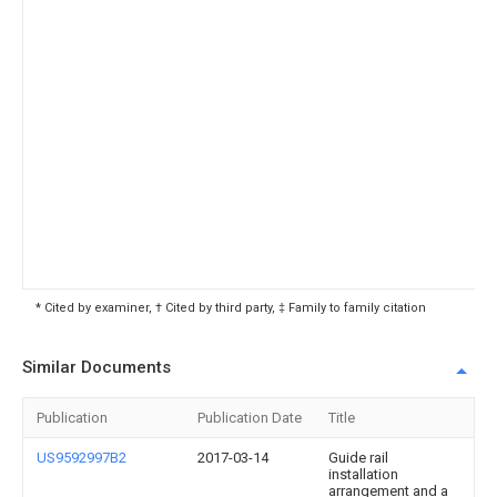
* Cited by examiner, † Cited by third party, ‡ Family to family citation
Similar Documents
Publication
Publication Date
Title
US9592997B2
2017-03-14
Guide rail
installation
arrangement and a