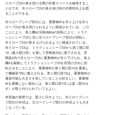
りロープ23の巻き掛ける際の作業スペースを確保するこ
とができ、吊りロープ23の巻き掛け時の作業性向上を図
ることができる。
吊りロープシーブ部22には、重量物Wを吊り上げる吊り
ロープ23が巻き掛けられるように構成されている。この
ことにより、巻上機6の回転軸6aの回転により、トラク
ションシーブ20と共に吊りロープシーブ部22が回転し、
吊りロープ23が巻き上げられるように構成されている。
吊りロープ23は、トラクションシーブ20から第１開口部
10（搬入開口部）を通して昇降路2内に垂下される。昇
降路2内で吊りロープ23に重量物Wが吊り下げられ、巻上
機6を駆動してトラクションシーブ20を所望の方向に回
転させることにより、重量物Wが第１開口部10を通過し
て機械室7内に搬入される。第１開口部10は、重量物Wが
通過可能な大きさを有していることが好ましい。重量物
Wを運搬しない場合には、第１開口部10には蓋（図示せ
ず）が取り付けられていてもよい。
本実施の形態では、図２に示すように、吊りロープシー
ブ部22の外径は、主ロープシーブ部21の外径よりも大き
くなっている。