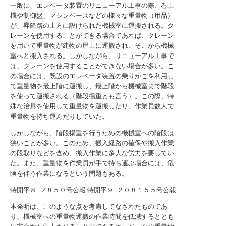
一般に、エレベータ装置のリニューアル工事の際、巻上
機や制御盤、マシンベースなどの様々な重量物（用品）
が、昇降路の上方に設けられた機械室に運搬される。ク
レーンを使用することができる場合であれば、クレーン
を用いて重量物が建物の屋上に運搬され、そこから機械
室へと搬入される。しかしながら、リニューアル工事で
は、クレーンを使用することができない場合が多い。こ
の場合には、既設のエレベータ装置の乗りかごを利用し
て重量物を最上階に運搬し、最上階から機械室まで階段
を使って運搬される（階段揚重とも言う）。この際、特
殊な治具を使用して重量物を運搬したり、作業員数人で
重量物を持ち運んだりしていた。
しかしながら、階段揚重を行うための機械室への階段は
狭いことが多い。このため、搬入経路の確保や搬入作業
の段取りなどを含め、搬入作業に多大な労力を要してい
た。また、重量物を作業員が手で持ち運ぶ場合には、危
険を伴う作業になるという問題もある。
特開平８−２８５０号公報
特開平９−２０８１５５号公報
本発明は、このような点を考慮してなされたものであ
り、機械室への重量物運搬の作業時間を低減するととも