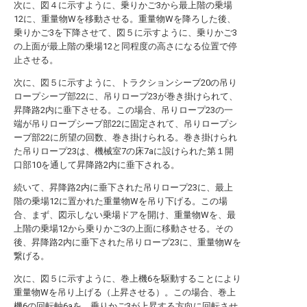
次に、図４に示すように、乗りかご3から最上階の乗場
12に、重量物Wを移動させる。重量物Wを降ろした後、
乗りかご3を下降させて、図５に示すように、乗りかご3
の上面が最上階の乗場12と同程度の高さになる位置で停
止させる。
次に、図５に示すように、トラクションシーブ20の吊り
ロープシーブ部22に、吊りロープ23が巻き掛けられて、
昇降路2内に垂下させる。この場合、吊りロープ23の一
端が吊りロープシーブ部22に固定されて、吊りロープシ
ーブ部22に所望の回数、巻き掛けられる。巻き掛けられ
た吊りロープ23は、機械室7の床7aに設けられた第１開
口部10を通して昇降路2内に垂下される。
続いて、昇降路2内に垂下された吊りロープ23に、最上
階の乗場12に置かれた重量物Wを吊り下げる。この場
合、まず、図示しない乗場ドアを開け、重量物Wを、最
上階の乗場12から乗りかご3の上面に移動させる。その
後、昇降路2内に垂下された吊りロープ23に、重量物Wを
繋げる。
次に、図５に示すように、巻上機6を駆動することにより
重量物Wを吊り上げる（上昇させる）。この場合、巻上
機6の回転軸6aを、乗りかご3が上昇する方向に回転させ