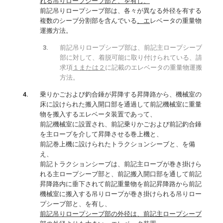
れる吊りロープシーブ部と、を有し、
前記吊りロープシーブ部は、各々が異なる外径を有する
複数のシーブ分割部を含んでいる
、エ
レベータの重量物
運搬方法。
前記吊りロープシーブ部は、前記主ロープシーブ
部に対して、着脱可能に取り付けられている、請
求項
１または２
に記載のエレベータの重量物運搬
方法。
乗りかごおよび釣合錘が昇降する昇降路から、機械室の
床に設けられた搬入開口部を通過して前記機械室に重量
物を搬入するエレベータ装置であって、
前記機械室に設置され、前記乗りかごおよび前記釣合錘
を主ロープを介して昇降させる巻上機と、
前記巻上機に設けられたトラクションシーブと、を備
え、
前記トラクションシーブは、前記主ロープが巻き掛けら
れる主ロープシーブ部と、前記搬入開口部を通して前記
昇降路内に垂下されて前記重量物を前記昇降路から前記
機械室に搬入する吊りロープが巻き掛けられる吊りロー
プシーブ部と、を有し、
前記吊りロープシーブ部の外径は、前記主ロープシーブ