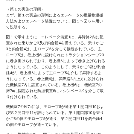
（第１の実施の形態）
まず、第１の実施の形態によるエレベータの重量物運搬
方法およびエレベータ装置について、図１〜図６を用い
て説明する。
図１で示すように、エレベータ装置1は、昇降路2内に配
置された乗りかご3及び釣合錘4を備えている。乗りかご
3と釣合錘4は、主ロープ5を介して接続されている。主
ロープ5は、巻上機6に設けられたトラクションシーブ20
に巻き掛けられており、巻上機6によって巻き上げられる
ようになっている。このようにして、乗りかご3及び釣合
錘4が、巻上機6によって主ロープ5を介して昇降するよ
うになっている。巻上機6は、昇降路2の上方に設けられ
た機械室7内に設置されている。巻上機6は、機械室7の
床7aに固定された防振装置8にマシンベース9を介して取
り付けられている。
機械室7の床7aには、主ロープ5が通る第１開口部10およ
び第２開口部11が設けられている。第１開口部10を乗り
かご3の側の主ロープ5が通り、第２開口部11を釣合錘4
の側の主ロープが通っている。