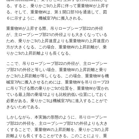
る。すると、乗りかご3の上昇に伴って重量物Wが上昇す
る。そして、重量物Wは、第１開口部10を通過して、図
６に示すように、機械室7内に搬入される。
重量物Wが上昇する際、吊りロープシーブ部22の外径
が、主ロープシーブ部21の外径よりも大きくなっている
ため、乗りかご3の上昇速度よりも重量物Wの上昇速度の
方が大きくなる。この場合、重量物Wの上昇距離が、乗
りかご3の上昇距離よりも長くなる。
ここで、吊りロープシーブ部22の外径が、主ロープシー
ブ部21の外径と等しい場合、重量物Wの上昇距離と乗り
かご3の上昇距離が等しくなる。この場合、重量物Wを機
械室7内に搬入させるためには、重量物Wを吊りロープ23
に吊り下げる際の乗りかご3の位置を、重量物Wが置かれ
ている最上階の乗場12よりも比較的低い位置にしておく
必要がある。乗りかご3は機械室7内に進入することがで
きないためである。
しかしながら、本実施の形態のように、吊りロープシー
ブ部22の外径を、主ロープシーブ部21の外径よりも大き
くすることで、重量物Wの上昇距離を、乗りかご3の上昇
距離よりも長くすることができる。このことにより、重