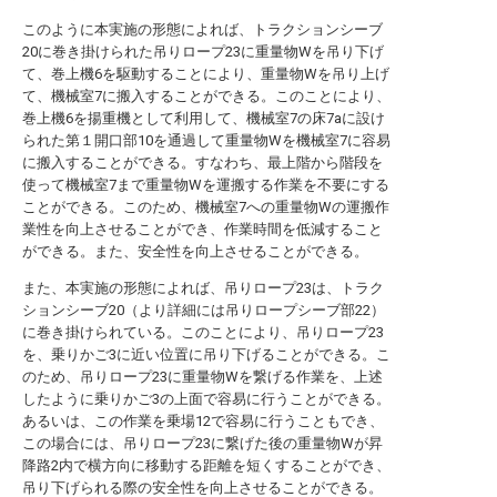
このように本実施の形態によれば、トラクションシーブ
20に巻き掛けられた吊りロープ23に重量物Wを吊り下げ
て、巻上機6を駆動することにより、重量物Wを吊り上げ
て、機械室7に搬入することができる。このことにより、
巻上機6を揚重機として利用して、機械室7の床7aに設け
られた第１開口部10を通過して重量物Wを機械室7に容易
に搬入することができる。すなわち、最上階から階段を
使って機械室7まで重量物Wを運搬する作業を不要にする
ことができる。このため、機械室7への重量物Wの運搬作
業性を向上させることができ、作業時間を低減すること
ができる。また、安全性を向上させることができる。
また、本実施の形態によれば、吊りロープ23は、トラク
ションシーブ20（より詳細には吊りロープシーブ部22）
に巻き掛けられている。このことにより、吊りロープ23
を、乗りかご3に近い位置に吊り下げることができる。こ
のため、吊りロープ23に重量物Wを繋げる作業を、上述
したように乗りかご3の上面で容易に行うことができる。
あるいは、この作業を乗場12で容易に行うこともでき、
この場合には、吊りロープ23に繋げた後の重量物Wが昇
降路2内で横方向に移動する距離を短くすることができ、
吊り下げられる際の安全性を向上させることができる。