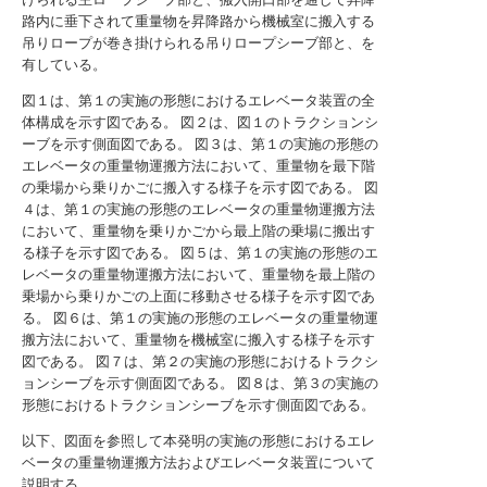
路内に垂下されて重量物を昇降路から機械室に搬入する
吊りロープが巻き掛けられる吊りロープシーブ部と、を
有している。
図１は、第１の実施の形態におけるエレベータ装置の全
体構成を示す図である。
図２は、図１のトラクションシ
ーブを示す側面図である。
図３は、第１の実施の形態の
エレベータの重量物運搬方法において、重量物を最下階
の乗場から乗りかごに搬入する様子を示す図である。
図
４は、第１の実施の形態のエレベータの重量物運搬方法
において、重量物を乗りかごから最上階の乗場に搬出す
る様子を示す図である。
図５は、第１の実施の形態のエ
レベータの重量物運搬方法において、重量物を最上階の
乗場から乗りかごの上面に移動させる様子を示す図であ
る。
図６は、第１の実施の形態のエレベータの重量物運
搬方法において、重量物を機械室に搬入する様子を示す
図である。
図７は、第２の実施の形態におけるトラクシ
ョンシーブを示す側面図である。
図８は、第３の実施の
形態におけるトラクションシーブを示す側面図である。
以下、図面を参照して本発明の実施の形態におけるエレ
ベータの重量物運搬方法およびエレベータ装置について
説明する。