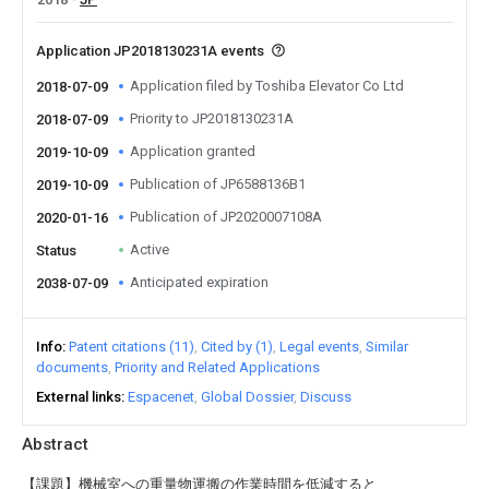
Application JP2018130231A events
Application filed by Toshiba Elevator Co Ltd
2018-07-09
Priority to JP2018130231A
2018-07-09
Application granted
2019-10-09
Publication of JP6588136B1
2019-10-09
Publication of JP2020007108A
2020-01-16
Active
Status
Anticipated expiration
2038-07-09
Info
Patent citations (11)
Cited by (1)
Legal events
Similar
documents
Priority and Related Applications
External links
Espacenet
Global Dossier
Discuss
Abstract
【課題】機械室への重量物運搬の作業時間を低減すると