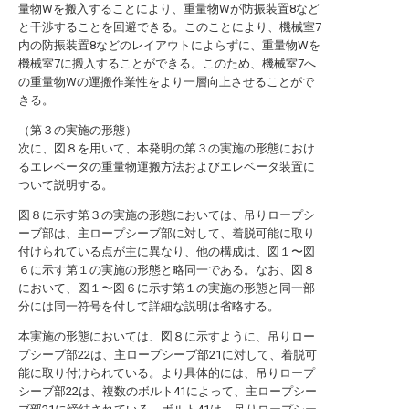
量物Wを搬入することにより、重量物Wが防振装置8など
と干渉することを回避できる。このことにより、機械室7
内の防振装置8などのレイアウトによらずに、重量物Wを
機械室7に搬入することができる。このため、機械室7へ
の重量物Wの運搬作業性をより一層向上させることがで
きる。
（第３の実施の形態）
次に、図８を用いて、本発明の第３の実施の形態におけ
るエレベータの重量物運搬方法およびエレベータ装置に
ついて説明する。
図８に示す第３の実施の形態においては、吊りロープシ
ーブ部は、主ロープシーブ部に対して、着脱可能に取り
付けられている点が主に異なり、他の構成は、図１〜図
６に示す第１の実施の形態と略同一である。なお、図８
において、図１〜図６に示す第１の実施の形態と同一部
分には同一符号を付して詳細な説明は省略する。
本実施の形態においては、図８に示すように、吊りロー
プシーブ部22は、主ロープシーブ部21に対して、着脱可
能に取り付けられている。より具体的には、吊りロープ
シーブ部22は、複数のボルト41によって、主ロープシー