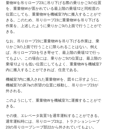
量物Wを吊りロープ23に吊り下げる際の乗りかご3の位置
を、重量物Wが置かれている最上階の乗場12と同程度の
位置にしても、重量物Wを機械室7内に搬入することがで
きる。このため、吊りロープ23に重量物Wを吊り下げる
作業を、上述したように乗りかご3の上面で行うことがで
きる。
なお、吊りロープ23に重量物Wを吊り下げる作業は、乗
りかご3の上面で行うことに限られることはない。例え
ば、吊りロープ23を引き寄せて、最上階の乗場12で行っ
てもよい。この場合には、乗りかご3の位置は、最上階の
乗場12よりも低い位置にしてもよく、重量物Wを機械室7
内に搬入することができれば、任意である。
機械室7内に搬入された重量物Wを、図６に示すように、
機械室7の床7aの所望の位置に移動し、吊りロープ23が
外される。
このようにして、重量物Wを機械室7に運搬することがで
きる。
その後、エレベータ装置1を通常運転することができる。
通常運転時には、吊りロープ23は、トラクションシーブ
20の吊りロープシーブ部22から外されていてもよい。