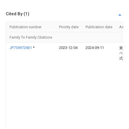
Cited By (1)
Publication number
Priority date
Publication date
Assi
Family To Family Citations
JP7549726B1
*
2023-12-04
2024-09-11
東芝
ベー
式会