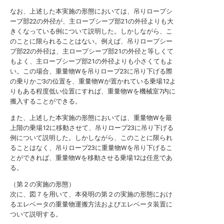
なお、上述した本実施の形態においては、吊りロープシ
ーブ部22の外径が、主ロープシーブ部21の外径よりも大
きくなっている例について説明した。しかしながら、こ
のことに限られることはない。例えば、吊りロープシー
ブ部22の外径は、主ロープシーブ部21の外径と等しくて
もよく、主ロープシーブ部21の外径よりも小さくてもよ
い。この場合、重量物Wを吊りロープ23に吊り下げる際
の乗りかご3の位置を、重量物Wが置かれている乗場12よ
りもある程度低い位置にすれば、重量物Wを機械室7内に
搬入することができる。
また、上述した本実施の形態においては、重量物Wを最
上階の乗場12に移動させて、吊りロープ23に吊り下げる
例について説明した。しかしながら、このことに限られ
ることはなく、吊りロープ23に重量物Wを吊り下げるこ
とができれば、重量物Wを移動させる乗場12は任意であ
る。
（第２の実施の形態）
次に、図７を用いて、本発明の第２の実施の形態におけ
るエレベータの重量物運搬方法およびエレベータ装置に
ついて説明する。