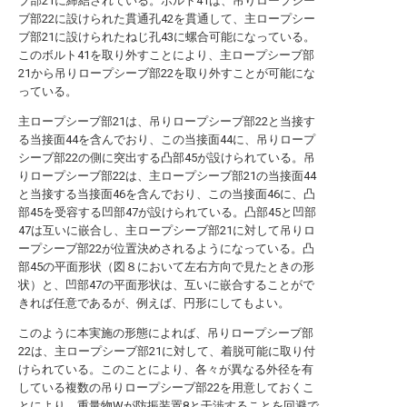
ブ部21に締結されている。ボルト41は、吊りロープシー
ブ部22に設けられた貫通孔42を貫通して、主ロープシー
ブ部21に設けられたねじ孔43に螺合可能になっている。
このボルト41を取り外すことにより、主ロープシーブ部
21から吊りロープシーブ部22を取り外すことが可能にな
っている。
主ロープシーブ部21は、吊りロープシーブ部22と当接す
る当接面44を含んでおり、この当接面44に、吊りロープ
シーブ部22の側に突出する凸部45が設けられている。吊
りロープシーブ部22は、主ロープシーブ部21の当接面44
と当接する当接面46を含んでおり、この当接面46に、凸
部45を受容する凹部47が設けられている。凸部45と凹部
47は互いに嵌合し、主ロープシーブ部21に対して吊りロ
ープシーブ部22が位置決めされるようになっている。凸
部45の平面形状（図８において左右方向で見たときの形
状）と、凹部47の平面形状は、互いに嵌合することがで
きれば任意であるが、例えば、円形にしてもよい。
このように本実施の形態によれば、吊りロープシーブ部
22は、主ロープシーブ部21に対して、着脱可能に取り付
けられている。このことにより、各々が異なる外径を有
している複数の吊りロープシーブ部22を用意しておくこ
とにより、重量物Wが防振装置8と干渉することを回避で