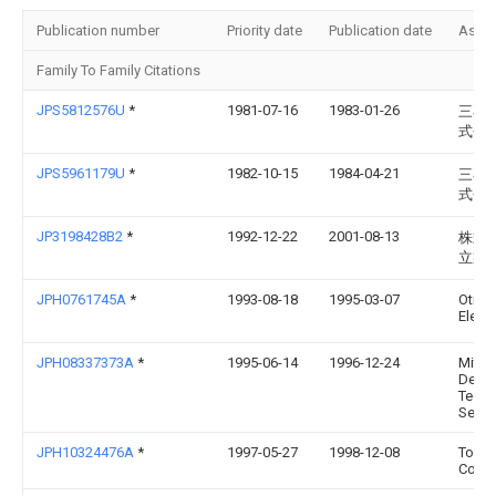
Publication number
Priority date
Publication date
Assi
Family To Family Citations
JPS5812576U
*
1981-07-16
1983-01-26
三菱
式会
JPS5961179U
*
1982-10-15
1984-04-21
三菱
式会
JP3198428B2
*
1992-12-22
2001-08-13
株式
立製
JPH0761745A
*
1993-08-18
1995-03-07
Otis
Eleva
JPH08337373A
*
1995-06-14
1996-12-24
Mitsu
Denki 
Tech
Servi
JPH10324476A
*
1997-05-27
1998-12-08
Toshi
Corp