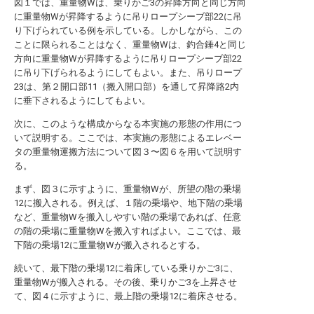
図１では、重量物Wは、乗りかご3の昇降方向と同じ方向
に重量物Wが昇降するように吊りロープシーブ部22に吊
り下げられている例を示している。しかしながら、この
ことに限られることはなく、重量物Wは、釣合錘4と同じ
方向に重量物Wが昇降するように吊りロープシーブ部22
に吊り下げられるようにしてもよい。また、吊りロープ
23は、第２開口部11（搬入開口部）を通して昇降路2内
に垂下されるようにしてもよい。
次に、このような構成からなる本実施の形態の作用につ
いて説明する。ここでは、本実施の形態によるエレベー
タの重量物運搬方法について図３〜図６を用いて説明す
る。
まず、図３に示すように、重量物Wが、所望の階の乗場
12に搬入される。例えば、１階の乗場や、地下階の乗場
など、重量物Wを搬入しやすい階の乗場であれば、任意
の階の乗場に重量物Wを搬入すればよい。ここでは、最
下階の乗場12に重量物Wが搬入されるとする。
続いて、最下階の乗場12に着床している乗りかご3に、
重量物Wが搬入される。その後、乗りかご3を上昇させ
て、図４に示すように、最上階の乗場12に着床させる。