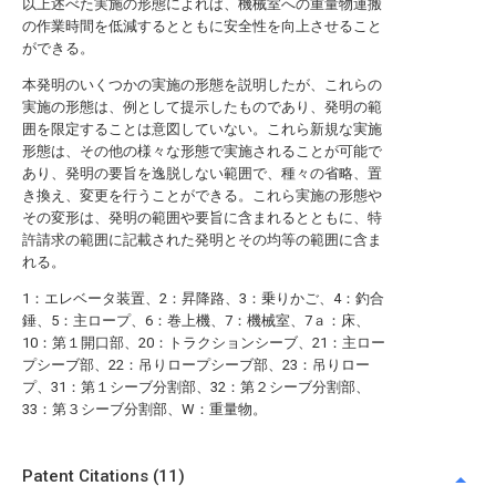
以上述べた実施の形態によれば、機械室への重量物運搬
の作業時間を低減するとともに安全性を向上させること
ができる。
本発明のいくつかの実施の形態を説明したが、これらの
実施の形態は、例として提示したものであり、発明の範
囲を限定することは意図していない。これら新規な実施
形態は、その他の様々な形態で実施されることが可能で
あり、発明の要旨を逸脱しない範囲で、種々の省略、置
き換え、変更を行うことができる。これら実施の形態や
その変形は、発明の範囲や要旨に含まれるとともに、特
許請求の範囲に記載された発明とその均等の範囲に含ま
れる。
1：エレベータ装置、2：昇降路、3：乗りかご、4：釣合
錘、5：主ロープ、6：巻上機、7：機械室、7ａ：床、
10：第１開口部、20：トラクションシーブ、21：主ロー
プシーブ部、22：吊りロープシーブ部、23：吊りロー
プ、31：第１シーブ分割部、32：第２シーブ分割部、
33：第３シーブ分割部、W：重量物。
Patent Citations (11)