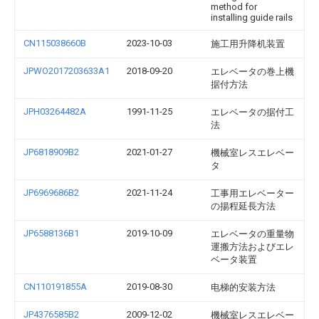
method for
installing guide rails
CN115038660B
2023-10-03
施工用升降机装置
JPWO2017203633A1
2018-09-20
エレベータの巻上機
据付方法
JPH03264482A
1991-11-25
エレベータの据付工
法
JP6818909B2
2021-01-27
機械室レスエレベー
タ
JP6969686B2
2021-11-24
工事用エレベーター
の揚程延長方法
JP6588136B1
2019-10-09
エレベータの重量物
運搬方法およびエレ
ベータ装置
CN110191855A
2019-08-30
电梯的安装方法
JP4376585B2
2009-12-02
機械室レスエレベー