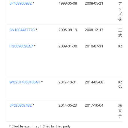
JP4089009B2
*
1998-05-08
2008-05-21
アシス
クノ
ズ ジ
株式
CN100443777C
*
2005-08-19
2008-12-17
三菱
式会
FI20090028A7
*
2009-01-30
2010-07-31
Kone 
WO2014068186A1
*
2012-10-31
2014-05-08
Kone
Corpo
JP6208624B2
*
2014-05-23
2017-10-04
株式
立ビ
テム
* Cited by examiner, † Cited by third party