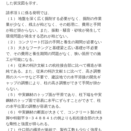
した状況図を示す。
請求項１に係る発明では、
（１） 地盤を深く広く掘削する必要がなく、掘削の作業
量が少なく、残土が殆どなく、その処理に、費用と手間
が殆ど掛からない。また、振動・騒音・砂埃が発生して
環境問題が発生する恐れが殆どない。
（２） コンクリート打設の手間と養生の期間が必要ない
（３） 大きなフーチングと基礎梁と広い基礎が不必要
で、その費用と養生期間の問題がなく、狭い箇所での施
工が可能になる。
（４） 従来の特許文献１の杭柱接合部に比べて構造が単
純である。また、従来の特許文献１に比べて、高さ調整
用のスペーサなど不要で、建設地での水平溶接の開先ギ
ャップの調整により、柱の高さ調整ができて手間が掛か
らない。
（５） 中実鋼材のトップ面が平滑であり、柱下端を中実
鋼材のトップ面で容易に水平にずらすことができて、柱
の水平位置の調整が容易である。
（６） 中実鋼材の断面が大きくて、コンクリート製の柱
脚や特願平９−３４８８４１の例よりも杭柱接合部の大き
な剛性と強度が得られる。
（７） 仕口部の構造が単純で、製作工数も少なく強度も