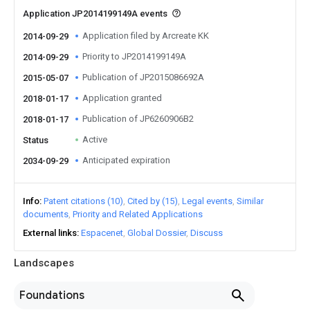
Application JP2014199149A events
Application filed by Arcreate KK
2014-09-29
Priority to JP2014199149A
2014-09-29
Publication of JP2015086692A
2015-05-07
Application granted
2018-01-17
Publication of JP6260906B2
2018-01-17
Active
Status
Anticipated expiration
2034-09-29
Info
Patent citations (10)
Cited by (15)
Legal events
Similar
documents
Priority and Related Applications
External links
Espacenet
Global Dossier
Discuss
Landscapes
Foundations