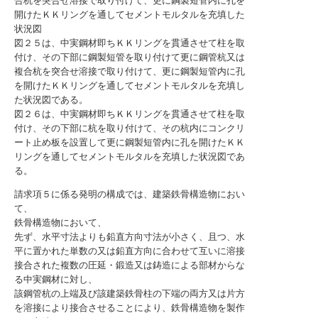
合杭を突合せ溶接で取り付けて、更に鋼製短管内に孔を
開けたＫＫリングを通してセメントモルタルを充填した
状況図
図２５は、中実鋼材即ちＫＫリングを貫通させて柱を取
付け、その下部に鋼製短管を取り付けて更に鋼管杭又は
複合杭を突合せ溶接で取り付けて、更に鋼製短管内に孔
を開けたＫＫリングを通してセメントモルタルを充填し
た状況図である。
図２６は、中実鋼材即ちＫＫリングを貫通させて柱を取
付け、その下部に杭を取り付けて、その杭内にコンクリ
ート止め板を設置して更に鋼製短管内に孔を開けたＫＫ
リングを通してセメントモルタルを充填した状況図であ
る。
請求項５に係る発明の構成では、建築鉄骨構造物におい
て、
鉄骨構造物において、
先ず、水平寸法よりも鉛直方向寸法が小さく、且つ、水
平に置かれた単数の又は鉛直方向に合わせて互いに溶接
接合された複数の圧延・鍛造又は鋳造による部材からな
る中実鋼材に対し、
該鋼管杭の上端及び該建築鉄骨柱の下端の両方又は片方
を溶接により接合させることにより、鉄骨構造物を製作