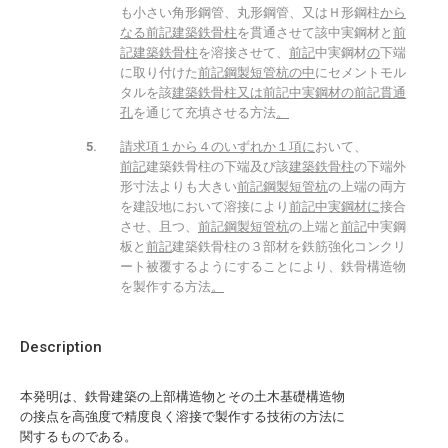
も小さい角形鋼管、丸形鋼管、又はＨ形鋼柱
から
なる前記建築鉄骨柱
を貫通させて該中実鋼材と
前
記建築鉄骨柱
を溶接させて、
前記
中実鋼材
の
下端
に取り付けた
前記鋼製短管杭の中
にセメントモル
タルを該
建築鉄骨柱又は前記中実鋼材の前記貫通
孔
を通じて充填させる方法
。
請求項１から４のいずれか１項に
おいて、
前記
建築鉄骨柱の下端及び該
建築鉄骨柱
の下端外
形寸法よりも大きい
前記鋼製短管杭
の上端の両方
を建設地において溶接により
前記中実鋼材に
接合
させ、且つ、
前記鋼製短管杭
の上端と
前記
中実鋼
板と
前記
建築鉄骨柱の３部材を鉄筋強化コンクリ
ート被覆するようにすることにより、鉄骨構造物
を製作する方法
。
Description
本発明は、鉄骨建築の上部構造物とその土木基礎構造物
の接点を高強度で精度良く溶接で製作する技術の方法に
関するものである。