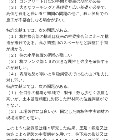
（２） コンクリート打設の手間と養生の期間が必要
（３） 大きなフーチングと基礎梁と広い基礎が必要で、
高価な費用と長い養生期間の問題の他に、狭い箇所での
施工が不都合になる場合が多い。
特許文献１では、次の問題がある。
（１） 杭柱接合部の構造は従来の柱梁接合部に比べて構
造が複雑である。高さ調整用のスペーサなど調整に手間
が掛かる。
（２） 柱の水平位置の調整が難しい
（３） 杭フランジ部１６の大きな剛性と強度を確保する
のが難しい。
（４） 表層地盤が弱いと単独鋼管杭では柱の曲げ耐力に
対し弱い。
特許文献２では、次の問題がある。
（１） 仕口部の構造が単純で、製作工数も少なく強度も
高いが、土木基礎精度に対応した部材間の位置調整がで
きない。
（２） 工場製作には良いが、固定した鋼板等中実鋼材の
現場溶接性が悪い。
このような諸課題は種々研究した結果、圧延・鍛造又は
鋳造による鋼製の中実鋼材を用いて、柱下端の形状又は