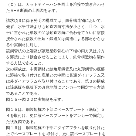
（Ｃ）は、カットティーハンチ同士を溶接で繋ぎ合わせ
たＡ−Ａ断面の上面図を示す。
請求項３に係る発明の構成では、鉄骨構造物において、
先ず、水平寸法よりも鉛直方向寸法が小さく、且つ、水
平に置かれた単数の又は鉛直方向に合わせて互いに溶接
接合された複数の圧延・鍛造又は鋳造による部材からな
る中実鋼材に対し、
該鋼管杭の上端及び該建築鉄骨柱の下端の両方又は片方
を溶接により接合させることにより、鉄骨構造物を製作
する方法であること。
次の構成は、中実鋼材と該角形鋼管又は丸形鋼管の底部
に溶接で取り付けた底版との中間に貫通ダイアフラム又
は外ダイアフラムを取り付けることであり、第３の構成
は該底版を底版下の改良地盤にアンカーで固定する方法
であることである。
図１５〜図２２に実施例を示す。
図１５は、鋼製短杭の下部にベースプレート（底版）５
４を取付け、更に該ベースプレートをアンカーで固定し
た状況図である。
図１６は、鋼製短杭の下部にダイアフラムを取り付けた
上でベースプレートを 取付け、更に該ベースプレートを