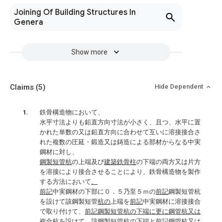
Joining Of Building Structures In
Genera
Show more
Claims
(5)
Hide Dependent
鉄骨構造物において、
水平寸法よりも鉛直方向寸法が小さく、且つ、水平に置
かれた単数の又は鉛直方向に合わせて互いに溶接接合さ
れた複数の圧延・鍛造又は鋳造による部材からなる中実
鋼材に対し、
鋼製短管杭
の上端及び
建築鉄骨柱
の下端の両方又は片方
を溶接により接合させることにより、鉄骨構造物を製作
する方法において
、
前記
中実鋼材の下部に０．５乃至５ｍの
前記
鋼製短管杭
を設けて該鋼製短管
杭の
上端を
前記
中実鋼材に溶接接合
で取り付けて、
前記鋼製短管杭の下端に更に鋼管杭又は
複合杭を設けて、
該鋼製短管
杭の
下端と
前記鋼管杭又は