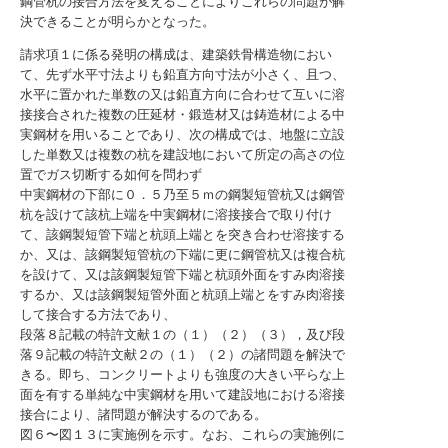
鋼管杭の接合方法を変えることによりこれらの問題が解
決できることが明らかとなった。
請求項１に係る発明の構成は、建築鉄骨構造物におい
て、先ず水平寸法よりも鉛直方向寸法が小さく、且つ、
水平に置かれた単数の又は鉛直方向に合わせて互いに溶
接接合された複数の圧延材・鍛造材又は鋳造材による中
実鋼材を用いることであり、次の構成では、地盤に立設
した単数又は複数の杭を建設地において所定の高さの位
置でガス切断する如何を問わず
中実鋼材の下部に０．５乃至５ｍの鋼製短管杭又は鋼管
杭を設けて該杭上端を中実鋼材に溶接接合で取り付け
て、該鋼製短管下端と杭頭上端とを突き合わせ溶接する
か、又は、該鋼製短管杭の下端に更に鋼管杭又は複合杭
を設けて、又は該鋼製短管下端と杭頭外面をすみ肉溶接
するか、又は該鋼製短管外面と杭頭上端とをすみ肉溶接
して接合する方法であり、
段落８記載の特許文献１の（１）（２）（３），及び段
落９記載の特許文献２の（１）（２）の諸問題を解決で
きる。即ち、コンクリートよりも強度の大きい平らな上
面を有する単純な中実鋼材を用いて建設地における溶接
接合により、諸問題が解決するのである。
図６〜図１３に実施例を示す。なお、これらの実施例に