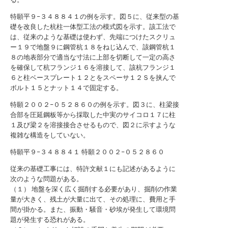
特願平９−３４８８４１の例を示す。図５に、従来型の基
礎を改良した杭柱一体型工法の模式図を示す。該工法で
は、従来のような基礎は使わず、先端につけたスクリュ
ー１９で地盤９に鋼管杭１８をねじ込んで、該鋼管杭１
８の地表部分で適当な寸法に上部を切断して一定の高さ
を確保して杭フランジ１６を溶接して、該杭フランジ１
６と柱ベースプレート１２とをスペーサ１２Ｓを挟んで
ボルト１５とナット１４で固定する。
特願２００２−０５２８６０の例を示す。図３に、柱梁接
合部を圧延鋼板等から採取した中実のサイコロ１７に柱
１及び梁２を溶接接合させるもので、図２に示すような
複雑な構造をしていない。
特願平９−３４８８４１
特願２００２−０５２８６０
従来の基礎工事には、特許文献１にも記述があるように
次のような問題がある。
（１） 地盤を深く広く掘削する必要があり、掘削の作業
量が大きく、残土が大量に出て、その処理に、費用と手
間が掛かる。また、振動・騒音・砂埃が発生して環境問
題が発生する恐れがある。