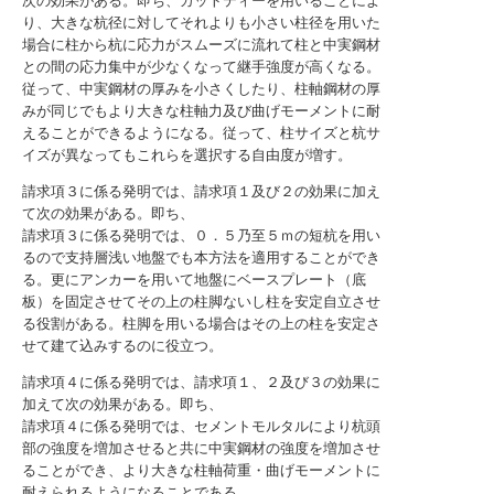
次の効果がある。即ち、カットティーを用いることによ
り、大きな杭径に対してそれよりも小さい柱径を用いた
場合に柱から杭に応力がスムーズに流れて柱と中実鋼材
との間の応力集中が少なくなって継手強度が高くなる。
従って、中実鋼材の厚みを小さくしたり、柱軸鋼材の厚
みが同じでもより大きな柱軸力及び曲げモーメントに耐
えることができるようになる。従って、柱サイズと杭サ
イズが異なってもこれらを選択する自由度が増す。
請求項３に係る発明では、請求項１及び２の効果に加え
て次の効果がある。即ち、
請求項３に係る発明では、０．５乃至５ｍの短杭を用い
るので支持層浅い地盤でも本方法を適用することができ
る。更にアンカーを用いて地盤にベースプレート（底
板）を固定させてその上の柱脚ないし柱を安定自立させ
る役割がある。柱脚を用いる場合はその上の柱を安定さ
せて建て込みするのに役立つ。
請求項４に係る発明では、請求項１、２及び３の効果に
加えて次の効果がある。即ち、
請求項４に係る発明では、セメントモルタルにより杭頭
部の強度を増加させると共に中実鋼材の強度を増加させ
ることができ、より大きな柱軸荷重・曲げモーメントに
耐えられるようになることである。