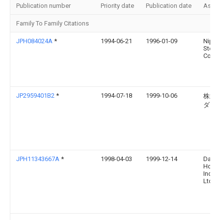
Publication number
Priority date
Publication date
Assi
Family To Family Citations
JPH084024A
*
1994-06-21
1996-01-09
Nipp
Steel
Corp
JP2959401B2
*
1994-07-18
1999-10-06
株式
ダイ
JPH11343667A
*
1998-04-03
1999-12-14
Daiw
Hous
Ind C
Ltd