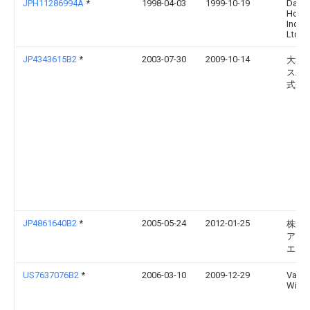
JPH11286994A
*
1998-04-03
1999-10-19
Daiw
Hous
Ind C
Ltd
JP4343615B2
*
2003-07-30
2009-10-14
大和
ス工
式会
JP4861640B2
*
2005-05-24
2012-01-25
株式
アー
エイ
US7637076B2
*
2006-03-10
2009-12-29
Vaug
Willa