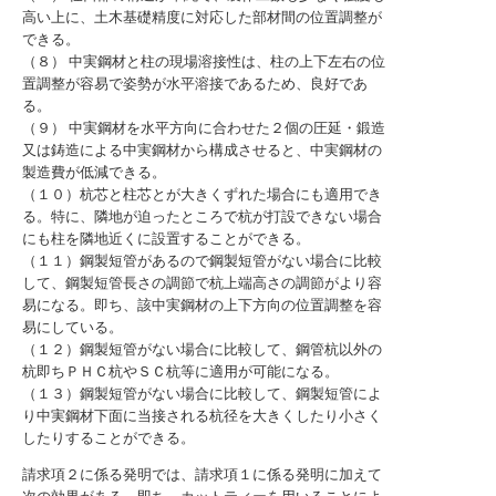
高い上に、土木基礎精度に対応した部材間の位置調整が
できる。
（８） 中実鋼材と柱の現場溶接性は、柱の上下左右の位
置調整が容易で姿勢が水平溶接であるため、良好であ
る。
（９） 中実鋼材を水平方向に合わせた２個の圧延・鍛造
又は鋳造による中実鋼材から構成させると、中実鋼材の
製造費が低減できる。
（１０）杭芯と柱芯とが大きくずれた場合にも適用でき
る。特に、隣地が迫ったところで杭が打設できない場合
にも柱を隣地近くに設置することができる。
（１１）鋼製短管があるので鋼製短管がない場合に比較
して、鋼製短管長さの調節で杭上端高さの調節がより容
易になる。即ち、該中実鋼材の上下方向の位置調整を容
易にしている。
（１２）鋼製短管がない場合に比較して、鋼管杭以外の
杭即ちＰＨＣ杭やＳＣ杭等に適用が可能になる。
（１３）鋼製短管がない場合に比較して、鋼製短管によ
り中実鋼材下面に当接される杭径を大きくしたり小さく
したりすることができる。
請求項２に係る発明では、請求項１に係る発明に加えて