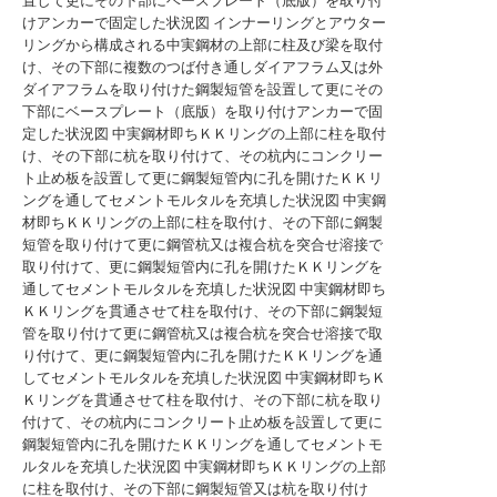
置して更にその下部にベースプレート（底版）を取り付
けアンカーで固定した状況図
インナーリングとアウター
リングから構成される中実鋼材の上部に柱及び梁を取付
け、その下部に複数のつば付き通しダイアフラム又は外
ダイアフラムを取り付けた鋼製短管を設置して更にその
下部にベースプレート（底版）を取り付けアンカーで固
定した状況図
中実鋼材即ちＫＫリングの上部に柱を取付
け、その下部に杭を取り付けて、その杭内にコンクリー
ト止め板を設置して更に鋼製短管内に孔を開けたＫＫリ
ングを通してセメントモルタルを充填した状況図
中実鋼
材即ちＫＫリングの上部に柱を取付け、その下部に鋼製
短管を取り付けて更に鋼管杭又は複合杭を突合せ溶接で
取り付けて、更に鋼製短管内に孔を開けたＫＫリングを
通してセメントモルタルを充填した状況図
中実鋼材即ち
ＫＫリングを貫通させて柱を取付け、その下部に鋼製短
管を取り付けて更に鋼管杭又は複合杭を突合せ溶接で取
り付けて、更に鋼製短管内に孔を開けたＫＫリングを通
してセメントモルタルを充填した状況図
中実鋼材即ちＫ
Ｋリングを貫通させて柱を取付け、その下部に杭を取り
付けて、その杭内にコンクリート止め板を設置して更に
鋼製短管内に孔を開けたＫＫリングを通してセメントモ
ルタルを充填した状況図
中実鋼材即ちＫＫリングの上部
に柱を取付け、その下部に鋼製短管又は杭を取り付け