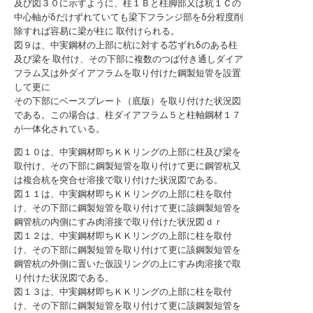
及び図３０に示すように、柱１Ｂと柱脚部又は杭１Ｃの
中心軸がδだけずれていても梁下フランジ部をδ分程度削
除すれば容易に梁が柱に 取付けられる。
図９は、中実鋼材の上部に杭に対する芯ずれδのある柱
及び梁を 取付け、その下部に複数のつば付き通しダイア
フラム又は外ダイアフラムを取り付けた鋼製短管を設置
して更に
その下部にベースプレート（底版）を取り付けた状況図
である。この場合は、柱ダイアフラム５と柱軸鋼材１７
が一体化されている。
図１０は、中実鋼材即ちＫＫリングの上部に柱及び梁を
取付け、その下部に鋼製短管を取り付けて更に鋼管杭又
は複合杭を突合せ溶接で取り付けた状況図である。
図１１は、中実鋼材即ちＫＫリングの上部に柱を取付
け、その下部に鋼製短管を取り付けて更に該鋼製短管を
鋼管杭の内側にすみ肉溶接で取り付けた状況図ｄｒ
図１２は、中実鋼材即ちＫＫリングの上部に柱を取付
け、その下部に鋼製短管を取り付けて更に該鋼製短管を
鋼管杭の外側に置いた仮設リングの上にすみ肉溶接で取
り付けた状況図である。
図１３は、中実鋼材即ちＫＫリングの上部に柱を取付
け、その下部に鋼製短管を取り付けて更に該鋼製短管を