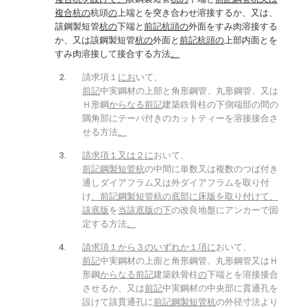
複合杭の
杭頭
の
上端とを突き合わせ溶接するか、又は、
該鋼製短管
杭の
下端と
前記杭頭の
外面をすみ肉溶接する
か、又は該鋼製短管
杭の
外面と
前記杭頭の
上部内面とを
すみ肉溶接して接合する方法
。
請求項１
にお
いて、
前記
中実鋼材の上部と角形鋼管、丸形鋼管、又は
Ｈ形鋼
からなる前記
建築鉄骨柱の下側端部の間の
隅角部にテーパ付きのカットティーを溶接接合さ
せる方法
。
請求項１又は２に
おいて、
前記鋼製短管杭
の中間に単数又は複数のつば付き
通しダイアフラム又は外ダイアフラムを取り付
け
、前記鋼製短管杭の底部に床版を取り付けて、
該底版
を
当該底版の下
の改良地盤にアンカーで固
定する方法
。
請求項１から３のいずれか１項に
おいて、
前記
中実鋼材の上面と角形鋼管、丸形鋼管又はＨ
形鋼
からなる前記
建築鉄骨柱
の
下端とを溶接接合
させるか、又は
前記
中実鋼材の中央部に貫通孔を
設けて該貫通孔に
前記鋼製短管杭
の外径寸法より