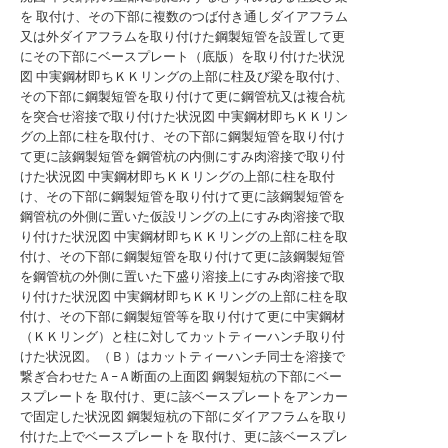
を 取付け、その下部に複数のつば付き通しダイアフラム
又は外ダイアフラムを取り付けた鋼製短管を設置して更
にその下部にベースプレート（底版）を取り付けた状況
図
中実鋼材即ちＫＫリングの上部に柱及び梁を取付け、
その下部に鋼製短管を取り付けて更に鋼管杭又は複合杭
を突合せ溶接で取り付けた状況図
中実鋼材即ちＫＫリン
グの上部に柱を取付け、その下部に鋼製短管を取り付け
て更に該鋼製短管を鋼管杭の内側にすみ肉溶接で取り付
けた状況図
中実鋼材即ちＫＫリングの上部に柱を取付
け、その下部に鋼製短管を取り付けて更に該鋼製短管を
鋼管杭の外側に置いた仮設リングの上にすみ肉溶接で取
り付けた状況図
中実鋼材即ちＫＫリングの上部に柱を取
付け、その下部に鋼製短管を取り付けて更に該鋼製短管
を鋼管杭の外側に置いた下盛り溶接上にすみ肉溶接で取
り付けた状況図
中実鋼材即ちＫＫリングの上部に柱を取
付け、その下部に鋼製短管等を取り付けて更に中実鋼材
（ＫＫリング）と柱に対してカットティーハンチ取り付
けた状況図。（Ｂ）はカットティーハンチ同士を溶接で
繋ぎ合わせたＡ−Ａ断面の上面図
鋼製短杭の下部にベー
スプレートを 取付け、更に該ベースプレートをアンカー
で固定した状況図
鋼製短杭の下部にダイアフラムを取り
付けた上でベースプレートを 取付け、更に該ベースプレ