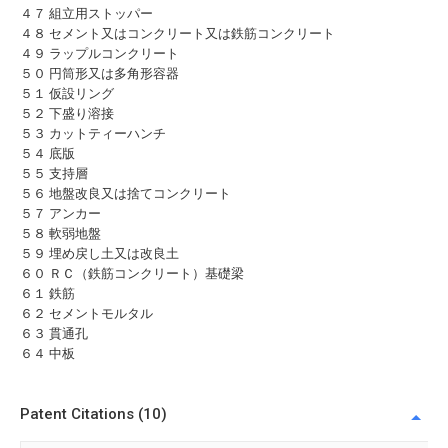
４７ 組立用ストッパー
４８ セメント又はコンクリート又は鉄筋コンクリート
４９ ラップルコンクリート
５０ 円筒形又は多角形容器
５１ 仮設リング
５２ 下盛り溶接
５３ カットティーハンチ
５４ 底版
５５ 支持層
５６ 地盤改良又は捨てコンクリート
５７ アンカー
５８ 軟弱地盤
５９ 埋め戻し土又は改良土
６０ ＲＣ（鉄筋コンクリート）基礎梁
６１ 鉄筋
６２ セメントモルタル
６３ 貫通孔
６４ 中板
Patent Citations (10)