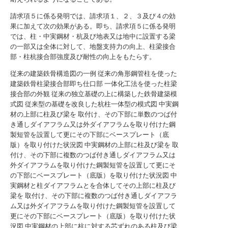
請求項５に係る発明では、請求項１、２、３及び４の効
果に加えて次の効果がある。即ち、請求項５に係る発明
では、柱・中実鋼材・杭及び地表又は地中に設置する梁
の一部又は全体に対して、地盤支持力の向上、柱梁接合
部・柱杭接合部強度及び耐性の向上をもたらす。
従来の建築鉄骨構造図の一例
従来の角形鋼管柱を使った
建築鉄骨柱梁接合部即ち仕口部
一体化工法を使った柱梁
接合部の外観
従来の独立基礎の上に構築した鉄骨建築模
式図
従来型の基礎を改良した杭柱一体型の模式図
中実鋼
材の上部に柱及び梁を 取付け、その下部に単数のつば付
き通しダイアフラム又は外ダイアフラムを取り付けた鋼
製短管を設置して更にその下部にベースプレート（底
版）を取り付けた状況図
中実鋼材の上部に柱及び梁を 取
付け、その下部に複数のつば付き通しダイアフラム又は
外ダイアフラムを取り付けた鋼製短管を設置して更にそ
の下部にベースプレート（底版）を取り付けた状況図
中
実鋼材と柱ダイアフラムとを合体してその上部に柱及び
梁を 取付け、その下部に複数のつば付き通しダイアフラ
ム又は外ダイアフラムを取り付けた鋼製短管を設置して
更にその下部にベースプレート（底版）を取り付けた状
況図
中実鋼材の上部に杭に対する芯ずれのある柱及び梁