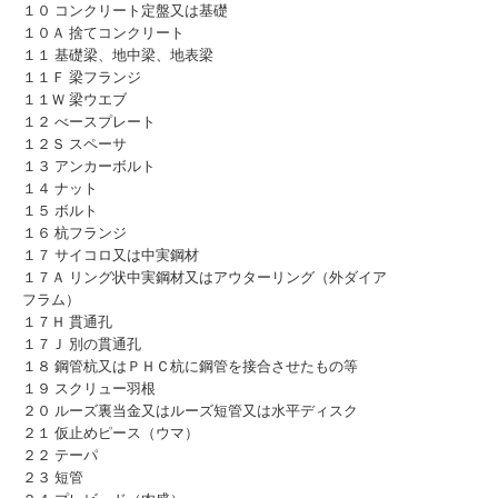
１０ コンクリート定盤又は基礎
１０Ａ 捨てコンクリート
１１ 基礎梁、地中梁、地表梁
１１Ｆ 梁フランジ
１１Ｗ 梁ウエブ
１２ べースプレート
１２Ｓ スペーサ
１３ アンカーボルト
１４ ナット
１５ ボルト
１６ 杭フランジ
１７ サイコロ又は中実鋼材
１７Ａ リング状中実鋼材又はアウターリング（外ダイア
フラム）
１７Ｈ 貫通孔
１７Ｊ 別の貫通孔
１８ 鋼管杭又はＰＨＣ杭に鋼管を接合させたもの等
１９ スクリュー羽根
２０ ルーズ裏当金又はルーズ短管又は水平ディスク
２１ 仮止めピース（ウマ）
２２ テーパ
２３ 短管