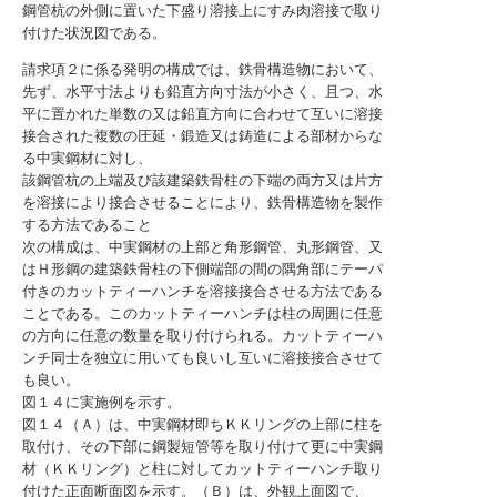
鋼管杭の外側に置いた下盛り溶接上にすみ肉溶接で取り
付けた状況図である。
請求項２に係る発明の構成では、鉄骨構造物において、
先ず、水平寸法よりも鉛直方向寸法が小さく、且つ、水
平に置かれた単数の又は鉛直方向に合わせて互いに溶接
接合された複数の圧延・鍛造又は鋳造による部材からな
る中実鋼材に対し、
該鋼管杭の上端及び該建築鉄骨柱の下端の両方又は片方
を溶接により接合させることにより、鉄骨構造物を製作
する方法であること
次の構成は、中実鋼材の上部と角形鋼管、丸形鋼管、又
はＨ形鋼の建築鉄骨柱の下側端部の間の隅角部にテーパ
付きのカットティーハンチを溶接接合させる方法である
ことである。このカットティーハンチは柱の周囲に任意
の方向に任意の数量を取り付けられる。カットティーハ
ンチ同士を独立に用いても良いし互いに溶接接合させて
も良い。
図１４に実施例を示す。
図１４（Ａ）は、中実鋼材即ちＫＫリングの上部に柱を
取付け、その下部に鋼製短管等を取り付けて更に中実鋼
材（ＫＫリング）と柱に対してカットティーハンチ取り
付けた正面断面図を示す。（Ｂ）は、外観上面図で、