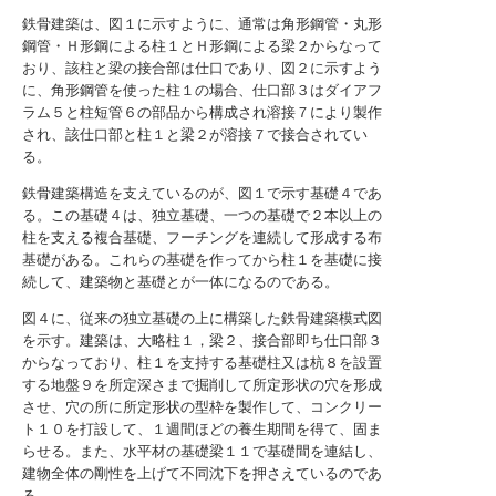
鉄骨建築は、図１に示すように、通常は角形鋼管・丸形
鋼管・Ｈ形鋼による柱１とＨ形鋼による梁２からなって
おり、該柱と梁の接合部は仕口であり、図２に示すよう
に、角形鋼管を使った柱１の場合、仕口部３はダイアフ
ラム５と柱短管６の部品から構成され溶接７により製作
され、該仕口部と柱１と梁２が溶接７で接合されてい
る。
鉄骨建築構造を支えているのが、図１で示す基礎４であ
る。この基礎４は、独立基礎、一つの基礎で２本以上の
柱を支える複合基礎、フーチングを連続して形成する布
基礎がある。これらの基礎を作ってから柱１を基礎に接
続して、建築物と基礎とが一体になるのである。
図４に、従来の独立基礎の上に構築した鉄骨建築模式図
を示す。建築は、大略柱１，梁２、接合部即ち仕口部３
からなっており、柱１を支持する基礎柱又は杭８を設置
する地盤９を所定深さまで掘削して所定形状の穴を形成
させ、穴の所に所定形状の型枠を製作して、コンクリー
ト１０を打設して、１週間ほどの養生期間を得て、固ま
らせる。また、水平材の基礎梁１１で基礎間を連結し、
建物全体の剛性を上げて不同沈下を押さえているのであ
る。