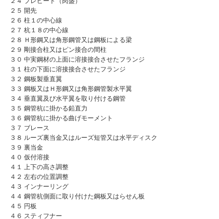
２４ プレビード（肉盛）
２５ 開先
２６ 柱１の中心線
２７ 杭１８の中心線
２８ Ｈ形鋼又は角形鋼管又は鋼板による梁
２９ 剛接合柱又はピン接合の間柱
３０ 中実鋼材の上面に溶接接合させたフランジ
３１ 柱の下面に溶接接合させたフランジ
３２ 鋼板製垂直翼
３３ 鋼板又はＨ形鋼又は角形鋼管製水平翼
３４ 垂直翼及び水平翼を取り付ける鋼管
３５ 鋼管杭に掛かる鉛直力
３６ 鋼管杭に掛かる曲げモーメント
３７ ブレース
３８ ルーズ裏当金又はルーズ短管又は水平ディスク
３９ 裏当金
４０ 仮付溶接
４１ 上下の高さ調整
４２ 左右の位置調整
４３ インナーリング
４４ 鋼管杭側面に取り付けた鋼板又はらせん板
４５ 円板
４６ スティフナー