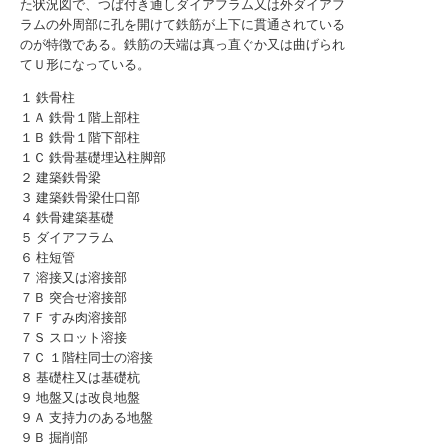
た状況図で、つば付き通しダイアフラム又は外ダイアフ
ラムの外周部に孔を開けて鉄筋が上下に貫通されている
のが特徴である。鉄筋の天端は真っ直ぐか又は曲げられ
てＵ形になっている。
１ 鉄骨柱
１Ａ 鉄骨１階上部柱
１Ｂ 鉄骨１階下部柱
１Ｃ 鉄骨基礎埋込柱脚部
２ 建築鉄骨梁
３ 建築鉄骨梁仕口部
４ 鉄骨建築基礎
５ ダイアフラム
６ 柱短管
７ 溶接又は溶接部
７Ｂ 突合せ溶接部
７Ｆ すみ肉溶接部
７Ｓ スロット溶接
７Ｃ １階柱同士の溶接
８ 基礎柱又は基礎杭
９ 地盤又は改良地盤
９Ａ 支持力のある地盤
９Ｂ 掘削部