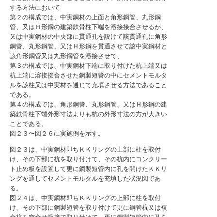
する方法において
第２の構成では、中実鋼材の上面と角形鋼管、丸形鋼
管、又はＨ形鋼の建築鉄骨柱下端を溶接接合させるか、
又は中実鋼材の中央部に貫通孔を設けて該貫通孔に角形
鋼管、丸形鋼管、又はＨ形鋼を貫通させて該中実鋼材と
該角形鋼管又は丸形鋼管を溶接させて、
第３の構成では、中実鋼材下端に取り付けた杭上端又は
杭上端に溶接接合させた鋼製短管の中にセメントモルタ
ルを該柱又は中実材を通じて充填させる方法であること
である。
第４の構成では、角形鋼管、丸形鋼管、又はＨ形鋼の建
築鉄骨柱下端外形寸法よりも杭の外形寸法の方が大きい
ことである。
図２３〜図２６に実施例を示す。
図２３は、中実鋼材即ちＫＫリングの上部に柱を取付
け、その下部に杭を取り付けて、その杭内にコンクリー
ト止め板を設置して更に鋼製短管内に孔を開けたＫＫリ
ングを通してセメントモルタルを充填した状況図であ
る。
図２４は、中実鋼材即ちＫＫリングの上部に柱を取付
け、その下部に鋼製短管を取り付けて更に鋼管杭又は複