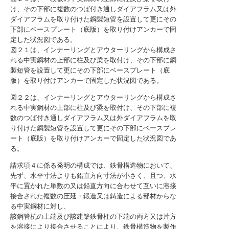
け、その下部に複数のつば付き通しダイアフラム又は外
ダイアフラムを取り付けた鋼製短管を設置して更にその
下部にベースプレート（底版）を取り付けアンカーで固
定した状況図である。
図２１は、インナーリングとアウターリングから構成さ
れる中実鋼材の上部に柱及び梁を取付け、その下部に鋼
製短管を設置して更にその下部にベースプレート（底
版）を取り付けアンカーで固定した状況図である。
図２２は、インナーリングとアウターリングから構成さ
れる中実鋼材の上部に柱及び梁を取付け、その下部に複
数のつば付き通しダイアフラム又は外ダイアフラムを取
り付けた鋼製短管を設置して更にその下部にベースプレ
ート（底版）を取り付けアンカーで固定した状況図であ
る。
請求項４に係る発明の構成では、鉄骨構造物において、
先ず、水平寸法よりも鉛直方向寸法が小さく、且つ、水
平に置かれた単数の又は鉛直方向に合わせて互いに溶接
接合された複数の圧延・鍛造又は鋳造による部材からな
る中実鋼材に対し、
該鋼管杭の上端及び該建築鉄骨柱の下端の両方又は片方
を溶接により接合させることにより、鉄骨構造物を製作