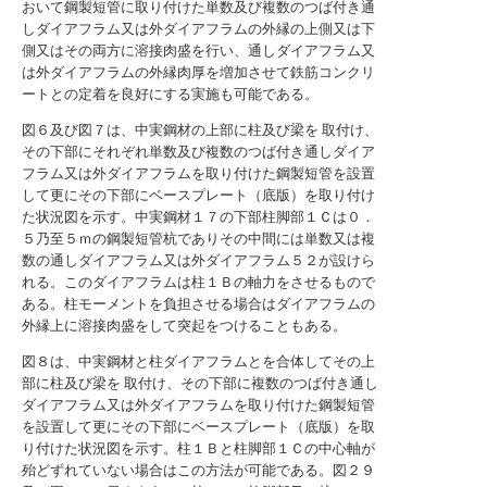
おいて鋼製短管に取り付けた単数及び複数のつば付き通
しダイアフラム又は外ダイアフラムの外縁の上側又は下
側又はその両方に溶接肉盛を行い、通しダイアフラム又
は外ダイアフラムの外縁肉厚を増加させて鉄筋コンクリ
ートとの定着を良好にする実施も可能である。
図６及び図７は、中実鋼材の上部に柱及び梁を 取付け、
その下部にそれぞれ単数及び複数のつば付き通しダイア
フラム又は外ダイアフラムを取り付けた鋼製短管を設置
して更にその下部にベースプレート（底版）を取り付け
た状況図を示す。中実鋼材１７の下部柱脚部１Ｃは０．
５乃至５ｍの鋼製短管杭でありその中間には単数又は複
数の通しダイアフラム又は外ダイアフラム５２が設けら
れる。このダイアフラムは柱１Ｂの軸力をさせるもので
ある。柱モーメントを負担させる場合はダイアフラムの
外縁上に溶接肉盛をして突起をつけることもある。
図８は、中実鋼材と柱ダイアフラムとを合体してその上
部に柱及び梁を 取付け、その下部に複数のつば付き通し
ダイアフラム又は外ダイアフラムを取り付けた鋼製短管
を設置して更にその下部にベースプレート（底版）を取
り付けた状況図を示す。柱１Ｂと柱脚部１Ｃの中心軸が
殆どずれていない場合はこの方法が可能である。図２９