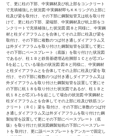
て、更に柱の下部、中実鋼材及び杭上部をコンクリート
で充填補強した状況図
中実鋼材即ちＫＫリングの上部に
柱及び梁を取付け、その下部に鋼製短管又は杭を取り付
けて、更に柱の下部、梁端部、中実鋼材及び杭上部をコ
ンクリートで充填補強した状況図
図８と同様に、中実鋼
材と柱ダイアフラムとを合体してその上部に柱及び梁を
取付け、その下部に複数のつば付き通しダイアフラム又
は外ダイアフラムを取り付けた鋼製短管を設置して更に
その下部にベースプレート（底版）を取り付けた状況図
であるが、柱１Ｂと鉄骨基礎埋込柱脚部１Ｃとが芯ズレ
δを起こしている場合の状況図
図８と同様に、中実鋼材
と柱ダイアフラムとを合体してその上部に柱及び梁を 取
付け、その下部に複数のつば付き通しダイアフラム又は
外ダイアフラムを取り付けた鋼製短管を設置して更にそ
の下部に杭１８を取り付けた状況図であるが、柱１Ｂと
杭１８とが芯ズレδを起こして場合の状況図
中実鋼材と
柱ダイアフラムとを合体してその上部に柱及び鉄筋コン
クリート（ＲＣ）梁を 取付け、その下部に単数のつば付
き通しダイアフラム又は外ダイアフラムを取り付けた鋼
製短管を設置して更にその下部にベースプレート（底
版）を取り付けた状況図鋼製短杭の下部にベースプレー
トを 取付け、更に該ベースプレートをアンカーで固定し