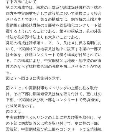
する方法において
第２の構成では、該杭の上端及び該建築鉄骨柱の下端の
両方を中実鋼材を介して建設地において溶接により接合
させることであり、第３の構成では、鋼管杭の上端と中
実鋼板と建築鉄骨柱の３部材を鉄筋強化コンクリート被
覆するようにすることである。第４の構成は、杭の外形
寸法が柱外形寸法よりも大きいことである。
発明の構成は請求項１、２、３、又は４に係る発明にお
いて、中実鋼材又は地表又は地中に設置する梁の一部又
は全体を、鉄筋コンクリートで覆う構成が付加されてい
る。この構成により、中実鋼材又は地表・地中梁の耐食
性のみならず杭柱接合部の強度を向上させることができ
る。
図２７〜図２８に実施例を示す。
図２７は、中実鋼材即ちＫＫリングの上部に柱を取付
け、その下部に鋼製短管又は杭を取り付けて、更に柱の
下部、中実鋼材及び杭上部をコンクリートで充填補強し
た状況図を示す。
図２８は、
中実鋼材即ちＫＫリングの上部に柱及び梁を取付け、そ
の下部に鋼製短管又は杭を取り付けて、更に柱の下部、
梁端部、中実鋼材及び杭上部をコンクリートで充填補強