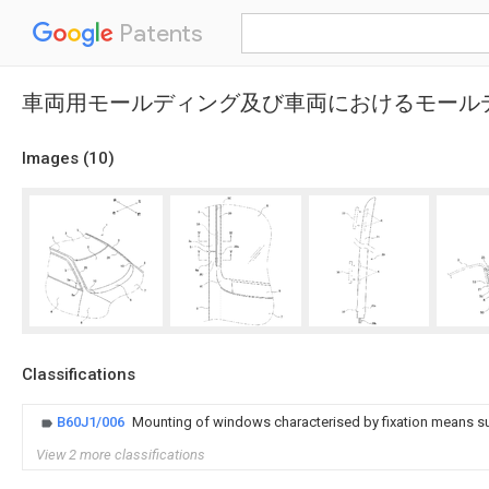
Patents
車両用モールディング及び車両におけるモール
Images (
10
)
Classifications
B60J1/006
Mounting of windows characterised by fixation means suc
View 2 more classifications