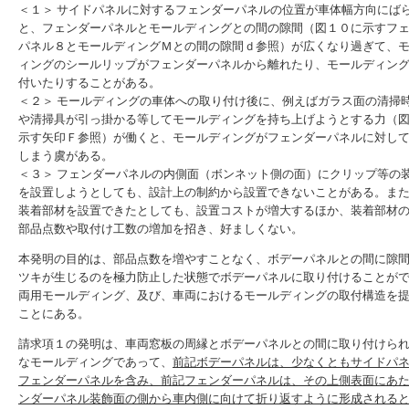
＜１＞ サイドパネルに対するフェンダーパネルの位置が車体幅方向にば
と、フェンダーパネルとモールディングとの間の隙間（図１０に示すフ
パネル８とモールディングＭとの間の隙間ｄ参照）が広くなり過ぎて、
ィングのシールリップがフェンダーパネルから離れたり、モールディン
付いたりすることがある。
＜２＞ モールディングの車体への取り付け後に、例えばガラス面の清掃
や清掃具が引っ掛かる等してモールディングを持ち上げようとする力（
示す矢印Ｆ参照）が働くと、モールディングがフェンダーパネルに対し
しまう虞がある。
＜３＞ フェンダーパネルの内側面（ボンネット側の面）にクリップ等の
を設置しようとしても、設計上の制約から設置できないことがある。ま
装着部材を設置できたとしても、設置コストが増大するほか、装着部材
部品点数や取付け工数の増加を招き、好ましくない。
本発明の目的は、部品点数を増やすことなく、ボデーパネルとの間に隙
ツキが生じるのを極力防止した状態でボデーパネルに取り付けることが
両用モールディング、及び、車両におけるモールディングの取付構造を
ことにある。
請求項１の発明は、車両窓板の周縁とボデーパネルとの間に取り付けら
なモールディングであって、
前記ボデーパネルは、少なくともサイドパ
フェンダーパネルを含み、前記フェンダーパネルは、その上側表面にあ
ンダーパネル装飾面の側から車内側に向けて折り返すように形成される