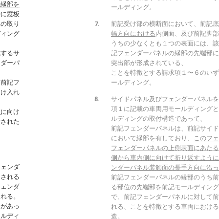
の縁部を
ールディング。
時に窓板
への取り
前記受け部の横断面において、前記底
ディング
幅方向における
内側面、及び前記脚部
うちの少なくとも１つの表面には、該
成するサ
記フェンダーパネルの縁部の先端部に
ンダーパ
突出部が形成されている、
ことを特徴とする請求項１〜６のいず
、前記フ
ールディング。
受け入れ
サイドパネル及びフェンダーパネルを
項１に記載の車両用モールディングと
側
に向け
ルディングの取付構造であって、
設された
前記フェンダーパネルは、前記サイド
において縁部を有しており、
このフェ
フェンダーパネルの上側表面にあたる
側から車内側に向けて折り返すように
フェンダ
ンダーパネル装飾面の長手方向に沿っ
）される
前記フェンダーパネルの縁部のうち前
フェンダ
る部位の先端部を前記モールディング
される。
で、前記フェンダーパネルに対して前
きがあっ
れる、ことを特徴とする車両における
ールディ
造。