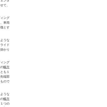
フェンダ
させて、
ディング
ち、車両
特徴とす
のような
スライド
っ掛かり
ディング
部の
幅方
くとも１
の先端部
るもので
のような
部の
幅方
も１つの