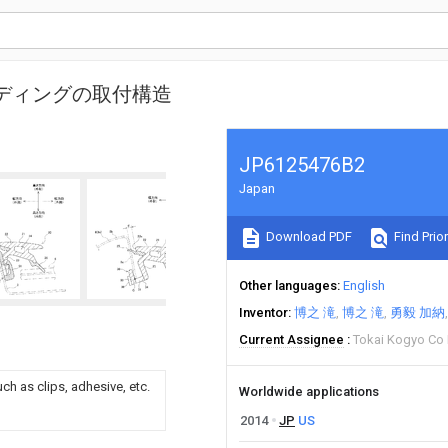
ディングの取付構造
JP6125476B2
Japan
Download PDF
Find Prior
Other languages
English
Inventor
博之 滝
博之 滝
勇毅 加納
Current Assignee
Tokai Kogyo Co 
h as clips, adhesive, etc.
Worldwide applications
2014
JP
US