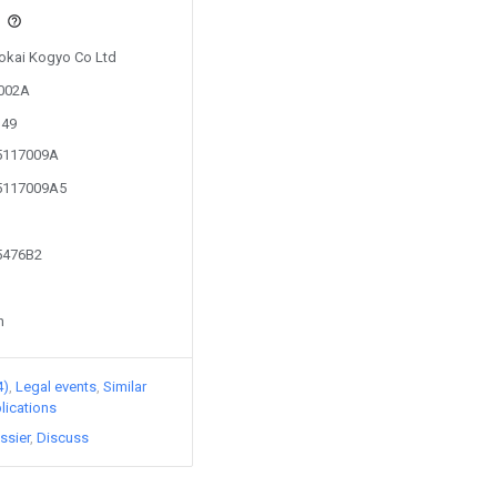
s
Tokai Kogyo Co Ltd
5002A
349
15117009A
15117009A5
25476B2
n
4)
Legal events
Similar
lications
ssier
Discuss