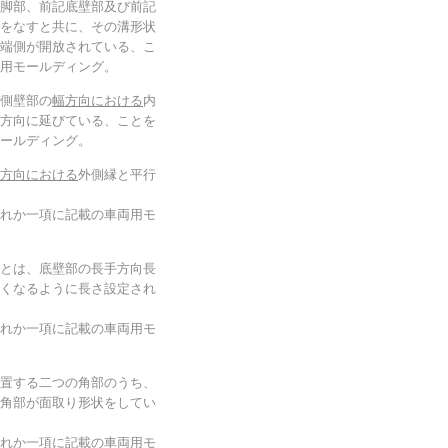
脚部、前記底壁部及び前記
をなすと共に、その溝形状
端側が開放されている、こ
用モールディング。
側壁部の
幅方向における
内
方向に延びている、ことを
ールディング。
方向における
外側縁と平行
れか一項に記載の車両用モ
とは、底壁部の長手方向長
くなるように長さ設定され
れか一項に記載の車両用モ
置する二つの角部のうち、
角部が面取り形状をしてい
れか一項に記載の車両用モ