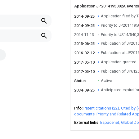
Application JP2014195002A event
Application filed by 
2014-09-25
Priority to JP201419
2014-09-25
2014-11-13
Priority to US14/540,
Publication of JP20
2015-06-25
Publication of JP20
2016-02-12
Application granted
2017-05-10
Publication of JP61
2017-05-10
Active
Status
Anticipated expiratio
2034-09-25
Info
Patent citations (22)
Cited by (
documents
Priority and Related App
External links
Espacenet
Global Do