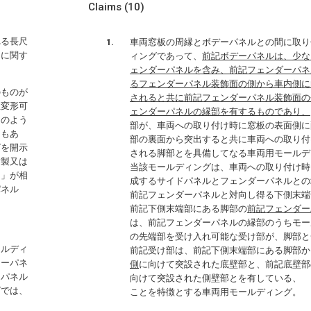
Claims
(10)
れる長尺
車両窓板の周縁とボデーパネルとの間に取り
）に関す
ィングであって、
前記ボデーパネルは、少な
ェンダーパネルを含み、前記フェンダーパネ
るフェンダーパネル装飾面の側から車内側に
のものが
されると共に前記フェンダーパネル装飾面の
性変形可
ェンダーパネルの縁部を有するものであり、
このよう
部が、車両への取り付け時に窓板の表面側に
ともあ
部の裏面から突出すると共に車両への取り付
グを開示
される脚部とを具備してなる車両用モールデ
脂製又は
当該モールディングは、車両への取り付け時
０」が相
成するサイドパネルとフェンダーパネルとの
パネル
前記フェンダーパネルと対向し得る下側末端
前記下側末端部にある脚部の
前記フェンダー
は、前記フェンダーパネルの縁部のうちモー
の先端部を受け入れ可能な受け部が、脚部と
ールディ
前記受け部は、前記下側末端部にある脚部か
ラーパネ
側
に向けて突設された底壁部と、前記底壁部
ーパネル
向けて突設された側壁部とを有している、
グでは、
ことを特徴とする車両用モールディング。