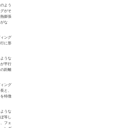
次のよう
ングがそ
な熱膨張
とがな
ディング
平行に形
のような
とが平行
との距離
。
ディング
向長と、
とを特徴
のような
ほぼ等し
は、フェ