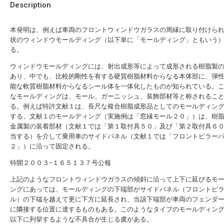
Description
本発明は、例えば車両のフロントウィンドウガラスの周縁に取り付けら
状のウィンドウモールディング（以下単に「モールディング」ともいう
る。
ウィンドウモールディングには、射出成形等によって成形される樹脂製
あり、中でも、比較的剛性を有する硬質樹脂材料からなる本体部に、弾
能な軟質樹脂材料からなるシール体を一体化したものが知られている。
なモールディングは、モール、ガーニッシュ、装飾部材等と称されるこ
る。例えば特許文献１は、長尺な複合樹脂成形品としてのモールディン
する。文献１のモールディング（実施例は「窓縁モール２０」）は、樹
金属製の装着部材（文献１では「第１取付具５０」及び「第２取付具６
当する）を介して乗用車のサイドパネル（文献１では「フロントピラー
２」）に沿って固定される。
特開２００３−１６５１３７号公報
上記のようなフロントウィンドウガラスの傾斜に沿って上下に延びるモ
ングにあっては、モールディングの下端部がサイドパネル（フロントピ
ル）の下端を越えて更に下方に延長され、当該下端部が車両のフェンダ
に隣接する位置に達するものもある。このようなタイプのモールディン
以下に列挙するような不具合が生じる虞がある。