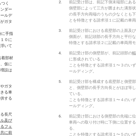
前記受け部は、前記下側末端部にある
らつく
側壁部によって三方が囲まれた溝形状
ェンダー
の長手方向両端のうちの少なくとも下
モールデ
とを特徴とする請求項１に記載の車両
グがガタ
前記受け部における底壁部の上面及び
時に手指
側面が、前記頭部の長手方向と平行な
図１０に
特徴とする請求項２に記載の車両用モ
て浮いて
前記受け部の側壁部が、前記頭部の
幅
装着部材
に形成されている、
た、仮に
ことを特徴とする請求項１〜３のいず
の増設は
ールディング。
前記受け部を構成する底壁部と側壁部
間やガタ
と、側壁部の長手方向長とがほぼ等し
できる車
ている、
提供する
ことを特徴とする請求項１〜４のいず
ールディング。
れる長尺
前記受け部における側壁部の先端に位
ネル及び
車両への取り付け時に下側に位置する
たるフェ
る、
と共に前
ことを特徴とする請求項１〜５のいず