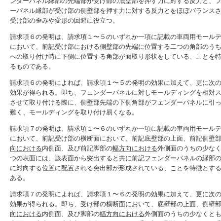
ンダーパネル縁部の先端部が受け部の底壁部を押す力に対する反力と、
ーパネル縁部が受け部の側壁部を押す力に対する反力とをほぼバランス
受け部の歪みや変形の回避に役立つ。
請求項６の発明は、請求項１〜５のいずれか一項に記載の車両用モール
において、前記受け部における側壁部の先端に位置する二つの角部のう
への取り付け時に下側に位置する角部が面取り形状をしている、ことを
るものである。
請求項６の発明によれば、請求項１〜５の発明の効果に加えて、更に次
効果が得られる。即ち、フェンダーパネルに対しモールディングを相対
させて取り付ける際に、側壁部先端の下側角部がフェンダーパネルに引
難く、モールディングを取り付け易くなる。
請求項７の発明は、請求項１〜６のいずれか一項に記載の車両用モール
において、前記受け部の横断面において、前記底壁部の上面、前記側壁
向における
内側面、及び前記脚部の
幅方向における
外側面のうちの少な
つの表面には、該表面から突出すると共に前記フェンダーパネルの縁部
に対向する位置に配置される突出部が形成されている、ことを特徴とす
ある。
請求項７の発明によれば、請求項１〜６の発明の効果に加えて、更に次
効果が得られる。即ち、受け部の横断面において、底壁部の上面、側壁
向における
内側面、及び脚部の
幅方向における
外側面のうちの少なくと