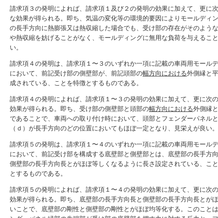
請求項３の発明によれば、請求項１及び２の発明の効果に加えて、更に
な効果が得られる。即ち、気温の変化等の環境的要因によりモールディ
の長手方向に熱膨張又は熱収縮した場合でも、受け部の存在がそのよう
や熱収縮を妨げることがなく、モールディングに無用な負荷を与えるこ
い。
請求項４の発明は、請求項１〜３のいずれか一項に記載の車両用モール
において、前記受け部の側壁部が、前記頭部の
幅方向における
外側縁と
成されている、ことを特徴とするものである。
請求項４の発明によれば、請求項１〜３の発明の効果に加えて、更に次
効果が得られる。即ち、受け部の側壁部と頭部の
幅方向における
外側縁
であることで、車両への取り付け時において、頭部とフェンダーパネル
（ｄ）が長手方向のどの位置においてもほぼ一定となり、見栄えが良い
請求項５の発明は、請求項１〜４のいずれか一項に記載の車両用モール
において、前記受け部を構成する底壁部と側壁部とは、底壁部の長手方
側壁部の長手方向長とがほぼ等しくなるように長さ設定されている、こ
とするものである。
請求項５の発明によれば、請求項１〜４の発明の効果に加えて、更に次
効果が得られる。即ち、底壁部の長手方向長と側壁部の長手方向長とが
いことで、底壁部の剛性と側壁部の剛性とがほぼ均等化する。このこと