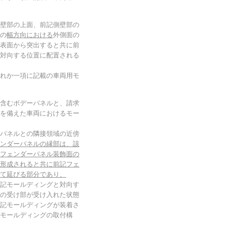
壁部の上面、前記側壁部の
の
幅方向における
外側面の
表面から突出すると共に前
対向する位置に配置される
れか一項に記載の車両用モ
含むボデーパネルと、請求
を備えた車両におけるモー
パネルとの隣接領域の近傍
ンダーパネルの縁部は、該
フェンダーパネル装飾面の
形成されると共に前記フェ
て延びる部分であり、
記モールディングと対向す
の受け部が受け入れた状態
記モールディングが装着さ
モールディングの取付構