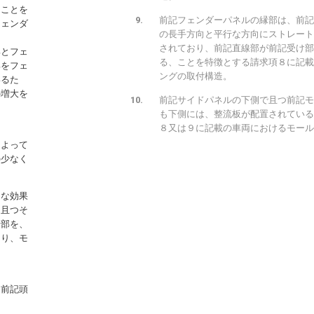
ることを
前記フェンダーパネルの縁部は、前記
フェンダ
の長手方向と平行な方向にストレート
されており、前記直線部が前記受け部
部とフェ
る、ことを特徴とする請求項８に記載
部をフェ
ングの取付構造。
いるた
の増大を
前記サイドパネルの下側で且つ前記モ
も下側には、整流板が配置されている
８又は９に記載の車両におけるモール
によって
の少なく
うな効果
し且つそ
端部を、
なり、モ
、前記頭
。