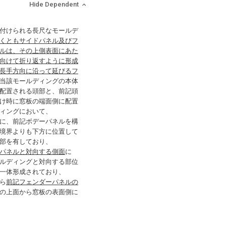
Hide Dependent
付けられる長尺なモールデ
くともサイドパネル及びフ
ルは、その上側表面にあた
向けて折り返すように形成
長手方向に沿って延びるフ
当該モールディングの本体
配置される頭部と、前記頭
け時に窓板の端面側に配置
ィングにおいて、
に、前記ボデーパネルを構
境界よりも下方に位置して
部を有しており、
パネルと対向する側面
に
ルディングと対向する部位
一体形成されており、
ら
前記フェンダーパネルの
の上面から窓板の表面側に