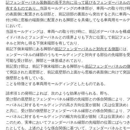
記フェンダーパネル装飾面の長手方向に沿って延びるフェンダーパネル
有するものであり、
当該モールディングの本体部が、車両への取り付け
の表面側に配置される頭部と、前記頭部の裏面から突出すると共に車両
付け時に窓板の端面側に配置される脚部とを具備してなる車両用モール
において、
当該モールディングは、車両への取り付け時に、前記ボデーパネルを構
イドパネルとフェンダーパネルとの境界よりも下方に位置して前記フェ
ネルと対向し得る下側末端部を有しており、
前記下側末端部にある脚部の
前記フェンダーパネルと対向する側面
には
ェンダーパネルの縁部のうちモールディングと対向する部位の先端部を
可能な受け部が、脚部と一体形成されており、
前記受け部は、前記下側末端部にある脚部から
前記フェンダーパネルの
て突設された底壁部と、前記底壁部の上面から窓板の表面側に向けて突
側壁部とを有している、
ことを特徴とする車両用モールディングとしたものである。
請求項１の発明によれば、次のような効果が得られる。即ち、
受け部の底壁部とフェンダーパネル縁部の先端部との係合関係により、
ーパネルに対するモールディングの高さ方向位置が規制（又は位置決め
と共に、受け部の側壁部とフェンダーパネル縁部との係合関係により、
ーパネルに対するモールディングの幅方向位置が規制（又は位置決め）
このため、実車においてフェンダーパネル縁部の先端部の位置にばらつ
たとしても、上述のような係合関係に基づいて、フェンダーパネルとモ