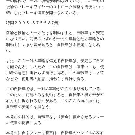
ーの操作で、一対の後輪が制動されている。この一対の
後輪のブレーキワイヤーのストローク調整を簡便且つ正
確にしたブレーキ装置が開示されている。
特開２００５−６７５５８公報
前輪と後輪との一方だけを制動すると、自転車は不安定
になり易い。前後のいずれか一方の車輪と他方車輪との
制動力に大きな差があると、自転車は不安定になり易
い。
また、左右一対の車輪を備える自転車は、安定して自立
可能である。このため、この自転車は、停車中にも、使
用者の意志に拘わらず走行し得る。この自転車は、坂道
などで、使用者の意志に拘わらず走行し得る。
この自転車では、一対の車輪が左右の張り出している。
このため、前輪のみを制動すると、自転車の後方部が左
右方向に振られる恐れがある。この左右方向の振れは、
自転車の安定性を損なう。
本発明の目的は、自転車をより安全に停止させるブレー
キ装置の提供にある。
本発明に係るブレーキ装置は、自転車のハンドルの左右