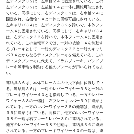
左ディスク３２は、左車軸２４に固定されている。この
左ディスク３２は、左後輪１４と一体に回転可能にされ
ている。同様にして、右ディスク３２は、右車軸２４に
固定され、右後輪１４と一体に回転可能にされている。
左キャリパ３４は、左ディスク３２を跨いで、本体フレ
ーム４に固定されている。同様にして、右キャリパ３４
は、右ディスク３２を跨いで、本体フレーム４に固定さ
れている。この自転車２では、一対の後輪１４を制動す
るブレーキとして、一対のディスク３２と一対のキャリ
パ３４とからなるディスクブレーキを備えている。この
ディスクブレーキに代えて、ドラムブレーキ、バンドブ
レーキ等車輪を制動する他のブレーキが用いられてもよ
い。
連結具３６は、本体フレーム４の中央下面に位置してい
る。連結具３６は、一対のレバーワイヤー３８と一対の
ブレーキワイヤー４０とを接続している。一方のレバー
ワイヤー３８の一端は、左ブレーキレバー３０に連結さ
れている。一方のレバーワイヤー３８の他端は、連結具
３６に連結されている。同様に、他方のレバーワイヤー
３８の一端は右ブレーキレバー３０に連結されている。
他方のレバーワイヤー３８の他端は、連結具３６に連結
されている。一方のブレーキワイヤー４０の一端は、連