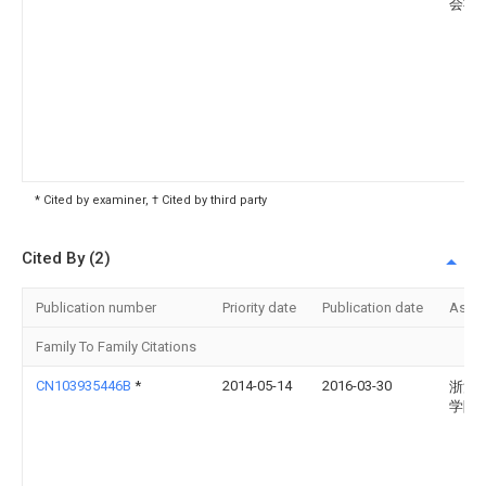
会社
* Cited by examiner, † Cited by third party
Cited By (2)
Publication number
Priority date
Publication date
Assi
Family To Family Citations
CN103935446B
*
2014-05-14
2016-03-30
浙江
学院