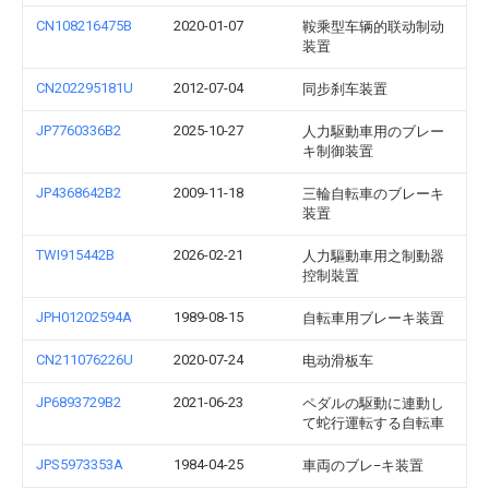
CN108216475B
2020-01-07
鞍乘型车辆的联动制动
装置
CN202295181U
2012-07-04
同步刹车装置
JP7760336B2
2025-10-27
人力駆動車用のブレー
キ制御装置
JP4368642B2
2009-11-18
三輪自転車のブレーキ
装置
TWI915442B
2026-02-21
人力驅動車用之制動器
控制裝置
JPH01202594A
1989-08-15
自転車用ブレーキ装置
CN211076226U
2020-07-24
电动滑板车
JP6893729B2
2021-06-23
ペダルの駆動に連動し
て蛇行運転する自転車
JPS5973353A
1984-04-25
車両のブレ−キ装置