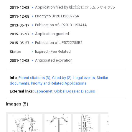
Application filed by 株式会社カワムラサイクル
2011-12-08
Priority to JP2011268775A
2011-12-08
Publication of JP2013119341A
2013-06-17
Application granted
2015-05-27
Publication of JP5722755B2
2015-05-27
Expired - Fee Related
Status
Anticipated expiration
2031-12-08
Info
Patent citations (3)
Cited by (2)
Legal events
Similar
documents
Priority and Related Applications
External links
Espacenet
Global Dossier
Discuss
Images (
5
)