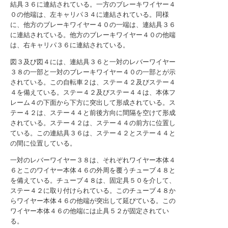
結具３６に連結されている。一方のブレーキワイヤー４
０の他端は、左キャリパ３４に連結されている。同様
に、他方のブレーキワイヤー４０の一端は、連結具３６
に連結されている。他方のブレーキワイヤー４０の他端
は、右キャリパ３６に連結されている。
図３及び図４には、連結具３６と一対のレバーワイヤー
３８の一部と一対のブレーキワイヤー４０の一部とが示
されている。この自転車２は、ステー４２及びステー４
４を備えている。ステー４２及びステー４４は、本体フ
レーム４の下面から下方に突出して形成されている。ス
テー４２は、ステー４４と前後方向に間隔を空けて形成
されている。ステー４２は、ステー４４の前方に位置し
ている。この連結具３６は、ステー４２とステー４４と
の間に位置している。
一対のレバーワイヤー３８は、それぞれワイヤー本体４
６とこのワイヤー本体４６の外周を覆うチューブ４８と
を備えている。チューブ４８は、固定具５０を介して、
ステー４２に取り付けられている。このチューブ４８か
らワイヤー本体４６の他端が突出して延びている。この
ワイヤー本体４６の他端には止具５２が固定されてい
る。