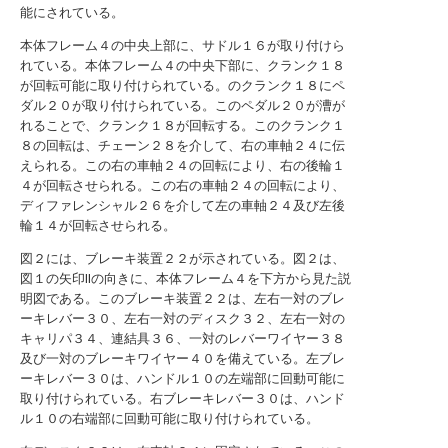
能にされている。
本体フレーム４の中央上部に、サドル１６が取り付けら
れている。本体フレーム４の中央下部に、クランク１８
が回転可能に取り付けられている。のクランク１８にペ
ダル２０が取り付けられている。このペダル２０が漕が
れることで、クランク１８が回転する。このクランク１
８の回転は、チェーン２８を介して、右の車軸２４に伝
えられる。この右の車軸２４の回転により、右の後輪１
４が回転させられる。この右の車軸２４の回転により、
ディファレンシャル２６を介して左の車軸２４及び左後
輪１４が回転させられる。
図２には、ブレーキ装置２２が示されている。図２は、
図１の矢印IIの向きに、本体フレーム４を下方から見た説
明図である。このブレーキ装置２２は、左右一対のブレ
ーキレバー３０、左右一対のディスク３２、左右一対の
キャリパ３４、連結具３６、一対のレバーワイヤー３８
及び一対のブレーキワイヤー４０を備えている。左ブレ
ーキレバー３０は、ハンドル１０の左端部に回動可能に
取り付けられている。右ブレーキレバー３０は、ハンド
ル１０の右端部に回動可能に取り付けられている。