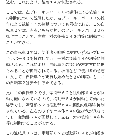
込む。これにより、後輪１４が制動される。
ここでは、左ブレーキレバー３０の操作による後輪１４
の制動について説明したが、右ブレーキレバー３０の操
作による後輪１４の制動についても同様である。この自
転車２では、左右どちらか片方のブレーキレバー３０を
操作することで、左右一対の後輪１４を均等に制動する
ことができる。
この自転車２では、使用者が咄嗟に左右いずれかブレー
キレバー３０を操作しても、一対の後輪１４が均等に制
動される。これにより、自転車２の後部が左右方向に振
られることが抑制されている。坂道などで使用者の意志
に反して、自転車２が走行し始めたときの咄嗟にも、こ
の自転車２は安全に停止できる。
更にこの自転車２では、牽引部６２と従動部６４とが回
動可能にされているので、従動部６４が回動して傾いた
姿勢でも、牽引部６２は従動部６４の回動の影響を抑制
されている。左右のワイヤー本体５４の遊び代が異なっ
ても、従動部６４が回動して、左右一対の後輪１４を均
等に制動することができる。
この連結具３６は、牽引部６２と従動部６４とが軸着さ