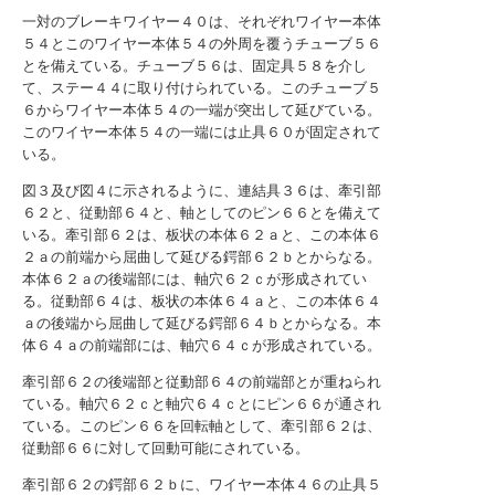
一対のブレーキワイヤー４０は、それぞれワイヤー本体
５４とこのワイヤー本体５４の外周を覆うチューブ５６
とを備えている。チューブ５６は、固定具５８を介し
て、ステー４４に取り付けられている。このチューブ５
６からワイヤー本体５４の一端が突出して延びている。
このワイヤー本体５４の一端には止具６０が固定されて
いる。
図３及び図４に示されるように、連結具３６は、牽引部
６２と、従動部６４と、軸としてのピン６６とを備えて
いる。牽引部６２は、板状の本体６２ａと、この本体６
２ａの前端から屈曲して延びる鍔部６２ｂとからなる。
本体６２ａの後端部には、軸穴６２ｃが形成されてい
る。従動部６４は、板状の本体６４ａと、この本体６４
ａの後端から屈曲して延びる鍔部６４ｂとからなる。本
体６４ａの前端部には、軸穴６４ｃが形成されている。
牽引部６２の後端部と従動部６４の前端部とが重ねられ
ている。軸穴６２ｃと軸穴６４ｃとにピン６６が通され
ている。このピン６６を回転軸として、牽引部６２は、
従動部６６に対して回動可能にされている。
牽引部６２の鍔部６２ｂに、ワイヤー本体４６の止具５