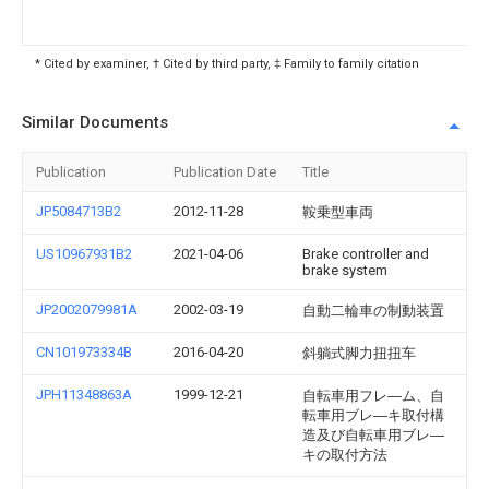
* Cited by examiner, † Cited by third party, ‡ Family to family citation
Similar Documents
Publication
Publication Date
Title
JP5084713B2
2012-11-28
鞍乗型車両
US10967931B2
2021-04-06
Brake controller and
brake system
JP2002079981A
2002-03-19
自動二輪車の制動装置
CN101973334B
2016-04-20
斜躺式脚力扭扭车
JPH11348863A
1999-12-21
自転車用フレ―ム、自
転車用ブレ―キ取付構
造及び自転車用ブレ―
キの取付方法