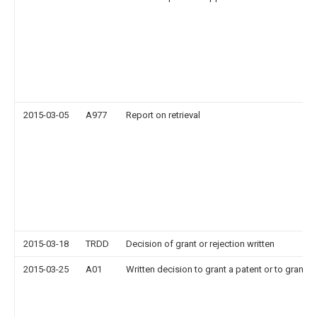
2015-03-05
A977
Report on retrieval
2015-03-18
TRDD
Decision of grant or rejection written
2015-03-25
A01
Written decision to grant a patent or to grant a 