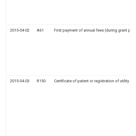
2015-04-02
A61
First payment of annual fees (during grant pro
2015-04-03
R150
Certificate of patent or registration of utility m