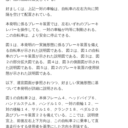
好ましくは、上記一対の車輪は、自転車の左右方向に間
隔を空けて配置されている。
本発明に係るブレーキ装置では、左右いずれのブレーキ
レバーを操作しても、一対の車輪が均等に制動される。
この自転車は、より安全に停止できる。
図１は、本発明の一実施形態に係るブレーキ装置を備え
る自転車が示された説明図である。
図２は、図１の自転
車のブレーキ装置が示された説明図である。
図３は、図
２の部分拡大図である。
図４は、図３の側面図が示され
た説明図である。
図５は、図２のブレーキ装置の使用状
態が示された説明図である。
以下、適宜図面が参照されつつ、好ましい実施形態に基
づいて本発明が詳細に説明される。
図１の自転車２は、本体フレーム４、ヘッドパイプ６、
ハンドルステム８、ハンドル１０、一対の前輪１２、一
対の後輪１４、サドル１６、クランク１８、ペダル２０
及びブレーキ装置２２を備えている。ここでは、説明便
宜上、前後左右上下方向は、この自転車２に乗車して直
進走行をする使用者を基準にした方向を意味する。