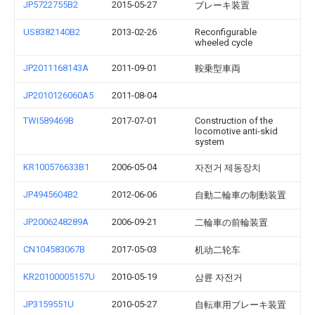
JP5722755B2
2015-05-27
ブレーキ装置
US8382140B2
2013-02-26
Reconfigurable
wheeled cycle
JP2011168143A
2011-09-01
鞍乗型車両
JP2010126060A5
2011-08-04
TWI589469B
2017-07-01
Construction of the
locomotive anti-skid
system
KR100576633B1
2006-05-04
자전거 제동장치
JP4945604B2
2012-06-06
自動二輪車の制動装置
JP2006248289A
2006-09-21
二輪車の前輪装置
CN104583067B
2017-05-03
机动二轮车
KR20100005157U
2010-05-19
삼륜 자전거
JP3159551U
2010-05-27
自転車用ブレーキ装置