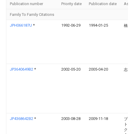
Publication number
Priority date
Publication date
Assi
Family To Family Citations
JPH066187U
*
1992-06-29
1994-01-25
橋本 
JP3640649B2
*
2002-05-20
2005-04-20
志 成
JP4368642B2
*
2003-08-28
2009-11-18
ブリ
トン
クル