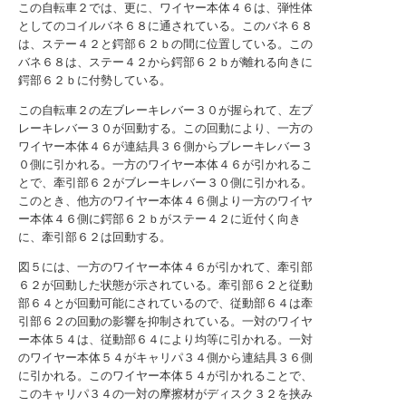
この自転車２では、更に、ワイヤー本体４６は、弾性体
としてのコイルバネ６８に通されている。このバネ６８
は、ステー４２と鍔部６２ｂの間に位置している。この
バネ６８は、ステー４２から鍔部６２ｂが離れる向きに
鍔部６２ｂに付勢している。
この自転車２の左ブレーキレバー３０が握られて、左ブ
レーキレバー３０が回動する。この回動により、一方の
ワイヤー本体４６が連結具３６側からブレーキレバー３
０側に引かれる。一方のワイヤー本体４６が引かれるこ
とで、牽引部６２がブレーキレバー３０側に引かれる。
このとき、他方のワイヤー本体４６側より一方のワイヤ
ー本体４６側に鍔部６２ｂがステー４２に近付く向き
に、牽引部６２は回動する。
図５には、一方のワイヤー本体４６が引かれて、牽引部
６２が回動した状態が示されている。牽引部６２と従動
部６４とが回動可能にされているので、従動部６４は牽
引部６２の回動の影響を抑制されている。一対のワイヤ
ー本体５４は、従動部６４により均等に引かれる。一対
のワイヤー本体５４がキャリパ３４側から連結具３６側
に引かれる。このワイヤー本体５４が引かれることで、
このキャリパ３４の一対の摩擦材がディスク３２を挟み