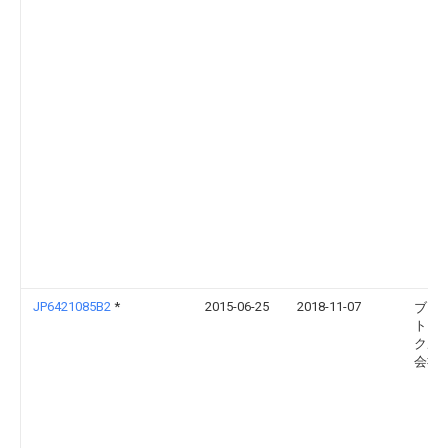
JP6421085B2
*
2015-06-25
2018-11-07
ブリ
トン
クル
会社