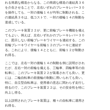
れる簡易な構造からなる。この簡易な構造の連結具３６
を介在させることで、左右いずれのブレーキレバー３０
を操作しても、一対の後輪１４が均等に制動される。こ
の連結具３６は、低コストで、一対の後輪１４の制動を
達成している。
このブレーキ装置２２が、更に前輪ブレーキ機能を備え
てもよい。例えば、左右いずれかのブレーキレバー３０
に、図示しない前輪ブレーキワイヤーを連結する。この
前輪ブレーキワイヤーを前輪１２のブレーキに連結す
る。これにより、後輪１４とともに、前輪１２が制動さ
れ得る。
ここでは、左右一対の後輪１４の制動を例に説明がされ
たが、左右一対の前輪を備える、三輪車、四輪車等の自
転車に、このブレーキ装置２２が装着されても良い。更
には、二輪自転車の前後輪の制動に用いられても良い。
特に、自立型自転車は、使用者の意志に関わらず走行し
得るので、このブレーキ装置２２は、その安全性を特に
向上し得る。
以上説明されたブレーキ装置は、種々の自転車に適用さ
れ得る。