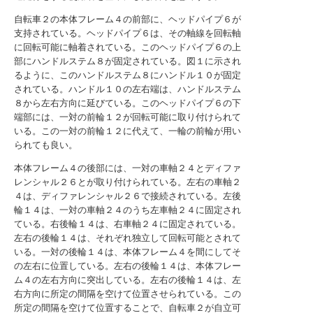
自転車２の本体フレーム４の前部に、ヘッドパイプ６が
支持されている。ヘッドパイプ６は、その軸線を回転軸
に回転可能に軸着されている。このヘッドパイプ６の上
部にハンドルステム８が固定されている。図１に示され
るように、このハンドルステム８にハンドル１０が固定
されている。ハンドル１０の左右端は、ハンドルステム
８から左右方向に延びている。このヘッドパイプ６の下
端部には、一対の前輪１２が回転可能に取り付けられて
いる。この一対の前輪１２に代えて、一輪の前輪が用い
られても良い。
本体フレーム４の後部には、一対の車軸２４とディファ
レンシャル２６とが取り付けられている。左右の車軸２
４は、ディファレンシャル２６で接続されている。左後
輪１４は、一対の車軸２４のうち左車軸２４に固定され
ている。右後輪１４は、右車軸２４に固定されている。
左右の後輪１４は、それぞれ独立して回転可能とされて
いる。一対の後輪１４は、本体フレーム４を間にしてそ
の左右に位置している。左右の後輪１４は、本体フレー
ム４の左右方向に突出している。左右の後輪１４は、左
右方向に所定の間隔を空けて位置させられている。この
所定の間隔を空けて位置することで、自転車２が自立可