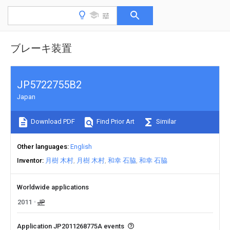
ブレーキ装置
JP5722755B2
Japan
Download PDF
Find Prior Art
Similar
Other languages
English
Inventor
月樹 木村
月樹 木村
和幸 石脇
和幸 石脇
Worldwide applications
2011
JP
Application JP2011268775A events