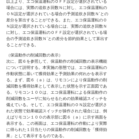
以上より、エコ保温運転のＯＦＦ設定が選択されている
場合には、実際の追炊き回数Ｎに対し、エコ保温運転の
ＯＮ設定が選択されている場合の予測追炊き回数Ｎ´との
差分を算出することができる。また、エコ保温運転のＯ
Ｎ設定が選択されている場合には、実際の追炊き回数Ｎ
に対し、エコ保温運転のＯＦＦ設定が選択されている場
合の予測追炊き回数Ｎ´との差分を節約効果として算出す
ることができる。
（保温動作の削減回数の表示）
次に、図６を参照して、保温動作の削減回数の表示機能
について説明する。本実施の形態では、エコ保温運転の
作動状態に基いて獲得効果と予測効果の何れかを表示す
る。まず、図６（ａ）は、リモコンにより保温動作の削
減回数を獲得効果として表示した状態を示す正面図であ
る。リモコン１００は、エコ保温運転による保温動作の
削減回数をユーザに知らせるための効果確認スイッチを
備えている。そして、エコ保温運転のＯＮ設定が選択さ
れた状態で効果確認スイッチが操作された場合には、例
えばリモコン１００の表示部に図６（ａ）に示す画面を
表示する。この画面は、エコ保温運転の作動により実際
に得られた１日当たりの保温動作の削減回数を「獲得効
果」として表示するものである。