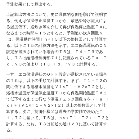
予測効果として算出する。
上記算出方法について、更に具体的な例を挙げて説明す
る。例えば保温停止温度Ｔｕから、放熱や冷水流入によ
る温度低下、追炊き等を介して再び保温停止温度Ｔｕに
なるまでの時間をＴ５とすると、予測追い炊き回数Ｎ
´は、保温動作時間Ｔｈ÷Ｔ５以下の整数回として計算す
る。以下にＴ５の計算方法を示す。エコ保温運転のＯＮ
設定が選択されている場合のＴ５は、Ｔ４＋Ｔ３であ
り、Ｔ３は給湯機制御部７１に記憶されているＴｕ，Ｔ
ｄ，Ｖ３の値より（Ｔｕ−Ｔｄ）÷Ｖ３で計算する。
一方、エコ保温運転のＯＦＦ設定が選択されている場合
のＴ５は、以下の手順で計算する。まず、Ｔ１＋Ｔ２の
間に低下する浴槽水温度をＶ１×Ｔ１＋Ｖ２×Ｔ２とし、
浴槽水温度が保温停止温度Ｔｕから保温開始温度Ｔｄま
で低下するまでに行なう湯温チェック回数ｎを（Ｔｕ−Ｔ
ｄ）÷（Ｖ１×Ｔ１＋Ｖ２×Ｔ２）以上の整数回として計
算する。次に、制御仕様又は過去の学習値で決めたＴ
１，Ｔ２に基いて、Ｔ５は、ｎ×（Ｔ１＋Ｔ２）＋Ｔ３と
計算する。なお、Ｔ３は前述の通りＶ３に基いて計算す
る。