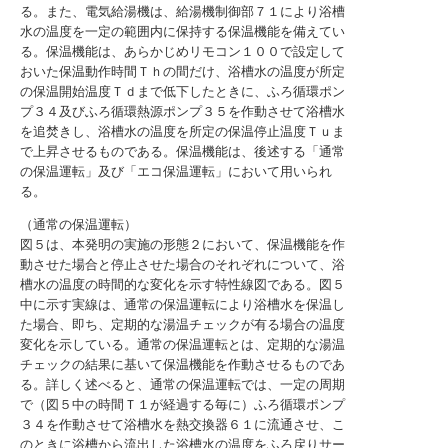
る。また、電気給湯機は、給湯機制御部７１により浴槽
水の温度を一定の範囲内に保持する保温機能を備えてい
る。保温機能は、あらかじめリモコン１００で設定して
おいた保温動作時間Ｔｈの間だけ、浴槽水の温度が所定
の保温開始温度Ｔｄまで低下したときに、ふろ循環ポン
プ３４及びふろ循環熱源ポンプ３５を作動させて浴槽水
を追焚きし、浴槽水の温度を所定の保温停止温度Ｔｕま
で上昇させるものである。保温機能は、後述する「通常
の保温運転」及び「エコ保温運転」において用いられ
る。
（通常の保温運転）
図５は、本発明の実施の形態２において、保温機能を作
動させた場合と停止させた場合のそれぞれについて、浴
槽水の温度の時間的な変化を示す特性線図である。図５
中に示す実線は、通常の保温運転により浴槽水を保温し
た場合、即ち、定期的な湯温チェックが有る場合の温度
変化を示している。通常の保温運転とは、定期的な湯温
チェックの結果に基いて保温機能を作動させるものであ
る。詳しく述べると、通常の保温運転では、一定の周期
で（図５中の時間Ｔ１が経過する毎に）ふろ循環ポンプ
３４を作動させて浴槽水を熱交換器６１に流通させ、こ
のときに浴槽から流出した浴槽水の温度をふろ戻りサー