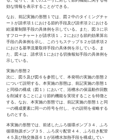
る。従って、全てのユーザに対して節約機能に関する有
効な情報を表示することができる。
なお、前記実施の形態１では、図２中のタイミングチャ
ートが請求項１における節約手段及び請求項２における
給湯量制限手段の具体例を示している。また、図３に示
すフローチャートが請求項１，２における節約効果算出
手段の具体例を示し、このうちステップＳ２が請求項２
における基準流量取得手段の具体例を示している。ま
た、図４は、請求項１における切換報知手段の具体例を
示している。
実施の形態２
次に、図５及び図６を参照して、本発明の実施の形態２
について説明する。本実施の形態は、前記実施の形態１
と同様の構成（図１）において、浴槽水の保温動作回数
を削減することにより節約機能を実現することを特徴と
する。なお、本実施の形態では、前記実施の形態１と同
一の構成要素に同一の符号を付し、その説明を省略する
ものとする。
本実施の形態では、前述したふろ循環ポンプ３４、ふろ
循環熱源ポンプ３５、ふろ戻り配管４４、ふろ往き配管
４５及び熱交換器６１が浴槽水加熱手段を構成してい