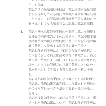
と、を備え、
前記第２の保温運転手段は、前記浴槽水温度調整
手段が停止してから前記保温開始要求時間が経過
したときに、前記浴槽水温度調整手段を作動させ
る構成としてなる請求項
２
に記載の電気給湯機。
前記浴槽水温度調整手段の作動時に電力を消費す
る部品の消費電力が予め記憶され、前記浴槽水温
度調整手段の積算作動時間に基いて前記部品の積
算消費電力を算出する消費電力算出手段と、
前記動作選択手段により前記ＯＮ設定が選択され
た場合における前記部品の積算消費電力と、前記
動作選択手段により前記ＯＦＦ設定が選択された
場合における前記部品の積算消費電力との差分を
節約効果として算出する電力節約効果算出手段
と、
前記節約効果算出手段により算出した節約効果と
前記電力節約効果算出手段により算出した節約効
果のうち何れか一方を選択する表示選択手段と、
を備え、
前記切換報知手段は、前記表示選択手段により選
択された節約効果について、前記動作選択手段に