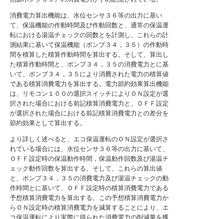
消費電力算出機能は、水位センサ３６等の出力に基い
て、保温機能の作動時間及び作動回数と、通常の保温運
転における湯温チェックの回数とを計測し、これらの計
測結果に基いて保温機能（ポンプ３４，３５）の作動時
間を積算した積算作動時間を算出する。そして、算出し
た積算作動時間と、ポンプ３４，３５の消費電力とに基
いて、ポンプ３４，３５により消費された電力の積算値
である積算消費電力を算出する。電力節約効果算出機能
は、リモコン１００の選択スイッチによりＯＮ設定が選
択された場合における前記積算消費電力と、ＯＦＦ設定
が選択された場合における前記積算消費電力との差分を
節約効果として算出する。
より詳しく述べると、エコ保温運転のＯＮ設定が選択さ
れている場合には、水位センサ３６等の出力に基いて、
ＯＦＦ設定時の保温動作時間，保温動作回数及び湯温チ
ェック動作回数を算出する。そして、これらの算出値
と、ポンプ３４，３５の消費電力及び湯温チェックの動
作時間とに基いて、ＯＦＦ設定時の積算消費電力である
予想積算消費電力を算出する。この予想積算消費電力か
らＯＮ設定時の積算消費電力を減算することにより、エ
コ保温運転により実際に得られた消費電力の削減量を獲