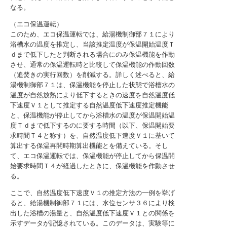
なる。
（エコ保温運転）
このため、エコ保温運転では、給湯機制御部７１により
浴槽水の温度を推定し、当該推定温度が保温開始温度Ｔ
ｄまで低下したと判断される場合にのみ保温機能を作動
させ、通常の保温運転時と比較して保温機能の作動回数
（追焚きの実行回数）を削減する。詳しく述べると、給
湯機制御部７１は、保温機能を停止した状態で浴槽水の
温度が自然放熱により低下するときの速度を自然温度低
下速度Ｖ１として推定する自然温度低下速度推定機能
と、保温機能が停止してから浴槽水の温度が保温開始温
度Ｔｄまで低下するのに要する時間（以下、保温開始要
求時間Ｔ４と称す）を、自然温度低下速度Ｖ１に基いて
算出する保温再開時期算出機能とを備えている。そし
て、エコ保温運転では、保温機能が停止してから保温開
始要求時間Ｔ４が経過したときに、保温機能を作動させ
る。
ここで、自然温度低下速度Ｖ１の推定方法の一例を挙げ
ると、給湯機制御部７１には、水位センサ３６により検
出した浴槽の湯量と、自然温度低下速度Ｖ１との関係を
示すデータが記憶されている。このデータは、実験等に