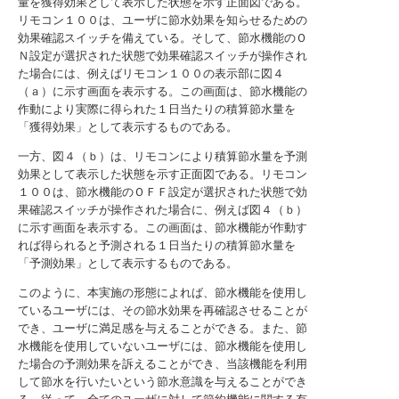
量を獲得効果として表示した状態を示す正面図である。
リモコン１００は、ユーザに節水効果を知らせるための
効果確認スイッチを備えている。そして、節水機能のＯ
Ｎ設定が選択された状態で効果確認スイッチが操作され
た場合には、例えばリモコン１００の表示部に図４
（ａ）に示す画面を表示する。この画面は、節水機能の
作動により実際に得られた１日当たりの積算節水量を
「獲得効果」として表示するものである。
一方、図４（ｂ）は、リモコンにより積算節水量を予測
効果として表示した状態を示す正面図である。リモコン
１００は、節水機能のＯＦＦ設定が選択された状態で効
果確認スイッチが操作された場合に、例えば図４（ｂ）
に示す画面を表示する。この画面は、節水機能が作動す
れば得られると予測される１日当たりの積算節水量を
「予測効果」として表示するものである。
このように、本実施の形態によれば、節水機能を使用し
ているユーザには、その節水効果を再確認させることが
でき、ユーザに満足感を与えることができる。また、節
水機能を使用していないユーザには、節水機能を使用し
た場合の予測効果を訴えることができ、当該機能を利用
して節水を行いたいという節水意識を与えることができ