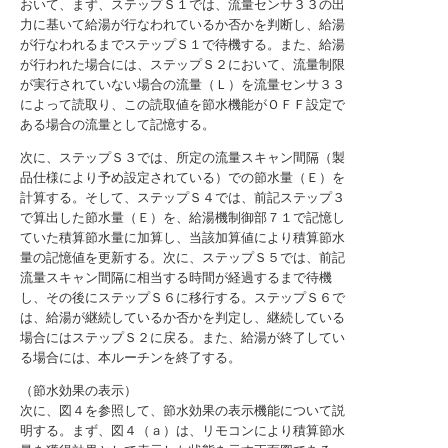
おいて、まず、ステップＳ１では、流量センサ３３の出
力に基いて給湯が行なわれているか否かを判断し、給湯
が行なわれるまでステップＳ１で待機する。また、給湯
が行われた場合には、ステップＳ２において、流量制限
が実行されていない場合の流量（Ｌ）を流量センサ３３
によって読取り、この読取値を節水機能がＯＦＦ設定で
ある場合の流量として記憶する。
次に、ステップＳ３では、所定の流量スキャン間隔（製
品仕様により予め設定されている）での節水量（Ｅ）を
計算する。そして、ステップＳ４では、前記ステップ３
で算出した節水量（Ｅ）を、給湯機制御部７１で記憶し
ていた積算節水量に加算し、当該加算値により積算節水
量の記憶値を更新する。次に、ステップＳ５では、前記
流量スキャン間隔に相当する時間が経過するまで待機
し、その後にステップＳ６に移行する。ステップＳ６で
は、給湯が継続しているか否かを判定し、継続している
場合にはステップＳ２に戻る。また、給湯が終了してい
る場合には、本ルーチンを終了する。
（節水効果の表示）
次に、図４を参照して、節水効果の表示機能について説
明する。まず、図４（ａ）は、リモコンにより積算節水