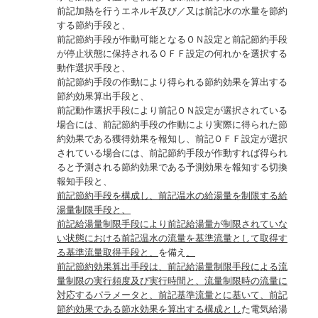
前記加熱を行うエネルギ及び／又は前記水の水量を節約
する節約手段と、
前記節約手段が作動可能となるＯＮ設定と前記節約手段
が停止状態に保持されるＯＦＦ設定の何れかを選択する
動作選択手段と、
前記節約手段の作動により得られる節約効果を算出する
節約効果算出手段と、
前記動作選択手段により前記ＯＮ設定が選択されている
場合には、前記節約手段の作動により実際に得られた節
約効果である獲得効果を報知し、前記ＯＦＦ設定が選択
されている場合には、前記節約手段が作動すれば得られ
ると予測される節約効果である予測効果を報知する切換
報知手段と、
前記節約手段を構成し、前記温水の給湯量を制限する給
湯量制限手段と、
前記給湯量制限手段により前記給湯量が制限されていな
い状態における前記温水の流量を基準流量として取得す
る基準流量取得手段と、
を備え
、
前記節約効果算出手段は、前記給湯量制限手段による流
量制限の実行頻度及び実行時間と、流量制限時の流量に
対応するパラメータと、前記基準流量とに基いて、前記
節約効果である節水効果を算出する構成とし
た電気給湯