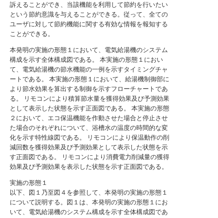
訴えることができ、当該機能を利用して節約を行いたい
という節約意識を与えることができる。従って、全ての
ユーザに対して節約機能に関する有効な情報を報知する
ことができる。
本発明の実施の形態１において、電気給湯機のシステム
構成を示す全体構成図である。
本実施の形態１におい
て、電気給湯機の節水機能の一例を示すタイミングチャ
ートである。
本実施の形態１において、給湯機制御部に
より節水効果を算出する制御を示すフローチャートであ
る。
リモコンにより積算節水量を獲得効果及び予測効果
として表示した状態を示す正面図である。
本実施の形態
２において、エコ保温機能を作動させた場合と停止させ
た場合のそれぞれについて、浴槽水の温度の時間的な変
化を示す特性線図である。
リモコンにより保温動作の削
減回数を獲得効果及び予測効果として表示した状態を示
す正面図である。
リモコンにより消費電力削減量の獲得
効果及び予測効果を表示した状態を示す正面図である。
実施の形態１
以下、図１乃至図４を参照して、本発明の実施の形態１
について説明する。図１は、本発明の実施の形態１にお
いて、電気給湯機のシステム構成を示す全体構成図であ