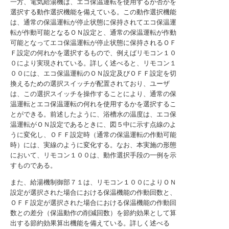
一方、電気給湯機は、エコ保温運転を使用するか否かを
選択する動作選択機能を備えている。この動作選択機能
は、通常の保温運転が停止状態に保持されてエコ保温運
転が作動可能となるＯＮ設定と、通常の保温運転が作動
可能となってエコ保温運転が停止状態に保持されるＯＦ
Ｆ設定の何れかを選択するもので、例えばリモコン１０
０により実現されている。詳しく述べると、リモコン１
００には、エコ保温運転のＯＮ設定及びＯＦＦ設定を切
換えるための選択スイッチが配置されており、ユーザ
は、この選択スイッチを操作することにより、通常の保
温運転とエコ保温運転の何れを使用するかを選択するこ
とができる。前述したように、浴槽水の温度は、エコ保
温運転がＯＮ設定であるときに、図５中に示す点線のよ
うに変化し、ＯＦＦ設定時（通常の保温運転の作動可能
時）には、実線のように変化する。なお、本実施の形態
において、リモコン１００は、動作選択手段の一例を示
すものである。
また、給湯機制御部７１は、リモコン１００によりＯＮ
設定が選択された場合における保温機能の作動回数と、
ＯＦＦ設定が選択された場合における保温機能の作動回
数との差分（保温動作の削減回数）を節約効果として算
出する節約効果算出機能を備えている。詳しく述べる