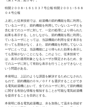
（第１４頁，図２等）。
特開２００８−１６１０３７号公報
特開２００１−５６８
０４号公報
上述した従来技術では、給湯機の節約機能を既に利用し
ているユーザと、節約機能を利用していないユーザとを
含む全てのユーザに対して、一定の処理により得られた
結果を表示する。しかしながら、節約機能を既に利用し
ているユーザにとっては、当該機能の利用を促す表示を
行っても意味がなく、また、節約機能を利用してないユ
ーザにとっては、当該機能により得られた効果を表示し
ても意味がないことになる。このように、従来技術で
は、表示の適用対象となるユーザが限定されるため、全
てのユーザに対して有効な表示を行うことができないと
いう問題がある。
本発明は、上記のような課題を解決するためになされた
もので、節約機能のＯＮ／ＯＦＦを選択することができ
る電気給湯機において、全てのユーザに対して節約機能
に関する有効な情報を報知することが可能な電気給湯機
を提供することを目的とする。
本発明に係る電気給湯機は、水を加熱して温水を供給す