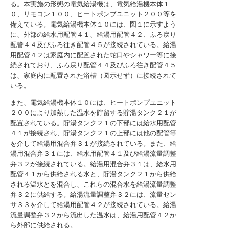
る。本実施の形態の電気給湯機は、電気給湯機本体１
０、リモコン１００、ヒートポンプユニット２００等を
備えている。電気給湯機本体１０には、図１に示すよう
に、外部の給水用配管４１、給湯用配管４２、ふろ戻り
配管４４及びふろ往き配管４５が接続されている。給湯
用配管４２は家庭内に配置された蛇口やシャワー等に接
続されており、ふろ戻り配管４４及びふろ往き配管４５
は、家庭内に配置された浴槽（図示せず）に接続されて
いる。
また、電気給湯機本体１０には、ヒートポンプユニット
２００により加熱した温水を貯留する貯湯タンク２１が
配置されている。貯湯タンク２１の下部には給水用配管
４１が接続され、貯湯タンク２１の上部には他の配管等
を介して給湯用混合弁３１が接続されている。また、給
湯用混合弁３１には、給水用配管４１及び給湯流量調整
弁３２が接続されている。給湯用混合弁３１は、給水用
配管４１から供給される水と、貯湯タンク２１から供給
される温水とを混合し、これらの混合水を給湯流量調整
弁３２に供給する。給湯流量調整弁３２には、流量セン
サ３３を介して給湯用配管４２が接続されている。給湯
流量調整弁３２から流出した温水は、給湯用配管４２か
ら外部に供給される。