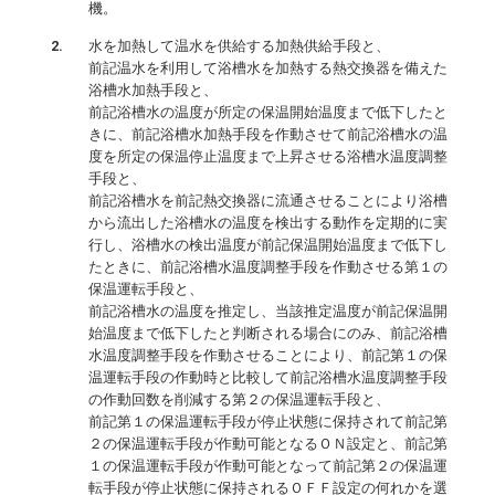
機。
水を加熱して温水を供給する加熱供給手段と、
前記温水を利用して浴槽水を加熱する熱交換器を備えた
浴槽水加熱手段と、
前記浴槽水の温度が所定の保温開始温度まで低下したと
きに、前記浴槽水加熱手段を作動させて前記浴槽水の温
度を所定の保温停止温度まで上昇させる浴槽水温度調整
手段と、
前記浴槽水を前記熱交換器に流通させることにより浴槽
から流出した浴槽水の温度を検出する動作を定期的に実
行し、浴槽水の検出温度が前記保温開始温度まで低下し
たときに、前記浴槽水温度調整手段を作動させる第１の
保温運転手段と、
前記浴槽水の温度を推定し、当該推定温度が前記保温開
始温度まで低下したと判断される場合にのみ、前記浴槽
水温度調整手段を作動させることにより、前記第１の保
温運転手段の作動時と比較して前記浴槽水温度調整手段
の作動回数を削減する第２の保温運転手段と、
前記第１の保温運転手段が停止状態に保持されて前記第
２の保温運転手段が作動可能となるＯＮ設定と、前記第
１の保温運転手段が作動可能となって前記第２の保温運
転手段が停止状態に保持されるＯＦＦ設定の何れかを選