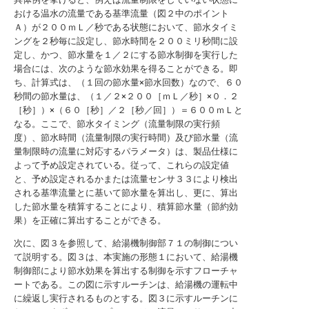
おける温水の流量である基準流量（図２中のポイント
Ａ）が２００ｍＬ／秒である状態において、節水タイミ
ングを２秒毎に設定し、節水時間を２００ミリ秒間に設
定し、かつ、節水量を１／２にする節水制御を実行した
場合には、次のような節水効果を得ることができる。即
ち、計算式は、（１回の節水量×節水回数）なので、６０
秒間の節水量は、（１／２×２００［ｍＬ／秒］×０．２
［秒］）×（６０［秒］／２［秒／回］）＝６００ｍＬと
なる。ここで、節水タイミング（流量制限の実行頻
度）、節水時間（流量制限の実行時間）及び節水量（流
量制限時の流量に対応するパラメータ）は、製品仕様に
よって予め設定されている。従って、これらの設定値
と、予め設定されるかまたは流量センサ３３により検出
される基準流量とに基いて節水量を算出し、更に、算出
した節水量を積算することにより、積算節水量（節約効
果）を正確に算出することができる。
次に、図３を参照して、給湯機制御部７１の制御につい
て説明する。図３は、本実施の形態１において、給湯機
制御部により節水効果を算出する制御を示すフローチャ
ートである。この図に示すルーチンは、給湯機の運転中
に繰返し実行されるものとする。図３に示すルーチンに