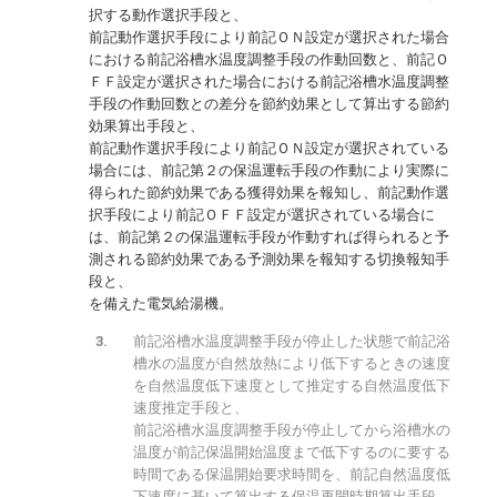
択する動作選択手段と、
前記動作選択手段により前記ＯＮ設定が選択された場合
における前記浴槽水温度調整手段の作動回数と、前記Ｏ
ＦＦ設定が選択された場合における前記浴槽水温度調整
手段の作動回数との差分を節約効果として算出する節約
効果算出手段と、
前記動作選択手段により前記ＯＮ設定が選択されている
場合には、前記第２の保温運転手段の作動により実際に
得られた節約効果である獲得効果を報知し、前記動作選
択手段により前記ＯＦＦ設定が選択されている場合に
は、前記第２の保温運転手段が作動すれば得られると予
測される節約効果である予測効果を報知する切換報知手
段と、
を備えた電気給湯機。
前記浴槽水温度調整手段が停止した状態で前記浴
槽水の温度が自然放熱により低下するときの速度
を自然温度低下速度として推定する自然温度低下
速度推定手段と、
前記浴槽水温度調整手段が停止してから浴槽水の
温度が前記保温開始温度まで低下するのに要する
時間である保温開始要求時間を、前記自然温度低
下速度に基いて算出する保温再開時期算出手段