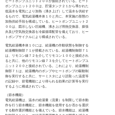
ヒートポンプユニット２００が接続されている。ヒート
ポンプユニット２００は、貯湯タンク２１から導かれた
低温水を電気により加熱（沸き上げ）して温水を供給す
るもので、電気給湯機本体１０と共に、本実施の形態の
加熱供給手段を構成している。ヒートポンプユニット２
００は、図示しない圧縮機、沸き上げ用熱交換器、膨張
弁及び空気熱交換器を冷媒循環配管を備えており、ヒー
トポンプサイクルにより構成されている。
電気給湯機本体１０には、給湯機の作動状態を制御する
給湯機制御部７１が搭載されている。給湯機制御部７１
は、リモコン線７２を介してリモコン１００と接続され
ると共に、他のリモコン線７３を介してヒートポンプユ
ニット２００と接続されている。これにより、給湯機制
御部７１は、給湯機内のポンプやヒートポンプの駆動制
御を実行すると共に、サーミスタにより読取った温度等
の記録や、節電機能により得られる効果の計算等を実行
するように構成されている。
（節水機能）
電気給湯機は、温水の給湯量（流量）を制限して節水動
作を行う節水機能と、節水機能を使用するか否かを選択
する動作選択機能とを備えている。節水機能は、給湯機