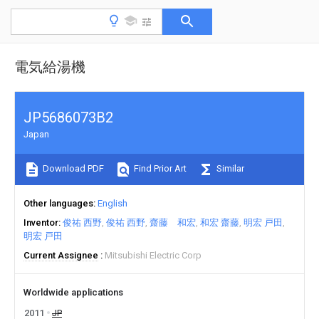
電気給湯機
JP5686073B2
Japan
Download PDF
Find Prior Art
Similar
Other languages
English
Inventor
俊祐 西野
俊祐 西野
齋藤 和宏
和宏 齋藤
明宏 戸田
明宏 戸田
Current Assignee
Mitsubishi Electric Corp
Worldwide applications
2011
JP