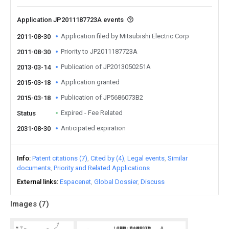
Application JP2011187723A events
Application filed by Mitsubishi Electric Corp
2011-08-30
Priority to JP2011187723A
2011-08-30
Publication of JP2013050251A
2013-03-14
Application granted
2015-03-18
Publication of JP5686073B2
2015-03-18
Expired - Fee Related
Status
Anticipated expiration
2031-08-30
Info
Patent citations (7)
Cited by (4)
Legal events
Similar
documents
Priority and Related Applications
External links
Espacenet
Global Dossier
Discuss
Images (
7
)