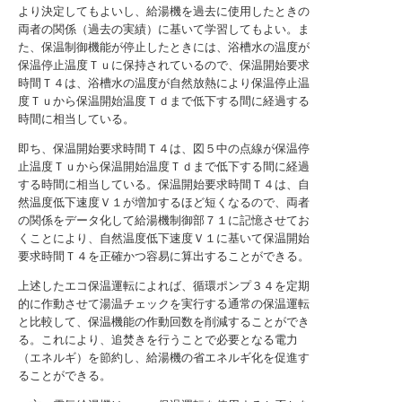
より決定してもよいし、給湯機を過去に使用したときの
両者の関係（過去の実績）に基いて学習してもよい。ま
た、保温制御機能が停止したときには、浴槽水の温度が
保温停止温度Ｔｕに保持されているので、保温開始要求
時間Ｔ４は、浴槽水の温度が自然放熱により保温停止温
度Ｔｕから保温開始温度Ｔｄまで低下する間に経過する
時間に相当している。
即ち、保温開始要求時間Ｔ４は、図５中の点線が保温停
止温度Ｔｕから保温開始温度Ｔｄまで低下する間に経過
する時間に相当している。保温開始要求時間Ｔ４は、自
然温度低下速度Ｖ１が増加するほど短くなるので、両者
の関係をデータ化して給湯機制御部７１に記憶させてお
くことにより、自然温度低下速度Ｖ１に基いて保温開始
要求時間Ｔ４を正確かつ容易に算出することができる。
上述したエコ保温運転によれば、循環ポンプ３４を定期
的に作動させて湯温チェックを実行する通常の保温運転
と比較して、保温機能の作動回数を削減することができ
る。これにより、追焚きを行うことで必要となる電力
（エネルギ）を節約し、給湯機の省エネルギ化を促進す
ることができる。