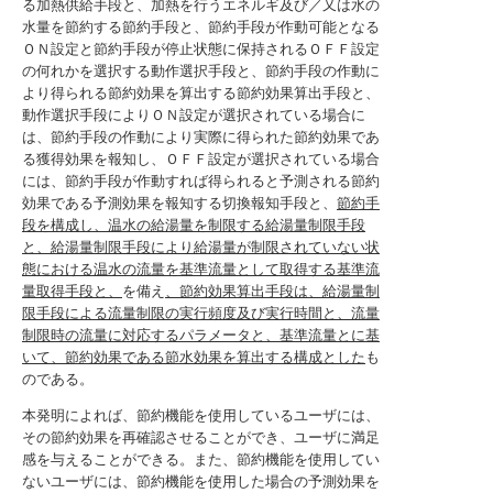
る加熱供給手段と、加熱を行うエネルギ及び／又は水の
水量を節約する節約手段と、節約手段が作動可能となる
ＯＮ設定と節約手段が停止状態に保持されるＯＦＦ設定
の何れかを選択する動作選択手段と、節約手段の作動に
より得られる節約効果を算出する節約効果算出手段と、
動作選択手段によりＯＮ設定が選択されている場合に
は、節約手段の作動により実際に得られた節約効果であ
る獲得効果を報知し、ＯＦＦ設定が選択されている場合
には、節約手段が作動すれば得られると予測される節約
効果である予測効果を報知する切換報知手段と、
節約手
段を構成し、温水の給湯量を制限する給湯量制限手段
と、給湯量制限手段により給湯量が制限されていない状
態における温水の流量を基準流量として取得する基準流
量取得手段と、
を備え
、節約効果算出手段は、給湯量制
限手段による流量制限の実行頻度及び実行時間と、流量
制限時の流量に対応するパラメータと、基準流量とに基
いて、節約効果である節水効果を算出する構成とした
も
のである。
本発明によれば、節約機能を使用しているユーザには、
その節約効果を再確認させることができ、ユーザに満足
感を与えることができる。また、節約機能を使用してい
ないユーザには、節約機能を使用した場合の予測効果を