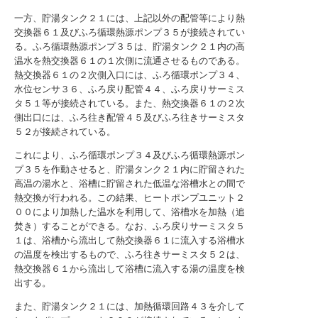
一方、貯湯タンク２１には、上記以外の配管等により熱
交換器６１及びふろ循環熱源ポンプ３５が接続されてい
る。ふろ循環熱源ポンプ３５は、貯湯タンク２１内の高
温水を熱交換器６１の１次側に流通させるものである。
熱交換器６１の２次側入口には、ふろ循環ポンプ３４、
水位センサ３６、ふろ戻り配管４４、ふろ戻りサーミス
タ５１等が接続されている。また、熱交換器６１の２次
側出口には、ふろ往き配管４５及びふろ往きサーミスタ
５２が接続されている。
これにより、ふろ循環ポンプ３４及びふろ循環熱源ポン
プ３５を作動させると、貯湯タンク２１内に貯留された
高温の湯水と、浴槽に貯留された低温な浴槽水との間で
熱交換が行われる。この結果、ヒートポンプユニット２
００により加熱した温水を利用して、浴槽水を加熱（追
焚き）することができる。なお、ふろ戻りサーミスタ５
１は、浴槽から流出して熱交換器６１に流入する浴槽水
の温度を検出するもので、ふろ往きサーミスタ５２は、
熱交換器６１から流出して浴槽に流入する湯の温度を検
出する。
また、貯湯タンク２１には、加熱循環回路４３を介して