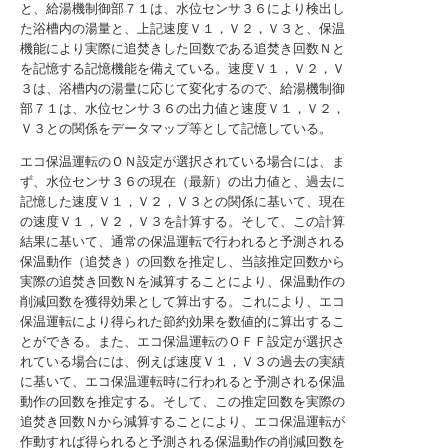
と、給湯機制御部７１は、水位センサ３６により検出し
た浴槽内の湯量と、上記速度Ｖ１，Ｖ２，Ｖ３と、保温
機能により実際に追焚きした回数である追焚き回数Ｎと
を記憶する記憶機能を備えている。速度Ｖ１，Ｖ２，Ｖ
３は、浴槽内の湯量に応じて変化するので、給湯機制御
部７１は、水位センサ３６の出力値と速度Ｖ１，Ｖ２，
Ｖ３との関係をデータマップ等として記憶している。
エコ保温運転のＯＮ設定が選択されている場合には、ま
ず、水位センサ３６の現在（最新）の出力値と、過去に
記憶した速度Ｖ１，Ｖ２，Ｖ３との関係に基いて、現在
の速度Ｖ１，Ｖ２，Ｖ３を計算する。そして、この計算
結果に基いて、通常の保温運転で行われると予測される
保温動作（追焚き）の回数を推定し、当該推定回数から
実際の追焚き回数Ｎを減算することにより、保温動作の
削減回数を獲得効果として算出する。これにより、エコ
保温運転により得られた節約効果を数値的に算出するこ
とができる。また、エコ保温運転のＯＦＦ設定が選択さ
れている場合には、例えば速度Ｖ１，Ｖ３の過去の実績
に基いて、エコ保温運転時に行われると予測される保温
動作の回数を推定する。そして、この推定回数を実際の
追焚き回数Ｎから減算することにより、エコ保温運転が
作動すれば得られると予測される保温動作の削減回数を