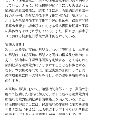
し、エコ保温運転は、第２の保温運転手段の具体例を示
している。さらに、給湯機制御部７１により実現される
節約効果算出機能は、請求項３における節約効果算出手
段の具体例、自然温度低下速度推定機能は、請求項４に
おける自然温度低下速度推定手段の具体例、保温再開時
期算出機能は、請求項４における保温再開時期算出手段
の具体例をそれぞれ示している。また、図６は、請求項
３における切換報知手段の具体例を示している。
実施の形態３
次に、本発明の実施の形態３について説明する。本実施
の形態は、前記実施の形態２と同様の構成及び制御に加
えて、浴槽水の保温動作回数を削減することで得られる
節約効果を消費電力により表示することを特徴とする。
なお、本実施の形態では、前記実施の形態１，２と同一
の構成要素に同一の符号を付し、その説明を省略するも
のとする。
本実施の形態において、給湯機制御部７１は、実施の形
態２で説明した機能に加えて、以下に述べる消費電力算
出機能と電力節約効果算出機能とを備えている。また、
給湯機制御部７１には、保温機能の作動時に電力を消費
する各部品（例えば、ふろ循環ポンプ３４及びふろ循環
熱源ポンプ３５）の消費電力が予め記憶されている。