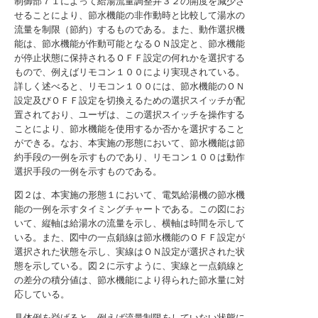
制御部７１によって給湯流量調整弁３２の開度を減少さ
せることにより、節水機能の非作動時と比較して湯水の
流量を制限（節約）するものである。また、動作選択機
能は、節水機能が作動可能となるＯＮ設定と、節水機能
が停止状態に保持されるＯＦＦ設定の何れかを選択する
もので、例えばリモコン１００により実現されている。
詳しく述べると、リモコン１００には、節水機能のＯＮ
設定及びＯＦＦ設定を切換えるための選択スイッチが配
置されており、ユーザは、この選択スイッチを操作する
ことにより、節水機能を使用するか否かを選択すること
ができる。なお、本実施の形態において、節水機能は節
約手段の一例を示すものであり、リモコン１００は動作
選択手段の一例を示すものである。
図２は、本実施の形態１において、電気給湯機の節水機
能の一例を示すタイミングチャートである。この図にお
いて、縦軸は給湯水の流量を示し、横軸は時間を示して
いる。また、図中の一点鎖線は節水機能のＯＦＦ設定が
選択された状態を示し、実線はＯＮ設定が選択された状
態を示している。図２に示すように、実線と一点鎖線と
の差分の積分値は、節水機能により得られた節水量に対
応している。
具体例を挙げると、例えば流量制限をしていない状態に