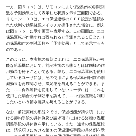
一方、図６（ｂ）は、リモコンにより保温動作の削減回
数を予測効果として表示した状態を示す正面図である。
リモコン１００は、エコ保温運転のＯＦＦ設定が選択さ
れた状態で効果確認スイッチが操作された場合に、例え
ば図６（ｂ）に示す画面を表示する。この画面は、エコ
保温運転が作動すれば得られると予測される１日当たり
の保温動作の削減回数を「予測効果」として表示するも
のである。
このように、本実施の形態によれば、エコ保温運転が可
能な給湯機において、前記実施の形態１とほぼ同様の作
用効果を得ることができる。即ち、エコ保温運転を使用
しているユーザには、その使用による保温動作回数の削
減効果を再確認させ、満足感を与えることができる。ま
た、エコ保温運転を使用していないユーザには、これを
使用した場合の予測効果を訴えて、エコ保温運転を利用
したいという節水意識を与えることができる。
なお、前記実施の形態２では、保温機能が請求項１にお
ける節約手段の具体例及び請求項３における浴槽水温度
調整手段の具体例を示している。また、通常の保温運転
は、請求項３における第１の保温運転手段の具体例を示