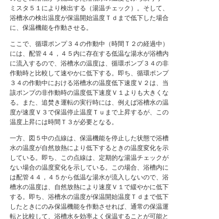
ミスタ５１により検出する（湯温チェック）。そして、
浴槽水の検出温度が保温開始温度Ｔｄまで低下した場合
に、保温機能を作動させる。
ここで、循環ポンプ３４の作動中（時間Ｔ２の経過中）
には、配管４４，４５内に存在する低温な湯水が浴槽内
に流入するので、浴槽水の温度は、循環ポンプ３４の非
作動時と比較して速やかに低下する。即ち、循環ポンプ
３４の作動中における浴槽水の温度低下速度Ｖ２は、当
該ポンプの非作動時の温度低下速度Ｖ１よりも大きくな
る。また、追焚き運転の実行時には、例えば浴槽水の温
度が速度Ｖ３で保温停止温度Ｔｕまで上昇するが、この
温度上昇には時間Ｔ３が必要となる。
一方、図５中の点線は、保温機能を停止した状態で浴槽
水の温度が自然放熱により低下するときの温度変化を示
している。即ち、この点線は、定期的な湯温チェックが
ない場合の温度変化を示している。この場合、浴槽内に
は配管４４，４５から低温な湯水が流入しないので、浴
槽水の温度は、自然放熱により速度Ｖ１で緩やかに低下
する。即ち、浴槽水の温度が保温開始温度Ｔｄまで低下
したときにのみ保温機能を作動させれば、通常の保温運
転と比較して、浴槽水を効率よく保温することが可能と