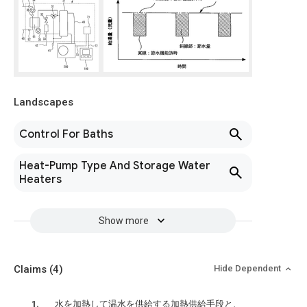
Landscapes
Control For Baths
Heat-Pump Type And Storage Water
Heaters
Show more
Claims
(4)
Hide Dependent
水を加熱して温水を供給する加熱供給手段と、