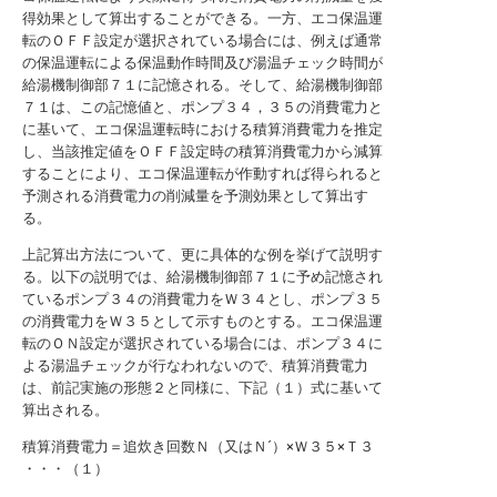
得効果として算出することができる。一方、エコ保温運
転のＯＦＦ設定が選択されている場合には、例えば通常
の保温運転による保温動作時間及び湯温チェック時間が
給湯機制御部７１に記憶される。そして、給湯機制御部
７１は、この記憶値と、ポンプ３４，３５の消費電力と
に基いて、エコ保温運転時における積算消費電力を推定
し、当該推定値をＯＦＦ設定時の積算消費電力から減算
することにより、エコ保温運転が作動すれば得られると
予測される消費電力の削減量を予測効果として算出す
る。
上記算出方法について、更に具体的な例を挙げて説明す
る。以下の説明では、給湯機制御部７１に予め記憶され
ているポンプ３４の消費電力をＷ３４とし、ポンプ３５
の消費電力をＷ３５として示すものとする。エコ保温運
転のＯＮ設定が選択されている場合には、ポンプ３４に
よる湯温チェックが行なわれないので、積算消費電力
は、前記実施の形態２と同様に、下記（１）式に基いて
算出される。
積算消費電力＝追炊き回数Ｎ（又はＮ´）×Ｗ３５×Ｔ３
・・・（１）