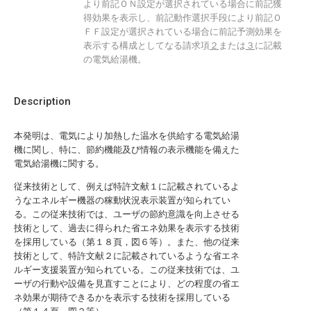
より前記ＯＮ設定が選択されている場合に前記獲
得効果を表示し、前記動作選択手段により前記Ｏ
ＦＦ設定が選択されている場合に前記予測効果を
表示する構成としてなる請求項
２
または
３
に記載
の電気給湯機。
Description
本発明は、電気により加熱した温水を供給する電気給湯
機に関し、特に、節約機能及び情報の表示機能を備えた
電気給湯機に関する。
従来技術として、例えば特許文献１に記載されているよ
うなエネルギー機器の稼動状況表示装置が知られてい
る。この従来技術では、ユーザの節約意識を向上させる
技術として、過去に得られた省エネ効果を表示する技術
を採用している（第１８頁，図６等）。また、他の従来
技術として、特許文献２に記載されているような省エネ
ルギー支援装置が知られている。この従来技術では、ユ
ーザの行動や設備を見直すことにより、どの程度の省エ
ネ効果が期待できるかを表示する技術を採用している