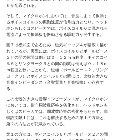
６が配置される。
そして、マイクロホンにおいては、音波によって振動す
るボイスコイル６の振動速度が信号出力となり、ヘッド
ホンもしくはスピーカでは、ボイスコイル６に流される
電流によって振動板を振動させる駆動力が発生する。
図７は模式図であるため、磁気ギャップ４が幅広く描か
れているが、実際には、ボイスコイル６とポールピース
２との間の隙間は例えば０．１２ｍｍ程度、ボイスコイ
ル６とリングヨーク３との間の隙間は例えば０．１８ｍ
ｍ程度と狭いことから、磁極（ポールピース２，リング
ヨーク３）とボイスコイル６との間には、比較的大きな
音響インピーダンス（音響質量と音響抵抗）が存在す
る。
この比較的大きな音響インピーダンスが、マイクロホン
においては、指向周波数応答を劣化させ、ヘッドホンも
しくはスピーカでは、周波数応答の劣化をもたらす。非
特許文献１には、これを解決するための第１の方法と、
第２の方法とが記載されている。
第１の方法は、ボイスコイル６とポールピース２との間