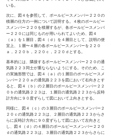
いる。
次に、図４を参照して、ポールピースメンバー２２０の
積層の仕方の一例について説明する。４枚のポールピー
スメンバー２２０を積層するが、各ポールピースメンバ
ー２２０には同じものが用いられてよいため、図４
（ａ）を１層目，図４（ｄ）を４層目として、説明の便
宜上、１層〜４層の各ポールピースメンバーを２２０
ａ，２２０ｂ，２２０ｃ，２２０ｄとする。
基本的には、隣接するポールピースメンバー２２０の通
気路２２３同士が重ならないようにする。そのため、こ
の実施形態では、図４（ａ）の１層目のポールピースメ
ンバー２２０ａの通気路２２３を図において右向きとす
ると、図４（ｂ）の２層目のポールピースメンバー２２
０ｂの通気路２２３は、１層目の通気路２２３から反時
計方向に９０度ずらして図において上向きとする。
同様に、図４（ｃ）の３層目のポールピースメンバー２
２０ｃの通気路２２３は、２層目の通気路２２３からさ
らに反時計方向に９０度ずらして図において左向きと
し、図４（ｄ）の４層目のポールピースメンバー２２０
ｄの通気路２２３は、３層目の通気路２２３からさらに