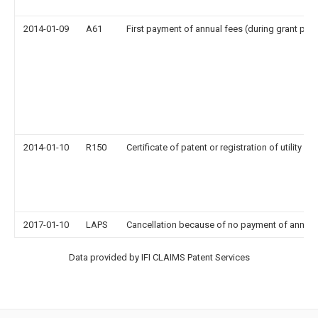
2014-01-09
A61
First payment of annual fees (during grant pro
2014-01-10
R150
Certificate of patent or registration of utility m
2017-01-10
LAPS
Cancellation because of no payment of annual
Data provided by IFI CLAIMS Patent Services