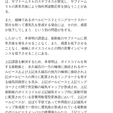
は、サブドーム５ｂのスチフネスが変化し、サブドーム
５ｂの異常共振により指向周波数応答を損なうことがあ
る。
また、磁極であるポールピース２とリングヨーク３の一
部分を削って通気孔を形成する場合には、その分、感度
が低下してしまう、という別の問題が生ずる。
したがって、本発明の課題は、振動板のサブドームに異
常共振を発生させることなく、また、感度を低下させる
ことなく、磁極とボイスコイルとの間の音響インピーダ
ンスを低下させることにある。
上記課題を解決するため、本発明は、ボイスコイルを有
する振動板と、永久磁石の一方の極側に接続されるポー
ルピースおよび上記永久磁石の他方の極側に接続され上
記ポールピースの周りに配置されるリングヨークを有す
る磁気回路部とを含み、上記ポールピースと上記リング
ヨークとの間で所定幅の磁気ギャップが形成され、上記
振動板のボイスコイルが上記磁気ギャップ内に振動可能
に配置されている音響用動電型変換器において、上記ポ
ールピースが、ほぼＣ字状であって外周面が上記磁気ギ
ャップ形成面で一部分に通気路が形成されている複数枚
のポールピースメンバーの積層体からなり、上記リング