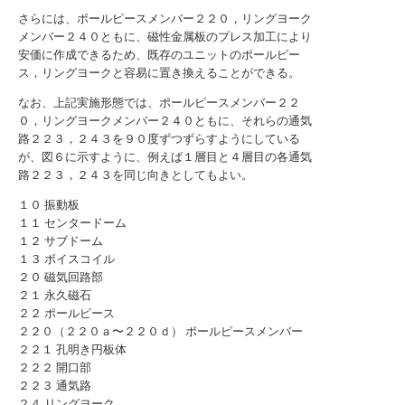
さらには、ポールピースメンバー２２０，リングヨーク
メンバー２４０ともに、磁性金属板のプレス加工により
安価に作成できるため、既存のユニットのポールピー
ス，リングヨークと容易に置き換えることができる。
なお、上記実施形態では、ポールピースメンバー２２
０，リングヨークメンバー２４０ともに、それらの通気
路２２３，２４３を９０度ずつずらすようにしている
が、図６に示すように、例えば１層目と４層目の各通気
路２２３，２４３を同じ向きとしてもよい。
１０ 振動板
１１ センタードーム
１２ サブドーム
１３ ボイスコイル
２０ 磁気回路部
２１ 永久磁石
２２ ポールピース
２２０（２２０ａ〜２２０ｄ） ポールピースメンバー
２２１ 孔明き円板体
２２２ 開口部
２２３ 通気路
２４ リングヨーク