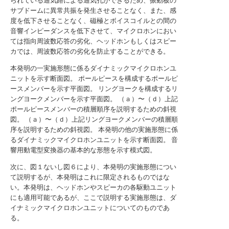
られている通気路による通気孔ができるため、振動板の
サブドームに異常共振を発生させることなく、また、感
度を低下させることなく、磁極とボイスコイルとの間の
音響インピーダンスを低下させて、マイクロホンにおい
ては指向周波数応答の劣化、ヘッドホンもしくはスピー
カでは、周波数応答の劣化を防止することができる。
本発明の一実施形態に係るダイナミックマイクロホンユ
ニットを示す断面図。
ポールピースを構成するポールピ
ースメンバーを示す平面図。
リングヨークを構成するリ
ングヨークメンバーを示す平面図。
（ａ）〜（ｄ）上記
ポールピースメンバーの積層順序を説明するための斜視
図。
（ａ）〜（ｄ）上記リングヨークメンバーの積層順
序を説明するための斜視図。
本発明の他の実施形態に係
るダイナミックマイクロホンユニットを示す断面図。
音
響用動電型変換器の基本的な形態を示す模式図。
次に、図１ないし図６により、本発明の実施形態につい
て説明するが、本発明はこれに限定されるものではな
い。本発明は、ヘッドホンやスピーカの各駆動ユニット
にも適用可能であるが、ここで説明する実施形態は、ダ
イナミックマイクロホンユニットについてのものであ
る。