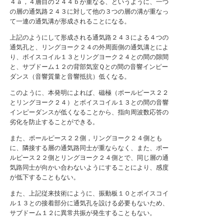
４ａ，４層目の２４４ｂが重なる、というように、一つ
の層の通気路２４３に対して他の３つの層の溝が重なっ
て一連の通気溝が形成されることになる。
上記のようにして形成される通気路２４３による４つの
通気孔と、リングヨーク２４の外周面側の通気溝とによ
り、ボイスコイル１３とリングヨーク２４との間の隙間
と、サブドーム１２の背部気室Ｑとの間の音響インピー
ダンス（音響質量と音響抵抗）低くなる。
このように、本発明によれば、磁極（ポールピース２２
とリングヨーク２４）とボイスコイル１３との間の音響
インピーダンスが低くなることから、指向周波数応答の
劣化を防止することができる。
また、ポールピース２２側，リングヨーク２４側とも
に、隣接する層の通気路同士が重ならなく、また、ポー
ルピース２２側とリングヨーク２４側とで、同じ層の通
気路同士が向かい合わないようにすることにより、感度
が低下することもない。
また、上記従来技術にように、振動板１０とボイスコイ
ル１３との接着部分に通気孔を設ける必要もないため、
サブドーム１２に異常共振が発生することもない。