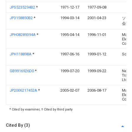
JPS5235294B2
*
1971-12-17
1977-09-08
JP3158850B2
*
1994-03-14
2001-04-23
ソニ
会社
JPH08289394A
*
1995-04-14
1996-11-01
Matsu
Electr
Co Lt
JPH118898A
*
1997-06-16
1999-01-12
Sony 
GB9916926D0
*
1999-07-20
1999-09-22
New
Trans
Ltd
JP2006217452A
*
2005-02-07
2006-08-17
Matsu
Electr
Co Lt
* Cited by examiner, † Cited by third party
Cited By (3)