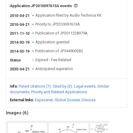
Application JP2010097613A events
Application filed by Audio Technica KK
2010-04-21
Priority to JP2010097613A
2010-04-21
Publication of JP2011228979A
2011-11-10
Application granted
2014-03-19
Publication of JP5449002B2
2014-03-19
Expired - Fee Related
Status
Anticipated expiration
2030-04-21
Info
Patent citations (7)
Cited by (3)
Legal events
Similar
documents
Priority and Related Applications
External links
Espacenet
Global Dossier
Discuss
Images (
6
)