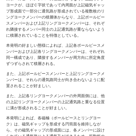
ヨークが、ほぼＣ字状であって内周面が上記磁気ギャッ
プ形成面で一部分に通気路が形成されている複数枚のリ
ングヨークメンバーの積層体からなり、上記ポールピー
スメンバーおよび上記リングヨークメンバーは、それぞ
れ隣接するメンバー同士の上記通気路が重ならないよう
に積層されていることを特徴としている。
本発明の好ましい態様によれば、上記各ポールピースメ
ンバーおよび上記各リングヨークメンバーは、それぞれ
同一構成であり、隣接するメンバーが周方向に所定角度
ずつずらされて積層される。
また、上記ポールピースメンバーと上記リングヨークメ
ンバーは、それらの通気路同士が向き合わないように配
置されることが好ましい。
また、上記各リングヨークメンバーの外周面側には、他
の上記リングヨークメンバーの上記通気路と重なる位置
に溝が形成されることが好ましい。
本発明によれば、各磁極（ポールピースとリングヨー
ク）は、磁気ギャップを形成する円筒面を維持しなが
ら、その磁気ギャップの形成面には、各メンバーに設け