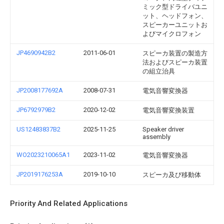
ミック型ドライバユニ
ット、ヘッドフォン、
スピーカーユニットお
よびマイクロフォン
JP4690942B2
2011-06-01
スピーカ装置の製造方
法およびスピーカ装置
の組立治具
JP2008177692A
2008-07-31
電気音響変換器
JP6792979B2
2020-12-02
電気音響変換装置
US12483837B2
2025-11-25
Speaker driver
assembly
WO2023210065A1
2023-11-02
電気音響変換器
JP2019176253A
2019-10-10
スピーカ及び移動体
Priority And Related Applications