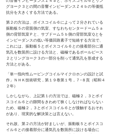
の音響インピーダンスＺ４ａと、ボイスコイル６とリン
グヨーク３との間の音響インピーダンスＺ４ｂの等価抵
抗分を大きくする方法である。
第２の方法は、ボイスコイル６によって２分されている
振動板５の背面側の気室、すなわちセンタードーム５ａ
側の背部気室Ｐと、サブドーム５ｂ側の背部気室Ｑとを
インピーダンスの低い等価回路素子で短絡する方法で、
これには、振動板５とボイスコイル６との接着部分に通
気孔を数箇所に設ける方法と、磁極であるポールピース
２とリングヨーク３の一部分を削って通気孔を形成する
方法とがある。
「単一指向性ムービングコイルマイクロホンの設計と試
作」ＮＨＫ技術研究，第１９巻第１号，７−８頁（昭和４
２年）
しかしながら、上記第１の方法では、磁極２，３とボイ
スコイル６との隙間をきわめて狭くしなければならない
ため、磁極２，３とボイスコイル６とが接触するおそれ
があり、現実的な解決策とは言えない。
それ故、第２の方法が好ましいが、振動板５とボイスコ
イル６との接着部分に通気孔を数箇所に設ける場合に