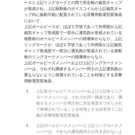
ースと上記リングヨークとの間で所定幅の磁気ギャップ
が形成され、上記振動板のボイスコイルが上記磁気ギャ
ップ内に振動可能に配置されている音響用動電型変換器
において、
上記ポールピースが、ほぼＣ字状であって外周面が上記
磁気ギャップ形成面で一部分に通気路が形成されている
複数枚のポールピースメンバーの積層体からなり、上記
リングヨークが、ほぼＣ字状であって内周面が上記磁気
ギャップ形成面で一部分に通気路が形成されている複数
枚のリングヨークメンバーの積層体からなり、
上記ポールピースメンバーおよび上記リングヨークメン
バーは、それぞれ隣接するメンバー同士の上記通気路が
重ならないように積層されていることを特徴とする音響
用動電型変換器。
上記各ポールピースメンバーおよび上記各リング
ヨークメンバーは、それぞれ同一構成であり、隣
接するメンバーが周方向に所定角度ずつずらされ
て積層されていることを特徴とする請求項１に記
載の音響用動電型変換器。
上記ポールピースメンバーと上記リングヨークメ
ンバーは、それらの通気路同士が向き合わないよ