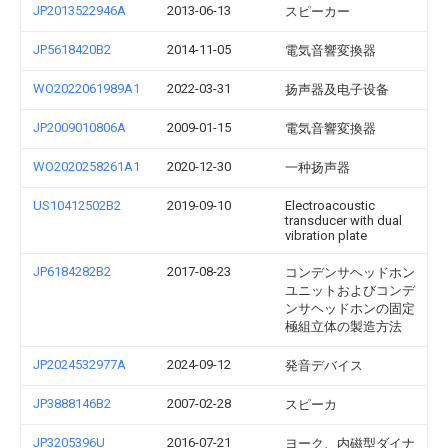
JP2013522946A
2013-06-13
スピーカー
JP5618420B2
2014-11-05
電気音響変換器
WO2022061989A1
2022-03-31
扬声器及电子设备
JP2009010806A
2009-01-15
電気音響変換器
WO2020258261A1
2020-12-30
一种扬声器
US10412502B2
2019-09-10
Electroacoustic
transducer with dual
vibration plate
JP6184282B2
2017-08-23
コンデンサヘッドホン
ユニットおよびコンデ
ンサヘッドホンの固定
極組立体の製造方法
JP2024532977A
2024-09-12
発音デバイス
JP3888146B2
2007-02-28
スピーカ
JP3205396U
2016-07-21
ヨーク、内磁型ダイナ