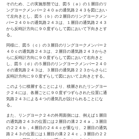
そのため、この実施形態では、図５（ａ）の１層目のリ
ングヨークメンバー２４０ａの通気路２４３を図におい
て左向きとし、図５（ｂ）の２層目のリングヨークメン
バー２４０ｂの通気路２４３は、１層目の通気路２４３
から反時計方向に９０度ずらして図において下向きとす
る。
同様に、図５（ｃ）の３層目のリングヨークメンバー２
４０ｃの通気路２４３は、２層目の通気路２４３からさ
らに反時計方向に９０度ずらして図において右向きと
し、図５（ｄ）の５層目のリングヨークメンバー２４０
ｄの通気路２４３は、３層目の通気路２２３からさらに
反時計方向に９０度ずらして図において上向きとする。
このように積層することにより、積層されたリングヨー
ク２４には、各層ごとに９０度ずつずらされた位置に通
気路２４３による４つの通気孔が設けられることにな
る。
また、リングヨーク２４の外周面側には、例えば１層目
の通気路２４３の位置には２層目の溝２２４ａ，３層目
の２２４ｂ，４層目の２４４ｃが重なり、２層目の通気
路２４３の位置には１層目の溝２２４ｃ，３層目の２２