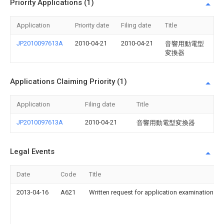
Priority Applications (1)
Application
Priority date
Filing date
Title
JP2010097613A
2010-04-21
2010-04-21
音響用動電型
変換器
Applications Claiming Priority (1)
Application
Filing date
Title
JP2010097613A
2010-04-21
音響用動電型変換器
Legal Events
Date
Code
Title
2013-04-16
A621
Written request for application examination