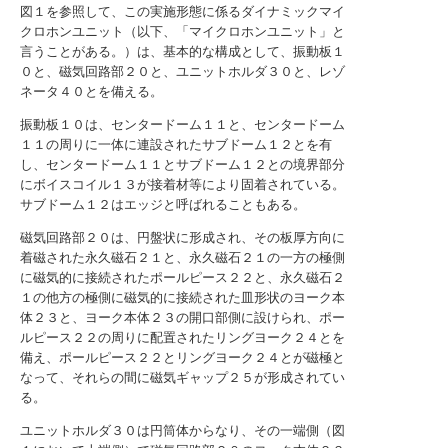
図１を参照して、この実施形態に係るダイナミックマイ
クロホンユニット（以下、「マイクロホンユニット」と
言うことがある。）は、基本的な構成として、振動板１
０と、磁気回路部２０と、ユニットホルダ３０と、レゾ
ネータ４０とを備える。
振動板１０は、センタードーム１１と、センタードーム
１１の周りに一体に連設されたサブドーム１２とを有
し、センタードーム１１とサブドーム１２との境界部分
にボイスコイル１３が接着材等により固着されている。
サブドーム１２はエッジと呼ばれることもある。
磁気回路部２０は、円盤状に形成され、その板厚方向に
着磁された永久磁石２１と、永久磁石２１の一方の極側
に磁気的に接続されたポールピース２２と、永久磁石２
１の他方の極側に磁気的に接続された皿形状のヨーク本
体２３と、ヨーク本体２３の開口部側に設けられ、ポー
ルピース２２の周りに配置されたリングヨーク２４とを
備え、ポールピース２２とリングヨーク２４とが磁極と
なって、それらの間に磁気ギャップ２５が形成されてい
る。
ユニットホルダ３０は円筒体からなり、その一端側（図