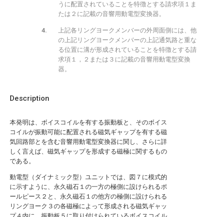
うに配置されていることを特徴とする請求項１ま
たは２に記載の音響用動電型変換器。
上記各リングヨークメンバーの外周面側には、他
の上記リングヨークメンバーの上記通気路と重な
る位置に溝が形成されていることを特徴とする請
求項１，２または３に記載の音響用動電型変換
器。
Description
本発明は、ボイスコイルを有する振動板と、そのボイス
コイルが振動可能に配置される磁気ギャップを有する磁
気回路部とを含む音響用動電型変換器に関し、さらに詳
しく言えば、磁気ギャップを形成する磁極に関するもの
である。
動電型（ダイナミック型）ユニットでは、図７に模式的
に示すように、永久磁石１の一方の極側に設けられるポ
ールピース２と、永久磁石１の他方の極側に設けられる
リングヨーク３の各磁極によって形成される磁気ギャッ
プ４内に、振動板５に取り付けられているボイスコイル