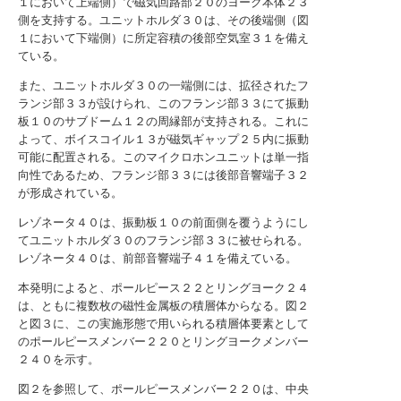
１において上端側）で磁気回路部２０のヨーク本体２３
側を支持する。ユニットホルダ３０は、その後端側（図
１において下端側）に所定容積の後部空気室３１を備え
ている。
また、ユニットホルダ３０の一端側には、拡径されたフ
ランジ部３３が設けられ、このフランジ部３３にて振動
板１０のサブドーム１２の周縁部が支持される。これに
よって、ボイスコイル１３が磁気ギャップ２５内に振動
可能に配置される。このマイクロホンユニットは単一指
向性であるため、フランジ部３３には後部音響端子３２
が形成されている。
レゾネータ４０は、振動板１０の前面側を覆うようにし
てユニットホルダ３０のフランジ部３３に被せられる。
レゾネータ４０は、前部音響端子４１を備えている。
本発明によると、ポールピース２２とリングヨーク２４
は、ともに複数枚の磁性金属板の積層体からなる。図２
と図３に、この実施形態で用いられる積層体要素として
のポールピースメンバー２２０とリングヨークメンバー
２４０を示す。
図２を参照して、ポールピースメンバー２２０は、中央