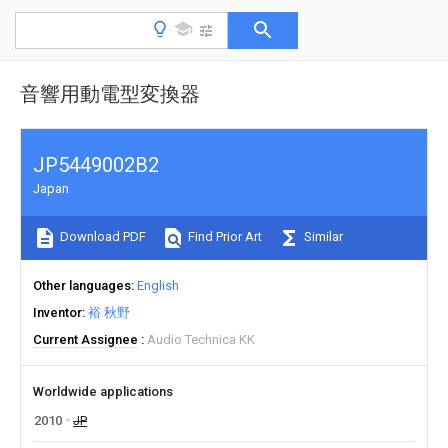
音響用動電型変換器
JP5449002B2
Japan
Download PDF
Find Prior Art
Similar
Other languages
English
Inventor
裕 秋野
Current Assignee
Audio Technica KK
Worldwide applications
2010
JP