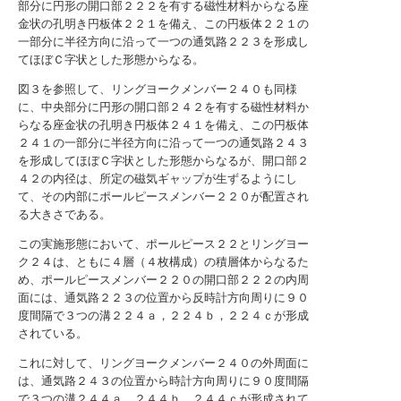
部分に円形の開口部２２２を有する磁性材料からなる座
金状の孔明き円板体２２１を備え、この円板体２２１の
一部分に半径方向に沿って一つの通気路２２３を形成し
てほぼＣ字状とした形態からなる。
図３を参照して、リングヨークメンバー２４０も同様
に、中央部分に円形の開口部２４２を有する磁性材料か
らなる座金状の孔明き円板体２４１を備え、この円板体
２４１の一部分に半径方向に沿って一つの通気路２４３
を形成してほぼＣ字状とした形態からなるが、開口部２
４２の内径は、所定の磁気ギャップが生ずるようにし
て、その内部にポールピースメンバー２２０が配置され
る大きさである。
この実施形態において、ポールピース２２とリングヨー
ク２４は、ともに４層（４枚構成）の積層体からなるた
め、ポールピースメンバー２２０の開口部２２２の内周
面には、通気路２２３の位置から反時計方向周りに９０
度間隔で３つの溝２２４ａ，２２４ｂ，２２４ｃが形成
されている。
これに対して、リングヨークメンバー２４０の外周面に
は、通気路２４３の位置から時計方向周りに９０度間隔
で３つの溝２４４ａ，２４４ｂ，２４４ｃが形成されて