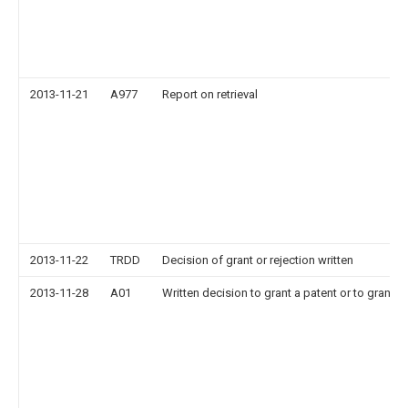
2013-11-21
A977
Report on retrieval
2013-11-22
TRDD
Decision of grant or rejection written
2013-11-28
A01
Written decision to grant a patent or to grant a 