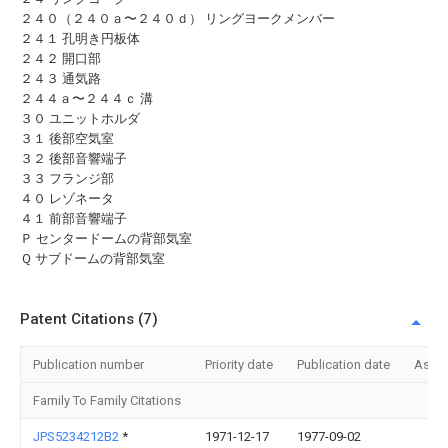
２４０（２４０ａ〜２４０ｄ） リングヨークメンバー
２４１ 孔明き円板体
２４２ 開口部
２４３ 通気路
２４４ａ〜２４４ｃ 溝
３０ ユニットホルダ
３１ 後部空気室
３２ 後部音響端子
３３ フランジ部
４０ レゾネータ
４１ 前部音響端子
Ｐ センタードームの背部気室
Ｑ サブドームの背部気室
Patent Citations (7)
Publication number
Priority date
Publication date
Assi
Family To Family Citations
JPS5234212B2
*
1971-12-17
1977-09-02