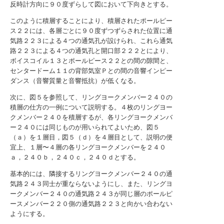
反時計方向に９０度ずらして図において下向きとする。
このように積層することにより、積層されたポールピー
ス２２には、各層ごとに９０度ずつずらされた位置に通
気路２２３による４つの通気孔が設けられ、これら通気
路２２３による４つの通気孔と開口部２２２とにより、
ボイスコイル１３とポールピース２２との間の隙間と、
センタードーム１１の背部気室Ｐとの間の音響インピー
ダンス（音響質量と音響抵抗）が低くなる。
次に、図５を参照して、リングヨークメンバー２４０の
積層の仕方の一例について説明する。４枚のリングヨー
クメンバー２４０を積層するが、各リングヨークメンバ
ー２４０には同じものが用いられてよいため、図５
（ａ）を１層目，図５（ｄ）を４層目として、説明の便
宜上、１層〜４層の各リングヨークメンバーを２４０
ａ，２４０ｂ，２４０ｃ，２４０ｄとする。
基本的には、隣接するリングヨークメンバー２４０の通
気路２４３同士が重ならないようにし、また、リングヨ
ークメンバー２４０の通気路２４３が同じ層のポールピ
ースメンバー２２０側の通気路２２３と向かい合わない
ようにする。