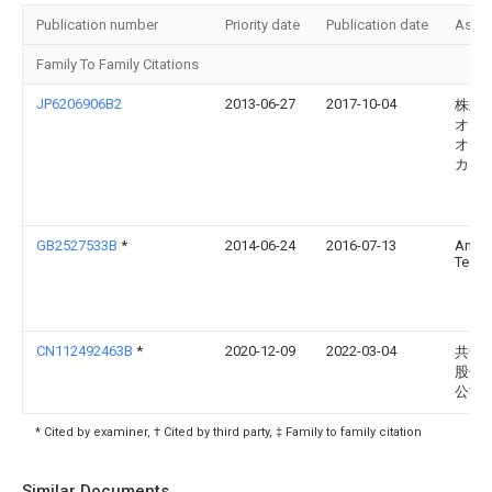
Publication number
Priority date
Publication date
Assi
Family To Family Citations
JP6206906B2
2013-06-27
2017-10-04
株式
オー
オテ
カ
GB2527533B
*
2014-06-24
2016-07-13
Amin
Tech 
CN112492463B
*
2020-12-09
2022-03-04
共达
股份
公司
* Cited by examiner, † Cited by third party, ‡ Family to family citation
Similar Documents