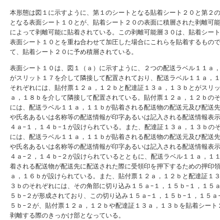
本形態は図１に示すように、第１のシートとなる貼着シート２０と第２
となる表面シート１０とが、貼着シート２０の表面に積層された剥離可
によって剥離可能に貼着されている。この剥離可能層３０は、貼着シー
表面シート１０とを重ね合わせて加圧した場合にこれらを貼着するもの
て、貼着シート２０に予め積層されている。
表面シート１０は、図１（ａ）に示すように、２つの配送ラベル１１ａ
がスリット１７を介して隣接して配置されており、配送ラベル１１ａ，
それぞれには、貼付票１２ａ，１２ｂと配達証１３ａ，１３ｂとがスリ
ａ，１８ｂを介して隣接して配置されている。貼付票１２ａ，１２ｂの
には、配送ラベル１１ａ，１１ｂが貼着される配送物の配送元及び配送
や氏名あるいは名称等の配送情報が印字あるいは記入される配送情報表
４ａ−１，１４ｂ−１が設けられている。また、配達証１３ａ，１３ｂの
には、配送ラベル１１ａ，１１ｂが貼着される配送物の配送元及び配送
や氏名あるいは名称等の配送情報が印字あるいは記入される配送情報表
４ａ−２，１４ｂ−２が設けられているとともに、配送ラベル１１ａ，１
着される配送物が配送先に配送された際に受領印を押下するための押印
ａ，１６ｂが設けられている。また、貼付票１２ａ，１２ｂと配達証１
３ｂのそれぞれには、その角部に切り込み１５ａ−１，１５ｂ−１，１５ａ
５ｂ−２が形成されており、この切り込み１５ａ−１，１５ｂ−１，１５ａ
５ｂ−２が、貼付票１２ａ，１２ｂや配達証１３ａ，１３ｂを貼着シート
剥離する際のきっかけ部となっている。