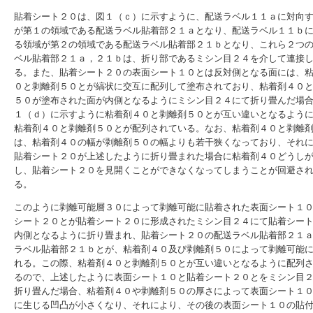
貼着シート２０は、図１（ｃ）に示すように、配送ラベル１１ａに対向
が第１の領域である配送ラベル貼着部２１ａとなり、配送ラベル１１ｂ
る領域が第２の領域である配送ラベル貼着部２１ｂとなり、これら２つ
ベル貼着部２１ａ，２１ｂは、折り部であるミシン目２４を介して連接
る。また、貼着シート２０の表面シート１０とは反対側となる面には、
０と剥離剤５０とが縞状に交互に配列して塗布されており、粘着剤４０
５０が塗布された面が内側となるようにミシン目２４にて折り畳んだ場
１（ｄ）に示すように粘着剤４０と剥離剤５０とが互い違いとなるよう
粘着剤４０と剥離剤５０とが配列されている。なお、粘着剤４０と剥離
は、粘着剤４０の幅が剥離剤５０の幅よりも若干狭くなっており、それ
貼着シート２０が上述したように折り畳まれた場合に粘着剤４０どうし
し、貼着シート２０を見開くことができなくなってしまうことが回避さ
る。
このように剥離可能層３０によって剥離可能に貼着された表面シート１
シート２０とが貼着シート２０に形成されたミシン目２４にて貼着シー
内側となるように折り畳まれ、貼着シート２０の配送ラベル貼着部２１
ラベル貼着部２１ｂとが、粘着剤４０及び剥離剤５０によって剥離可能
れる。この際、粘着剤４０と剥離剤５０とが互い違いとなるように配列
るので、上述したように表面シート１０と貼着シート２０とをミシン目
折り畳んだ場合、粘着剤４０や剥離剤５０の厚さによって表面シート１
に生じる凹凸が小さくなり、それにより、その後の表面シート１０の貼