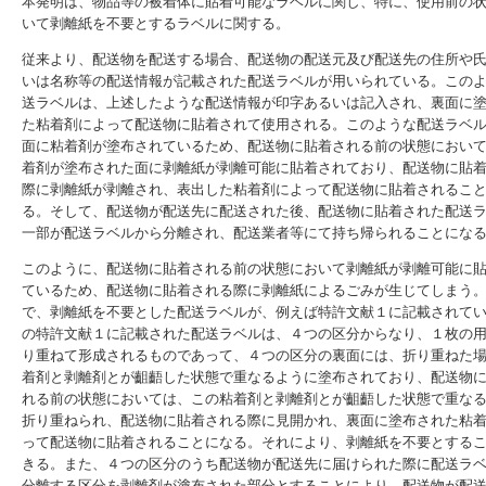
本発明は、物品等の被着体に貼着可能なラベルに関し、特に、使用前の
いて剥離紙を不要とするラベルに関する。
従来より、配送物を配送する場合、配送物の配送元及び配送先の住所や
いは名称等の配送情報が記載された配送ラベルが用いられている。この
送ラベルは、上述したような配送情報が印字あるいは記入され、裏面に
た粘着剤によって配送物に貼着されて使用される。このような配送ラベ
面に粘着剤が塗布されているため、配送物に貼着される前の状態におい
着剤が塗布された面に剥離紙が剥離可能に貼着されており、配送物に貼
際に剥離紙が剥離され、表出した粘着剤によって配送物に貼着されるこ
る。そして、配送物が配送先に配送された後、配送物に貼着された配送
一部が配送ラベルから分離され、配送業者等にて持ち帰られることにな
このように、配送物に貼着される前の状態において剥離紙が剥離可能に
ているため、配送物に貼着される際に剥離紙によるごみが生じてしまう
で、剥離紙を不要とした配送ラベルが、例えば特許文献１に記載されて
の特許文献１に記載された配送ラベルは、４つの区分からなり、１枚の
り重ねて形成されるものであって、４つの区分の裏面には、折り重ねた
着剤と剥離剤とが齟齬した状態で重なるように塗布されており、配送物
れる前の状態においては、この粘着剤と剥離剤とが齟齬した状態で重な
折り重ねられ、配送物に貼着される際に見開かれ、裏面に塗布された粘
って配送物に貼着されることになる。それにより、剥離紙を不要とする
きる。また、４つの区分のうち配送物が配送先に届けられた際に配送ラ
分離する区分を剥離剤が塗布された部分とすることにより、配送物が配