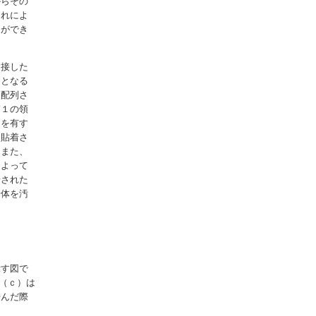
からその
それによ
とができ
連接した
側となる
に配列さ
第１の領
とを有す
に貼着さ
、また、
によって
着された
着体を汚
示す図で
（ｃ）は
畳んだ際