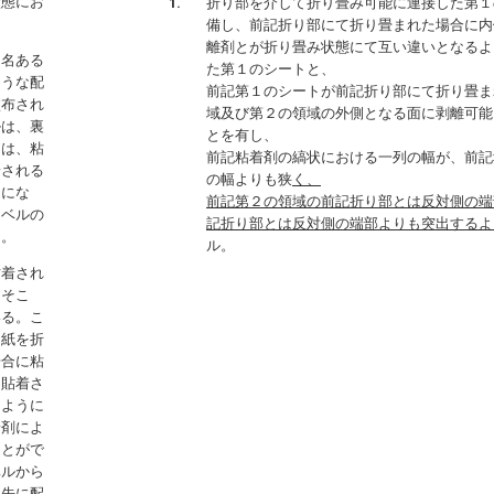
状態にお
折り部を介して折り畳み可能に連接した第１
備し、前記折り部にて折り畳まれた場合に内
離剤とが折り畳み状態にて互い違いとなるよ
氏名ある
た第１のシートと、
ような配
前記第１のシートが前記折り部にて折り畳ま
塗布され
域及び第２の領域の外側となる面に剥離可能
ルは、裏
とを有し、
ては、粘
前記粘着剤の縞状における一列の幅が、前記
着される
の幅よりも狭
く、
とにな
前記第２の領域の前記折り部とは反対側の端
ラベルの
記折り部とは反対側の端部よりも突出するよ
る。
ル。
貼着され
。そこ
いる。こ
用紙を折
場合に粘
に貼着さ
るように
着剤によ
ことがで
ベルから
送先に配