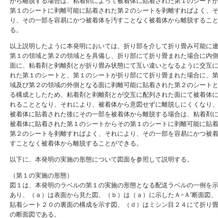
から離脱する場合は、粘着剤によって被着体に貼着された第１のシート
第１のシートに剥離可能に貼着された第２のシートを剥離すればよく、
り、その一部を容易にかつ被着体を汚すことなく被着体から離脱するこ
る。
以上説明したように本発明においては、折り部を介して折り畳み可能に
第１の領域と第２の領域とを具備し、折り部にて折り畳まれた場合に内
面に、粘着剤と剥離剤とが折り畳み状態にて互い違いとなるように交互
れた第１のシートと、第１のシートが折り部にて折り畳まれた場合に、
域及び第２の領域の外側となる面に剥離可能に貼着された第２のシート
る構成としたため、粘着剤と剥離剤とが交互に配列された面にて被着体
れることとなり、それにより、被着体から意図せずに離脱しにくくなり
被着体に貼着された後にその一部を被着体から離脱する場合は、粘着剤
被着体に貼着された第１のシートからその第１のシートに剥離可能に貼
第２のシートを剥離すればよく、それにより、その一部を容易にかつ被
すことなく被着体から離脱することができる。
以下に、本発明の実施の形態について図面を参照して説明する。
（第１の実施の形態）
図１は、本発明のラベルの第１の実施の形態となる配送ラベルの一例を
あり、（ａ）は表面から見た図、（ｂ）は（ａ）に示したＡ−Ａ’断面図、
貼着シート２０の裏面の構成を示す図、（ｄ）はミシン目２４にて折り
の断面図である。