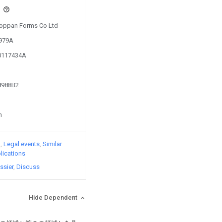
s
 Toppan Forms Co Ltd
8979A
10117434A
48988B2
n
)
Legal events
Similar
lications
ssier
Discuss
Hide Dependent