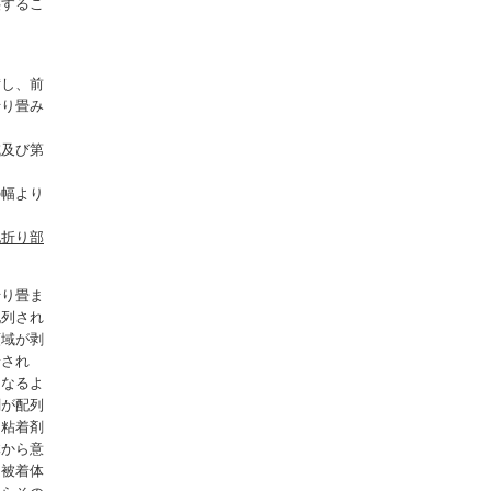
供するこ
備し、前
折り畳み
、
域及び第
、
の幅より
記折り部
折り畳ま
配列され
領域が剥
着され
となるよ
剤が配列
は粘着剤
体から意
を被着体