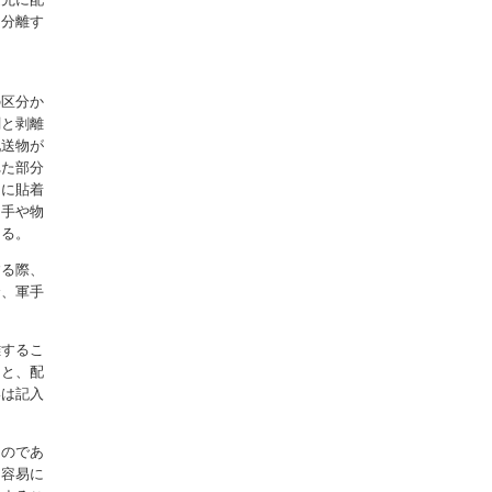
に分離す
の区分か
剤と剥離
配送物が
れた部分
物に貼着
に手や物
ある。
する際、
合、軍手
離するこ
ると、配
いは記入
ものであ
を容易に