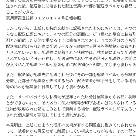
送された後、配送物に貼着された配送伝票の一部が配送ラベルから容易
ることができる。
実用新案登録第３１２０１７４号公報参照
しかしながら、上述した特許文献１に記載されたものにおいては、４つ
らなる配送伝票において、４つの区分の裏面に、折り重ねた場合に粘着
剤とが齟齬した状態で重なるように塗布されており、４つの区分のうち
配送先に届けられた際に配送ラベルから離脱する区分を剥離剤が塗布さ
とされているため、配送物に貼着された状態では、粘着剤によって配送
されていない区分が存在し、配送途中においてその区分と配送物との間
が入り込んで配送ラベルが意図せずに配送物から剥離してしまう虞れが
また、配送物が配送先に配送された後にその一部を配送ラベルから分離
分離した部分の配送物が表出するため、配送業者が軍手等をしている場
等の汚れが配送物に付着してしまう虞れがある。
また、４つの区分のうち粘着剤が塗布された区分は配送物から容易に剥
とができないため、その区分に個人情報等が印字あるいは記入されてい
送物が収容された箱をごみとして廃棄する場合、配送ラベルに印字ある
された個人情報が漏洩してしまう虞れがある。
本発明は、上述したような従来の技術が有する問題点に鑑みてなされた
って、被着体から意図せずに離脱しにくい構成としながらも、その一部