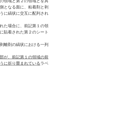
の領域と第２の領域とを具
側となる面に、粘着剤と剥
うに縞状に交互に配列され
れた場合に、前記第１の領
に貼着された第２のシート
剥離剤の縞状における一列
部が、前記第１の領域の前
うに折り畳まれている
ラベ