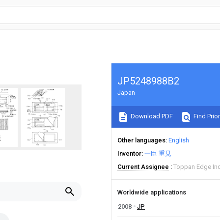
JP5248988B2
Japan
Download PDF
Find Prior
Other languages
English
Inventor
一臣 重見
Current Assignee
Toppan Edge In
Worldwide applications
2008
JP