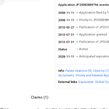
Application JP2008288979A event
Application filed by
2008-11-11
Priority to JP200828
2008-11-11
Publication of JP20
2010-05-27
Application granted
2013-07-31
Publication of JP52
2013-07-31
Active
Status
Anticipated expiratio
2028-11-11
Info
Patent citations (9)
Cited by (1
documents
Priority and Related App
External links
Espacenet
Global Do
Claims
(1)