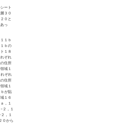
のシート
能層３０
ト２０と
であっ
，１１ｂ
１１ｂの
ット１８
それぞれ
先の住所
示領域１
それぞれ
先の住所
示領域１
１ｂが貼
領域１６
３ａ，１
−２，１
−２，１
２０から