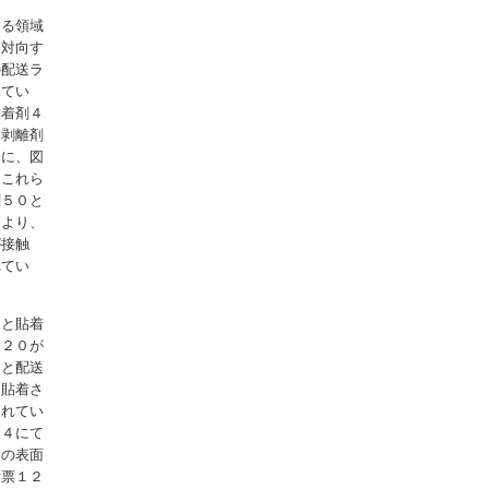
する領域
に対向す
の配送ラ
してい
粘着剤４
と剥離剤
合に、図
にこれら
剤５０と
により、
が接触
れてい
０と貼着
ト２０が
ａと配送
に貼着さ
されてい
２４にて
０の表面
付票１２