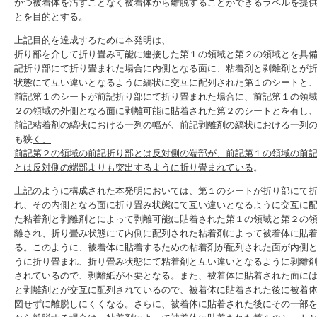
かつ被着体を汚すことなく被着体から離脱することができるラベルを提
とを目的とする。
上記目的を達成するために本発明は、
折り部を介して折り畳み可能に連接した第１の領域と第２の領域とを具
記折り部にて折り畳まれた場合に内側となる面に、粘着剤と剥離剤とが
状態にて互い違いとなるように縞状に交互に配列された第１のシートと
前記第１のシートが前記折り部にて折り畳まれた場合に、前記第１の領
２の領域の外側となる面に剥離可能に貼着された第２のシートとを有し
前記粘着剤の縞状における一列の幅が、前記剥離剤の縞状における一列
も狭
く、
前記第２の領域の前記折り部とは反対側の端部が、前記第１の領域の前
とは反対側の端部よりも突出するように折り畳まれている
。
上記のように構成された本発明においては、第１のシートが折り部にて
れ、その内側となる面に折り畳み状態にて互い違いとなるように交互に
た粘着剤と剥離剤とによって剥離可能に貼着された第１の領域と第２の
離され、折り畳み状態にて内側に配列された粘着剤によって被着体に貼
る。このように、被着体に貼着するための粘着剤が配列された面が内側
うに折り畳まれ、折り畳み状態にて粘着剤と互い違いとなるように剥離
されているので、剥離紙が不要となる。また、被着体に貼着された面に
と剥離剤とが交互に配列されているので、被着体に貼着された後に被着
図せずに離脱しにくくなる。さらに、被着体に貼着された後にその一部