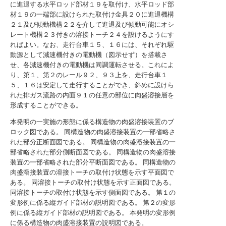
に進退する水平ロッド部材１９を取付け、水平ロッド部
材１９の一端部に設けられた取付け金具２０に進退機構
２１及び傾動機構２２を介して進退及び傾動可能にオシ
レート機構２３付きの溶接トーチ２４を設けるようにす
ればよい。なお、走行台車１５、１６には、それぞれ駆
動源として減速機付きの電動機（図示せず）を搭載さ
せ、各減速機付きの電動機は同調運転させる。これによ
り、第１、第２のレール９２、９３上を、走行台車１
５、１６は安定して走行することができ、斜めに設けら
れた排ガス流路の内面９１の任意の部位に肉盛溶接層を
形成することができる。
本発明の一実施の形態に係る構造物の肉盛溶接装置のブ
ロック図である。
同構造物の肉盛溶接装置の一部省略さ
れた部分正断面図である。
同構造物の肉盛溶接装置の一
部省略された部分側断面図である。
同構造物の肉盛溶接
装置の一部省略された部分平断面図である。
同構造物の
肉盛溶接装置の溶接トーチの取付け状態を示す平面図で
ある。
同溶接トーチの取付け状態を示す正面図である。
同溶接トーチの取付け状態を示す側面図である。
第１の
変形例に係る縦ガイド部材の説明図である。
第２の変形
例に係る縦ガイド部材の説明図である。
本発明の変形例
に係る構造物の肉盛溶接装置の説明図である。