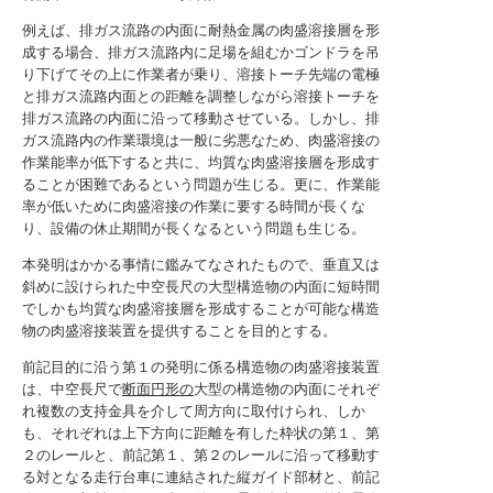
例えば、排ガス流路の内面に耐熱金属の肉盛溶接層を形
成する場合、排ガス流路内に足場を組むかゴンドラを吊
り下げてその上に作業者が乗り、溶接トーチ先端の電極
と排ガス流路内面との距離を調整しながら溶接トーチを
排ガス流路の内面に沿って移動させている。しかし、排
ガス流路内の作業環境は一般に劣悪なため、肉盛溶接の
作業能率が低下すると共に、均質な肉盛溶接層を形成す
ることが困難であるという問題が生じる。更に、作業能
率が低いために肉盛溶接の作業に要する時間が長くな
り、設備の休止期間が長くなるという問題も生じる。
本発明はかかる事情に鑑みてなされたもので、垂直又は
斜めに設けられた中空長尺の大型構造物の内面に短時間
でしかも均質な肉盛溶接層を形成することが可能な構造
物の肉盛溶接装置を提供することを目的とする。
前記目的に沿う第１の発明に係る構造物の肉盛溶接装置
は、中空長尺で
断面円形の
大型の構造物の内面にそれぞ
れ複数の支持金具を介して周方向に取付けられ、しか
も、それぞれは上下方向に距離を有した枠状の第１、第
２のレールと、前記第１、第２のレールに沿って移動す
る対となる走行台車に連結された縦ガイド部材と、前記