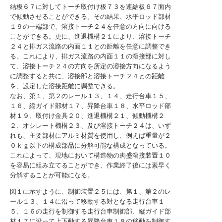
結板６７に対してトーチ取付け板７３を連結板６７面内
で傾動させることができる。その結果、水平ロッド部材
１９の一端部で、溶接トーチ２４を任意の方向に向ける
ことができる。更に、進退機構２１により、溶接トーチ
２４と排ガス流路の内面１１との距離を任意に調整でき
る。これにより、排ガス流路の内面１１の溶接部に対し
て、溶接トーチ２４の方向を所定の溶接方向になるよう
に調整すると共に、溶接部と溶接トーチ２４との距離
を、設定した溶接距離に調整できる。
なお、第１、第２のレール１３、１４、走行台車１５、
１６、縦ガイド部材１７、昇降台車１８、水平ロッド部
材１９、取付け金具２０、進退機構２１、傾動機構２
２、オシレート機構２３、及び溶接トーチ２４は、いず
れも、主要部材にアルミ材質を使用し、例えば重量が２
０ｋｇ以下の構成部品に分解可能な構成となっている。
これによって、現地において構造物の肉盛溶接装置１０
を容易に組み立てることができ、作業終了後には素早く
分解することが可能になる。
図１に示すように、制御装置２５には、第１、第２のレ
ール１３、１４に沿って移動する対となる走行台車１
５、１６の走行を制御する走行台車制御部、縦ガイド部
材１７に沿って上下動する昇降台車１８の移動を制御す