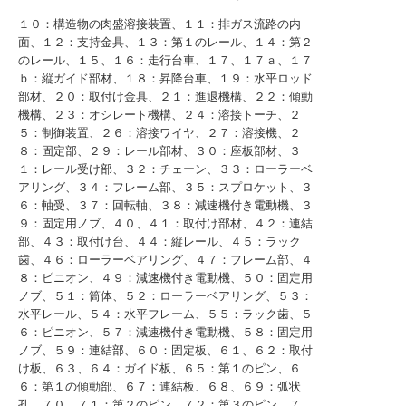
１０：構造物の肉盛溶接装置、１１：排ガス流路の内
面、１２：支持金具、１３：第１のレール、１４：第２
のレール、１５、１６：走行台車、１７、１７ａ、１７
ｂ：縦ガイド部材、１８：昇降台車、１９：水平ロッド
部材、２０：取付け金具、２１：進退機構、２２：傾動
機構、２３：オシレート機構、２４：溶接トーチ、２
５：制御装置、２６：溶接ワイヤ、２７：溶接機、２
８：固定部、２９：レール部材、３０：座板部材、３
１：レール受け部、３２：チェーン、３３：ローラーベ
アリング、３４：フレーム部、３５：スプロケット、３
６：軸受、３７：回転軸、３８：減速機付き電動機、３
９：固定用ノブ、４０、４１：取付け部材、４２：連結
部、４３：取付け台、４４：縦レール、４５：ラック
歯、４６：ローラーベアリング、４７：フレーム部、４
８：ピニオン、４９：減速機付き電動機、５０：固定用
ノブ、５１：筒体、５２：ローラーベアリング、５３：
水平レール、５４：水平フレーム、５５：ラック歯、５
６：ピニオン、５７：減速機付き電動機、５８：固定用
ノブ、５９：連結部、６０：固定板、６１、６２：取付
け板、６３、６４：ガイド板、６５：第１のピン、６
６：第１の傾動部、６７：連結板、６８、６９：弧状
孔、７０、７１：第２のピン、７２：第３のピン、７