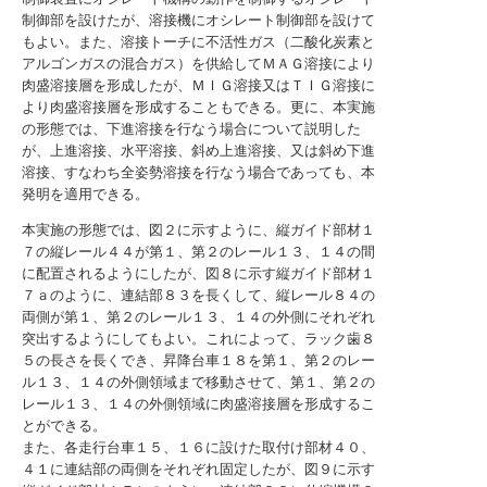
制御部を設けたが、溶接機にオシレート制御部を設けて
もよい。また、溶接トーチに不活性ガス（二酸化炭素と
アルゴンガスの混合ガス）を供給してＭＡＧ溶接により
肉盛溶接層を形成したが、ＭＩＧ溶接又はＴＩＧ溶接に
より肉盛溶接層を形成することもできる。更に、本実施
の形態では、下進溶接を行なう場合について説明した
が、上進溶接、水平溶接、斜め上進溶接、又は斜め下進
溶接、すなわち全姿勢溶接を行なう場合であっても、本
発明を適用できる。
本実施の形態では、図２に示すように、縦ガイド部材１
７の縦レール４４が第１、第２のレール１３、１４の間
に配置されるようにしたが、図８に示す縦ガイド部材１
７ａのように、連結部８３を長くして、縦レール８４の
両側が第１、第２のレール１３、１４の外側にそれぞれ
突出するようにしてもよい。これによって、ラック歯８
５の長さを長くでき、昇降台車１８を第１、第２のレー
ル１３、１４の外側領域まで移動させて、第１、第２の
レール１３、１４の外側領域に肉盛溶接層を形成するこ
とができる。
また、各走行台車１５、１６に設けた取付け部材４０、
４１に連結部の両側をそれぞれ固定したが、図９に示す