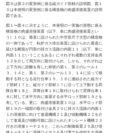
図９は第２の変形例に係る縦ガイド部材の説明図、図１
０は本発明の変形例に係る構造物の肉盛溶接装置の説明
図である。
図１〜図４に示すように、本発明の一実施の形態に係る
構造物の肉盛溶接装置（以下、単に肉盛溶接装置とい
う）１０は、垂直に設けられた中空長尺で大型の構造物
の一例であって、転炉ガス排出装置に設けられた垂直に
延びる断面が円形の排ガス流路の内面１１（以下、単に
内面１１ということもある）にそれぞれ複数の支持金具
１２を介して周方向に取付けられ、しかも、それぞれは
上下方向に距離を有した枠状の第１、第２のレール１
３、１４と、第１、第２のレール１３、１４に沿って移
動する対となる走行台車１５、１６に連結された縦ガイ
ド部材１７と、縦ガイド部材１７に沿って上下動する昇
降台車１８と、昇降台車１８に取付けられて昇降台車１
８に対して水平方向に進退する水平ロッド部材１９とを
有している。更に、肉盛溶接装置１０は、水平ロッド部
材１９の一端部の取付け金具２０に排ガス流路の内面１
１の溶接部に向けて進退機構２１及び傾動機構２２を介
して進退及び傾動可能に設けられたオシレート機構２３
付きの溶接トーチ２４と、これらの制御装置２５及び溶
接トーチ２４に溶接ワイヤ２６及び電力を供給する溶接