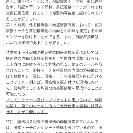
第１、第２のレールには、前記縦ガイド部材、前記昇降
台車、前記水平ロッド部材、前記溶接トーチがそれぞれ
複数任意位置、好ましくは複数均等位置に設けられてい
ることが好ましい。
第１の発明に係る構造物の肉盛溶接装置において、前記
溶接トーチと前記構造物の内面との距離を測定する距離
センサーを設けることができる。また、前記溶接機は、
パルス溶接機であることが好ましい。
請求項
１〜４
記載の構造物の肉盛溶接装置においては、
構造物の内面に支持金具を介して周方向に取付けられ、
上下方向に距離を有して枠状の第１、第２のレールを取
付けることで、溶接トーチを構造物の内面の溶接部に向
けて移動させ、更に、溶接トーチを溶接部方向に向ける
ことができ、例えば、構造物を据え付けた現地におい
て、短時間でしかも均質な肉盛溶接層を形成することが
可能になる。
そして、チェーン及びスプロケットを用いるので、枠状
の第１、第２のレールに沿って走行台車を容易に移動さ
せることが可能になる。
特に、請求項２記載の構造物の肉盛溶接装置において
は、溶接トーチにオシレート機構を設けているので、溶