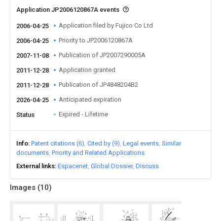
Application JP2006120867A events
Application filed by Fujico Co Ltd
2006-04-25
Priority to JP2006120867A
2006-04-25
Publication of JP2007290005A
2007-11-08
Application granted
2011-12-28
Publication of JP4848204B2
2011-12-28
Anticipated expiration
2026-04-25
Expired - Lifetime
Status
Info
Patent citations (6)
Cited by (9)
Legal events
Similar
documents
Priority and Related Applications
External links
Espacenet
Global Dossier
Discuss
Images (
10
)