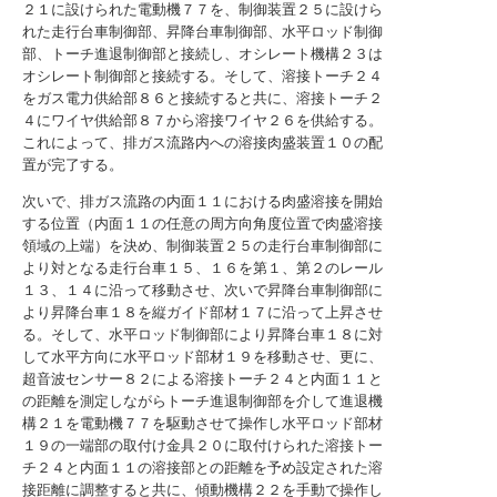
２１に設けられた電動機７７を、制御装置２５に設けら
れた走行台車制御部、昇降台車制御部、水平ロッド制御
部、トーチ進退制御部と接続し、オシレート機構２３は
オシレート制御部と接続する。そして、溶接トーチ２４
をガス電力供給部８６と接続すると共に、溶接トーチ２
４にワイヤ供給部８７から溶接ワイヤ２６を供給する。
これによって、排ガス流路内への溶接肉盛装置１０の配
置が完了する。
次いで、排ガス流路の内面１１における肉盛溶接を開始
する位置（内面１１の任意の周方向角度位置で肉盛溶接
領域の上端）を決め、制御装置２５の走行台車制御部に
より対となる走行台車１５、１６を第１、第２のレール
１３、１４に沿って移動させ、次いで昇降台車制御部に
より昇降台車１８を縦ガイド部材１７に沿って上昇させ
る。そして、水平ロッド制御部により昇降台車１８に対
して水平方向に水平ロッド部材１９を移動させ、更に、
超音波センサー８２による溶接トーチ２４と内面１１と
の距離を測定しながらトーチ進退制御部を介して進退機
構２１を電動機７７を駆動させて操作し水平ロッド部材
１９の一端部の取付け金具２０に取付けられた溶接トー
チ２４と内面１１の溶接部との距離を予め設定された溶
接距離に調整すると共に、傾動機構２２を手動で操作し