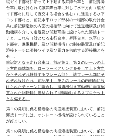
縦ガイド部材に沿って上下動する昇降台車と、前記昇降
台車に取付けられて該昇降台車に対して水平方向（縦ガ
イド部材に対して直交する場合を含む）に進退する水平
ロッド部材と、前記水平ロッド部材の一端部の取付け金
具に前記構造物の内面の溶接部に向けて進退機構及び傾
動機構を介して進退及び傾動可能に設けられた溶接トー
チと、これら（対となる走行台車、昇降台車、水平ロッ
ド部材、進退機構、及び傾動機構）の制御装置及び前記
溶接トーチに溶接ワイヤ及び電力を供給する溶接機とを
有
し、
前記対となる走行台車は、前記第１、第２のレールの上
下方向両端部を、ローラーベアリングを介して上下方向
からそれぞれ挟持するフレーム部と、該フレーム部にそ
れぞれ設けられ、前記第１、第２のレールの内側面に設
けられたチェーンに噛合し、減速機付き電動機に垂直配
置された回転軸に連結されて回転駆動するスプロケット
とを備える。
第１の発明に係る構造物の肉盛溶接装置において、前記
溶接トーチには、オシレート機構が設けられていること
が好ましい。
第１の発明に係る構造物の肉盛溶接装置において、前記