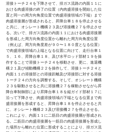
溶接トーチ２４を下降させて、排ガス流路の内面１１に
おける肉盛溶接の終了の位置（内肉盛溶接を開始した位
置と同一の周方向角度位置で肉盛溶接領域の下端）まで
肉盛溶接層が形成されると、昇降台車１８を停止させる
と共に、オシレート機構２３及び溶接機２７を停止させ
る。次いで、排ガス流路の内面１１における肉盛溶接層
を形成した周方向角度位置から離れた周方向角度位置
（例えば、周方向角度差が９０〜１８０度となる位置）
で肉盛溶接領域の上端となる位置に向けて、走行台車１
５、１６、昇降台車１８、及び水平ロッド部材１９を操
作することで溶接トーチ２４を移動させ、更に、進退機
構２１及び傾動機構２２を操作して、溶接トーチ２４と
内面１１の溶接部との溶接距離及び溶接部に対する溶接
トーチ２４の方向を調整する。そして、オシレート機構
２３を駆動させると共に溶接機２７を稼動させながら昇
降台車制御部により昇降台車１８を縦ガイド部材１７に
沿って下降させ、肉盛溶接領域の下端となる位置まで肉
盛溶接層を形成すると、昇降台車１８を停止させると共
に、オシレート機構２３及び溶接機２７を停止させる。
これにより、内面１１に二筋目の肉盛溶接層が形成され
る。二筋目の肉盛溶接層を一筋目の肉盛溶接層を形成し
た場所から離れた位置に形成することにより、排ガス流