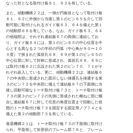
なった対となる取付け板６１、６２を有している。
また、傾動機構２２は、一側が円板状となって取付け板
６１、６２に外側から当接し第１のピン６５を介して回
動可能に取付けられるガイド板６３、６４を備えた第１
の傾動部６６を有している。なお、ガイド板６３、６４
の他端部は、それぞれ連結板６７の両側に連結してお
り、ガイド板６４には、第１のピン６５の中心位置を中
心とする異なる２つの半径の円弧（中心角が９０〜１０
０度）で挟まれた弧状孔６８、６９が第１のピン６５の
中心位置に対して対称に形成され、弧状孔６８、６９に
は取付け板６２に立設された第２のピン７０、７１がそ
れぞれ嵌入している。更に、傾動機構２２は、連結板６
７の中央部に形成された図示しない挿通孔を挿通する第
３のピン７２を中央部に備えて連結板６７の下面側に当
接し回動可能なトーチ取付け板７３と、トーチ取付け板
７３の第３のピン７２の先側に形成された雌ねじ部に螺
合し連結板６７に対して任意の角度位置まで回動した状
態のトーチ取付け板７３を固定する固定用ノブ７４とを
備えた第２の傾動部７５を有している。
進退機構２１は、トーチ取付け板７３の下面側に取付け
られ、平面視して矩形状のフレーム部７６と、フレーム