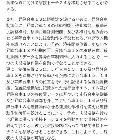
溶接位置に向けて溶接トーチ２４を移動させることがで
きる。
また、昇降台車１８に距離計を設けると共に、昇降台車
制御部に、昇降台車１８の移動機能、停止機能、移動速
度調整機能、移動距離計測機能、及び各機能を組み合わ
せて昇降台車１８に複合動作を行なわせるプログラム機
能を設けることにより、予め、溶接開始位置、すなわち
昇降台車１８の初期位置、昇降台車１８の移動速度、移
動距離のデータを昇降台車制御部に入力することで、一
つの肉盛溶接作業を自動で行なうことができる。
更に、制御装置２５に、走行台車１５、１６及び昇降台
車１８を連携させて移動させた際に走行台車１５、１６
及び昇降台車１８の位置をそれぞれ記憶する位置記憶機
能、位置記憶機能に記憶された走行台車１５、１６及び
昇降台車１８の各位置データに基づいて走行台車制御部
及び昇降台車制御部を介して走行台車１５、１６及び昇
降台車１８を連携動作させる連携動作機能を備えた連携
動作制御部を設けることにより、予め、肉盛溶接を行な
う経路に沿って溶接トーチ２４を移動させて溶接経路を
教えておくと、教えた溶接経路に沿って自動で溶接トー
チ２４を移動させることができる。これによって、曲線
状の肉盛溶接が可能になる。