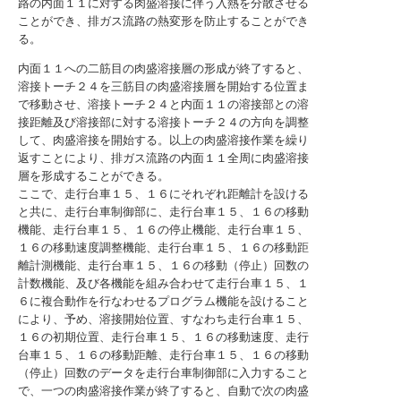
路の内面１１に対する肉盛溶接に伴う入熱を分散させる
ことができ、排ガス流路の熱変形を防止することができ
る。
内面１１への二筋目の肉盛溶接層の形成が終了すると、
溶接トーチ２４を三筋目の肉盛溶接層を開始する位置ま
で移動させ、溶接トーチ２４と内面１１の溶接部との溶
接距離及び溶接部に対する溶接トーチ２４の方向を調整
して、肉盛溶接を開始する。以上の肉盛溶接作業を繰り
返すことにより、排ガス流路の内面１１全周に肉盛溶接
層を形成することができる。
ここで、走行台車１５、１６にそれぞれ距離計を設ける
と共に、走行台車制御部に、走行台車１５、１６の移動
機能、走行台車１５、１６の停止機能、走行台車１５、
１６の移動速度調整機能、走行台車１５、１６の移動距
離計測機能、走行台車１５、１６の移動（停止）回数の
計数機能、及び各機能を組み合わせて走行台車１５、１
６に複合動作を行なわせるプログラム機能を設けること
により、予め、溶接開始位置、すなわち走行台車１５、
１６の初期位置、走行台車１５、１６の移動速度、走行
台車１５、１６の移動距離、走行台車１５、１６の移動
（停止）回数のデータを走行台車制御部に入力すること
で、一つの肉盛溶接作業が終了すると、自動で次の肉盛