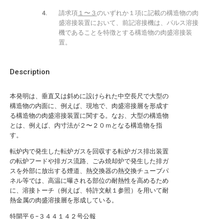
請求項
１〜３
のいずれか１項に記載の構造物の肉
盛溶接装置において、前記溶接機は、パルス溶接
機であることを特徴とする構造物の肉盛溶接装
置。
Description
本発明は、垂直又は斜めに設けられた中空長尺で大型の
構造物の内面に、例えば、現地で、肉盛溶接層を形成す
る構造物の肉盛溶接装置に関する。なお、大型の構造物
とは、例えば、内寸法が２〜２０ｍとなる構造物を指
す。
転炉内で発生した転炉ガスを回収する転炉ガス排出装置
の転炉フードや排ガス流路、ごみ焼却炉で発生した排ガ
スを外部に放出する煙道、熱交換器の熱交換チューブパ
ネル等では、高温に曝される部位の耐熱性を高めるため
に、溶接トーチ（例えば、特許文献１参照）を用いて耐
熱金属の肉盛溶接層を形成している。
特開平６−３４４１４２号公報