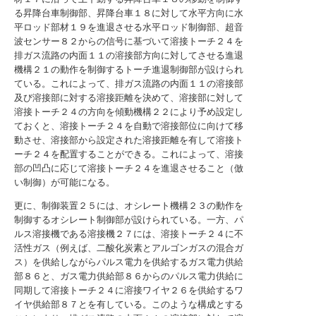
る昇降台車制御部、昇降台車１８に対して水平方向に水
平ロッド部材１９を進退させる水平ロッド制御部、超音
波センサー８２からの信号に基づいて溶接トーチ２４を
排ガス流路の内面１１の溶接部方向に対してさせる進退
機構２１の動作を制御するトーチ進退制御部が設けられ
ている。これによって、排ガス流路の内面１１の溶接部
及び溶接部に対する溶接距離を決めて、溶接部に対して
溶接トーチ２４の方向を傾動機構２２により予め設定し
ておくと、溶接トーチ２４を自動で溶接部位に向けて移
動させ、溶接部から設定された溶接距離を有して溶接ト
ーチ２４を配置することができる。これによって、溶接
部の凹凸に応じて溶接トーチ２４を進退させること（倣
い制御）が可能になる。
更に、制御装置２５には、オシレート機構２３の動作を
制御するオシレート制御部が設けられている。一方、パ
ルス溶接機である溶接機２７には、溶接トーチ２４に不
活性ガス（例えば、二酸化炭素とアルゴンガスの混合ガ
ス）を供給しながらパルス電力を供給するガス電力供給
部８６と、ガス電力供給部８６からのパルス電力供給に
同期して溶接トーチ２４に溶接ワイヤ２６を供給するワ
イヤ供給部８７とを有している。このような構成とする