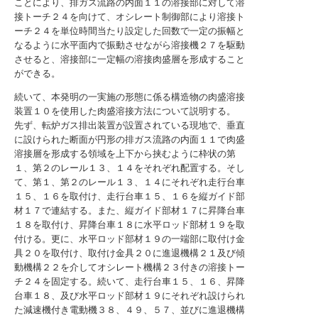
ことにより、排ガス流路の内面１１の溶接部に対して溶
接トーチ２４を向けて、オシレート制御部により溶接ト
ーチ２４を単位時間当たり設定した回数で一定の振幅と
なるように水平面内で振動させながら溶接機２７を駆動
させると、溶接部に一定幅の溶接肉盛層を形成すること
ができる。
続いて、本発明の一実施の形態に係る構造物の肉盛溶接
装置１０を使用した肉盛溶接方法について説明する。
先ず、転炉ガス排出装置が設置されている現地で、垂直
に設けられた断面が円形の排ガス流路の内面１１で肉盛
溶接層を形成する領域を上下から挟むように枠状の第
１、第２のレール１３、１４をそれぞれ配置する。そし
て、第１、第２のレール１３、１４にそれぞれ走行台車
１５、１６を取付け、走行台車１５、１６を縦ガイド部
材１７で連結する。また、縦ガイド部材１７に昇降台車
１８を取付け、昇降台車１８に水平ロッド部材１９を取
付ける。更に、水平ロッド部材１９の一端部に取付け金
具２０を取付け、取付け金具２０に進退機構２１及び傾
動機構２２を介してオシレート機構２３付きの溶接トー
チ２４を固定する。続いて、走行台車１５、１６、昇降
台車１８、及び水平ロッド部材１９にそれぞれ設けられ
た減速機付き電動機３８、４９、５７、並びに進退機構