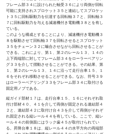
フレーム部３４に設けられた軸受３６により両側が回転
可能に支持されスプロケット３５と連結してスプロケッ
ト３５に回転駆動力を伝達する回転軸３７と、回転軸３
７に回転駆動力を与える減速機付き電動機３８とを有し
ている。
このような構成とすることにより、減速機付き電動機３
８を駆動させて回転軸３７を回転させるとスプロケット
３５をチェーン３２に噛合させながら回転させることが
できる。これにより、第１、第２のレール１３、１４の
上下両端部に対してフレーム部３４をローラーベアリン
グ３３を介して摺動させることができる。その結果、第
１、第２のレール１３、１４に沿って走行台車１５、１
６をそれぞれ移動させることができる。なお、符号３９
はローラーベアリング３３をフレーム部３４に取付ける
固定用ノブである。
縦ガイド部材１７は、走行台車１５、１６にそれぞれ取
付け部材４０、４１を介して両側が固定される連結部４
２と、連結部４２に取付け台４３を介して両側がそれぞ
れ固定される縦レール４４を有している。ここで、縦レ
ール４４の前側面にはラック歯４５が取付けられてい
る。昇降台車１８は、縦レール４４の水平方向の両端部