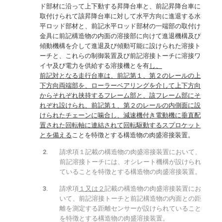
ド部材に沿って上下動する昇降台車と、前記昇降台車に
取付けられて該昇降台車に対して水平方向に進退する水
平ロッド部材と、前記水平ロッド部材の一端部の取付け
金具に前記構造物の内面の溶接部に向けて進退機構及び
傾動機構を介して進退及び傾動可能に設けられた溶接ト
ーチと、これらの制御装置及び前記溶接トーチに溶接ワ
イヤ及び電力を供給する溶接機とを有
し、
前記対となる走行台車は、前記第１、第２のレールの上
下方向両端部を、ローラーベアリングを介して上下方向
からそれぞれ挟持するフレーム部と、該フレーム部にそ
れぞれ設けられ、前記第１、第２のレールの内側面に設
けられたチェーンに噛合し、減速機付き電動機に垂直配
置された回転軸に連結されて回転駆動するスプロケット
とを備える
ことを特徴とする構造物の肉盛溶接装置。
請求項１記載の構造物の肉盛溶接装置において、
前記溶接トーチには、オシレート機構が設けられ
ていることを特徴とする構造物の肉盛溶接装置。
請求項
１又は２
記載の構造物の肉盛溶接装置にお
いて、前記溶接トーチと前記構造物の内面との距
離を測定する距離センサーが設けられていること
を特徴とする構造物の肉盛溶接装置。