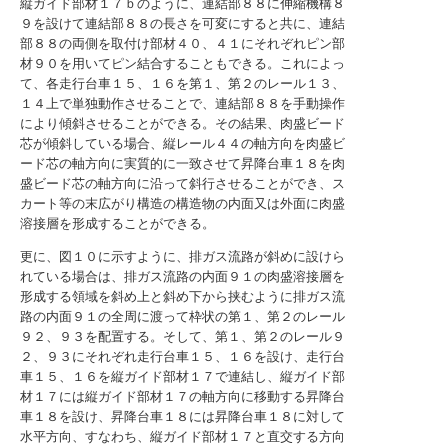
縦ガイド部材１７ｂのように、連結部８８に伸縮機構８
９を設けて連結部８８の長さを可変にすると共に、連結
部８８の両側を取付け部材４０、４１にそれぞれピン部
材９０を用いてピン結合することもできる。これによっ
て、各走行台車１５、１６を第１、第２のレール１３、
１４上で単独動作させることで、連結部８８を手動操作
により傾斜させることができる。その結果、肉盛ビード
芯が傾斜している場合、縦レール４４の軸方向を肉盛ビ
ード芯の軸方向に実質的に一致させて昇降台車１８を肉
盛ビード芯の軸方向に沿って斜行させることができ、ス
カート等の末広がり構造の構造物の内面又は外面に肉盛
溶接層を形成することができる。
更に、図１０に示すように、排ガス流路が斜めに設けら
れている場合は、排ガス流路の内面９１の肉盛溶接層を
形成する領域を斜め上と斜め下から挟むように排ガス流
路の内面９１の全周に渡って枠状の第１、第２のレール
９２、９３を配置する。そして、第１、第２のレール９
２、９３にそれぞれ走行台車１５、１６を設け、走行台
車１５、１６を縦ガイド部材１７で連結し、縦ガイド部
材１７には縦ガイド部材１７の軸方向に移動する昇降台
車１８を設け、昇降台車１８には昇降台車１８に対して
水平方向、すなわち、縦ガイド部材１７と直交する方向