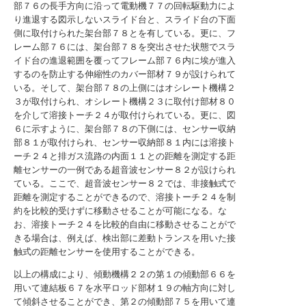
部７６の長手方向に沿って電動機７７の回転駆動力によ
り進退する図示しないスライド台と、スライド台の下面
側に取付けられた架台部７８とを有している。更に、フ
レーム部７６には、架台部７８を突出させた状態でスラ
イド台の進退範囲を覆ってフレーム部７６内に埃が進入
するのを防止する伸縮性のカバー部材７９が設けられて
いる。そして、架台部７８の上側にはオシレート機構２
３が取付けられ、オシレート機構２３に取付け部材８０
を介して溶接トーチ２４が取付けられている。更に、図
６に示すように、架台部７８の下側には、センサー収納
部８１が取付けられ、センサー収納部８１内には溶接ト
ーチ２４と排ガス流路の内面１１との距離を測定する距
離センサーの一例である超音波センサー８２が設けられ
ている。ここで、超音波センサー８２では、非接触式で
距離を測定することができるので、溶接トーチ２４を制
約を比較的受けずに移動させることが可能になる。な
お、溶接トーチ２４を比較的自由に移動させることがで
きる場合は、例えば、検出部に差動トランスを用いた接
触式の距離センサーを使用することができる。
以上の構成により、傾動機構２２の第１の傾動部６６を
用いて連結板６７を水平ロッド部材１９の軸方向に対し
て傾斜させることができ、第２の傾動部７５を用いて連