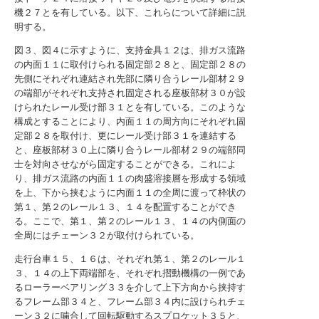
機２７とを有している。以下、これらについて詳細に説
明する。
図３、図４に示すように、支持金具１２は、排ガス流路
の内面１１に取付けられる固定部２８と、固定部２８の
先側にそれぞれ連結され先部に隣り合うレール部材２９
の端部がそれぞれ支持され固定される座板部材３０が設
けられたレール受け部３１とを有している。このような
構成とすることにより、内面１１の周方向にそれぞれ固
定部２８を取付け、更にレール受け部３１を連結する
と、座板部材３０上に隣り合うレール部材２９の端部同
士を対向させながら固定することができる。これによ
り、排ガス流路の内面１１の肉盛溶接層を形成する領域
を上、下から挟むように内面１１の全周に渡って枠状の
第１、第２のレール１３、１４を配置することができ
る。ここで、第１、第２のレール１３、１４の内側面の
全周にはチェーン３２が取付けられている。
走行台車１５、１６は、それぞれ第１、第２のレール１
３、１４の上下両端部を、それぞれ摺動機構の一例であ
るローラーベアリング３３を介して上下方向から挟持す
るフレーム部３４と、フレーム部３４内に設けられチェ
ーン３２に噛合して回転駆動するスプロケット３５と、