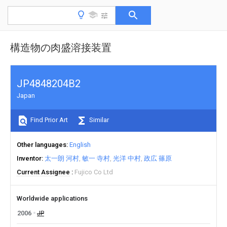
構造物の肉盛溶接装置
JP4848204B2
Japan
Find Prior Art
Similar
Other languages
English
Inventor
太一朗 河村
敏一 寺村
光洋 中村
政広 篠原
Current Assignee
Fujico Co Ltd
Worldwide applications
2006
JP