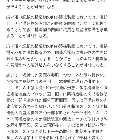
接トーチを移動させながら一定幅の肉盛溶接層を容易に
形成することが可能になる。
請求項
３
記載の構造物の肉盛溶接装置においては、溶接
トーチと構造物の内面との距離を距離センサーで把握す
ることができ、構造物の内面に均質な肉盛溶接層を形成
することが可能になる。
請求項
４
記載の構造物の肉盛溶接装置においては、溶接
機がパルス溶接機なので、肉盛溶接時に構造物の内面に
対する入熱を少なくすることができ、溶接金属の構造物
の表層部への溶け込みを少なくすることが可能になる。
続いて、添付した図面を参照しつつ、本発明を具体化し
た実施の形態につき説明し、本発明の理解に供する。
ここで、図１は本発明の一実施の形態に係る構造物の肉
盛溶接装置のブロック図、図２は同構造物の肉盛溶接装
置の一部省略された部分正断面図、図３は同構造物の肉
盛溶接装置の一部省略された部分側断面図、図４は同構
造物の肉盛溶接装置の一部省略された部分平断面図、図
５は同構造物の肉盛溶接装置の溶接トーチの取付け状態
を示す平面図、図６は同溶接トーチの取付け状態を示す
正面図、図７は同溶接トーチの取付け状態を示す側面
図、図８は第１の変形例に係る縦ガイド部材の説明図、