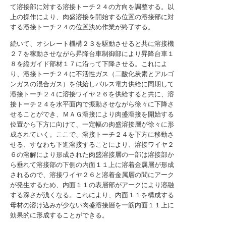
て溶接部に対する溶接トーチ２４の方向を調整する。以
上の操作により、肉盛溶接を開始する位置の溶接部に対
する溶接トーチ２４の位置決め作業が終了する。
続いて、オシレート機構２３を駆動させると共に溶接機
２７を稼動させながら昇降台車制御部により昇降台車１
８を縦ガイド部材１７に沿って下降させる。これによ
り、溶接トーチ２４に不活性ガス（二酸化炭素とアルゴ
ンガスの混合ガス）を供給しパルス電力供給に同期して
溶接トーチ２４に溶接ワイヤ２６を供給すると共に、溶
接トーチ２４を水平面内で振動させながら徐々に下降さ
せることができ、ＭＡＧ溶接により肉盛溶接を開始する
位置から下方に向けて、一定幅の肉盛溶接層が徐々に形
成されていく。ここで、溶接トーチ２４を下方に移動さ
せる、すなわち下進溶接することにより、溶接ワイヤ２
６の溶解により形成された肉盛溶接層の一部は溶接部か
ら垂れて溶接部の下側の内面１１上に溶着金属層が形成
されるので、溶接ワイヤ２６と溶着金属層の間にアーク
が発生するため、内面１１の表層部がアークにより溶融
する深さが浅くなる。これにより、内面１１を構成する
母材の溶け込みが少ない肉盛溶接層を一筋内面１１上に
効果的に形成することができる。