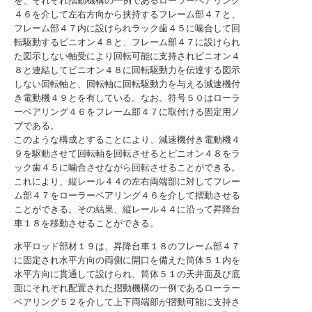
を、それぞれ摺動機構の一例であるローラーベアリング
４６を介して左右方向から挟持するフレーム部４７と、
フレーム部４７内に設けられラック歯４５に噛合して回
転駆動するピニオン４８と、フレーム部４７に設けられ
た図示しない軸受により回転可能に支持されピニオン４
８と連結してピニオン４８に回転駆動力を伝達する図示
しない回転軸と、回転軸に回転駆動力を与える減速機付
き電動機４９とを有している。なお、符号５０はローラ
ーベアリング４６をフレーム部４７に取付ける固定用ノ
ブである。
このような構成とすることにより、減速機付き電動機４
９を駆動させて回転軸を回転させるとピニオン４８をラ
ック歯４５に噛合させながら回転させることができる。
これにより、縦レール４４の左右両端部に対してフレー
ム部４７をローラーベアリング４６を介して摺動させる
ことができる。その結果、縦レール４４に沿って昇降台
車１８を移動させることができる。
水平ロッド部材１９は、昇降台車１８のフレーム部４７
に固定され水平方向の両側に開口を備えた筒体５１内を
水平方向に貫通して設けられ、筒体５１の天井面及び底
面にそれぞれ配置された摺動機構の一例であるローラー
ベアリング５２を介して上下両端部が摺動可能に支持さ