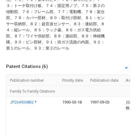
３：トーチ取付け板、７４：固定用ノブ、７５：第２の
傾動部、７６：フレーム部、７７：電動機、７８：架台
部、７９：カバー部材、８０：取付け部材、８１：セン
サー収納部、８２：超音波センサー、８３：連結部、８
４：縦レール、８５：ラック歯、８６：ガス電力供給
部、８７：ワイヤ供給部、８８：連結部、８９：伸縮機
構、９０：ピン部材、９１：排ガス流路の内面、９２：
第１のレール、９３：第２のレール
Patent Citations (6)
Publication number
Priority date
Publication date
Assi
Family To Family Citations
JP2649308B2
*
1993-03-18
1997-09-03
川崎
株式