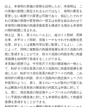
以上、本発明の実施の形態を説明したが、本発明は、こ
の実施の形態に限定されるものではなく、発明の要旨を
変更しない範囲での変更は可能であり、前記したそれぞ
れの実施の形態や変形例の一部又は全部を組み合わせて
本発明の構造物の肉盛溶接装置を構成する場合も本発明
の権利範囲に含まれる。
例えば、第１、第２のレール上に、縦ガイド部材、昇降
台車、水平ロッド部材、溶接トーチをそれぞれ複数任意
位置、好ましくは複数均等位置に配置してもよい。これ
によって、同時に複数筋の肉盛溶接層を排ガス流路の内
面に形成することができ、排ガス流路の内面全周に肉盛
溶接層を短時間で形成することができる。
本実施の形態では、中空長尺で大型の構造物の一例とし
て、転炉ガス排出装置の排ガス流路内に肉盛溶接層を形
成したが、転炉ガス排出装置の転炉フードの内面、ごみ
焼却炉の煙道の内面、排ガス流路内の熱交換チューブの
外面等のように、第１、第２のレールが取付け可能であ
れば断面が任意形状の構造体の内面又は外面に対して
も、更に、熱交換器の熱交換チューブパネルの内面のよ
うに平面状の構造体に対しても本発明を適用して肉盛溶
接層を形成することができる。
制御装置にオシレート機構の動作を制御するオシレート