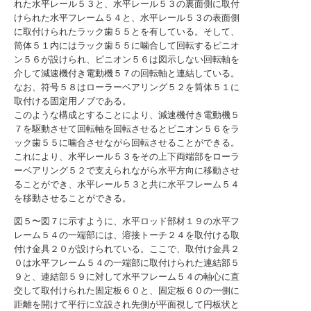
れた水平レール５３と、水平レール５３の裏面側に取付
けられた水平フレーム５４と、水平レール５３の表面側
に取付けられたラック歯５５とを有している。そして、
筒体５１内にはラック歯５５に噛合して回転するピニオ
ン５６が設けられ、ピニオン５６は図示しない回転軸を
介して減速機付き電動機５７の回転軸と連結している。
なお、符号５８はローラーベアリング５２を筒体５１に
取付ける固定用ノブである。
このような構成とすることにより、減速機付き電動機５
７を駆動させて回転軸を回転させるとピニオン５６をラ
ック歯５５に噛合させながら回転させることができる。
これにより、水平レール５３をその上下両端部をローラ
ーベアリング５２で支えられながら水平方向に移動させ
ることができ、水平レール５３と共に水平フレーム５４
を移動させることができる。
図５〜図７に示すように、水平ロッド部材１９の水平フ
レーム５４の一端部には、溶接トーチ２４を取付ける取
付け金具２０が設けられている。ここで、取付け金具２
０は水平フレーム５４の一端部に取付けられた連結部５
９と、連結部５９に対して水平フレーム５４の軸心に直
交して取付けられた固定板６０と、固定板６０の一側に
距離を開けて平行に立設され先側が平面視して円板状と