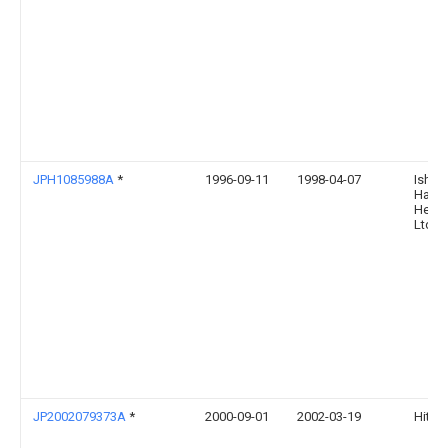
JPH1085988A
*
1996-09-11
1998-04-07
Ishik
Hari
Heavy
Ltd
JP2002079373A
*
2000-09-01
2002-03-19
Hitach