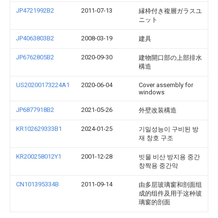
JP4721992B2
2011-07-13
縁枠付き複層ガラスユ
ニット
JP4063803B2
2008-03-19
建具
JP6762805B2
2020-09-30
建物開口部の上部排水
構造
US20200173224A1
2020-06-04
Cover assembly for
windows
JP6877918B2
2021-05-26
外壁改装構造
KR102629333B1
2024-01-25
기밀성능이 구비된 방
재 창호 구조
KR200258012Y1
2001-12-28
빗물 비산 방지용 중간
창짝용 중간막
CN101395334B
2011-09-14
由多层玻璃窗和剖面组
成的组件及用于这种玻
璃窗的剖面