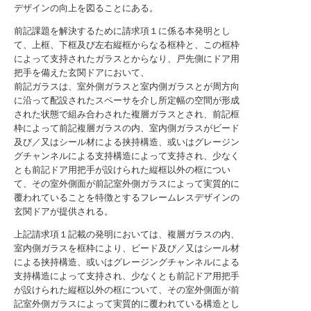
デザインの向上を図ることにある。
前記課題を解決するために請求項１に係る本発明とし
て、上框、下框及び左右縦框からなる框枠と、この框枠
によって支持されたガラスとからなり、戸先側にドア用
把手を備えた玄関ドアにおいて、
前記ガラスは、室外側ガラスと室内側ガラスとが周方向
に沿って配設されたスペーサを介し所定幅の空間が形成
された状態で組み合わされた複層ガラスとされ、前記框
枠によって前記複層ガラスの内、室内側ガラスがビード
及び／又はシール材による挟持構造、或いはグレージン
グチャンネルによる支持構造によって支持され、少なく
とも前記ドア用把手が設けられた縦框以外の框につい
て、その室外側面が前記室外側ガラスによって実質的に
覆われていることを特徴とするフレームレスデザインの
玄関ドアが提供される。
上記請求項１記載の発明においては、複層ガラスの内、
室内側ガラスを框枠により、ビード及び／又はシール材
による挟持構造、或いはグレージングチャンネルによる
支持構造によって支持され、少なくとも前記ドア用把手
が設けられた縦框以外の框について、その室外側面が前
記室外側ガラスによって実質的に覆われている構造とし