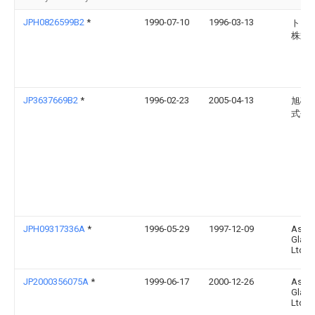
JPH0826599B2
*
1990-07-10
1996-03-13
トス
株式
JP3637669B2
*
1996-02-23
2005-04-13
旭硝
式会
JPH09317336A
*
1996-05-29
1997-12-09
Asahi
Glass
Ltd
JP2000356075A
*
1999-06-17
2000-12-26
Asahi
Glass
Ltd