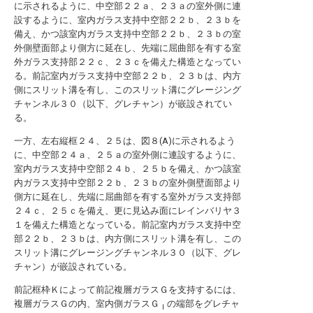
に示されるように、中空部２２ａ、２３ａの室外側に連
設するように、室内ガラス支持中空部２２ｂ、２３ｂを
備え、かつ該室内ガラス支持中空部２２ｂ、２３ｂの室
外側壁面部より側方に延在し、先端に屈曲部を有する室
外ガラス支持部２２ｃ、２３ｃを備えた構造となってい
る。前記室内ガラス支持中空部２２ｂ、２３ｂは、内方
側にスリット溝を有し、このスリット溝にグレージング
チャンネル３０（以下、グレチャン）が嵌設されてい
る。
一方、左右縦框２４、２５は、図８(A)に示されるよう
に、中空部２４ａ、２５ａの室外側に連設するように、
室内ガラス支持中空部２４ｂ、２５ｂを備え、かつ該室
内ガラス支持中空部２２ｂ、２３ｂの室外側壁面部より
側方に延在し、先端に屈曲部を有する室外ガラス支持部
２４ｃ、２５ｃを備え、更に見込み面にレインバリヤ３
１を備えた構造となっている。前記室内ガラス支持中空
部２２ｂ、２３ｂは、内方側にスリット溝を有し、この
スリット溝にグレージングチャンネル３０（以下、グレ
チャン）が嵌設されている。
前記框枠Ｋによって前記複層ガラスＧを支持するには、
複層ガラスＧの内、室内側ガラスＧ
の端部をグレチャ
Ｉ