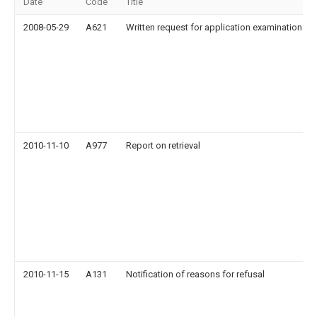
Date
Code
Title
2008-05-29
A621
Written request for application examination
2010-11-10
A977
Report on retrieval
2010-11-15
A131
Notification of reasons for refusal