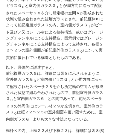
ガラスＧ
と室内側ガラスＧ
とが周方向に沿って配設
Ｏ
Ｉ
されたスペーサ２８を介し所定幅の空間Ａが形成された
状態で組み合わされた複層ガラスとされ、前記框枠Ｋに
よって前記複層ガラスＧの内、室内側ガラスＧ
がビー
Ｉ
ド及び／又はシール材による挟持構造、或いはグレージ
ングチャンネルによる支持構造、図示例ではグレージン
グチャンネルによる支持構造によって支持され、各框２
２〜２５の室外側面が前記室外側ガラスＧ
によって実
Ｏ
質的に覆われている構造としたものである。
以下、具体的に詳述すると、
前記複層ガラスＧは、詳細には図８に示されるように、
室外側ガラスＧ
と室内側ガラスＧ
とが周方向に沿っ
Ｏ
Ｉ
て配設されたスペーサ２８を介し所定幅の空間Ａが形成
された状態で組み合わされたもので、前記室外側ガラス
Ｇ
と室内側ガラスＧ
との間であって、前記スペーサ
Ｏ
Ｉ
２８の外周側にはシール材２９が充填され、室外側ガラ
スＧ
は框２２〜２５の室外側面を覆い隠すために、室
Ｏ
内側ガラスＧ
よりも大きな寸法となっている。
Ｉ
框枠Ｋの内、上框２２及び下框２３は、詳細には図８(B)