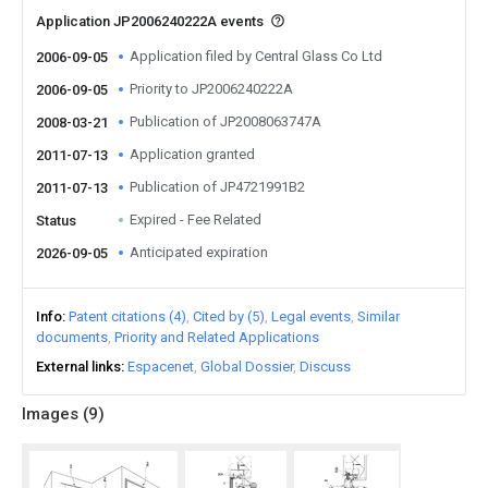
Application JP2006240222A events
Application filed by Central Glass Co Ltd
2006-09-05
Priority to JP2006240222A
2006-09-05
Publication of JP2008063747A
2008-03-21
Application granted
2011-07-13
Publication of JP4721991B2
2011-07-13
Expired - Fee Related
Status
Anticipated expiration
2026-09-05
Info
Patent citations (4)
Cited by (5)
Legal events
Similar
documents
Priority and Related Applications
External links
Espacenet
Global Dossier
Discuss
Images (
9
)