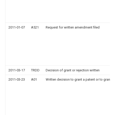
2011-01-07
A521
Request for written amendment filed
2011-03-17
TRDD
Decision of grant or rejection written
2011-03-23
A01
Written decision to grant a patent or to grant a 