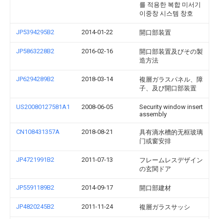
를 적용한 복합 미서기
이중창 시스템 창호
JP5394295B2
2014-01-22
開口部装置
JP5863228B2
2016-02-16
開口部装置及びその製
造方法
JP6294289B2
2018-03-14
複層ガラスパネル、障
子、及び開口部装置
US20080127581A1
2008-06-05
Security window insert
assembly
CN108431357A
2018-08-21
具有滴水槽的无框玻璃
门或窗安排
JP4721991B2
2011-07-13
フレームレスデザイン
の玄関ドア
JP5591189B2
2014-09-17
開口部建材
JP4820245B2
2011-11-24
複層ガラスサッシ