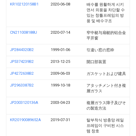
KR102120158B1
2020-06-08
배수를 원활하게 시키
면서 외풍을 차단할 수
있는 창틀프레임의 방
풍 및 배수구조
CN211008188U
2020-07-14
窄中梃与扇梃的铝合金
平开窗
JP2844320B2
1999-01-06
引違い窓の窓枠
JP5374239B2
2013-12-25
開口部装置
JP4272638B2
2009-06-03
ガスケットおよび建具
JP2963387B2
1999-10-18
アタッチメント付き複
層ガラス
JP2003120136A
2003-04-23
複層ガラス障子及びそ
の製造方法
KR20190089652A
2019-07-31
탈부착식 방충망 레일
프레임이 구비된 시스
템 창호