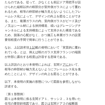
たものである。従って、少なくとも前記ドア用把手が設
けられた縦框以外の框部分が室外側ガラスによって覆わ
れるため、框等の枠部材が極力見えないようにしたフレ
ームレス化によって、デザインの向上を図ることができ
る。また、複層ガラスの内、室内側ガラスがビード及び
／又はシール材による挟持構造、或いはグレージングチ
ャンネルによる支持構造によって支持された構造である
ため、脱落の心配がなく、かつ施工も単層ガラスの設置
要領程度の手間で簡単に行うことができる。
なお、上記請求項
１記
載の発明において「実質的に覆わ
れている」とは、例えば框のガラス支持フランジの端面
が外部に露出する程度は許容する意味である。
以上詳説のとおり本発明によれば、玄関ド
アに
おいて、
框等の枠部材が極力見えないようにフレームレス化を進
めたことにより、デザインの向上を図ることができる。
以下、本発明の実施の形態について図面を参照しながら
詳述する。
〔第１形態例〕
図１は本発明に係る玄関ドア１、サッシ２，３を用いた
住宅の要部斜視図であり、図２は玄関ドア２の縦断面