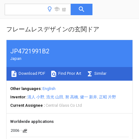
フレームレスデザインの玄関ドア
JP4721991B2
Japan
Download PDF
Find Prior Art
Similar
Other languages
English
Inventor
清人 小野
浩光 山田
努 高橋
健一 新井
正昭 片野
Current Assignee
Central Glass Co Ltd
Worldwide applications
2006
JP