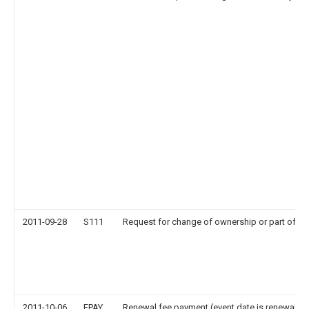
2011-09-28
S111
Request for change of ownership or part of o
2011-10-06
FPAY
Renewal fee payment (event date is renewal da