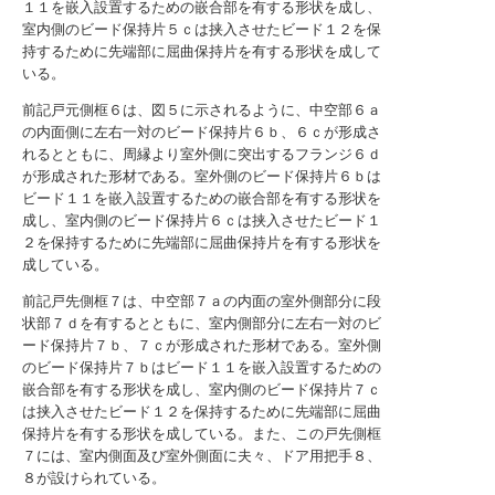
１１を嵌入設置するための嵌合部を有する形状を成し、
室内側のビード保持片５ｃは挟入させたビード１２を保
持するために先端部に屈曲保持片を有する形状を成して
いる。
前記戸元側框６は、図５に示されるように、中空部６ａ
の内面側に左右一対のビード保持片６ｂ、６ｃが形成さ
れるとともに、周縁より室外側に突出するフランジ６ｄ
が形成された形材である。室外側のビード保持片６ｂは
ビード１１を嵌入設置するための嵌合部を有する形状を
成し、室内側のビード保持片６ｃは挟入させたビード１
２を保持するために先端部に屈曲保持片を有する形状を
成している。
前記戸先側框７は、中空部７ａの内面の室外側部分に段
状部７ｄを有するとともに、室内側部分に左右一対のビ
ード保持片７ｂ、７ｃが形成された形材である。室外側
のビード保持片７ｂはビード１１を嵌入設置するための
嵌合部を有する形状を成し、室内側のビード保持片７ｃ
は挟入させたビード１２を保持するために先端部に屈曲
保持片を有する形状を成している。また、この戸先側框
７には、室内側面及び室外側面に夫々、ドア用把手８、
８が設けられている。