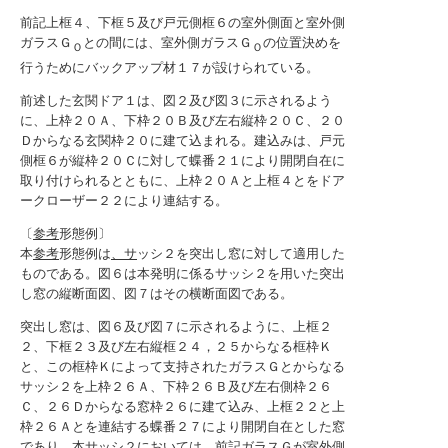
前記上框４、下框５及び戸元側框６の室外側面と室外側
ガラスＧ
との間には、室外側ガラスＧ
の位置決めを
Ｏ
Ｏ
行うためにバックアップ材１７が設けられている。
前述した玄関ドア１は、図２及び図３に示されるよう
に、上枠２０Ａ、下枠２０Ｂ及び左右縦枠２０Ｃ、２０
Ｄからなる玄関枠２０に建て込まれる。建込みは、戸元
側框６が縦枠２０Ｃに対して蝶番２１により開閉自在に
取り付けられるとともに、上枠２０Ａと上框４とをドア
ークローザー２２により連結する。
〔
参考
形態例〕
本
参考
形態例は
、サ
ッシ２を突出し窓に対して適用した
ものである。図６は本発明に係るサッシ２を用いた突出
し窓の縦断面図、図７はその横断面図である。
突出し窓は、図６及び図７に示されるように、上框２
２、下框２３及び左右縦框２４，２５からなる框枠Ｋ
と、この框枠Ｋによって支持されたガラスＧとからなる
サッシ２を上枠２６Ａ、下枠２６Ｂ及び左右側枠２６
Ｃ、２６Ｄからなる窓枠２６に建て込み、上框２２と上
枠２６Ａとを連結する蝶番２７により開閉自在とした窓
であり、本サッシ２においては、前記ガラスＧが室外側