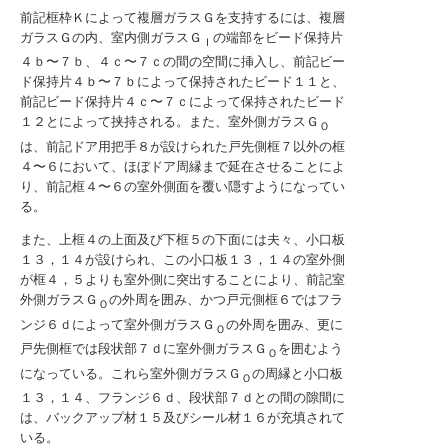
前記框枠Ｋによって複層ガラスＧを支持するには、複層
ガラスＧの内、室内側ガラスＧ
の端部をビード保持片
Ｉ
４ｂ〜７ｂ、４ｃ〜７ｃの間の空間に挿入し、前記ビー
ド保持片４ｂ〜７ｂによって保持されたビード１１と、
前記ビード保持片４ｃ〜７ｃによって保持されたビード
１２とによって挟持される。また、室外側ガラスＧ
Ｏ
は、前記ドア用把手８が設けられた戸先側框７以外の框
４〜６において、ほぼドア周縁まで延在させることによ
り、前記框４〜６の室外側面を覆い隠すようになってい
る。
また、上框４の上面及び下框５の下面には夫々、小口板
１３，１４が設けられ、この小口板１３，１４の室外側
が框４，５よりも室外側に突出することにより、前記室
外側ガラスＧ
の外周を囲み、かつ戸元側框６ではフラ
Ｏ
ンジ６ｄによって室外側ガラスＧ
の外周を囲み、更に
Ｏ
戸先側框では段状部７ｄに室外側ガラスＧ
を囲むよう
Ｏ
になっている。これら室外側ガラスＧ
の周縁と小口板
Ｏ
１３，１４、フランジ６ｄ、段状部７ｄとの間の隙間に
は、バックアップ材１５及びシール材１６が充填されて
いる。