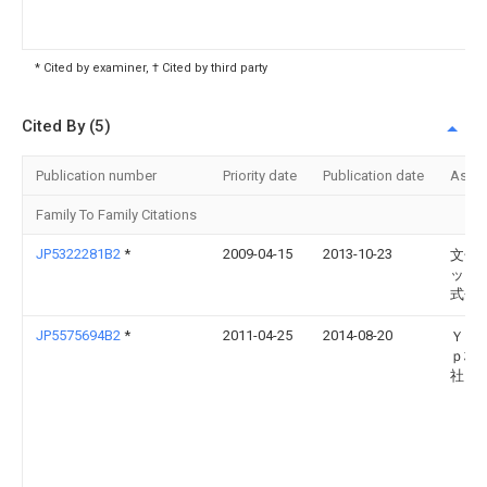
* Cited by examiner, † Cited by third party
Cited By (5)
Publication number
Priority date
Publication date
Assi
Family To Family Citations
JP5322281B2
*
2009-04-15
2013-10-23
文化
ッタ
式会
JP5575694B2
*
2011-04-25
2014-08-20
Ｙｋｋ
ｐ株
社