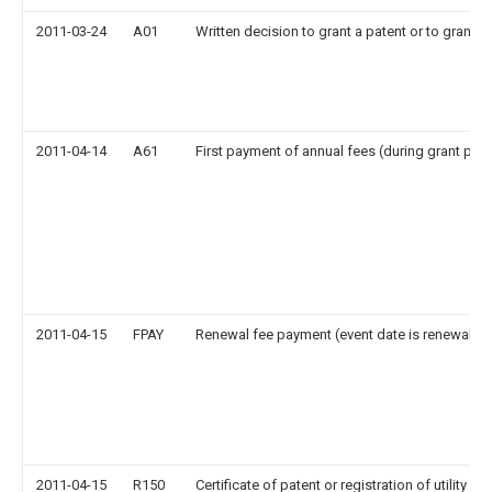
2011-03-24
A01
Written decision to grant a patent or to grant a 
2011-04-14
A61
First payment of annual fees (during grant pro
2011-04-15
FPAY
Renewal fee payment (event date is renewal da
2011-04-15
R150
Certificate of patent or registration of utility m