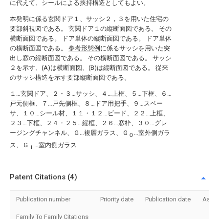
に代えて、シールによる挟持構造としてもよい。
本発明に係る玄関ドア１、サッシ２，３を用いた住宅の
要部斜視図である。
玄関ドア１の縦断面図である。
その
横断面図である。
ドア単体の縦断面図である。
ドア単体
の横断面図である。
参考形態例
に係るサッシを用いた突
出し窓の縦断面図である。
その横断面図である。
サッシ
２を示す、(A)は横断面図、(B)は縦断面図である。
従来
のサッシ構造を示す要部縦断面図である。
１…玄関ドア、２・３…サッシ、４…上框、５…下框、６…
戸元側框、７…戸先側框、８…ドア用把手、９…スペー
サ、１０…シール材、１１・１２…ビード、２２…上框、
２３…下框、２４・２５…縦框、２６…窓枠、３０…グレ
ージングチャンネル、Ｇ…複層ガラス、Ｇ
…室外側ガラ
Ｏ
ス、Ｇ
…室内側ガラス
Ｉ
Patent Citations (4)
Publication number
Priority date
Publication date
Assi
Family To Family Citations