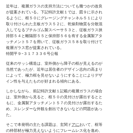
近年は、複層ガラスの支持方法についても幾つかの改良
が提案されている。下記特許文献１では、図９に示され
るように、框５０にグレージングチャンネル５１により
取り付けられた主板ガラス５２に、乾燥剤物質を分散混
入してなるブチルゴム製スペーサ５３と、従板ガラス挟
持部５４と離隔部５５と保持部５６を有する金属製アタ
ッチメント５７を用いて、従板ガラス５８を取り付けて
複層ガラス窓が提案されている。
特開平９−３１７３３６号公報
従来のサッシ構造は、室外側から障子の框が見えるのが
当然であったが、近年は居住者のデザイン志向の高まり
によって、極力框を見せないようにすることによりデザ
イン性を与えたものが好まれる傾向にある。
しかしながら、前記特許文献１記載の複層ガラスの場合
は、室外側から見ると、框５０の見付けが露出するとと
もに、金属製アタッチメント５７の見付けが露出するた
め、スレンダーな外観を創出できないなどの問題があっ
た。
そこで本発明の主たる課題は、玄関ド
アに
おいて、框等
の枠部材が極力見えないようにフレームレス化を進め、