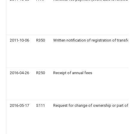
2011-10-06
R350
Written notification of registration of transfer
2016-04-26
R250
Receipt of annual fees
2016-05-17
S111
Request for change of ownership or part of o