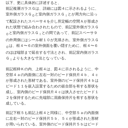
以下、更に具体的に詳述すると、
前記複層ガラスＧは、詳細には図４に示されるように、
室外側ガラスＧ
と室内側ガラスＧ
とが周方向に沿っ
Ｏ
Ｉ
て配設されたスペーサ４を介し所定幅の空間Ａが形成さ
れた状態で組み合わされたもので、前記室外側ガラスＧ
と室内側ガラスＧ
との間であって、前記スペーサ９
Ｏ
Ｉ
の外周側にはシール材１０が充填され、室外側ガラスＧ
は、框４〜６の室外側面を覆い隠すために、框４〜６
Ｏ
のほぼ端部まで延在する寸法とされ、前記室内側ガラス
Ｇ
よりも大きな寸法となっている。
Ｉ
前記框枠Ｋの内、上框４は、図４に示されるように、中
空部４ａの内面側に左右一対のビード保持片４ｂ、４ｃ
が形成された形材である。室外側のビード保持片４ｂは
ビード１１を嵌入設置するための嵌合部を有する形状を
成し、室内側のビード保持片４ｃは挟入させたビード１
２を保持するために先端部に屈曲保持片を有する形状を
成している。
前記下框５も前記上框４と同様に、中空部５ａの内面側
に左右一対のビード保持片５ｂ、５ｃが形成された形材
が用いられている。室外側のビード保持片５ｂはビード