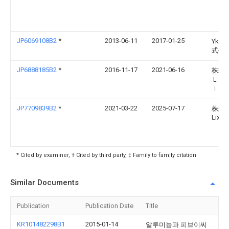
JP6069108B2
*
2013-06-11
2017-01-25
Ykk 
式会
JP6888185B2
*
2016-11-17
2021-06-16
株式
Ｌｉ
ｌ
JP7709839B2
*
2021-03-22
2025-07-17
株式
Lixil
* Cited by examiner, † Cited by third party, ‡ Family to family citation
Similar Documents
Publication
Publication Date
Title
KR101482298B1
2015-01-14
알루미늄과 피브이씨