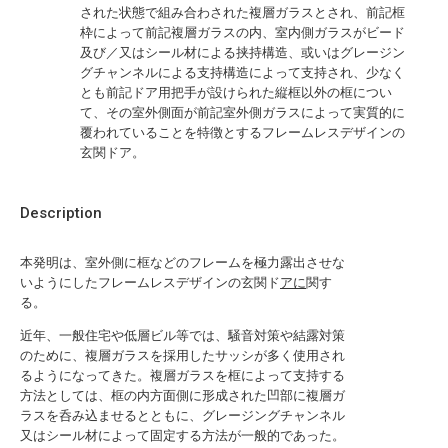
された状態で組み合わされた複層ガラスとされ、前記框
枠によって前記複層ガラスの内、室内側ガラスがビード
及び／又はシール材による挟持構造、或いはグレージン
グチャンネルによる支持構造によって支持され、少なく
とも前記ドア用把手が設けられた縦框以外の框につい
て、その室外側面が前記室外側ガラスによって実質的に
覆われていることを特徴とするフレームレスデザインの
玄関ドア。
Description
本発明は、室外側に框などのフレームを極力露出させな
いようにしたフレームレスデザインの玄関ド
アに
関す
る。
近年、一般住宅や低層ビル等では、騒音対策や結露対策
のために、複層ガラスを採用したサッシが多く使用され
るようになってきた。複層ガラスを框によって支持する
方法としては、框の内方面側に形成された凹部に複層ガ
ラスを呑み込ませるとともに、グレージングチャンネル
又はシール材によって固定する方法が一般的であった。