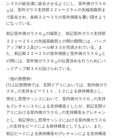
ン３０の嵌合溝に嵌合させるようにし、室外側ガラスＧ
は、室外ガラス支持部２２ｃ〜２５ｃの先端屈曲部ま
Ｏ
で延在され、各框２２〜２５の室外側面を覆い隠すよう
になっている。
前記室外側ガラスＧ
の端部と、前記室外ガラス支持部
Ｏ
２２ｃ〜２５ｃの先端屈曲部との間の隙間には、バック
アップ材３２及びシール材３３が充填されている。ま
た、前記框２２〜２５の室外側面と室外側ガラスＧ
と
Ｏ
の間には、室外側ガラスＧ
の位置決めを行うためにバ
Ｏ
ックアップ材３４が設けられている。
〔他の形態例〕
(1)上記形態例では、玄関ドア１においては、室内側ガラ
スＧ
の支持をビード１１，１２による挟持構造とし、
Ｉ
突出し窓用サッシ２において、室内側ガラスＧ
の支持
Ｉ
をグレチャン３０による支持構造としたが、前記玄関ド
ア１における室内側ガラスＧ
の支持構造をグレチャン
Ｉ
とし、前記突出し窓用サッシ２における室内側ガラスＧ
の支持をビードによる挟持構造としてもよい。また、
Ｉ
前記ビードによる挟持構造やグレチャンによる支持構造