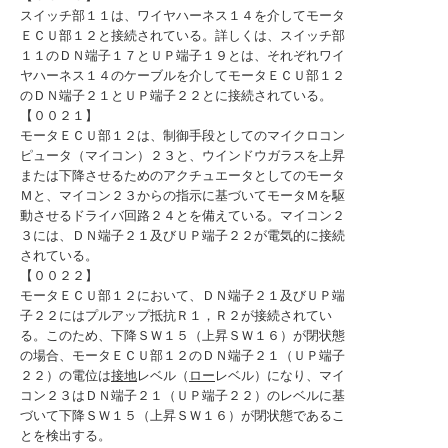
スイッチ部１１は、ワイヤハーネス１４を介してモータ
ＥＣＵ部１２と接続されている。詳しくは、スイッチ部
１１のＤＮ端子１７とＵＰ端子１９とは、それぞれワイ
ヤハーネス１４のケーブルを介してモータＥＣＵ部１２
のＤＮ端子２１とＵＰ端子２２とに接続されている。
【００２１】
モータＥＣＵ部１２は、制御手段としてのマイクロコン
ピュータ（マイコン）２３と、ウインドウガラスを上昇
または下降させるためのアクチュエータとしてのモータ
Ｍと、マイコン２３からの指示に基づいてモータＭを駆
動させるドライバ回路２４とを備えている。マイコン２
３には、ＤＮ端子２１及びＵＰ端子２２が電気的に接続
されている。
【００２２】
モータＥＣＵ部１２において、ＤＮ端子２１及びＵＰ端
子２２にはプルアップ抵抗Ｒ１，Ｒ２が接続されてい
る。このため、下降ＳＷ１５（上昇ＳＷ１６）が閉状態
の場合、モータＥＣＵ部１２のＤＮ端子２１（ＵＰ端子
２２）の電位は
接地
レベル（
ロー
レベル）になり、マイ
コン２３はＤＮ端子２１（ＵＰ端子２２）のレベルに基
づいて下降ＳＷ１５（上昇ＳＷ１６）が閉状態であるこ
とを検出する。