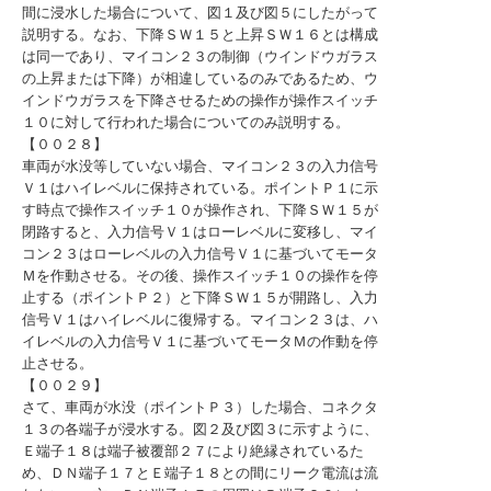
間に浸水した場合について、図１及び図５にしたがって
説明する。なお、下降ＳＷ１５と上昇ＳＷ１６とは構成
は同一であり、マイコン２３の制御（ウインドウガラス
の上昇または下降）が相違しているのみであるため、ウ
インドウガラスを下降させるための操作が操作スイッチ
１０に対して行われた場合についてのみ説明する。
【００２８】
車両が水没等していない場合、マイコン２３の入力信号
Ｖ１はハイレベルに保持されている。ポイントＰ１に示
す時点で操作スイッチ１０が操作され、下降ＳＷ１５が
閉路すると、入力信号Ｖ１はローレベルに変移し、マイ
コン２３はローレベルの入力信号Ｖ１に基づいてモータ
Ｍを作動させる。その後、操作スイッチ１０の操作を停
止する（ポイントＰ２）と下降ＳＷ１５が開路し、入力
信号Ｖ１はハイレベルに復帰する。マイコン２３は、ハ
イレベルの入力信号Ｖ１に基づいてモータＭの作動を停
止させる。
【００２９】
さて、車両が水没（ポイントＰ３）した場合、コネクタ
１３の各端子が浸水する。図２及び図３に示すように、
Ｅ端子１８は端子被覆部２７により絶縁されているた
め、ＤＮ端子１７とＥ端子１８との間にリーク電流は流