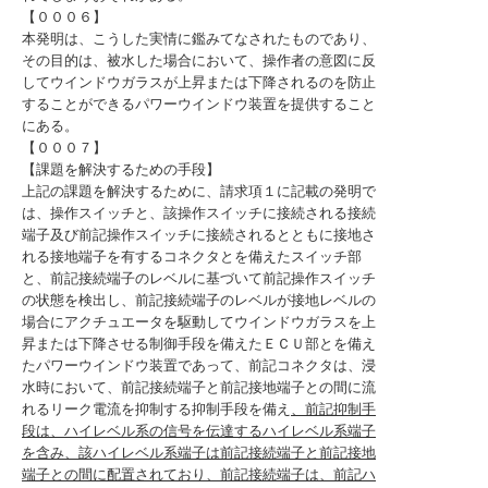
【０００６】
本発明は、こうした実情に鑑みてなされたものであり、
その目的は、被水した場合において、操作者の意図に反
してウインドウガラスが上昇または下降されるのを防止
することができるパワーウインドウ装置を提供すること
にある。
【０００７】
【課題を解決するための手段】
上記の課題を解決するために、請求項１に記載の発明で
は、操作スイッチと、該操作スイッチに接続される接続
端子及び前記操作スイッチに接続されるとともに接地さ
れる接地端子を有するコネクタとを備えたスイッチ部
と、前記接続端子のレベルに基づいて前記操作スイッチ
の状態を検出し、前記接続端子のレベルが接地レベルの
場合にアクチュエータを駆動してウインドウガラスを上
昇または下降させる制御手段を備えたＥＣＵ部とを備え
たパワーウインドウ装置であって、前記コネクタは、浸
水時において、前記接続端子と前記接地端子との間に流
れるリーク電流を抑制する抑制手段を備え
、前記抑制手
段は、ハイレベル系の信号を伝達するハイレベル系端子
を含み、該ハイレベル系端子は前記接続端子と前記接地
端子との間に配置されており、前記接続端子は、前記ハ