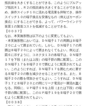
抵抗値を大きくすることができる。このようにプルアッ
プ抵抗Ｒ１，Ｒ２の抵抗値を大きくすることができるた
め、操作スイッチ１０に流れる電流量を抑制でき、操作
スイッチ１０の端子接点を安価なもの（例えばカーボン
接点）にすることができる。よって、パワーウインドウ
装置１の製造コストを低減することができる。
【００３７】
なお、本実施形態は以下のように変更してもよい。
・本実施形態においては、ＤＮ端子１７の周囲はＢ端子
２０によって囲まれていた。しかし、ＤＮ端子１７の周
囲はＢ端子２０によって囲まれなくてもよい。例えば、
図６に示すように、コネクタ１３の各端子は、ＤＮ端子
１７を下段（または上段）の端子群の隅に配置し、この
ＤＮ端子１７をＢ端子２０で囲むように配置されてもよ
い。このようにすれば、ＤＮ端子１７を囲むために要す
るＢ端子２０の数を減少させることができる。また、Ｂ
端子２０の数を増加させてもよい。こうすれば、ＤＮ端
子１７とＢ端子２０との間にリーク電流が一層流れ
難
く
なる。同様に、ＵＰ端子１９を上段（または下段）の端
子群の隅に配置し、このＵＰ端子１９をＢ端子２０で囲
むように配置されてもよい。
【００３８】