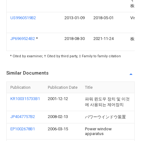
ィブ
株式
US9960519B2
2013-01-09
2018-05-01
Vision
JP6969524B2
*
2018-08-30
2021-11-24
株式
* Cited by examiner, † Cited by third party, ‡ Family to family citation
Similar Documents
Publication
Publication Date
Title
KR100315733B1
2001-12-12
파워 윈도우 장치 및 이것
에 사용되는 제어장치
JP4047757B2
2008-02-13
パワーウインドウ装置
EP1002678B1
2006-03-15
Power window
apparatus