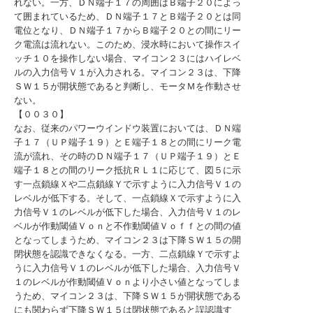
れない。一方、ＤＮ端子１７の周囲はＢ端子２０によっ
て囲まれているため、ＤＮ端子１７とＢ端子２０とは同
電位となり、ＤＮ端子１７からＢ端子２０との間にリー
ク電流は流れない。このため、浸水時において操作スイ
ッチ１０を操作しない場合、マイコン２３にはハイレベ
ルの入力信号Ｖ１が入力される。マイコン２３は、下降
ＳＷ１５が開状態であると判断し、モータＭを作動させ
ない。
【００３０】
なお、従来のパワーウインドウ装置においては、ＤＮ端
子１７（ＵＰ端子１９）とＥ端子１８との間にリーク電
流が流れ、その時のＤＮ端子１７（ＵＰ端子１９）とＥ
端子１８との間のリーク抵抗ＲＬ１に応じて、図５に示
す一点鎖線Ｘや二点鎖線Ｙで示すように入力信号Ｖ１の
レベルが低下する。そして、一点鎖線Ｘで示すように入
力信号Ｖ１のレベルが低下した場合、入力信号Ｖ１のレ
ベルが作動閾値Ｖｏｎと不作動閾値Ｖｏｆｆとの間の値
となってしまうため、マイコン２３は下降ＳＷ１５の開
閉状態を認識できなくなる。一方、二点鎖線Ｙで示すよ
うに入力信号Ｖ１のレベルが低下した場合、入力信号Ｖ
１のレベルが作動閾値Ｖｏｎより小さい値となってしま
うため、マイコン２３は、下降ＳＷ１５が開状態である
にも関わらず下降ＳＷ１５は閉状態であると誤認識す