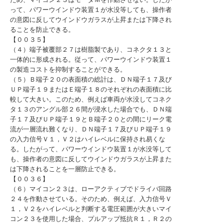
って、パワーウインドウ装置１が水没等しても、操作者
の意図に反してウインドウガラスが上昇または下降され
ることを防止できる。
【００３５】
（４）端子被覆部２７は樹脂製であり、コネクタ１３と
一体的に形成される。従って、パワーウインドウ装置１
の製造コストを抑制することができる。
（５）Ｂ端子２０の表面積の総計は、ＤＮ端子１７及び
ＵＰ端子１９またはＥ端子１８のそれぞれの表面積に比
較して大きい。このため、例えば車両が水没してコネク
タ１３のアングル部２６間が浸水した場合でも、ＤＮ端
子１７及びＵＰ端子１９とＢ端子２０との間にリーク電
流が一層流れ難くなり、ＤＮ端子１７及びＵＰ端子１９
の入力信号Ｖ１，Ｖ２はハイレベルに保持され易くな
る。したがって、パワーウインドウ装置１が水没等して
も、操作者の意図に反してウインドウガラスが上昇また
は下降されることを一層防止できる。
【００３６】
（６）マイコン２３は、ローアクティブでドライバ回路
２４を作動させている。そのため、例えば、入力信号Ｖ
１，Ｖ２をハイレベルと判断する電圧範囲が大きいマイ
コン２３を使用した場合、プルアップ抵抗Ｒ１，Ｒ２の