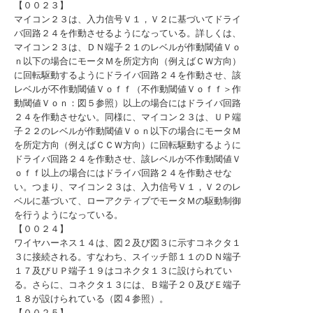
【００２３】
マイコン２３は、入力信号Ｖ１，Ｖ２に基づいてドライ
バ回路２４を作動させるようになっている。詳しくは、
マイコン２３は、ＤＮ端子２１のレベルが作動閾値Ｖｏ
ｎ以下の場合にモータＭを所定方向（例えばＣＷ方向）
に回転駆動するようにドライバ回路２４を作動させ、該
レベルが不作動閾値Ｖｏｆｆ（不作動閾値Ｖｏｆｆ＞作
動閾値Ｖｏｎ：図５参照）以上の場合にはドライバ回路
２４を作動させない。同様に、マイコン２３は、ＵＰ端
子２２のレベルが作動閾値Ｖｏｎ以下の場合にモータＭ
を所定方向（例えばＣＣＷ方向）に回転駆動するように
ドライバ回路２４を作動させ、該レベルが不作動閾値Ｖ
ｏｆｆ以上の場合にはドライバ回路２４を作動させな
い。つまり、マイコン２３は、入力信号Ｖ１，Ｖ２のレ
ベルに基づいて、ローアクティブでモータＭの駆動制御
を行うようになっている。
【００２４】
ワイヤハーネス１４は、図２及び図３に示すコネクタ１
３に接続される。すなわち、スイッチ部１１のＤＮ端子
１７及びＵＰ端子１９はコネクタ１３に設けられてい
る。さらに、コネクタ１３には、Ｂ端子２０及びＥ端子
１８が設けられている（図４参照）。
【００２５】