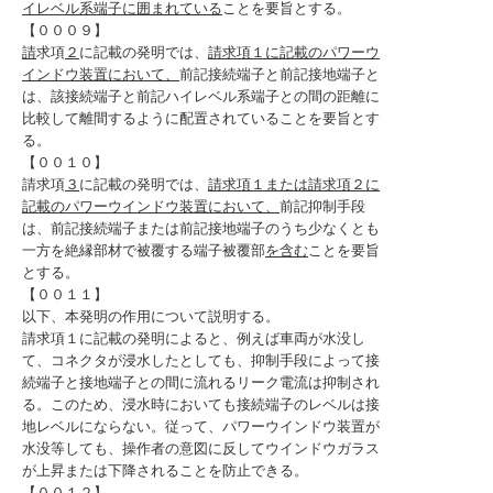
イレベル系端子に囲まれている
ことを要旨とする。
【０００９】
請
求項
２
に記載の発明では、
請求項１に記載のパワーウ
インドウ装置において、
前記接続端子と前記接地端子と
は、該接続端子と前記ハイレベル系端子との間の距離に
比較して離間するように配置されていることを要旨とす
る。
【００１０】
請求項
３
に記載の発明では、
請求項１または請求項２に
記載のパワーウインドウ装置において、
前記抑制手段
は、前記接続端子または前記接地端子のうち少なくとも
一方を絶縁部材で被覆する端子被覆部
を含む
ことを要旨
とする。
【００１１】
以下、本発明の作用について説明する。
請求項１に記載の発明によると、例えば車両が水没し
て、コネクタが浸水したとしても、抑制手段によって接
続端子と接地端子との間に流れるリーク電流は抑制され
る。このため、浸水時においても接続端子のレベルは接
地レベルにならない。従って、パワーウインドウ装置が
水没等しても、操作者の意図に反してウインドウガラス
が上昇または下降されることを防止できる。
【００１２】