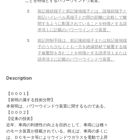
ことを特徴とするパワーウインドウ装置。
前記接続端子と前記接地端子とは、該接続端子と
前記ハイレベル系端子との間の距離に比較して離
間するように配置されていることを特徴とする請
求項１に記載のパワーウインドウ装置。
前記抑制手段は、前記接続端子または前記接地端
子のうち少なくとも一方を絶縁部材で被覆する端
子被覆部を含むことを特徴とする請求項１または
請求項２に記載のパワーウインドウ装置。
Description
【０００１】
【発明の属する技術分野】
本発明は、パワーウインドウ装置に関するものである。
【０００２】
【従来の技術】
近年、車両の利便性の向上を目的として、車両には種々
のモータ装置が搭載されている。例えば、車両の多くに
は、ＤＣモータ等によりウインドウガラスを電動で上昇