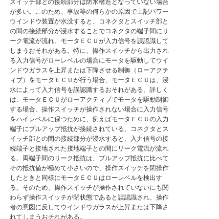
スイッチ部との接続部分は防水構造となっていない場合
が多い。このため、事故等の何らかの原因で上記パワー
ウインドウ装置が水没すると、コネクタとスイッチ部と
の間の接続部分が浸水することでコネクタの端子間にリ
ーク電流が流れ、モータＥＣＵが入力信号を誤認識して
しまうおそれがある。特に、操作スイッチから出力され
る入力信号がローレベルの場合にモータを駆動してウイ
ンドウガラスを上昇または下降させる制御（ローアクテ
ィブ）をモータＥＣＵが行う場合、モータＥＣＵは、浸
水によって入力信号を誤認識するおそれがある。詳しく
は、モータＥＣＵがローアクティブでモータを駆動制御
する場合、操作スイッチが操作されない場合に入力信号
をハイレベルに保つために、例えばモータＥＣＵの入力
端子にプルアップ抵抗が接続されている。コネクタとス
イッチ部との間の接続部分が浸水すると、入力信号の接
続端子と接地された接地端子との間にリーク電流が流れ
る。両端子間のリーク抵抗は、プルアップ抵抗に比べて
その抵抗値が極めて小さいので、操作スイッチを閉操作
したときと同様にモータＥＣＵはローレベルを検出す
る。そのため、操作スイッチが操作されていないにも関
わらず操作スイッチが閉状態であると誤認識され、操作
者の意図に反してウインドウガラスが上昇または下降さ
れてしまうおそれがある。