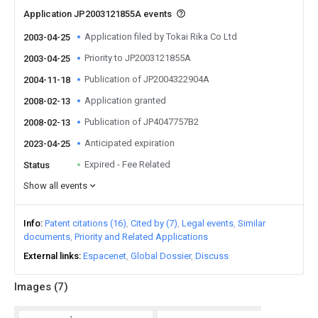
Application JP2003121855A events
Application filed by Tokai Rika Co Ltd
2003-04-25
Priority to JP2003121855A
2003-04-25
Publication of JP2004322904A
2004-11-18
Application granted
2008-02-13
Publication of JP4047757B2
2008-02-13
Anticipated expiration
2023-04-25
Expired - Fee Related
Status
Show all events
Info
Patent citations (16)
Cited by (7)
Legal events
Similar
documents
Priority and Related Applications
External links
Espacenet
Global Dossier
Discuss
Images (
7
)