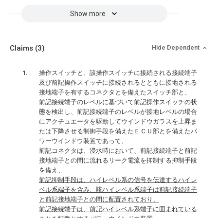
Show more
Claims
(3)
Hide Dependent
操作スイッチと、該操作スイッチに接続される接続端子
及び前記操作スイッチに接続されるとともに接地される
接地端子を有するコネクタとを備えたスイッチ部と、
前記接続端子のレベルに基づいて前記操作スイッチの状
態を検出し、前記接続端子のレベルが接地レベルの場合
にアクチュエータを駆動してウインドウガラスを上昇ま
たは下降させる制御手段を備えたＥＣＵ部とを備えたパ
ワーウインドウ装置であって、
前記コネクタは、浸水時において、前記接続端子と前記
接地端子との間に流れるリーク電流を抑制する抑制手段
を備え
、
前記抑制手段は、ハイレベル系の信号を伝達するハイレ
ベル系端子を含み、該ハイレベル系端子は前記接続端子
と前記接地端子との間に配置されており、
前記接続端子は、前記ハイレベル系端子に囲まれている