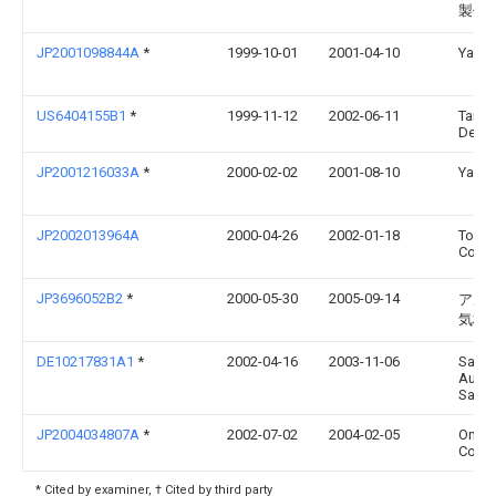
製作
JP2001098844A
*
1999-10-01
2001-04-10
Yazak
US6404155B1
*
1999-11-12
2002-06-11
Taiko
Device
JP2001216033A
*
2000-02-02
2001-08-10
Yazak
JP2002013964A
2000-04-26
2002-01-18
Tokai
Co Lt
JP3696052B2
*
2000-05-30
2005-09-14
アル
気株
DE10217831A1
*
2002-04-16
2003-11-06
Sai
Autom
Sal 
JP2004034807A
*
2002-07-02
2004-02-05
Omro
Corp
* Cited by examiner, † Cited by third party