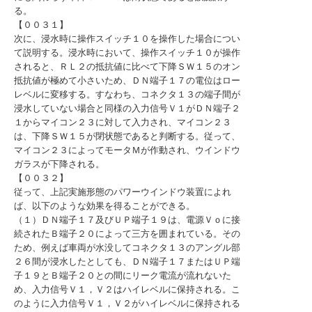
る。
【００３１】
次に、浸水時に操作スイッチ１０を操作した場合につい
て説明する。浸水時において、操作スイッチ１０が操作
されると、ＲＬ２の抵抗値に比べて下降ＳＷ１５のオン
抵抗値が極めて小さいため、ＤＮ端子１７の電位はロー
レベルに変移する。すなわち、コネクタ１３の端子間が
浸水していない場合と同様の入力信号Ｖ１がＤＮ端子２
１からマイコン２３に対して入力され、マイコン２３
は、下降ＳＷ１５が閉状態であると判断する。従って、
マイコン２３によってモータＭが作動され、ウインドウ
ガラスが下降される。
【００３２】
従って、上記実施形態のパワーウインドウ装置によれ
ば、以下のような効果を得ることができる。
（１）ＤＮ端子１７及びＵＰ端子１９は、電源Ｖｏに接
続されたＢ端子２０によって三方を囲まれている。その
ため、例えば車両が水没してコネクタ１３のアングル部
２６間が浸水したとしても、ＤＮ端子１７またはＵＰ端
子１９とＢ端子２０との間にリーク電流が流れないた
め、入力信号Ｖ１，Ｖ２はハイレベルに保持される。こ
のように入力信号Ｖ１，Ｖ２がハイレベルに保持される