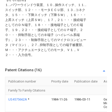
１…パワーウインドウ装置、１０…操作スイッチ、１１…
スイッチ部、１２・・・モータＥＣＵ部、１３…コネク
タ、１５・・・下降スイッチ（下降ＳＷ）、１６・・・
上昇スイッチ（上昇ＳＷ）、１７，２１・・・接続端子
としてのＤＮ端子、１８・・・接地端子としてのＥ端
子、１９，２２・・・接続端子としてのＵＰ端子、２
０・・・抑制手段としてのＢ端子（ハイレベル系端
子）、２３・・・制御手段としてのマイクロコンピュー
タ（マイコン）、２７…抑制手段としての端子被覆部、
Ｍ・・・アクチュエータとしてのモータ、Ｖ１，Ｖ
２・・・入力信号。
Patent Citations (16)
Publication number
Priority date
Publication date
Assi
Family To Family Citations
US4575662A
*
1984-11-26
1986-03-11
Gener
Moto
Corpo