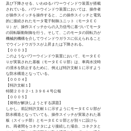
及び下降させる、いわゆるパワーウインドウ装置が搭載
されている。パワーウインドウ装置においては、操作者
が操作スイッチを操作すると、この操作スイッチと電気
的に接続されたモータ電子制御ユニット（モータＥＣ
Ｕ）が、操作スイッチからの入力信号に基づいてモータ
の回転駆動制御を行う。そして、このモータの回転力が
機械的機構を介してウインドウガラスに伝えられること
でウインドウガラスが上昇または下降される。
【０００３】
このようなパワーウインドウ装置において、モータＥＣ
Ｕが実装された基板（モータＥＣＵ部）は、車両水没時
の浸水を防止するために、例えば特許文献１に示すよう
な防水構造となっている。
【０００４】
【特許文献１】
特開２００２−１３９６４号公報
【０００５】
【発明が解決しようとする課題】
しかし、前記特許文献１に示すようにモータＥＣＵ部が
防水構造となっていても、操作スイッチが実装された基
板（スイッチ部）とモータＥＣＵ部とが別々に設けら
れ、両者間をコネクタにより接続した場合、コネクタと