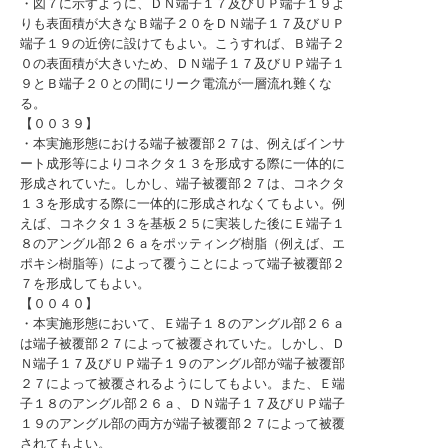
・図７に示すように、ＤＮ端子１７及びＵＰ端子１９よ
りも表面積が大きなＢ端子２０をＤＮ端子１７及びＵＰ
端子１９の近傍に設けてもよい。こうすれば、Ｂ端子２
０の表面積が大きいため、ＤＮ端子１７及びＵＰ端子１
９とＢ端子２０との間にリーク電流が一層流れ難くな
る。
【００３９】
・本実施形態における端子被覆部２７は、例えばインサ
ート成形等によりコネクタ１３を形成する際に一体的に
形成されていた。しかし、端子被覆部２７は、コネクタ
１３を形成する際に一体的に形成されなくてもよい。例
えば、コネクタ１３を基板２５に実装した後にＥ端子１
８のアングル部２６ａをポッティング樹脂（例えば、エ
ポキシ樹脂等）によって覆うことによって端子被覆部２
７を形成してもよい。
【００４０】
・本実施形態において、Ｅ端子１８のアングル部２６ａ
は端子被覆部２７によって被覆されていた。しかし、Ｄ
Ｎ端子１７及びＵＰ端子１９のアングル部が端子被覆部
２７によって被覆されるようにしてもよい。また、Ｅ端
子１８のアングル部２６ａ、ＤＮ端子１７及びＵＰ端子
１９のアングル部の両方が端子被覆部２７によって被覆
されてもよい。