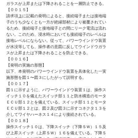
ガラスが上昇または下降されることを一層防止できる。
【００１５】
請求項
３
に記載の発明によると、接続端子または接地端
子のうち少なくとも一方が絶縁部材により被覆されてい
るため、接続端子と接地端子との間にリーク電流は流れ
ない。このため、浸水時においても接続端子のレベルは
接地レベルにならない。従って、パワーウインドウ装置
が水没等しても、操作者の意図に反してウインドウガラ
スが上昇または下降されることを防止できる。
【００１６】
【発明の実施の形態】
以下、本発明のパワーウインドウ装置を具体化した一実
施形態を図１〜図３にしたがって説明する。
【００１７】
図１に示すように、パワーウインドウ装置１は、操作ス
イッチ１０を備えたスイッチ部１１と防水構造のモータ
ＥＣＵ部１２とを備えている。スイッチ部１１とモータ
ＥＣＵ部１２とは、図２及び図３に示すコネクタ１３を
介してワイヤハーネス１４により接続されている。
【００１８】
操作スイッチ１０は、下降スイッチ（下降ＳＷ）１５及
び上昇スイッチ（上昇ＳＷ）１６を備えている。下降Ｓ