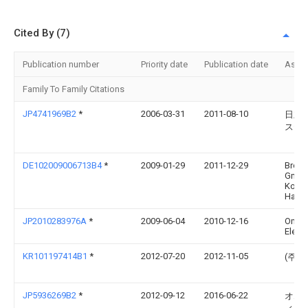
Cited By (7)
Publication number
Priority date
Publication date
Assi
Family To Family Citations
JP4741969B2
*
2006-03-31
2011-08-10
日立
ステ
DE102009006713B4
*
2009-01-29
2011-12-29
Brose
Gmbh
Komma
Halls
JP2010283976A
*
2009-06-04
2010-12-16
Omro
Elect
KR101197414B1
*
2012-07-20
2012-11-05
(주)
JP5936269B2
*
2012-09-12
2016-06-22
オム