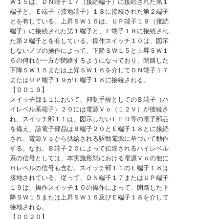
Ｗ１５は、ＤＮ端子１７（接続端子）に接続された第１
端子と、Ｅ端子（接地端子）１８に接続された第２端子
とを有している。上昇ＳＷ１６は、ＵＰ端子１９（接続
端子）に接続された第１端子と、Ｅ端子１８に接続され
た第２端子とを有している。操作スイッチ１０は、図示
しないノブの操作によって、下降ＳＷ１５と上昇ＳＷ１
６の何れか一方が閉路するようになっており、閉路した
下降ＳＷ１５または上昇ＳＷ１６を介してＤＮ端子１７
またはＵＰ端子１９がＥ端子１８に接続される。
【００１９】
スイッチ部１１において、抑制手段としてのＢ端子（ハ
イレベル系端子）２０には電源Ｖｏ（１２Ｖ）が接続さ
れ、スイッチ部１１は、図示しないＬＥＤ等の電子部品
を備え、該電子部品はＢ端子２０とＥ端子１８とに接続
され、電源Ｖｏから供給される駆動電源に基づいて動作
する。なお、Ｂ端子２０によって伝達されるハイレベル
系の信号としては、本実施形態における電源Ｖｏの他に
Ｈレベルの信号も含む。スイッチ部１１のＥ端子１８は
接地されている。従って、ＤＮ端子１７またはＵＰ端子
１９は、操作スイッチ１０の操作によって、閉路した下
降ＳＷ１５または上昇ＳＷ１６及びＥ端子１８を介して
接地される。
【００２０】