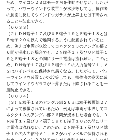
ため、マイコン２３はモータＭを作動させない。したが
って、パワーウインドウ装置１が水没等しても、操作者
の意図に反してウインドウガラスが上昇または下降され
ることを防止できる。
【００３３】
（２）ＤＮ端子１７及びＵＰ端子１９とＥ端子１８とは
Ｂ端子２０を挟んで離間するように配置されているた
め、例えば車両が水没してコネクタ１３のアングル部２
６間が浸水した場合でも、ＤＮ端子１７及びＵＰ端子１
９とＥ端子１８との間にリーク電流は流れ難い。このた
め、ＤＮ端子１７及びＵＰ端子１９の入力信号Ｖ１，Ｖ
２はハイレベルに保持され易くなる。したがって、パワ
ーウインドウ装置１が水没等しても、操作者の意図に反
してウインドウガラスが上昇または下降されることを一
層防止できる。
【００３４】
（３）Ｅ端子１８のアングル部２６ａは端子被覆部２７
によって被覆されているため、例えば車両が水没してコ
ネクタ１３のアングル部２６間が浸水した場合でも、Ｄ
Ｎ端子１７及びＵＰ端子１９とＥ端子１８との間にリー
ク電流は流れない。このため、ＤＮ端子１７及びＵＰ端
子１９の入力信号Ｖ１，Ｖ２がハイレベルに保持される
ため、マイコン２３はモータＭを作動させない。したが