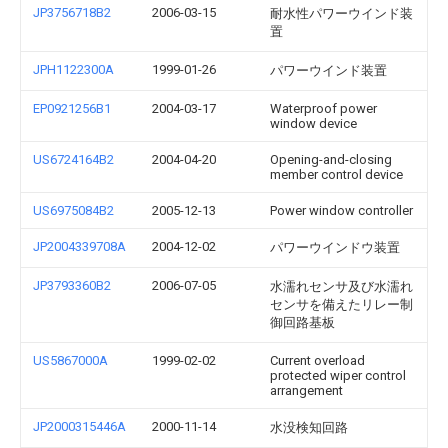
JP3756718B2
2006-03-15
耐水性パワーウインド装
置
JPH1122300A
1999-01-26
パワーウインド装置
EP0921256B1
2004-03-17
Waterproof power
window device
US6724164B2
2004-04-20
Opening-and-closing
member control device
US6975084B2
2005-12-13
Power window controller
JP2004339708A
2004-12-02
パワーウインドウ装置
JP3793360B2
2006-07-05
水濡れセンサ及び水濡れ
センサを備えたリレー制
御回路基板
US5867000A
1999-02-02
Current overload
protected wiper control
arrangement
JP2000315446A
2000-11-14
水没検知回路