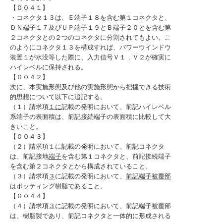
【００４１】
・コネクタ１３は、Ｅ端子１８を含む第１コネクタと、
ＤＮ端子１７及びＵＰ端子１９とＢ端子２０とを含む第
２コネクタとの２つのコネクタに分割されてもよい。こ
のようにコネクタ１３を構成すれば、パワーウインドウ
装置１が水没等した際に、入力信号Ｖ１，Ｖ２が確実に
ハイレベルに保持される。
【００４２】
次に、本実施形態及び他の実施形態から把握できる技術
的思想について以下に追記する。
（１）請求項
１に
記載の発明において、前記ハイレベル
系端子の表面積は、前記接続端子の表面積に比較して大
きいこと。
【００４３】
（２）請求項１に記載の発明において、前記コネクタ
は、前記接地
端子
を含む第１コネクタと、前記接続端子
を含む第２コネクタとから構成されていること。
（３）請求項
３
に記載の発明において、
前記端子被覆部
はポッティング樹脂であること。
【００４４】
（４）請求項
３
に記載の発明において、前記端子被覆部
は、樹脂製であり、前記コネクタと一体的に形成される