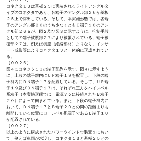
コネクタ１３は基板２５に実装されるライトアングルタ
イプのコネクタであり、各端子のアングル部２６が基板
２５上で露出している。そして、本実施形態では、各端
子のアングル部２６のうち少なくともＥ端子１８のアン
グル部２６ａが、図２及び図３に示すように、抑制手段
としての端子被覆部２７により被覆されている。端子被
覆部２７は、例えば樹脂（絶縁部材）よりなり、インサ
ート成形等によりコネクタ１３と一体的に形成されてい
る。
【００２６】
図
４に
コネクタ１３の端子配列を示す。図４に示すよう
に、上段の端子群内にＵＰ端子１９を配置し、下段の端
子群内にＤＮ端子１７を配置している。そして、ＵＰ端
子１９及びＤＮ端子１７は、それぞれ三方をハイレベル
系端子（本実施形態では、電源Ｖｏに接続されたＢ端子
２０）によって囲まれている。また、下段の端子群内に
おいて、ＤＮ端子１７とＢ端子２０との間の距離よりも
離間している位置にローレベル系端子であるＥ端子１８
が配置されている。
【００２７】
以上のように構成されたパワーウインドウ装置１におい
て、例えば車両が水没し、コネクタ１３と基板２５との