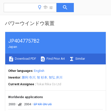
パワーウインドウ装置
JP4047757B2
Japan
Download PDF
Find Prior Art
Similar
Other languages
English
Inventor
勝利 寺川
智 杉本
智弘 井川
Current Assignee
Tokai Rika Co Ltd
Worldwide applications
2003
JP
2004
EP
KR
CN
US