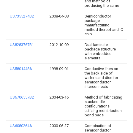
and method of
producing the same
US7355274B2
2008-04-08
Semiconductor
package,
manufacturing
method thereof and IC
chip
US8283767B1
2012-10-09
Dual laminate
package structure
with embedded
elements
US5801448A
1998-09-01
Conductive lines on
the back side of
wafers and dice for
semiconductor
interconnects
US6706557B2
2004-03-16
Method of fabricating
stacked die
configurations
utilizing redistribution
bond pads
US6080264A
2000-06-27
Combination of
semiconductor