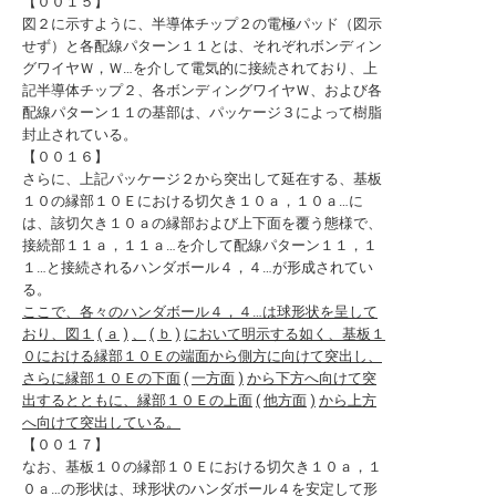
【００１５】
図２に示すように、半導体チップ２の電極パッド（図示
せず）と各配線パターン１１とは、それぞれボンディン
グワイヤＷ，Ｗ…を介して電気的に接続されており、上
記半導体チップ２、各ボンディングワイヤＷ、および各
配線パターン１１の基部は、パッケージ３によって樹脂
封止されている。
【００１６】
さらに、上記パッケージ２から突出して延在する、基板
１０の縁部１０Ｅにおける切欠き１０ａ，１０ａ…に
は、該切欠き１０ａの縁部および上下面を覆う態様で、
接続部１１ａ，１１ａ…を介して配線パターン１１，１
１…と接続されるハンダボール４，４…が形成されてい
る。
ここで、各々のハンダボール４，４…は球形状を呈して
おり、図１
(
ａ
)
、
(
ｂ
)
において明示する如く、基板１
０における縁部１０Ｅの端面から側方に向けて突出し、
さらに縁部１０Ｅの下面
(
一方面
)
から下方へ向けて突
出するとともに、縁部１０Ｅの上面
(
他方面
)
から上方
へ向けて突出している。
【００１７】
なお、基板１０の縁部１０Ｅにおける切欠き１０ａ，１
０ａ…の形状は、球形状のハンダボール４を安定して形