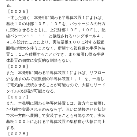
る。
【００２５】
上述した如く、本発明に関わる半導体装置１によれば、
基板１０の縁部１０Ｅ，１０Ｅを、パッケージ３の外方
に突出させるとともに、上記縁部１０Ｅ，１０Ｅに、配
線パターン１１，１１…と接続されるハンダボール４，
４…を設けたことにより、実装基板１００に対する載置
面積の増大を伴うことなく、所望する複数個の半導体装
置１，１…を積層することができ、また積層し得る半導
体装置の個数に実質的な制限もない。
【００２６】
また、本発明に関わる半導体装置１によれば、リフロー
炉を通すのみで複数個の半導体装置１，１…を、一括し
て電気的に接続させることが可能なので、大幅なリード
タイムの短縮が可能となる。
【００２７】
また、本発明に関わる半導体装置１は、縦方向に積層し
た状態で実装されるのみならず、互いに隣接させた状態
で水平方向へ展開して実装することも可能なので、実装
基板１００上における半導体装置の集積度が大幅に向上
する。
【００２８】