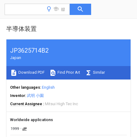
半導体装置
JP3625714B2
Japan
Download PDF
Find Prior Art
Similar
Other languages
English
Inventor
武明 小園
Current Assignee
Mitsui High Tec Inc
Worldwide applications
1999
JP