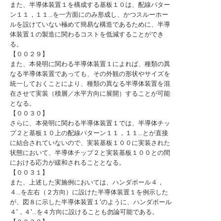
また、半導体装置１を構成する基板１０は、配線パター
ン１１，１１…を一方面にのみ形成し、かつスルーホー
ルを設けていない極めて簡易な構造であるために、半導
体装置１の製造に関わるコストを低減することができ
る。
【００２９】
また、本発明に関わる半導体装置１によれば、種類の異
なる半導体装置であっても、その外観の形状やサイズを
統一しておくことにより、種類の異なる半導体装置を混
在させて実装（積層／水平方向に展開）することが可能
となる。
【００３０】
さらに、本発明に関わる半導体装置１では、半導体チッ
プ２と基板１０上の配線パターン１１，１１…とが直接
に結合されていないので、実装基板１００に実装された
状態において、半導体チップ２と実装基板１００との間
における応力が緩和されることとなる。
【００３１】
また、上述した実施例においては、ハンダボール４，
４…を左右（２方向）に設けた半導体装置１を例示した
が、図８に示した半導体装置１′のように、ハンダボール
４′，４′…を４方向に設けることも勿論可能である。