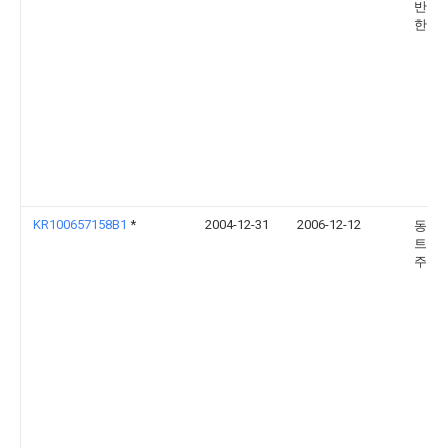
반도체
한회
KR100657158B1
*
2004-12-31
2006-12-12
동부
트로
주식