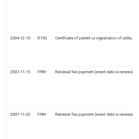
2004-12-10
R150
Certificate of patent or registration of utility m
2007-11-15
FPAY
Renewal fee payment (event date is renewal da
2007-11-20
FPAY
Renewal fee payment (event date is renewal da