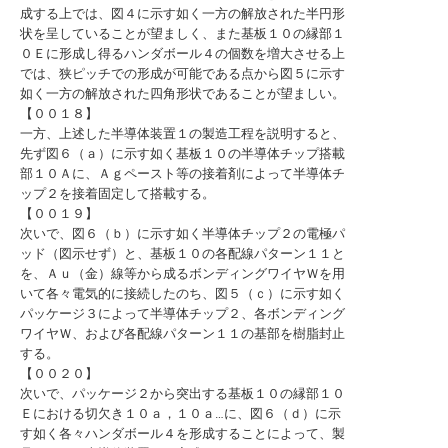
成する上では、図４に示す如く一方の解放された半円形
状を呈していることが望ましく、また基板１０の縁部１
０Ｅに形成し得るハンダボール４の個数を増大させる上
では、狭ピッチでの形成が可能である点から図５に示す
如く一方の解放された四角形状であることが望ましい。
【００１８】
一方、上述した半導体装置１の製造工程を説明すると、
先ず図６（ａ）に示す如く基板１０の半導体チップ搭載
部１０Ａに、Ａｇペースト等の接着剤によって半導体チ
ップ２を接着固定して搭載する。
【００１９】
次いで、図６（ｂ）に示す如く半導体チップ２の電極パ
ッド（図示せず）と、基板１０の各配線パターン１１と
を、Ａｕ（金）線等から成るボンディングワイヤＷを用
いて各々電気的に接続したのち、図５（ｃ）に示す如く
パッケージ３によって半導体チップ２、各ボンディング
ワイヤＷ、および各配線パターン１１の基部を樹脂封止
する。
【００２０】
次いで、パッケージ２から突出する基板１０の縁部１０
Ｅにおける切欠き１０ａ，１０ａ…に、図６（ｄ）に示
す如く各々ハンダボール４を形成することによって、製