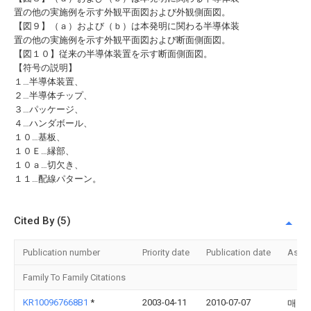
置の他の実施例を示す外観平面図および外観側面図。
【図９】（ａ）および（ｂ）は本発明に関わる半導体装
置の他の実施例を示す外観平面図および断面側面図。
【図１０】従来の半導体装置を示す断面側面図。
【符号の説明】
１…半導体装置、
２…半導体チップ、
３…パッケージ、
４…ハンダボール、
１０…基板、
１０Ｅ…縁部、
１０ａ…切欠き、
１１…配線パターン。
Cited By (5)
Publication number
Priority date
Publication date
Assi
Family To Family Citations
KR100967668B1
*
2003-04-11
2010-07-07
매그