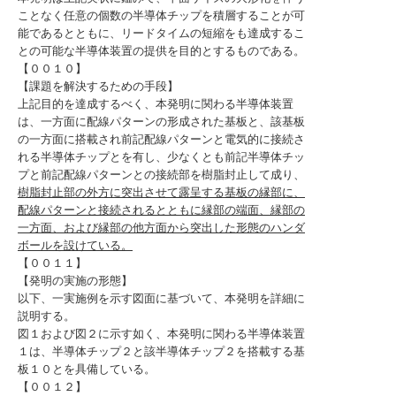
ことなく任意の個数の半導体チップを積層することが可
能であるとともに、リードタイムの短縮をも達成するこ
との可能な半導体装置の提供を目的とするものである。
【００１０】
【課題を解決するための手段】
上記目的を達成するべく、本発明に関わる半導体装置
は、一方面に配線パターンの形成された基板と、該基板
の一方面に搭載され前記配線パターンと電気的に接続さ
れる半導体チップとを有し、少なくとも前記半導体チッ
プと前記配線パターンとの接続部を樹脂封止して成り、
樹脂封止部の外方に突出させて露呈する基板の縁部に、
配線パターンと接続されるとともに縁部の端面、縁部の
一方面、および縁部の他方面から突出した形態のハンダ
ボールを設けている。
【００１１】
【発明の実施の形態】
以下、一実施例を示す図面に基づいて、本発明を詳細に
説明する。
図１および図２に示す如く、本発明に関わる半導体装置
１は、半導体チップ２と該半導体チップ２を搭載する基
板１０とを具備している。
【００１２】