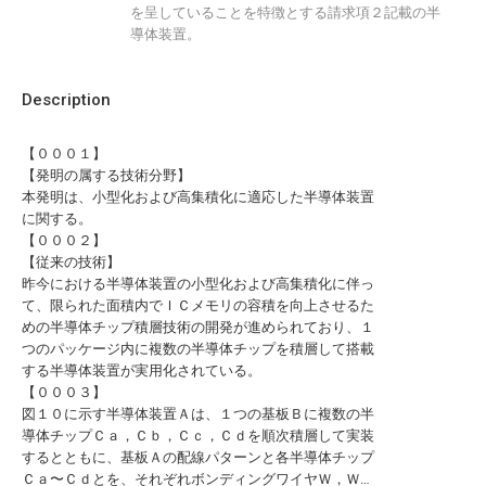
を呈していることを特徴とする請求項２記載の半
導体装置。
Description
【０００１】
【発明の属する技術分野】
本発明は、小型化および高集積化に適応した半導体装置
に関する。
【０００２】
【従来の技術】
昨今における半導体装置の小型化および高集積化に伴っ
て、限られた面積内でＩＣメモリの容積を向上させるた
めの半導体チップ積層技術の開発が進められており、１
つのパッケージ内に複数の半導体チップを積層して搭載
する半導体装置が実用化されている。
【０００３】
図１０に示す半導体装置Ａは、１つの基板Ｂに複数の半
導体チップＣａ，Ｃｂ，Ｃｃ，Ｃｄを順次積層して実装
するとともに、基板Ａの配線パターンと各半導体チップ
Ｃａ〜Ｃｄとを、それぞれボンディングワイヤＷ，Ｗ…