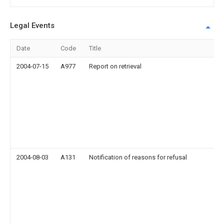
Legal Events
Date
Code
Title
2004-07-15
A977
Report on retrieval
2004-08-03
A131
Notification of reasons for refusal