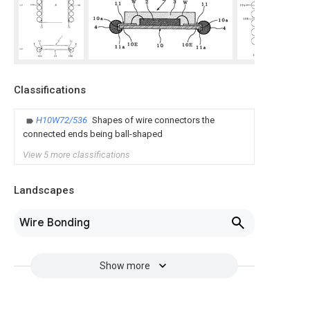
Classifications
H10W72/536
Shapes of wire connectors the
connected ends being ball-shaped
View 5 more classifications
Landscapes
Wire Bonding
Show more