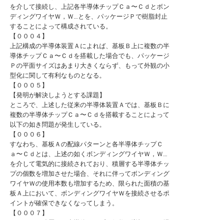
を介して接続し、上記各半導体チップＣａ〜Ｃｄとボン
ディングワイヤＷ，Ｗ…とを、パッケージＰで樹脂封止
することによって構成されている。
【０００４】
上記構成の半導体装置Ａによれば、基板Ｂ上に複数の半
導体チップＣａ〜Ｃｄを搭載した場合でも、パッケージ
Ｐの平面サイズはあまり大きくならず、もって外観の小
型化に関して有利なものとなる。
【０００５】
【発明が解決しようとする課題】
ところで、上述した従来の半導体装置Ａでは、基板Ｂに
複数の半導体チップＣａ〜Ｃｄを搭載することによって
以下の如き問題が発生している。
【０００６】
すなわち、基板Ａの配線パターンと各半導体チップＣ
ａ〜Ｃｄとは、上述の如くボンディングワイヤＷ，Ｗ…
を介して電気的に接続されており、積層する半導体チッ
プの個数を増加させた場合、それに伴ってボンディング
ワイヤＷの使用本数も増加するため、限られた面積の基
板Ａ上において、ボンディングワイヤＷを接続させるポ
イントが確保できなくなってしまう。
【０００７】