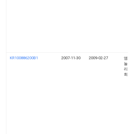
KR100886200B1
2007-11-30
2009-02-27
앰코 
놀로지
리아 
회사