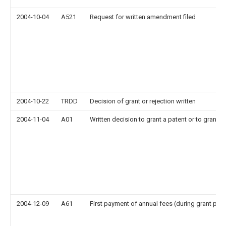
2004-10-04
A521
Request for written amendment filed
2004-10-22
TRDD
Decision of grant or rejection written
2004-11-04
A01
Written decision to grant a patent or to grant a 
2004-12-09
A61
First payment of annual fees (during grant pro