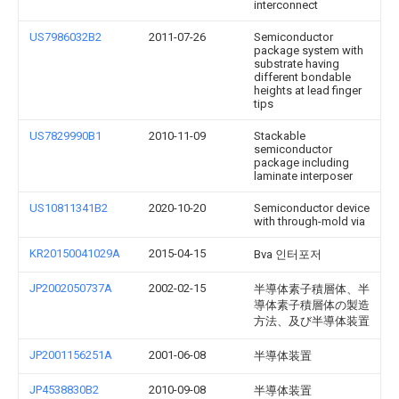
interconnect
US7986032B2
2011-07-26
Semiconductor
package system with
substrate having
different bondable
heights at lead finger
tips
US7829990B1
2010-11-09
Stackable
semiconductor
package including
laminate interposer
US10811341B2
2020-10-20
Semiconductor device
with through-mold via
KR20150041029A
2015-04-15
Bva 인터포저
JP2002050737A
2002-02-15
半導体素子積層体、半
導体素子積層体の製造
方法、及び半導体装置
JP2001156251A
2001-06-08
半導体装置
JP4538830B2
2010-09-08
半導体装置