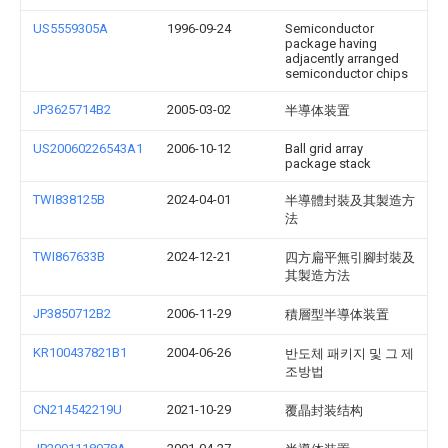
US5559305A
1996-09-24
Semiconductor
package having
adjacently arranged
semiconductor chips
JP3625714B2
2005-03-02
半導体装置
US20060226543A1
2006-10-12
Ball grid array
package stack
TWI838125B
2024-04-01
半導體封裝及其製造方
法
TWI867633B
2024-12-21
四方扁平無引腳封裝及
其製造方法
JP3850712B2
2006-11-29
積層型半導体装置
KR100437821B1
2004-06-26
반도체 패키지 및 그 제
조방법
CN214542219U
2021-10-29
覆晶封装结构