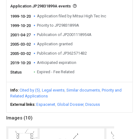
Application JP29831899A events
Application filed by Mitsui High Tec Inc
1999-10-20
Priority to JP29831899A
1999-10-20
Publication of JP2001118954A
2001-04-27
Application granted
2005-03-02
Publication of JP3625714B2
2005-03-02
Anticipated expiration
2019-10-20
Expired - Fee Related
Status
Info
Cited by (5)
Legal events
Similar documents
Priority and
Related Applications
External links
Espacenet
Global Dossier
Discuss
Images (
10
)