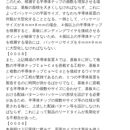
このため、積層する半導体チップの個数を増加させる場
合には、基板の面積を大きくしなければならず、これに
よってパッケージの平面サイズ、すなわち半導体装置の
外観が大型化することとなる。一例として、パッケージ
サイズが８ｍｍ×８ｍｍの場合、４個以上の半導体チップ
を積層すると、基板にボンディングワイヤを接続させる
ポイントが確保できないため、４個以上の半導体チップ
を積層する場合には、パッケージサイズを９ｍｍ×９ｍｍ
に大型化しなければならない。
【０００８】
また、上記構成の半導体装置Ａでは、基板Ｂに対して複
数の半導体チップＣａ〜Ｃｄを搭載する工程や、基板Ｂ
と複数の半導体チップＣａ〜Ｃｄとを接続するワイヤボ
ンディング工程が繁雑であるため、１つの半導体装置を
製造するのに時間が掛かるばかりでなく、基板Ｂに搭載
する半導体チップの個数やサイズに合わせて、基板Ｂに
おける配線パターンやパッケージの形状を設計する必要
があるため、半導体チップの個数やサイズ等の仕様が変
更される毎に、上述した配線パターン等を設計しなけれ
ばならず、これによって製品のリードタイムが長期化す
る不都合があった。
【０００９】
本発明は上記実状に鑑みて、平面サイズの大形化を伴う