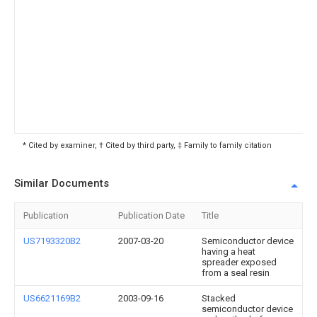
* Cited by examiner, † Cited by third party, ‡ Family to family citation
Similar Documents
Publication
Publication Date
Title
US7193320B2
2007-03-20
Semiconductor device
having a heat
spreader exposed
from a seal resin
US6621169B2
2003-09-16
Stacked
semiconductor device