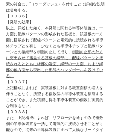
素の符合に、″（ツーダッシュ）を付すことで詳細な説明
は省略する。
【００３６】
【発明の効果】
以上、詳述した如く、本発明に関わる半導体装置は、一
方面に配線パターンの形成された基板と、該基板の一方
面に搭載されて配線パターンと電気的に接続される半導
体チップとを有し、少なくとも半導体チップと配線パタ
ーンとの接続部を樹脂封止して成り、
樹脂封止部の外方
に突出させて露呈する基板の縁部に、配線パターンと接
続されるとともに縁部の端面、縁部の一方面、および縁
部の他方面から突出した形態のハンダボールを設けてい
る。
【００３７】
上記構成によれば、実装基板に対する載置面積の増大を
伴うことなく、所望する複数個の半導体装置を積層する
ことができ、また積層し得る半導体装置の個数に実質的
な制限もない。
【００３８】
また、上記構成によれば、リフロー炉を通すのみで複数
個の半導体装置を一括して電気的に接続させることが可
能なので、従来の半導体装置に比べて大幅なリードタイ