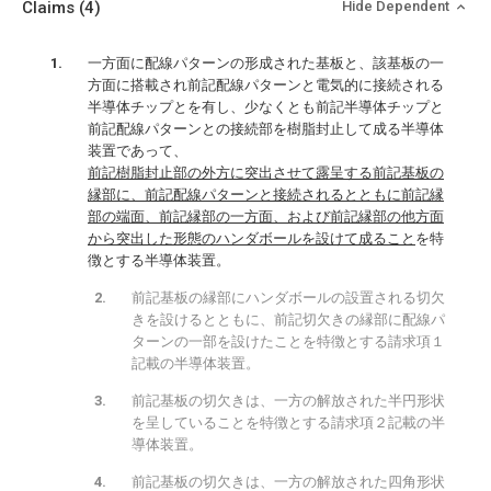
Claims
(4)
Hide Dependent
一方面に配線パターンの形成された基板と、該基板の一
方面に搭載され前記配線パターンと電気的に接続される
半導体チップとを有し、少なくとも前記半導体チップと
前記配線パターンとの接続部を樹脂封止して成る半導体
装置であって、
前記樹脂封止部の外方に突出させて露呈する前記基板の
縁部に、前記配線パターンと接続されるとともに前記縁
部の端面、前記縁部の一方面、および前記縁部の他方面
から突出した形態のハンダボールを設けて成ること
を特
徴とする半導体装置。
前記基板の縁部にハンダボールの設置される切欠
きを設けるとともに、前記切欠きの縁部に配線パ
ターンの一部を設けたことを特徴とする請求項１
記載の半導体装置。
前記基板の切欠きは、一方の解放された半円形状
を呈していることを特徴とする請求項２記載の半
導体装置。
前記基板の切欠きは、一方の解放された四角形状