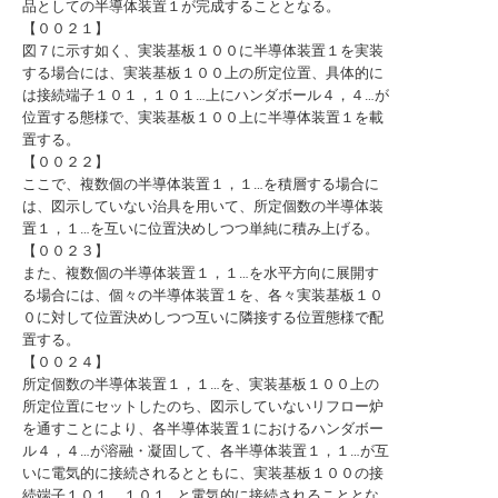
品としての半導体装置１が完成することとなる。
【００２１】
図７に示す如く、実装基板１００に半導体装置１を実装
する場合には、実装基板１００上の所定位置、具体的に
は接続端子１０１，１０１…上にハンダボール４，４…が
位置する態様で、実装基板１００上に半導体装置１を載
置する。
【００２２】
ここで、複数個の半導体装置１，１…を積層する場合に
は、図示していない治具を用いて、所定個数の半導体装
置１，１…を互いに位置決めしつつ単純に積み上げる。
【００２３】
また、複数個の半導体装置１，１…を水平方向に展開す
る場合には、個々の半導体装置１を、各々実装基板１０
０に対して位置決めしつつ互いに隣接する位置態様で配
置する。
【００２４】
所定個数の半導体装置１，１…を、実装基板１００上の
所定位置にセットしたのち、図示していないリフロー炉
を通すことにより、各半導体装置１におけるハンダボー
ル４，４…が溶融・凝固して、各半導体装置１，１…が互
いに電気的に接続されるとともに、実装基板１００の接
続端子１０１，１０１…と電気的に接続されることとな