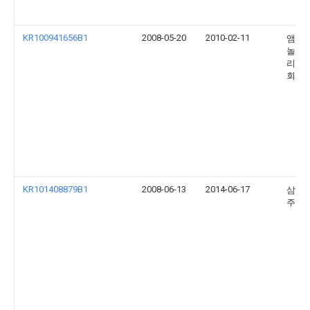
KR100941656B1
2008-05-20
2010-02-11
앰코 
놀로지
리아 
회사
KR101408879B1
2008-06-13
2014-06-17
삼성
주식