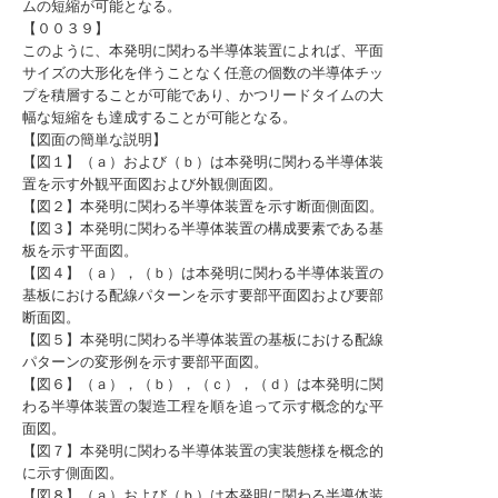
ムの短縮が可能となる。
【００３９】
このように、本発明に関わる半導体装置によれば、平面
サイズの大形化を伴うことなく任意の個数の半導体チッ
プを積層することが可能であり、かつリードタイムの大
幅な短縮をも達成することが可能となる。
【図面の簡単な説明】
【図１】（ａ）および（ｂ）は本発明に関わる半導体装
置を示す外観平面図および外観側面図。
【図２】本発明に関わる半導体装置を示す断面側面図。
【図３】本発明に関わる半導体装置の構成要素である基
板を示す平面図。
【図４】（ａ），（ｂ）は本発明に関わる半導体装置の
基板における配線パターンを示す要部平面図および要部
断面図。
【図５】本発明に関わる半導体装置の基板における配線
パターンの変形例を示す要部平面図。
【図６】（ａ），（ｂ），（ｃ），（ｄ）は本発明に関
わる半導体装置の製造工程を順を追って示す概念的な平
面図。
【図７】本発明に関わる半導体装置の実装態様を概念的
に示す側面図。
【図８】（ａ）および（ｂ）は本発明に関わる半導体装