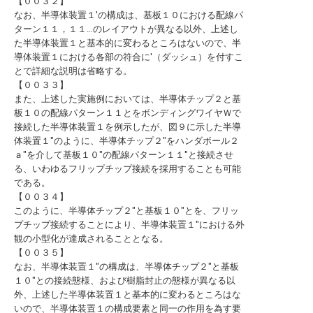
【００３２】
なお、半導体装置１′の構成は、基板１０における配線パ
ターン１１，１１…のレイアウトが異なる以外、上述し
た半導体装置１と基本的に変わるところはないので、半
導体装置１における各部の符合に′（ダッシュ）を付すこ
とで詳細な説明は省略する。
【００３３】
また、上述した実施例においては、半導体チップ２と基
板１０の配線パターン１１とをボンディングワイヤＷで
接続した半導体装置１を例示したが、図９に示した半導
体装置１″のように、半導体チップ２″をハンダボール２
ａ″を介して基板１０″の配線パターン１１″と接続させ
る、いわゆるフリップチップ接続を採用することも可能
である。
【００３４】
このように、半導体チップ２″と基板１０″とを、フリッ
プチップ接続することにより、半導体装置１″における外
観の小型化が達成されることとなる。
【００３５】
なお、半導体装置１″の構成は、半導体チップ２″と基板
１０″との接続態様、および樹脂封止の態様が異なる以
外、上述した半導体装置１と基本的に変わるところはな
いので、半導体装置１の構成要素と同一の作用を為す要