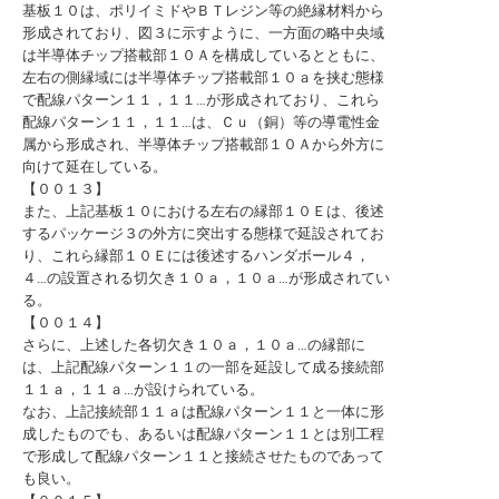
基板１０は、ポリイミドやＢＴレジン等の絶縁材料から
形成されており、図３に示すように、一方面の略中央域
は半導体チップ搭載部１０Ａを構成しているとともに、
左右の側縁域には半導体チップ搭載部１０ａを挟む態様
で配線パターン１１，１１…が形成されており、これら
配線パターン１１，１１…は、Ｃｕ（銅）等の導電性金
属から形成され、半導体チップ搭載部１０Ａから外方に
向けて延在している。
【００１３】
また、上記基板１０における左右の縁部１０Ｅは、後述
するパッケージ３の外方に突出する態様で延設されてお
り、これら縁部１０Ｅには後述するハンダボール４，
４…の設置される切欠き１０ａ，１０ａ…が形成されてい
る。
【００１４】
さらに、上述した各切欠き１０ａ，１０ａ…の縁部に
は、上記配線パターン１１の一部を延設して成る接続部
１１ａ，１１ａ…が設けられている。
なお、上記接続部１１ａは配線パターン１１と一体に形
成したものでも、あるいは配線パターン１１とは別工程
で形成して配線パターン１１と接続させたものであって
も良い。