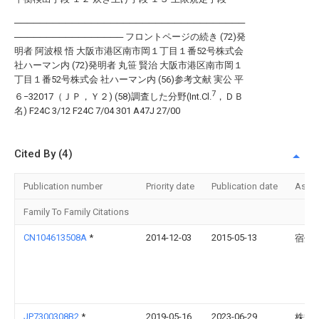
────────────────────────────────────
───────────────── フロントページの続き (72)発
明者 阿波根 悟 大阪市港区南市岡１丁目１番52号株式会
社ハーマン内 (72)発明者 丸笹 賢治 大阪市港区南市岡１
丁目１番52号株式会 社ハーマン内 (56)参考文献 実公 平
7
６−32017（ＪＰ，Ｙ２) (58)調査した分野(Int.Cl.
，ＤＢ
名) F24C 3/12 F24C 7/04 301 A47J 27/00
Cited By (4)
Publication number
Priority date
Publication date
Assi
Family To Family Citations
CN104613508A
*
2014-12-03
2015-05-13
宿州
JP7300308B2
*
2019-05-16
2023-06-29
株式