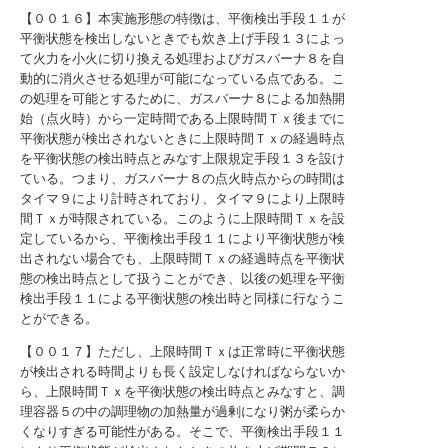
【００１６】本実施形態の特徴は、平衡検出手段１１が
平衡状態を検出しないときでも炊き上げ手段１３によっ
て火力を小火に切り換える処理およびガスバーナ８を自
動的に消火させる処理が可能になっている点である。こ
の処理を可能とするために、ガスバーナ８による加熱開
始（点火時）から一定時間である上限時間Ｔｘ後までに
平衡状態が検出されないときに上限時間Ｔｘの経過時点
を平衡状態の検出時点とみなす上限規定手段１３を設け
ている。つまり、ガスバーナ８の点火時点からの時間は
タイマ９により計時されており、タイマ９により上限時
間Ｔｘが時限されている。このように上限時間Ｔｘを設
定しているから、平衡検出手段１１により平衡状態が検
出されない場合でも、上限時間Ｔｘの経過時点を平衡状
態の検出時点として扱うことができ、以後の処理を平衡
検出手段１１による平衡状態の検出時と同様に行なうこ
とができる。
【００１７】ただし、上限時間Ｔｘは正常時に平衡状態
が検出される時間よりも長く設定しなければならないか
ら、上限時間Ｔｘを平衡状態の検出時点とみなすと、調
理容器５の中の調理物の加熱量が過剰になり粥が柔らか
くなりすぎる可能性がある。そこで、平衡検出手段１１