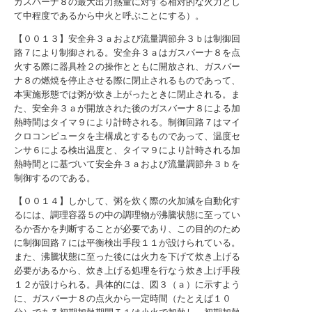
ガスバーナ８の最大出力熱量に対する相対的な火力とし
て中程度であるから中火と呼ぶことにする）。
【００１３】安全弁３ａおよび流量調節弁３ｂは制御回
路７により制御される。安全弁３ａはガスバーナ８を点
火する際に器具栓２の操作とともに開放され、ガスバー
ナ８の燃焼を停止させる際に閉止されるものであって、
本実施形態では粥が炊き上がったときに閉止される。ま
た、安全弁３ａが開放された後のガスバーナ８による加
熱時間はタイマ９により計時される。制御回路７はマイ
クロコンピュータを主構成とするものであって、温度セ
ンサ６による検出温度と、タイマ９により計時される加
熱時間とに基づいて安全弁３ａおよび流量調節弁３ｂを
制御するのである。
【００１４】しかして、粥を炊く際の火加減を自動化す
るには、調理容器５の中の調理物が沸騰状態に至ってい
るか否かを判断することが必要であり、この目的のため
に制御回路７には平衡検出手段１１が設けられている。
また、沸騰状態に至った後には火力を下げて炊き上げる
必要があるから、炊き上げる処理を行なう炊き上げ手段
１２が設けられる。具体的には、図３（ａ）に示すよう
に、ガスバーナ８の点火から一定時間（たとえば１０