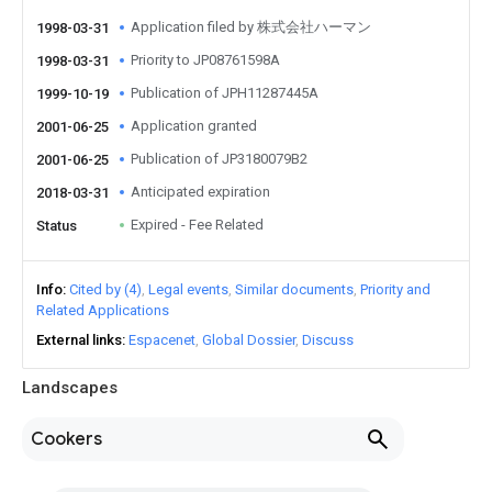
Application filed by 株式会社ハーマン
1998-03-31
Priority to JP08761598A
1998-03-31
Publication of JPH11287445A
1999-10-19
Application granted
2001-06-25
Publication of JP3180079B2
2001-06-25
Anticipated expiration
2018-03-31
Expired - Fee Related
Status
Info
Cited by (4)
Legal events
Similar documents
Priority and
Related Applications
External links
Espacenet
Global Dossier
Discuss
Landscapes
Cookers