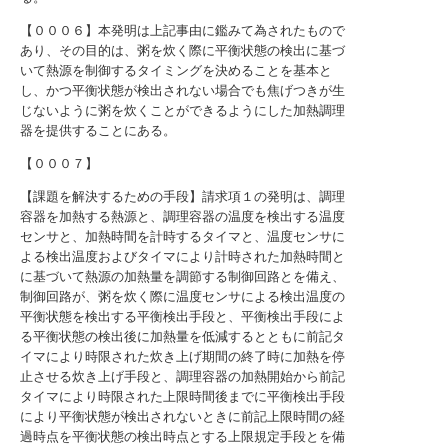
【０００６】本発明は上記事由に鑑みて為されたもので
あり、その目的は、粥を炊く際に平衡状態の検出に基づ
いて熱源を制御するタイミングを決めることを基本と
し、かつ平衡状態が検出されない場合でも焦げつきが生
じないように粥を炊くことができるようにした加熱調理
器を提供することにある。
【０００７】
【課題を解決するための手段】請求項１の発明は、調理
容器を加熱する熱源と、調理容器の温度を検出する温度
センサと、加熱時間を計時するタイマと、温度センサに
よる検出温度およびタイマにより計時された加熱時間と
に基づいて熱源の加熱量を調節する制御回路とを備え、
制御回路が、粥を炊く際に温度センサによる検出温度の
平衡状態を検出する平衡検出手段と、平衡検出手段によ
る平衡状態の検出後に加熱量を低減するとともに前記タ
イマにより時限された炊き上げ期間の終了時に加熱を停
止させる炊き上げ手段と、調理容器の加熱開始から前記
タイマにより時限された上限時間後までに平衡検出手段
により平衡状態が検出されないときに前記上限時間の経
過時点を平衡状態の検出時点とする上限規定手段とを備