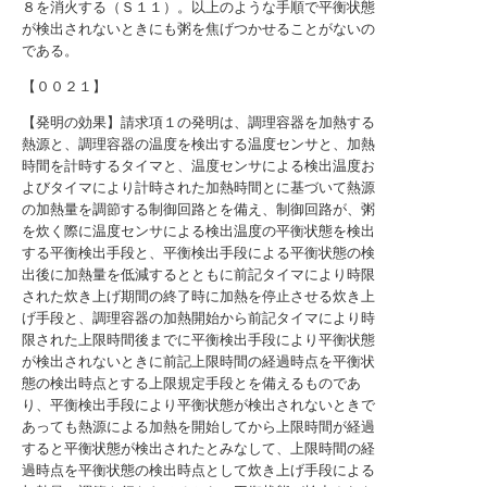
８を消火する（Ｓ１１）。以上のような手順で平衡状態
が検出されないときにも粥を焦げつかせることがないの
である。
【００２１】
【発明の効果】請求項１の発明は、調理容器を加熱する
熱源と、調理容器の温度を検出する温度センサと、加熱
時間を計時するタイマと、温度センサによる検出温度お
よびタイマにより計時された加熱時間とに基づいて熱源
の加熱量を調節する制御回路とを備え、制御回路が、粥
を炊く際に温度センサによる検出温度の平衡状態を検出
する平衡検出手段と、平衡検出手段による平衡状態の検
出後に加熱量を低減するとともに前記タイマにより時限
された炊き上げ期間の終了時に加熱を停止させる炊き上
げ手段と、調理容器の加熱開始から前記タイマにより時
限された上限時間後までに平衡検出手段により平衡状態
が検出されないときに前記上限時間の経過時点を平衡状
態の検出時点とする上限規定手段とを備えるものであ
り、平衡検出手段により平衡状態が検出されないときで
あっても熱源による加熱を開始してから上限時間が経過
すると平衡状態が検出されたとみなして、上限時間の経
過時点を平衡状態の検出時点として炊き上げ手段による