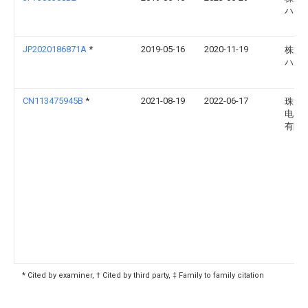
ハー
JP2020186871A
*
2019-05-16
2020-11-19
株式
ハー
CN113475945B
*
2021-08-19
2022-06-17
珠海
电器
有限
* Cited by examiner, † Cited by third party, ‡ Family to family citation