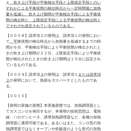
え
、炊き上げ手段が平衡検出手段と上限規定手段とのい
ずれかによる平衡状態の検出時点から一定時間後に加熱
量を低減し、炊き上げ期間が平衡検出手段による平衡状
態の検出時と、上限規定手段による平衡状態の検出時と
でそれぞれ規定されているものである。
【０００８】請求項２の発明は、請求項１の発明におい
て
、平
衡状態の検出時点から加熱量を低減するまでの時
間が６分、平衡検出手段により平衡状態が検出されたと
きの炊き上げ期間が２２分、上限規定手段により平衡状
態が検出されたときの炊き上げ期間は１５分に設定され
ているものである。
【０００９】請求項
３
の発明は、請求項１
または請求項
２
の発明において、熱源をガスバーナとしたものであ
る。
【００１０】
【発明の実施の形態】本実施形態では、加熱調理器とし
てガスコンロを例示するが、本発明の技術思想は、電熱
線、ハロゲンヒータ、誘導加熱調理器など、各種の加熱
調理器に適用可能である。あるいはまた、コンロ型の加
熱調理器ではなくオーブンや炊飯器のような形式の加熱