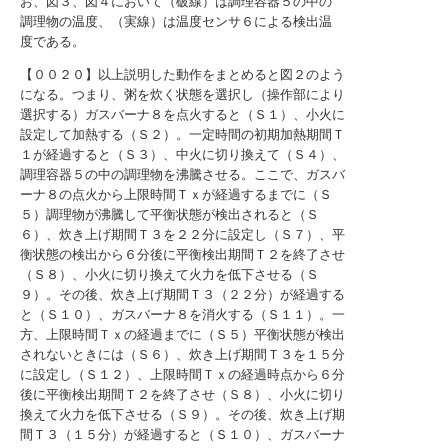
お、図３、図４において（破線）は調理容器５の中の
調理物の温度、（実線）は温度センサ６による検出温
度である。
【００２０】以上説明した動作をまとめると図２のよう
になる。つまり、粥を炊く状態を選択し（操作部により
選択する）ガスバーナ８を点火すると（Ｓ１）、小火に
設定して加熱する（Ｓ２）。一定時間の初期加熱期間Ｔ
１が経過すると（Ｓ３）、中火に切り換えて（Ｓ４）、
調理容器５の中の調理物を沸騰させる。ここで、ガスバ
ーナ８の点火から上限時間Ｔｘが経過するまでに（Ｓ
５）調理物が沸騰して平衡状態が検出されると（Ｓ
６）、炊き上げ期間Ｔ３を２２分に設定し（Ｓ７）、平
衡状態の検出から６分後に平衡検出期間Ｔ２を終了させ
（Ｓ８）、小火に切り換えて火力を低下させる（Ｓ
９）。その後、炊き上げ期間Ｔ３（２２分）が経過する
と（Ｓ１０）、ガスバーナ８を消火する（Ｓ１１）。一
方、上限時間Ｔｘの経過までに（Ｓ５）平衡状態が検出
されないときには（Ｓ６）、炊き上げ期間Ｔ３を１５分
に設定し（Ｓ１２）、上限時間Ｔｘの経過時点から６分
後に平衡検出期間Ｔ２を終了させ（Ｓ８）、小火に切り
換えて火力を低下させる（Ｓ９）。その後、炊き上げ期
間Ｔ３（１５分）が経過すると（Ｓ１０）、ガスバーナ