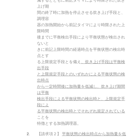
減するとともに前記タイマにより時限された炊き
上げ期
間の終了時に加熱を停止させる炊き上げ手段と、
調理容
器の加熱開始から前記タイマにより時限された上
限時間
後までに平衡検出手段により平衡状態が検出され
ないと
きに前記上限時間の経過時点を平衡状態の検出時
点とす
る上限規定手段とを備え
、炊き上げ手段は平衡検
出手段
と上限規定手段とのいずれかによる平衡状態の検
出時点
から一定時間後に加熱量を低減し、炊き上げ期間
は平衡
検出手段による平衡状態の検出時と、上限規定手
段によ
る平衡状態の検出時とでそれぞれ規定されている
ことを
特徴とする加熱調理器。
【請求項２】
平衡状態の検出時点から加熱量を低