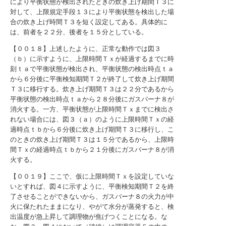
により平衡状態が検出されたときの炊き上げ期間Ｔ３に
対して、上限規定手段１３により平衡状態を検出した場
合の炊き上げ時間Ｔ３を短く設定してある。具体的に
は、前者を２２分、後者を１５分としている。
【００１８】上述したように、正常な動作では図３
（ｂ）に示すように、上限時間Ｔｘが経過するまでに時
刻ｔａで平衡状態が検出され、平衡状態の検出時点ｔａ
から６分後に平衡検知期間Ｔ２が終了して炊き上げ期間
Ｔ３に移行する。炊き上げ期間Ｔ３は２２分であるから
平衡状態の検出時点ｔａから２８分後にガスバーナ８が
消火する。一方、平衡状態が上限時間Ｔｘまでに検出さ
れない場合には、図３（ａ）のように上限時間Ｔｘの経
過時点ｔｂから６分後に炊き上げ期間Ｔ３に移行し、こ
のときの炊き上げ期間Ｔ３は１５分であるから、上限時
間Ｔｘの経過時点ｔｂから２１分後にガスバーナ８が消
火する。
【００１９】ここで、仮に上限時間Ｔｘを設定していな
いとすれば、図４に示すように、平衡検知期間Ｔ２を終
了させることができないから、ガスバーナ８の火力が中
火に保たれたままになり、やがて水分が蒸発すると、検
出温度が急上昇して調理物が焦げつくことになる。な