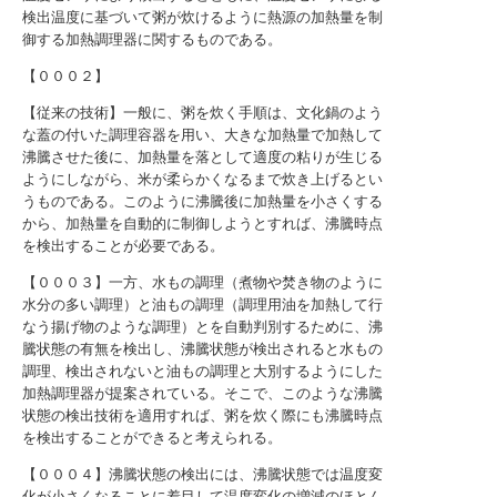
検出温度に基づいて粥が炊けるように熱源の加熱量を制
御する加熱調理器に関するものである。
【０００２】
【従来の技術】一般に、粥を炊く手順は、文化鍋のよう
な蓋の付いた調理容器を用い、大きな加熱量で加熱して
沸騰させた後に、加熱量を落として適度の粘りが生じる
ようにしながら、米が柔らかくなるまで炊き上げるとい
うものである。このように沸騰後に加熱量を小さくする
から、加熱量を自動的に制御しようとすれば、沸騰時点
を検出することが必要である。
【０００３】一方、水もの調理（煮物や焚き物のように
水分の多い調理）と油もの調理（調理用油を加熱して行
なう揚げ物のような調理）とを自動判別するために、沸
騰状態の有無を検出し、沸騰状態が検出されると水もの
調理、検出されないと油もの調理と大別するようにした
加熱調理器が提案されている。そこで、このような沸騰
状態の検出技術を適用すれば、粥を炊く際にも沸騰時点
を検出することができると考えられる。
【０００４】沸騰状態の検出には、沸騰状態では温度変
化が小さくなることに着目して温度変化の増減のほとん