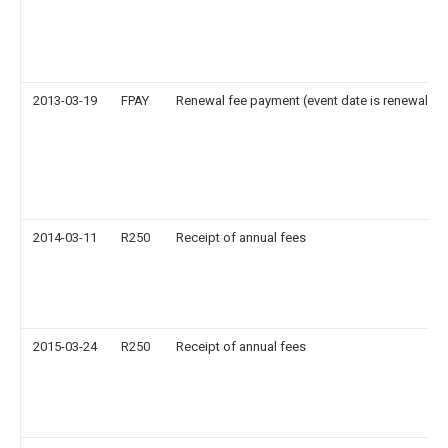
2013-03-19
FPAY
Renewal fee payment (event date is renewal da
2014-03-11
R250
Receipt of annual fees
2015-03-24
R250
Receipt of annual fees