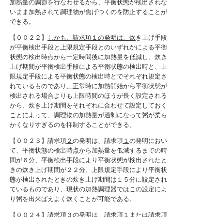
加熱量の調節を行なわせるから、平衡状態が検出されな
いまま加熱されて調理物が焦げつくのを防止することが
できる。
【００２２】
しかも、請求項１の発明は、炊
き上げ手段
が平衡検出手段と上限規定手段とのいずれかによる平衡
状態の検出時点から一定時間後に加熱量を低減し、炊き
上げ期間が平衡検出手段による平衡状態の検出時と、上
限規定手段による平衡状態の検出時とでそれぞれ規定さ
れているものであり
、正
常時に加熱開始から平衡状態が
検出される場合よりも上限時間のほうが長く設定される
から、炊き上げ期間をそれぞれに合わせて設定しておく
ことによって、調理物の加熱量が過剰になって粥が柔ら
かくなりすぎるのを抑制することができる。
【００２３】請求項
２
の発明は、請求項
１
の発明におい
て、平衡状態の検出時点から加熱量を低減するまでの時
間が６分、平衡検出手段により平衡状態が検出されたと
きの炊き上げ期間が２２分、上限規定手段により平衡状
態が検出されたときの炊き上げ期間は１５分に設定され
ているものであり、現状の加熱調理器ではこの設定によ
り粥を出来ばえよく炊くことが可能である。
【００２４】請求項
３
の発明は、請求項１
または請求項