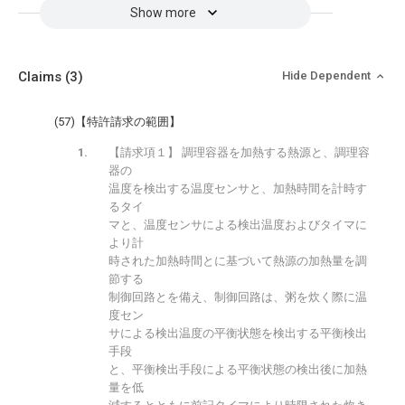
Show more
Claims
(3)
Hide Dependent
(57)【特許請求の範囲】
【請求項１】 調理容器を加熱する熱源と、調理容
器の
温度を検出する温度センサと、加熱時間を計時す
るタイ
マと、温度センサによる検出温度およびタイマに
より計
時された加熱時間とに基づいて熱源の加熱量を調
節する
制御回路とを備え、制御回路は、粥を炊く際に温
度セン
サによる検出温度の平衡状態を検出する平衡検出
手段
と、平衡検出手段による平衡状態の検出後に加熱
量を低