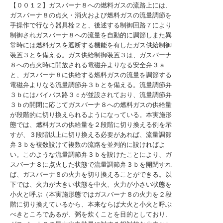
【００１２】ガスバーナ８への燃料ガスの流路上には、
ガスバーナ８の点火・消火および燃料ガスの流量調節を
手操作で行なう器具栓２と、後述する制御回路７により
制御されガスバーナ８への流量を自動的に調節しまた異
常時には燃料ガスを遮断する機能を有したガス供給制御
装置３とを備える。ガス供給制御装置３は、ガスバーナ
８への点火時に開放される電磁弁よりなる安全弁３ａ
と、ガスバーナ８に供給する燃料ガスの流量を調節する
電磁弁よりなる流量調節弁３ｂとを備える。流量調節弁
３ｂにはバイパス路３ｃが並設されており、流量調節弁
３ｂの開閉に応じてガスバーナ８への燃料ガスの供給量
が段階的に切り換えられるようになっている。本実施形
態では、燃料ガスの供給量を２段階に切り換える例を示
すが、３段階以上に切り換える必要があれば、流量調節
弁３ｂを複数設けて複数の流路を並列的に設ければよ
い。このような流量調節弁３ｂを設けたことにより、ガ
スバーナ８に点火した状態で流量調節弁３ｂを開閉すれ
ば、ガスバーナ８の火力を切り換えることができる。以
下では、火力が大きい状態を中火、火力が小さい状態を
小火と呼ぶ（本実施形態ではガスバーナ８の火力を２段
階に切り換えているから、本来ならば大火と小火と呼ぶ
べきところであるが、粥を炊くことを目的としており、