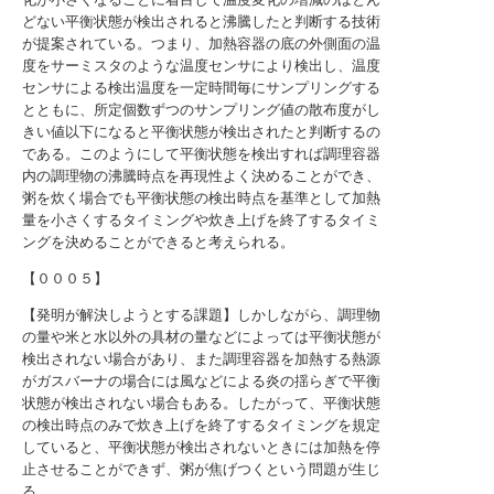
どない平衡状態が検出されると沸騰したと判断する技術
が提案されている。つまり、加熱容器の底の外側面の温
度をサーミスタのような温度センサにより検出し、温度
センサによる検出温度を一定時間毎にサンプリングする
とともに、所定個数ずつのサンプリング値の散布度がし
きい値以下になると平衡状態が検出されたと判断するの
である。このようにして平衡状態を検出すれば調理容器
内の調理物の沸騰時点を再現性よく決めることができ、
粥を炊く場合でも平衡状態の検出時点を基準として加熱
量を小さくするタイミングや炊き上げを終了するタイミ
ングを決めることができると考えられる。
【０００５】
【発明が解決しようとする課題】しかしながら、調理物
の量や米と水以外の具材の量などによっては平衡状態が
検出されない場合があり、また調理容器を加熱する熱源
がガスバーナの場合には風などによる炎の揺らぎで平衡
状態が検出されない場合もある。したがって、平衡状態
の検出時点のみで炊き上げを終了するタイミングを規定
していると、平衡状態が検出されないときには加熱を停
止させることができず、粥が焦げつくという問題が生じ
る。