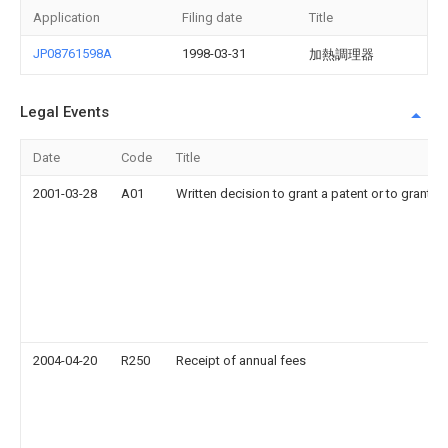
Application
Filing date
Title
JP08761598A
1998-03-31
加熱調理器
Legal Events
Date
Code
Title
2001-03-28
A01
Written decision to grant a patent or to grant a r
2004-04-20
R250
Receipt of annual fees