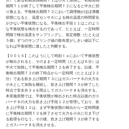
分）である初期加熱期間Ｔ１は小火で加熱し、初期加熱
期間Ｔ１が終了して平衡検出期間Ｔ２になると中火に切
り換える。平衡検出期間Ｔ２において調理物がほぼ沸騰
状態になると、温度センサ６による検出温度の時間変化
が少ない平衡状態になる。平衡検出手段１１はこのよう
な平衡状態を検出するのであって、たとえば、一定時間
間隔で検出温度をサンプリングし、規定個数（たとえば
５個）ずつのサンプリング値の散布度がしきい値以下に
なれば平衡状態に達したと判断する。
【００１５】このようにして時刻ｔａにおいて平衡状態
が検出されると、そのまま一定時間（たとえば６分）は
中火で加熱して平衡検出期間Ｔ２を終了する。以後、平
衡検出期間Ｔ２の終了時点から一定時間（たとえば２２
分）である炊き上げ期間Ｔ３にはガスバーナ８の火力を
小火として加熱を継続し、炊き上げ期間Ｔ３が終了した
時点で安全弁３ａを閉止してガスバーナ８を消火する。
本実施形態では、平衡状態が検出された時点以後のガス
バーナ８の火力を炊き上げ手段１２が管理しており、炊
き上げ手段１２は、まず平衡状態の検出から一定時間後
に平衡検出期間Ｔ２を終了させて火力を小火に引き下げ
る処理を行なう。その後、炊き上げ期間Ｔ３が終了する
とガスバーナ８を消火させる。