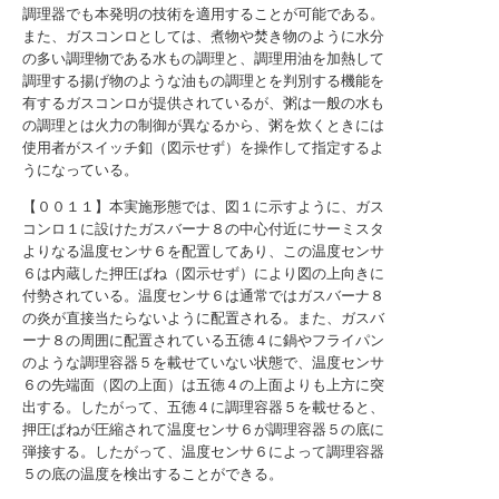
調理器でも本発明の技術を適用することが可能である。
また、ガスコンロとしては、煮物や焚き物のように水分
の多い調理物である水もの調理と、調理用油を加熱して
調理する揚げ物のような油もの調理とを判別する機能を
有するガスコンロが提供されているが、粥は一般の水も
の調理とは火力の制御が異なるから、粥を炊くときには
使用者がスイッチ釦（図示せず）を操作して指定するよ
うになっている。
【００１１】本実施形態では、図１に示すように、ガス
コンロ１に設けたガスバーナ８の中心付近にサーミスタ
よりなる温度センサ６を配置してあり、この温度センサ
６は内蔵した押圧ばね（図示せず）により図の上向きに
付勢されている。温度センサ６は通常ではガスバーナ８
の炎が直接当たらないように配置される。また、ガスバ
ーナ８の周囲に配置されている五徳４に鍋やフライパン
のような調理容器５を載せていない状態で、温度センサ
６の先端面（図の上面）は五徳４の上面よりも上方に突
出する。したがって、五徳４に調理容器５を載せると、
押圧ばねが圧縮されて温度センサ６が調理容器５の底に
弾接する。したがって、温度センサ６によって調理容器
５の底の温度を検出することができる。