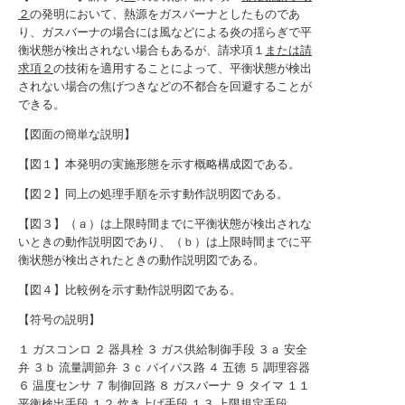
２
の発明において、熱源をガスバーナとしたものであ
り、ガスバーナの場合には風などによる炎の揺らぎで平
衡状態が検出されない場合もあるが、請求項１
または請
求項２
の技術を適用することによって、平衡状態が検出
されない場合の焦げつきなどの不都合を回避することが
できる。
【図面の簡単な説明】
【図１】本発明の実施形態を示す概略構成図である。
【図２】同上の処理手順を示す動作説明図である。
【図３】（ａ）は上限時間までに平衡状態が検出されな
いときの動作説明図であり、（ｂ）は上限時間までに平
衡状態が検出されたときの動作説明図である。
【図４】比較例を示す動作説明図である。
【符号の説明】
１ ガスコンロ ２ 器具栓 ３ ガス供給制御手段 ３ａ 安全
弁 ３ｂ 流量調節弁 ３ｃ バイパス路 ４ 五徳 ５ 調理容器
６ 温度センサ ７ 制御回路 ８ ガスバーナ ９ タイマ １１
平衡検出手段 １２ 炊き上げ手段 １３ 上限規定手段