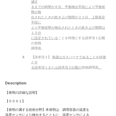
減す
るまでの時間が６分、平衡検出手段により平衡状
態が検
出されたときの炊き上げ期間が２２分、上限規定
手段に
より平衡状態が検出されたときの炊き上げ期間は
１５分
に設定されている
ことを特徴とする請求項１記載
の加熱
調理器。
【請求項３】
熱源はガスバーナであることを特徴
とす
る請求項１または請求項２記載の
加熱調理器
。
Description
【発明の詳細な説明】
【０００１】
【発明の属する技術分野】本発明は、調理容器の温度を
温度センサにより検出するとともに、温度センサによる