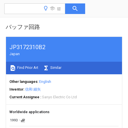
バッファ回路
JP3172310B2
Japan
Find Prior Art
Similar
Other languages
English
Inventor
信和 細矢
Current Assignee
Sanyo Electric Co Ltd
Worldwide applications
1993
JP