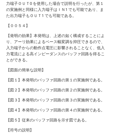
力端子ＯＵＴ0 を使用した場合で説明を行ったが、第１
の実施例と同様に入力端子はＩＮ1 でも可能であり、ま
た出力端子もＯＵＴ1 でも可能である。
【００５４】
【発明の効果】本発明は、上述の如く構成することによ
り、アーリ効果によるベース幅変調を抑圧できるので、
入力端子からの動作点電圧に影響されることなく、低入
力電流による高インピーダンスのバッファ回路を得るこ
とができる。
【図面の簡単な説明】
【図１】本発明のバッファ回路の第１の実施例である。
【図２】本発明のバッファ回路の第２の実施例である。
【図３】本発明のバッファ回路の第３の実施例である。
【図４】本発明のバッファ回路の第４の実施例である。
【図５】従来のバッファ回路を示す図である。
【符号の説明】