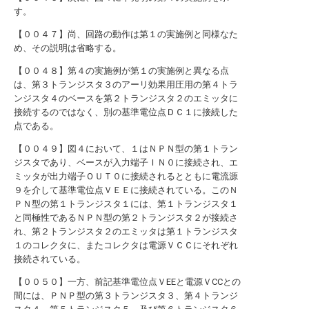
す。
【００４７】尚、回路の動作は第１の実施例と同様なた
め、その説明は省略する。
【００４８】第４の実施例が第１の実施例と異なる点
は、第３トランジスタ３のアーリ効果用圧用の第４トラ
ンジスタ４のベースを第２トランジスタ２のエミッタに
接続するのではなく、別の基準電位点ＤＣ１に接続した
点である。
【００４９】図４において、１はＮＰＮ型の第１トラン
ジスタであり、ベースが入力端子ＩＮ０に接続され、エ
ミッタが出力端子ＯＵＴ０に接続されるとともに電流源
９を介して基準電位点ＶＥＥに接続されている。このＮ
ＰＮ型の第１トランジスタ１には、第１トランジスタ１
と同極性であるＮＰＮ型の第２トランジスタ２が接続さ
れ、第２トランジスタ２のエミッタは第１トランジスタ
１のコレクタに、またコレクタは電源ＶＣＣにそれぞれ
接続されている。
【００５０】一方、前記基準電位点ＶEEと電源ＶCCとの
間には、ＰＮＰ型の第３トランジスタ３、第４トランジ