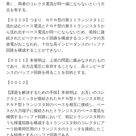
果）、両者のコレクタ電流が同一値にならないという欠
点を有する。
【００１０】つまり、ＮＰＮ型の第１トランジスタ１に
流れ込むベース電流とＰＮＰ型の第５トランジスタ５か
ら流れ出すベース電流が同一にならないため、前段に接
続されたピークホールド回路を構成するコンデンサの充
放電がおこなわれ、十分な高インピーダンスのバッファ
回路を構成することができない。
【００１１】本発明は、上述の問題に鑑みなされたもの
であり、出力点電圧に依存することなく、高インピーダ
ンスのバッファ回路を得ることを目的とする。
【００１２】
【課題を解決するための手段】本発明は、お互いのコレ
クタとエミッタが接続されたＮＰＮ型トランジスタ対と
ＰＮＰ型トランジスタ対のベースを相互に接続し、ベー
スが入力端子に接続されたトランジスタのベース電流を
補償するバッファ回路において、前記トランジスタ対の
うち帰還回路を構成するトランジスタ対のコレクタにア
ーリ効果抑圧用のトランジスタのエミッタを接続したこ
とを特徴とするバッファ回路である。