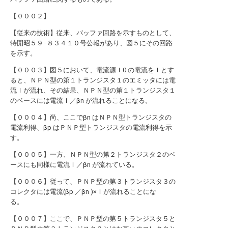
【０００２】
【従来の技術】従来、バッファ回路を示すものとして、
特開昭５９−８３４１０号公報があり、図５にその回路
を示す。
【０００３】図５において、電流源Ｉ0 の電流をＩとす
ると、ＮＰＮ型の第１トランジスタ１のエミッタには電
流Ｉが流れ、その結果、ＮＰＮ型の第１トランジスタ１
のベースには電流Ｉ／βn が流れることになる。
【０００４】尚、ここでβn はＮＰＮ型トランジスタの
電流利得、βp はＰＮＰ型トランジスタの電流利得を示
す。
【０００５】一方、ＮＰＮ型の第２トランジスタ２のベ
ースにも同様に電流Ｉ／βn が流れている。
【０００６】従って、ＰＮＰ型の第３トランジスタ３の
コレクタには電流(βp ／βn )×Ｉが流れることにな
る。
【０００７】ここで、ＰＮＰ型の第５トランジスタ５と