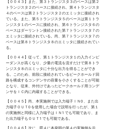
【００４３】また、第３トランジスタ３のベースは第２
トランジスタ２のベースに接続され、第４トランジスタ
４のベースは第２トランジスタ２のエミッタに接続され
ている。また、第５トランジスタ５のベースは第１トラ
ンジスタ１のベースに接続され、第６トランジスタ６の
ベースはダーリントン接続された第７トランジスタ７の
エミッタに接続されている。尚、第７トランジスタ７の
ベースは第８トランジスタ８のエミッタに接続されてい
る。
【００４４】従って、第１トランジスタ１の入力インピ
ーダンスが高くなり、少量の電流を流すだけで第８トラ
ンジスタ８のエミッタに十分な出力を得ることができ
る。このため、前段に接続されているピークホールド回
路を構成するコンデンサの容量を小さくすることが可能
となり、従来、外付けであったピークホールド用コンデ
ンサをＩＣ内に内蔵することができる。
【００４５】尚、本実施例では入力端子ＩＮ0 、また出
力端子ＯＵＴ0 を使用した場合で説明を行ったが、第１
の実施例と同様に入力端子はＩＮ1 でも可能であり、ま
た出力端子もＯＵＴ1 でも可能である。
【００４６】次に、図４に本発明の第４の実施例を示