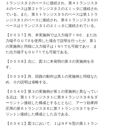
トランジスタ２のベースに接続され、第４トランジスタ
４のベースは第２トランジスタ２のエミッタに接続され
ている。また、第５トランジスタ５のベースは第１トラ
ンジスタ１のベースに接続され、第６トランジスタ６の
ベースはトランジスタ１のエミッタに接続されている。
【００３７】尚、本実施例では入力端子ＩＮ0 、また出
力端子ＯＵＴ0 を使用した場合で説明を行ったが、第１
の実施例と同様に入力端子はＩＮ1 でも可能であり、ま
た出力端子もＯＵＴ1 でも可能である。
【００３８】次に、図３に本発明の第３の実施例を示
す。
【００３９】尚、回路の動作は第１の実施例と同様なた
め、その説明は省略する。
【００４０】第３の実施例が第１の実施例と異なってい
る点は、第１トランジスタ１に第８トランジスタ８をダ
ーリントン接続した構成とするとともに、アーリ効果抑
圧用の第６トランジスタ６に第７トランジスタ７をダー
リントン接続した構成とした点である。
【００４１】図３において、１はＮＰＮ型の第１トラン