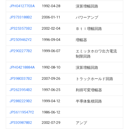
JPH04127703A
1992-04-28
演算増幅回路
JP3733188B2
2006-01-11
パワーアンプ
JP3253573B2
2002-02-04
Ｂｔｌ増幅回路
JP2509462Y2
1996-09-04
増幅器
JP2902277B2
1999-06-07
エミッタホロワ出力電流
制限回路
JPH04218884A
1992-08-10
演算増幅回路
JP3980337B2
2007-09-26
トラックホールド回路
JP2623954B2
1997-06-25
利得可変増幅器
JP2882229B2
1999-04-12
半導体集積回路
JPS6119547Y2
1986-06-12
JP3309878B2
2002-07-29
アンプ