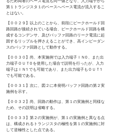
るため両者のベース電流も同一値となり、入力端子から
第１トランジスタ１のベースへベース電流が流入するこ
とはない。
【００２９】以上のことから、前段にピークホールド回
路回路が接続されている場合、ピークホールド回路を構
成するコンデンサ、及びバッファ回路のリーク電流に起
因するリップルを押さえることができ、高インピーダン
スのバッファ回路として動作する。
【００３０】尚、本実施例では入力端子ＩＮ0 、また出
力端子ＯＵＴ0 を使用した場合で説明を行ったが、入力
端子はＩＮ1 でも可能であり、また出力端子もＯＵＴ1
でも可能である。
【００３１】次に、図２に本発明バッファ回路の第２実
施例を示す。
【００３２】尚、回路の動作は、第１の実施例と同様な
ため、その説明は省略する。
【００３３】第２の実施例が、第１の実施例と異なる点
は、構成されるトランジスタの極性を第１の実施例に対
して逆極性とした点である。