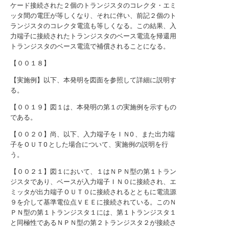
ケード接続された２個のトランジスタのコレクタ・エミ
ッタ間の電圧が等しくなり、それに伴い、前記２個のト
ランジスタのコレクタ電流も等しくなる。この結果、入
力端子に接続されたトランジスタのベース電流を帰還用
トランジスタのベース電流で補償されることになる。
【００１８】
【実施例】以下、本発明を図面を参照して詳細に説明す
る。
【００１９】図１は、本発明の第１の実施例を示すもの
である。
【００２０】尚、以下、入力端子をＩＮ0 、また出力端
子をＯＵＴ0 とした場合について、実施例の説明を行
う。
【００２１】図１において、１はＮＰＮ型の第１トラン
ジスタであり、ベースが入力端子ＩＮ０に接続され、エ
ミッタが出力端子ＯＵＴ０に接続されるとともに電流源
９を介して基準電位点ＶＥＥに接続されている。このＮ
ＰＮ型の第１トランジスタ１には、第１トランジスタ１
と同極性であるＮＰＮ型の第２トランジスタ２が接続さ