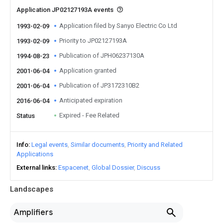
Application JP02127193A events
Application filed by Sanyo Electric Co Ltd
1993-02-09
Priority to JP02127193A
1993-02-09
Publication of JPH06237130A
1994-08-23
Application granted
2001-06-04
Publication of JP3172310B2
2001-06-04
Anticipated expiration
2016-06-04
Expired - Fee Related
Status
Info
Legal events
Similar documents
Priority and Related
Applications
External links
Espacenet
Global Dossier
Discuss
Landscapes
Amplifiers