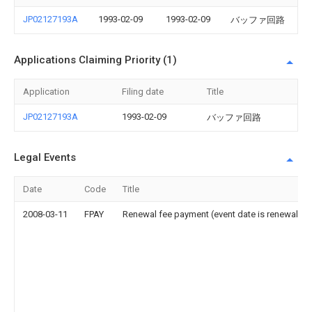
JP02127193A
1993-02-09
1993-02-09
バッファ回路
Applications Claiming Priority (1)
Application
Filing date
Title
JP02127193A
1993-02-09
バッファ回路
Legal Events
Date
Code
Title
2008-03-11
FPAY
Renewal fee payment (event date is renewal da