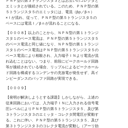
ＰＮＰ型の第３トランジスタ３とはお互いのコレクタと
エミッタとが接続されている。このため、ＰＮＰ型の第
５トランジスタ５のエミッタには、電流（βp／βｎ）
×Ｉが流れ、従って、ＰＮＰ型の第５トランジスタ５の
ベースには電流Ｉ／βｎが流れることになる。
【０００８】以上のことから、ＮＰＮ型の第１トランジ
スタ１のベース電流は、ＰＮＰ型の第５トランジスタ５
のベース電流と同じ値になり、ＮＰＮ型の第１トランジ
スタ１のベース電流はＰＮＰ型の第５トランジスタ５の
ベース電流により相殺され、入力端子ＩＮより電流が流
れ込むことはない。つまり、前段にピークホールド回路
等が接続されている場合、リップルによるピークホール
ド回路を構成するコンデンサの充放電が発生せず、高イ
ンピーダンスのバッファ回路が実現できる。
【０００９】
【発明が解決しようとする課題】しかしながら、上述の
従来回路においては、入力端子ＩＮに入力される信号電
圧レベルによりＰＮＰ型の第５トランジスタ５、及び第
３トランジスタ３のエミッタ・コレクタ間電圧が変動す
る。これに伴い、ＰＮＰ型の第５トランジスタ５、及び
第３トランジスタ３のコレクタ電流が変動し（アーリ効