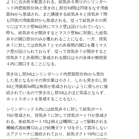
ように点火栓９配置される。給気弁６周りのシリンダヘ
ッド内壁面部分3bと突き出し部分3d間は凹状をなす湾曲
面3eから形成され、また隣接する給気弁６と排気弁７間
も凹状の湾曲面3fから形成される。従って給気弁６の周
りにはマスク壁8a以外にマスク壁は設けられていない。
即ち、給気弁６が開弁するとマスク壁8aに対面した給気
弁６の開口部分のみが覆われることになる。一方、排気
弁７に対しては排気弁７とその弁座間の開口を覆うマス
ク壁が設けられておらず、従って排気弁７が開弁すると
排気弁７と弁座間に形成される開口はその全体が燃焼室
４内に開口することになる。
突き出し部3dはシリンダヘッド内壁面部分3bから突出
した形となるがその突出量は小さく、しかも突き出し部
3dと湾曲面3e間は角部が形成されないように滑らかに接
続されているので突き出し部3dはさほど高温とならず、
ホットスポットを形成することもない。
シリンダヘッド３内には給気弁６に対して給気ポート
10が形成され、排気弁７に対して排気ポート11が形成さ
れる。各給気ポート10は例えば機関によって駆動される
機械式過給機12および給機ダクト13を介して図示しない
エアクリーナに接続されており、給気ダクト13内にはス