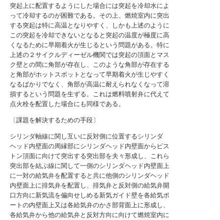
突起上に配置するようにした場合には突起を冷却水によ
って冷却するのが困難である。その上、燃焼室内に突出
する突起は特に高温となりやすく、しかも上述のように
この突起を冷却できないとなると突起の温度が極度に高
くなるために早期着火が生じるという問題がある。特に
上述の２サイクルディーゼル機関では突起の頂面とマス
ク壁との間に角部が存在し、このような角部が存在する
と角部がホットスポットとなって早期着火が生じやすく
なるばかりでなく、角部が高温に耐えられなくなって溶
損するという問題を生ずる。これは燃料噴射弁に代えて
点火栓を配置した場合にも同様である。
〔課題を解決するための手段〕
シリンダ軸線に関し互いに反対側に位置するシリンダ
ヘッド内壁面の周縁部にシリンダヘッド内壁面からピス
トン頂面に向けて突出する突出部を夫々形成し、これら
突出部を結ぶ線に関して一側のシリンダヘッド内壁面上
に一対の給気弁を配置すると共に他側のシリンダヘッド
内壁面上に排気弁を配置し、排気弁と反対側の給気弁開
口方向に新気流を偏向せしめる新気ガイド壁を各給気ポ
ートの内壁面上又は各給気弁のかさ部背面上に形成し、
各給気弁から他の給気弁と反対方向に向けて燃焼室内に