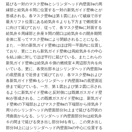
延びる一対のマスク壁8aとシリンダヘッド内壁面3aの周
縁部と給気弁６間に位置する一対の新気ガイド壁8bとが
形成される。各マスク壁8aは第１図において破線で示す
最大リフト位置にある給気弁６よりも下方まで燃焼室４
に向けて延びており、従って、各マスク壁8aに対面する
給気弁６周縁部と弁座９間の開口は給気弁６の開弁期間
全体に亙ってマスク壁8aにより閉鎖されることになる。
また、一対の新気ガイド壁8bはほぼ同一平面内に位置し
ており、更にこれら新気ガイド壁8bは両給気弁６の中心
を結ぶ線に対してほぼ平行に延びている。またこれらの
新気ガイド壁8bは給気弁６側の燃焼室４周辺部方向を向
いている。更に、各突出部８はシリンダヘッド内壁面3a
の底壁面まで近傍まで延びており、各マスク壁8aおよび
各新気ガイド壁8bもシリンダヘッド内壁面3aの底壁面近
傍まで延びている。一方、第１図および第２図に示され
るように新気ガイド壁8bと反対側には既燃ガスガイド壁
8cが形成される。この既燃ガスガイド壁8cは、新気ガイ
ド壁8bの下端部およびマスク壁8aの下端部から排気弁７
周りのシリンダヘッド内壁面部分3c上まで延びる凹状の
湾曲面からなる。シリンダヘッド内壁面部分3cは給気弁
６の間まで延びる突き出し部分3dを有し、この突き出し
部分3d上にはシリンダヘッド内壁面3aの中心に位置する