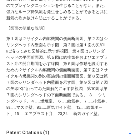
のでプレイングニッションを生じることがない。また、
強力なループ掃気流を発生せしめることができると共に
新気の吹き抜けを防止することができる。
【図面の簡単な説明】
第１図は２サイクル内燃機関の側面断面図、第２図はシ
リンダヘッド内壁面を示す図、第３図は第１図の矢印II
Iに沿ってみた図解的に示す斜視図、第４図はシリンダ
ヘッドの平面断面図、第５図は給排気弁およびエアブラ
スト弁の開弁期間を示す線図、第６図は作動を説明する
ための２サイクル内燃機関の側面断面図、第７図は２サ
イクル内燃機関の別の実施例の側面断面図、第８図は第
７図のシリンダヘッド内壁面を示す図、第９図は第７図
の矢印IXに沿ってみた図解的に示す斜視図、第10図は第
７図のシリンダヘッドの平面断面図である。 ３……シリ
ンダヘッド、４……燃焼室、 ６……給気弁、７……排気弁、
8a……マスク壁、8b……新気ガイド壁、 12……給気ポー
ト、15……エアブラスト弁、 23,24……新気ガイド壁。
Patent Citations (1)