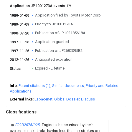
Application JP1001273A events
Application filed by Toyota Motor Corp
1989-01-09
Priority to JP1001273A
1989-01-09
Publication of JPH02185618A
1990-07-20
Application granted
1997-11-26
Publication of JP2682095B2
1997-11-26
Anticipated expiration
2012-11-26
Expired - Lifetime
Status
Info
Patent citations (1)
Similar documents
Priority and Related
Applications
External links
Espacenet
Global Dossier
Discuss
Classifications
F02B2075/025
Engines characterised by their
cycles, e.g. six-stroke having less than six strokes per