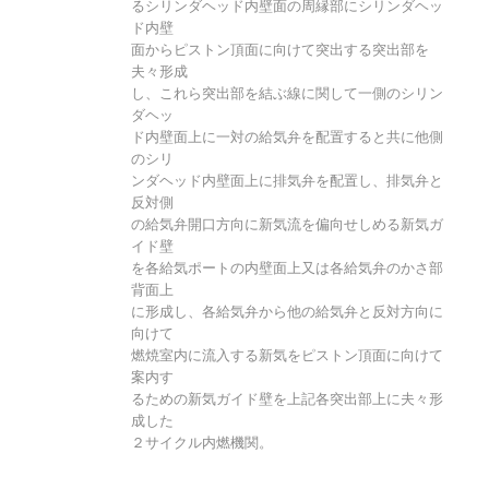
るシリンダヘッド内壁面の周縁部にシリンダヘッ
ド内壁
面からピストン頂面に向けて突出する突出部を
夫々形成
し、これら突出部を結ぶ線に関して一側のシリン
ダヘッ
ド内壁面上に一対の給気弁を配置すると共に他側
のシリ
ンダヘッド内壁面上に排気弁を配置し、排気弁と
反対側
の給気弁開口方向に新気流を偏向せしめる新気ガ
イド壁
を各給気ポートの内壁面上又は各給気弁のかさ部
背面上
に形成し、各給気弁から他の給気弁と反対方向に
向けて
燃焼室内に流入する新気をピストン頂面に向けて
案内す
るための新気ガイド壁を上記各突出部上に夫々形
成した
２サイクル内燃機関。