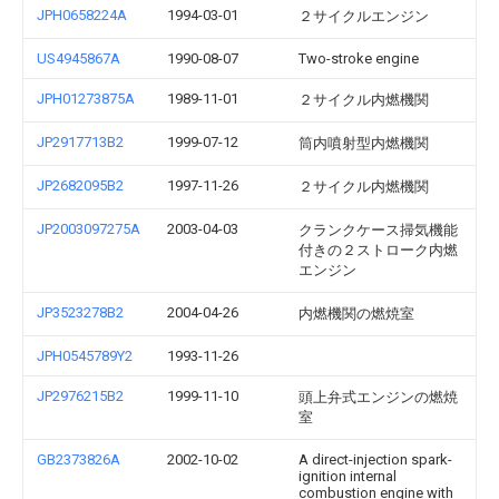
JPH0658224A
1994-03-01
２サイクルエンジン
US4945867A
1990-08-07
Two-stroke engine
JPH01273875A
1989-11-01
２サイクル内燃機関
JP2917713B2
1999-07-12
筒内噴射型内燃機関
JP2682095B2
1997-11-26
２サイクル内燃機関
JP2003097275A
2003-04-03
クランクケース掃気機能
付きの２ストローク内燃
エンジン
JP3523278B2
2004-04-26
内燃機関の燃焼室
JPH0545789Y2
1993-11-26
JP2976215B2
1999-11-10
頭上弁式エンジンの燃焼
室
GB2373826A
2002-10-02
A direct-injection spark-
ignition internal
combustion engine with