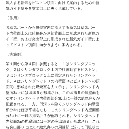
流入する新気をピストン頂面に向けて案内するための新
気ガイド壁を各突出部上に夫々形成している。
〔作用〕
各給気ポートから燃焼室内に流入する新気は給気ポー
ト内壁面上又は給気弁かさ部背面上に形成された新気ガ
イド壁、および突出部上に形成された新気ガイド壁によ
ってピストン頂面に向かうように案内される。
〔実施例〕
第１図から第４図に参照すると、１はシリンダブロッ
ク、２はシリンダブロック１内で往復動するピストン、
３はシリンダブロック１上に固定されたシリンダヘッ
ド、４はシリンダヘッド３の内壁面3aとピストン２の頂
面間に形成された燃焼室を夫々示す。シリンダヘッド内
壁面3a上には凹溝５が形成され、この凹溝５の底壁面を
なすシリンダヘッド内壁面部分3b上に一対の給気弁６が
配置される。一方、凹溝５を除くシリンダヘッド内壁面
部分3cはほぼ平坦をなし、このシリンダヘッド内壁面部
分3c上に一対の排気弁７が配置される。シリンダヘッド
内壁面3aの周縁部には一対の突出部８が形成され、これ
ら突出部８には夫々給気弁６の周縁部に沿って円弧状に