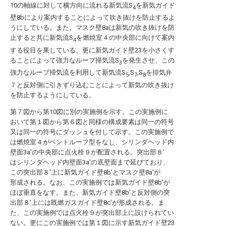
10の軸線に対して横方向に流れる新気流S
を新気ガイド
4
壁8bにより案内することによって吹き抜けを防止するよ
うにしている。また、マスク壁8aは新気の吹き抜けを防
止すると共に新気流S
を燃焼室４の中央部に向けて案内
4
する役目を果している。更に新気ガイド壁23を小さくす
ることによって強力なループ掃気流S
を発生させ、この
3
強力なループ掃気流を利用して新気流S
,S
,S
を排気弁
5
7
8
７と反対側に引きずり込むことによって新気の吹き抜け
を防止するようにしている。
第７図から第10図に別の実施例を示す。この実施例に
おいて第１図から第６図と同様の構成要素は同一の符号
又は同一の符号にダッシュを付して示す。この実施例で
は燃焼室４がペントルーフ型をなし、シリンダヘッド内
壁面3a′の中央部に点火栓９が配置される。突出部８′
はシリンダヘッド内壁面3a′の底壁面まで延びており、
この突出部８′上に新気ガイド壁8b′とマスク壁8a′が
形成される。なお、この実施例では新気ガイド壁8b′が
ほぼ垂直をなす。また、新気ガイド壁8b′と反対側の突
出部８′上には既燃ガスガイド壁8c′が形成される。ま
た、この実施例では点火栓９が突出部上に設けられてい
ない。更にこの実施例では第１図に示す新気ガイド壁23