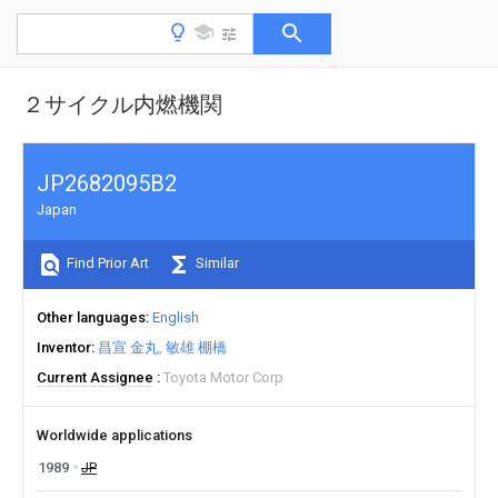
２サイクル内燃機関
JP2682095B2
Japan
Find Prior Art
Similar
Other languages
English
Inventor
昌宣 金丸
敏雄 棚橋
Current Assignee
Toyota Motor Corp
Worldwide applications
1989
JP