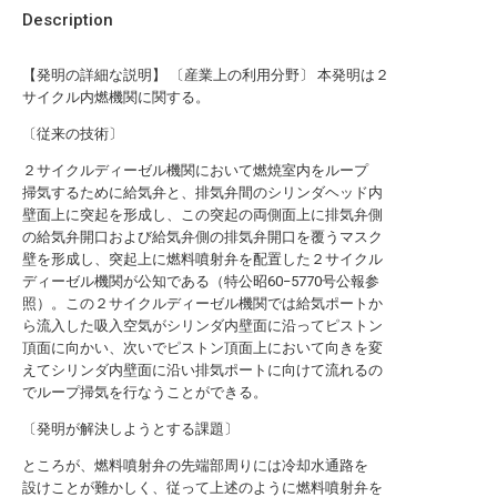
Description
【発明の詳細な説明】 〔産業上の利用分野〕 本発明は２
サイクル内燃機関に関する。
〔従来の技術〕
２サイクルディーゼル機関において燃焼室内をループ
掃気するために給気弁と、排気弁間のシリンダヘッド内
壁面上に突起を形成し、この突起の両側面上に排気弁側
の給気弁開口および給気弁側の排気弁開口を覆うマスク
壁を形成し、突起上に燃料噴射弁を配置した２サイクル
ディーゼル機関が公知である（特公昭60−5770号公報参
照）。この２サイクルディーゼル機関では給気ポートか
ら流入した吸入空気がシリンダ内壁面に沿ってピストン
頂面に向かい、次いでピストン頂面上において向きを変
えてシリンダ内壁面に沿い排気ポートに向けて流れるの
でループ掃気を行なうことができる。
〔発明が解決しようとする課題〕
ところが、燃料噴射弁の先端部周りには冷却水通路を
設けことが難かしく、従って上述のように燃料噴射弁を