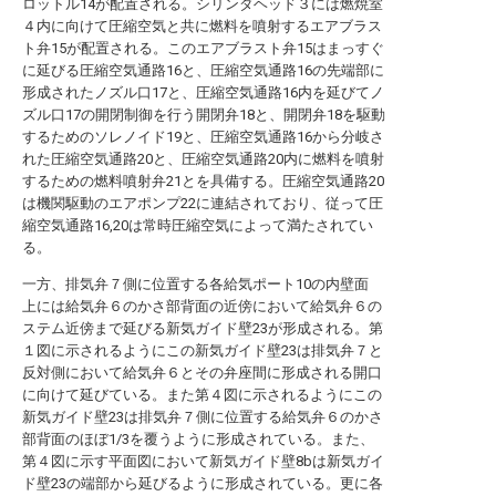
ロットル14が配置される。シリンダヘッド３には燃焼室
４内に向けて圧縮空気と共に燃料を噴射するエアブラス
ト弁15が配置される。このエアブラスト弁15はまっすぐ
に延びる圧縮空気通路16と、圧縮空気通路16の先端部に
形成されたノズル口17と、圧縮空気通路16内を延びてノ
ズル口17の開閉制御を行う開閉弁18と、開閉弁18を駆動
するためのソレノイド19と、圧縮空気通路16から分岐さ
れた圧縮空気通路20と、圧縮空気通路20内に燃料を噴射
するための燃料噴射弁21とを具備する。圧縮空気通路20
は機関駆動のエアポンプ22に連結されており、従って圧
縮空気通路16,20は常時圧縮空気によって満たされてい
る。
一方、排気弁７側に位置する各給気ポート10の内壁面
上には給気弁６のかさ部背面の近傍において給気弁６の
ステム近傍まで延びる新気ガイド壁23が形成される。第
１図に示されるようにこの新気ガイド壁23は排気弁７と
反対側において給気弁６とその弁座間に形成される開口
に向けて延びている。また第４図に示されるようにこの
新気ガイド壁23は排気弁７側に位置する給気弁６のかさ
部背面のほぼ1/3を覆うように形成されている。また、
第４図に示す平面図において新気ガイド壁8bは新気ガイ
ド壁23の端部から延びるように形成されている。更に各