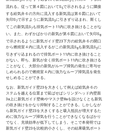
3
3
流れる。従って第４図においてS
で示されるように隣接
5
する給気弁６の方向に流入する新気流は第６図において
矢印S
で示すように新気流S
に引きずり込まれ、斯くし
7
3
てこの新気流S
も排気ポート11内に吹き抜けることがな
7
い。また、わずかばかりの新気が第６図において矢印S
8
で示されるように新気ガイド壁23下方の給気弁６の開口
から燃焼室４内に流入するがこの新気流S
も新気流S
に
8
3
引きずり込まれるので排気ポート11内に吹き抜けること
がない。即ち、新気が全く排気ポート11内に吹き抜ける
ことがなく、大部分の新気がループ掃気の発生に寄与せ
しめられるので燃焼室４内に強力なループ掃気流を発生
せしめることができる。
なお、新気ガイド壁23を大きくして例えば給気弁６の
ステムを越える位置まで延ばせばシリンダヘッド内壁面
3a上に新気ガイド壁8bやマスク壁8aを設けなくとも新気
の吹き抜けをかなり抑制することができる。しかしなが
ら新気ガイド壁23を大きくすると吸入抵抗が増大するた
めに強力なループ掃気を行うことができなくなるばかり
でなく、充填効率が低下してしまう。そこで本発明では
新気ガイド壁23を比較的小さくし、その結果吸気ポート