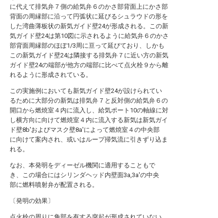
に代えて排気弁７側の給気弁６のかさ部背面上にかさ部
背面の周縁部に沿って円弧状に延びるシュラウドの形を
した湾曲薄板状の新気ガイド壁24が形成される。この新
気ガイド壁24は第10図に示されるように給気弁６のかさ
部背面周縁部のほぼ1/3周に亘って延びており、しかも
この新気ガイド壁24は隣接する排気弁７に近い方の新気
ガイド壁24の端部が他方の端部に比べて点火栓９から離
れるように形成されている。
この実施例においても新気ガイド壁24が設けられてい
るために大部分の新気は排気弁７と反対側の給気弁６の
開口から燃焼室４内に流入し、給気ポート10の軸線に対
し横方向に向けて燃焼室４内に流入する新気は新気ガイ
ド壁8b′およびマスク壁8a′によって燃焼室４の中央部
に向けて案内され、或いはループ掃気流に引きずり込ま
れる。
なお、本発明をディーゼル機関に適用することもで
き、この場合にはシリンダヘッド内壁面3a,3a′の中央
部に燃料噴射弁が配置される。
〔発明の効果〕
点火栓の周りに角部を有する突起が形成されていない