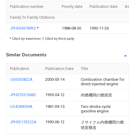
Publication number
Priority date
Publication date
Assi
Family To Family Citations
JPH0545789Y2
*
1988-08-30
1993-11-26
* Cited by examiner, † Cited by third party
Similar Documents
Publication
Publication Date
Title
US6035822A
2000-03-14
Combustion chamber for
direct injected engine
JPH0733766B2
1995-04-12
内燃機関の燃焼室
US4289094A
1981-09-15
Two-stroke cycle
gasoline engine
JPH02153222A
1990-06-12
２サイクル内燃機関の燃
焼室構造