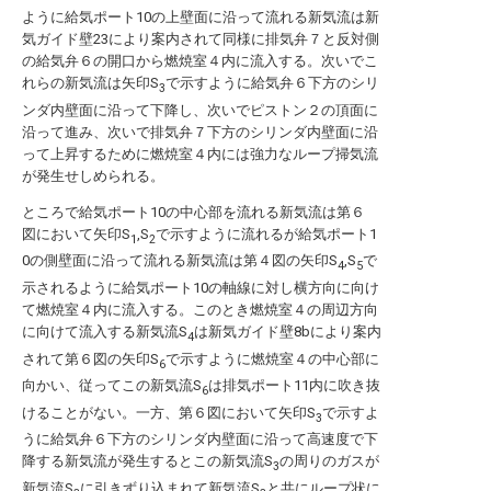
ように給気ポート10の上壁面に沿って流れる新気流は新
気ガイド壁23により案内されて同様に排気弁７と反対側
の給気弁６の開口から燃焼室４内に流入する。次いでこ
れらの新気流は矢印S
で示すように給気弁６下方のシリ
3
ンダ内壁面に沿って下降し、次いでピストン２の頂面に
沿って進み、次いで排気弁７下方のシリンダ内壁面に沿
って上昇するために燃焼室４内には強力なループ掃気流
が発生せしめられる。
ところで給気ポート10の中心部を流れる新気流は第６
図において矢印S
,S
で示すように流れるが給気ポート1
1
2
0の側壁面に沿って流れる新気流は第４図の矢印S
,S
で
4
5
示されるように給気ポート10の軸線に対し横方向に向け
て燃焼室４内に流入する。このとき燃焼室４の周辺方向
に向けて流入する新気流S
は新気ガイド壁8bにより案内
4
されて第６図の矢印S
で示すように燃焼室４の中心部に
6
向かい、従ってこの新気流S
は排気ポート11内に吹き抜
6
けることがない。一方、第６図において矢印S
で示すよ
3
うに給気弁６下方のシリンダ内壁面に沿って高速度で下
降する新気流が発生するとこの新気流S
の周りのガスが
3
新気流S
に引きずり込まれて新気流S
と共にループ状に