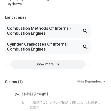
cycle two
Landscapes
Combustion Methods Of Internal-
Combustion Engines
Cylinder Crankcases Of Internal
Combustion Engines
Show more
Claims
(1)
Hide Dependent
(57)【特許請求の範囲】
【請求項１】シリンダ軸線に関し互いに反対側に
位置す