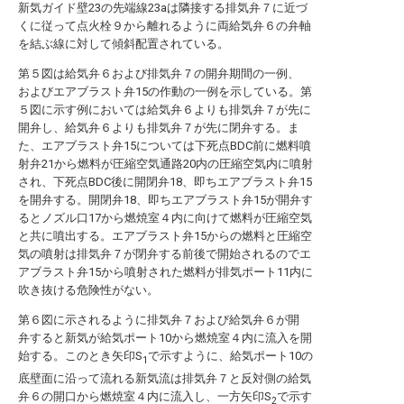
新気ガイド壁23の先端線23aは隣接する排気弁７に近づ
くに従って点火栓９から離れるように両給気弁６の弁軸
を結ぶ線に対して傾斜配置されている。
第５図は給気弁６および排気弁７の開弁期間の一例、
およびエアブラスト弁15の作動の一例を示している。第
５図に示す例においては給気弁６よりも排気弁７が先に
開弁し、給気弁６よりも排気弁７が先に閉弁する。ま
た、エアブラスト弁15については下死点BDC前に燃料噴
射弁21から燃料が圧縮空気通路20内の圧縮空気内に噴射
され、下死点BDC後に開閉弁18、即ちエアブラスト弁15
を開弁する。開閉弁18、即ちエアブラスト弁15が開弁す
るとノズル口17から燃焼室４内に向けて燃料が圧縮空気
と共に噴出する。エアブラスト弁15からの燃料と圧縮空
気の噴射は排気弁７が閉弁する前後で開始されるのでエ
アブラスト弁15から噴射された燃料が排気ポート11内に
吹き抜ける危険性がない。
第６図に示されるように排気弁７および給気弁６が開
弁すると新気が給気ポート10から燃焼室４内に流入を開
始する。このとき矢印S
で示すように、給気ポート10の
1
底壁面に沿って流れる新気流は排気弁７と反対側の給気
弁６の開口から燃焼室４内に流入し、一方矢印S
で示す
2