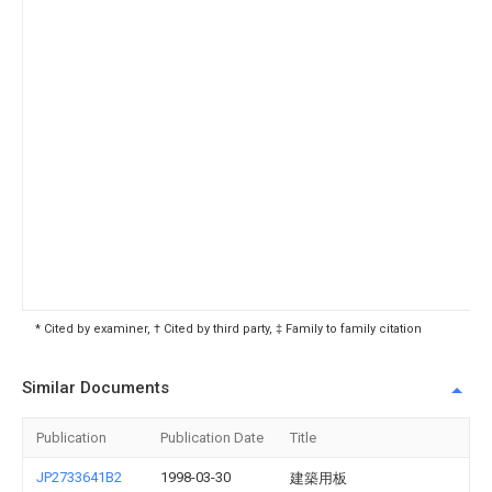
* Cited by examiner, † Cited by third party, ‡ Family to family citation
Similar Documents
Publication
Publication Date
Title
JP2733641B2
1998-03-30
建築用板