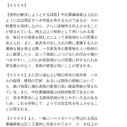
【０００４】
【発明が解決しようとする課題】中比重繊維板は上記の
ようにほぼ満足すべき性能を有するものであるが、その
軽量性を保持しながら、さらに諸物性を向上させること
が望まれている。例えば上り框材として用いられる場
合、毎日その表面を踏む人によって表面側からの荷重が
加えられ、また、家具等の出し入れの際に運搬する人が
履物を履き替える際、一旦家具等の重量物を上り框材の
上に載置したり、誤って側面にぶつけるため凹みや傷が
つきやすい。このため表面側からの荷重に対するたわみ
変化量が少なく、表面の硬度が高いことが望まれる。
【０００５】また回り縁および開口枠等の造作材、パネ
ルの縦桟、横桟の芯材、あるいは階段の踏板において
も、曲げ強度に優れ表面の硬度の高い建築用板が望まれ
ている。また、中比重繊維板は比較的軟質であるため
に、含水率変化による膨張収縮が生じやすい欠点がある
ため、これを抑制して、より寸法安定性を向上させるこ
とが望まれる。
【０００６】また、一般にハードボードと呼ばれる高比
重繊維板は広く工業的に生産されており、０．８以上の