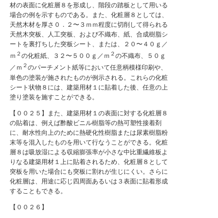
材の表面に化粧層８を形成し、階段の踏板として用いる
場合の例を示すものである。また、化粧層８としては、
天然木材を厚さ０．２〜３ｍｍ程度に切削して得られる
天然木突板、人工突板、および不織布、紙、合成樹脂シ
ートを裏打ちした突板シート、または、２０〜４０ｇ／
２
２
ｍ
の化粧紙、３２〜５００ｇ／ｍ
の不織布、５０ｇ
２
／ｍ
のパーチメント紙等において任意柄模様印刷や、
単色の塗装が施されたものが例示される。これらの化粧
シート状物８には、建築用材１に貼着した後、任意の上
塗り塗装を施すことができる。
【００２５】また、建築用材１の表面に対する化粧層８
の貼着は、例えば酢酸ビニル樹脂等の熱可塑性接着剤
に、耐水性向上のために熱硬化性樹脂または尿素樹脂粉
末等を混入したものを用いて行なうことができる。化粧
層８は吸放湿による収縮膨張率が小さな中比重繊維板よ
りなる建築用材１上に貼着されるため、化粧層８として
突板を用いた場合にも突板に割れが生じにくい。さらに
化粧層は、用途に応じ四周面あるいは３表面に貼着形成
することもできる。
【００２６】