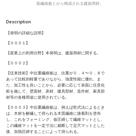
面繊維板とから構成される建築用材。
Description
【発明の詳細な説明】
【０００１】
【産業上の利用分野】本発明は、建築用材に関する。
【０００２】
【従来技術】中比重繊維板は、比重が０．４〜０．８で
あって比較的軽量でありながら、強度性能に優れ、ま
た、加工性も良いことから、必要に応じて表面に任意化
粧を施して、壁面材、床材、建具部材、造作材、家具部
材等の各種用途に使用されている。
【０００３】中比重繊維板は、例えば乾式法によるとき
は、木材を解繊して得られる木質繊維に接着剤を塗布
し、これをフォーミング、仮圧締して繊維マットとし、
この繊維マットを一定寸法に裁断して定尺マットとした
後、加熱圧締することによって得られる。