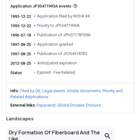
Application JP35471993A events
Application filed by NODA KK
1993-12-22
Priority to JP35471993A
1993-12-22
Publication of JPH07178709A
1995-07-18
Application granted
1997-08-25
Publication of JP2646187B2
1997-08-25
Anticipated expiration
2012-08-25
Expired - Fee Related
Status
Info
Cited by (4)
Legal events
Similar documents
Priority and
Related Applications
External links
Espacenet
Global Dossier
Discuss
Landscapes
Dry Formation Of Fiberboard And The
Like