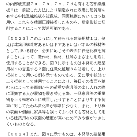
の内部硬質層７ａ，７ｂ，７ｃ，７ｄを有する芯部繊維
板２は、前記した方法により製造された表裏に硬質層を
有する中比重繊維板を複数枚、同実施例においては５枚
用い、これらを積層圧締接着したものを、所定形状に切
削することによって製造可能である。
【００２３】このようにして得られる建築用材１は、例
えば建築用構造材あるいはドアあるいはパネルの桟材等
として用いるほか、必要に応じその表面に任意化粧を施
すことによって、造作材、框材、柱等さまざまな用途に
使用することができる。図３に示すものは本発明の建築
用材１の交差する２面に任意化粧層８を貼着して、上り
框材として用いる例を示すものである。図に示す状態で
上り框材として使用することにより、毎日その表面を踏
む人によって表面側からの荷重や家具等の出し入れの際
に運搬する人が履物を履き替える際、一旦家具等の重量
物を上り框材の上に載置したりすることにより生ずる荷
重に対してたわみ変化量が非常に少なく、また、上り框
の表面や側面に家具等を誤ってぶつけても芯材として用
いる建築用材の表面の硬度が高いため凹みや傷がつきに
くいものとなる。
【００２４】また、図４に示すものは、本発明の建築用