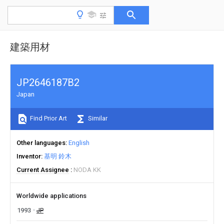
建築用材
JP2646187B2
Japan
Find Prior Art
Similar
Other languages
English
Inventor
基明 鈴木
Current Assignee
NODA KK
Worldwide applications
1993
JP