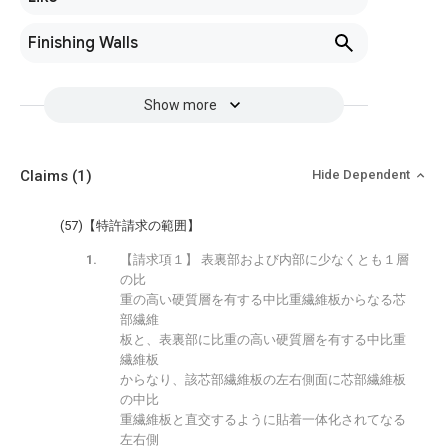
Finishing Walls
Show more
Claims
(1)
Hide Dependent
(57)【特許請求の範囲】
【請求項１】 表裏部および内部に少なくとも１層
の比
重の高い硬質層を有する中比重繊維板からなる芯
部繊維
板と、表裏部に比重の高い硬質層を有する中比重
繊維板
からなり、該芯部繊維板の左右側面に芯部繊維板
の中比
重繊維板と直交するように貼着一体化されてなる
左右側