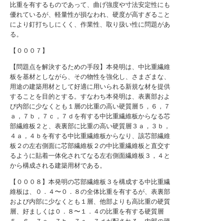
比重を有するものであって、曲げ強度や寸法安定性にも
優れているが、軽量性が損なわれ、硬度が高すぎること
により釘打ちしにくく、作業性、取り扱い性に問題があ
る。
【０００７】
【問題点を解決するための手段】本発明は、中比重繊維
板を基材としながら、その物性を強化し、さまざまな、
用途の建築用材として好適に用いられる新規な材を提供
することを目的とする。すなわち本発明は、表裏部およ
び内部に少なくとも１層の比重の高い硬質層５，６，７
ａ，７ｂ，７ｃ，７ｄを有する中比重繊維板からなる芯
部繊維板２と、表裏部に比重の高い硬質層３ａ，３ｂ，
４ａ，４ｂを有する中比重繊維板からなり、該芯部繊維
板２の左右側面に芯部繊維板２の中比重繊維板と直交す
るように貼着一体化されてなる左右側面繊維板３，４と
から構成される建築用材である。
【０００８】本発明の芯部繊維板３を構成する中比重繊
維板は、０．４〜０．８の全体比重を有するが、表裏部
および内部に少なくとも１層、他部よりも高比重の硬質
層、好ましくは０．８〜１．４の比重を有する硬質層