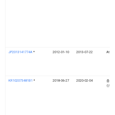
JP2013141774A
*
2012-01-10
2013-07-22
Atoz
KR102073481B1
*
2018-06-27
2020-02-04
충남
산학