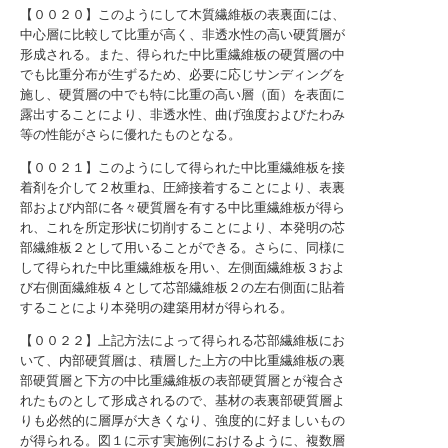
【００２０】このようにして木質繊維板の表裏面には、
中心層に比較して比重が高く、非透水性の高い硬質層が
形成される。また、得られた中比重繊維板の硬質層の中
でも比重分布が生ずるため、必要に応じサンディングを
施し、硬質層の中でも特に比重の高い層（面）を表面に
露出することにより、非透水性、曲げ強度およびたわみ
等の性能がさらに優れたものとなる。
【００２１】このようにして得られた中比重繊維板を接
着剤を介して２枚重ね、圧締接着することにより、表裏
部および内部に各々硬質層を有する中比重繊維板が得ら
れ、これを所定形状に切削することにより、本発明の芯
部繊維板２として用いることができる。さらに、同様に
して得られた中比重繊維板を用い、左側面繊維板３およ
び右側面繊維板４として芯部繊維板２の左右側面に貼着
することにより本発明の建築用材が得られる。
【００２２】上記方法によって得られる芯部繊維板にお
いて、内部硬質層は、積層した上方の中比重繊維板の裏
部硬質層と下方の中比重繊維板の表部硬質層とが複合さ
れたものとして形成されるので、基材の表裏部硬質層よ
りも必然的に層厚が大きくなり、強度的に好ましいもの
が得られる。図１に示す実施例におけるように、複数層