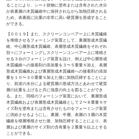
ることにより、シート状物に塗布または含有された水分
が表裏層の木質繊維中に保持されながら加熱圧締される
ため、表裏面に比重の非常に高い硬質層を形成すること
ができる。
【００１９】また、スクリーンコンベアー上に木質繊維
を堆積させるフォーミング装置として、裏層形成木質繊
維、中心層形成木質繊維、表層形成木質繊維をそれぞれ
別々にフォーミングしスクリーンコンベアー上に堆積さ
せる３台のフォーミング装置を設け、例えば中心層形成
木質繊維への接着剤の添加量を３〜５重量％加え、表層
形成木質繊維および裏層形成木質繊維への接着剤の添加
量を１０〜３０重量％加えた後に加熱圧締することによ
り、前述の水分による硬質層の形成方法とあわせて硬質
層の比重を上げると共に強度の向上を図ることができ
る。また、同様のフォーミング装置において、裏層形成
木質繊維および表層形成木質繊維として２〜８重量％サ
イズ剤を塗布または含有させたものをフォーミング装置
に供給させるようにし、裏層、中層、表層の３層の木質
繊維を積層堆積させた後、加熱圧締することにより、表
層および裏層のサイズ剤の含有量を２重量％以上とする
ことができる。