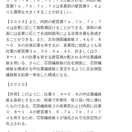
５，６，７ａ，７ｂ，７ｃ，７ｄが配される。内部の硬
質層７ａ，７ｂ，７ｃ，７ｄは表裏部の硬質層５，６よ
りも層厚を大きくすることが好ましい。
【０００９】また、内部の硬質層７ａ，７ｂ，７ｃ，７
ｄは必要に応じて複数層設けることができる。基材の表
面には必要に応じて合成樹脂等による非透水層を形成す
ることができる。また、左右側面繊維板３，４も０．８
〜０．８の全体比重を有するが、表裏部に他部よりも高
比重の硬質層３ａ，３ｂ，４ａ，４ｂ、好ましくは０．
８〜１．４の比重を有する硬質層が配される中比重繊維
板を用いる。さらに、芯部繊維板の左右側面に、芯部繊
維板を構成する中比重繊維板と直交するように左右側面
繊維板を貼着一体化した構成となる。
【００１０】
【作用】このように、比重０．４〜０．８の中比重繊維
板を基材とするため、軽量で作業性・取り扱い性に優れ
たものである。芯部繊維板２の表裏部および内部に比重
０．８〜１．４の硬質層５，６，７ａ，７ｂ，７ｃ，７
ｄを有するため、芯部繊維板２が強化され寸法安定性が
向上される。