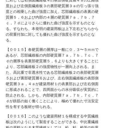
に対しては右側面繊維板４の表部側硬質層４ａの圧縮強
度および左側面繊維板３の裏部硬質層３ａの引っ張り強
度との相乗した曲げ強度に加え、芯部繊維板の表裏の硬
質層５，６および内部の４層の硬質層７ａ，７ｂ，７
ｃ，７ｄによりさらに優れた曲げ強度を示すものとな
る。すなわち、本発明の建築用板は上下左右どちらから
の荷重付加に対しても優れた曲げ強度を示すものとな
る。
【００１５】各硬質層の層厚は一般に０．３〜５ｍｍで
あるが、芯部繊維板の内部硬質層７ａ，７ｂ，７ｃ，７
ｄの層厚を表裏部硬質層５，６よりも大きくすることに
より、芯部繊維板２の強度物性が一層向上される。ま
た、高比重で非透水性である芯部繊維板２の表部硬質層
５および裏部硬質層６および、左右側面繊維板の表部側
硬質層３ａ，４ａが建築用材１の表裏部および左右側面
に形成されることで、四周面からの水分吸収が実質的に
防止される。しかも、内部硬質層７ａ，７ｂ，７ｃ，７
ｄが鉄筋の如く働くことにより、極めて優れた寸法安定
性を有する板材が得られる。
【００１６】このような建築用材１を構成する中質繊維
板は次のようにして製造することができる。中比重繊維
板の原料となる木質繊維としては、松、杉、桧等の針葉