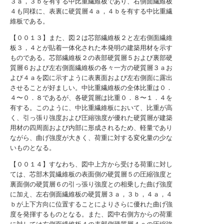
３ａ，３ｂを有する中比重繊維板であり、右側面繊維板
４も同様に、表裏に硬質層４ａ，４ｂを有する中比重繊
維板である。
【００１３】また、図２は芯部繊維板２と左右側面繊維
板３，４とが貼着一体化された本発明の建築用材を示す
ものである。芯部繊維板２の表部硬質層５および裏部硬
質層６および左右側面繊維板の各々一方の硬質層３ａお
よび４ａを図に示すように表裏面および左右側面に露出
させることが好ましい。中比重繊維板の全体比重は０．
４〜０．８であるが、各硬質層は比重０．８〜１．４を
有する。このように、中比重繊維板において、比重が高
く、引っ張り強度および圧縮強度が優れた硬質層が建築
用材の四周面および内部に形成されるため、軽量であり
ながら、曲げ強度が大きく、荷重に対する変化量の少な
いものとなる。
【００１４】すなわち、図中上方から受ける荷重に対し
ては、芯部木質繊維板の表面側の硬質層５の圧縮強度と
裏面側の硬質層６の引っ張り強度との相乗した曲げ強度
に加え、左右側面繊維板の硬質層３ａ，３ｂ，４ａ，４
ｂが上下方向に位置することによりさらに優れた曲げ強
度を発揮するものとなる。また、図中右側方からの荷重