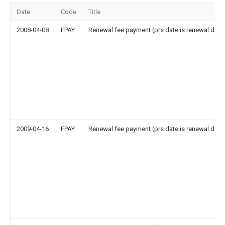
Date
Code
Title
2008-04-08
FPAY
Renewal fee payment (prs date is renewal date
2009-04-16
FPAY
Renewal fee payment (prs date is renewal date