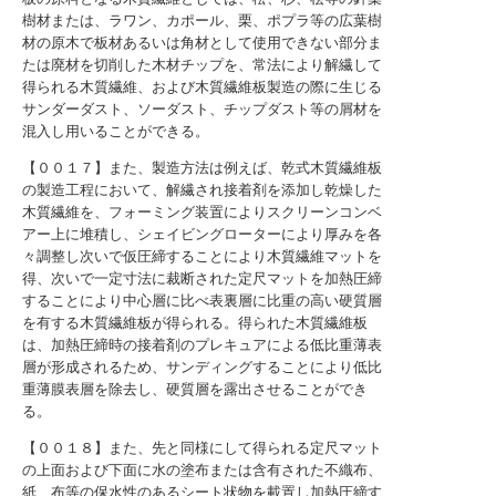
樹材または、ラワン、カポール、栗、ポプラ等の広葉樹
材の原木で板材あるいは角材として使用できない部分ま
たは廃材を切削した木材チップを、常法により解繊して
得られる木質繊維、および木質繊維板製造の際に生じる
サンダーダスト、ソーダスト、チップダスト等の屑材を
混入し用いることができる。
【００１７】また、製造方法は例えば、乾式木質繊維板
の製造工程において、解繊され接着剤を添加し乾燥した
木質繊維を、フォーミング装置によりスクリーンコンベ
アー上に堆積し、シェイビングローターにより厚みを各
々調整し次いで仮圧締することにより木質繊維マットを
得、次いで一定寸法に裁断された定尺マットを加熱圧締
することにより中心層に比べ表裏層に比重の高い硬質層
を有する木質繊維板が得られる。得られた木質繊維板
は、加熱圧締時の接着剤のプレキュアによる低比重薄表
層が形成されるため、サンディングすることにより低比
重薄膜表層を除去し、硬質層を露出させることができ
る。
【００１８】また、先と同様にして得られる定尺マット
の上面および下面に水の塗布または含有された不織布、
紙、布等の保水性のあるシート状物を載置し加熱圧締す