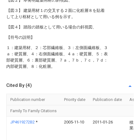
【図２】 本発明建築用材の斜視図、
【図３】 建築用材１の交叉する２面に化粧層８を貼着
して上り框材として用いる例を示す。
【図４】 踏段の踏板として用いる場合の斜視図、
【符号の説明】
１：建築用材、２：芯部繊維板、３：左側面繊維板、３
ａ：硬質層、４：右側面繊維板、４ａ：硬質層、５：表
部硬質層、６：裏部硬質層、７ａ，７ｂ，７ｃ，７ｄ：
内部硬質層、８：化粧層。
Cited By (4)
Publication number
Priority date
Publication date
Assi
Family To Family Citations
JP4619272B2
*
2005-11-10
2011-01-26
積水
業株