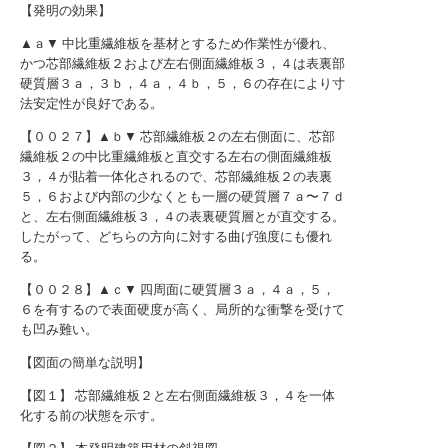
【発明の効果】
▲ａ▼ 中比重繊維板を基材とするため作業性が優れ、
かつ芯部繊維板２および左右側面繊維板３，４は表裏部
硬質層３ａ，３ｂ，４ａ，４ｂ，５，６の存在により寸
法安定性が良好である。
【００２７】▲ｂ▼ 芯部繊維板２の左右側面に、芯部
繊維板２の中比重繊維板と直交する左右の側面繊維板
３，４が貼着一体化されるので、芯部繊維板２の表裏
５，６および内部の少なくとも一層の硬質層７ａ〜７ｄ
と、左右側面繊維板３，４の表裏硬質層とが直交する。
したがって、どちらの方向に対する曲げ強度にも優れ
る。
【００２８】▲ｃ▼ 四周面に硬質層３ａ，４ａ，５，
６を有するので表面硬度が高く、局所的な衝撃を受けて
も凹み難い。
【図面の簡単な説明】
【図１】 芯部繊維板２と左右側面繊維板３，４を一体
化する前の状態を示す。