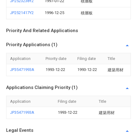
JP2523238Y2
1997-01-22
積層板
JP2521417Y2
1996-12-25
積層板
Priority And Related Applications
Priority Applications (1)
Application
Priority date
Filing date
Title
JP35471993A
1993-12-22
1993-12-22
建築用材
Applications Claiming Priority (1)
Application
Filing date
Title
JP35471993A
1993-12-22
建築用材
Legal Events