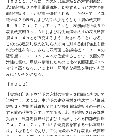
【００１１】さらに、この芯部繊維板２の左右側面に、
芯部繊維板２の中比重繊維板と直交するように左右の側
面繊維板３，４が貼着一体化される。したがって、芯部
繊維板２の表裏および内部の少なくとも１層の硬質層
５，６，７ａ，７ｂ，７ｃ，７ｄと、左側面繊維板３の
表裏硬質層３ａ，３ｂおよび右側面繊維板４の表裏硬質
層４ａ，４ｂとが直交するように配されることになる。
このため建築用板のどちらの方向に対する曲げ強度も優
れた特性を有し、さらに四周面に各繊維板２，３，４の
硬質層５，６，３ａ，４ａが位置することで、表面の平
滑性に優れ、単板を積層したものに比べ表面硬度が２〜
４倍と高くなることにより、局所的な衝撃を受けても凹
みにくいものとなる。
【００１２】
【実施例】以下本発明の床材の実施例を図面に基づいて
説明する。図１は、本発明の建築用材を構成する芯部繊
維板２と左側面繊維板３および右側面繊維板４の一体化
する前の状態を示すものである。芯部繊維板２は表部硬
質層５、裏部硬質層６および４層設けられる内部硬質層
７ａ，７ｂ，７ｃ，７ｄの各硬質層を有する中比重繊維
板よりなるものであり、左側面繊維板３は表裏に硬質層