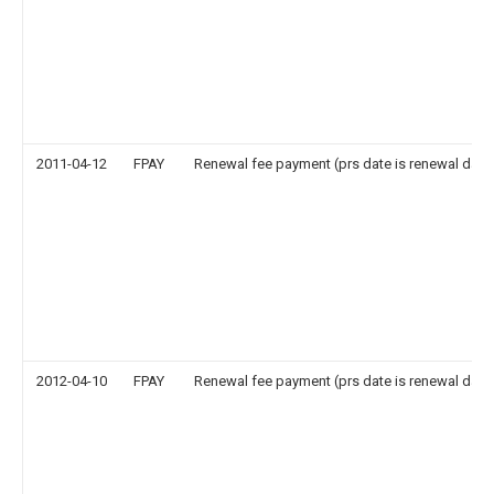
2011-04-12
FPAY
Renewal fee payment (prs date is renewal date
2012-04-10
FPAY
Renewal fee payment (prs date is renewal date