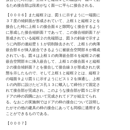
るため接合部は段差がなく面一に平らに接合される。
【０００６】また縦框２は、図１に示すように一端面に
３７度の傾斜面が形成されていて、上框１と縦框２とを
接合した時に上框１の接合面４と隙間なく接合するよう
に形成した接合傾斜面７であって、この接合傾斜面７が
形成されている縦框２の先端部は、図３の斜線で示すよ
うに内部の連結壁１１が切削除去されて、上框１の肉薄
嵌合部６が挿入嵌合できるように被嵌合空間部８が構成
されている。図４は上框１の肉薄嵌合部６を縦框２の被
嵌合空間部８に挿入嵌合して、上框１の接合面４と縦框
２の接合傾斜面７とを接合して接合線３が形成された状
態を示したもので、そして上框１と縦框２とは、縦框２
の端面９より図１に示すようにビス１２を挿通し、上框
１の内部に設けたビス孔１３に螺入して締付けて固定さ
れて接合部が完成され、このような接合部が図５に示す
ドアの枠の四隅において完成されてドアが組立てられ
る。なおこの実施例ではドアの枠の接合について説明し
たがその他の建具の枠の接合にあっても同様に適用する
ことができるものである。
【０００７】