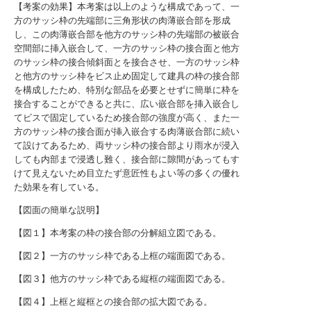
【考案の効果】本考案は以上のような構成であって、一
方のサッシ枠の先端部に三角形状の肉薄嵌合部を形成
し、この肉薄嵌合部を他方のサッシ枠の先端部の被嵌合
空間部に挿入嵌合して、一方のサッシ枠の接合面と他方
のサッシ枠の接合傾斜面とを接合させ、一方のサッシ枠
と他方のサッシ枠をビス止め固定して建具の枠の接合部
を構成したため、特別な部品を必要とせずに簡単に枠を
接合することができると共に、広い嵌合部を挿入嵌合し
てビスで固定しているため接合部の強度が高く、また一
方のサッシ枠の接合面が挿入嵌合する肉薄嵌合部に続い
て設けてあるため、両サッシ枠の接合部より雨水が浸入
しても内部まで浸透し難く、接合部に隙間があってもす
けて見えないため目立たず意匠性もよい等の多くの優れ
た効果を有している。
【図面の簡単な説明】
【図１】本考案の枠の接合部の分解組立図である。
【図２】一方のサッシ枠である上框の端面図である。
【図３】他方のサッシ枠である縦框の端面図である。
【図４】上框と縦框との接合部の拡大図である。