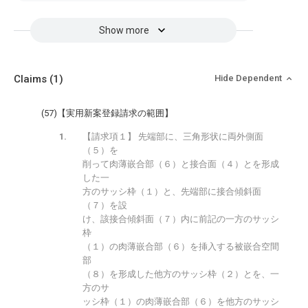
Show more
Claims
(1)
Hide Dependent
(57)【実用新案登録請求の範囲】
【請求項１】 先端部に、三角形状に両外側面
（５）を
削って肉薄嵌合部（６）と接合面（４）とを形成
した一
方のサッシ枠（１）と、先端部に接合傾斜面
（７）を設
け、該接合傾斜面（７）内に前記の一方のサッシ
枠
（１）の肉薄嵌合部（６）を挿入する被嵌合空間
部
（８）を形成した他方のサッシ枠（２）とを、一
方のサ
ッシ枠（１）の肉薄嵌合部（６）を他方のサッシ