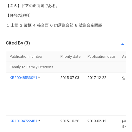
【図５】ドアの正面図である。
【符号の説明】
１ 上框 ２ 縦框 ４ 接合面 ６ 肉薄嵌合部 ８ 被嵌合空間部
Cited By (3)
Publication number
Priority date
Publication date
Assi
Family To Family Citations
KR200485330Y1
*
2015-07-03
2017-12-22
임우
KR101947224B1
*
2015-10-28
2019-02-12
(주)
하우