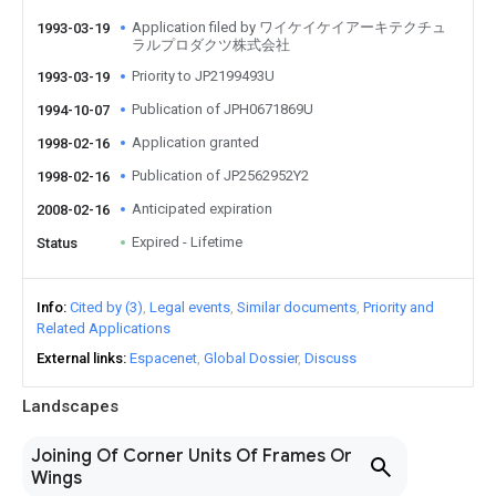
Application filed by ワイケイケイアーキテクチュ
1993-03-19
ラルプロダクツ株式会社
Priority to JP2199493U
1993-03-19
Publication of JPH0671869U
1994-10-07
Application granted
1998-02-16
Publication of JP2562952Y2
1998-02-16
Anticipated expiration
2008-02-16
Expired - Lifetime
Status
Info
Cited by (3)
Legal events
Similar documents
Priority and
Related Applications
External links
Espacenet
Global Dossier
Discuss
Landscapes
Joining Of Corner Units Of Frames Or
Wings