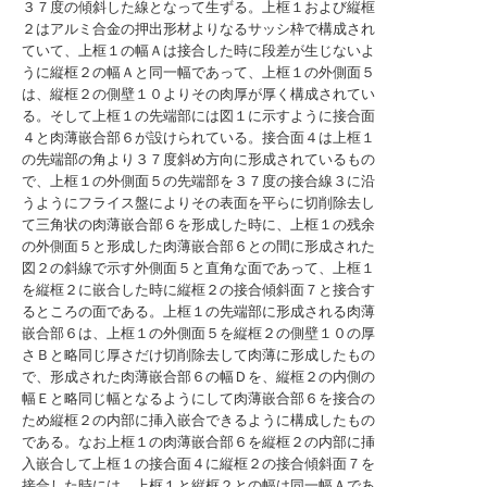
３７度の傾斜した線となって生ずる。上框１および縦框
２はアルミ合金の押出形材よりなるサッシ枠で構成され
ていて、上框１の幅Ａは接合した時に段差が生じないよ
うに縦框２の幅Ａと同一幅であって、上框１の外側面５
は、縦框２の側壁１０よりその肉厚が厚く構成されてい
る。そして上框１の先端部には図１に示すように接合面
４と肉薄嵌合部６が設けられている。接合面４は上框１
の先端部の角より３７度斜め方向に形成されているもの
で、上框１の外側面５の先端部を３７度の接合線３に沿
うようにフライス盤によりその表面を平らに切削除去し
て三角状の肉薄嵌合部６を形成した時に、上框１の残余
の外側面５と形成した肉薄嵌合部６との間に形成された
図２の斜線で示す外側面５と直角な面であって、上框１
を縦框２に嵌合した時に縦框２の接合傾斜面７と接合す
るところの面である。上框１の先端部に形成される肉薄
嵌合部６は、上框１の外側面５を縦框２の側壁１０の厚
さＢと略同じ厚さだけ切削除去して肉薄に形成したもの
で、形成された肉薄嵌合部６の幅Ｄを、縦框２の内側の
幅Ｅと略同じ幅となるようにして肉薄嵌合部６を接合の
ため縦框２の内部に挿入嵌合できるように構成したもの
である。なお上框１の肉薄嵌合部６を縦框２の内部に挿
入嵌合して上框１の接合面４に縦框２の接合傾斜面７を
接合した時には、上框１と縦框２との幅は同一幅Ａであ