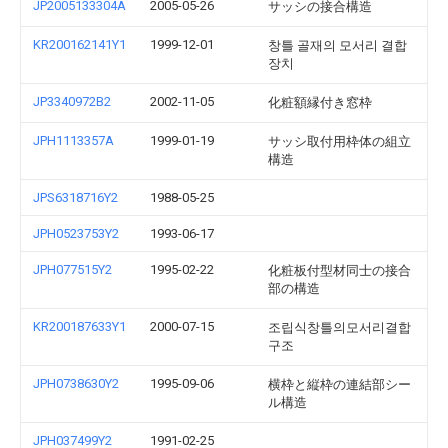
JP2005133304A
2005-05-26
サッシの接合構造
KR200162141Y1
1999-12-01
창틀 골재의 모서리 결합
장치
JP3340972B2
2002-11-05
化粧額縁付き窓枠
JPH1113357A
1999-01-19
サッシ取付用枠体の組立
構造
JPS6318716Y2
1988-05-25
JPH0523753Y2
1993-06-17
JPH077515Y2
1995-02-22
化粧板付型材同士の接合
部の構造
KR200187633Y1
2000-07-15
조립식창틀의모서리결합
구조
JPH0738630Y2
1995-09-06
横枠と縦枠の連結部シー
ル構造
JPH037499Y2
1991-02-25