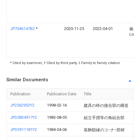
JP7046147B2
*
2020-11-25
2022-04-01
株式
Lixil
* Cited by examiner, † Cited by third party, ‡ Family to family citation
Similar Documents
Publication
Publication Date
Title
JP2562952Y2
1998-02-16
建具の枠の接合部の構造
JPS5834917Y2
1983-08-05
組立手摺等の角結合部
JPS5911181Y2
1984-04-06
装飾額縁のコ−ナ−部材