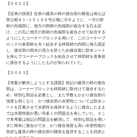
【０００２】
【従来の技術】従来の建具の枠の接合部の構造は例えば
実公昭６１−１５１９６号公報に示すように、一方の部
材の先端部に、他方の部材の先端部が嵌合する孔を設
け、この孔に他方の部材の先端部を嵌合させて結合する
ようにしたコーナーブロックを用いて、このコーナーブ
ロックの各部材を夫々結合する枠部材の内部に挿入固定
し、接合部の雨水の浸入を防ぐため接合面に防水シート
を挟んでコーナーブロックを結合させて枠部材を直角状
に接合するようにしたものが知られていた。
【０００３】
【考案が解決しようとする課題】前記の建具の枠の接合
部は、コーナーブロックを枠部材に取付けて接合するた
め、特別な部品を必要とし、また手数もかかり接合部の
強度も弱くなり、かつ接合部の水密性については防水シ
ートを圧着させて水密性を保持するように接合したまま
では水密性能が悪い等多くの問題点を有していた。そこ
で本考案は前記の問題点を解消して、特別な部品を用い
ずに簡単に接合ができ、かつ接合強度も高い水密性能の
良好な建具の枠の接合部の構造を提供することを目的と