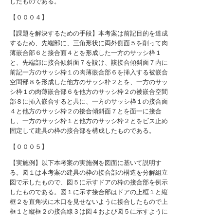
したものである。
【０００４】
【課題を解決するための手段】本考案は前記目的を達成
するため、先端部に、三角形状に両外側面５を削って肉
薄嵌合部６と接合面４とを形成した一方のサッシ枠１
と、先端部に接合傾斜面７を設け、該接合傾斜面７内に
前記一方のサッシ枠１の肉薄嵌合部６を挿入する被嵌合
空間部８を形成した他方のサッシ枠２とを、一方のサッ
シ枠１の肉薄嵌合部６を他方のサッシ枠２の被嵌合空間
部８に挿入嵌合すると共に、一方のサッシ枠１の接合面
４と他方のサッシ枠２の接合傾斜面７とを面一に接合
し、一方のサッシ枠１と他方のサッシ枠２とをビス止め
固定して建具の枠の接合部を構成したものである。
【０００５】
【実施例】以下本考案の実施例を図面に基いて説明す
る。図１は本考案の建具の枠の接合部の構造を分解組立
図で示したもので、図５に示すドアの枠の接合部を例示
したものである。図１に示す接合部はドアの上框１と縦
框２を直角状に木口を見せないように接合したもので上
框１と縦框２の接合線３は図４および図５に示すように