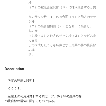
枠
（２）の被嵌合空間部（８）に挿入嵌合すると共
に、一
方のサッシ枠（１）の接合面（４）と他方のサッ
シ枠
（２）の接合傾斜面（７）とを面一に接合し、一
方のサ
ッシ枠（１）と他方のサッシ枠（２）とをビス止
め固定
して構成したことを特徴とする建具の枠の接合部
の構
造。
Description
【考案の詳細な説明】
【０００１】
【産業上の利用分野】本考案はドア、障子等の建具の枠
の接合部の構造に関するものである。