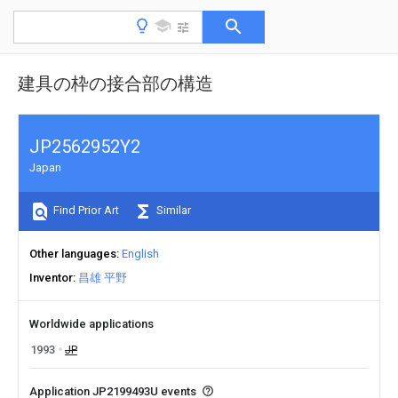
建具の枠の接合部の構造
JP2562952Y2
Japan
Find Prior Art
Similar
Other languages
English
Inventor
昌雄 平野
Worldwide applications
1993
JP
Application JP2199493U events