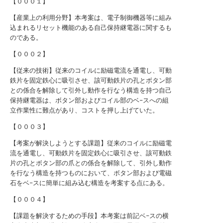
【０００１】
【産業上の利用分野】本考案は、電子制御機器等に組み
込まれるリセット機能のある自己保持継電器に関するも
のである。
【０００２】
【従来の技術】従来のコイルに励磁電流を通電し、可動
鉄片を固定鉄心に吸引させ、該可動鉄片の孔とボタン部
との係合を解除して引外し動作を行なう構造を持つ自己
保持継電器は、ボタン部およびコイル部のベ−スへの組
立作業性に難点があり、コストを押し上げていた。
【０００３】
【考案が解決しようとする課題】従来のコイルに励磁電
流を通電し、可動鉄片を固定鉄心に吸引させ、該可動鉄
片の孔とボタン部の爪との係合を解除して、引外し動作
を行なう構造を持つものにおいて、ボタン部および電磁
石をベ−スに簡単に組み込む構造を考案する点にある。
【０００４】
【課題を解決するための手段】本考案は前記ベ−スの横