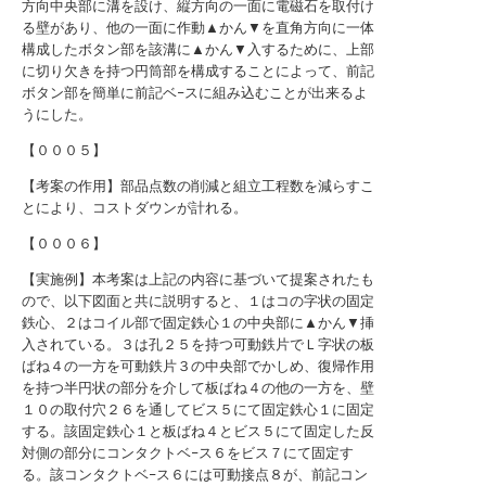
方向中央部に溝を設け、縦方向の一面に電磁石を取付け
る壁があり、他の一面に作動▲かん▼を直角方向に一体
構成したボタン部を該溝に▲かん▼入するために、上部
に切り欠きを持つ円筒部を構成することによって、前記
ボタン部を簡単に前記ベ−スに組み込むことが出来るよ
うにした。
【０００５】
【考案の作用】部品点数の削減と組立工程数を減らすこ
とにより、コストダウンが計れる。
【０００６】
【実施例】本考案は上記の内容に基づいて提案されたも
ので、以下図面と共に説明すると、１はコの字状の固定
鉄心、２はコイル部で固定鉄心１の中央部に▲かん▼挿
入されている。３は孔２５を持つ可動鉄片でＬ字状の板
ばね４の一方を可動鉄片３の中央部でかしめ、復帰作用
を持つ半円状の部分を介して板ばね４の他の一方を、壁
１０の取付穴２６を通してビス５にて固定鉄心１に固定
する。該固定鉄心１と板ばね４とビス５にて固定した反
対側の部分にコンタクトベ−ス６をビス７にて固定す
る。該コンタクトベ−ス６には可動接点８が、前記コン