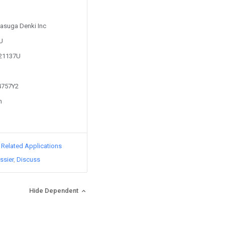
Kasuga Denki Inc
2U
621137U
24757Y2
n
d Related Applications
ssier
Discuss
Hide Dependent