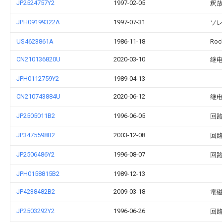
JP2524757Y2
1997-02-05
釈放
JPH09199322A
1997-07-31
ソ
US4623861A
1986-11-18
Rock
CN210136820U
2020-03-10
继
JPH0112759Y2
1989-04-13
CN210743884U
2020-06-12
继
JP2505011B2
1996-06-05
回
JP3475598B2
2003-12-08
回
JP2506486Y2
1996-08-07
回
JPH0158815B2
1989-12-13
JP4238482B2
2009-03-18
電
JP2503292Y2
1996-06-26
回