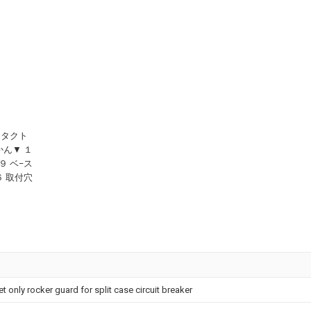
ンタクト
かん▼ １
９ ベ−ス
６ 取付穴
t only rocker guard for split case circuit breaker