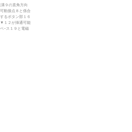
該溝９の直角方向
可動接点８と係合
するボタン部１６
▼１２が挿通可能
ベ−ス１９と電磁