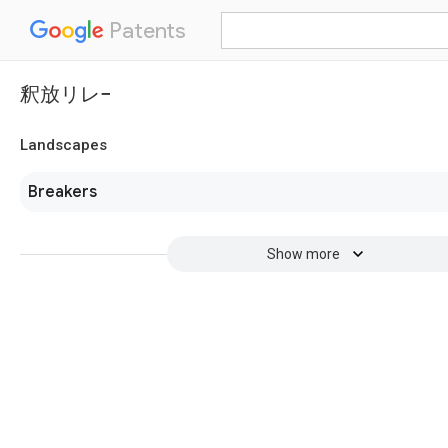
Patents
釈放リレ−
Landscapes
Breakers
Show more