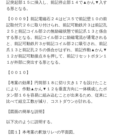
記突起部１５に挿入し、前記停止部１４で▲かん▼入す
る形となる。
【０００９】前記電磁石２４はビス５で前記壁１０の前
記取付穴２６に取り付けられ、前記可動鉄片３は前記孔
２５と前記コイル部２の無励磁状態で前記爪１３と係合
する形となる。前記コイル部２に励磁電流が通電される
と、前記可動鉄片３が前記コイル部２に吸引され、前記
爪１３と前記孔２５の係合がはずれ、前記作動▲かん▼
１２が前記可動接点８を押して、前記リセットボタン１
１が外部に突出する形となる。
【００１０】
【考案の効果】円筒部１８に切り欠き１７を設けたこと
により、作動▲かん▼１２を垂直方向に一体構成したボ
タン部１６を容易に組み込むことが出来るため、従来に
比べて組立工数が減り、コストダウンが計れる。
【図面の簡単な説明】
以下次のように説明する。
【図１】本考案の釈放リレ−の平面図。