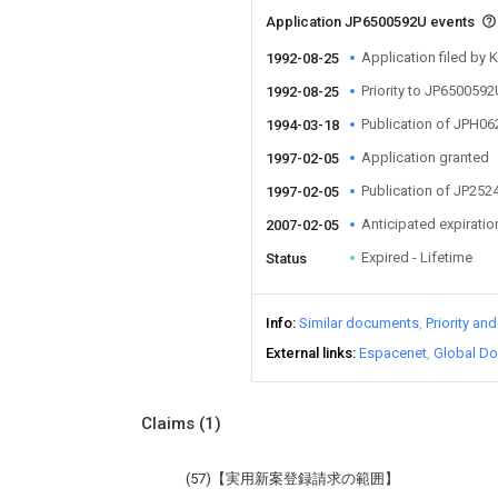
Application JP6500592U events
Application filed by 
1992-08-25
Priority to JP650059
1992-08-25
Publication of JPH0
1994-03-18
Application granted
1997-02-05
Publication of JP25
1997-02-05
Anticipated expiratio
2007-02-05
Expired - Lifetime
Status
Info
Similar documents
Priority an
External links
Espacenet
Global Do
Claims
(1)
(57)【実用新案登録請求の範囲】