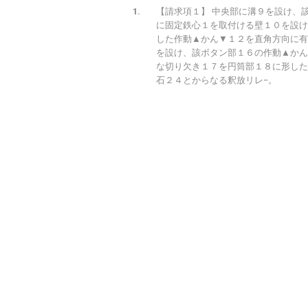
【請求項１】 中央部に溝９を設け、
に固定鉄心１を取付ける壁１０を設け
した作動▲かん▼１２を直角方向に有
を設け、該ボタン部１６の作動▲かん
な切り欠き１７を円筒部１８に形した
石２４とからなる釈放リレ−。