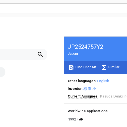
JP2524757Y2
Japan
Find Prior Art
Similar
Other languages
English
Inventor
椋 肇 小
Current Assignee
Kasuga Denki In
Worldwide applications
1992
JP