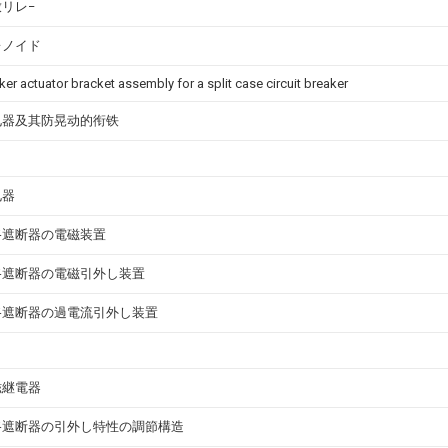
リレ−
レノイド
er actuator bracket assembly for a split case circuit breaker
电器及其防晃动的衔铁
电器
路遮断器の電磁装置
路遮断器の電磁引外し装置
路遮断器の過電流引外し装置
磁継電器
路遮断器の引外し特性の調節構造