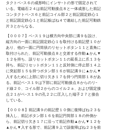
タクトベ−ス６の成形時にインサ−トの形で固定されて
いる。電磁石２４は前記可動接点８と一体成形した前記
コンタクトベ−ス６と前記コイル部２と前記固定鉄心１
と前記固定鉄心１と前記板ばね４で連結した前記可動鉄
片３とからなる。
【０００７】ベ−ス１９は横方向中央部に溝９を設け、
縦方向の一面に前記固定鉄心１を取付ける前記壁１０が
あり、他の一面に円筒状のリセットボタン１１と直角に
取付けられた、前記可動接点８と交差する作動▲かん▼
１２を持ち、該リセットボタン１１の延長上に爪１３を
持ち、前記リセットボタン１１と反対側に停止部１４上
に突起部１５を持つボタン部１６が前記溝９に▲かん▼
入するために上部に切り欠き１７を持つ円筒部１８があ
る。前記ベ−ス１９は下部に前記可動接点８からのリ−
ド線２０、コイル部２からのコイル２ａ、および固定接
点２１がベ−ス１９の孔２２に圧入した端子２７と接合
している。
【０００８】前記溝９の前記壁１０側に復帰ばね２３を
挿入し、前記ボタン部１６を前記円筒部１８の外側か
ら、前記切り欠き１７に沿って前記作動▲かん▼１２を
▲かん▼入する形で、前記溝９上で該復帰ばね２３を前