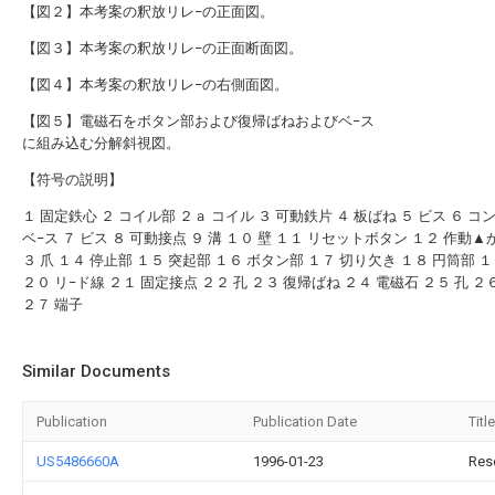
【図２】本考案の釈放リレ−の正面図。
【図３】本考案の釈放リレ−の正面断面図。
【図４】本考案の釈放リレ−の右側面図。
【図５】電磁石をボタン部および復帰ばねおよびベ−ス
に組み込む分解斜視図。
【符号の説明】
１ 固定鉄心 ２ コイル部 ２ａ コイル ３ 可動鉄片 ４ 板ばね ５ ビス ６ コ
ベ−ス ７ ビス ８ 可動接点 ９ 溝 １０ 壁 １１ リセットボタン １２ 作動▲
３ 爪 １４ 停止部 １５ 突起部 １６ ボタン部 １７ 切り欠き １８ 円筒部 １
２０ リ−ド線 ２１ 固定接点 ２２ 孔 ２３ 復帰ばね ２４ 電磁石 ２５ 孔 ２
２７ 端子
Similar Documents
Publication
Publication Date
Title
US5486660A
1996-01-23
Rese