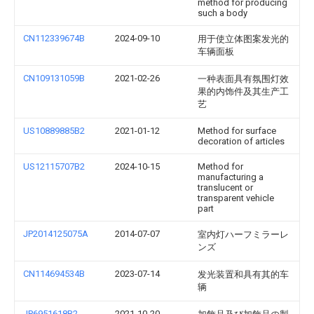
method for producing
such a body
CN112339674B
2024-09-10
用于使立体图案发光的
车辆面板
CN109131059B
2021-02-26
一种表面具有氛围灯效
果的内饰件及其生产工
艺
US10889885B2
2021-01-12
Method for surface
decoration of articles
US12115707B2
2024-10-15
Method for
manufacturing a
translucent or
transparent vehicle
part
JP2014125075A
2014-07-07
室内灯ハーフミラーレ
ンズ
CN114694534B
2023-07-14
发光装置和具有其的车
辆
JP6951618B2
2021-10-20