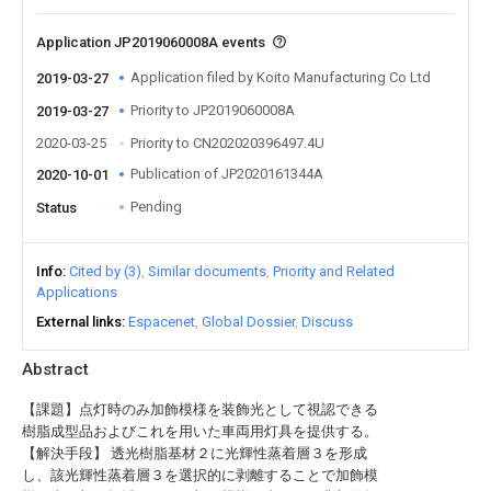
Application JP2019060008A events
Application filed by Koito Manufacturing Co Ltd
2019-03-27
Priority to JP2019060008A
2019-03-27
2020-03-25
Priority to CN202020396497.4U
Publication of JP2020161344A
2020-10-01
Pending
Status
Info
Cited by (3)
Similar documents
Priority and Related
Applications
External links
Espacenet
Global Dossier
Discuss
Abstract
【課題】点灯時のみ加飾模様を装飾光として視認できる
樹脂成型品およびこれを用いた車両用灯具を提供する。
【解決手段】 透光樹脂基材２に光輝性蒸着層３を形成
し、該光輝性蒸着層３を選択的に剥離することで加飾模