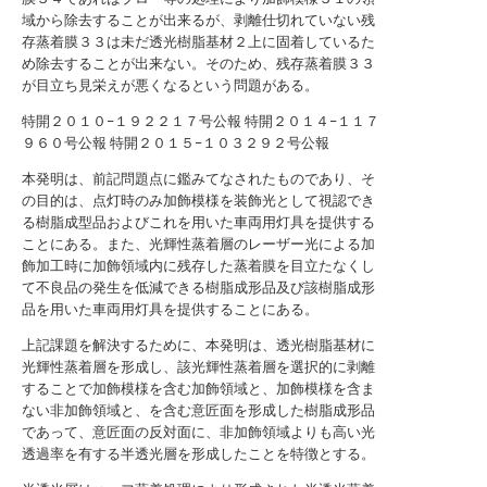
域から除去することが出来るが、剥離仕切れていない残
存蒸着膜３３は未だ透光樹脂基材２上に固着しているた
め除去することが出来ない。そのため、残存蒸着膜３３
が目立ち見栄えが悪くなるという問題がある。
特開２０１０−１９２２１７号公報
特開２０１４−１１７
９６０号公報
特開２０１５−１０３２９２号公報
本発明は、前記問題点に鑑みてなされたものであり、そ
の目的は、点灯時のみ加飾模様を装飾光として視認でき
る樹脂成型品およびこれを用いた車両用灯具を提供する
ことにある。また、光輝性蒸着層のレーザー光による加
飾加工時に加飾領域内に残存した蒸着膜を目立たなくし
て不良品の発生を低減できる樹脂成形品及び該樹脂成形
品を用いた車両用灯具を提供することにある。
上記課題を解決するために、本発明は、透光樹脂基材に
光輝性蒸着層を形成し、該光輝性蒸着層を選択的に剥離
することで加飾模様を含む加飾領域と、加飾模様を含ま
ない非加飾領域と、を含む意匠面を形成した樹脂成形品
であって、意匠面の反対面に、非加飾領域よりも高い光
透過率を有する半透光層を形成したことを特徴とする。