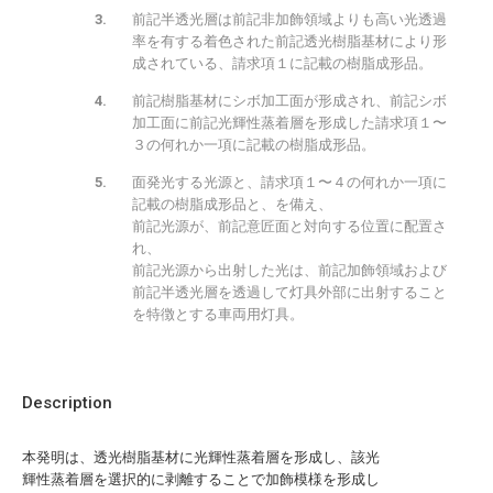
前記半透光層は前記非加飾領域よりも高い光透過
率を有する着色された前記透光樹脂基材により形
成されている、請求項１に記載の樹脂成形品。
前記樹脂基材にシボ加工面が形成され、前記シボ
加工面に前記光輝性蒸着層を形成した請求項１〜
３の何れか一項に記載の樹脂成形品。
面発光する光源と、請求項１〜４の何れか一項に
記載の樹脂成形品と、を備え、
前記光源が、前記意匠面と対向する位置に配置さ
れ、
前記光源から出射した光は、前記加飾領域および
前記半透光層を透過して灯具外部に出射すること
を特徴とする車両用灯具。
Description
本発明は、透光樹脂基材に光輝性蒸着層を形成し、該光
輝性蒸着層を選択的に剥離することで加飾模様を形成し