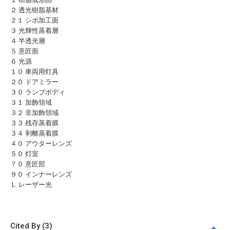
２ 透光樹脂基材
２１ シボ加工面
３ 光輝性蒸着層
４ 半透光層
５ 意匠面
６ 光源
１０ 車両用灯具
２０ ドアミラー
３０ ランプボディ
３１ 加飾領域
３２ 非加飾領域
３３ 残存蒸着膜
３４ 剥離蒸着膜
４０ アウターレンズ
５０ 灯室
７０ 意匠部
９０ インナーレンズ
Ｌ レーザー光
Cited By (3)