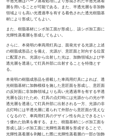
半透光層はハーフ蒸着処理により形成された半透光蒸着
層を用いることが可能である。また、半透光層を非加飾
領域よりも高い光透過率を有する着色された透光樹脂基
材により形成してもよい。
また、樹脂基材にシボ加工面が形成し、該シボ加工面に
光輝性蒸着層を形成してもよい。
さらに、本発明の車両用灯具は、面発光する光源と上述
の樹脂成形品とを備え、光源が、意匠面と対向する位置
に配置され、光源から出射した光は、加飾領域および半
透光層を透過して灯具外部に出射することを特徴とす
る。
本発明の樹脂成形品を搭載した車両用灯具によれば、透
光樹脂基材に加飾模様を施した意匠面を形成し、意匠面
の反対面に非加飾領域よりも高い光透過率を有する半透
光層を設けたため、灯具の点灯時には光源からの光が半
透光層を透過して灯具外部に出射される一方、光源の非
点灯時には半透光層に遮られて外部から意匠面が見えな
くなるので、車両用灯具のデザイン性を向上できるとい
う優れた効果を奏する。また、樹脂基材にシボ加工面を
形成し該シボ加工面に光輝性蒸着層を形成することで、
光輝性蒸着層を剥離した際に光輝性蒸着層の一部が加飾