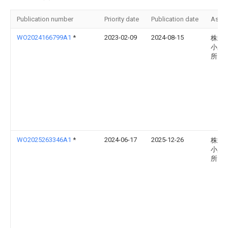
Publication number
Priority date
Publication date
Assi
WO2024166799A1
*
2023-02-09
2024-08-15
株式
小糸
所
WO2025263346A1
*
2024-06-17
2025-12-26
株式
小糸
所