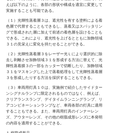
えば以下のように、各部の形状や構成を適宜に変更して
実施することも可能である。
（１）光輝性蒸着層３は、遮光性を有する塗料による着
色層で代替することもできるし、蒸着又はスパッタリン
グで形成された層に加えて前述の着色層を設けることも
できる。これにより、遮光性を上げるとともに加飾領域
３１の見栄えに変化を持たせることができる。
（２）光輝性蒸着層３をレーザー光Ｌにより選択的に除
去し剥離させ加飾領域３１を形成する方法に替えて、光
輝性蒸着膜３の一部をカッターで切断したり、加飾領域
３１をマスキングした上で蒸着処理をして光輝性蒸着層
３を形成したりする方法を採択することもできる。
（３）車両用灯具１０は、実施例で紹介したサイドター
ンシグナルランプに限定されるものではなく、例えば、
クリアランスランプ、デイタイムランニングランプ、リ
アコンビネーションランプなど、車両各部の灯具に適用
することもできる。また、車両用灯具のインナーレン
ズ、アウターレンズ、その他の樹脂成形レンズに本発明
の内容を適用することができる。
１ 樹脂成形品