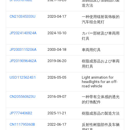
加飾品及び加飾品の製
造方法
CN210345333U
2020-04-17
一种使用镭射装饰板的
汽车组合尾灯
JP2024140924A
2024-10-10
カバー部材及び車両用
灯具
JP2003115206A
2003-04-18
車両用灯具
JP2019096462A
2019-06-20
樹脂成形品および車両
用灯具
USD1125624S1
2026-05-05
Light animation for
headlights for an off-
road vehicle
CN205560623U
2016-09-07
一种带有立体感的透光
的灯饰配件
JP7774406B2
2025-11-21
樹脂成形品の製造方法
CN111795360B
2022-06-17
反射性树脂部件及车辆
用灯具