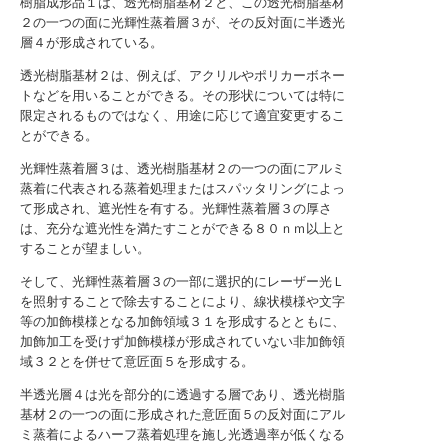
樹脂成形品１は、透光樹脂基材２と、この透光樹脂基材
２の一つの面に光輝性蒸着層３が、その反対面に半透光
層４が形成されている。
透光樹脂基材２は、例えば、アクリルやポリカーボネー
トなどを用いることができる。その形状については特に
限定されるものではなく、用途に応じて適宜変更するこ
とができる。
光輝性蒸着層３は、透光樹脂基材２の一つの面にアルミ
蒸着に代表される蒸着処理またはスパッタリングによっ
て形成され、遮光性を有する。光輝性蒸着層３の厚さ
は、充分な遮光性を満たすことができる８０ｎｍ以上と
することが望ましい。
そして、光輝性蒸着層３の一部に選択的にレーザー光Ｌ
を照射することで除去することにより、線状模様や文字
等の加飾模様となる加飾領域３１を形成するとともに、
加飾加工を受けず加飾模様が形成されていない非加飾領
域３２とを併せて意匠面５を形成する。
半透光層４は光を部分的に透過する層であり、透光樹脂
基材２の一つの面に形成された意匠面５の反対面にアル
ミ蒸着によるハーフ蒸着処理を施し光透過率が低くなる