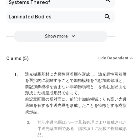
Systems Thereof
Laminated Bodies
Show more
Claims
(5)
Hide Dependent
透光樹脂基材に光輝性蒸着層を形成し、該光輝性蒸着層
を選択的に剥離することで加飾模様を含む加飾領域と、
前記加飾模様を含まない非加飾領域と、を含む意匠面を
形成した樹脂成形品であって、
前記意匠面の反対面に、前記非加飾領域よりも高い光透
過率を有する半透光層を形成したことを特徴とする樹脂
成形品。
前記半透光層はハーフ蒸着処理により形成された
半透光蒸着層である、請求項１に記載の樹脂成形
品。