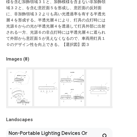
様を含む加飾領域３１と、加飾模様を含まない非加飾領
域３２と、を含む意匠面５を形成し、意匠面の反対面
に、非加飾領域３２よりも高い光透過率を有する半透光
層４を形成する。半透光層４により、灯具の点灯時には
光源６からの光が半透光層４を透過して灯具外部に出射
される一方、光源６の非点灯時には半透光層４に遮られ
て外部から意匠面５が見えなくなるので、車両用灯具１
０のデザイン性を向上できる。【選択図】図３
Images (
8
)
Landscapes
Non-Portable Lighting Devices Or