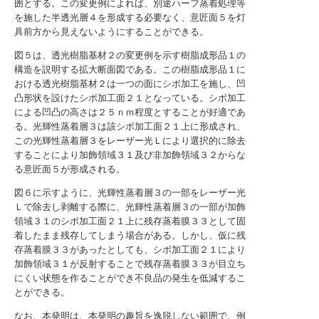
囲とする。この変更例によれば、別途ハーフ蒸着処理等
を施した半透光層４を形成する必要なく、意匠面５を灯
具前方から見えないようにすることができる。
図５は、透光樹脂基材２の変更例を示す樹脂成形品１の
構造を説明する拡大断面図である。この樹脂成形品１に
おける透光樹脂基材２は一つの面にシボ加工を施し、凹
凸形状を設けたシボ加工面２１となっている。シボ加工
による凹凸の高さは２５ｎｍ程度とすることが好適であ
る。光輝性蒸着層３は該シボ加工面２１上に形成され、
この光輝性蒸着層３をレーザー光Ｌにより選択的に除去
することにより加飾領域３１及び非加飾領域３２からな
る意匠面５が形成される。
図６に示すように、光輝性蒸着層３の一部をレーザー光
Ｌで除去し剥離する際に、光輝性蒸着層３の一部が加飾
領域３１のシボ加工面２１上に残存蒸着膜３３として固
着したまま残存してしまう場合がある。しかし、仮に残
存蒸着膜３３があったとしても、シボ加工面２１により
加飾領域３１が反射することで残存蒸着膜３３が目立ち
にくい状態を作ることができ不良品の発生を低減するこ
とができる。
なお、本発明は、本発明の趣旨を逸脱しない範囲で、例