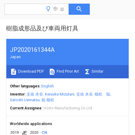
樹脂成形品及び車両用灯具
JP2020161344A
Japan
Download PDF
Find Prior Art
Similar
Other languages
English
Inventor
圭佑 水谷
Keisuke Mizutani
圭佑 水谷
植松 聡
Satoshi Uematsu
聡 植松
Current Assignee
Koito Manufacturing Co Ltd
Worldwide applications
2019
JP
2020
CN