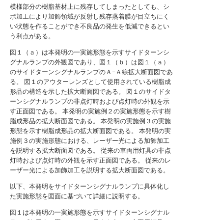
模様部分の樹脂基材上に残存してしまったとしても、シ
ボ加工により加飾領域が反射し残存蒸着膜が目立ちにく
い状態を作ることができ不良品の発生を低減できるとい
う利点がある。
図１（ａ）は本発明の一実施形態を示すサイドターンシ
グナルランプの外観図であり、図１（ｂ）は図１（ａ）
のサイドターンシグナルランプのＡ−Ａ線拡大断面図であ
る。
図１のアウターレンズとして使用されている樹脂成
形品の構造を示した拡大断面図である。
図１のサイドタ
ーンシグナルランプの非点灯時および点灯時の外観を示
す正面図である。
本発明の実施例２の実施形態を示す樹
脂成形品の拡大断面図である。
本発明の実施例３の実施
形態を示す樹脂成形品の拡大断面図である。
本発明の実
施例３の実施形態における、レーザー光による加飾加工
を説明する拡大断面図である。
従来の車両用灯具の非点
灯時および点灯時の外観を示す正面図である。
従来のレ
ーザー光による加飾加工を説明する拡大断面図である。
以下、本発明をサイドターンシグナルランプに具体化し
た実施形態を図面に基づいて詳細に説明する。
図１は本発明の一実施形態を示すサイドターンシグナル