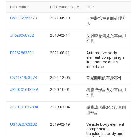
Publication
Publication Date
Title
CN113275227B
2022-06-10
一种装饰件表面处理方
法
JP6280689B2
2018-02-14
反射膜を備えた車両用
灯具
EP2628638B1
2021-08-11
Automotive body
element comprising a
light source on its
inner face
CN113195307B
2024-12-06
背光照明的车身零件
JP2020161344A
2020-10-01
樹脂成形品及び車両用
灯具
JP2019107789A
2019-07-04
樹脂成形品および車両
用部品
US10207632B2
2019-02-19
Vehicle body element
comprising a
translucent body and