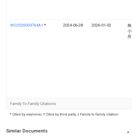
WO2026004764A1
*
2024-06-28
2026-01-02
株式
小糸
所
Family To Family Citations
* Cited by examiner, † Cited by third party, ‡ Family to family citation
Similar Documents