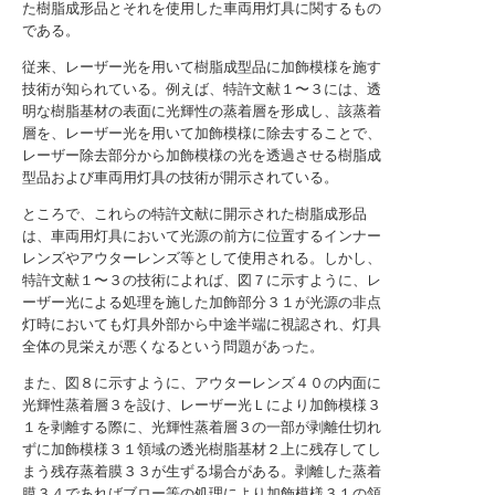
た樹脂成形品とそれを使用した車両用灯具に関するもの
である。
従来、レーザー光を用いて樹脂成型品に加飾模様を施す
技術が知られている。例えば、特許文献１〜３には、透
明な樹脂基材の表面に光輝性の蒸着層を形成し、該蒸着
層を、レーザー光を用いて加飾模様に除去することで、
レーザー除去部分から加飾模様の光を透過させる樹脂成
型品および車両用灯具の技術が開示されている。
ところで、これらの特許文献に開示された樹脂成形品
は、車両用灯具において光源の前方に位置するインナー
レンズやアウターレンズ等として使用される。しかし、
特許文献１〜３の技術によれば、図７に示すように、レ
ーザー光による処理を施した加飾部分３１が光源の非点
灯時においても灯具外部から中途半端に視認され、灯具
全体の見栄えが悪くなるという問題があった。
また、図８に示すように、アウターレンズ４０の内面に
光輝性蒸着層３を設け、レーザー光Ｌにより加飾模様３
１を剥離する際に、光輝性蒸着層３の一部が剥離仕切れ
ずに加飾模様３１領域の透光樹脂基材２上に残存してし
まう残存蒸着膜３３が生ずる場合がある。剥離した蒸着
膜３４であればブロー等の処理により加飾模様３１の領