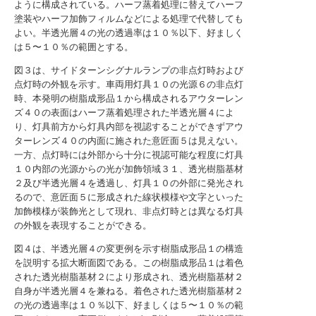
ように構成されている。ハーフ蒸着処理に替えてハーフ
塗装やハーフ加飾フィルムなどによる処理で代替しても
よい。半透光層４の光の透過率は１０％以下、好ましく
は５〜１０％の範囲とする。
図３は、サイドターンシグナルランプの非点灯時および
点灯時の外観を示す。車両用灯具１０の光源６の非点灯
時、本発明の樹脂成形品１から構成されるアウターレン
ズ４０の表面はハーフ蒸着処理された半透光層４によ
り、灯具前方から灯具内部を視認することができずアウ
ターレンズ４０の内面に施された意匠面５は見えない。
一方、点灯時には外部から十分に視認可能な程度に灯具
１０内部の光源からの光が加飾領域３１、透光樹脂基材
２及び半透光層４を透過し、灯具１０の外部に発光され
るので、意匠面５に形成された線状模様や文字といった
加飾模様が装飾光として現れ、非点灯時とは異なる灯具
の外観を表現することができる。
図４は、半透光層４の変更例を示す樹脂成形品１の構造
を説明する拡大断面図である。この樹脂成形品１は着色
された透光樹脂基材２により形成され、透光樹脂基材２
自身が半透光層４を兼ねる。着色された透光樹脂基材２
の光の透過率は１０％以下、好ましくは５〜１０％の範