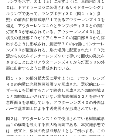
ランプを示す。図１（ａ）に示すように、車両用灯具１
０は、ドアミラー２０に装備されるサイドターンシグナ
ルランプであって、ランプボディ３０（図１（ｂ）参
照）の前面に樹脂成形品１であるアウターレンズ４０を
備え、アウターレンズ４０とランプボディ３０との間に
灯室５０が形成されている。アウターレンズ４０には、
横長の意匠部７０がドアミラー２０の開口部８０から露
出するように形成され、意匠部７０の内側にインナーレ
ンズ９０が配置される。別の場所に配置されたＬＥＤ光
源からの光をインナーレンズ９０で導いて面状の発光を
させることによりアウターレンズ４０から灯室５０の外
部に出射するように構成されている。
図１（ｂ）の部分拡大図に示すように、アウターレンズ
４０の内壁に光輝性蒸着層３が形成され、選択的にレー
ザー光Ｌを照射することで除去し形成された加飾領域３
１と加飾加工がされていない非加飾領域３２とを併せて
意匠面５を形成している。アウターレンズ４０の外面は
ハーフ蒸着加工による半透光層４が形成されている。
図２は、アウターレンズ４０で使用されている樹脂成形
品１の構造を説明する拡大断面図である。本実施形態で
は、便宜上、板状の樹脂成形品１として例示する。この