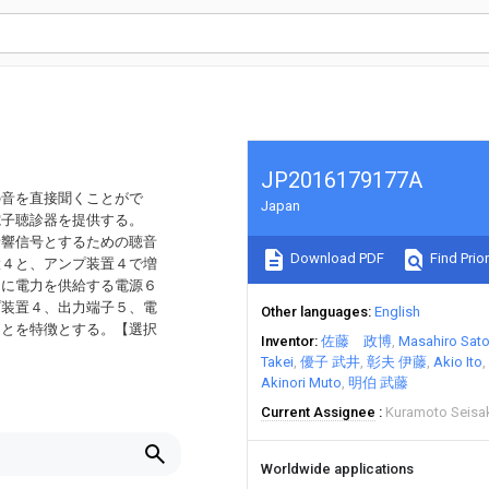
JP2016179177A
の音を直接聞くことがで
Japan
電子聴診器を提供する。
音響信号とするための聴音
Download PDF
Find Prior
置４と、アンプ装置４で増
４に電力を供給する電源６
プ装置４、出力端子５、電
Other languages
English
ことを特徴とする。【選択
Inventor
佐藤 政博
Masahiro Sat
Takei
優子 武井
彰夫 伊藤
Akio Ito
Akinori Muto
明伯 武藤
Current Assignee
Kuramoto Seisa
Worldwide applications