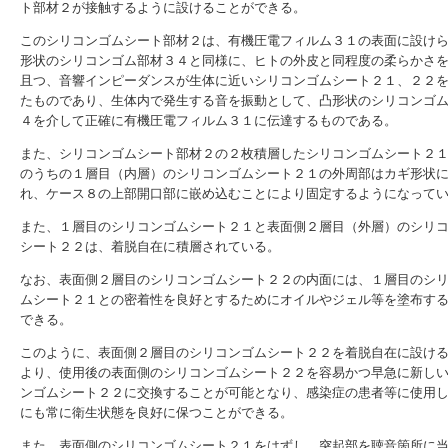
ト部材２が接触するように設けることができる。
このシリコンゴムシート部材２は、有機圧電フィルム３１の表面に設け
形状のシリコンゴム部材３４と同様に、ヒトの外皮と同程度の柔らかさ
且つ、音響インピーダンスが生体に近いシリコンゴムシート２１、２２
たものであり、生体内で発生する音を振動として、凸形状のシリコンゴ
４を介して正確に有機圧電フィルム３１に伝達するものである。
また、シリコンゴムシート部材２の２枚積層したシリコンゴムシート２
のうちの１層目（内層）のシリコンゴムシート２１の外周部はカギ形状
れ、ケース８の上部開口部に嵌め込むことにより固定するようになって
また、１層目のシリコンゴムシート２１と表面側２層目（外層）のシリ
シート２２は、着脱自在に積層されている。
なお、表面側２層目のシリコンゴムシート２２の内面には、１層目のシ
ムシート２１との密着性を良好とするためにオイルやジェル等を塗布す
できる。
このように、表面側２層目のシリコンゴムシート２２を着脱自在に設け
より、使用後の表面側のシリコンゴムシート２２を容易かつ早急に新し
ンゴムシート２２に交換することが可能となり、感染症の患者等に使用
にも常に衛生状態を良好に保つことができる。
また、表面側のシリコンゴムシート２１をはずし、突起部を聴音箇所に