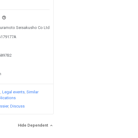
s
 Kuramoto Seisakusho Co Ltd
16179177A
75897B2
n
)
Legal events
Similar
lications
ssier
Discuss
Hide Dependent