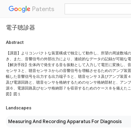
Patents
電子聴診器
Abstract
【課題】よりコンパクトな装置構成で独立して動作し、所望の周波数域
き、また、音響信号の外部出力により、連続的なデータの記録が可能な
【解決手段】生体内で発生する音を振動として入力して電圧に変換し、
センサ３と、聴音センサ３からの音響信号を増幅させるためのアンプ装
幅した音響信号を出力する出力端子５と、聴音センサ３及びアンプ装置
及び電源回路と、聴音センサを格納するためのセンサ格納部材と、アン
源６、電源回路及びセンサ格納部７を収容するためのケース８を備えた
図】図１
Landscapes
Measuring And Recording Apparatus For Diagnosis