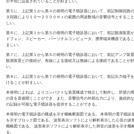
が平坦に設置されていることが好ましい。
第５に、上記第１から第４の発明の電子聴診器において、前記制御回路
タ回路により１０〜２０００Ｈｚの範囲の周波数域の音響信号とするこ
しい。
第６に、上記第１から第５の発明の電子聴診器において、前記観測装置
ドフォン、スピーカー、パーソナルコンピュータ、携帯端末機器である
ましい。
第７に、上記第１から第６の発明の電子聴診器において、前記アンプ装
観測装置との接続が、有線による接続又は無線による接続であることが
い。
第８に、上記第１から第７の発明の電子聴診器において、前記出力端子
けることが好ましい。
本発明によれば、よりコンパクトな装置構成で独立して動作し、所望の
の音を直接聞くことができ、また、音響信号の外部出力により、連続的
の記録が可能な電子聴診器を提供することができる。
本発明の電子聴診器の構成を示す概略断面図である。
本発明の電子聴診
を示すブロック図である。
波形表示ソフトにより解析表示した心音の波
概略図である。
波形表示ソフトにより解析表示した肺音の波形を示す概
る。