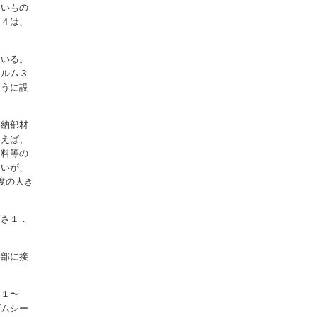
近いもの
３４は、
ている。
ィルム３
ように設
格納部材
例えば、
材料等の
ないが、
度の大き
高さ１．
起部に接
．１〜
ゴムシー