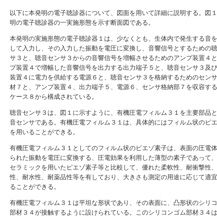
以下に本発明の電子聴診器について、図面を用いて詳細に説明する。図
明の電子聴診器の一実施形態を示す断面図である。
本発明の実施形態の電子聴診器１は、少なくとも、生体内で発生する音
して入力し、その入力した振動を電圧に変換し、音響信号とするための
サ３と、聴音センサ３からの音響信号を増幅させるためのアンプ装置４
プ装置４で増幅した音響信号を出力する出力端子５と、聴音センサ３及
装置４に電力を供給する電源６と、聴音センサ３を格納するためのセン
材７と、アンプ装置４、出力端子５、電源６、センサ格納部７を収容す
ケース８から構成されている。
聴音センサ３は、図１に示すように、有機圧電フィルム３１を主要部品
音センサである。有機圧電フィルム３１は、具体的にはフィルム状のピ
を用いることができる。
有機圧電フィルム３１としてのフィルム状のピエゾ素子は、表面の圧電
られた振動を電圧に変換する、圧電効果を利用した薄型の素子であって
セラミックを用いたピエゾ素子等と比較して、優れた柔軟性、耐衝撃性
性、耐水性、耐薬品性等を有しており、大きさも測定の用途に応じて適
ることができる。
有機圧電フィルム３１は平坦な形状であり、その表面に、凸形状のシリ
部材３４が接触するように設けられている。このシリコンゴム部材３４