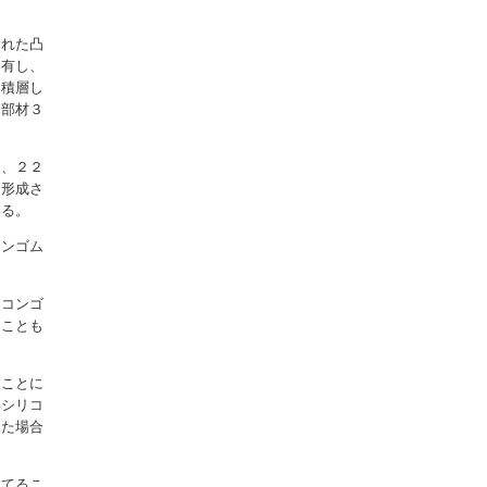
られた凸
を有し、
を積層し
ム部材３
１、２２
に形成さ
いる。
コンゴム
リコンゴ
ることも
ることに
いシリコ
した場合
当てるこ