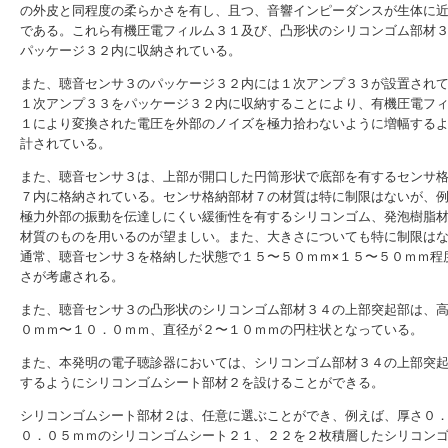
の外皮と同程度の柔らかさを有し、且つ、音響インピーダンスが生体に
である。これら有機圧電フィルム３１及び、凸形状のシリコンゴム部材
パッケージ３２内に収納されている。
また、聴音センサ３のパッケージ３２内には１次アンプ３３が設置され
１次アンプ３３をパッケージ３２内に収納することにより、有機圧電フ
１により変換された電圧を外部のノイズを極力拾わないように増幅する
計されている。
また、聴音センサ３は、上部が開口した円筒形状で底部を有するセンサ
７内に格納されている。センサ格納部材７の材質は特に制限はないが、
極力外部の振動を伝達しにくい緩衝性を有するシリコンゴム、発泡樹脂
材質のものを用いるのが望ましい。また、大きさについても特に制限は
通常、聴音センサ３を格納した状態で１５〜５０ｍｍ×１５〜５０ｍｍ程
さが考慮される。
また、聴音センサ３の凸形状のシリコンゴム部材３４の上部突起部は、
０ｍｍ〜１０．０ｍｍ、直径が２〜１０ｍｍの円柱状となっている。
また、本発明の電子聴診器においては、シリコンゴム部材３４の上部突
するようにシリコンゴムシート部材２を設けることができる。
シリコンゴムシート部材２は、任意に選ぶことができ、例えば、厚さ０
０．０５ｍｍのシリコンゴムシート２１、２２を２枚積層したシリコン