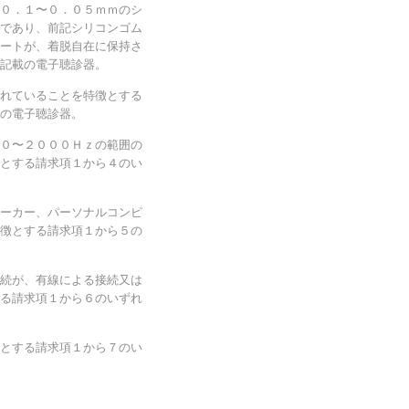
０．１〜０．０５ｍｍのシ
であり、前記シリコンゴム
ートが、着脱自在に保持さ
記載の電子聴診器。
れていることを特徴とする
の電子聴診器。
０〜２０００Ｈｚの範囲の
とする請求項１から４のい
ーカー、パーソナルコンピ
徴とする請求項１から５の
続が、有線による接続又は
る請求項１から６のいずれ
とする請求項１から７のい