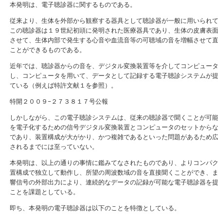
本発明は、電子聴診器に関するものである。
従来より、生体を外部から観察する器具として聴診器が一般に用いられ
この聴診器は１９世紀初頭に発明された医療器具であり、生体の皮膚表
させて、生体内部で発生する心音や血流音等の可聴域の音を増幅させて
ことができるものである。
近年では、聴診器からの音を、デジタル変換装置等を介してコンピュー
し、コンピュータを用いて、データとして記録する電子聴診システムが
ている（例えば特許文献１を参照）。
特開２００９−２７３８１７号公報
しかしながら、この電子聴診システムは、従来の聴診器で聞くことが可
を電子化するための信号デジタル変換装置とコンピュータのセットから
であり、装置構成が大がかり、かつ複雑であるといった問題があるため
されるまでには至っていない。
本発明は、以上の通りの事情に鑑みてなされたものであり、よりコンパ
置構成で独立して動作し、所望の周波数域の音を直接聞くことができ、
響信号の外部出力により、連続的なデータの記録が可能な電子聴診器を
ことを課題としている。
即ち、本発明の電子聴診器は以下のことを特徴としている。