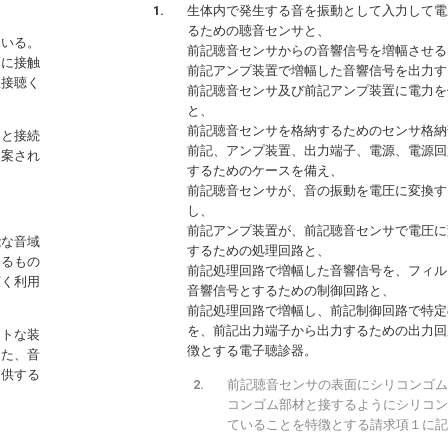
生体内で発生する音を振動として入力して電
るための聴音センサと、
ている。
前記聴音センサからの音響信号を増幅させる
面に接触
前記アンプ装置で増幅した音響信号を出力す
直接聴く
前記聴音センサ及び前記アンプ装置に電力を
と、
前記聴音センサを格納するためのセンサ格納
タと接続
前記、アンプ装置、出力端子、電源、電源回
提案され
するためのケースを備え、
前記聴音センサが、音の振動を電圧に変換す
し、
前記アンプ装置が、前記聴音センサで電圧に
能な音域
するための処理回路と、
なるもの
前記処理回路で増幅した音響信号を、フィル
広く利用
音響信号とするための制御回路と、
前記処理回路で増幅し、前記制御回路で特定
を、前記出力端子から出力するための出力回
クトな装
徴とする電子聴診器。
また、音
提供する
前記聴音センサの表面にシリコンゴム
コンゴム部材と接するようにシリコン
ていることを特徴とする請求項１に記