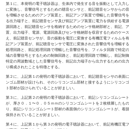
第１に、本発明の電子聴診器は、生体内で発生する音を振動として入力
に変換し、音響信号とするための聴音センサと、前記聴音センサからの
を増幅させるためのアンプ装置と、前記アンプ装置で増幅した音響信号
る出力端子と、前記聴音センサ及び前記アンプ装置に電力を供給する電
源回路と、前記聴音センサを格納するためのセンサ格納部材と、前記、
置、出力端子、電源、電源回路及びセンサ格納部を収容するためのケー
え、前記聴音センサが、音の振動を電圧に変換する有機圧電フィルムを
記アンプ装置が、前記聴音センサで電圧に変換された音響信号を増幅す
処理回路と、前記処理回路で増幅した音響信号を、フィルタ回路で特定
域の音響信号とするための制御回路と、前記処理回路で増幅し、前記制
特定の周波数域とした音響信号を、前記出力端子から出力するための出
り構成されたことを特徴とする。
第２に、上記第１の発明の電子聴診器において、前記聴音センサの表面
ンゴム部材が設けられ、そのシリコンゴム部材と接するようにシリコン
ト部材が設けられていることが好ましい。
第３に、上記第２の発明の電子聴診器において、前記シリコンゴムシー
が、厚さ０．１〜０．０５ｍｍのシリコンゴムシートを２枚積層したも
り、前記シリコンゴムシート部材の表面側のシリコンゴムシートが、着
保持されていることが好ましい。
第４に、上記第１から第３の発明の電子聴診器において、前記有機圧電