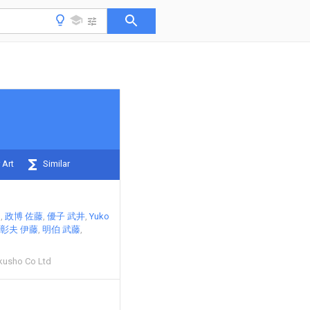
 Art
Similar
o
政博 佐藤
優子 武井
Yuko
彰夫 伊藤
明伯 武藤
kusho Co Ltd