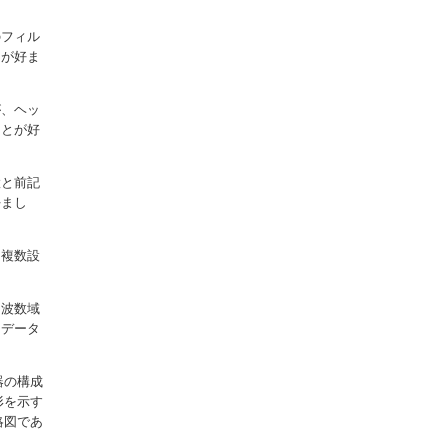
のフィル
とが好ま
が、ヘッ
ことが好
置と前記
好まし
を複数設
周波数域
なデータ
器の構成
形を示す
略図であ