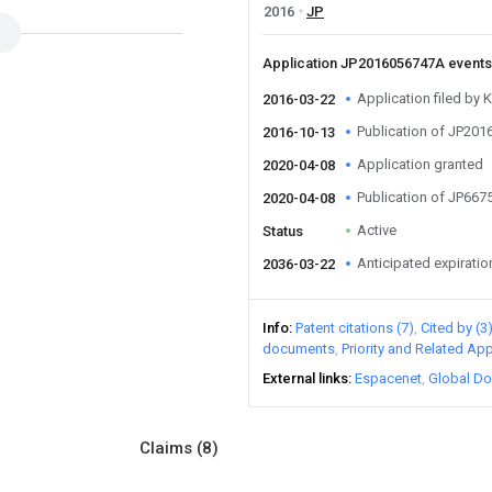
2016
JP
Application JP2016056747A event
Application filed by
2016-03-22
Publication of JP20
2016-10-13
Application granted
2020-04-08
Publication of JP66
2020-04-08
Active
Status
Anticipated expiratio
2036-03-22
Info
Patent citations (7)
Cited by (3
documents
Priority and Related App
External links
Espacenet
Global Do
Claims
(8)