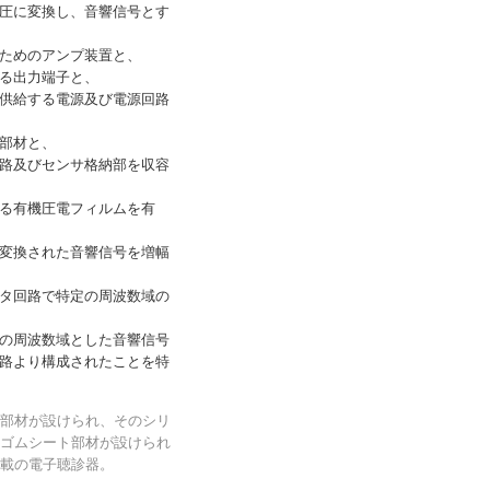
圧に変換し、音響信号とす
ためのアンプ装置と、
る出力端子と、
供給する電源及び電源回路
部材と、
路及びセンサ格納部を収容
る有機圧電フィルムを有
変換された音響信号を増幅
タ回路で特定の周波数域の
の周波数域とした音響信号
路より構成されたことを特
部材が設けられ、そのシリ
ゴムシート部材が設けられ
載の電子聴診器。