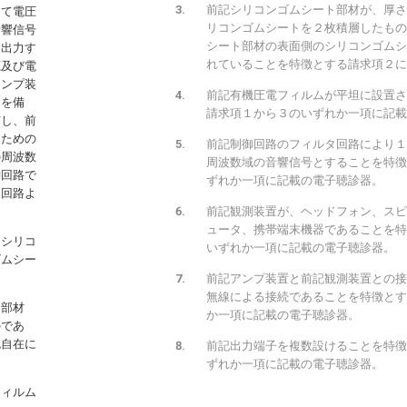
前記シリコンゴムシート部材が、厚さ
して電圧
リコンゴムシートを２枚積層したもの
音響信号
シート部材の表面側のシリコンゴムシ
を出力す
れていることを特徴とする請求項２に
源及び電
アンプ装
前記有機圧電フィルムが平坦に設置さ
スを備
請求項１から３のいずれか一項に記載
有し、前
るための
前記制御回路のフィルタ回路により１
の周波数
周波数域の音響信号とすることを特徴
御回路で
ずれか一項に記載の電子聴診器。
力回路よ
前記観測装置が、ヘッドフォン、スピ
ュータ、携帯端末機器であることを特
にシリコ
いずれか一項に記載の電子聴診器。
ゴムシー
前記アンプ装置と前記観測装置との接
無線による接続であることを特徴とす
ト部材
か一項に記載の電子聴診器。
のであ
脱自在に
前記出力端子を複数設けることを特徴
ずれか一項に記載の電子聴診器。
フィルム