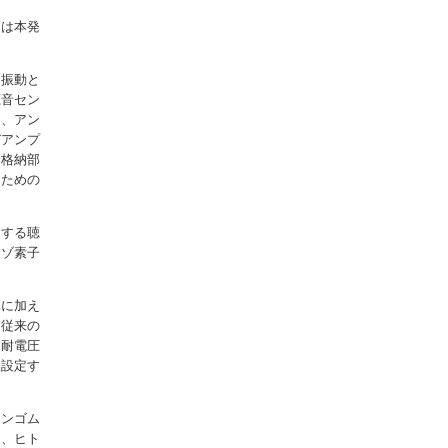
１は本発
を振動と
聴音セン
と、アン
びアンプ
サ格納部
るための
とする聴
エゾ素子
体に加え
、従来の
、耐電圧
宜設定す
コンゴム
は、ヒト