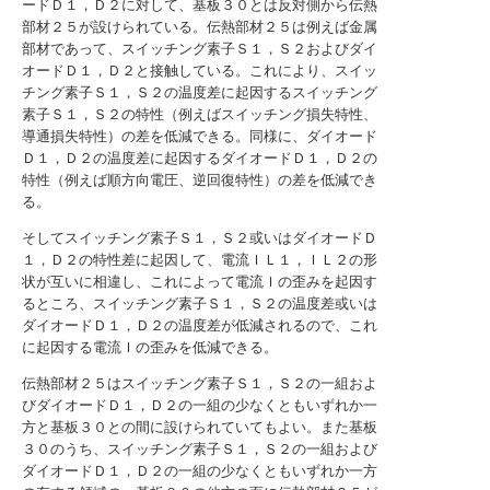
ードＤ１，Ｄ２に対して、基板３０とは反対側から伝熱
部材２５が設けられている。伝熱部材２５は例えば金属
部材であって、スイッチング素子Ｓ１，Ｓ２およびダイ
オードＤ１，Ｄ２と接触している。これにより、スイッ
チング素子Ｓ１，Ｓ２の温度差に起因するスイッチング
素子Ｓ１，Ｓ２の特性（例えばスイッチング損失特性、
導通損失特性）の差を低減できる。同様に、ダイオード
Ｄ１，Ｄ２の温度差に起因するダイオードＤ１，Ｄ２の
特性（例えば順方向電圧、逆回復特性）の差を低減でき
る。
そしてスイッチング素子Ｓ１，Ｓ２或いはダイオードＤ
１，Ｄ２の特性差に起因して、電流ＩＬ１，ＩＬ２の形
状が互いに相違し、これによって電流Ｉの歪みを起因す
るところ、スイッチング素子Ｓ１，Ｓ２の温度差或いは
ダイオードＤ１，Ｄ２の温度差が低減されるので、これ
に起因する電流Ｉの歪みを低減できる。
伝熱部材２５はスイッチング素子Ｓ１，Ｓ２の一組およ
びダイオードＤ１，Ｄ２の一組の少なくともいずれか一
方と基板３０との間に設けられていてもよい。また基板
３０のうち、スイッチング素子Ｓ１，Ｓ２の一組および
ダイオードＤ１，Ｄ２の一組の少なくともいずれか一方