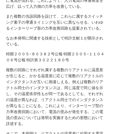
に電流が流れる。これによって、入力電流の導通角度を
広げ、以って入力側の力率を改善している。
また複数の当該回路を設けて、これらに属するスイッチ
ング素子の導通タイミングを互いに異ならせる、いわゆ
るインターリーブ形の力率改善回路も提案されている。
なお本発明に関連する技術として特許文献１が開示され
ている。
特開２００５−８０３８２号公報
特開２００５−１１０４
０６号公報
特許第３０２２１８０号
複数の回路にそれぞれ属する複数のリアクトルに温度差
が生じると、かかる温度差に応じて複数のリアクトルの
インダクタンスが互いに相違しえる。例えば複数のリア
クトル同士のインダクタンスは、同じ温度で同じ値を示
し、その温度依存性もが同一であるとしても、それぞれ
の温度が異なれば、リアクトル同士でのインダクタンス
が異なることになる。これにより、インターリーブ型の
力率改善回路において、電流の歪みが発生する。この電
流の歪みについては発明を実施するための形態において
詳述する。
そこで、本発明は、リアクトルの温度差に起因する電流