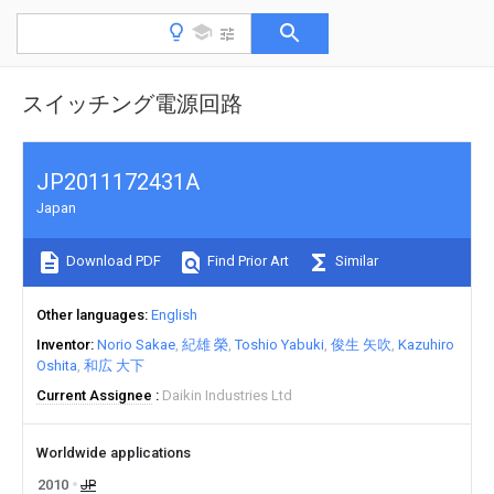
スイッチング電源回路
JP2011172431A
Japan
Download PDF
Find Prior Art
Similar
Other languages
English
Inventor
Norio Sakae
紀雄 榮
Toshio Yabuki
俊生 矢吹
Kazuhiro
Oshita
和広 大下
Current Assignee
Daikin Industries Ltd
Worldwide applications
2010
JP