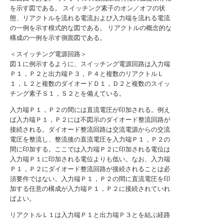
を示す図である。
スイッチング素子のオン／オフの状
態、リアクトルを流れる電流および入力端を流れる電流
の一例を示す模式的な図である。
リアクトルの概念的な
構成の一例を示す側面図である。
＜スイッチング電源回路＞
図１に例示するように、スイッチング電源回路は入力端
Ｐ１，Ｐ２と出力端Ｐ３，Ｐ４と複数のリアクトルＬ
１，Ｌ２と複数のダイオードＤ１，Ｄ２と複数のスイッ
チング素子Ｓ１，Ｓ２とを備えている。
入力端Ｐ１，Ｐ２の間には直流電圧が印加される。例え
ば入力端Ｐ１，Ｐ２には不図示のダイオード整流回路が
接続される。ダイオード整流回路は交流電源からの交流
電圧を整流し、整流後の直流電圧を入力端Ｐ１，Ｐ２の
間に印加する。ここでは入力端Ｐ２に印加される電位は
入力端Ｐ１に印加される電位よりも低い。なお、入力端
Ｐ１，Ｐ２にダイオード整流回路が接続されることは必
須要件ではない。入力端Ｐ１，Ｐ２の間に直流電圧を印
加する任意の構成が入力端Ｐ１，Ｐ２に接続されていれ
ばよい。
リアクトルＬ１は入力端Ｐ１と出力端Ｐ３とを結ぶ経路