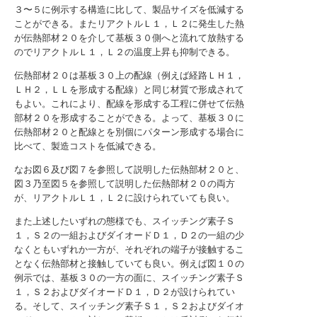
３〜５に例示する構造に比して、製品サイズを低減する
ことができる。またリアクトルＬ１，Ｌ２に発生した熱
が伝熱部材２０を介して基板３０側へと流れて放熱する
のでリアクトルＬ１，Ｌ２の温度上昇も抑制できる。
伝熱部材２０は基板３０上の配線（例えば経路ＬＨ１，
ＬＨ２，ＬＬを形成する配線）と同じ材質で形成されて
もよい。これにより、配線を形成する工程に併せて伝熱
部材２０を形成することができる。よって、基板３０に
伝熱部材２０と配線とを別個にパターン形成する場合に
比べて、製造コストを低減できる。
なお図６及び図７を参照して説明した伝熱部材２０と、
図３乃至図５を参照して説明した伝熱部材２０の両方
が、リアクトルＬ１，Ｌ２に設けられていても良い。
また上述したいずれの態様でも、スイッチング素子Ｓ
１，Ｓ２の一組およびダイオードＤ１，Ｄ２の一組の少
なくともいずれか一方が、それぞれの端子が接触するこ
となく伝熱部材と接触していても良い。例えば図１０の
例示では、基板３０の一方の面に、スイッチング素子Ｓ
１，Ｓ２およびダイオードＤ１，Ｄ２が設けられてい
る。そして、スイッチング素子Ｓ１，Ｓ２およびダイオ