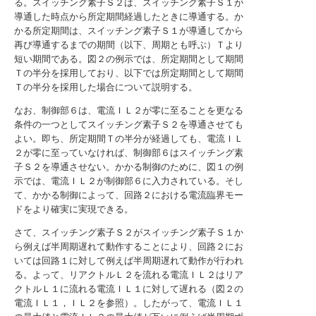
る。スイッチング素子Ｓ２は、スイッチング素子Ｓ１が
導通した時点から所定期間経過したときに導通する。か
かる所定期間は、スイッチング素子Ｓ１が導通してから
再び導通するまでの期間（以下、周期とも呼ぶ）Ｔより
短い期間である。図２の例示では、所定期間として期間
Ｔの半分を採用しており、以下では所定期間として期間
Ｔの半分を採用した場合について説明する。
なお、制御部６は、電流ＩＬ２が零に至ることを更なる
条件の一つとしてスイッチング素子Ｓ２を導通させても
よい。即ち、所定期間Ｔの半分が経過しても、電流ＩＬ
２が零に至っていなければ、制御部６はスイッチング素
子Ｓ２を導通させない。かかる制御のために、図１の例
示では、電流ＩＬ２が制御部６に入力されている。そし
て、かかる制御によって、回路２における電流臨界モー
ドをより確実に実現できる。
さて、スイッチング素子Ｓ２がスイッチング素子Ｓ１か
ら例えば半周期遅れて動作することにより、回路２にお
いては回路１に対して例えば半周期遅れて動作が行われ
る。よって、リアクトルＬ２を流れる電流ＩＬ２はリア
クトルＬ１に流れる電流ＩＬ１に対して遅れる（図２の
電流ＩＬ１，ＩＬ２を参照）。したがって、電流ＩＬ１