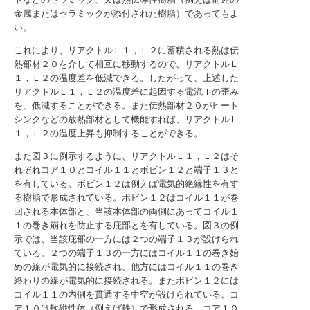
金属またはセラミックが添付された樹脂）であってもよ
い。
これにより、リアクトルＬ１，Ｌ２に蓄積される熱は伝
熱部材２０を介して相互に移動するので、リアクトルＬ
１，Ｌ２の温度差を低減できる。したがって、上述した
リアクトルＬ１，Ｌ２の温度差に起因する電流Ｉの歪み
を、低減することができる。また伝熱部材２０がヒート
シンクなどの放熱部材として機能すれば、リアクトルＬ
１，Ｌ２の温度上昇も抑制することができる。
また図３に例示するように、リアクトルＬ１，Ｌ２はそ
れぞれコア１０とコイル１１とボビン１２と端子１３と
を有している。ボビン１２は例えば電気的絶縁性を有す
る樹脂で形成されている。ボビン１２はコイル１１が巻
回される本体部と、当該本体部の両側にあってコイル１
１の巻き崩れを防止する庇部とを有している。図３の例
示では、当該庇部の一方には２つの端子１３が設けられ
ている。２つの端子１３の一方にはコイル１１の巻き始
めの線が電気的に接続され、他方にはコイル１１の巻き
終わりの線が電気的に接続される。またボビン１２には
コイル１１の内側を貫通する中空が設けられている。コ
ア１０は軟磁性体（例えば鉄）で形成される。コア１０