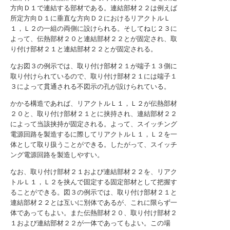
方向Ｄ１で連結する部材である。連結部材２２は例えば
所定方向Ｄ１に垂直な方向Ｄ２におけるリアクトルＬ
１，Ｌ２の一組の両側に設けられる。そしてねじ２３に
よって、伝熱部材２０と連結部材２２とが固定され、取
り付け部材２１と連結部材２２とが固定される。
なお図３の例示では、取り付け部材２１が端子１３側に
取り付けられているので、取り付け部材２１には端子１
３によって貫通される不図示の孔が設けられている。
かかる構造であれば、リアクトルＬ１，Ｌ２が伝熱部材
２０と、取り付け部材２１とに挟持され、連結部材２２
によって当該挟持が固定される。よって、スイッチング
電源回路を製造するに際してリアクトルＬ１，Ｌ２を一
体として取り扱うことができる。したがって、スイッチ
ング電源回路を製造しやすい。
なお、取り付け部材２１および連結部材２２を、リアク
トルＬ１，Ｌ２を挟んで固定する固定部材として把握す
ることができる。図３の例示では、取り付け部材２１と
連結部材２２とは互いに別体であるが、これに限らず一
体であってもよい。また伝熱部材２０、取り付け部材２
１および連結部材２２が一体であってもよい。この場