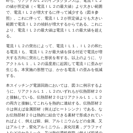
即ち、リアクトルＬ２のインダクタンスは、電流ＩＬ２
の値が所定値（＜電流ＩＬ２の最大値）より大きい範囲
で、電流ＩＬ２が増大するに伴って減少する（図８参
照）。これに伴って、電流ＩＬ２が所定値よりも大きい
範囲で電流ＩＬ２の傾斜が増大するからである。これに
より、電流ＩＬ２の最大値は電流ＩＬ１の最大値を超え
る。
電流ＩＬ２の突出によって、電流ＩＬ１，ＩＬ２の和た
る電流Ｉも、電流ＩＬ２が最大値を採る付近で電流が増
大する方向に突出した形状を有する。以上のように、リ
アクトルＬ１，Ｌ２の温度差に起因して電流Ｉに歪みが
生じる。本実施の形態では、かかる電流Ｉの歪みを低減
する。
本スイッチング電源回路においては、図３に例示するよ
うに、リアクトルＬ１，Ｌ２のいずれもが伝熱部材２０
と接触している。伝熱部材２０はリアクトルＬ１，Ｌ２
の両方と接触してこれらを熱的に連結する。伝熱部材２
０は例えば金属部材（例えばヒートシンク）である。な
お伝熱部材２０は熱的に結合できる素材で形成されてい
ればよく、例えば銀、銅、アルミニウムなどの金属、又
はアルミナ，窒化アルミニウム，炭化珪素，グラファイ
トなどのセラミック、又は熱伝導性樹脂（例えば前述の