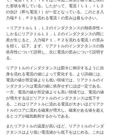
た形状を有している。したがって、電流ＩＬ１，ＩＬ２
の合計（即ち電流Ｉ）が一定となっている。このとき入
力端Ｐ１，Ｐ２を流れる電流Ｉの歪みは最も小さい。
＜リアクトルＬ１，Ｌ２のインダクタンスの熱依存性＞
しかるにリアクトルＬ１，Ｌ２のインダクタンスの間に
差が生じると、入力端Ｐ１，Ｐ２を流れる電流Ｉの歪み
を招く。以下、まず、リアクトルのインダクタンスの熱
依存性について説明し、次に電流の歪みについて説明す
る。
リアクトルのインダクタンスは図８に例示するように自
身を流れる電流の値によって変化する。より詳細には、
電流の値が所定値よりも低い領域では、リアクトルのイ
ンダクタンスは電流の値に依存せずにほぼ一定である。
一方、電流の値が所定値よりも高い領域では、電流の値
が増大するほどリアクトルのインダクタンスは低下す
る。これはリアクトルに流れる電流が大きいほどリアク
トルのコアに流れる磁束が増大し、磁束がある値を超え
るとコアが磁気飽和するからである。
またリアクトルの温度が高いほど、リアクトルのインダ
クタンスはより低い電流値から低下をはじめる。これは