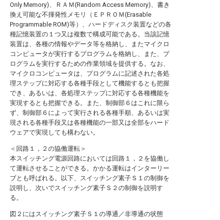
Only Memory)、ＲＡＭ(Random Access Memory)、書き
換え可能な不揮発性メモリ（ＥＰＲＯＭ(Erasable
Programmable ROM)等）、ハードディスク装置などの各
種記憶装置の１つ又は複数で構成可能である。当該記憶
装置は、各種の情報やデータ等を格納し、またマイクロ
コンピュータが実行するプログラムを格納し、また、プ
ログラムを実行するための作業領域を提供する。なお、
マイクロコンピュータは、プログラムに記述された各処
理ステップに対応する各種手段として機能するとも把握
でき、あるいは、各処理ステップに対応する各種機能を
実現するとも把握できる。また、制御部６はこれに限ら
ず、制御部６によって実行される各種手順、あるいは実
現される各種手段又は各種機能の一部又は全部をハード
ウェアで実現しても構わない。
＜回路１，２の協働運転＞
本スイッチング電源回路においては回路１，２を協働し
て運転させることができる。かかる運転はインターリー
ブとも呼ばれる。以下、スイッチング素子Ｓ１の制御を
説明し、次いでスイッチング素子Ｓ２の制御を説明す
る。
図２にはスイッチング素子Ｓ１の導通／非導通の状態