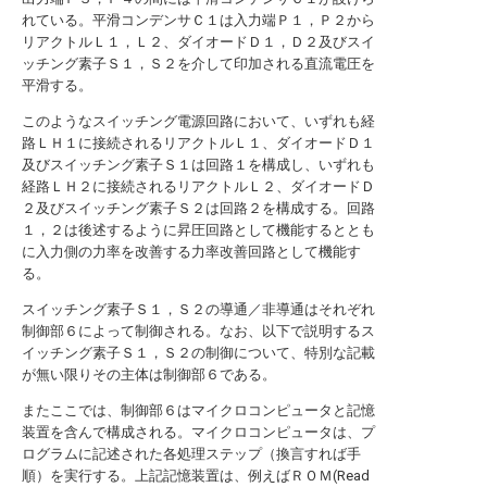
れている。平滑コンデンサＣ１は入力端Ｐ１，Ｐ２から
リアクトルＬ１，Ｌ２、ダイオードＤ１，Ｄ２及びスイ
ッチング素子Ｓ１，Ｓ２を介して印加される直流電圧を
平滑する。
このようなスイッチング電源回路において、いずれも経
路ＬＨ１に接続されるリアクトルＬ１、ダイオードＤ１
及びスイッチング素子Ｓ１は回路１を構成し、いずれも
経路ＬＨ２に接続されるリアクトルＬ２、ダイオードＤ
２及びスイッチング素子Ｓ２は回路２を構成する。回路
１，２は後述するように昇圧回路として機能するととも
に入力側の力率を改善する力率改善回路として機能す
る。
スイッチング素子Ｓ１，Ｓ２の導通／非導通はそれぞれ
制御部６によって制御される。なお、以下で説明するス
イッチング素子Ｓ１，Ｓ２の制御について、特別な記載
が無い限りその主体は制御部６である。
またここでは、制御部６はマイクロコンピュータと記憶
装置を含んで構成される。マイクロコンピュータは、プ
ログラムに記述された各処理ステップ（換言すれば手
順）を実行する。上記記憶装置は、例えばＲＯＭ(Read