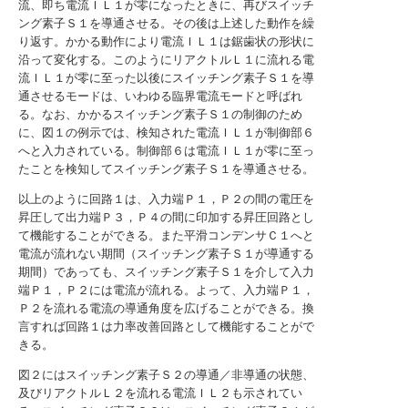
流、即ち電流ＩＬ１が零になったときに、再びスイッチ
ング素子Ｓ１を導通させる。その後は上述した動作を繰
り返す。かかる動作により電流ＩＬ１は鋸歯状の形状に
沿って変化する。このようにリアクトルＬ１に流れる電
流ＩＬ１が零に至った以後にスイッチング素子Ｓ１を導
通させるモードは、いわゆる臨界電流モードと呼ばれ
る。なお、かかるスイッチング素子Ｓ１の制御のため
に、図１の例示では、検知された電流ＩＬ１が制御部６
へと入力されている。制御部６は電流ＩＬ１が零に至っ
たことを検知してスイッチング素子Ｓ１を導通させる。
以上のように回路１は、入力端Ｐ１，Ｐ２の間の電圧を
昇圧して出力端Ｐ３，Ｐ４の間に印加する昇圧回路とし
て機能することができる。また平滑コンデンサＣ１へと
電流が流れない期間（スイッチング素子Ｓ１が導通する
期間）であっても、スイッチング素子Ｓ１を介して入力
端Ｐ１，Ｐ２には電流が流れる。よって、入力端Ｐ１，
Ｐ２を流れる電流の導通角度を広げることができる。換
言すれば回路１は力率改善回路として機能することがで
きる。
図２にはスイッチング素子Ｓ２の導通／非導通の状態、
及びリアクトルＬ２を流れる電流ＩＬ２も示されてい