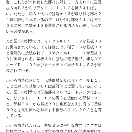
合、これらが一体化した部材に対して、方向Ｄ２に垂直
な方向Ｄ３からリアクトルＬ１，Ｌ２を挿入すればよ
い。ただし、図３の例示では端子１３が取り付け部材２
１側に設けられているので、取り付け部材２１には方向
Ｄ３に対して端子１３を通過させる切込みが設けられて
いる必要がある。
また図３の例示では、リアクトルＬ１，Ｌ２が基板３０
に実装されている。より詳細には、端子１３が基板３０
と電気的に接続されて、リアクトルＬ１，Ｌ２が基板３
０に実装される。基板３０には他の電子部品、即ちダイ
オードＤ１，Ｄ２及びスイッチング素子Ｓ１，Ｓ２が実
装されている。
かかる構造において、伝熱部材２０はリアクトルＬ１，
Ｌ２に対して基板３０とは反対側に位置している。そし
て、図３の例示では伝熱部材２０はヒートシンクであっ
て、リアクトルＬ１，Ｌ２の両方と接触する部材２０１
と、部材２０１から基板３０に垂直な方向に沿って基板
３０とは反対側へと延在する複数のフィン２０２とを有
している。
かかる構造によれば、基板３０に平行な方向（ここでは
複数のフィン２０２は所定の方向において間隔を空けて