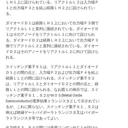
ＬＨ１上に設けられている。リアクトルＬ２は入力端Ｐ
１と出力端Ｐ３とを結ぶ経路ＬＨ２上に設けられてい
る。
ダイオードＤ１は経路ＬＨ１上において出力端Ｐ３側で
リアクトルＬ１と直列に接続されている。ダイオードＤ
１はそのアノードをリアクトルＬ１に向けて設けられ
る。ダイオードＤ２は経路ＬＨ２上において出力端Ｐ３
側でリアクトルＬ２と直列に接続されている。ダイオー
ドＤ２はそのアノードをリアクトルＬ２に向けて設けら
れる。
スイッチング素子Ｓ１は、リアクトルＬ１とダイオード
Ｄ１との間の点と、入力端Ｐ２および出力端Ｐ４を結ぶ
経路ＬＬとの間に設けられる。スイッチング素子Ｓ２
は、リアクトルＬ２とダイオードＤ２との間の点と、経
路ＬＬとの間に設けられる。なお図１の例示では、スイ
ッチング素子Ｓ１，Ｓ２がＭＯＳ(Metal Oxide
Semiconductor)電界効果トランジスタとして示されてい
るが、これに限らない。スイッチング素子Ｓ１，Ｓ２は
例えば絶縁ゲートバイポーラトランジスタ又はバイポー
ラトランジスタ等であってよい。
出力端Ｐ３，Ｐ４の間には平滑コンデンサＣ１が設けら