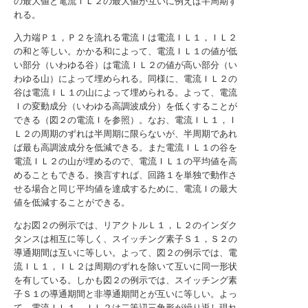
の最大値と電流ＩＬ２の最大値が互いに例えば半周期ず
れる。
入力端Ｐ１，Ｐ２を流れる電流Ｉは電流ＩＬ１，ＩＬ２
の和と等しい。かかる和によって、電流ＩＬ１の値が低
い部分（いわゆる谷）は電流ＩＬ２の値が高い部分（い
わゆる山）によって埋められる。同様に、電流ＩＬ２の
谷は電流ＩＬ１の山によって埋められる。よって、電流
Ｉの変動成分（いわゆる高調波成分）を低くすることが
できる（図２の電流Ｉを参照）。なお、電流ＩＬ１，Ｉ
Ｌ２の周期のずれは半周期に限らないが、半周期であれ
ば最も高調波成分を低減できる。また電流ＩＬ１の谷を
電流ＩＬ２の山が埋めるので、電流ＩＬ１の平均値を高
めることもできる。換言すれば、回路１を単独で動作さ
せる場合と同じ平均値を達成するために、電流Ｉの最大
値を低減することができる。
なお図２の例示では、リアクトルＬ１，Ｌ２のインダク
タンスは相互に等しく、スイッチング素子Ｓ１，Ｓ２の
導通期間は互いに等しい。よって、図２の例示では、電
流ＩＬ１，ＩＬ２は周期のずれを除いて互いに同一形状
を有している。しかも図２の例示では、スイッチング素
子Ｓ１の導通期間と非導通期間とが互いに等しい。よっ
て、電流ＩＬ１，ＩＬ２は二等辺三角形が繰り返し現れ