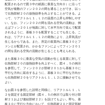
配置されるので図３中の紙面に垂直な方向Ｄ）に沿って
空気が複数のフィン２０２の間を通ることができ、以っ
て伝熱部材２０の放熱効率を向上することができる。よ
って、リアクトルＬ１，Ｌ２の温度の上昇も抑制しやす
い。なお、フィン２０２の間を流れる空気の流動は、例
えばフィン２０１が地面に対して水平方向で並んで配置
されるように、基板３０を配置することでも生じる。こ
れは、リアクトルＬ１，Ｌ２の発熱により、上昇気流が
生じるからである。また、所定の装置内に基板３０とフ
ァンとが配置され、かかるファンによってフィン２０１
の間を流れる空気の流動が生じることも考えられる。
また基板３０に垂直な空気の流動が生じる装置に対して
伝熱部材２０の放熱効率を向上すべく、図４，５の例示
を参照して、フィン２０２が部材２０１から基板３０に
平行な方向に延在するように、基板３０に平行な方向か
ら伝熱部材２０をリアクトルＬ１，Ｌ２に接触させても
よい。
なお図３を参照した説明と同様に、リアクトルＬ１，Ｌ
２を固定する固定部材（図４，５の例示では取り付け部
材２１および連結部材２２）を設けてもよい。即ち、基
板３０に平行な方向において、伝熱部材２０と固定部材