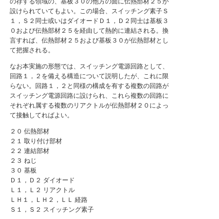
の存する領域の、基板３０の他方の面に伝熱部材２５が
設けられていてもよい。この場合、スイッチング素子Ｓ
１，Ｓ２同士或いはダイオードＤ１，Ｄ２同士は基板３
０および伝熱部材２５を経由して熱的に連結される。換
言すれば、伝熱部材２５および基板３０が伝熱部材とし
て把握される。
なお本実施の形態では、スイッチング電源回路として、
回路１，２を備える構造について説明したが、これに限
らない。回路１，２と同様の構成を有する複数の回路が
スイッチング電源回路に設けられ、これら複数の回路に
それぞれ属する複数のリアクトルが伝熱部材２０によっ
て接触してればよい。
２０ 伝熱部材
２１ 取り付け部材
２２ 連結部材
２３ ねじ
３０ 基板
Ｄ１，Ｄ２ ダイオード
Ｌ１，Ｌ２ リアクトル
ＬＨ１，ＬＨ２，ＬＬ 経路
Ｓ１，Ｓ２ スイッチング素子