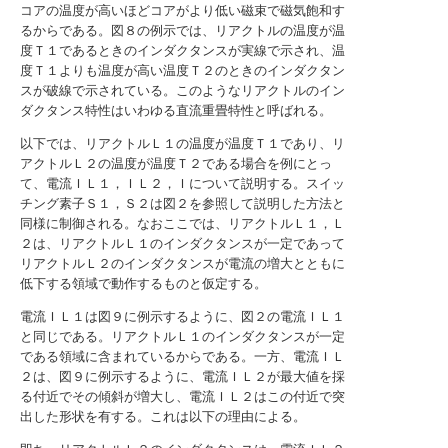
コアの温度が高いほどコアがより低い磁束で磁気飽和す
るからである。図８の例示では、リアクトルの温度が温
度Ｔ１であるときのインダクタンスが実線で示され、温
度Ｔ１よりも温度が高い温度Ｔ２のときのインダクタン
スが破線で示されている。このようなリアクトルのイン
ダクタンス特性はいわゆる直流重畳特性と呼ばれる。
以下では、リアクトルＬ１の温度が温度Ｔ１であり、リ
アクトルＬ２の温度が温度Ｔ２である場合を例にとっ
て、電流ＩＬ１，ＩＬ２，Ｉについて説明する。スイッ
チング素子Ｓ１，Ｓ２は図２を参照して説明した方法と
同様に制御される。なおここでは、リアクトルＬ１，Ｌ
２は、リアクトルＬ１のインダクタンスが一定であって
リアクトルＬ２のインダクタンスが電流の増大とともに
低下する領域で動作するものと仮定する。
電流ＩＬ１は図９に例示するように、図２の電流ＩＬ１
と同じである。リアクトルＬ１のインダクタンスが一定
である領域に含まれているからである。一方、電流ＩＬ
２は、図９に例示するように、電流ＩＬ２が最大値を採
る付近でその傾斜が増大し、電流ＩＬ２はこの付近で突
出した形状を有する。これは以下の理由による。