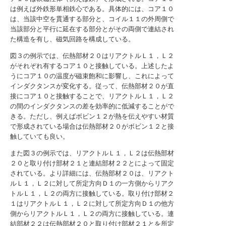
は例えば外鉄形単相鉄心である。具体的には、コア１０
は、当該中空を貫通する部分と、コイル１１の外周側で
当該部分と平行に延在する部分とがその両側で連結され
た構造を有し、磁気回路を構成している。
図３の例示では、伝熱部材２０はリアクトルＬ１，Ｌ２
がそれぞれ有するコア１０と接触している。上述したよ
うにコア１０の温度が磁束飽和に影響し、これによって
インダクタンスが変化する。従って、伝熱部材２０が直
接にコア１０と接触することで、リアクトルＬ１，Ｌ２
の間のインダクタンスの差を効率的に低減することがで
きる。ただし、例えばボビン１２が熱を伝えやすい材質
で形成されている場合は伝熱部材２０がボビン１２と接
触していても良い。
また図３の例示では、リアクトルＬ１，Ｌ２は伝熱部材
２０と取り付け部材２１と連結部材２２とによって固定
されている。より詳細には、伝熱部材２０は、リアクト
ルＬ１，Ｌ２に対して所定方向Ｄ１の一方側からリアク
トルＬ１，Ｌ２の両方に接触している。取り付け部材２
１はリアクトルＬ１，Ｌ２に対して所定方向Ｄ１の他方
側からリアクトルＬ１，Ｌ２の両方に接触している。連
結部材２２は伝熱部材２０と取り付け部材２１とを所定