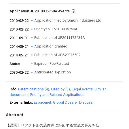
Application JP2010035750A events
Application filed by Daikin Industries Ltd
2010-02-22
Priority to JP2010035750A
2010-02-22
Publication of JP2011172431A
2011-09-01
Application granted
2014-05-21
Publication of JP5499755B2
2014-05-21
Expired - Fee Related
Status
Anticipated expiration
2030-02-22
Info
Patent citations (4)
Cited by (3)
Legal events
Similar
documents
Priority and Related Applications
External links
Espacenet
Global Dossier
Discuss
Abstract
【課題】リアクトルの温度差に起因する電流の歪みを低