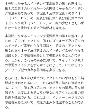
本発明にかかるスイッチング電源回路の第４の態様は、
第１乃至第３のいずれか一つの態様にかかるスイッチン
グ電源回路であって、前記第１及び前記第２のダイオー
ド（Ｄ１，Ｄ２）の一組及び前記第１及び前記第２のス
イッチング素子（Ｓ１，Ｓ２）の一組の少なくともいず
れか一方と接触する第２伝熱部材を備える。
本発明にかかるスイッチング電源回路の第１の態様によ
れば、第１のリアクトル、第１のダイオード及び第１の
スイッチング素子からなる回路と、第２のリアクトル、
第２のダイオード及び第２のスイッチング素子からなる
回路とを、力率改善回路として機能させることができ
る。しかも、これらの回路において、スイッチング素子
の導通タイミングをずらすことによって、いわゆるイン
ターリーブ型の力率改善回路を実現できる。
さらには、第１及び第２のリアクトルのいずれもが伝熱
部材と接触されるので、これらは相互に熱的に連結され
る。よって、第１及び第２のリアクトルの温度の差を低
減でき、温度による第１及び第２のリアクトルの間の特
性差を低減できる。これにより、インターリーブ形の力
率改善回路において、電流の歪みを低減することができ
る。