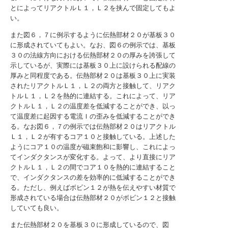
とによってリアクトルＬ１，Ｌ２を挟んで固定してもよ
い。
また図６，７に例示するように伝熱部材２０が基板３０
に形成されていてもよい。なお、図６の例示では、基板
３０の法線方向における伝熱部材２０の厚みを誇張して
示しているが、実際には基板３０上に設けられる配線の
厚みと同程度である。伝熱部材２０は基板３０上に実装
されたリアクトルＬ１，Ｌ２の両方と接触して、リアク
トルＬ１，Ｌ２を熱的に連結する。これによって、リア
クトルＬ１，Ｌ２の温度差を低減することができ、以っ
て温度差に起因する電流Ｉの歪みを低減することができ
る。なお図６，７の例示では伝熱部材２０はリアクトル
Ｌ１，Ｌ２が有するコア１０と接触している。上述した
ようにコア１０の温度が磁束飽和に影響し、これによっ
てインダクタンスが変化する。よって、より直接にリア
クトルＬ１，Ｌ２の間でコア１０を熱的に連結すること
で、インダクタンスの差を効率的に低減することができ
る。ただし、例えばボビン１２が熱を伝えやすい材質で
形成されている場合は伝熱部材２０がボビン１２と接触
していても良い。
また伝熱部材２０を基板３０に形成しているので、図