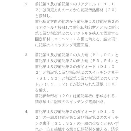
前記第１及び前記第２のリアクトル（Ｌ１，Ｌ
２）は所定方向の一方から前記伝熱部材（２０）
と接触し、
前記所定方向の他方から前記第１及び前記第２の
リアクトルと接触して前記伝熱部材とともに前記
第１及び前記第２のリアクトルを挟んで固定する
固定部材（２１〜２３）を更に備える、請求項１
に記載のスイッチング電源回路。
前記第１及び前記第２の入力端（Ｐ１，Ｐ２）と
前記第１及び前記第２の出力端（Ｐ３，Ｐ４）と
前記第１及び前記第２のダイオード（Ｄ１，Ｄ
２）と前記第１及び前記第２のスイッチング素子
（Ｓ１，Ｓ２）と前記第１及び前記第２のリアク
トル（Ｌ１，Ｌ２）とが設けられた基板（３０）
を備え、
前記伝熱部材（２０）は前記基板に形成される、
請求項１に記載のスイッチング電源回路。
前記第１及び前記第２のダイオード（Ｄ１，Ｄ
２）の一組及び前記第１及び前記第２のスイッチ
ング素子（Ｓ１，Ｓ２）の一組の少なくともいず
れか一方と接触する第２伝熱部材を備える、請求