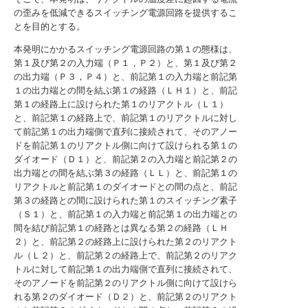
の歪みを低減できるスイッチング電源回路を提供するこ
とを目的とする。
本発明にかかるスイッチング電源回路の第１の態様は、
第１及び第２の入力端（Ｐ１，Ｐ２）と、第１及び第２
の出力端（Ｐ３，Ｐ４）と、前記第１の入力端と前記第
１の出力端との間を結ぶ第１の経路（ＬＨ１）と、前記
第１の経路上に設けられた第１のリアクトル（Ｌ１）
と、前記第１の経路上で、前記第１のリアクトルに対し
て前記第１の出力端側で直列に接続されて、そのアノー
ドを前記第１のリアクトル側に向けて設けられる第１の
ダイオード（Ｄ１）と、前記第２の入力端と前記第２の
出力端との間を結ぶ第３の経路（ＬＬ）と、前記第１の
リアクトルと前記第１のダイオードとの間の点と、前記
第３の経路との間に設けられた第１のスイッチング素子
（Ｓ１）と、前記第１の入力端と前記第１の出力端との
間を結び前記第１の経路とは異なる第２の経路（ＬＨ
２）と、前記第２の経路上に設けられた第２のリアクト
ル（Ｌ２）と、前記第２の経路上で、前記第２のリアク
トルに対して前記第１の出力端側で直列に接続されて、
そのアノードを前記第２のリアクトル側に向けて設けら
れる第２のダイオード（Ｄ２）と、前記第２のリアクト