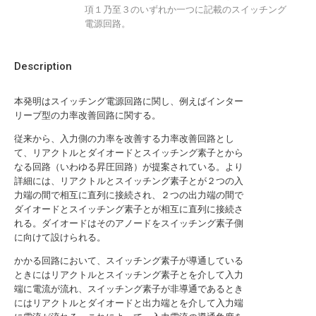
項１乃至３のいずれか一つに記載のスイッチング
電源回路。
Description
本発明はスイッチング電源回路に関し、例えばインター
リーブ型の力率改善回路に関する。
従来から、入力側の力率を改善する力率改善回路とし
て、リアクトルとダイオードとスイッチング素子とから
なる回路（いわゆる昇圧回路）が提案されている。より
詳細には、リアクトルとスイッチング素子とが２つの入
力端の間で相互に直列に接続され、２つの出力端の間で
ダイオードとスイッチング素子とが相互に直列に接続さ
れる。ダイオードはそのアノードをスイッチング素子側
に向けて設けられる。
かかる回路において、スイッチング素子が導通している
ときにはリアクトルとスイッチング素子とを介して入力
端に電流が流れ、スイッチング素子が非導通であるとき
にはリアクトルとダイオードと出力端とを介して入力端