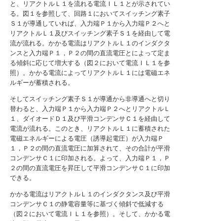
と、リアクトルＬ１を流れる電流ＩＬ１とが示されてい
る。図１を参照して、回路１においてスイッチング素子
Ｓ１が導通していれば、入力端Ｐ１から入力端Ｐ２へと
リアクトルＬ１及びスイッチング素子Ｓ１を経由して電
流が流れる。かかる電流はリアクトルＬ１のインダクタ
ンスと入力端Ｐ１，Ｐ２の間の直流電圧とによって定ま
る傾斜に応じて増大する（図２において電流ＩＬ１を参
照）。かかる電流によってリアクトルＬ１には電磁エネ
ルギーが蓄積される。
そしてスイッチング素子Ｓ１が導通から非導通へと切り
替わると、入力端Ｐ１から入力端Ｐ２へとリアクトルＬ
１、ダイオードＤ１及び平滑コンデンサＣ１を経由して
電流が流れる。このとき、リアクトルＬ１に蓄積された
電磁エネルギーによる電圧（誘導起電圧）が入力端Ｐ
１，Ｐ２の間の直流電圧に加算されて、その合計が平滑
コンデンサＣ１に印加される。よって、入力端Ｐ１，Ｐ
２の間の直流電圧を昇圧して平滑コンデンサＣ１に印加
できる。
かかる電流はリアクトルＬ１のインダクタンス及び平滑
コンデンサＣ１の静電容量等に基づく傾斜で低減する
（図２において電流ＩＬ１を参照）。そして、かかる電