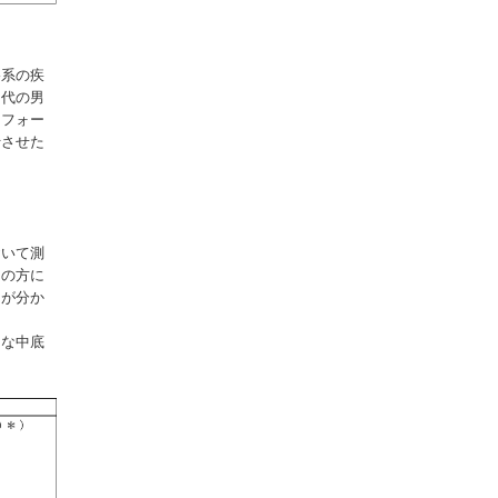
格系の疾
０代の男
ンフォー
行させた
おいて測
間の方に
とが分か
さな中底