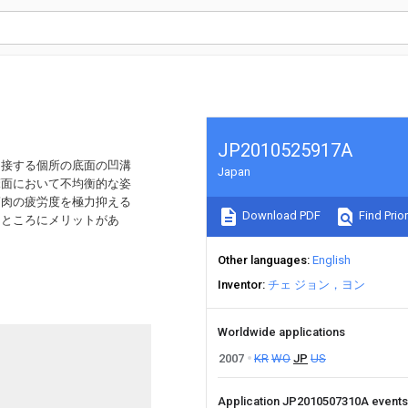
JP2010525917A
当接する個所の底面の凹溝
Japan
床面において不均衡的な姿
筋肉の疲労度を極力抑える
Download PDF
Find Prior
たところにメリットがあ
Other languages
English
Inventor
チェ ジョン，ヨン
Worldwide applications
2007
KR
WO
JP
US
Application JP2010507310A event