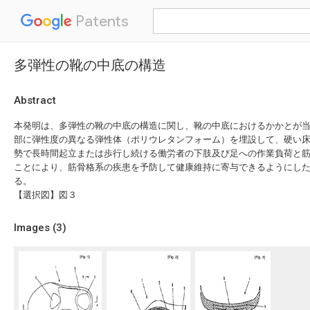
Patents
多弾性の靴の中底の構造
Abstract
本発明は、多弾性の靴の中底の構造に関し、靴の中底におけるかかとが
部に弾性度の異なる弾性体（ポリウレタンフォーム）を埋設して、硬い
勢で長時間起立または歩行し続ける働労者の下肢及び足への作業負荷と
ことにより、筋骨格系の疾患を予防して健康維持に寄与できるようにし
る。
【選択図】図３
Images (
3
)