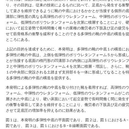
り、その目的は、従来の技術によるものに比べて、足底から発生する衝
して楽さを維持できるように靴の中底におけるかかとが当接する個所の
溝部に弾性度の異なる高弾性のポリウレタンフォーム、中弾性のポリウ
ォーム、低弾性のポリウレタンフォームを次第に積層することにより、
において起立姿勢で長時間働く種々の業種の働労者の下肢及び足の疲労
せて筋骨格系の衝撃を緩和することのできる多弾性の靴の中底の構造を
ところにある。
上記の目的を達成するために、本発明は、多弾性の靴の中底１の構造に
多弾性の靴の中底は、上側を低弾性のポリウレタンフォーム５から形成
とが当接する底面の楕円形の凹溝部３の内側には高弾性のポリウレタン
２と中弾性のポリウレタンフォーム４を次第に積層・埋設し、さらに、
１の中央部に突設される土踏まず支持部６を一体に形成してなることを
る多弾性の靴の中底の構造を提供する。
本発明による多弾性の靴の中底を取り付けた靴を着用すれば、高弾性の
フォーム、中弾性のウレタンフォーム、低弾性のウレタンフォームがこ
層された中底により、硬い床面において起立姿勢で長時間働く間に発生
の衝撃を吸収して楽さを維持することにより、働労者の下肢及び足の疲
させて足底圧の増加率を抑えるのに効果がある。
図１は、本発明の多弾性中底の平面図であり、
図２は、図１におけるＡ−
図であり、
図３は、図１におけるＢ−Ｂ線断面図である。