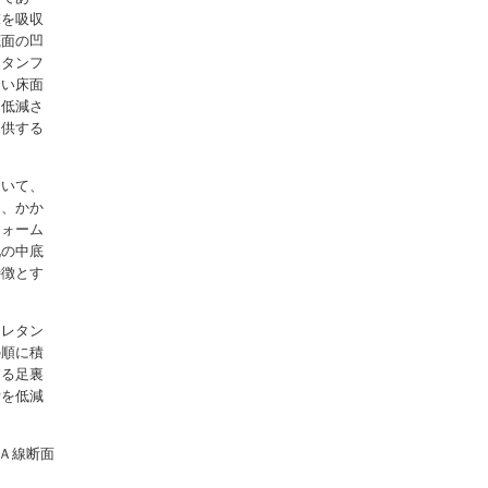
撃を吸収
底面の凹
レタンフ
硬い床面
を低減さ
提供する
おいて、
し、かか
フォーム
靴の中底
特徴とす
ウレタン
の順に積
する足裏
労を低減
Ａ線断面