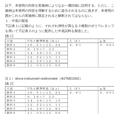
以下、本発明の内容を実施例によりなお一層詳細に説明する。ただし、
施例は本発明の内容を理解するために提示されるものに過ぎず、本発明
囲がこれらの実施例に限定されると解釈されてはならない。
１．中底の製造
下記表１に記載のように、それぞれ弾性が異なる３種類のポリウレタン
を用いて下記表２のように配列した中底試料を製造した。
[表１]
注１）shore instrument resiliometer（ASTMD2632）
[表２]