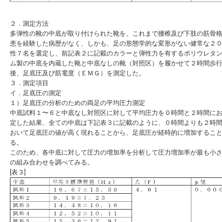
２．測定方法
多弾性の靴の中底が取り付けられた靴を、これまで腰椎及び下肢の筋骨
患を経験した病歴がなく、しかも、足の形態学的な変形がない健常な２
性７名を選定し、前記表２に記載のカラーと弾性力を有するポリウレタ
ム製の中底を内蔵した靴と中底なしの靴（対照区）を履かせて２時間歩
後、足底圧及び筋電度（ＥＭＧ）を測定した。
３．測定項目
イ．足底圧の測定
１）足底圧の分析のための両足の平均圧力測定
中底試料１〜６と中底なし対照区に対して平均圧力を０時間と２時間に
定した結果、全ての中底は下記表３に記載のように、０時間よりも２時
おいて足底圧の値が高く現れることから、足底圧が経時的に増加するこ
る。
このため、各中底に対して圧力の増加率を分析して圧力増加率が最も小
の組み合わせを調べてみる。
[表３]