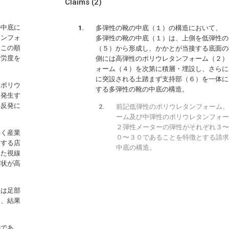
Claims
(2)
の中底に
多弾性の靴の中底（１）の構造において、
タンフォ
多弾性の靴の中底（１）は、上側を低弾性の
をこの順
（５）から形成し、かかとが当接する底面の
疲労度を
側には高弾性のポリウレタンフォーム（２）
ォーム（４）を次第に積層・埋設し、さらに
に突設される土踏まず支持部（６）を一体に
をポリウ
する多弾性の靴の中底の構造。
に発生す
の反発に
前記低弾性のポリウレタンフォーム、
ーム及び中弾性のポリウレタンフォー
２弾性メーターの弾性がそれぞれ３〜
働く産業
０〜３０であることを特徴とする請求
用する店
中底の構造。
れた視線
症状が高
初は足部
て、結果
のであ