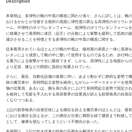
Description
本発明は、多弾性の靴の中底の構造に関わり係り、さらに詳しくは、靴
おけるかかとが当接する個所の底面に弾性度の異なる高弾性のポリウレ
ーム、中弾性のポリウレタンフォーム、低弾性のポリウレタンフォーム
に積層させて着用時に体圧（足圧）の分散により衝撃を緩和して筋肉の
減少させることを特徴とする多弾性の靴の中底の構造に関する。
従来着用されているほとんどの靴の中底は、織布製の表面と一体に底側
レタンにより成形して靴の中に敷いて使用するものであるため、歩行時
る重力による衝撃が十分に吸収できず、しかも、高弾性による地面から
より足首、膝などの関節に負担が加重されていた。
さらに、最近、自動化設備の進展に伴い、あまり動かずに静的な姿勢で
体の働労者や、長時間起立姿勢を維持しながらレーザースキャナーを使
舗の従業員、あるいは、腕を肩の高さに上げて長時間起立姿勢で固定さ
を維持して毛髪を手入れする美容業界の従業員が訴える筋骨格系の自覚
くなりつつある。
上記の筋骨格系の自覚症状による痛症を訴える働労者のほとんどは、最
における痛症を訴えるが、この痛症が次第に脚部を経て腰部まで転移し
として、健康を損なってしまうという不都合があった。
本発明は、上記の如き従来の技術の不都合を解消するためになされたも