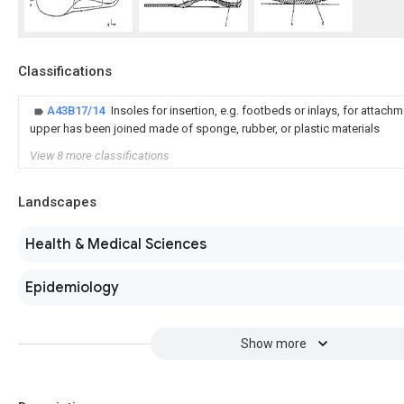
Classifications
A43B17/14
Insoles for insertion, e.g. footbeds or inlays, for attachm
upper has been joined made of sponge, rubber, or plastic materials
View 8 more classifications
Landscapes
Health & Medical Sciences
Epidemiology
Show more