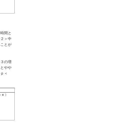
０時間と
料２＞中
いことが
料３の増
％とやや
のｐ＜