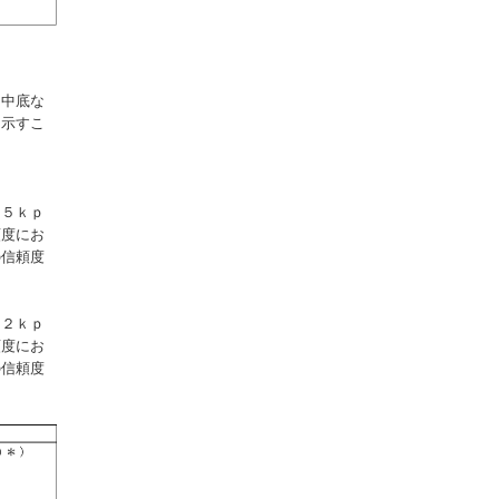
は中底な
を示すこ
５５ｋｐ
頼度にお
の信頼度
７２ｋｐ
頼度にお
の信頼度