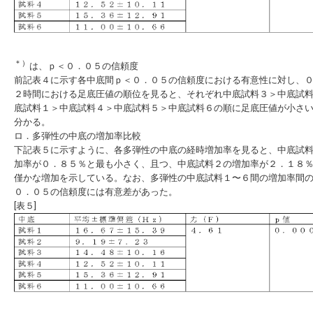
＊）
は、ｐ＜０．０５の信頼度
前記表４に示す各中底間ｐ＜０．０５の信頼度における有意性に対し、
２時間における足底圧値の順位を見ると、それぞれ中底試料３＞中底試
底試料１＞中底試料４＞中底試料５＞中底試料６の順に足底圧値が小さ
分かる。
ロ．多弾性の中底の増加率比較
下記表５に示すように、各多弾性の中底の経時増加率を見ると、中底試
加率が０．８５％と最も小さく、且つ、中底試料２の増加率が２．１８
僅かな増加を示している。なお、多弾性の中底試料１〜６間の増加率間
０．０５の信頼度には有意差があった。
[表５]