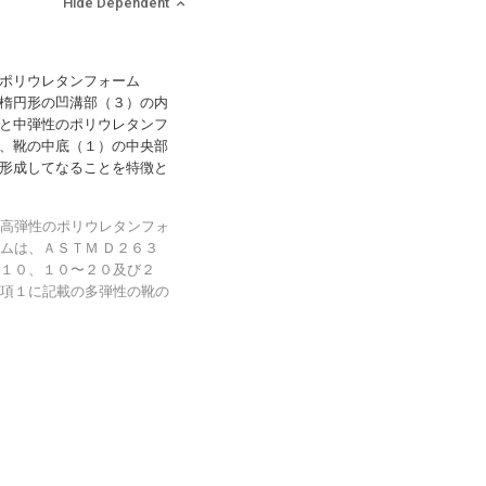
Hide Dependent
ポリウレタンフォーム
楕円形の凹溝部（３）の内
と中弾性のポリウレタンフ
、靴の中底（１）の中央部
形成してなることを特徴と
高弾性のポリウレタンフォ
ムは、ＡＳＴＭ Ｄ２６３
１０、１０〜２０及び２
項１に記載の多弾性の靴の