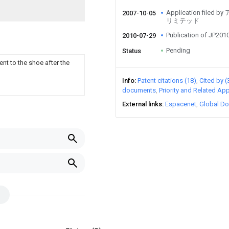
Application fil
2007-10-05
リミテッド
Publication of JP20
2010-07-29
Pending
Status
ent to the shoe after the
Info
Patent citations (18)
Cited by (
documents
Priority and Related App
External links
Espacenet
Global Do