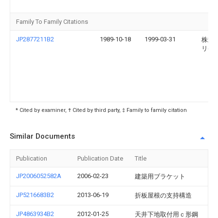
Family To Family Citations
JP2877211B2
1989-10-18
1999-03-31
株式
リケ
* Cited by examiner, † Cited by third party, ‡ Family to family citation
Similar Documents
Publication
Publication Date
Title
JP2006052582A
2006-02-23
建築用ブラケット
JP5216683B2
2013-06-19
折板屋根の支持構造
JP4863934B2
2012-01-25
天井下地取付用ｃ形鋼