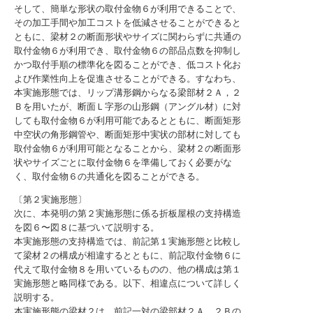
そして、簡単な形状の取付金物６が利用できることで、
その加工手間や加工コストを低減させることができると
ともに、梁材２の断面形状やサイズに関わらずに共通の
取付金物６が利用でき、取付金物６の部品点数を抑制し
かつ取付手順の標準化を図ることができ、低コスト化お
よび作業性向上を促進させることができる。すなわち、
本実施形態では、リップ溝形鋼からなる梁部材２Ａ，２
Ｂを用いたが、断面Ｌ字形の山形鋼（アングル材）に対
しても取付金物６が利用可能であるとともに、断面矩形
中空状の角形鋼管や、断面矩形中実状の部材に対しても
取付金物６が利用可能となることから、梁材２の断面形
状やサイズごとに取付金物６を準備しておく必要がな
く、取付金物６の共通化を図ることができる。
〔第２実施形態〕
次に、本発明の第２実施形態に係る折板屋根の支持構造
を図６〜図８に基づいて説明する。
本実施形態の支持構造では、前記第１実施形態と比較し
て梁材２の構成が相違するとともに、前記取付金物６に
代えて取付金物８を用いているものの、他の構成は第１
実施形態と略同様である。以下、相違点について詳しく
説明する。
本実施形態の梁材２は、前記一対の梁部材２Ａ，２Ｂの