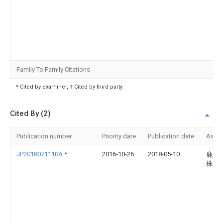
Family To Family Citations
* Cited by examiner, † Cited by third party
Cited By (2)
Publication number
Priority date
Publication date
Assi
JP2018071110A
*
2016-10-26
2018-05-10
鹿島
株式