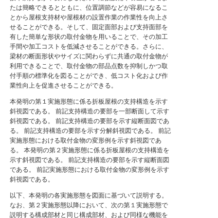
たは簡略できるとともに、位置調節などが容易になるこ
とから屋根支持材や屋根材の設置作業の作業性を向上さ
せることができる。そして、固定面部および支持面部を
有した簡単な形状の取付金物を用いることで、その加工
手間や加工コストを低減させることができる。さらに、
梁材の断面形状やサイズに関わらずに共通の取付金物が
利用できることで、取付金物の部品点数を抑制しかつ取
付手順の標準化を図ることができ、低コスト化および作
業性向上を促進させることができる。
本発明の第１実施形態に係る折板屋根の支持構造を示す
斜視図である。
前記支持構造の要部を一部断面して示す
斜視図である。
前記支持構造の要部を示す縦断面図であ
る。
前記支持構造の要部を示す分解斜視図である。
前記
実施形態における取付金物の変形例を示す斜視図であ
る。
本発明の第２実施形態に係る折板屋根の支持構造を
示す斜視図である。
前記支持構造の要部を示す縦断面図
である。
前記実施形態における取付金物の変形例を示す
斜視図である。
以下、本発明の各実施形態を図面に基づいて説明する。
なお、第２実施形態以降において、次の第１実施形態で
説明する構成部材と同じ構成部材、および同様な機能を