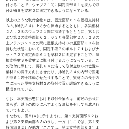
付けることで、ウェブ２１間に固定面部６１を挟んで取
付金物６を梁材２に固定できるようになっている。
以上のような取付金物６は、固定面部６１を屋根支持材
３の挿通孔３４に上方から挿通するとともに、各梁部材
２Ａ，２Ｂのウェブ２１間に挿通するとともに、第１お
よび第２の支持面部６２，６３と各梁部材２Ａ，２Ｂの
上フランジ２２との間に屋根支持材３の底面部３３を挟
持した状態において、固定手段７のボルト７１およびナ
ット７２で固定面部６１を梁材２に固定することで、屋
根支持材３を梁材２に取り付けるようになっている。こ
の取付に際して、長孔６４に沿って取付金物６の位置を
梁材２の長手方向にさせたり、挿通孔３４の内部で固定
面部６１若干移動させたりすることで、梁材２の長手方
向に沿った屋根支持材３の取付位置が調節できるように
構成されている。
なお、本実施形態における取付金物６は、前述の形状に
限らず、以下の図５に示すような形状を有して形成され
ていてもよい。
すなわち、図５(Ａ)に示すように、第１支持面部６２お
よび第２支持面部６３のうち、一方（ここでは、第１支
持面部６２）が他方（ここでは、第２支持面部６３）よ