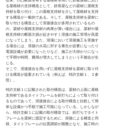
従来、凹凸断面を有する屋根材を用いた折板屋根におけ
る屋根材の支持構造として、鉄骨梁などの梁材に屋根支
持材を取り付け、この屋根支持材を介して屋根材を支持
する構造が一般的である。そして、屋根支持材を梁材に
取り付ける構造として溶接接合が多用されているもの
の、梁材や屋根支持材の肉厚が薄い場合には、梁材や屋
根支持材の断面欠損が起きやすく溶接の施工管理が高度
になってしまう。また、現場において溶接施工を実施す
る場合には、溶接の火花に対する養生が必要になったり
電源設備が必要になったりなど、施工が大掛かりになっ
て手間や時間、費用が増大してしまうという不都合が生
じる。
そこで、溶接接合を用いずに屋根支持材を梁材に取り付
ける構造が提案されている（例えば、特許文献１、２参
照）。
特許文献１に記載された取付構造は、梁材の上面に屋根
支持材であるタイトフレームを鋲打ちによって取り付け
るものであって、溶接接合による取付構造と比較して簡
単な設備かつ手順で施工可能になっている。しかしなが
ら、特許文献１に記載の取付構造では、鋲打ちでタイト
フレームを梁材に固定するために、溶接による構造と同
様、タイトフレームの位置調節が困難となり、施工時の