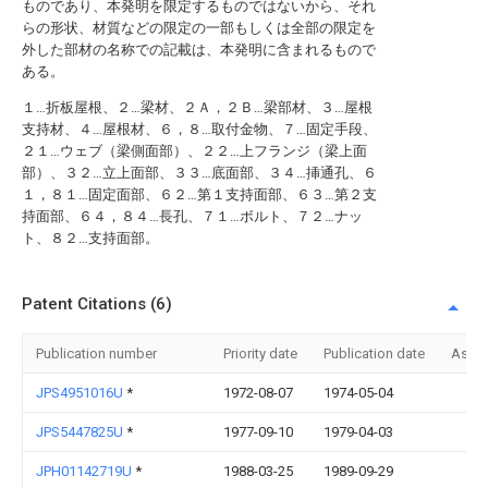
ものであり、本発明を限定するものではないから、それ
らの形状、材質などの限定の一部もしくは全部の限定を
外した部材の名称での記載は、本発明に含まれるもので
ある。
１…折板屋根、２…梁材、２Ａ，２Ｂ…梁部材、３…屋根
支持材、４…屋根材、６，８…取付金物、７…固定手段、
２１…ウェブ（梁側面部）、２２…上フランジ（梁上面
部）、３２…立上面部、３３…底面部、３４…挿通孔、６
１，８１…固定面部、６２…第１支持面部、６３…第２支
持面部、６４，８４…長孔、７１…ボルト、７２…ナッ
ト、８２…支持面部。
Patent Citations (6)
Publication number
Priority date
Publication date
Assi
JPS4951016U
*
1972-08-07
1974-05-04
JPS5447825U
*
1977-09-10
1979-04-03
JPH01142719U
*
1988-03-25
1989-09-29