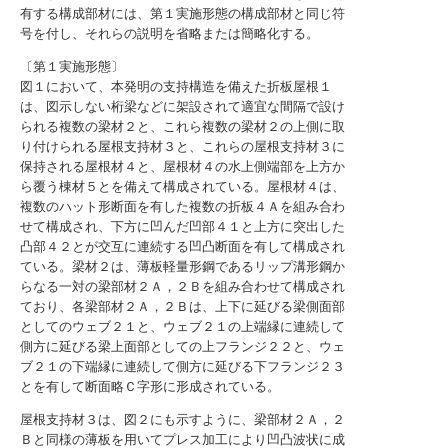
有する構成部材には、第１実施形態の構成部材と同じ符
号を付し、それらの説明を省略または簡略化する。
〔第１実施形態〕
図１において、本発明の支持構造を備えた折板屋根１
は、図示しない桁梁などに架設されて適宜な間隔で設け
られる複数の梁材２と、これら複数の梁材２の上側に取
り付けられる屋根支持材３と、これらの屋根支持材３に
保持される屋根材４と、屋根材４の水上側端部を上方か
ら覆う棟材５とを備えて構成されている。屋根材４は、
複数のハット形断面を有した複数の折板４Ａを組み合わ
せて構成され、下方に凹んだ凹部４１と上方に突出した
凸部４２とが交互に連続する凹凸断面を有して構成され
ている。梁材２は、薄板軽量形鋼であるリップ溝形鋼か
らなる一対の梁部材２Ａ，２Ｂを組み合わせて構成され
ており、各梁部材２Ａ，２Ｂは、上下に延びる梁側面部
としてのウェブ２１と、ウェブ２１の上端縁に連続して
側方に延びる梁上面部としての上フランジ２２と、ウェ
ブ２１の下端縁に連続して側方に延びる下フランジ２３
とを有して断面略Ｃ字形に形成されている。
屋根支持材３は、図２にも示すように、梁部材２Ａ，２
Ｂと同様の薄板を用いてプレス加工により凹凸波状に成