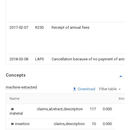
2017-02-07
R250
Receipt of annual fees
2018-03-08
LAPS
Cancellation because of no payment of annual
Concepts
machine-extracted
Download
Filter table
Name
Image
claims,abstract,description
117
0.000
material
insertion
claims,description
10
0.000