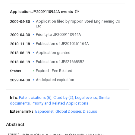
Application JP2009110944A events
Application filed by Nippon Steel Engineering Co
2009-04-30
Ltd
Priority to JP2009110944A
2009-04-30
Publication of JP2010261164A
2010-11-18
Application granted
2013-06-19
Publication of JP5216683B2
2013-06-19
Expired - Fee Related
Status
Anticipated expiration
2029-04-30
Info
Patent citations (6)
Cited by (2)
Legal events
Similar
documents
Priority and Related Applications
External links
Espacenet
Global Dossier
Discuss
Abstract