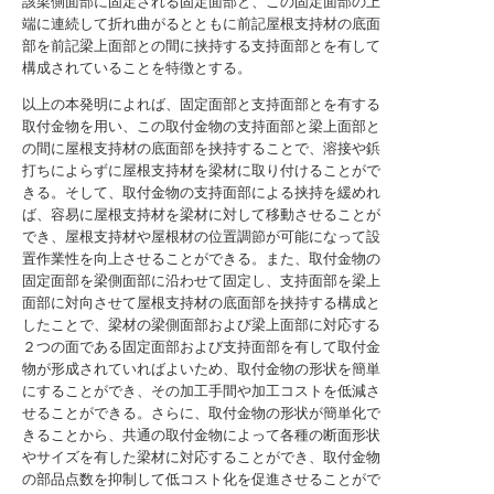
該梁側面部に固定される固定面部と、この固定面部の上
端に連続して折れ曲がるとともに前記屋根支持材の底面
部を前記梁上面部との間に挟持する支持面部とを有して
構成されていることを特徴とする。
以上の本発明によれば、固定面部と支持面部とを有する
取付金物を用い、この取付金物の支持面部と梁上面部と
の間に屋根支持材の底面部を挟持することで、溶接や鋲
打ちによらずに屋根支持材を梁材に取り付けることがで
きる。そして、取付金物の支持面部による挟持を緩めれ
ば、容易に屋根支持材を梁材に対して移動させることが
でき、屋根支持材や屋根材の位置調節が可能になって設
置作業性を向上させることができる。また、取付金物の
固定面部を梁側面部に沿わせて固定し、支持面部を梁上
面部に対向させて屋根支持材の底面部を挟持する構成と
したことで、梁材の梁側面部および梁上面部に対応する
２つの面である固定面部および支持面部を有して取付金
物が形成されていればよいため、取付金物の形状を簡単
にすることができ、その加工手間や加工コストを低減さ
せることができる。さらに、取付金物の形状が簡単化で
きることから、共通の取付金物によって各種の断面形状
やサイズを有した梁材に対応することができ、取付金物
の部品点数を抑制して低コスト化を促進させることがで