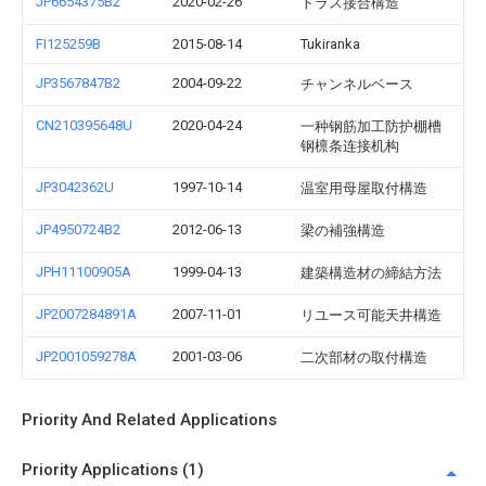
JP6654375B2
2020-02-26
トラス接合構造
FI125259B
2015-08-14
Tukiranka
JP3567847B2
2004-09-22
チャンネルベース
CN210395648U
2020-04-24
一种钢筋加工防护棚槽
钢檩条连接机构
JP3042362U
1997-10-14
温室用母屋取付構造
JP4950724B2
2012-06-13
梁の補強構造
JPH11100905A
1999-04-13
建築構造材の締結方法
JP2007284891A
2007-11-01
リユース可能天井構造
JP2001059278A
2001-03-06
二次部材の取付構造
Priority And Related Applications
Priority Applications (1)