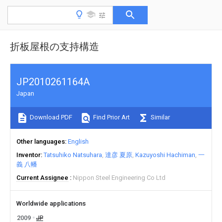
折板屋根の支持構造
JP2010261164A
Japan
Download PDF
Find Prior Art
Similar
Other languages
English
Inventor
Tatsuhiko Natsuhara
達彦 夏原
Kazuyoshi Hachiman
一
義 八幡
Current Assignee
Nippon Steel Engineering Co Ltd
Worldwide applications
2009
JP