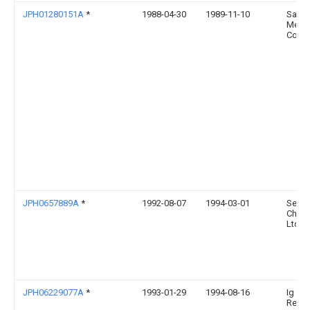
JPH01280151A
*
1988-04-30
1989-11-10
Sank
Metal
Co Lt
JPH0657889A
*
1992-08-07
1994-03-01
Sekis
Chem
Ltd
JPH06229077A
*
1993-01-29
1994-08-16
Ig Te
Res I