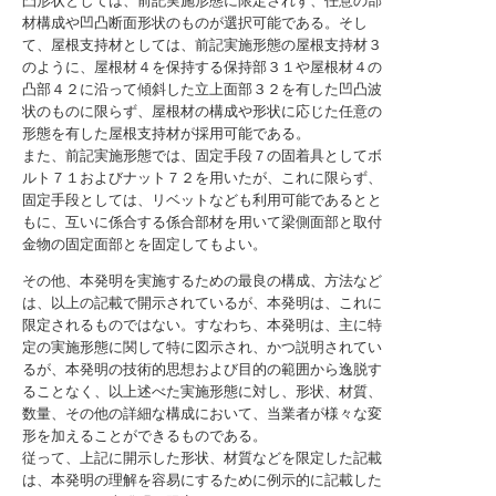
凸形状としては、前記実施形態に限定されず、任意の部
材構成や凹凸断面形状のものが選択可能である。そし
て、屋根支持材としては、前記実施形態の屋根支持材３
のように、屋根材４を保持する保持部３１や屋根材４の
凸部４２に沿って傾斜した立上面部３２を有した凹凸波
状のものに限らず、屋根材の構成や形状に応じた任意の
形態を有した屋根支持材が採用可能である。
また、前記実施形態では、固定手段７の固着具としてボ
ルト７１およびナット７２を用いたが、これに限らず、
固定手段としては、リベットなども利用可能であるとと
もに、互いに係合する係合部材を用いて梁側面部と取付
金物の固定面部とを固定してもよい。
その他、本発明を実施するための最良の構成、方法など
は、以上の記載で開示されているが、本発明は、これに
限定されるものではない。すなわち、本発明は、主に特
定の実施形態に関して特に図示され、かつ説明されてい
るが、本発明の技術的思想および目的の範囲から逸脱す
ることなく、以上述べた実施形態に対し、形状、材質、
数量、その他の詳細な構成において、当業者が様々な変
形を加えることができるものである。
従って、上記に開示した形状、材質などを限定した記載
は、本発明の理解を容易にするために例示的に記載した