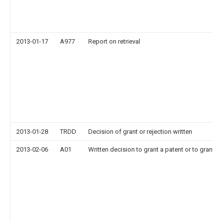
2013-01-17
A977
Report on retrieval
2013-01-28
TRDD
Decision of grant or rejection written
2013-02-06
A01
Written decision to grant a patent or to grant a 