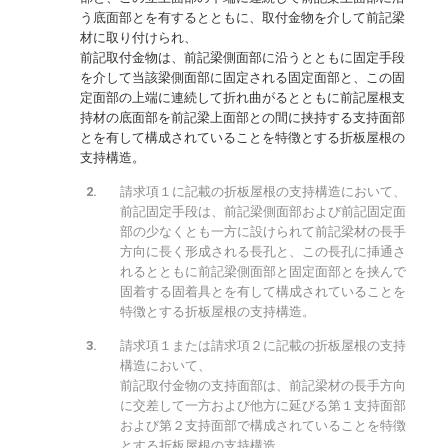
う底面部とを有するとともに、取付金物を介して前記梁
材に取り付けられ、
前記取付金物は、前記梁側面部に沿うとともに固定手段
を介して当該梁側面部に固定される固定面部と、この固
定面部の上端に連続して折れ曲がるとともに前記屋根支
持材の底面部を前記梁上面部との間に挟持する支持面部
とを有して構成されていることを特徴とする折板屋根の
支持構造。
請求項１に記載の折板屋根の支持構造において、
前記固定手段は、前記梁側面部および前記固定面
部の少なくとも一方に設けられて前記梁材の長手
方向に長く形成される長孔と、この長孔に挿通さ
れるとともに前記梁側面部と固定面部とを挟んで
固着する固着具とを有して構成されていることを
特徴とする折板屋根の支持構造。
請求項１または請求項２に記載の折板屋根の支持
構造において、
前記取付金物の支持面部は、前記梁材の長手方向
に交差して一方および他方に延びる第１支持面部
および第２支持面部で構成されていることを特徴
とする折板屋根の支持構造。