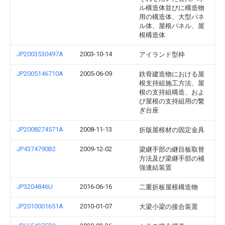
ル構造体並びに構造物
用の構造体、大型パネ
ル体、屋根パネル、屋
根構造体
JP2003530497A
2003-10-14
アイランド型枠
JP2005146710A
2005-06-09
鉄骨建造物における屋
根支持組施工方法、屋
根の支持組構造、およ
び屋根の支持組用の繋
ぎ台座
JP2008274571A
2008-11-13
折版屋根材の固定金具
JP4374790B2
2009-12-02
梁継手部の継目板取替
方法及び梁継手部の補
強連結装置
JP3204846U
2016-06-16
二重折板屋根構造物
JP2010001651A
2010-01-07
大梁小梁の接合装置