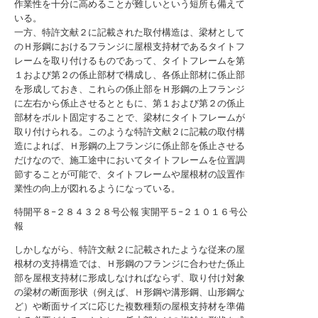
作業性を十分に高めることが難しいという短所も備えて
いる。
一方、特許文献２に記載された取付構造は、梁材として
のＨ形鋼におけるフランジに屋根支持材であるタイトフ
レームを取り付けるものであって、タイトフレームを第
１および第２の係止部材で構成し、各係止部材に係止部
を形成しておき、これらの係止部をＨ形鋼の上フランジ
に左右から係止させるとともに、第１および第２の係止
部材をボルト固定することで、梁材にタイトフレームが
取り付けられる。このような特許文献２に記載の取付構
造によれば、Ｈ形鋼の上フランジに係止部を係止させる
だけなので、施工途中においてタイトフレームを位置調
節することが可能で、タイトフレームや屋根材の設置作
業性の向上が図れるようになっている。
特開平８−２８４３２８号公報
実開平５−２１０１６号公
報
しかしながら、特許文献２に記載されたような従来の屋
根材の支持構造では、Ｈ形鋼のフランジに合わせた係止
部を屋根支持材に形成しなければならず、取り付け対象
の梁材の断面形状（例えば、Ｈ形鋼や溝形鋼、山形鋼な
ど）や断面サイズに応じた複数種類の屋根支持材を準備