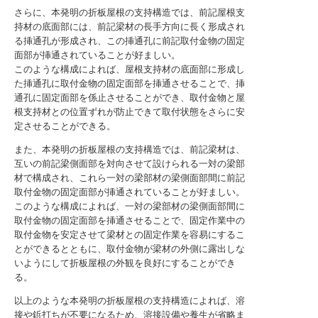
さらに、本発明の折板屋根の支持構造では、前記屋根支
持材の底面部には、前記梁材の長手方向に長く形成され
る挿通孔が形成され、この挿通孔に前記取付金物の固定
面部が挿通されていることが好ましい。
このような構成によれば、屋根支持材の底面部に形成し
た挿通孔に取付金物の固定面部を挿通させることで、挿
通孔に固定面部を係止させることができ、取付金物と屋
根支持材との位置ずれが防止できて取付状態をさらに安
定させることができる。
また、本発明の折板屋根の支持構造では、前記梁材は、
互いの前記梁側面部を対向させて設けられる一対の梁部
材で構成され、これら一対の梁部材の梁側面部間に前記
取付金物の固定面部が挿通されていることが好ましい。
このような構成によれば、一対の梁部材の梁側面部間に
取付金物の固定面部を挿通させることで、固定作業中の
取付金物を安定させて梁材との固定作業を容易にするこ
とができるとともに、取付金物が梁材の外側に露出しな
いようにして折板屋根の外観を良好にすることができ
る。
以上のような本発明の折板屋根の支持構造によれば、溶
接や鋲打ちが不要になるため、溶接設備や養生が省略ま