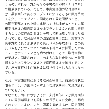
うちのいずれか一方からなる単材の梁部材２Ａ（２Ｂ）
で構成されている。そして、本実施形態の取付金物８
は、梁側面部であるウェブ２１に沿うとともに固定手段
７を介してウェブ２１に固定される固定面部８１と、こ
の固定面部８１の上端に連続して折れ曲がるとともに屋
根支持材３の底面部３３を上フランジ２２との間に挟持
する１つの支持面部８２とを有して断面略Ｌ字形に形成
されている。取付金物８の固定面部８１には、梁材２の
長手方向に長く形成される長孔８４が形成され、この長
孔８４およびウェブ２１のボルト孔２４に挿通したボル
ト７１とナット７２とを締め付けることで、取付金物８
が梁材２に固定される。このような取付金物８の支持面
部８２と上フランジ２２とで底面部３３を挟持すること
で、屋根支持材３が梁材２に取り付けられるようになっ
ている。
なお、本実施形態における取付金物８は、前述の形状に
限らず、以下の図８に示すような形状を有して形成され
ていてもよい。
すなわち、図８に示すように、支持面部８２が固定面部
８１の両側端縁よりも梁材２の長手方向に突出して形成
されていてもよい。また、図示を省略するが、固定面部