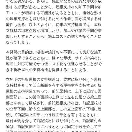
する必要がある。さらに、係止部などの複雑な形状を成
形する必要があることから、屋根支持材の加工手間や加
工コストが増加する可能性があるとともに、複雑な形状
の屋根支持材を取り付けるための作業手間が増加する可
能性もある。以上のように、従来の支持構造では、屋根
支持材の部材点数が増加したり、加工や作業の手間が増
加したりすることから、施工コストの増大を招くことに
なってしまう。
本発明の目的は、溶接や鋲打ちを不要にして良好な施工
性が確保できるとともに、様々な形状、サイズの梁材に
容易に対応可能でかつ低コスト化を促進させることがで
きる折板屋根の支持構造を提供することにある。
本発明の折板屋根の支持構造は、梁材に取り付けた屋根
支持材を介して凹凸断面を有する屋根材を支持する折板
屋根の支持構造であって、前記梁材は、上下に延びる梁
側面部と、この梁側面部の上側にて左右に延びる梁上面
部とを有して構成され、前記屋根支持材は、前記屋根材
の凸部下面に沿う立上面部と、この立上面部の下端に連
続して前記梁上面部に沿う底面部とを有するとともに、
取付金物を介して前記梁材に取り付けられ、前記取付金
物は、前記梁側面部に沿うとともに固定手段を介して当