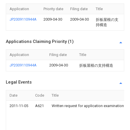
Application
Priority date
Filing date
Title
JP2009110944A
2009-04-30
2009-04-30
折板屋根の支
持構造
Applications Claiming Priority (1)
Application
Filing date
Title
JP2009110944A
2009-04-30
折板屋根の支持構造
Legal Events
Date
Code
Title
2011-11-05
A621
Written request for application examination