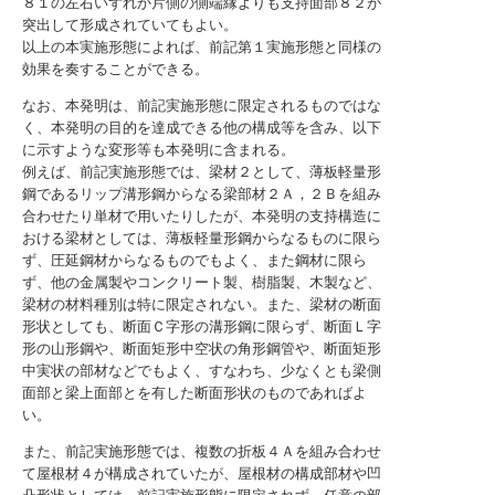
８１の左右いずれか片側の側端縁よりも支持面部８２が
突出して形成されていてもよい。
以上の本実施形態によれば、前記第１実施形態と同様の
効果を奏することができる。
なお、本発明は、前記実施形態に限定されるものではな
く、本発明の目的を達成できる他の構成等を含み、以下
に示すような変形等も本発明に含まれる。
例えば、前記実施形態では、梁材２として、薄板軽量形
鋼であるリップ溝形鋼からなる梁部材２Ａ，２Ｂを組み
合わせたり単材で用いたりしたが、本発明の支持構造に
おける梁材としては、薄板軽量形鋼からなるものに限ら
ず、圧延鋼材からなるものでもよく、また鋼材に限ら
ず、他の金属製やコンクリート製、樹脂製、木製など、
梁材の材料種別は特に限定されない。また、梁材の断面
形状としても、断面Ｃ字形の溝形鋼に限らず、断面Ｌ字
形の山形鋼や、断面矩形中空状の角形鋼管や、断面矩形
中実状の部材などでもよく、すなわち、少なくとも梁側
面部と梁上面部とを有した断面形状のものであればよ
い。
また、前記実施形態では、複数の折板４Ａを組み合わせ
て屋根材４が構成されていたが、屋根材の構成部材や凹