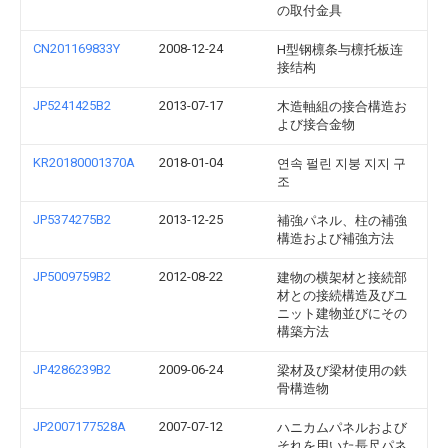
の取付金具
CN201169833Y
2008-12-24
H型钢檩条与檩托板连
接结构
JP5241425B2
2013-07-17
木造軸組の接合構造お
よび接合金物
KR20180001370A
2018-01-04
연속 펄린 지붕 지지 구
조
JP5374275B2
2013-12-25
補強パネル、柱の補強
構造および補強方法
JP5009759B2
2012-08-22
建物の横架材と接続部
材との接続構造及びユ
ニット建物並びにその
構築方法
JP4286239B2
2009-06-24
梁材及び梁材使用の鉄
骨構造物
JP2007177528A
2007-07-12
ハニカムパネルおよび
それを用いた長尺パネ