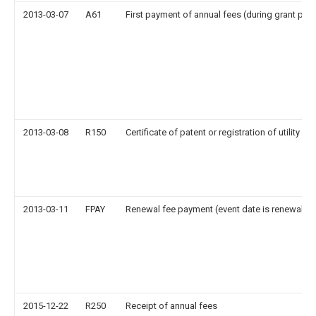
2013-03-07
A61
First payment of annual fees (during grant pro
2013-03-08
R150
Certificate of patent or registration of utility m
2013-03-11
FPAY
Renewal fee payment (event date is renewal da
2015-12-22
R250
Receipt of annual fees