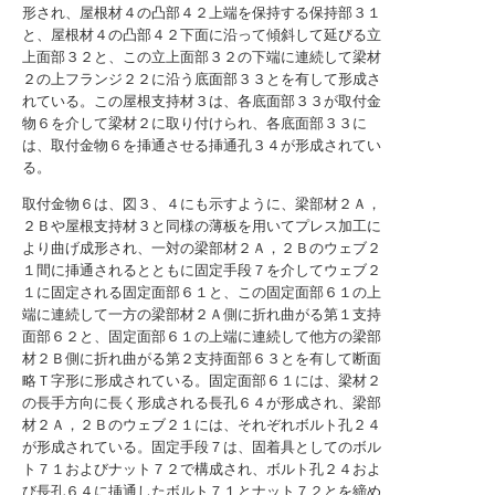
形され、屋根材４の凸部４２上端を保持する保持部３１
と、屋根材４の凸部４２下面に沿って傾斜して延びる立
上面部３２と、この立上面部３２の下端に連続して梁材
２の上フランジ２２に沿う底面部３３とを有して形成さ
れている。この屋根支持材３は、各底面部３３が取付金
物６を介して梁材２に取り付けられ、各底面部３３に
は、取付金物６を挿通させる挿通孔３４が形成されてい
る。
取付金物６は、図３、４にも示すように、梁部材２Ａ，
２Ｂや屋根支持材３と同様の薄板を用いてプレス加工に
より曲げ成形され、一対の梁部材２Ａ，２Ｂのウェブ２
１間に挿通されるとともに固定手段７を介してウェブ２
１に固定される固定面部６１と、この固定面部６１の上
端に連続して一方の梁部材２Ａ側に折れ曲がる第１支持
面部６２と、固定面部６１の上端に連続して他方の梁部
材２Ｂ側に折れ曲がる第２支持面部６３とを有して断面
略Ｔ字形に形成されている。固定面部６１には、梁材２
の長手方向に長く形成される長孔６４が形成され、梁部
材２Ａ，２Ｂのウェブ２１には、それぞれボルト孔２４
が形成されている。固定手段７は、固着具としてのボル
ト７１およびナット７２で構成され、ボルト孔２４およ
び長孔６４に挿通したボルト７１とナット７２とを締め