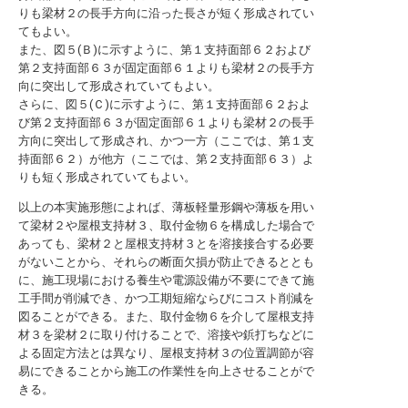
りも梁材２の長手方向に沿った長さが短く形成されてい
てもよい。
また、図５(Ｂ)に示すように、第１支持面部６２および
第２支持面部６３が固定面部６１よりも梁材２の長手方
向に突出して形成されていてもよい。
さらに、図５(Ｃ)に示すように、第１支持面部６２およ
び第２支持面部６３が固定面部６１よりも梁材２の長手
方向に突出して形成され、かつ一方（ここでは、第１支
持面部６２）が他方（ここでは、第２支持面部６３）よ
りも短く形成されていてもよい。
以上の本実施形態によれば、薄板軽量形鋼や薄板を用い
て梁材２や屋根支持材３、取付金物６を構成した場合で
あっても、梁材２と屋根支持材３とを溶接接合する必要
がないことから、それらの断面欠損が防止できるととも
に、施工現場における養生や電源設備が不要にできて施
工手間が削減でき、かつ工期短縮ならびにコスト削減を
図ることができる。また、取付金物６を介して屋根支持
材３を梁材２に取り付けることで、溶接や鋲打ちなどに
よる固定方法とは異なり、屋根支持材３の位置調節が容
易にできることから施工の作業性を向上させることがで
きる。