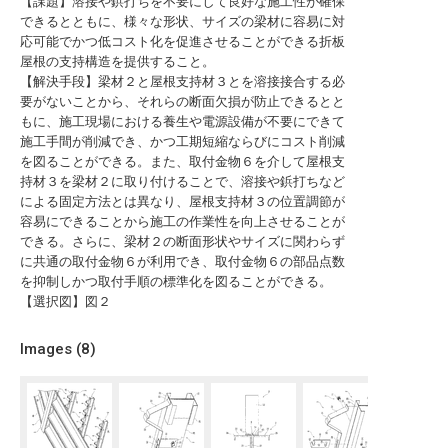
【課題】溶接や鋲打ちを不要にして良好な施工性が確保
できるとともに、様々な形状、サイズの梁材に容易に対
応可能でかつ低コスト化を促進させることができる折板
屋根の支持構造を提供すること。
【解決手段】梁材２と屋根支持材３とを溶接接合する必
要がないことから、それらの断面欠損が防止できるとと
もに、施工現場における養生や電源設備が不要にできて
施工手間が削減でき、かつ工期短縮ならびにコスト削減
を図ることができる。また、取付金物６を介して屋根支
持材３を梁材２に取り付けることで、溶接や鋲打ちなど
による固定方法とは異なり、屋根支持材３の位置調節が
容易にできることから施工の作業性を向上させることが
できる。さらに、梁材２の断面形状やサイズに関わらず
に共通の取付金物６が利用でき、取付金物６の部品点数
を抑制しかつ取付手順の標準化を図ることができる。
【選択図】図２
Images (
8
)