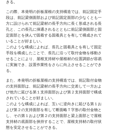
きる。
この際、本発明の折板屋根の支持構造では、前記固定手
段は、前記梁側面部および前記固定面部の少なくとも一
方に設けられて前記梁材の長手方向に長く形成される長
孔と、この長孔に挿通されるとともに前記梁側面部と固
定面部とを挟んで固着する固着具とを有して構成されて
いることが好ましい。
このような構成によれば、長孔と固着具とを有して固定
手段を構成したことで、長孔に沿って取付金物を移動さ
せることにより、屋根支持材や屋根材の位置調節が容易
に実施でき、設置作業性をさらに向上させることができ
る。
また、本発明の折板屋根の支持構造では、前記取付金物
の支持面部は、前記梁材の長手方向に交差して一方およ
び他方に延びる第１支持面部および第２支持面部で構成
されていることが好ましい。
このような構成によれば、互いに逆向きに延びる第１お
よび第２の支持面部を有して断面略Ｔ字形の取付金物と
し、その第１および第２の支持面部と梁上面部とで屋根
支持材の底面部を挟持することで、屋根支持材の取付状
態を安定させることができる。