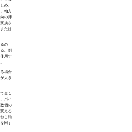
せしめ、
は、軸方
方向の押
に変換さ
１または
いるの
する。例
が作用す
る。
いる場合
力が大き
当て金１
し、パイ
複数個の
を変える
のねじ軸
れを回す