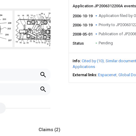
Application JP2006312200A event
Application filed b
2006-10-19
Priority to JP200631
2006-10-19
Publication of JP20
2008-05-01
Pending
Status
Info
Cited by (10)
Similar documen
Applications
External links
Espacenet
Global Do
Claims
(2)