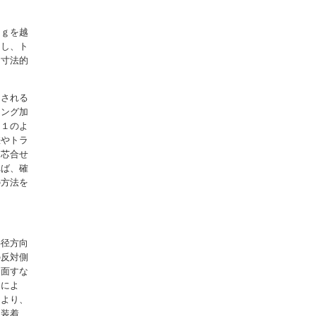
ｋｇを越
くし、ト
、寸法的
用される
ニング加
図１のよ
差やトラ
め芯合せ
れば、確
の方法を
半径方向
の反対側
る面すな
とによ
により、
を装着