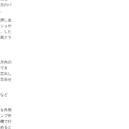
他方のパ
る。
向押し金
ッシュや
る。した
内面クラ
径方向の
ができ
を芯出し
い芯合せ
プなど
力を作用
ランプ作
接機で行
高めると