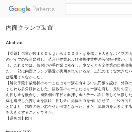
Patents
内面クランプ装置
Abstract
【課題】自重が数１００ｋｇから１０００ｋｇを越える大きなパイプの
のパイプの接合に対し、芯合せ作業および溶接作業中の芯保持作業が、
り、これまでは、仮付けや手作業に依存し、少なくとも全作業の自動溶
た。一部に内面クランプ装置が実用されているが、上記のような大きな
は適用できなかった。
【解決手段】放射状のキーまたはキー溝を有する中央円板を設け、外側
すなわち多角錘体とした。複数個のキーまたはキー溝を有し、反対の面
向押し金を嵌合し、複数個の半径方向押し金のテーパ面に等しく当接し
体を構成した押し金を設け、押し金に流体圧力を作用させて、半径方向
とにより、精度の高い芯合せが可能となった。また、流体力を大きくす
を大きくすることができた。
【選択図】図４