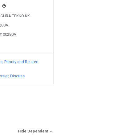
s
y OGURA TEKKO KK
2200A
08100280A
ts
Priority and Related
ssier
Discuss
Hide Dependent