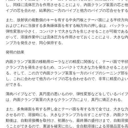
し、同様に流体圧力を作用させることにより、内面クランプ装置の芯と
イプの芯を合わせ、結果的に一方のパイプと他方のパイプの芯合せをす
また、放射状の複数個のキーを有する中央円板とテーパ面による半径方
およびこれに当接する多角錘体面を有する軸方向の押し金は、バックラ
弾性変形が小さく、コンパクトで大きな力を生じさせることが可能であ
がって、溶接作業中には流体圧力を作用させておくことにより、大きな
ンプ力を発生させ、同心保持する。
発明の効果
内面クランプ装置の移動用ローラなどの精度に関係なく、テーパ面で半
クランプ力を発生させるため、コンパクトで大きな力を発生させること
る。そして、この力で内面クランプ装置を一方のパイプのシーニング部
し、これに合わせて他方のパイプの芯を合わせるので、非常に精度のよ
ができる。
薄肉パイプなどで、真円度の悪いものや、弾性変形などをしているパイ
は、内面クランプ装置の大きなクランプ力により、真円に矯正される。
また、多角錘面を有する押し金とテーパ面を有する当て金では、大きな
させるので、溶接時にも、大きなクランプ力を出すことができ、内面ク
動後は、自動溶接機を取付け、初層から、最終層の盛付けまで、自動溶
うことができるので、裏波を確実に出し、全自動溶接による溶接品質を