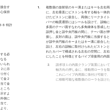
、接合す
複数個の放射状のキー溝またはキーを左右両
同心保持
に、左右垂直にピストンを有する軸を一体的
けたピストンに嵌合し、両側にリークタイト
バーの軸貫通部にはシールを設けて、該軸に
８８
特許
多面のテーパ面すなわち多角錘体を形成した
該押し金と該中央円板の間に、テーパ面が押
接し、反対の面は、該中央円板に当接すると
が該中央円板のキーまたはキー溝に嵌合した
設け、左右の該軸に取付けられたピストンと
れたカバーで構成される左右の空間に、左右
持する必
にしたことを特徴とするパイプ溶接用の内面
になる
用いられ
請求項１の内面クランプ装置において
図２に示
軸方向の押し金に、移動用ローラを取
張り付く
これにパイプ内周面に張付け可能で、
当て金２
に移動可能な複数個のローラを設けた
を当て金
たところ
に示すよ
向外側に
し当て、
により、