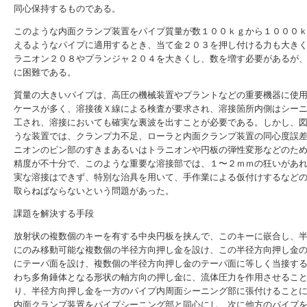
同心保持するものである。
このような内面クランプ装置をパイプ質量が数１００ｋｇから１０００
えるようなパイプに適用するとき、当て金２０３を押し付ける力も大き
ラニオン２０８やプランジャ２０４を大きくし、数を増す必要があるが
に困難である。
質量の大きいパイプは、高圧の機械装置やプラントなどの重要機器に使
ケースが多く、溶接後Ｘ線による検査が要求され、溶接箇所内側はシー
工され、溶接においても確実な裏波を出すことが必要である。しかし、
うな装置では、クランプ力不足、ローラと内面クランプ装置の同心度誤
ニオンのピン部のすきまあるいはトラニオンや円板の弾性変形などのた
精度が不十分で、このような重要な溶接部では、１〜２ｍｍの狂いがあ
実な溶接はできず、特別な治具を用いて、手作業による仮付けするなど
取らねばならないという問題があった。
課題を解決する手段
放射状の複数個のキーを有する中央円板を挟んで、このキーに嵌合し、
にのみ移動可能な複数個の半径方向押し金を設け、この半径方向押し金
にテーパ面を設け、複数個の半径方向押し金のテーパ面に等しく当接す
わち多角錘体となる形状の軸方向の押し金に、流体圧力を作用させるこ
り、半径方向押し金を一方のパイプ内周面シーニング部に張付けること
内面クランプ装置をパイプシーニング部と同心にし、次に他方のパイプ