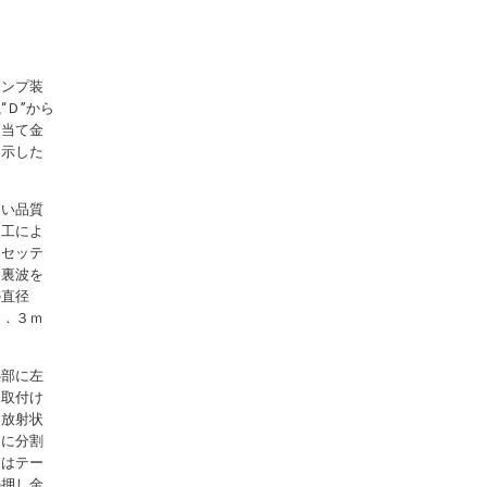
ランプ装
Ｄ”から
、当て金
を示した
高い品質
加工によ
、セッテ
た裏波を
の直径
０．３ｍ
心部に左
に取付け
、放射状
向に分割
にはテー
の押し金