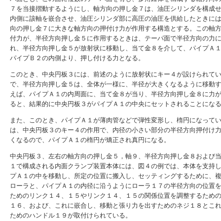
７を当接摺動するようにし、軸方向の押し金７は、油圧シリンダを構成
内側に該軸を嵌合させ、油圧シリンダ部に高圧の油圧を供給したときに
向の押し金７に大きな軸方向の押付け力が作用する構造とする。この軸
付力が、半径方向押し金５に作用するときは、テーパ面で半径方向の力
れ、半径方向押し金５が放射状に移動し、当て金８を介して、パイプＡ
パイプＢ２の内側より、押し付ける力となる。
このとき、中央円板３には、前述のように放射状にキー４が設けられて
で、半径方向押し金５は、全体が一様に、半径が大きくなるように移動
えば、パイプＡ１の内周面に、当て金８が当り、半径方向押し金８に力
ると、結果的に中央円板３がパイプＡ１の中央にセットされることにな
また、このとき、パイプＡ１が薄肉管などで弾性変形し、楕円になって
は、中央円板３のキー４の作用で、内径の小さい部分の半径方向押付け
くなるので、パイプＡ１の楕円が矯正され真円になる。
中央円板３、左右の軸方向の押し金５，軸９、半径方向押し金８および
１で構成される内面クランプ装置本体には、図４の例では、本体を支持
プＡ１の中を移動し、所定の位置に搬入し、セッティングするために、
ローラと、パイプＡ１の内径に沿うようにローラ１７の半径方向の位置
ためのリンク１４、１５やリンク１４、１５の関係位置を調整するため
１６、および、これに嵌合し、移動と張り力を出すためのネジ１８とこ
ためのハンドル１９が取付けられている。