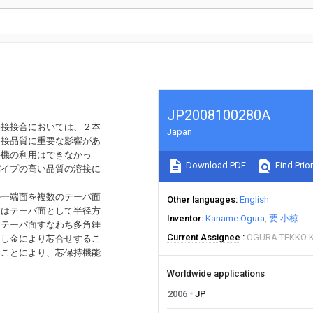
JP2008100280A
溶接接合においては、２本
Japan
溶接品質に重要な影響があ
接機の利用はできなかっ
Download PDF
Find Prior
パイプの高い品質の溶接に
の一端面を複数のテーパ面
Other languages
English
にはテーパ面として半径方
Inventor
Kaname Ogura
要 小椋
たテーパ面すなわち多角錘
Current Assignee
OGURA TEKKO 
押し金により芯合せするこ
ることにより、芯保持機能
Worldwide applications
2006
JP