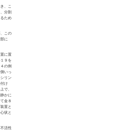
でき、こ
は、分割
するため
が、この
周部に
位置に置
ル１９を
図４の例
右側いっ
圧シリン
し付け
の上で、
、静かに
当て金８
プ装置と
同心状と
ら不活性