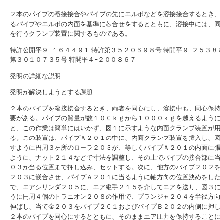
２本のパイプの溶接接合やパイプの先にエルボなどを溶接接合するとき
るパイプやエルボの内面を基準に芯合せをするとともに、溶接中には、
を行うクランプ装置に関するものである。
特許公開平９−１６４４９１
特許第３５２０６９８号
特開平９−２５３８
第３０１０７３５号
特開平４−２００８６７
発明の詳細な説明
発明が解決しようとする課題
２本のパイプを溶接接合するとき、両者を同心にし、溶接中も、同心保
要がある。パイプの質量が数１００ｋｇから１０００ｋｇを越えるよう
と、この作業は簡単にはいかず、図１に示すような内面クランプ装置が
る。この装置は、パイプＡ２０１の中に、内面クランプ装置を挿入し、
すように円周３ヶ所のローラ２０３が、等しくパイプＡ２０１の内面に
ように、ナット２１４などで寸法を調整し、その上でパイプの接合部に
０３が当る位置まで押し込み、セットする。次に、他方のパイプ２０２
２０３に嵌合させ、パイプＡ２０１に当るように軸方向の位置決めをし
で、エアシリンダ２０５に、エア継手２１５を介してエアを送り、図３
うに円周４個のトラニオン２０８の作用で、プランジャ２０４を半径方
伸ばし、当て金２０３をパイプ２０１およびパイプＢ２０２の内側に押
２本のパイプを同心にするとともに、そのままエア圧力を保持すること