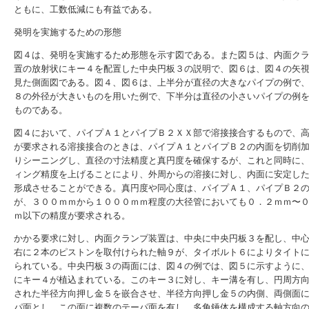
ともに、工数低減にも有益である。
発明を実施するための形態
図４は、発明を実施するため形態を示す図である。また図５は、内面ク
置の放射状にキー４を配置した中央円板３の説明で、図６は、図４の矢視“
見た側面図である。図４、図６は、上半分が直径の大きなパイプの例で
８の外径が大きいものを用いた例で、下半分は直径の小さいパイプの例
ものである。
図４において、パイプＡ１とパイプＢ２ＸＸ部で溶接接合するもので、
が要求される溶接接合のときは、パイプＡ１とパイプＢ２の内面を切削
りシーニングし、直径の寸法精度と真円度を確保するが、これと同時に
ィング精度を上げることにより、外周からの溶接に対し、内面に安定し
形成させることができる。真円度や同心度は、パイプＡ１、パイプＢ２
が、３００ｍｍから１０００ｍｍ程度の大径管においても０．２ｍｍ〜
ｍ以下の精度が要求される。
かかる要求に対し、内面クランプ装置は、中央に中央円板３を配し、中
右に２本のピストンを取付けられた軸９が、タイボルト６によりタイト
られている。中央円板３の両面には、図４の例では、図５に示すように
にキー４が植込まれている。このキー３に対し、キー溝を有し、円周方
された半径方向押し金５を嵌合させ、半径方向押し金５の内側、両側面
パ面とし、この面に複数のテーパ面を有し、多角錘体を構成する軸方向