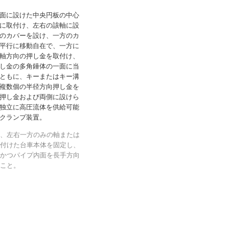
面に設けた中央円板の中心
に取付け、左右の該軸に設
のカバーを設け、一方のカ
平行に移動自在で、一方に
軸方向の押し金を取付け、
し金の多角錘体の一面に当
ともに、キーまたはキー溝
複数個の半径方向押し金を
押し金および両側に設けら
独立に高圧流体を供給可能
クランプ装置。
、左右一方のみの軸または
付けた台車本体を固定し、
かつパイプ内面を長手方向
こと。