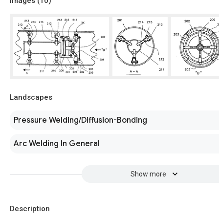
Images (
10
)
Landscapes
Pressure Welding/Diffusion-Bonding
Arc Welding In General
Show more
Description