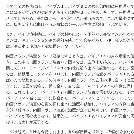
当て金８の外周には、パイプＡ１とパイプＢ２の接合部内側に円周溝が
こには不活性ガスが供給できるように配管２４がある。そして、円周溝
されているため、分割部から、不活性ガスが漏れるので、これを最少に
に、板をＬ字形に曲げられた形状のシールが左右に取付けられている。
また、パイプ溶接時に、パイプの材料によって予熱が必要なときがある
ときは、油圧シリンダの油の過熱を防止する必要があり、押し金５の外
は、冷却水で冷却が可能な構造となっている。
内面クランプ装置をパイプ溶接にするときは、パイプＡ１のみを所定の
き、この中に内面クランプ装置を、図４では、左側より挿入し、ハンド
回して、ローラ１７がパイプＡ１の内径に沿うように調整する。次に、
では、移動用モータ２２をＯＮにし、内面クランプ装置をパイプＡ１の
ぱいまで移動させる。その時点で、内面クランプの左側の押し金５（油
ダ）に、油圧を供給し、押し金８、当て金１１をパイプＡ１の内側に押
る。これによって、パイプＡ１と内面クランプ装置が同心状になる。そ
パイプＢ２を当て金１１に嵌合させ、パイプＢ２をセットする。そして
内面クランプ装置の右側の押し金５に油圧を供給し、パイプ２の内側に
を張り付ける。内面クランプ装置の油圧が立った時点では、内面クラン
パイプ２が同心状となり、結果的に、パイプＡ１とパイプＢ２が完全な
なり、芯出しが完了する。
この状態で、油圧を保持したまま、自動溶接機を取付け、準備ができた