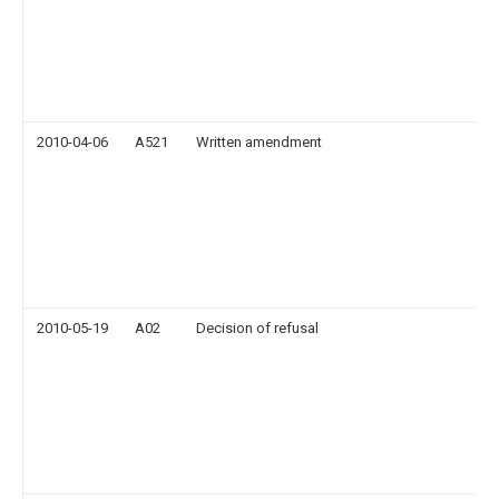
2010-04-06
A521
Written amendment
2010-05-19
A02
Decision of refusal