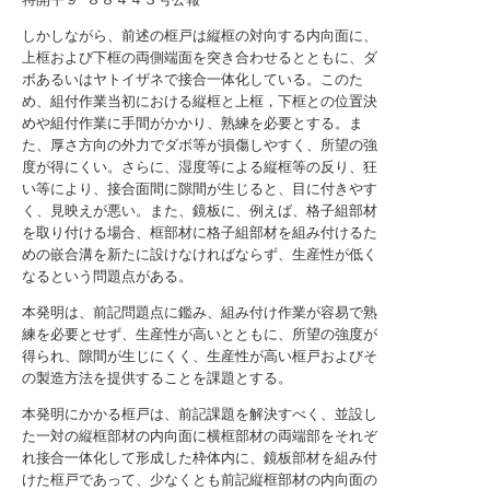
しかしながら、前述の框戸は縦框の対向する内向面に、
上框および下框の両側端面を突き合わせるとともに、ダ
ボあるいはヤトイザネで接合一体化している。このた
め、組付作業当初における縦框と上框，下框との位置決
めや組付作業に手間がかかり、熟練を必要とする。ま
た、厚さ方向の外力でダボ等が損傷しやすく、所望の強
度が得にくい。さらに、湿度等による縦框等の反り、狂
い等により、接合面間に隙間が生じると、目に付きやす
く、見映えが悪い。また、鏡板に、例えば、格子組部材
を取り付ける場合、框部材に格子組部材を組み付けるた
めの嵌合溝を新たに設けなければならず、生産性が低く
なるという問題点がある。
本発明は、前記問題点に鑑み、組み付け作業が容易で熟
練を必要とせず、生産性が高いとともに、所望の強度が
得られ、隙間が生じにくく、生産性が高い框戸およびそ
の製造方法を提供することを課題とする。
本発明にかかる框戸は、前記課題を解決すべく、並設し
た一対の縦框部材の内向面に横框部材の両端部をそれぞ
れ接合一体化して形成した枠体内に、鏡板部材を組み付
けた框戸であって、少なくとも前記縦框部材の内向面の