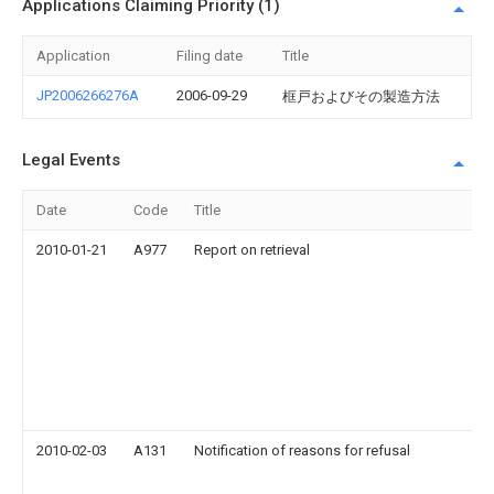
Applications Claiming Priority (1)
Application
Filing date
Title
JP2006266276A
2006-09-29
框戸およびその製造方法
Legal Events
Date
Code
Title
2010-01-21
A977
Report on retrieval
2010-02-03
A131
Notification of reasons for refusal