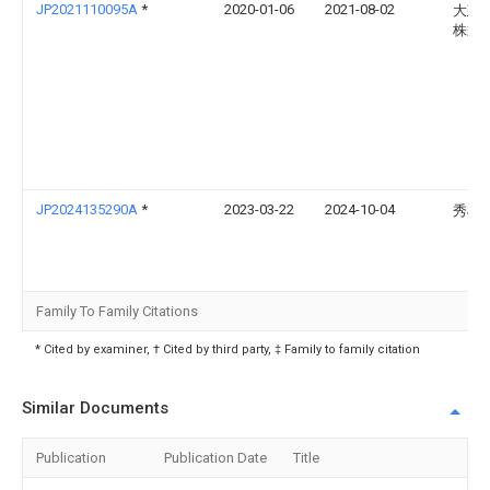
JP2021110095A
*
2020-01-06
2021-08-02
大建
株式
JP2024135290A
*
2023-03-22
2024-10-04
秀雄 
Family To Family Citations
* Cited by examiner, † Cited by third party, ‡ Family to family citation
Similar Documents
Publication
Publication Date
Title