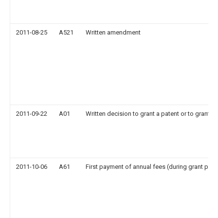
2011-08-25
A521
Written amendment
2011-09-22
A01
Written decision to grant a patent or to grant a r
2011-10-06
A61
First payment of annual fees (during grant pro