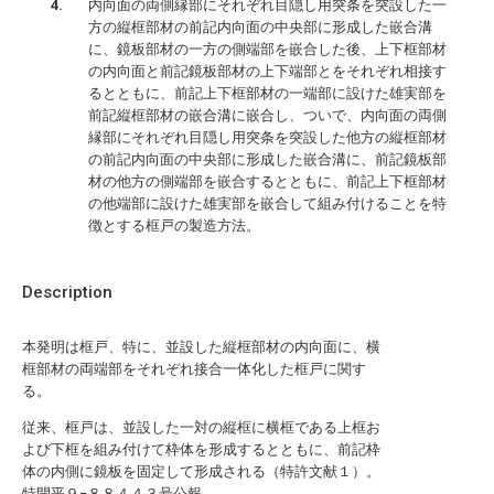
内向面の両側縁部にそれぞれ目隠し用突条を突設した一
方の縦框部材の前記内向面の中央部に形成した嵌合溝
に、鏡板部材の一方の側端部を嵌合した後、上下框部材
の内向面と前記鏡板部材の上下端部とをそれぞれ相接す
るとともに、前記上下框部材の一端部に設けた雄実部を
前記縦框部材の嵌合溝に嵌合し、ついで、内向面の両側
縁部にそれぞれ目隠し用突条を突設した他方の縦框部材
の前記内向面の中央部に形成した嵌合溝に、前記鏡板部
材の他方の側端部を嵌合するとともに、前記上下框部材
の他端部に設けた雄実部を嵌合して組み付けることを特
徴とする框戸の製造方法。
Description
本発明は框戸、特に、並設した縦框部材の内向面に、横
框部材の両端部をそれぞれ接合一体化した框戸に関す
る。
従来、框戸は、並設した一対の縦框に横框である上框お
よび下框を組み付けて枠体を形成するとともに、前記枠
体の内側に鏡板を固定して形成される（特許文献１）。
特開平９−８８４４３号公報