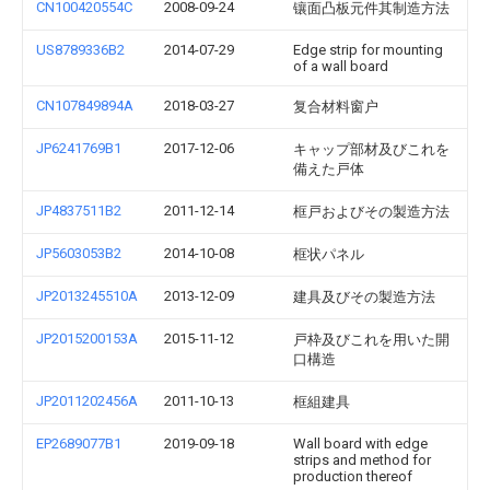
CN100420554C
2008-09-24
镶面凸板元件其制造方法
US8789336B2
2014-07-29
Edge strip for mounting
of a wall board
CN107849894A
2018-03-27
复合材料窗户
JP6241769B1
2017-12-06
キャップ部材及びこれを
備えた戸体
JP4837511B2
2011-12-14
框戸およびその製造方法
JP5603053B2
2014-10-08
框状パネル
JP2013245510A
2013-12-09
建具及びその製造方法
JP2015200153A
2015-11-12
戸枠及びこれを用いた開
口構造
JP2011202456A
2011-10-13
框組建具
EP2689077B1
2019-09-18
Wall board with edge
strips and method for
production thereof