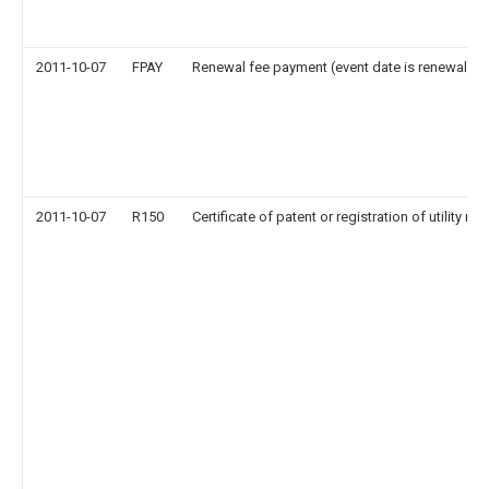
2011-10-07
FPAY
Renewal fee payment (event date is renewal da
2011-10-07
R150
Certificate of patent or registration of utility mo