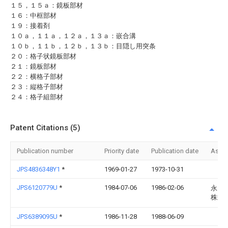
１５，１５ａ：鏡板部材
１６：中框部材
１９：接着剤
１０ａ，１１ａ，１２ａ，１３ａ：嵌合溝
１０ｂ，１１ｂ，１２ｂ，１３ｂ：目隠し用突条
２０：格子状鏡板部材
２１：鏡板部材
２２：横格子部材
２３：縦格子部材
２４：格子組部材
Patent Citations (5)
Publication number
Priority date
Publication date
Assi
JPS4836348Y1
*
1969-01-27
1973-10-31
JPS6120779U
*
1984-07-06
1986-02-06
永大
株式
JPS6389095U
*
1986-11-28
1988-06-09