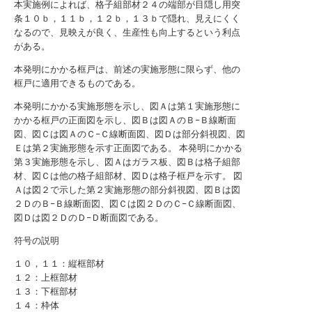
本実施例によれば、格子組部材２４の端部が目隠し用突
条１０ｂ，１１ｂ，１２ｂ，１３ｂで隠れ、見えにくく
なるので、見映えが良く、生産性も向上するという利点
がある。
本発明にかかる框戸は、前述の実施形態に限らず、他の
框戸に適用できるものである。
本発明にかかる実施形態を示し、図Ａは第１実施形態に
かかる框戸の正面図を示し、図Ｂは図ＡのＢ−Ｂ線断面
図、図Ｃは図ＡのＣ−Ｃ線断面図、図Ｄは部分斜視図、図
Ｅは第２実施形態を示す正面図である。
本発明にかかる
第３実施形態を示し、図Ａはガラス板、図Ｂは格子組部
材、図Ｃは他の格子組部材、図Ｄは格子框戸を示す。
図
Ａは図２で示した第２実施形態の部分斜視図、図Ｂは図
２ＤのＢ−Ｂ線断面図、図Ｃは図２ＤのＣ−Ｃ線断面図、
図Ｄは図２ＤのＤ−Ｄ断面図である。
符号の説明
１０，１１：縦框部材
１２：上框部材
１３：下框部材
１４：枠体