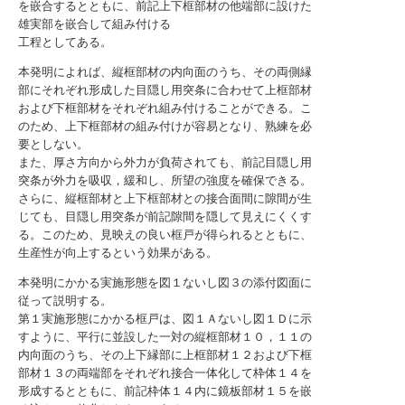
を嵌合するとともに、前記上下框部材の他端部に設けた
雄実部を嵌合して組み付ける
工程としてある。
本発明によれば、縦框部材の内向面のうち、その両側縁
部にそれぞれ形成した目隠し用突条に合わせて上框部材
および下框部材をそれぞれ組み付けることができる。こ
のため、上下框部材の組み付けが容易となり、熟練を必
要としない。
また、厚さ方向から外力が負荷されても、前記目隠し用
突条が外力を吸収，緩和し、所望の強度を確保できる。
さらに、縦框部材と上下框部材との接合面間に隙間が生
じても、目隠し用突条が前記隙間を隠して見えにくくす
る。このため、見映えの良い框戸が得られるとともに、
生産性が向上するという効果がある。
本発明にかかる実施形態を図１ないし図３の添付図面に
従って説明する。
第１実施形態にかかる框戸は、図１Ａないし図１Ｄに示
すように、平行に並設した一対の縦框部材１０，１１の
内向面のうち、その上下縁部に上框部材１２および下框
部材１３の両端部をそれぞれ接合一体化して枠体１４を
形成するとともに、前記枠体１４内に鏡板部材１５を嵌