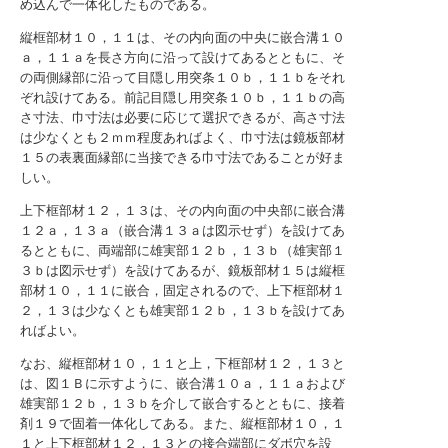
め込んで一体化したものである。
縦框部材１０，１１は、その内向面の中央に嵌合溝１０
ａ，１１ａを長さ方向に沿って設けてあるとともに、そ
の両側縁部に沿って目隠し用突条１０ｂ，１１ｂをそれ
ぞれ設けてある。前記目隠し用突条１０ｂ，１１ｂの高
さ寸法、巾寸法は必要に応じて選択できるが、高さ寸法
は少なくとも２ｍｍ程度あればよく、巾寸法は鏡板部材
１５の表裏面縁部に当接できる巾寸法であることが好ま
しい。
上下框部材１２，１３は、その内向面の中央部に嵌合溝
１２ａ，１３ａ（嵌合溝１３ａは図示せず）を設けてあ
るとともに、両端部に雄実部１２ｂ，１３ｂ（雄実部１
３ｂは図示せず）を設けてあるが、鏡板部材１５は縦框
部材１０，１１に嵌合，固定されるので、上下框部材１
２，１３は少なくとも雄実部１２ｂ，１３ｂを設けてあ
ればよい。
なお、縦框部材１０，１１と上，下框部材１２，１３と
は、図１Ｂに示すように、嵌合溝１０ａ，１１ａおよび
雄実部１２ｂ，１３ｂを介して嵌合するとともに、接着
剤１９で固着一体化してある。また、縦框部材１０，１
１と上下框部材１２，１３との接合端部にダボ穴を設