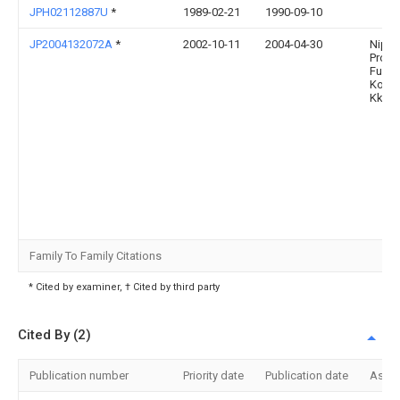
JPH02112887U
*
1989-02-21
1990-09-10
JP2004132072A
*
2002-10-11
2004-04-30
Nipp
Pro
Fuair
Kogy
Kk
Family To Family Citations
* Cited by examiner, † Cited by third party
Cited By (2)
Publication number
Priority date
Publication date
Assi