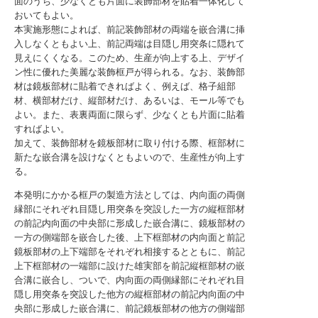
面のうち、少なくとも片面に装飾部材を貼着一体化して
おいてもよい。
本実施形態によれば、前記装飾部材の両端を嵌合溝に挿
入しなくともよい上、前記両端は目隠し用突条に隠れて
見えにくくなる。このため、生産が向上する上、デザイ
ン性に優れた美麗な装飾框戸が得られる。なお、装飾部
材は鏡板部材に貼着できればよく、例えば、格子組部
材、横部材だけ、縦部材だけ、あるいは、モール等でも
よい。また、表裏両面に限らず、少なくとも片面に貼着
すればよい。
加えて、装飾部材を鏡板部材に取り付ける際、框部材に
新たな嵌合溝を設けなくともよいので、生産性が向上す
る。
本発明にかかる框戸の製造方法としては、内向面の両側
縁部にそれぞれ目隠し用突条を突設した一方の縦框部材
の前記内向面の中央部に形成した嵌合溝に、鏡板部材の
一方の側端部を嵌合した後、上下框部材の内向面と前記
鏡板部材の上下端部をそれぞれ相接するとともに、前記
上下框部材の一端部に設けた雄実部を前記縦框部材の嵌
合溝に嵌合し、ついで、内向面の両側縁部にそれぞれ目
隠し用突条を突設した他方の縦框部材の前記内向面の中
央部に形成した嵌合溝に、前記鏡板部材の他方の側端部