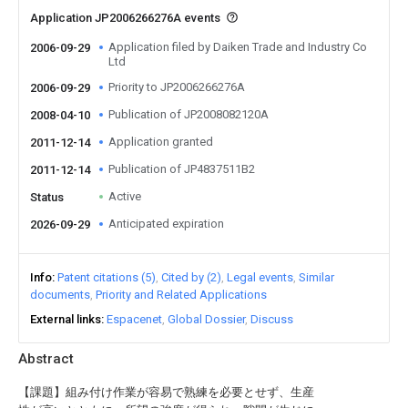
Application JP2006266276A events
Application filed by Daiken Trade and Industry Co
2006-09-29
Ltd
Priority to JP2006266276A
2006-09-29
Publication of JP2008082120A
2008-04-10
Application granted
2011-12-14
Publication of JP4837511B2
2011-12-14
Active
Status
Anticipated expiration
2026-09-29
Info
Patent citations (5)
Cited by (2)
Legal events
Similar
documents
Priority and Related Applications
External links
Espacenet
Global Dossier
Discuss
Abstract
【課題】組み付け作業が容易で熟練を必要とせず、生産