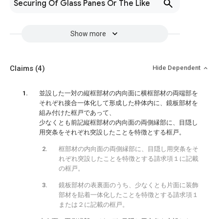
Securing Of Glass Panes Or The Like
Show more
Claims
(4)
Hide Dependent
並設した一対の縦框部材の内向面に横框部材の両端部を
それぞれ接合一体化して形成した枠体内に、鏡板部材を
組み付けた框戸であって、
少なくとも前記縦框部材の内向面の両側縁部に、目隠し
用突条をそれぞれ突設したことを特徴とする框戸。
框部材の内向面の両側縁部に、目隠し用突条をそ
れぞれ突設したことを特徴とする請求項１に記載
の框戸。
鏡板部材の表裏面のうち、少なくとも片面に装飾
部材を貼着一体化したことを特徴とする請求項１
または２に記載の框戸。