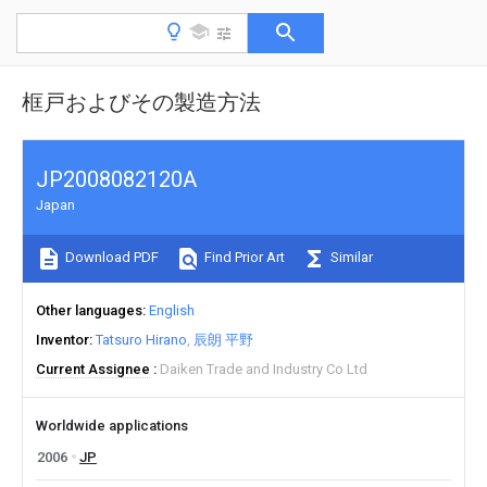
框戸およびその製造方法
JP2008082120A
Japan
Download PDF
Find Prior Art
Similar
Other languages
English
Inventor
Tatsuro Hirano
辰朗 平野
Current Assignee
Daiken Trade and Industry Co Ltd
Worldwide applications
2006
JP