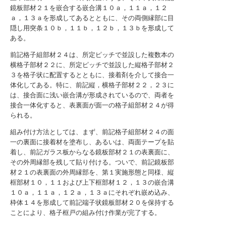
鏡板部材２１を嵌合する嵌合溝１０ａ，１１ａ，１２
ａ，１３ａを形成してあるとともに、その両側縁部に目
隠し用突条１０ｂ，１１ｂ，１２ｂ，１３ｂを形成して
ある。
前記格子組部材２４は、所定ピッチで並設した複数本の
横格子部材２２に、所定ピッチで並設した縦格子部材２
３を格子状に配置するとともに、接着剤を介して接合一
体化してある。特に、前記縦，横格子部材２２，２３に
は、接合面に浅い嵌合溝が形成されているので、両者を
接合一体化すると、表裏面が面一の格子組部材２４が得
られる。
組み付け方法としては、まず、前記格子組部材２４の面
一の裏面に接着材を塗布し、あるいは、両面テープを貼
着し、前記ガラス板からなる鏡板部材２１の表裏面に、
その外周縁部を残して貼り付ける。ついで、前記鏡板部
材２１の表裏面の外周縁部を、第１実施形態と同様、縦
框部材１０，１１および上下框部材１２，１３の嵌合溝
１０ａ，１１ａ，１２ａ，１３ａにそれぞれ嵌め込み、
枠体１４を形成して前記端子状鏡板部材２０を保持する
ことにより、格子框戸の組み付け作業が完了する。