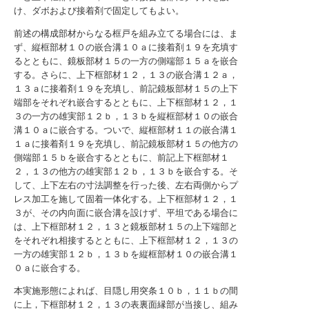
け、ダボおよび接着剤で固定してもよい。
前述の構成部材からなる框戸を組み立てる場合には、ま
ず、縦框部材１０の嵌合溝１０ａに接着剤１９を充填す
るとともに、鏡板部材１５の一方の側端部１５ａを嵌合
する。さらに、上下框部材１２，１３の嵌合溝１２ａ，
１３ａに接着剤１９を充填し、前記鏡板部材１５の上下
端部をそれぞれ嵌合するとともに、上下框部材１２，１
３の一方の雄実部１２ｂ，１３ｂを縦框部材１０の嵌合
溝１０ａに嵌合する。ついで、縦框部材１１の嵌合溝１
１ａに接着剤１９を充填し、前記鏡板部材１５の他方の
側端部１５ｂを嵌合するとともに、前記上下框部材１
２，１３の他方の雄実部１２ｂ，１３ｂを嵌合する。そ
して、上下左右の寸法調整を行った後、左右両側からプ
レス加工を施して固着一体化する。上下框部材１２，１
３が、その内向面に嵌合溝を設けず、平坦である場合に
は、上下框部材１２，１３と鏡板部材１５の上下端部と
をそれぞれ相接するとともに、上下框部材１２，１３の
一方の雄実部１２ｂ，１３ｂを縦框部材１０の嵌合溝１
０ａに嵌合する。
本実施形態によれば、目隠し用突条１０ｂ，１１ｂの間
に上，下框部材１２，１３の表裏面縁部が当接し、組み