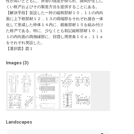
性が高いとともに、所望の強度が得られ、隙間が生じに
くい框戸およびその製造方法を提供することにある。
【解決手段】並設した一対の縦框部材１０，１１の内向
面に上下框部材１２，１３の両端部をそれぞれ接合一体
化して形成した枠体１４内に、鏡板部材１５を組み付け
た框戸である。特に、少なくとも前記縦框部材１０，１
１の内向面の両側縁部に、目隠し用突条１０ａ，１１ａ
をそれぞれ突設した。
【選択図】図１
Images (
3
)
Landscapes