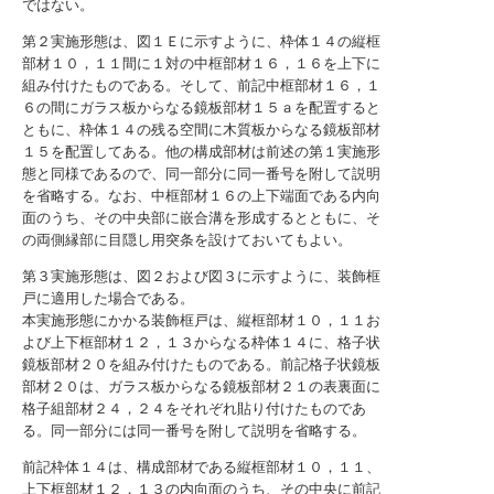
ではない。
第２実施形態は、図１Ｅに示すように、枠体１４の縦框
部材１０，１１間に１対の中框部材１６，１６を上下に
組み付けたものである。そして、前記中框部材１６，１
６の間にガラス板からなる鏡板部材１５ａを配置すると
ともに、枠体１４の残る空間に木質板からなる鏡板部材
１５を配置してある。他の構成部材は前述の第１実施形
態と同様であるので、同一部分に同一番号を附して説明
を省略する。なお、中框部材１６の上下端面である内向
面のうち、その中央部に嵌合溝を形成するとともに、そ
の両側縁部に目隠し用突条を設けておいてもよい。
第３実施形態は、図２および図３に示すように、装飾框
戸に適用した場合である。
本実施形態にかかる装飾框戸は、縦框部材１０，１１お
よび上下框部材１２，１３からなる枠体１４に、格子状
鏡板部材２０を組み付けたものである。前記格子状鏡板
部材２０は、ガラス板からなる鏡板部材２１の表裏面に
格子組部材２４，２４をそれぞれ貼り付けたものであ
る。同一部分には同一番号を附して説明を省略する。
前記枠体１４は、構成部材である縦框部材１０，１１、
上下框部材１２，１３の内向面のうち、その中央に前記