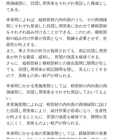
両側縁部に、目隠し用突条をそれぞれ突設した構成とし
てある。
本発明によれば、縦框部材の内向面のうち、その両側縁
部にそれぞれ形成した目隠し用突条に合わせて横框部材
をそれぞれ組み付けることができる。このため、横框部
材の組み付け作業が容易となり、熟練を必要とせず、生
産性が向上する。
また、厚さ方向の外力が負荷されても、前記目隠し用突
条が外力を吸収，緩和し、所望の強度を確保できる。
さらに、縦框部材と横框部材との接合面間に隙間が生じ
ても、目隠し用突条が前記隙間を隠し、見えにくくする
ので、見映えの良い框戸が得られる。
本発明にかかる実施形態としては、框部材の内向面の両
側縁部に、目隠し用突条をそれぞれ突設しておいてもよ
い。
本実施形態によれば、框部材の内向面の両側縁部に設け
た目隠し用突条により、組付作業が容易になり、生産性
が向上するとともに、所望の強度を確保でき、隙間が見
えにくく、見映えのよい框戸が得られる。
本発明にかかる他の実施形態としては、鏡板部材の表裏