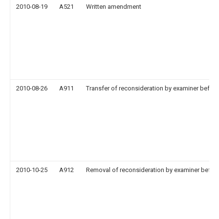
2010-08-19
A521
Written amendment
2010-08-26
A911
Transfer of reconsideration by examiner before
2010-10-25
A912
Removal of reconsideration by examiner before