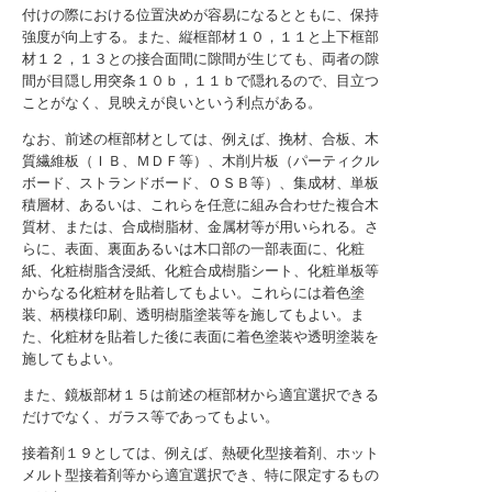
付けの際における位置決めが容易になるとともに、保持
強度が向上する。また、縦框部材１０，１１と上下框部
材１２，１３との接合面間に隙間が生じても、両者の隙
間が目隠し用突条１０ｂ，１１ｂで隠れるので、目立つ
ことがなく、見映えが良いという利点がある。
なお、前述の框部材としては、例えば、挽材、合板、木
質繊維板（ＩＢ、ＭＤＦ等）、木削片板（パーティクル
ボード、ストランドボード、ＯＳＢ等）、集成材、単板
積層材、あるいは、これらを任意に組み合わせた複合木
質材、または、合成樹脂材、金属材等が用いられる。さ
らに、表面、裏面あるいは木口部の一部表面に、化粧
紙、化粧樹脂含浸紙、化粧合成樹脂シート、化粧単板等
からなる化粧材を貼着してもよい。これらには着色塗
装、柄模様印刷、透明樹脂塗装等を施してもよい。ま
た、化粧材を貼着した後に表面に着色塗装や透明塗装を
施してもよい。
また、鏡板部材１５は前述の框部材から適宜選択できる
だけでなく、ガラス等であってもよい。
接着剤１９としては、例えば、熱硬化型接着剤、ホット
メルト型接着剤等から適宜選択でき、特に限定するもの