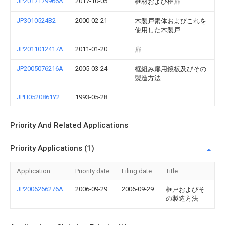
JP2017179966A
2017-10-05
框材および框扉
JP3010524B2
2000-02-21
木製戸素体およびこれを
使用した木製戸
JP2011012417A
2011-01-20
扉
JP2005076216A
2005-03-24
框組み扉用鏡板及びその
製造方法
JPH0520861Y2
1993-05-28
Priority And Related Applications
Priority Applications (1)
Application
Priority date
Filing date
Title
JP2006266276A
2006-09-29
2006-09-29
框戸およびそ
の製造方法