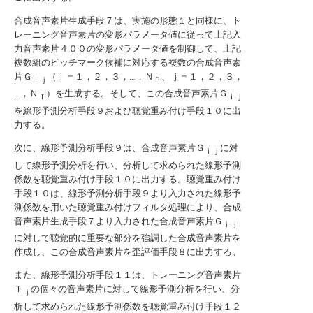
合成音声素片生成手段７は、実施の形態１と同様に、ト
レーニング音声素片の変形パラメータ値に従って上記入
力音声素片４００の変形パラメータ値を制御して、上記
複数組のピッチマーク候補に対応する複数の合成音声素
片Ｇ
（ｉ＝１，２，３，…，Ｎ
、ｊ＝１，２，３，
ｉｊ
Ｐ
…，Ｎ
）を生成する。そして、この合成音声素片Ｇ
Ｔ
ｉｊ
を線形予測分析手段９および聴覚重み付け手段１０に出
力する。
次に、線形予測分析手段９は、合成音声素片Ｇ
に対
ｉｊ
して線形予測分析を行い、分析して求められた線形予測
係数を聴覚重み付け手段１０に出力する。聴覚重み付け
手段１０は、線形予測分析手段９より入力された線形予
測係数を用いた聴覚重み付けフィルタ処理により、合成
音声素片生成手段７より入力された合成音声素片Ｇ
ｉｊ
に対して聴覚的に重要な部分を強調した合成音声素片を
作成し、この合成音声素片を歪評価手段８に出力する。
また、線形予測分析手段１１は、トレーニング音声素片
Ｔ
の個々の音声素片に対して線形予測分析を行い、分
ｊ
析して求められた線形予測係数を聴覚重み付け手段１２