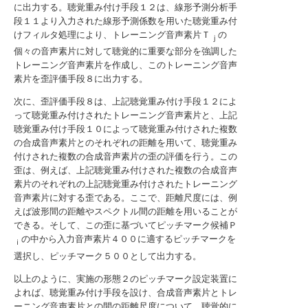
に出力する。聴覚重み付け手段１２は、線形予測分析手
段１１より入力された線形予測係数を用いた聴覚重み付
けフィルタ処理により、トレーニング音声素片Ｔ
の
ｊ
個々の音声素片に対して聴覚的に重要な部分を強調した
トレーニング音声素片を作成し、このトレーニング音声
素片を歪評価手段８に出力する。
次に、歪評価手段８は、上記聴覚重み付け手段１２によ
って聴覚重み付けされたトレーニング音声素片と、上記
聴覚重み付け手段１０によって聴覚重み付けされた複数
の合成音声素片とのそれぞれの距離を用いて、聴覚重み
付けされた複数の合成音声素片の歪の評価を行う。この
歪は、例えば、上記聴覚重み付けされた複数の合成音声
素片のそれぞれの上記聴覚重み付けされたトレーニング
音声素片に対する歪である。ここで、距離尺度には、例
えば波形間の距離やスペクトル間の距離を用いることが
できる。そして、この歪に基づいてピッチマーク候補Ｐ
の中から入力音声素片４００に適するピッチマークを
ｉ
選択し、ピッチマーク５００として出力する。
以上のように、実施の形態２のピッチマーク設定装置に
よれば、聴覚重み付け手段を設け、合成音声素片とトレ
ーニング音声素片との間の距離尺度について、聴覚的に