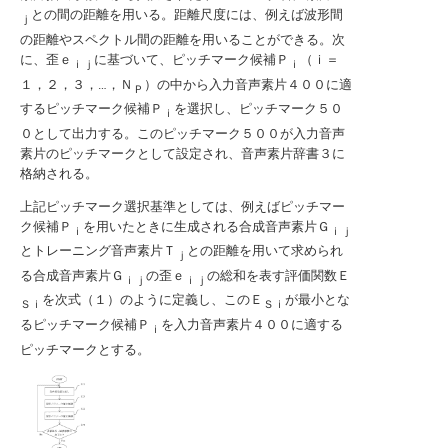
との間の距離を用いる。距離尺度には、例えば波形間
ｊ
の距離やスペクトル間の距離を用いることができる。次
に、歪ｅ
に基づいて、ピッチマーク候補Ｐ
（ｉ＝
ｉｊ
ｉ
１，２，３，…，Ｎ
）の中から入力音声素片４００に適
Ｐ
するピッチマーク候補Ｐ
を選択し、ピッチマーク５０
ｉ
０として出力する。このピッチマーク５００が入力音声
素片のピッチマークとして設定され、音声素片辞書３に
格納される。
上記ピッチマーク選択基準としては、例えばピッチマー
ク候補Ｐ
を用いたときに生成される合成音声素片Ｇ
ｉ
ｉｊ
とトレーニング音声素片Ｔ
との距離を用いて求められ
ｊ
る合成音声素片Ｇ
の歪ｅ
の総和を表す評価関数Ｅ
ｉｊ
ｉｊ
を次式（１）のように定義し、このＥ
が最小とな
Ｓｉ
Ｓｉ
るピッチマーク候補Ｐ
を入力音声素片４００に適する
ｉ
ピッチマークとする。