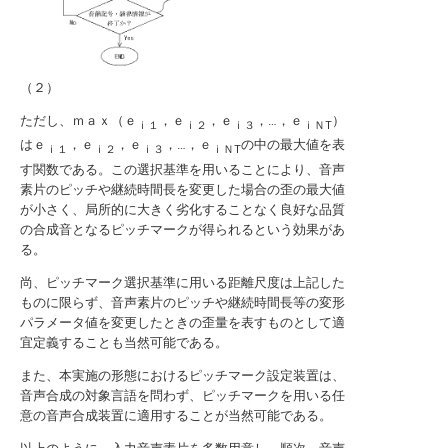
（２）
ただし、ｍａｘ（ｅ
，ｅ
，ｅ
，…，ｅ
）
ｉ１
ｉ２
ｉ３
ｉＮT
はｅ
，ｅ
，ｅ
，…，ｅ
の中の最大値を表
ｉ１
ｉ２
ｉ３
ｉＮT
す関数である。この選択基準を用いることにより、音声
素片のピッチや継続時間長を変更した場合の歪の最大値
が小さく、局所的に大きく劣化することなく良好な品質
の合成音となるピッチマークが得られるという効果があ
る。
尚、ピッチマーク選択基準に用いる距離尺度は上記した
ものに限らず、音声素片のピッチや継続時間長等の変形
パラメータ値を変更したときの歪量を表すものとして適
宜定義することも当然可能である。
また、本実施の形態におけるピッチマーク設定装置は、
音声合成の対象言語を問わず、ピッチマークを用いる任
意の音声合成装置に適用することが当然可能である。