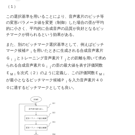
（１）
この選択基準を用いることにより、音声素片のピッチ等
の変形パラメータ値を変更（制御）した場合の歪が平均
的に小さく、平均的に合成音声の品質が良好となるピッ
チマークが得られるという効果がある。
また、別のピッチマーク選択基準として、例えばピッチ
マーク候補Ｐ
を用いたときに生成される合成音声素片
ｉ
Ｇ
とトレーニング音声素片Ｔ
との距離を用いて求め
ｉｊ
ｊ
られる合成音声素片Ｇ
の歪の最大値を表す評価関数
ｉｊ
Ｅ
を次式（２）のように定義し、この評価関数Ｅ
Ｍｉ
Ｍｉ
が最小となるピッチマーク候補Ｐ
を入力音声素片４０
ｉ
０に適するピッチマークとしても良い。