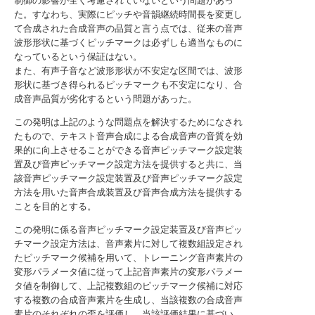
制御の影響が全く考慮されていないという問題があっ
た。すなわち、実際にピッチや音韻継続時間長を変更し
て合成された合成音声の品質と言う点では、従来の音声
波形形状に基づくピッチマークは必ずしも適当なものに
なっているという保証はない。
また、有声子音など波形形状が不安定な区間では、波形
形状に基づき得られるピッチマークも不安定になり、合
成音声品質が劣化するという問題があった。
この発明は上記のような問題点を解決するためになされ
たもので、テキスト音声合成による合成音声の音質を効
果的に向上させることができる音声ピッチマーク設定装
置及び音声ピッチマーク設定方法を提供すると共に、当
該音声ピッチマーク設定装置及び音声ピッチマーク設定
方法を用いた音声合成装置及び音声合成方法を提供する
ことを目的とする。
この発明に係る音声ピッチマーク設定装置及び音声ピッ
チマーク設定方法は、音声素片に対して複数組設定され
たピッチマーク候補を用いて、トレーニング音声素片の
変形パラメータ値に従って上記音声素片の変形パラメー
タ値を制御して、上記複数組のピッチマーク候補に対応
する複数の合成音声素片を生成し、当該複数の合成音声
素片のそれぞれの歪を評価し、当該評価結果に基づい