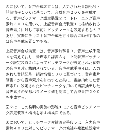
図において、音声合成装置１は、入力された音韻記号・
韻律情報１００に基づいて、合成音声２００を生成す
る。音声ピッチマーク設定装置２は、トレーニング音声
素片３００を用いて、上記音声合成装置１に格納される
音声素片に対して事前にピッチマークを設定するもので
あり、実際にテキスト音声合成を行う場合に動作するの
は音声合成装置１である。
上記音声合成装置１は、音声素片辞書３、音声生成手段
４を備えており、音声素片辞書３は、上記音声ピッチマ
ーク設定装置２によってピッチマークが設定された多数
の音声素片が格納されている。音声生成手段４は、入力
された音韻記号・韻律情報１００に基づいて、音声素片
辞書３から音声素片を抽出すると共に、当該抽出した音
声素片に設定されたピッチマークを用いて当該抽出した
音声素片の変形パラメータ値を制御して合成音声２００
を生成する。
図２は、この発明の実施の形態１による音声ピッチマー
ク設定装置の構成を示す構成図である。
図において、ピッチマーク候補設定手段５は、入力音声
素片４００に対してピッチマークの候補を複数組設定す