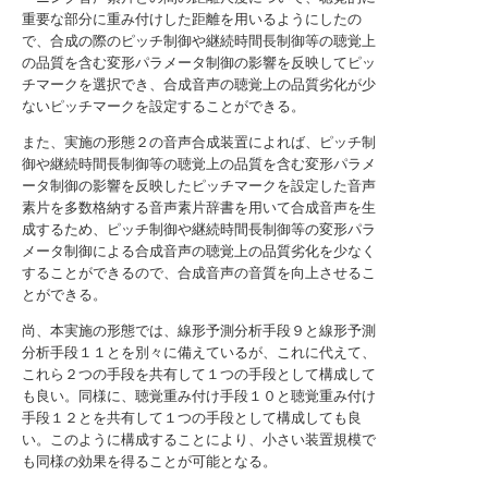
重要な部分に重み付けした距離を用いるようにしたの
で、合成の際のピッチ制御や継続時間長制御等の聴覚上
の品質を含む変形パラメータ制御の影響を反映してピッ
チマークを選択でき、合成音声の聴覚上の品質劣化が少
ないピッチマークを設定することができる。
また、実施の形態２の音声合成装置によれば、ピッチ制
御や継続時間長制御等の聴覚上の品質を含む変形パラメ
ータ制御の影響を反映したピッチマークを設定した音声
素片を多数格納する音声素片辞書を用いて合成音声を生
成するため、ピッチ制御や継続時間長制御等の変形パラ
メータ制御による合成音声の聴覚上の品質劣化を少なく
することができるので、合成音声の音質を向上させるこ
とができる。
尚、本実施の形態では、線形予測分析手段９と線形予測
分析手段１１とを別々に備えているが、これに代えて、
これら２つの手段を共有して１つの手段として構成して
も良い。同様に、聴覚重み付け手段１０と聴覚重み付け
手段１２とを共有して１つの手段として構成しても良
い。このように構成することにより、小さい装置規模で
も同様の効果を得ることが可能となる。