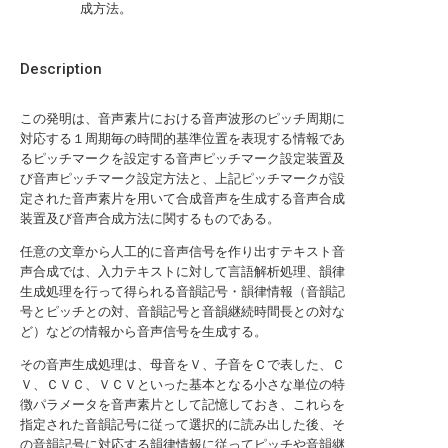
成方法。
Description
この発明は、音声素片における音声波形のピッチ周期に
対応する１周期毎の時間的基準位置を表現する情報であ
るピッチマークを設定する音声ピッチマーク設定装置及
び音声ピッチマーク設定方法と、上記ピッチマークが設
定された音声素片を用いて合成音声を生成する音声合成
装置及び音声合成方法に関するものである。
任意の文章から人工的に音声信号を作り出すテキスト音
声合成では、入力テキストに対して言語解析処理、韻律
生成処理を行って得られる音韻記号・韻律情報（音韻記
号とピッチとの対、音韻記号と音韻継続時間長との対な
ど）などの情報から音声信号を生成する。
その音声生成処理は、母音をＶ、子音をＣで表した、Ｃ
Ｖ、ＣＶＣ、ＶＣＶといった基本となる小さな単位の特
徴パラメータを音声素片として記憶しておき、これらを
指定された音韻記号に従って選択的に読み出した後、そ
の音韻記号に対応する韻律情報に従ってピッチや音韻継