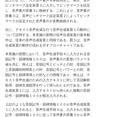
以上のように、入力音声素片を多数用意し、順次、音声
ピッチマーク設定装置２に入力してピッチマークを設定
し、音声素片辞書３に格納する。これにより、音声素片
辞書３は、音声ピッチマーク設定装置２によってピッチ
マークが設定された音声素片が多数格納される。
次に、テキスト音声合成を行う音声合成装置１の動作に
ついて説明する。本実施の形態の音声合成装置の基本動
作は、従来の音声合成装置と同様である。図５は、音声
合成装置の動作の流れを示すフローチャートである。
本実施の形態において、音声生成手段４に入力される音
韻記号・韻律情報１００は、音声素片の変形パラメータ
値を含む、例えば、音韻記号とピッチとの対、音韻記号
と音韻継続時間長との対、音韻記号とパワーとの対、音
韻記号と韻律環境との対などの情報であり、例えば、テ
キスト音声合成のための入力テキストに対して言語解析
処理、韻律生成処理を行って得られたものである。音声
合成装置１には、入力テキストから得られた複数の音韻
記号・韻律情報１００が順次入力される。
上記のような音韻記号・韻律情報１００が音声合成装置
１に入力されると、音声生成手段４は、入力された音韻
記号・韻律情報１００に従って音声素片辞書３から音声