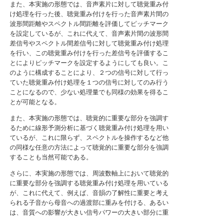
また、本実施の形態では、音声素片に対して聴覚重み付
け処理を行った後、聴覚重み付けを行った音声素片間の
波形間距離やスペクトル間距離を評価してピッチマーク
を設定しているが、これに代えて、音声素片間の波形間
差信号やスペクトル間差信号に対して聴覚重み付け処理
を行い、この聴覚重み付けを行った差信号を評価するこ
とによりピッチマークを設定するようにしても良い。こ
のように構成することにより、２つの信号に対して行っ
ていた聴覚重み付け処理を１つの信号に対してのみ行う
ことになるので、少ない処理量でも同様の効果を得るこ
とが可能となる。
また、本実施の形態では、聴覚的に重要な部分を強調す
るために線形予測分析に基づく聴覚重み付け処理を用い
ているが、これに限らず、スペクトルを操作するなど他
の同様な任意の方法によって聴覚的に重要な部分を強調
することも当然可能である。
さらに、本実施の形態では、周波数軸上において聴覚的
に重要な部分を強調する聴覚重み付け処理を用いている
が、これに代えて、例えば、音韻の了解性に重要と考え
られる子音から母音への過渡部に重みを付ける、あるい
は、音質への影響が大きい信号パワーの大きい部分に重