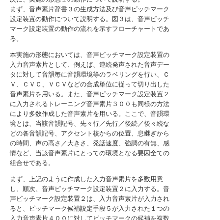
まず、音声素片辞書３の生成方法及び音声ピッチマーク
設定装置の動作について説明する。図３は、音声ピッチ
マーク設定装置の動作の流れを示すフローチャートであ
る。
本実施の形態においては、音声ピッチマーク設定装置の
入力音声素片として、例えば、連続発声された音声デー
タに対して音韻毎に音韻環境等のラベリングを行い、Ｃ
Ｖ、ＣＶＣ、ＶＣＶなどの合成単位に従って切り出した
音声素片を用いる。また、音声ピッチマーク設定装置２
に入力されるトレーニング音声素片３００も同様の方法
により多数作成した音声素片を用いる。ここで、音韻環
境とは、当該音韻記号、先々行／先行／後続／後々続な
どの各音韻記号、アクセント核からの位置、息継ぎから
の時間、声の高さ／大きさ、発話速度、強調の有無、感
情など、当該音声素片にとっての環境となる要因全ての
組合せである。
まず、上記のように作成した入力音声素片を多数用意
し、順次、音声ピッチマーク設定装置２に入力する。音
声ピッチマーク設定装置２は、入力音声素片が入力され
ると、ピッチマーク候補設定手段５が入力された１つの
入力音声素片４００に対してピッチマークの候補を複数