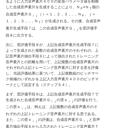
るように入力音声素片４００の変形パラメータ値を制御
した合成音声素片を生成することにより、Ｎ
×Ｎ
個の
Ｐ
Ｔ
合成音声素片Ｇ
（ｉ＝１，２，３，…，Ｎ
、ｊ＝
ｉｊ
Ｐ
１，２，３，…，Ｎ
）が生成される。その後、合成音声
Ｔ
素片生成手段７は、この合成音声素片Ｇ
を歪評価手
ｉｊ
段８に出力する。
次に、歪評価手段８が、上記合成音声素片生成手段７に
よって生成された複数の合成音声素片のそれぞれの、上
記音声素片抽出手段６によって抽出されたトレーニング
音声素片との距離を用いて、上記複数の合成音声素片の
それぞれの上記トレーニング音声素片に対する歪を評価
し、当該評価結果に基づいて、上記複数組のピッチマー
ク候補のいずれかを上記入力音声素片４００のピッチマ
ークとして設定する（ステップＳ４）。
まず、歪評価手段８は、上記合成音声素片生成手段７で
生成された合成音声素片Ｇ
の歪ｅ
の評価を行う。
ｉｊ
ｉｊ
この歪ｅ
は、例えば、上記複数の合成音声素片のそ
ｉｊ
れぞれの上記トレーニング音声素片に対する歪である。
また、この歪ｅ
の評価は、合成音声素片Ｇ
と音声
ｉｊ
ｉｊ
素片抽出手段６から入力されたトレーニング音声素片Ｔ