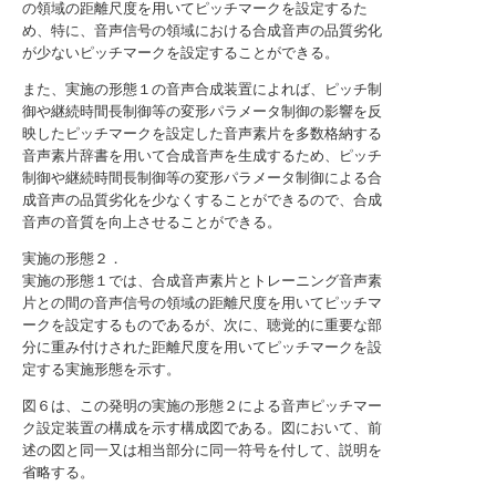
の領域の距離尺度を用いてピッチマークを設定するた
め、特に、音声信号の領域における合成音声の品質劣化
が少ないピッチマークを設定することができる。
また、実施の形態１の音声合成装置によれば、ピッチ制
御や継続時間長制御等の変形パラメータ制御の影響を反
映したピッチマークを設定した音声素片を多数格納する
音声素片辞書を用いて合成音声を生成するため、ピッチ
制御や継続時間長制御等の変形パラメータ制御による合
成音声の品質劣化を少なくすることができるので、合成
音声の音質を向上させることができる。
実施の形態２．
実施の形態１では、合成音声素片とトレーニング音声素
片との間の音声信号の領域の距離尺度を用いてピッチマ
ークを設定するものであるが、次に、聴覚的に重要な部
分に重み付けされた距離尺度を用いてピッチマークを設
定する実施形態を示す。
図６は、この発明の実施の形態２による音声ピッチマー
ク設定装置の構成を示す構成図である。図において、前
述の図と同一又は相当部分に同一符号を付して、説明を
省略する。