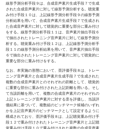
線形予測分析手段９は、合成音声素片生成手段７で生成
された合成音声素片に対して線形予測分析する。聴覚重
み付け手段１０は、上記線形予測分析手段９の線形予測
分析結果を用いて、合成音声素片生成手段７で生成され
た合成音声素片に対して聴覚的に重要な部分に重み付け
をする。線形予測分析手段１１は、音声素片抽出手段６
で抽出されたトレーニング音声素片に対して線形予測分
析する。聴覚重み付け手段１２は、上記線形予測分析手
段１１の線形予測分析結果を用いて、音声素片抽出手段
６で抽出されたトレーニング音声素片に対して聴覚的に
重要な部分に重み付けをする。
なお、本実施の形態において、歪評価手段８は、トレー
ニング音声素片と合成音声素片生成手段７で生成された
複数の合成音声素片とのそれぞれの距離として、聴覚的
に重要な部分に重み付けされた上記距離を用いる。そし
て当該距離を用いて、複数の合成音声素片のそれぞれの
上記トレーニング音声素片に対する歪を評価し、当該評
価結果に基づいて、複数組のピッチマーク候補のいずれ
かを上記音声素片のピッチマークとして設定するように
構成されており、歪評価手段８は、上記聴覚重み付け手
段１２で重み付けされたトレーニング音声素片と上記聴
覚重み付け手段１０で重み付けされた複数の合成音声素