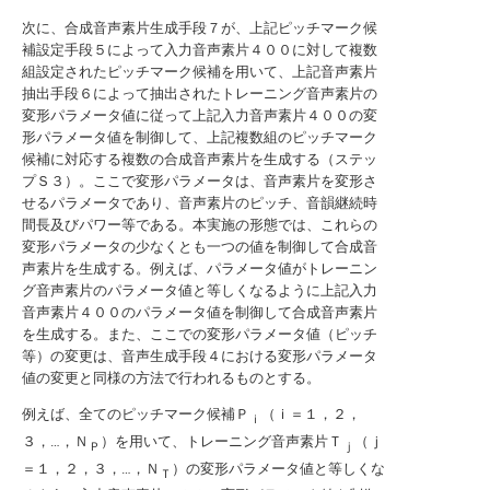
次に、合成音声素片生成手段７が、上記ピッチマーク候
補設定手段５によって入力音声素片４００に対して複数
組設定されたピッチマーク候補を用いて、上記音声素片
抽出手段６によって抽出されたトレーニング音声素片の
変形パラメータ値に従って上記入力音声素片４００の変
形パラメータ値を制御して、上記複数組のピッチマーク
候補に対応する複数の合成音声素片を生成する（ステッ
プＳ３）。ここで変形パラメータは、音声素片を変形さ
せるパラメータであり、音声素片のピッチ、音韻継続時
間長及びパワー等である。本実施の形態では、これらの
変形パラメータの少なくとも一つの値を制御して合成音
声素片を生成する。例えば、パラメータ値がトレーニン
グ音声素片のパラメータ値と等しくなるように上記入力
音声素片４００のパラメータ値を制御して合成音声素片
を生成する。また、ここでの変形パラメータ値（ピッチ
等）の変更は、音声生成手段４における変形パラメータ
値の変更と同様の方法で行われるものとする。
例えば、全てのピッチマーク候補Ｐ
（ｉ＝１，２，
ｉ
３，…，Ｎ
）を用いて、トレーニング音声素片Ｔ
（ｊ
Ｐ
ｊ
＝１，２，３，…，Ｎ
）の変形パラメータ値と等しくな
Ｔ