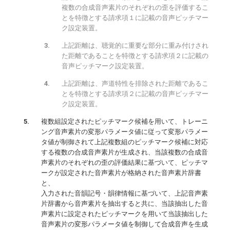
複数の合成音声素片のそれぞれの歪を評価するこ
とを特徴とする請求項１に記載の音声ピッチマー
ク設定装置。
上記距離は、聴覚的に重要な部分に重み付けされ
た距離であることを特徴とする請求項２に記載の
音声ピッチマーク設定装置。
上記距離は、声道特性を排除された距離であるこ
とを特徴とする請求項２に記載の音声ピッチマー
ク設定装置。
複数組設定されたピッチマーク候補を用いて、トレーニ
ング音声素片の変形パラメータ値に従って変形パラメー
タ値が制御されて上記複数組のピッチマーク候補に対応
する複数の合成音声素片が生成され、当該複数の合成音
声素片のそれぞれの歪の評価結果に基づいて、ピッチマ
ークが設定された音声素片が格納された音声素片辞書
と、
入力された音韻記号・韻律情報に基づいて、上記音声素
片辞書から音声素片を抽出すると共に、当該抽出した音
声素片に設定されたピッチマークを用いて当該抽出した
音声素片の変形パラメータ値を制御して合成音声を生成