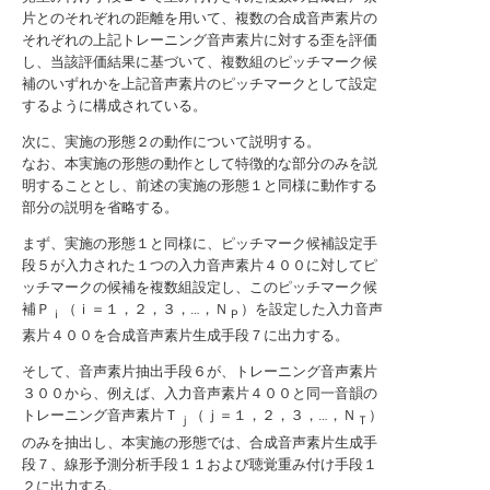
片とのそれぞれの距離を用いて、複数の合成音声素片の
それぞれの上記トレーニング音声素片に対する歪を評価
し、当該評価結果に基づいて、複数組のピッチマーク候
補のいずれかを上記音声素片のピッチマークとして設定
するように構成されている。
次に、実施の形態２の動作について説明する。
なお、本実施の形態の動作として特徴的な部分のみを説
明することとし、前述の実施の形態１と同様に動作する
部分の説明を省略する。
まず、実施の形態１と同様に、ピッチマーク候補設定手
段５が入力された１つの入力音声素片４００に対してピ
ッチマークの候補を複数組設定し、このピッチマーク候
補Ｐ
（ｉ＝１，２，３，…，Ｎ
）を設定した入力音声
ｉ
Ｐ
素片４００を合成音声素片生成手段７に出力する。
そして、音声素片抽出手段６が、トレーニング音声素片
３００から、例えば、入力音声素片４００と同一音韻の
トレーニング音声素片Ｔ
（ｊ＝１，２，３，…，Ｎ
）
ｊ
Ｔ
のみを抽出し、本実施の形態では、合成音声素片生成手
段７、線形予測分析手段１１および聴覚重み付け手段１
２に出力する。