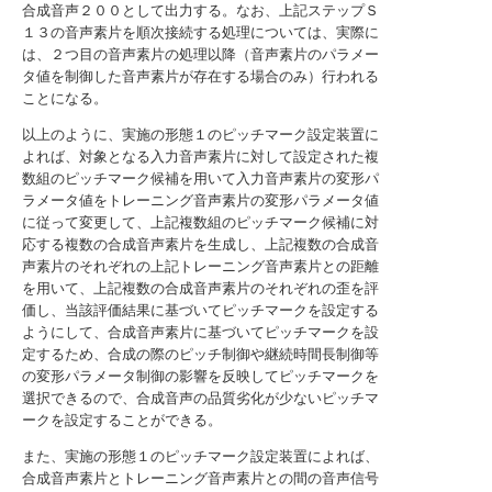
合成音声２００として出力する。なお、上記ステップＳ
１３の音声素片を順次接続する処理については、実際に
は、２つ目の音声素片の処理以降（音声素片のパラメー
タ値を制御した音声素片が存在する場合のみ）行われる
ことになる。
以上のように、実施の形態１のピッチマーク設定装置に
よれば、対象となる入力音声素片に対して設定された複
数組のピッチマーク候補を用いて入力音声素片の変形パ
ラメータ値をトレーニング音声素片の変形パラメータ値
に従って変更して、上記複数組のピッチマーク候補に対
応する複数の合成音声素片を生成し、上記複数の合成音
声素片のそれぞれの上記トレーニング音声素片との距離
を用いて、上記複数の合成音声素片のそれぞれの歪を評
価し、当該評価結果に基づいてピッチマークを設定する
ようにして、合成音声素片に基づいてピッチマークを設
定するため、合成の際のピッチ制御や継続時間長制御等
の変形パラメータ制御の影響を反映してピッチマークを
選択できるので、合成音声の品質劣化が少ないピッチマ
ークを設定することができる。
また、実施の形態１のピッチマーク設定装置によれば、
合成音声素片とトレーニング音声素片との間の音声信号