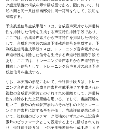
ク設定装置の構成を示す構成図である。図において、前
述の図と同一又は相当部分に同一符号を付して、説明を
省略する。
予測残差信号生成手段１３は、合成音声素片から声道特
性を排除した信号を生成する声道特性排除手段であり、
ここでは、合成音声素片から声道特性を排除した信号と
して、合成音声素片の線形予測残差信号を生成する。予
測残差信号生成手段１４は、トレーニング音声素片から
声道特性を排除した信号を生成する声道特性排除手段で
あり、ここでは、トレーニング音声素片から声道特性を
排除した信号として、トレーニング音声素片の線形予測
残差信号を生成する。
なお、本実施の形態において、歪評価手段８は、トレー
ニング音声素片と合成音声素片生成手段７で生成された
複数の合成音声素片とのそれぞれの距離として、声道特
性を排除された上記距離を用いる。そして、当該距離を
用いて、複数の合成音声素片のそれぞれの上記トレーニ
ング音声素片に対する歪を評価し、当該評価結果に基づ
いて、複数組のピッチマーク候補のいずれかを上記音声
素片のピッチマークとして設定するように構成されてお
り、歪評価手段８は、上記予測残差信号生成手段１４で