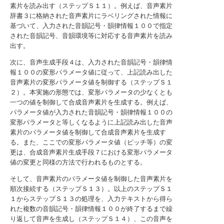
素片を読み出す（ステップＳ１１）。例えば、音声素片
辞書３に格納された音声素片にラベリングされた情報に
基づいて、入力された音韻記号・韻律情報１００で指定
された音韻記号、音韻環境等に対応する音声素片を読み
出す。
次に、音声生成手段４は、入力された音韻記号・韻律情
報１００の変形パラメータ値に従って、上記読み出した
音声素片の変形パラメータ値を制御する（ステップＳ１
２）。本実施の形態では、変形パラメータの少なくとも
一つの値を制御して合成音声素片を生成する。例えば、
パラメータ値が入力された音韻記号・韻律情報１００の
変形パラメータと等しくなるように上記読み出した音声
素片のパラメータ値を制御して合成音声素片を生成す
る。また、ここでの変形パラメータ値（ピッチ等）の変
更は、合成音声素片生成手段７における変形パラメータ
値の変更と同様の方法で行われるものとする。
そして、音声素片のパラメータ値を制御した音声素片を
順次接続する（ステップＳ１３）。以上のステップＳ１
１からステップＳ１３の処理を、入力テキストから得ら
れた複数の音韻記号・韻律情報１００が終了するまで繰
り返して音声を生成し（ステップＳ１４）、この音声を