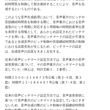
続時間長を制御して順次接続することにより、音声を合
成するというものである。
このような音声生成処理において、音声素片のピッチや
音韻継続時間長を制御する際に、音声素片における音声
波形のピッチ周期に対応する１周期毎の時間的基準位置
を表現する情報として、あらかじめ設定されたピッチマ
ークを用いる。音声素片のピッチマークの設定が不適当
であると合成音声のピッチ制御や音韻継続時間長の制御
における品質劣化が生じるため、ピッチマークの設定
は、合成音声の品質を大きく左右する。
従来の音声ピッチマーク設定方法では、音声素片の音声
波形形状に基づいて、その音声素片のピッチマークを設
定していた（例えば、特許文献１、２参照）。
特開２０００−２１４８７３号公報（第３−５頁、第３
図）
特開平１１−１８４４９７号公報（第７−９頁、第１
図）
従来の音声ピッチマーク設定方法では、音声波形形状に
基づいて音声素片のピッチマークを設定しているにすぎ
ないため、音声合成の際のピッチ制御や音韻継続時間長