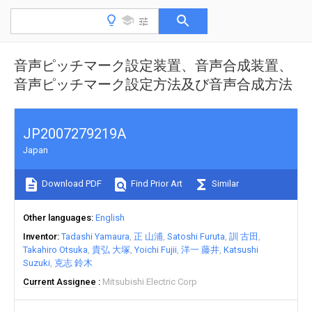
音声ピッチマーク設定装置、音声合成装置、
音声ピッチマーク設定方法及び音声合成方法
JP2007279219A
Japan
Download PDF
Find Prior Art
Similar
Other languages
English
Inventor
Tadashi Yamaura
正 山浦
Satoshi Furuta
訓 古田
Takahiro Otsuka
貴弘 大塚
Yoichi Fujii
洋一 藤井
Katsushi
Suzuki
克志 鈴木
Current Assignee
Mitsubishi Electric Corp