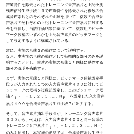
声道特性を除去されたトレーニング音声素片と上記予測
残差信号生成手段１３で声道特性を除去された複数の合
成音声素片とのそれぞれの距離を用いて、複数の合成音
声素片のそれぞれの上記トレーニング音声素片に対する
歪を評価し、当該評価結果に基づいて、複数組のピッチ
マーク候補のいずれかを上記音声素片のピッチマークと
して設定するように構成されている。
次に、実施の形態３の動作について説明する。
なお、本実施の形態の動作として特徴的な部分のみを説
明することとし、前述の実施の形態１と同様に動作する
部分の説明を省略する。
まず、実施の形態１と同様に、ピッチマーク候補設定手
段５が入力された１つの入力音声素片４００に対してピ
ッチマークの候補を複数組設定し、このピッチマーク候
補Ｐ
（ｉ＝１，２，３，…，Ｎ
）を設定した入力音声
ｉ
Ｐ
素片４００を合成音声素片生成手段７に出力する。
そして、音声素片抽出手段６が、トレーニング音声素片
３００から、例えば、入力音声素片４００と同一音韻の
トレーニング音声素片Ｔ
（ｊ＝１，２，３，…，Ｎ
）
ｊ
Ｔ
のみを抽出し、本実施の形態では、合成音声素片生成手