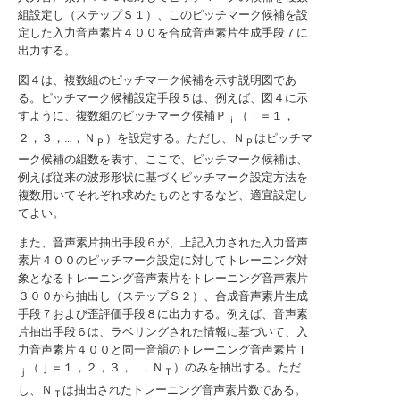
組設定し（ステップＳ１）、このピッチマーク候補を設
定した入力音声素片４００を合成音声素片生成手段７に
出力する。
図４は、複数組のピッチマーク候補を示す説明図であ
る。ピッチマーク候補設定手段５は、例えば、図４に示
すように、複数組のピッチマーク候補Ｐ
（ｉ＝１，
ｉ
２，３，…，Ｎ
）を設定する。ただし、Ｎ
はピッチマ
Ｐ
Ｐ
ーク候補の組数を表す。ここで、ピッチマーク候補は、
例えば従来の波形形状に基づくピッチマーク設定方法を
複数用いてそれぞれ求めたものとするなど、適宜設定し
てよい。
また、音声素片抽出手段６が、上記入力された入力音声
素片４００のピッチマーク設定に対してトレーニング対
象となるトレーニング音声素片をトレーニング音声素片
３００から抽出し（ステップＳ２）、合成音声素片生成
手段７および歪評価手段８に出力する。例えば、音声素
片抽出手段６は、ラベリングされた情報に基づいて、入
力音声素片４００と同一音韻のトレーニング音声素片Ｔ
（ｊ＝１，２，３，…，Ｎ
）のみを抽出する。ただ
ｊ
Ｔ
し、Ｎ
は抽出されたトレーニング音声素片数である。
Ｔ