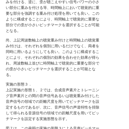
みを付ける、逆に、歪が聴こえやすい信号パワーの小さ
い部分に重みを付ける等、時間軸上において聴覚的に重
要な部分を強調する重み付け処理を用いても良い。この
ように構成することにより、時間軸上で聴覚的に重要な
部分での歪が小さいピッチマークを選択することが可能
となる。
尚、上記周波数軸上の聴覚重み付けと時間軸上の聴覚重
み付けは、それぞれを個別に用いるだけでなく、両者を
同時に用いるようにしても良い。このように構成するこ
とにより、それぞれの個別の効果を合わせた効果が得ら
れ、周波数軸上並びに時間軸上で聴覚的に重要な部分で
の歪が小さいピッチマークを選択することが可能とな
る。
実施の形態３．
上記実施の形態１、２では、合成音声素片とトレーニン
グ音声素片との間の音声信号あるいは聴覚重み付けした
音声信号の領域での距離尺度を用いてピッチマークを設
定するものであるが、次に、音声信号の声道特性を排除
して得られる音源信号の領域での距離尺度を用いてピッ
チマークを設定する実施形態を示す。
図７は、この発明の実施の形態３による音声ピッチマー