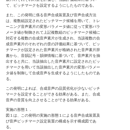
て、ピッチマークを設定するようにしたものである。
また、この発明に係る音声合成装置及び音声合成方法
は、複数組設定されたピッチマーク候補を用いて、トレ
ーニング音声素片の変形パラメータ値に従って変形パラ
メータ値が制御されて上記複数組のピッチマーク候補に
対応する複数の合成音声素片が生成され、当該複数の合
成音声素片のそれぞれの歪の評価結果に基づいて、ピッ
チマークが設定された音声素片が格納された音声素片辞
書から、音韻記号・韻律情報に基づいて、音声素片を抽
出すると共に、当該抽出した音声素片に設定されたピッ
チマークを用いて当該抽出した音声素片の変形パラメー
タ値を制御して合成音声を生成するようにしたものであ
る。
この発明によれば、合成音声の品質劣化が少ないピッチ
マークを設定することができる効果がある。また、合成
音声の音質を向上させることができる効果がある。
実施の形態１．
図１は、この発明の実施の形態１による音声合成装置及
び音声ピッチマーク設定装置の構成を示す構成図であ
る。