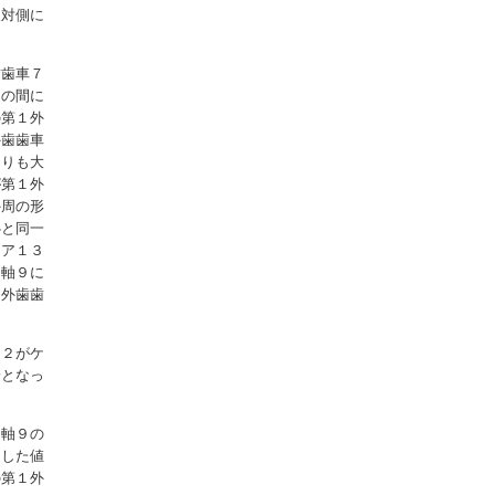
反対側に
歯歯車７
３の間に
の第１外
外歯歯車
よりも大
が第１外
外周の形
心と同一
コア１３
力軸９に
２外歯歯
ヤ２がケ
一となっ
力軸９の
足した値
の第１外