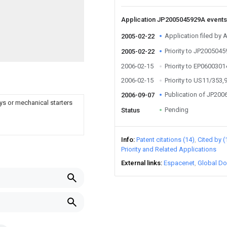
Application JP2005045929A event
Application filed by A
2005-02-22
Priority to JP200504
2005-02-22
2006-02-15
Priority to EP060030
2006-02-15
Priority to US11/353,
Publication of JP20
2006-09-07
eys or mechanical starters
Pending
Status
Info
Patent citations (14)
Cited by (
Priority and Related Applications
External links
Espacenet
Global Do