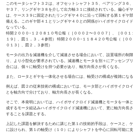
このモータシャフト３２は、オフセットシャフト３５、ベアリング３６
ヤ３７、リングギヤ３８を介して出力軸３１に接続されている。偏心ギ
は、ケース３９に固定されたリングギヤ４０に沿って回転する第１ギヤ
備える。このギヤ部４１とリングギヤ４０との関係がハイポサイクロイ
なっている。
特開２０００−１２０８１０号公報（［０００２〜０００７］、［００１
１９］、図１，３，４参照）
特開２０００−１１８４２０号公報（［００
０１３］、図２，３参照）
モータの出力を減速機を介して減速させる場合において、設置場所の制
り、より小型化が要求されている。減速機とモータを別々にアッセンブ
合には、個々に軸受けを持つ必要があり、軸方向長さが長くなる。
また、ロータとギヤを一体化させる場合には、軸受けの構成が複雑にな
例えば、図２の従来技術の構成においては、モータ部とハイポサイクロ
とを軸方向で分けており、軸方向長さが長くなる。
そこで、本発明においては、ハイポサイクロイド減速機とモータを一体
成するモータ組込みハイポサイクロイド減速機において、更に軸方向長
することを課題とする。
上記した課題を解決するために講じた第１の技術的手段は、ケースと、
に設けられ、第１の軸受け（１０）によりシャフトを中心に回転可能に