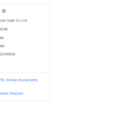
s
isin Seiki Co Ltd
5929A
14A
984
06234005A
19)
Similar documents
ssier
Discuss