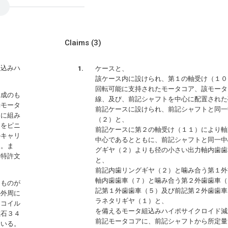
Claims
(3)
組込みハ
ケースと、
該ケース内に設けられ、第１の軸受け（１０
回転可能に支持されたモータコア、該モータ
構成のも
線、及び、前記シャフトを中心に配置された
動モータ
前記ケースに設けられ、前記シャフトと同一
的に組み
（２）と、
とをピニ
前記ケースに第２の軸受け（１１）により軸
のキャリ
中心であるとともに、前記シャフトと同一中
た。ま
グギヤ（２）よりも径の小さい出力軸内歯歯
（特許文
と、
前記内歯リングギヤ（２）と噛み合う第１外
軸内歯歯車（７）と噛み合う第２外歯歯車（
たものが
記第１外歯歯車（５）及び前記第２外歯歯車
の外周に
ラネタリギヤ（１）と、
、コイル
を備えるモータ組込みハイポサイクロイド減
磁石３４
前記モータコアに、前記シャフトから所定量
ている。