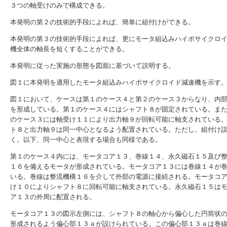
３つの軸受けのみで構成できる。
本発明の第２の技術的手段によれば、簡単に組付けができる。
本発明の第３の技術的手段によれば、更にモータ組込みハイポサイクロ
機全体の軸長を短くすることができる。
本発明に従った実施の形態を図面に基づいて説明する。
図１に本発明を適用したモータ組込みハイポサイクロイド減速機を示す
図１において、ケースは第１のケース４と第２のケース３からなり、内
を形成している。第１のケース４にはシャフト８が固定されている。ま
のケース３には軸受け１１により出力軸９が回転可能に軸支されている
ト８と出力軸９は同一中心となるよう配置されている。ただし、組付け
く。以下、同一中心と表現する場合も同様である。
第１のケース４内には、モータコア１３、巻線１４、永久磁石１５及び
１６を備えるモータが形成されている。モータコア１３には巻線１４が
いる。巻線は整流機構１６を介して外部の電源に接続される。モータコ
け１０によりシャフト８に回転可能に軸支されている。永久磁石１５は
ア１３の外周に配置される。
モータコア１３の図示左側には、シャフト８の軸心から偏心した円筒状
形成されるよう偏心部１３ａが設けられている。この偏心部１３ａは巻