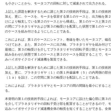
も小さいことから、モータコアの回転に対して減速されて出力される。
上記した課題を解決するために講じた第２の技術的手段は、第１の技術
加え、更に、ケースを、モータを収容する第１のケースと、出力軸を第
けにより軸支している第２のケースとから構成し、第１のケースと第２
の間にプラネタリギヤおよび第３の軸受けを配置した状態で第１のケー
のケースを組み付けるようにしたことである。
これによれば、第１のケースにシャフト、巻線を巻いたモータコア、磁
つけておき、また、第２のケースに出力軸、プラネタリギヤを組み付け
最後に、第３の軸受けを介してプラネタリギヤの回転子受け部とモータ
組み合わせた状態で第１のケースと第２のケースを固定することで、モ
みハイポサイクロイド減速機を製造できる。
上記した課題を解決するために講じた第３の技術的手段は、第１の技術
加え、更に、プラネタリギヤ（１）の第１外歯歯車（５）の内周側の部
（１ａ）を設け、この空間に第３の軸受けを配設したことである。
これによれば、プラネタリギヤとモータコアの間の間隔を最小にするこ
る。
本発明の第１の技術的手段によれば、モータコアに設けた偏心部に第３
を介してプラネタリギヤの回転子受け部を配置することができるので、
込みハイポサイクロイド減速機全体の軸長を短くすることができる。全