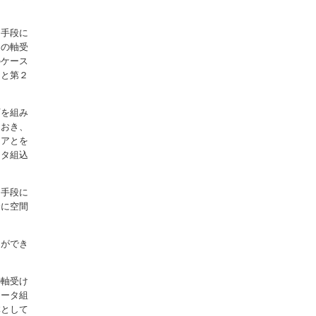
的手段に
２の軸受
のケース
スと第２
石を組み
ておき、
コアとを
ータ組込
的手段に
分に空間
とができ
の軸受け
モータ組
体として