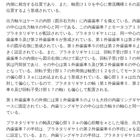
内側に相当する位置であり、また、軸受け１０を中心に整流機構１６の
位置するよう形成されている。
出力軸９はケースの内部（図示右方向）に内歯歯車７を備えている。内
の中心は出力軸９の中心と同一である。この内歯歯車７とモータコア１
プラネタリギヤ１が配設されている。プラネタリギヤ１には、同一中心
歯歯車５及び第２外歯歯車６が形成されている。第１外歯歯車５は第２
６の図示右側に形成されている。第１外歯歯車５の径は第２外歯歯車６
きく設定されている。また、プラネタリギヤ１には、回転子受け部１７
歯歯車５の内側から図示右側に向けて延びている。回転子受け部１７の
状は円筒状であり、その中心は第１外歯歯車５及び第２外歯歯車６の中
となっている。回転子受け部１７の外周側は軸受け１２を介してモータ
の偏心部１３ａにはめ込まれるよう形成されている。偏心部１３ａは出
対して偏心しているので、プラネタリギヤ１の軸（第１外歯歯車５、第
車６及び回転子受け部１７の軸）も偏心して配置される。
第１外歯歯車５の外側には第１外歯歯車５のよりも大径の内歯リングギ
ースに固定されている。内歯リングギヤ２の中心は出力軸９の軸心と同
ている。
プラネタリギヤ１の軸及び偏心部１３ａの偏心距離をｅとした場合、出
内歯歯車７の半径は、プラネタリギヤ１の第２外歯歯車６の半径にｅを
に設定している。また、内歯リングギヤ２の半径は、プラネタリギヤ１