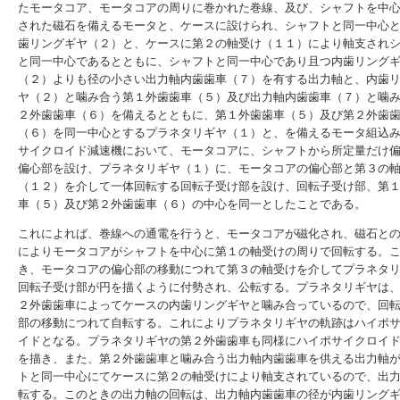
たモータコア、モータコアの周りに巻かれた巻線、及び、シャフトを中
された磁石を備えるモータと、ケースに設けられ、シャフトと同一中心
歯リングギヤ（２）と、ケースに第２の軸受け（１１）により軸支され
と同一中心であるとともに、シャフトと同一中心であり且つ内歯リング
（２）よりも径の小さい出力軸内歯歯車（７）を有する出力軸と、内歯
ヤ（２）と噛み合う第１外歯歯車（５）及び出力軸内歯歯車（７）と噛
２外歯歯車（６）を備えるとともに、第１外歯歯車（５）及び第２外歯
（６）を同一中心とするプラネタリギヤ（１）と、を備えるモータ組込
サイクロイド減速機において、モータコアに、シャフトから所定量だけ
偏心部を設け、プラネタリギヤ（１）に、モータコアの偏心部と第３の
（１２）を介して一体回転する回転子受け部を設け、回転子受け部、第
車（５）及び第２外歯歯車（６）の中心を同一としたことである。
これによれば、巻線への通電を行うと、モータコアが磁化され、磁石と
によりモータコアがシャフトを中心に第１の軸受けの周りで回転する。
き、モータコアの偏心部の移動につれて第３の軸受けを介してプラネタ
回転子受け部が円を描くように付勢され、公転する。プラネタリギヤは
２外歯歯車によってケースの内歯リングギヤと噛み合っているので、回
部の移動につれて自転する。これによりプラネタリギヤの軌跡はハイポ
イドとなる。プラネタリギヤの第２外歯歯車も同様にハイポサイクロイ
を描き、また、第２外歯歯車と噛み合う出力軸内歯歯車を供える出力軸
トと同一中心にてケースに第２の軸受けにより軸支されているので、出
転する。このときの出力軸の回転は、出力軸内歯歯車の径が内歯リング