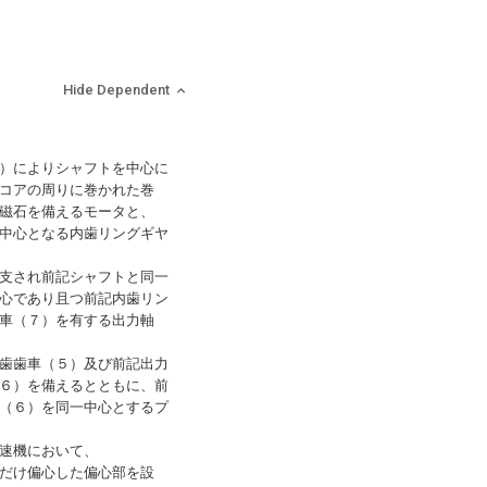
Hide Dependent
）によりシャフトを中心に
コアの周りに巻かれた巻
磁石を備えるモータと、
中心となる内歯リングギヤ
支され前記シャフトと同一
心であり且つ前記内歯リン
車（７）を有する出力軸
歯歯車（５）及び前記出力
６）を備えるとともに、前
（６）を同一中心とするプ
速機において、
だけ偏心した偏心部を設