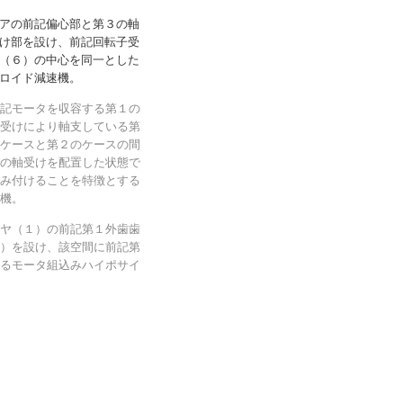
アの前記偏心部と第３の軸
け部を設け、前記回転子受
（６）の中心を同一とした
ロイド減速機。
記モータを収容する第１の
受けにより軸支している第
ケースと第２のケースの間
の軸受けを配置した状態で
み付けることを特徴とする
機。
ヤ（１）の前記第１外歯歯
）を設け、該空間に前記第
るモータ組込みハイポサイ