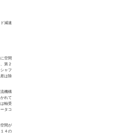
イド減速
。
部に空間
た、第２
。シャフ
誤差は除
整流機構
巻かれて
アは軸受
モータコ
の空間が
線１４の