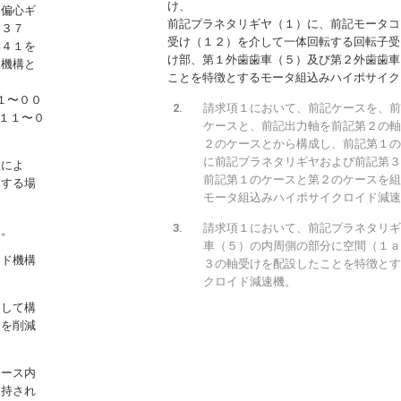
け、
、偏心ギ
前記プラネタリギヤ（１）に、前記モータコ
ヤ３７
受け（１２）を介して一体回転する回転子受
部４１を
け部、第１外歯歯車（５）及び第２外歯歯車
ド機構と
ことを特徴とするモータ組込みハイポサイク
１〜００
請求項１において、前記ケースを、前
１１〜０
ケースと、前記出力軸を前記第２の軸
２のケースとから構成し、前記第１の
に前記プラネタリギヤおよび前記第３
限によ
前記第１のケースと第２のケースを組
リする場
モータ組込みハイポサイクロイド減速
請求項１において、前記プラネタリギ
る。
車（５）の内周側の部分に空間（１ａ
イド機構
３の軸受けを配設したことを特徴とす
クロイド減速機。
として構
さを削減
ケース内
支持され