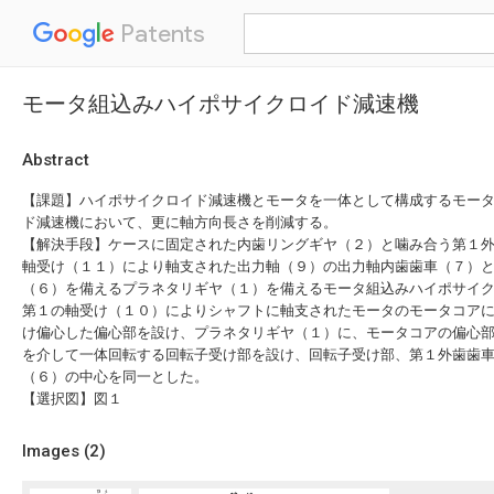
Patents
モータ組込みハイポサイクロイド減速機
Abstract
【課題】ハイポサイクロイド減速機とモータを一体として構成するモー
ド減速機において、更に軸方向長さを削減する。
【解決手段】ケースに固定された内歯リングギヤ（２）と噛み合う第１
軸受け（１１）により軸支された出力軸（９）の出力軸内歯歯車（７）
（６）を備えるプラネタリギヤ（１）を備えるモータ組込みハイポサイ
第１の軸受け（１０）によりシャフトに軸支されたモータのモータコア
け偏心した偏心部を設け、プラネタリギヤ（１）に、モータコアの偏心
を介して一体回転する回転子受け部を設け、回転子受け部、第１外歯歯
（６）の中心を同一とした。
【選択図】図１
Images (
2
)