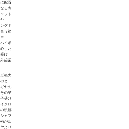
心に配置
となる内
シャフト
ギヤ
リングギ
み合う第
歯車
みハイポ
偏心した
軸受け
１外歯歯
の反発力
このと
リギヤの
、その第
転子受け
サイクロ
ドの軌跡
がシャフ
力軸が回
ギヤより