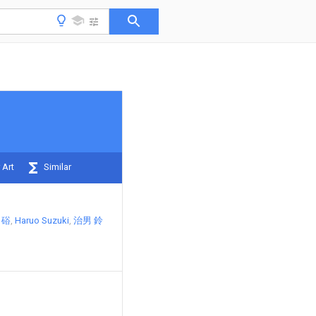
 Art
Similar
 硲
Haruo Suzuki
治男 鈴