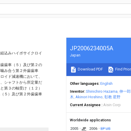
JP2006234005A
タ組込みハイポサイクロイ
Japan
外歯歯車（５）及び第２の
Download PDF
Find Prior
と噛み合う第２外歯歯車
クロイド減速機において、
に、シャフトから所定量だ
Other languages
English
部と第３の軸受け（１２）
Inventor
Shinichiro Hazama
伸一郎
車（５）及び第２外歯歯車
木
Akinori Hoshino
彰教 星野
Current Assignee
Aisin Corp
Worldwide applications
2005
JP
2006
EP
US