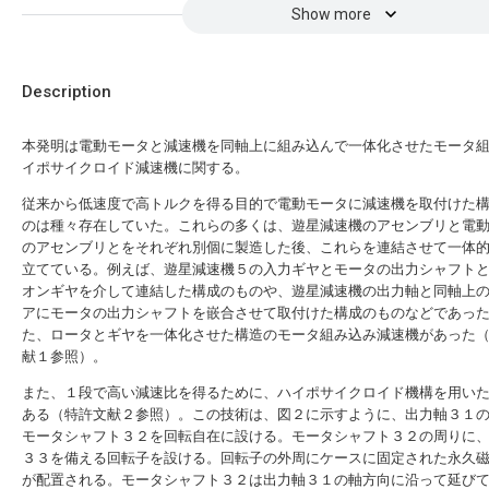
Show more
Description
本発明は電動モータと減速機を同軸上に組み込んで一体化させたモータ
イポサイクロイド減速機に関する。
従来から低速度で高トルクを得る目的で電動モータに減速機を取付けた
のは種々存在していた。これらの多くは、遊星減速機のアセンブリと電
のアセンブリとをそれぞれ別個に製造した後、これらを連結させて一体
立てている。例えば、遊星減速機５の入力ギヤとモータの出力シャフト
オンギヤを介して連結した構成のものや、遊星減速機の出力軸と同軸上
アにモータの出力シャフトを嵌合させて取付けた構成のものなどであっ
た、ロータとギヤを一体化させた構造のモータ組み込み減速機があった
献１参照）。
また、１段で高い減速比を得るために、ハイポサイクロイド機構を用い
ある（特許文献２参照）。この技術は、図２に示すように、出力軸３１
モータシャフト３２を回転自在に設ける。モータシャフト３２の周りに
３３を備える回転子を設ける。回転子の外周にケースに固定された永久
が配置される。モータシャフト３２は出力軸３１の軸方向に沿って延び