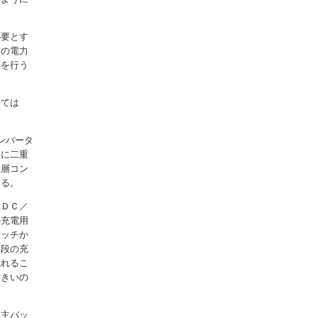
必要とす
８の電力
給を行う
いては
ンバータ
めに二重
重層コン
なる。
、ＤＣ／
の充電用
イッチか
手段の充
触れるこ
大きいの
、主バッ