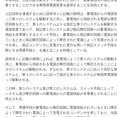
要とすることができる車両用電源装置を提供することを目的とする。
上記目的を達成するために請求項１に記載の発明は、蓄電池からの電源
って第１のシステムを駆動すると共に、蓄電池から供給される電源を降
圧回路を介して、第１のシステムよりも低圧な第２のシステムを駆動す
電源装置であって、前記第１のシステム及び前記降圧回路への蓄電池か
供給を非導通とするスイッチ手段と、蓄電池から前記降圧回路に電源が
ているときに前記降圧回路によって降圧された電源によって充電される
サを有し、前記コンデンサに充電された電力を用いて前記スイッチ手段
態とする導通手段と、を備えることを特徴としている。
請求項１に記載の発明によれば、蓄電池によって第１のシステムが駆動
共に、蓄電池から供給される電源が降圧回路によって降圧されることに
２のシステムが駆動される。すなわち、第２のシステムに比べて高圧な
ステムと、第１のシステムに比べて低圧な第２のシステムが車両用電源
って駆動される。
この時、第１のシステム及び第２のシステムは、スイッチ手段によって
システム及び降圧回路への蓄電池からの電源供給が非導通とされること
停止される。
そして、導通手段が蓄電池から降圧回路に電源供給されているときに降
よって降圧された電源によって充電されるコンデンサを有しており、当