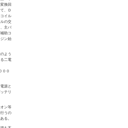
直変換回
して、Ｄ
本コイル
イルの交
し、主バ
び補助コ
ンジン始
術のよう
する二電
０００
用電源と
バッテリ
ンオン等
を行うの
がある。
電源を不