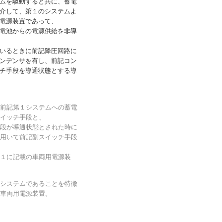
ムを駆動すると共に、蓄電
介して、第１のシステムよ
電源装置であって、
電池からの電源供給を非導
いるときに前記降圧回路に
ンデンサを有し、前記コン
チ手段を導通状態とする導
前記第１システムへの蓄電
イッチ手段と、
段が導通状態とされた時に
用いて前記副スイッチ手段
１に記載の車両用電源装
システムであることを特徴
車両用電源装置。