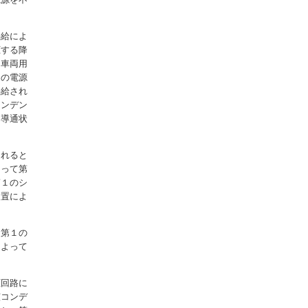
供給によ
圧する降
る車両用
らの電源
供給され
コンデン
を導通状
されると
よって第
第１のシ
装置によ
、第１の
によって
圧回路に
該コンデ