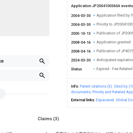
Application JP2004100360A event
Application filed by
2004-03-30
Priority to JP200410
2004-03-30
Publication of JP20
2005-10-13
Application granted
2008-04-16
Publication of JP40
2008-04-16
Anticipated expiratio
2024-03-30
ke
Expired - Fee Related
Status
Info
Patent citations (3)
Cited by (1
documents
Priority and Related App
External links
Espacenet
Global Do
Claims
(3)