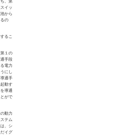
わち、第
てスイッ
電池から
きるの
動するこ
、第１の
導通手段
れる電力
ようにし
、導通手
を起動す
段を導通
ことがで
両の動力
システム
段は、シ
んだイグ