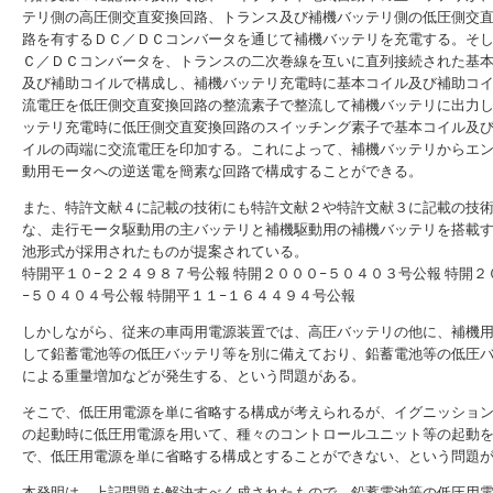
テリ側の高圧側交直変換回路、トランス及び補機バッテリ側の低圧側交
路を有するＤＣ／ＤＣコンバータを通じて補機バッテリを充電する。そ
Ｃ／ＤＣコンバータを、トランスの二次巻線を互いに直列接続された基
及び補助コイルで構成し、補機バッテリ充電時に基本コイル及び補助コ
流電圧を低圧側交直変換回路の整流素子で整流して補機バッテリに出力
ッテリ充電時に低圧側交直変換回路のスイッチング素子で基本コイル及
イルの両端に交流電圧を印加する。これによって、補機バッテリからエ
動用モータへの逆送電を簡素な回路で構成することができる。
また、特許文献４に記載の技術にも特許文献２や特許文献３に記載の技
な、走行モータ駆動用の主バッテリと補機駆動用の補機バッテリを搭載
池形式が採用されたものが提案されている。
特開平１０−２２４９８７号公報
特開２０００−５０４０３号公報
特開２
−５０４０４号公報
特開平１１−１６４４９４号公報
しかしながら、従来の車両用電源装置では、高圧バッテリの他に、補機
して鉛蓄電池等の低圧バッテリ等を別に備えており、鉛蓄電池等の低圧
による重量増加などが発生する、という問題がある。
そこで、低圧用電源を単に省略する構成が考えられるが、イグニッショ
の起動時に低圧用電源を用いて、種々のコントロールユニット等の起動
で、低圧用電源を単に省略する構成とすることができない、という問題
本発明は、上記問題を解決すべく成されたもので、鉛蓄電池等の低圧用