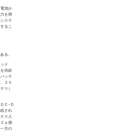
蓄電池か
電力を用
のシステ
とするこ
である。
リッド
源を供給
圧バッテ
が、２０
ッテリ）
ＤＣ−Ｄ
接続され
イナス入
１２ｐ側
の一方の