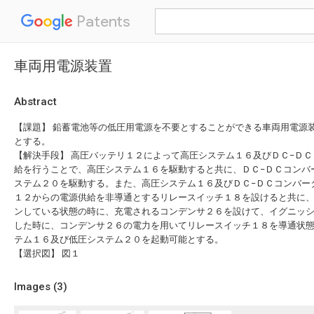
Patents
車両用電源装置
Abstract
【課題】 鉛蓄電池等の低圧用電源を不要とすることができる車両用電源
とする。
【解決手段】 高圧バッテリ１２によって高圧システム１６及びＤＣ−Ｄ
給を行うことで、高圧システム１６を駆動すると共に、ＤＣ−ＤＣコンバ
ステム２０を駆動する。また、高圧システム１６及びＤＣ−ＤＣコンバー
１２からの電源供給を非導通とするリレースイッチ１８を設けると共に
ンしている状態の時に、充電されるコンデンサ２６を設けて、イグニッ
した時に、コンデンサ２６の電力を用いてリレースイッチ１８を導通状
テム１６及び低圧システム２０を起動可能とする。
【選択図】 図１
Images (
3
)