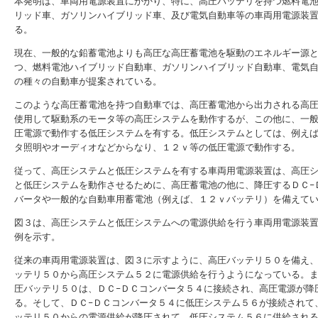
本発明は、車両用電源装置にかかり、特に、高圧バッテリを持つ燃料電
リッド車、ガソリンハイブリッド車、及び電気自動車等の車両用電源装
る。
現在、一般的な鉛蓄電池よりも高圧な高圧蓄電池を駆動のエネルギー源
つ、燃料電池ハイブリッド自動車、ガソリンハイブリッド自動車、電気
の種々の自動車が提案されている。
このような高圧蓄電池を持つ自動車では、高圧蓄電池から出力される高
使用して駆動系のモータ等の高圧システムを動作するが、この他に、一
圧電源で動作する低圧システムを有する。低圧システムとしては、例え
タ照明やオーディオなどからなり、１２ｖ等の低圧電源で動作する。
従って、高圧システムと低圧システムを有する車両用電源装置は、高圧
と低圧システムを動作させるために、高圧蓄電池の他に、降圧するＤＣ−
バータや一般的な自動車用蓄電池（例えば、１２ｖバッテリ）を備えて
図３は、高圧システムと低圧システムへの電源供給を行う車両用電源装
例を示す。
従来の車両用電源装置は、図３に示すように、高圧バッテリ５０を備え
ッテリ５０から高圧システム５２に電源供給を行うようになっている。
圧バッテリ５０は、ＤＣ−ＤＣコンバータ５４に接続され、高圧電源が降
る。そして、ＤＣ−ＤＣコンバータ５４に低圧システム５６が接続されて
ッテリ５０からの電源供給が降圧されて、低圧システム５６に供給され