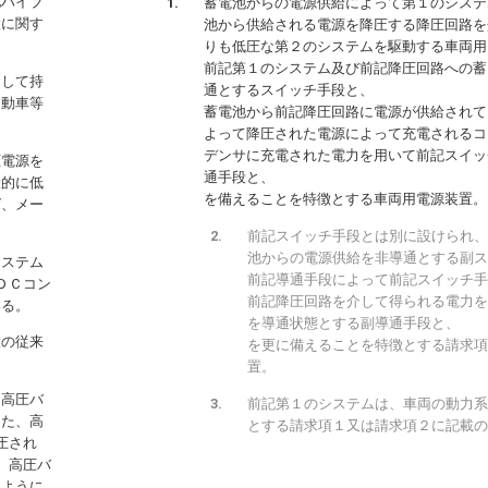
池ハイブ
蓄電池からの電源供給によって第１のシステ
置に関す
池から供給される電源を降圧する降圧回路を
りも低圧な第２のシステムを駆動する車両用
前記第１のシステム及び前記降圧回路への蓄
として持
通とするスイッチ手段と、
自動車等
蓄電池から前記降圧回路に電源が供給されて
よって降圧された電源によって充電されるコ
デンサに充電された電力を用いて前記スイッ
圧電源を
通手段と、
般的に低
を備えることを特徴とする車両用電源装置。
ば、メー
前記スイッチ手段とは別に設けられ、
池からの電源供給を非導通とする副ス
システム
前記導通手段によって前記スイッチ手
ＤＣコン
前記降圧回路を介して得られる電力を
いる。
を導通状態とする副導通手段と、
置の従来
を更に備えることを特徴とする請求項
置。
、高圧バ
前記第１のシステムは、車両の動力系
また、高
とする請求項１又は請求項２に記載の
圧され
、高圧バ
るように