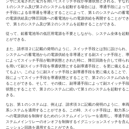
ンサに充電された電力を用いてスイッチ手段が導通状態とされる。すな
１のシステム及び第２のシステムを起動する場合には、導通手段によっ
チ手段による非導通を導通とすることによって、第１のシステムへの蓄
の電源供給及び降圧回路への蓄電池からの電源供給を再開することがで
で、第１のシステム及び第２のシステムを起動することができる。
従って、鉛蓄電池等の低圧用電源を不要としながら、システム全体を起
とができる。
また、請求項２に記載の発明のように、スイッチ手段とは別に設けられ
システムへの蓄電池からの電源供給を非導通とする副スイッチ手段と、
によってスイッチ手段が動津状態とされた時に、降圧回路を介して得ら
を用いて副スイッチ手段を導通状態とする副導通手段と、を更に備える
てもよい。このように副スイッチ手段と副導通手段を更に備えることで
段によってスイッチ手段を導通状態とすることで、第２のシステムのみ
ることができる。そして、その後に、副導通手段によって副スイッチ手
状態とすることで、第２のシステムに続いて第１のシステムを起動する
きる。
なお、第１のシステムは、例えば、請求項３に記載の発明のように、車
系システムを適用することができる。この時、スイッチ手段は、動力系
への電源供給を制御するためのシステムメインリレーを適用し、導通手
ステムメインリレーのオンオフを制御するイグニッションスイッチを含
ニッション回路を適用することができる。