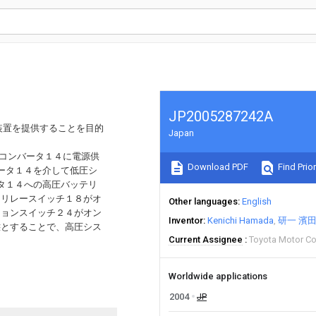
JP2005287242A
装置を提供することを目的
Japan
Ｃコンバータ１４に電源供
Download PDF
Find Prior
ータ１４を介して低圧シ
タ１４への高圧バッテリ
、リレースイッチ１８がオ
Other languages
English
ションスイッチ２４がオン
Inventor
Kenichi Hamada
研一 濱
態とすることで、高圧シス
Current Assignee
Toyota Motor C
Worldwide applications
2004
JP