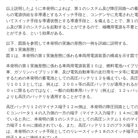
以上説明したように本発明によれば、第１のシステム及び降圧回路への
らの電源供給を非導通とするスイッチ手段と、コンデンサに充電された
いてスイッチ手段を導通状態とする導通手段と、を備えることで、第１
ム及び第２のシステムを起動することができるので、補機用電源を不要
とができる、という効果がある。
以下、図面を参照して本発明の実施の形態の一例を詳細に説明する。
［第１実施形態］
図１は、本発明の第１実施形態に係わる車両用電源装置の構成を示す図
本発明の第１実施形態に係わる車両用電源装置１０は、燃料電池ハイブ
車、ガソリンハイブリッド車、及び電気自動車等の走行用モータ等に電
するための本発明の蓄電池としての高圧バッテリ１２を備えている。高
リ１０１２としては、例えば、２００ｖ等の高圧バッテリが適用される
０ｖに限るものではなく、一般の自動車用バッテリ（例えば、１２ｖバ
よりも高圧のバッテリを適用することができる。
高圧バッテリ１２のマイナス端子１２ｍ側は、本発明の降圧回路としての
Ｃコンバータ１４の入力側の一方の端子（マイナス入力端子）１４ｍに
ていると共に、本発明の第１のシステムとしての高圧システム１６のマ
力端子１６ｍに接続されている。また、高圧バッテリ１２のプラス端子
は、本発明のスイッチ手段としてのリレースイッチ１８のスイッチ端子
端子１８ｓに接続されている。