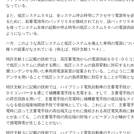
なっている。
また、低圧システム５６は、全システム停止時等にアクセサリ電源等を
るために、鉛蓄電池等のバッテリ５８が接続されており、該バッテリ５
を使ってシステム全体の起動や停止時等の低圧システム５６への電源供
ようになっている。
一方、このような高圧システムと低圧システムを備えた車両の電源につ
種々の提案がなされている（例えば、特許文献１〜４）。
特許文献１に記載の技術では、高圧蓄電池からの電源供給をＤＣ−ＤＣコ
で低圧システムに供給する際に、低圧システムの負荷変動に対応するた
層コンデンサを用いた車両用電源装置が提案されている。このように二
デンサを用いることで低圧システムの負荷変動に対応することが可能と
特許文献２に記載の技術では、ハイブリッド電気自動車の主蓄電手段が
ＤＣコンバータを通じて補機蓄電手段を充電する。そして、主蓄電手段
の昇圧回路を用いて、主蓄電手段の充電時に補機蓄電手段の低位端をス
らなる低位端接地開放手段で非接地としている。これによって、主蓄電
電時に誤って主蓄電手段の高位端又はそれに接続される高圧電気系統に
とがあっても、この主蓄電手段の高位端の対地インピーダンスが極めて
で感電障害が生じることがない。
特許文献３に記載の技術では、ハイブリッド電気自動車の主バッテリが