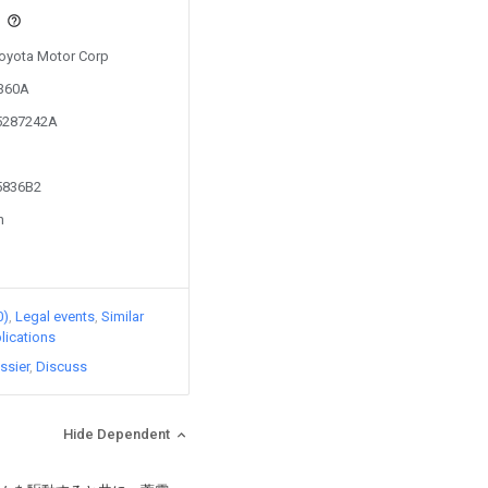
s
 Toyota Motor Corp
0360A
05287242A
75836B2
n
0)
Legal events
Similar
lications
ssier
Discuss
Hide Dependent