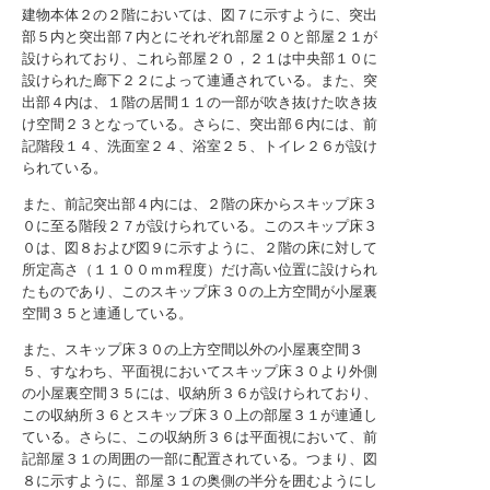
建物本体２の２階においては、図７に示すように、突出
部５内と突出部７内とにそれぞれ部屋２０と部屋２１が
設けられており、これら部屋２０，２１は中央部１０に
設けられた廊下２２によって連通されている。また、突
出部４内は、１階の居間１１の一部が吹き抜けた吹き抜
け空間２３となっている。さらに、突出部６内には、前
記階段１４、洗面室２４、浴室２５、トイレ２６が設け
られている。
また、前記突出部４内には、２階の床からスキップ床３
０に至る階段２７が設けられている。このスキップ床３
０は、図８および図９に示すように、２階の床に対して
所定高さ（１１００ｍｍ程度）だけ高い位置に設けられ
たものであり、このスキップ床３０の上方空間が小屋裏
空間３５と連通している。
また、スキップ床３０の上方空間以外の小屋裏空間３
５、すなわち、平面視においてスキップ床３０より外側
の小屋裏空間３５には、収納所３６が設けられており、
この収納所３６とスキップ床３０上の部屋３１が連通し
ている。さらに、この収納所３６は平面視において、前
記部屋３１の周囲の一部に配置されている。つまり、図
８に示すように、部屋３１の奥側の半分を囲むようにし