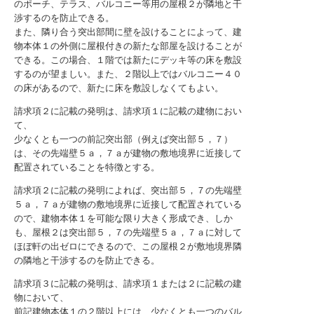
のポーチ、テラス、バルコニー等用の屋根２が隣地と干
渉するのを防止できる。
また、隣り合う突出部間に壁を設けることによって、建
物本体１の外側に屋根付きの新たな部屋を設けることが
できる。この場合、１階では新たにデッキ等の床を敷設
するのが望ましい。また、２階以上ではバルコニー４０
の床があるので、新たに床を敷設しなくてもよい。
請求項２に記載の発明は、請求項１に記載の建物におい
て、
少なくとも一つの前記突出部（例えば突出部５，７）
は、その先端壁５ａ，７ａが建物の敷地境界に近接して
配置されていることを特徴とする。
請求項２に記載の発明によれば、突出部５，７の先端壁
５ａ，７ａが建物の敷地境界に近接して配置されている
ので、建物本体１を可能な限り大きく形成でき、しか
も、屋根２は突出部５，７の先端壁５ａ，７ａに対して
ほぼ軒の出ゼロにできるので、この屋根２が敷地境界隣
の隣地と干渉するのを防止できる。
請求項３に記載の発明は、請求項１または２に記載の建
物において、
前記建物本体１の２階以上には、少なくとも一つのバル