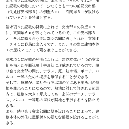
請求項５に記載の発明は、請求項１〜４のいずれか一項
に記載の建物において、少なくとも一つの前記突出部
（例えば突出部６）の側壁６ｄに、玄関扉６ｅが設けら
れていることを特徴とする。
請求項５に記載の発明によれば、突出部６の側壁６ｄ
に、玄関扉６ｅが設けられているので、この突出部６
と、それに隣り合う突出部５の間に設けられた、玄関ポ
ーチ４１に容易に出入りでき、また、その際に建物本体
１の屋根２によって雨を凌ぐことができる。
請求項１に記載の発明によれば、建物本体が４つの突出
部を備えた平面視略十字形状に形成されているので、隣
り合う突出部の間に、テラス、庭、駐車場、ポーチ、バ
ルコニー等のための場所を確保することができる。
そして、屋根が、隣り合う突出部の間にある場所用の屋
根を兼ねることになるので、敷地に対して許される範囲
内で、建物を大きく形成しても、玄関のポーチ、テラ
ス、バルコニー等用の屋根が隣地と干渉するのを防止で
きる。
また、隣り合う突出部間に壁を設けることによって、建
物本体の外側に屋根付きの新たな部屋を設けることがで
きる。