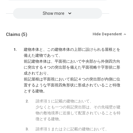
Show more
Claims
(5)
Hide Dependent
建物本体と、この建物本体の上部に設けられる屋根とを
備えた建物であって、
前記建物本体は、平面視において中央部から外側四方向
に突出する４つの突出部を備えた平面視略十字形状に形
成されており、
前記屋根は平面視において前記４つの突出部が内側に位
置するような平面視四角形状に形成されていること特徴
とする建物。
請求項１に記載の建物において、
少なくとも一つの前記突出部は、その先端壁が建
物の敷地境界に近接して配置されていることを特
徴とする建物。
請求項１または２に記載の建物において、