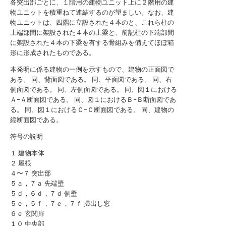
各突出部ごとに、１階用の建物ユニット上に２階用の建
物ユニットを積重ねて連結するのが望ましい。なお、建
物ユニットは、四隅に立設された４本のと、これら柱の
上端部間に架設された４本の上梁と、前記柱の下端部間
に架設された４本の下梁を有する骨組みを備えてほぼ箱
形に形成されたものである。
本発明に係る建物の一例を示すもので、建物の正面図で
ある。
同、背面図である。
同、平面図である。
同、右
側面図である。
同、左側面図である。
同、図１における
Ａ−Ａ断面図である。
同、図１におけるＢ−Ｂ断面図であ
る。
同、図１におけるＣ−Ｃ断面図である。
同、建物の
縦断面図である。
符号の説明
１ 建物本体
２ 屋根
４〜７ 突出部
５ａ，７ａ 先端壁
５ｄ，６ｄ，７ｄ 側壁
５ｅ，５ｆ，７ｅ，７ｆ 掃出し窓
６ｅ 玄関扉
１０ 中央部