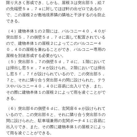
限り大きく形成でき、しかも、屋根３は突出部５，絵７
の先端壁５ａ，７ａに対してほぼ軒の出ゼロであるの
で、この屋根２が敷地境界隣の隣地と干渉するのを防止
できる。
（４）建物本体１の２階には、バルコニー４０，４０が
突出部５，７の側壁５ｄ，７ｄに面して配置されている
ので、建物本体１の屋根２によってこのバルコニー４
０，４０の屋根を兼ねることができ、バルコニー専用の
屋根を別途形成する必要がない。
（５）突出部５，７の側壁５ｄ，７ｄに、１階において
は掃出し窓５ｅ，７ｅが設けられ、２階においては掃出
し窓５ｆ，７ｆが設けられているので、この突出部５，
７と、それに隣り合う突出部４の間に設けられた、テラ
スやバルコニー４０，４０に容易に出入りでき、また、
その際に建物本体１の屋根２によって雨を凌ぐことがで
きる。
（６）突出部６の側壁６ｄに、玄関扉６ｅが設けられて
いるので、この突出部６と、それに隣り合う突出部５の
間に設けられた、駐車場兼用の玄関ポーチ４１に容易に
出入りでき、また、その際に建物本体１の屋根２によっ
て雨を凌ぐことができる。