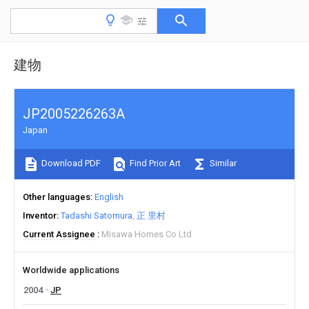
建物
JP2005226263A
Japan
Download PDF
Find Prior Art
Similar
Other languages
English
Inventor
Tadashi Satomura
正 里村
Current Assignee
Misawa Homes Co Ltd
Worldwide applications
2004
JP