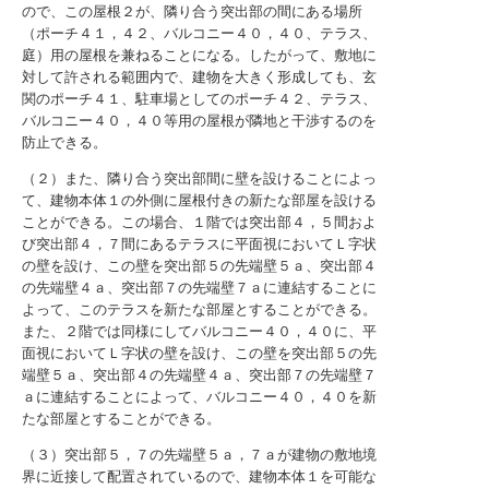
ので、この屋根２が、隣り合う突出部の間にある場所
（ポーチ４１，４２、バルコニー４０，４０、テラス、
庭）用の屋根を兼ねることになる。したがって、敷地に
対して許される範囲内で、建物を大きく形成しても、玄
関のポーチ４１、駐車場としてのポーチ４２、テラス、
バルコニー４０，４０等用の屋根が隣地と干渉するのを
防止できる。
（２）また、隣り合う突出部間に壁を設けることによっ
て、建物本体１の外側に屋根付きの新たな部屋を設ける
ことができる。この場合、１階では突出部４，５間およ
び突出部４，７間にあるテラスに平面視においてＬ字状
の壁を設け、この壁を突出部５の先端壁５ａ、突出部４
の先端壁４ａ、突出部７の先端壁７ａに連結することに
よって、このテラスを新たな部屋とすることができる。
また、２階では同様にしてバルコニー４０，４０に、平
面視においてＬ字状の壁を設け、この壁を突出部５の先
端壁５ａ、突出部４の先端壁４ａ、突出部７の先端壁７
ａに連結することによって、バルコニー４０，４０を新
たな部屋とすることができる。
（３）突出部５，７の先端壁５ａ，７ａが建物の敷地境
界に近接して配置されているので、建物本体１を可能な