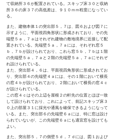
て収納所３６が配置されている。スキップ床３０と収納
所３６の床３７の高低差は、９１０ｍｍ程度になってい
る。
また、建物本体１の突出部５，７は、図６および図７に
示すように、平面視四角形状に形成されており、その先
端壁５ａ，７ａはそれぞれ建物の敷地境界に近接して配
置されている。先端壁５ａ，７ａには、それぞれ窓５
ｂ，７ｂが設けられており、これら窓５ｂ，７ｂは１階
の先端壁５ａ，７ａと２階の先端壁５ａ，７ａにそれぞ
れ設けられている。
また、突出部４，６は、平面視四角形状に形成されてお
り、突出部４の先端壁４ａには、その１階において横長
の窓４ｂが設けられており、２階において横長の窓４ｃ
が設けられている。
この窓４ｃはその上辺を屋根２の軒先の位置とほぼ一致
して設けられており、これによって、前記スキップ床３
０上の部屋３１に採光や通風を確保できるようになって
いる。また、突出部６の先端壁６ａには、特に窓は設け
られていないが、この先端壁６ａにも適宜窓を設けても
よい。
また、突出部５，７の側壁５ｄ，７ｄには、図１および