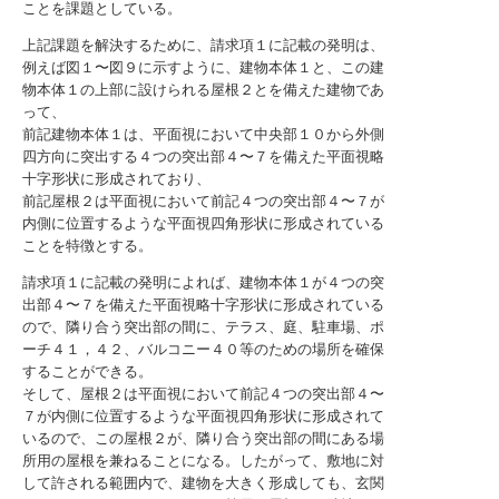
ことを課題としている。
上記課題を解決するために、請求項１に記載の発明は、
例えば図１〜図９に示すように、建物本体１と、この建
物本体１の上部に設けられる屋根２とを備えた建物であ
って、
前記建物本体１は、平面視において中央部１０から外側
四方向に突出する４つの突出部４〜７を備えた平面視略
十字形状に形成されており、
前記屋根２は平面視において前記４つの突出部４〜７が
内側に位置するような平面視四角形状に形成されている
ことを特徴とする。
請求項１に記載の発明によれば、建物本体１が４つの突
出部４〜７を備えた平面視略十字形状に形成されている
ので、隣り合う突出部の間に、テラス、庭、駐車場、ポ
ーチ４１，４２、バルコニー４０等のための場所を確保
することができる。
そして、屋根２は平面視において前記４つの突出部４〜
７が内側に位置するような平面視四角形状に形成されて
いるので、この屋根２が、隣り合う突出部の間にある場
所用の屋根を兼ねることになる。したがって、敷地に対
して許される範囲内で、建物を大きく形成しても、玄関