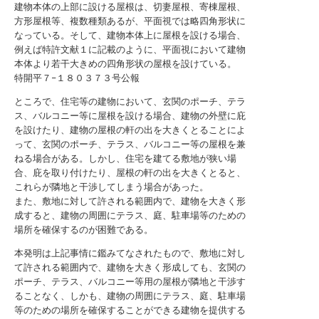
建物本体の上部に設ける屋根は、切妻屋根、寄棟屋根、
方形屋根等、複数種類あるが、平面視では略四角形状に
なっている。そして、建物本体上に屋根を設ける場合、
例えば特許文献１に記載のように、平面視において建物
本体より若干大きめの四角形状の屋根を設けている。
特開平７−１８０３７３号公報
ところで、住宅等の建物において、玄関のポーチ、テラ
ス、バルコニー等に屋根を設ける場合、建物の外壁に庇
を設けたり、建物の屋根の軒の出を大きくとることによ
って、玄関のポーチ、テラス、バルコニー等の屋根を兼
ねる場合がある。しかし、住宅を建てる敷地が狭い場
合、庇を取り付けたり、屋根の軒の出を大きくとると、
これらが隣地と干渉してしまう場合があった。
また、敷地に対して許される範囲内で、建物を大きく形
成すると、建物の周囲にテラス、庭、駐車場等のための
場所を確保するのが困難である。
本発明は上記事情に鑑みてなされたもので、敷地に対し
て許される範囲内で、建物を大きく形成しても、玄関の
ポーチ、テラス、バルコニー等用の屋根が隣地と干渉す
ることなく、しかも、建物の周囲にテラス、庭、駐車場
等のための場所を確保することができる建物を提供する