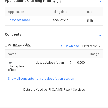
Applications Claiming Priority (1)
Application
Filing date
Title
JP2004033882A
2004-02-10
建物
Concepts
machine-extracted
Download
Filter table
Name
Image
Se
abstract,description
7
0.000
interceptive
effect
Show all concepts from the description section
Data provided by IFI CLAIMS Patent Services