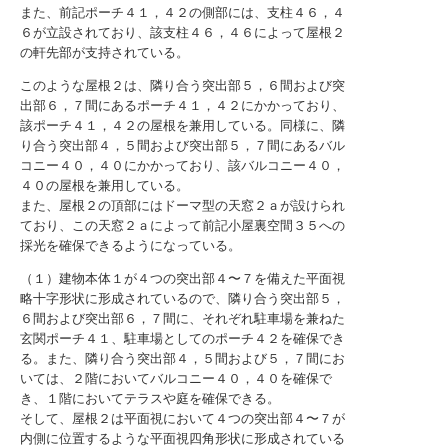
また、前記ポーチ４１，４２の側部には、支柱４６，４
６が立設されており、該支柱４６，４６によって屋根２
の軒先部が支持されている。
このような屋根２は、隣り合う突出部５，６間および突
出部６，７間にあるポーチ４１，４２にかかっており、
該ポーチ４１，４２の屋根を兼用している。同様に、隣
り合う突出部４，５間および突出部５，７間にあるバル
コニー４０，４０にかかっており、該バルコニー４０，
４０の屋根を兼用している。
また、屋根２の頂部にはドーマ型の天窓２ａが設けられ
ており、この天窓２ａによって前記小屋裏空間３５への
採光を確保できるようになっている。
（１）建物本体１が４つの突出部４〜７を備えた平面視
略十字形状に形成されているので、隣り合う突出部５，
６間および突出部６，７間に、それぞれ駐車場を兼ねた
玄関ポーチ４１、駐車場としてのポーチ４２を確保でき
る。また、隣り合う突出部４，５間および５，７間にお
いては、２階においてバルコニー４０，４０を確保で
き、１階においてテラスや庭を確保できる。
そして、屋根２は平面視において４つの突出部４〜７が
内側に位置するような平面視四角形状に形成されている