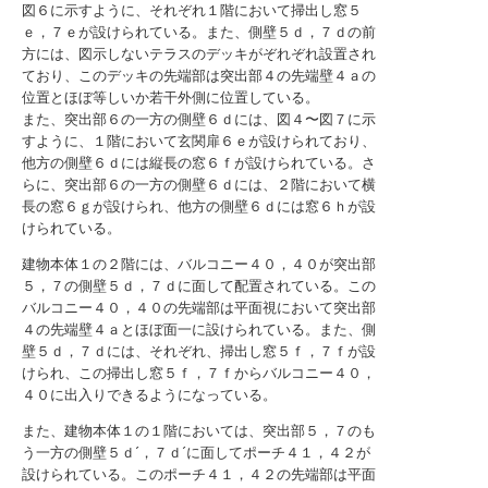
図６に示すように、それぞれ１階において掃出し窓５
ｅ，７ｅが設けられている。また、側壁５ｄ，７ｄの前
方には、図示しないテラスのデッキがぞれぞれ設置され
ており、このデッキの先端部は突出部４の先端壁４ａの
位置とほぼ等しいか若干外側に位置している。
また、突出部６の一方の側壁６ｄには、図４〜図７に示
すように、１階において玄関扉６ｅが設けられており、
他方の側壁６ｄには縦長の窓６ｆが設けられている。さ
らに、突出部６の一方の側壁６ｄには、２階において横
長の窓６ｇが設けられ、他方の側壁６ｄには窓６ｈが設
けられている。
建物本体１の２階には、バルコニー４０，４０が突出部
５，７の側壁５ｄ，７ｄに面して配置されている。この
バルコニー４０，４０の先端部は平面視において突出部
４の先端壁４ａとほぼ面一に設けられている。また、側
壁５ｄ，７ｄには、それぞれ、掃出し窓５ｆ，７ｆが設
けられ、この掃出し窓５ｆ，７ｆからバルコニー４０，
４０に出入りできるようになっている。
また、建物本体１の１階においては、突出部５，７のも
う一方の側壁５ｄ´，７ｄ´に面してポーチ４１，４２が
設けられている。このポーチ４１，４２の先端部は平面