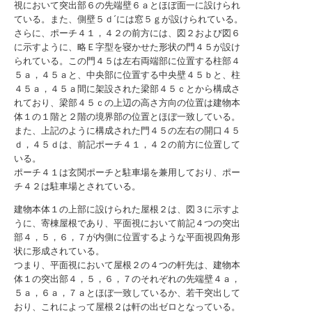
視において突出部６の先端壁６ａとほぼ面一に設けられ
ている。また、側壁５ｄ´には窓５ｇが設けられている。
さらに、ポーチ４１，４２の前方には、図２および図６
に示すように、略Ｅ字型を寝かせた形状の門４５が設け
られている。この門４５は左右両端部に位置する柱部４
５ａ，４５ａと、中央部に位置する中央壁４５ｂと、柱
４５ａ，４５ａ間に架設された梁部４５ｃとから構成さ
れており、梁部４５ｃの上辺の高さ方向の位置は建物本
体１の１階と２階の境界部の位置とほぼ一致している。
また、上記のように構成された門４５の左右の開口４５
ｄ，４５ｄは、前記ポーチ４１，４２の前方に位置して
いる。
ポーチ４１は玄関ポーチと駐車場を兼用しており、ポー
チ４２は駐車場とされている。
建物本体１の上部に設けられた屋根２は、図３に示すよ
うに、寄棟屋根であり、平面視において前記４つの突出
部４，５，６，７が内側に位置するような平面視四角形
状に形成されている。
つまり、平面視において屋根２の４つの軒先は、建物本
体１の突出部４，５，６，７のそれぞれの先端壁４ａ，
５ａ，６ａ，７ａとほぼ一致しているか、若干突出して
おり、これによって屋根２は軒の出ゼロとなっている。