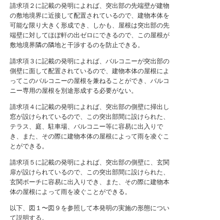
請求項２に記載の発明によれば、突出部の先端壁が建物
の敷地境界に近接して配置されているので、建物本体を
可能な限り大きく形成でき、しかも、屋根は突出部の先
端壁に対してほぼ軒の出ゼロにできるので、この屋根が
敷地境界隣の隣地と干渉するのを防止できる。
請求項３に記載の発明によれば、バルコニーが突出部の
側壁に面して配置されているので、建物本体の屋根によ
ってこのバルコニーの屋根を兼ねることができ、バルコ
ニー専用の屋根を別途形成する必要がない。
請求項４に記載の発明によれば、突出部の側壁に掃出し
窓が設けられているので、この突出部間に設けられた、
テラス、庭、駐車場、バルコニー等に容易に出入りで
き、また、その際に建物本体の屋根によって雨を凌ぐこ
とができる。
請求項５に記載の発明によれば、突出部の側壁に、玄関
扉が設けられているので、この突出部間に設けられた、
玄関ポーチに容易に出入りでき、また、その際に建物本
体の屋根によって雨を凌ぐことができる。
以下、図１〜図９を参照して本発明の実施の形態につい
て説明する。