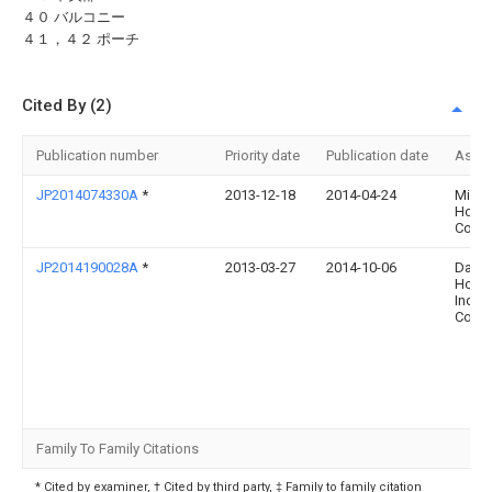
４０ バルコニー
４１，４２ ポーチ
Cited By (2)
Publication number
Priority date
Publication date
Assi
JP2014074330A
*
2013-12-18
2014-04-24
Misa
Home
Co Lt
JP2014190028A
*
2013-03-27
2014-10-06
Daiw
Hous
Indus
Co Lt
Family To Family Citations
* Cited by examiner, † Cited by third party, ‡ Family to family citation