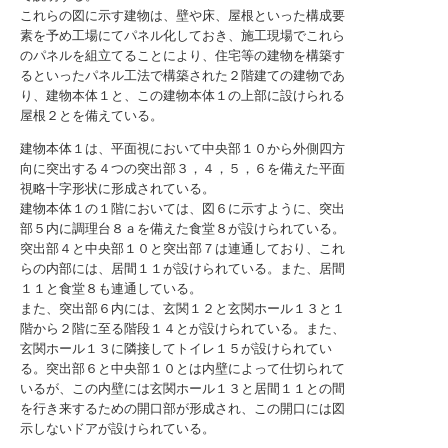
これらの図に示す建物は、壁や床、屋根といった構成要
素を予め工場にてパネル化しておき、施工現場でこれら
のパネルを組立てることにより、住宅等の建物を構築す
るといったパネル工法で構築された２階建ての建物であ
り、建物本体１と、この建物本体１の上部に設けられる
屋根２とを備えている。
建物本体１は、平面視において中央部１０から外側四方
向に突出する４つの突出部３，４，５，６を備えた平面
視略十字形状に形成されている。
建物本体１の１階においては、図６に示すように、突出
部５内に調理台８ａを備えた食堂８が設けられている。
突出部４と中央部１０と突出部７は連通しており、これ
らの内部には、居間１１が設けられている。また、居間
１１と食堂８も連通している。
また、突出部６内には、玄関１２と玄関ホール１３と１
階から２階に至る階段１４とが設けられている。また、
玄関ホール１３に隣接してトイレ１５が設けられてい
る。突出部６と中央部１０とは内壁によって仕切られて
いるが、この内壁には玄関ホール１３と居間１１との間
を行き来するための開口部が形成され、この開口には図
示しないドアが設けられている。