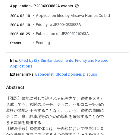
Application JP2004033882A events
Application filed by Misawa Homes Co Ltd
2004-02-10
Priority to JP2004033882A
2004-02-10
Publication of JP2005226263A
2005-08-25
Pending
Status
Info
Cited by (2)
Similar documents
Priority and Related
Applications
External links
Espacenet
Global Dossier
Discuss
Abstract
【課題】敷地に対して許される範囲内で、建物を大きく
形成しても、玄関のポーチ、テラス、バルコニー等用の
屋根が隣地と干渉することなく、しかも、建物の周囲に
テラス、庭、駐車場等のための場所を確保することがで
きる建物を提供する。
【解決手段】建物本体１は、平面視において中央部１０
から外側四方向に突出する４つの突出部４〜７を備えた