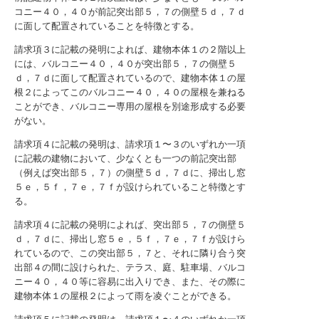
コニー４０，４０が前記突出部５，７の側壁５ｄ，７ｄ
に面して配置されていることを特徴とする。
請求項３に記載の発明によれば、建物本体１の２階以上
には、バルコニー４０，４０が突出部５，７の側壁５
ｄ，７ｄに面して配置されているので、建物本体１の屋
根２によってこのバルコニー４０，４０の屋根を兼ねる
ことができ、バルコニー専用の屋根を別途形成する必要
がない。
請求項４に記載の発明は、請求項１〜３のいずれか一項
に記載の建物において、少なくとも一つの前記突出部
（例えば突出部５，７）の側壁５ｄ，７ｄに、掃出し窓
５ｅ，５ｆ，７ｅ，７ｆが設けられていること特徴とす
る。
請求項４に記載の発明によれば、突出部５，７の側壁５
ｄ，７ｄに、掃出し窓５ｅ，５ｆ，７ｅ，７ｆが設けら
れているので、この突出部５，７と、それに隣り合う突
出部４の間に設けられた、テラス、庭、駐車場、バルコ
ニー４０，４０等に容易に出入りでき、また、その際に
建物本体１の屋根２によって雨を凌ぐことができる。