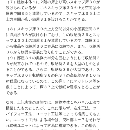
（７）建物本体１に２階の床より高いスキップ床３０が
設けられているが、このスキップ床３０の上方空間は小
屋裏空間３５と連通しているので、スキップ床３５上に
上方空間が広い部屋３１を設けることができる。
（８）スキップ床３０の上方空間以外の小屋裏空間３５
に収納所３６が設けられており、この収納所３６とスキ
ップ床３０上の部屋３１が連通しているので、部屋３１
から物品を収納所３６に容易に収納でき、また、収納所
３６から物品を容易に取り出すことができる。
（９）部屋３１の奥側の半分を囲むようにして収納所３
６が配置されているので、収納所３６を大型のものとす
ることができる。さらに、収納所３６が大型であり、ス
キップ床３０と収納所３６の床３７の高低差が９１０ｍ
ｍ程度になっているので、この床３７にマットレス等を
敷くことによって、床３７上で仮眠や睡眠をとることが
できる。
なお、上記実施の形態では、建物本体１をパネル工法で
構築したものとしたが、これに限らず、在来工法、ツー
バイフォー工法、ユニット工法等によって構築してもよ
い。ユニット工法による場合は、突出部４〜７をそれぞ
れ建物ユニットによって容易に構築できる。この場合、