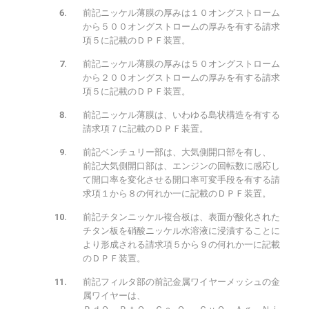
前記ニッケル薄膜の厚みは１０オングストローム
から５００オングストロームの厚みを有する請求
項５に記載のＤＰＦ装置。
前記ニッケル薄膜の厚みは５０オングストローム
から２００オングストロームの厚みを有する請求
項５に記載のＤＰＦ装置。
前記ニッケル薄膜は、いわゆる島状構造を有する
請求項７に記載のＤＰＦ装置。
前記ベンチュリー部は、大気側開口部を有し、
前記大気側開口部は、エンジンの回転数に感応し
て開口率を変化させる開口率可変手段を有する請
求項１から８の何れか一に記載のＤＰＦ装置。
前記チタンニッケル複合板は、表面が酸化された
チタン板を硝酸ニッケル水溶液に浸漬することに
より形成される請求項５から９の何れか一に記載
のＤＰＦ装置。
前記フィルタ部の前記金属ワイヤーメッシュの金
属ワイヤーは、