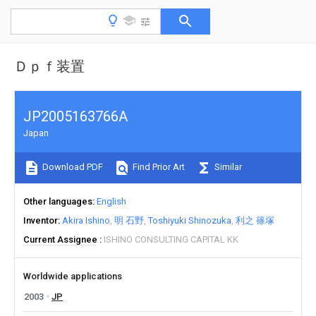
Ｄｐｆ装置
JP2005163766A
Japan
Download PDF
Find Prior Art
Similar
Other languages
English
Inventor
Akira Ishino
明 石野
Toshiyuki Shinozuka
利之 篠塚
Current Assignee
ISHINO CONSULTING CAPITAL KK
Worldwide applications
2003
JP