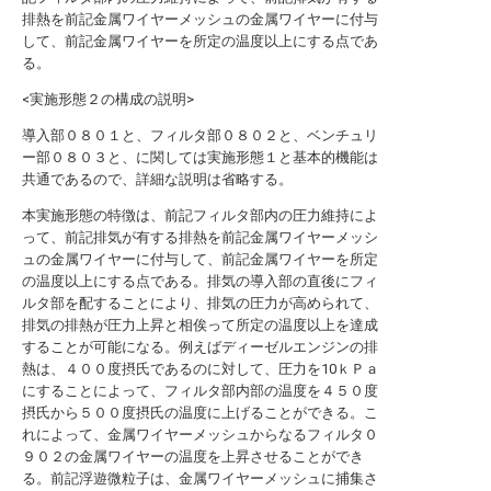
排熱を前記金属ワイヤーメッシュの金属ワイヤーに付与
して、前記金属ワイヤーを所定の温度以上にする点であ
る。
<実施形態２の構成の説明>
導入部０８０１と、フィルタ部０８０２と、ベンチュリ
ー部０８０３と、に関しては実施形態１と基本的機能は
共通であるので、詳細な説明は省略する。
本実施形態の特徴は、前記フィルタ部内の圧力維持によ
って、前記排気が有する排熱を前記金属ワイヤーメッシ
ュの金属ワイヤーに付与して、前記金属ワイヤーを所定
の温度以上にする点である。排気の導入部の直後にフィ
ルタ部を配することにより、排気の圧力が高められて、
排気の排熱が圧力上昇と相俟って所定の温度以上を達成
することが可能になる。例えばディーゼルエンジンの排
熱は、４００度摂氏であるのに対して、圧力を10ｋＰａ
にすることによって、フィルタ部内部の温度を４５０度
摂氏から５００度摂氏の温度に上げることができる。こ
れによって、金属ワイヤーメッシュからなるフィルタ０
９０２の金属ワイヤーの温度を上昇させることができ
る。前記浮遊微粒子は、金属ワイヤーメッシュに捕集さ