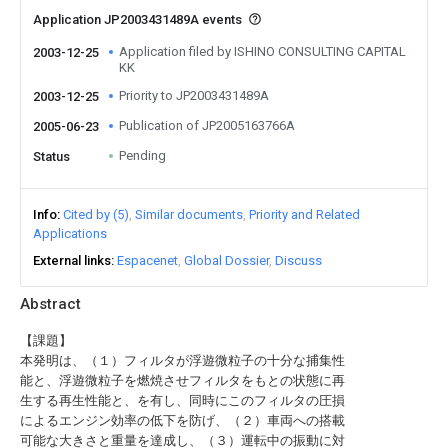
Application JP2003431489A events
Application filed by ISHINO CONSULTING CAPITAL
2003-12-25
KK
Priority to JP2003431489A
2003-12-25
Publication of JP2005163766A
2005-06-23
Pending
Status
Info
Cited by (5)
Similar documents
Priority and Related
Applications
External links
Espacenet
Global Dossier
Discuss
Abstract
【課題】
本発明は、（１）フィルタが浮遊微粒子の十分な捕集性
能と、浮遊微粒子を燃焼させフィルタをもとの状態に再
生する再生性能と、を有し、同時にこのフィルタの圧損
によるエンジン効率の低下を防げ、（２）車両への搭載
可能な大きさと重量を達成し、（３）運転中の振動に対