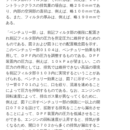
ントラッククラスの排気量の場合は、略２５０ｍｍであ
り、内部の空洞部の直径は、例えば、略１００ｍｍであ
る。また、フィルタの厚みは、例えば、略１９０ｍｍで
ある。
「ベンチュリー部」は、前記フィルタ部の後段に配置さ
れ前記フィルタ部内の圧力を所定圧力に維持するための
ものである。図２および図３にその配置概念図を示す。
このベンチュリー部０１０４は、ベンチュリー効果を利
用して、ＤＰＦ内の圧力を調整するものである。ＤＰＦ
装置内の圧力は、例えば、１０ｋＰａが望ましい。この
圧力の作用としては、排気では維持できない高温の環境
を前記フィルタ部０１０３内に実現するということがあ
げられる。ベンチュリー効果とは、図７に示すベンチュ
リー管０７０１のように、口を絞り、流速を速めること
によって圧力を抑制するものである。なお、エンジンの
回転速度によって、排出ガス量が異なってくるために、
例えば、図７に示すベンチュリー部の側面に一以上の開
口０７０２を設けて、拡散する排気をここから漏出させ
ることによって、ＤＰＦ装置内の圧力を低減させること
ができる。エンジンの回転速度が上昇すると、排気が多
くなるため、開口０７０２から多くの排気が漏出するこ