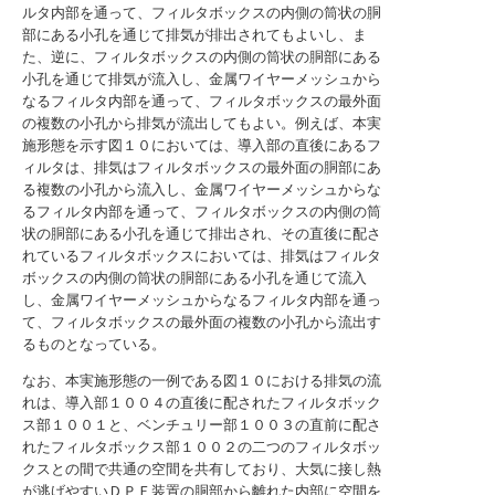
ルタ内部を通って、フィルタボックスの内側の筒状の胴
部にある小孔を通じて排気が排出されてもよいし、ま
た、逆に、フィルタボックスの内側の筒状の胴部にある
小孔を通じて排気が流入し、金属ワイヤーメッシュから
なるフィルタ内部を通って、フィルタボックスの最外面
の複数の小孔から排気が流出してもよい。例えば、本実
施形態を示す図１０においては、導入部の直後にあるフ
ィルタは、排気はフィルタボックスの最外面の胴部にあ
る複数の小孔から流入し、金属ワイヤーメッシュからな
るフィルタ内部を通って、フィルタボックスの内側の筒
状の胴部にある小孔を通じて排出され、その直後に配さ
れているフィルタボックスにおいては、排気はフィルタ
ボックスの内側の筒状の胴部にある小孔を通じて流入
し、金属ワイヤーメッシュからなるフィルタ内部を通っ
て、フィルタボックスの最外面の複数の小孔から流出す
るものとなっている。
なお、本実施形態の一例である図１０における排気の流
れは、導入部１００４の直後に配されたフィルタボック
ス部１００１と、ベンチュリー部１００３の直前に配さ
れたフィルタボックス部１００２の二つのフィルタボッ
クスとの間で共通の空間を共有しており、大気に接し熱
が逃げやすいＤＰＦ装置の胴部から離れた内部に空間を