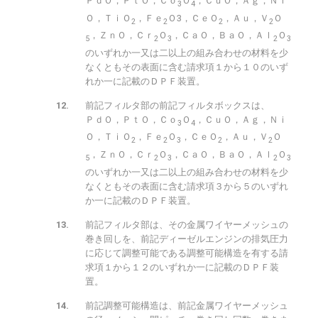
ＰｄＯ，ＰｔＯ，Ｃｏ
Ｏ
，ＣｕＯ，Ａｇ，Ｎｉ
3
4
Ｏ，ＴｉＯ
，Ｆｅ
Ｏ3，ＣｅＯ
，Ａｕ，Ｖ
Ｏ
2
2
2
2
，ＺｎＯ，Ｃｒ
Ｏ
，ＣａＯ，ＢａＯ，Ａｌ
Ｏ
5
2
3
2
3
のいずれか一又は二以上の組み合わせの材料を少
なくともその表面に含む請求項１から１０のいず
れか一に記載のＤＰＦ装置。
前記フィルタ部の前記フィルタボックスは、
ＰｄＯ，ＰｔＯ，Ｃｏ
Ｏ
，ＣｕＯ，Ａｇ，Ｎｉ
3
4
Ｏ，ＴｉＯ
，Ｆｅ
Ｏ
，ＣｅＯ
，Ａｕ，Ｖ
Ｏ
2
2
3
2
2
，ＺｎＯ，Ｃｒ
Ｏ
，ＣａＯ，ＢａＯ，Ａｌ
Ｏ
5
2
3
2
3
のいずれか一又は二以上の組み合わせの材料を少
なくともその表面に含む請求項３から５のいずれ
か一に記載のＤＰＦ装置。
前記フィルタ部は、その金属ワイヤーメッシュの
巻き回しを、前記ディーゼルエンジンの排気圧力
に応じて調整可能である調整可能構造を有する請
求項１から１２のいずれか一に記載のＤＰＦ装
置。
前記調整可能構造は、前記金属ワイヤーメッシュ