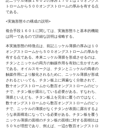
記ニッケル薄膜１６０２の厚み１７０１は１０オングス
トロームから５００オングストロームの厚みを有する点
である。
<実施形態６の構成の説明>
複合手段１６０１に関しては、実施形態５と基本的機能
は同一であるので詳細な説明は省略する。
本実施形態の特徴点は、前記ニッケル薄膜の厚みは１０
オングストロームから５００オングストロームの厚みを
有する点である。本来ニッケル薄膜を形成させるのは、
チタンとニッケルの両方の触媒作用を有効に生かすため
である。オイルスモークは、チタンとニッケルの両者の
触媒作用により酸化されるために、ニッケル薄膜が形成
されるといっても、チタン板上に満遍なく分散されて、
数十オングストロームから数百オングストロームのピッ
チで、チタン板が露出している必要がある。すなわち、
薄膜といえども、チタン板上を完全に覆うのではなく、
数十オングストロームから数百オングストロームのピッ
チで、ニッケルの薄膜がなくチタンが表面に露出するよ
うな表面構造になっている必要がある。チタン板を覆う
ニッケル薄膜の面積のチタン板の面積に対する面積比は
５０％が理想であり、例えば、一辺が数百オングストロ