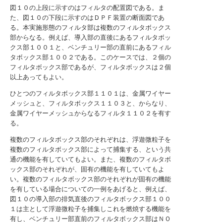
図１０の上段に示すのはフィルタの配置図である。ま
た、図１０の下段に示すのはＤＰＦ装置の断面図であ
る。本実施形態のフィルタ部は複数のフィルタボックス
部からなる。例えば、導入部の直後にあるフィルタボッ
クス部１００１と、ベンチュリー部の直前にあるフィル
タボックス部１００２である。このケースでは、２個の
フィルタボックス部であるが、フィルタボックスは２個
以上あってもよい。
ひとつのフィルタボックス部１１０１は、金属ワイヤー
メッシュと、フィルタボックス１１０３と、からなり、
金属ワイヤーメッシュからなるフィルタ１１０２を有す
る。
複数のフィルタボックス部のそれぞれは、浮遊微粒子を
複数のフィルタボックス部によって捕集する、という共
通の機能を有していてもよい。また、複数のフィルタボ
ックス部のそれぞれが、固有の機能を有していてもよ
い。複数のフィルタボックス部のそれぞれが固有の機能
を有している場合についての一例をあげると、例えば、
図１０の導入部の排気直後のフィルタボックス部１００
１は主として浮遊微粒子を捕集しこれを燃焼する機能を
有し、ベンチュリー部直前のフィルタボックス部はＮＯ