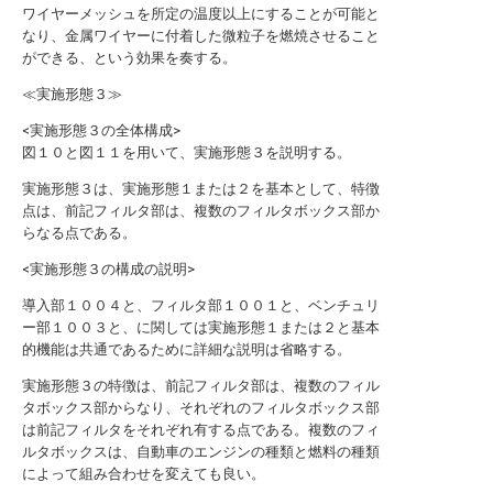
ワイヤーメッシュを所定の温度以上にすることが可能と
なり、金属ワイヤーに付着した微粒子を燃焼させること
ができる、という効果を奏する。
≪実施形態３≫
<実施形態３の全体構成>
図１０と図１１を用いて、実施形態３を説明する。
実施形態３は、実施形態１または２を基本として、特徴
点は、前記フィルタ部は、複数のフィルタボックス部か
らなる点である。
<実施形態３の構成の説明>
導入部１００４と、フィルタ部１００１と、ベンチュリ
ー部１００３と、に関しては実施形態１または２と基本
的機能は共通であるために詳細な説明は省略する。
実施形態３の特徴は、前記フィルタ部は、複数のフィル
タボックス部からなり、それぞれのフィルタボックス部
は前記フィルタをそれぞれ有する点である。複数のフィ
ルタボックスは、自動車のエンジンの種類と燃料の種類
によって組み合わせを変えても良い。