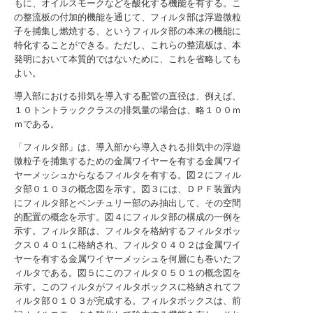
もに、オイルスモークなどを酸化する機能を有する。こ
の整流板の付加的機能を通じて、フィルタ部は浮遊微粒
子を捕集し燃焼する、というフィルタ部の本来の機能に
特化することができる。ただし、これらの整流板は、本
発明において本質的ではないために、これを省略しても
よい。
導入部における排気を導入する配管の直径は、例えば、
１０トントラッククラスの排気量の場合は、略１００ｍ
ｍである。
「フィルタ部」は、導入部から導入される排気中の浮遊
微粒子を捕集するための金属ワイヤーを有する金属ワイ
ヤーメッシュからなるフィルタを有する。図２にフィル
タ部０１０３の概念図を示す。図３には、ＤＰＦ装置内
にフィルタ部とベンチュリー部のみ抽出して、その空間
的配置の概念を示す。図４にフィルタ部の構成の一例を
示す。フィルタ部は、フィルタを格納するフィルタボッ
クス０４０１に格納され、フィルタ０４０２は金属ワイ
ヤーを有する金属ワイヤーメッシュを何層にも巻いたフ
ィルタである。図５にこのフィルタ０５０１の概念図を
示す。このフィルタがフィルタボックスに格納されてフ
ィルタ部０１０３が完成する。フィルタボックスは、前