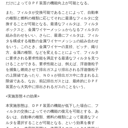
だけによってＤＰＦ装置の機能向上が可能となる。
また、フィルタが交換可能であることによって、自動車
の種類と燃料の種類に応じてそれに最適なフィルタに交
換することが可能となる。最適なフィルタは、フィルタ
ボックスと、金属ワイヤーメッシュからなるフィルタの
組み合わせをいい、さらに、最適にフィルタは、フィル
タを構成する複数の金属ワイヤーメッシュの組み合わせ
をいう。このとき、金属ワイヤーの直径、ピッチ、織り
方、金属の種類、などを変えることによって、フィルタ
に要求される要求性能を満足する最適なフィルタを見つ
けることができる。要求性能とは、例えば、浮遊微粒子
を捕集し燃焼させて排出ガスより排出される浮遊微粒子
の上限値であったり、ＮＯｘが排出ガス中に含まれる上
限値である。なお、前記排出ガスとは、最終的にＤＰＦ
装置から大気中に排出されるガスのことをいう。
<実施形態４の効果>
本実施形態は、ＤＰＦ装置の機能が低下した場合に、フ
ィルタの交換によってその機能の復元を可能とする、あ
るいは、自動車の種類、燃料の種類によって最適なフィ
ルタを選択することが可能となる、という効果を奏す