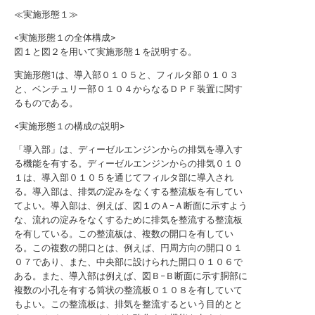
≪実施形態１≫
<実施形態１の全体構成>
図１と図２を用いて実施形態１を説明する。
実施形態1は、導入部０１０５と、フィルタ部０１０３
と、ベンチュリー部０１０４からなるＤＰＦ装置に関す
るものである。
<実施形態１の構成の説明>
「導入部」は、ディーゼルエンジンからの排気を導入す
る機能を有する。ディーゼルエンジンからの排気０１０
１は、導入部０１０５を通じてフィルタ部に導入され
る。導入部は、排気の淀みをなくする整流板を有してい
てよい。導入部は、例えば、図１のＡ−Ａ断面に示すよう
な、流れの淀みをなくするために排気を整流する整流板
を有している。この整流板は、複数の開口を有してい
る。この複数の開口とは、例えば、円周方向の開口０１
０７であり、また、中央部に設けられた開口０１０６で
ある。また、導入部は例えば、図Ｂ−Ｂ断面に示す胴部に
複数の小孔を有する筒状の整流板０１０８を有していて
もよい。この整流板は、排気を整流するという目的とと