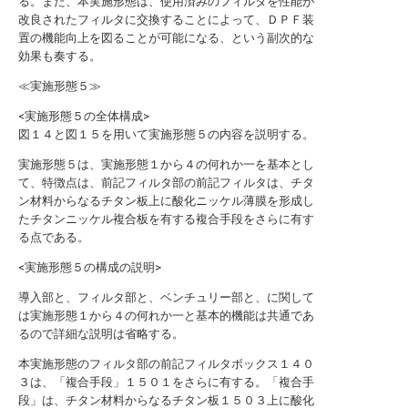
る。また、本実施形態は、使用済みのフィルタを性能が
改良されたフィルタに交換することによって、ＤＰＦ装
置の機能向上を図ることが可能になる、という副次的な
効果も奏する。
≪実施形態５≫
<実施形態５の全体構成>
図１４と図１５を用いて実施形態５の内容を説明する。
実施形態５は、実施形態１から４の何れか一を基本とし
て、特徴点は、前記フィルタ部の前記フィルタは、チタ
ン材料からなるチタン板上に酸化ニッケル薄膜を形成し
たチタンニッケル複合板を有する複合手段をさらに有す
る点である。
<実施形態５の構成の説明>
導入部と、フィルタ部と、ベンチュリー部と、に関して
は実施形態１から４の何れか一と基本的機能は共通であ
るので詳細な説明は省略する。
本実施形態のフィルタ部の前記フィルタボックス１４０
３は、「複合手段」１５０１をさらに有する。「複合手
段」は、チタン材料からなるチタン板１５０３上に酸化