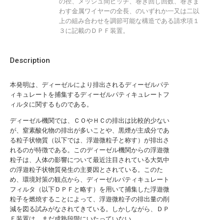
の径、メッシュ間ピッチ、巻き回し回数、巻きま
わす金属ワイヤーの全長、のいずれか一又は二以
上の組み合わせを調節可能な構造である請求項１
３に記載のＤＰＦ装置。
Description
本発明は、ディーゼルにより排出されるディーゼルパテ
ィキュレートを捕集するディーゼルパティキュレートフ
ィルタに関するものである。
ディーゼル機関では、ＣＯやＨＣの排出は比較的少ない
が、窒素酸化物の排出が多いことや、黒煙が主成分であ
る粒子状物質（以下では、浮遊微粒子と称す）が排出さ
れるのが特徴である。このディーゼル機関からの浮遊微
粒子は、人体の影響について最近注目されている大気中
の浮遊粒子状物質発生の主要因とされている。このた
め、環境対策の観点から、ディーゼルパティキュレート
フィルタ（以下ＤＰＦと略す）を用いて捕集した浮遊微
粒子を燃焼することによって、浮遊微粒子の排出量の削
減を図る試みがなされてきている。しかしながら、ＤＰ
Ｆ装置は、まだ成熟段階にいたっていない。