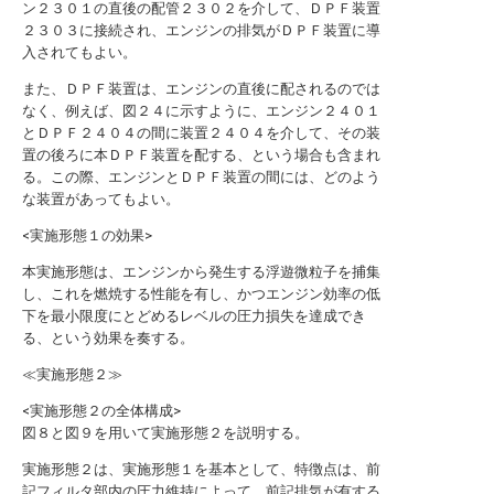
ン２３０１の直後の配管２３０２を介して、ＤＰＦ装置
２３０３に接続され、エンジンの排気がＤＰＦ装置に導
入されてもよい。
また、ＤＰＦ装置は、エンジンの直後に配されるのでは
なく、例えば、図２４に示すように、エンジン２４０１
とＤＰＦ２４０４の間に装置２４０４を介して、その装
置の後ろに本ＤＰＦ装置を配する、という場合も含まれ
る。この際、エンジンとＤＰＦ装置の間には、どのよう
な装置があってもよい。
<実施形態１の効果>
本実施形態は、エンジンから発生する浮遊微粒子を捕集
し、これを燃焼する性能を有し、かつエンジン効率の低
下を最小限度にとどめるレベルの圧力損失を達成でき
る、という効果を奏する。
≪実施形態２≫
<実施形態２の全体構成>
図８と図９を用いて実施形態２を説明する。
実施形態２は、実施形態１を基本として、特徴点は、前
記フィルタ部内の圧力維持によって、前記排気が有する