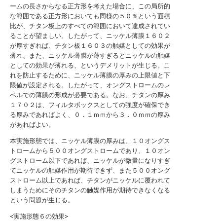
ームの長さからなる正方形を考えた場合に、この局所的
な範囲である正方形においても同様の５０％という面積
比が、チタン板上のすべての範囲において達成されてい
ることが望ましい。したがって、ニッケル薄膜１６０２
が厚すぎれば、チタン板１６０３の触媒としての効果が
薄れ、また、ニッケル薄膜が薄すぎるとニッケルの触媒
としての効果が薄れる、というデメリットが生じる。こ
れを防止するために、ニッケル薄膜の厚みの上限値と下
限値が設定される。したがって、オングストロームのレ
ベルでの薄膜の形成が必要である。なお、チタンの厚み
１７０２は、フィルタボックスとしての強度が確保でき
る厚みであればよく、０．１ｍｍから３．０ｍｍの厚み
があればよい。
本実施形態では、ニッケル薄膜の厚みは、１０オングス
トロームから５００オングストロームであり、１０オン
グストローム以下であれば、ニッケルが微量になりすぎ
てニッケルの触媒作用が期待できず、また５００オング
ストローム以上であれば、チタンがニッケルに覆われて
しまうためにそのチタンの触媒作用が期待できなくなる
という問題が生じる。
<実施形態６の効果>