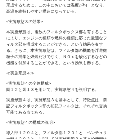
形成するために、この中においては温度が均一となり、
高温を維持しやすい構造になっている。
<実施形態３の効果>
本実施形態は、複数のフィルタボックス部を有すること
により、エンジンの種類や燃料の種類に応じた最適なフ
ィルタ部を構成することができる、という効果を奏す
る。さらに、本実施形態は、フィルタ部の機能を浮遊微
粒子の捕集と燃焼だけでなく、ＮＯｘを酸化するなどの
機能を付加することができる、という効果も奏する。
≪実施形態４≫
<実施形態４の全体構成>
図１２と図１３を用いて、実施形態４を説明する。
実施形態４は、実施形態３を基本として、特徴点は、前
記フィルタボックス部の前記フィルタは、それぞれ交換
可能である点である。
<実施形態４の構成の説明>
導入部１２０４と、フィルタ部１２０１と、ベンチュリ
ー部１２０３と、に関しては実施形態３と基本的機能は