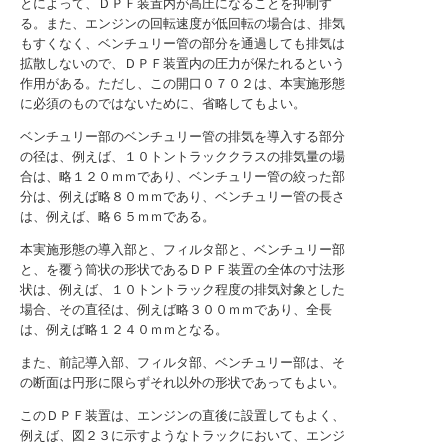
とによって、ＤＰＦ装置内が高圧になることを抑制す
る。また、エンジンの回転速度が低回転の場合は、排気
もすくなく、ベンチュリー管の部分を通過しても排気は
拡散しないので、ＤＰＦ装置内の圧力が保たれるという
作用がある。ただし、この開口０７０２は、本実施形態
に必須のものではないために、省略してもよい。
ベンチュリー部のベンチュリー管の排気を導入する部分
の径は、例えば、１０トントラッククラスの排気量の場
合は、略１２０ｍｍであり、ベンチュリー管の絞った部
分は、例えば略８０ｍｍであり、ベンチュリー管の長さ
は、例えば、略６５ｍｍである。
本実施形態の導入部と、フィルタ部と、ベンチュリー部
と、を覆う筒状の形状であるＤＰＦ装置の全体の寸法形
状は、例えば、１０トントラック程度の排気対象とした
場合、その直径は、例えば略３００ｍｍであり、全長
は、例えば略１２４０ｍｍとなる。
また、前記導入部、フィルタ部、ベンチュリー部は、そ
の断面は円形に限らずそれ以外の形状であってもよい。
このＤＰＦ装置は、エンジンの直後に設置してもよく、
例えば、図２３に示すようなトラックにおいて、エンジ