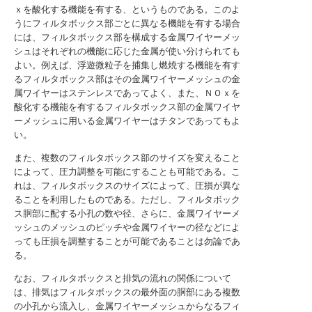
ｘを酸化する機能を有する、というものである。このよ
うにフィルタボックス部ごとに異なる機能を有する場合
には、フィルタボックス部を構成する金属ワイヤーメッ
シュはそれぞれの機能に応じた金属が使い分けられても
よい。例えば、浮遊微粒子を捕集し燃焼する機能を有す
るフィルタボックス部はその金属ワイヤーメッシュの金
属ワイヤーはステンレスであってよく、また、ＮＯｘを
酸化する機能を有するフィルタボックス部の金属ワイヤ
ーメッシュに用いる金属ワイヤーはチタンであってもよ
い。
また、複数のフィルタボックス部のサイズを変えること
によって、圧力調整を可能にすることも可能である。こ
れは、フィルタボックスのサイズによって、圧損が異な
ることを利用したものである。ただし、フィルタボック
ス胴部に配する小孔の数や径、さらに、金属ワイヤーメ
ッシュのメッシュのピッチや金属ワイヤーの径などによ
っても圧損を調整することが可能であることは勿論であ
る。
なお、フィルタボックスと排気の流れの関係について
は、排気はフィルタボックスの最外面の胴部にある複数
の小孔から流入し、金属ワイヤーメッシュからなるフィ