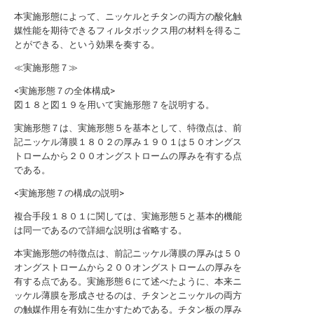
本実施形態によって、ニッケルとチタンの両方の酸化触
媒性能を期待できるフィルタボックス用の材料を得るこ
とができる、という効果を奏する。
≪実施形態７≫
<実施形態７の全体構成>
図１８と図１９を用いて実施形態７を説明する。
実施形態７は、実施形態５を基本として、特徴点は、前
記ニッケル薄膜１８０２の厚み１９０１は５０オングス
トロームから２００オングストロームの厚みを有する点
である。
<実施形態７の構成の説明>
複合手段１８０１に関しては、実施形態５と基本的機能
は同一であるので詳細な説明は省略する。
本実施形態の特徴点は、前記ニッケル薄膜の厚みは５０
オングストロームから２００オングストロームの厚みを
有する点である。実施形態６にて述べたように、本来ニ
ッケル薄膜を形成させるのは、チタンとニッケルの両方
の触媒作用を有効に生かすためである。チタン板の厚み