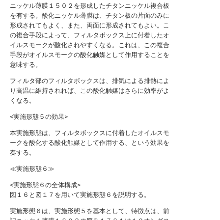
ニッケル薄膜１５０２を形成したチタンニッケル複合板
を有する。酸化ニッケル薄膜は、チタン板の片面のみに
形成されてもよく、また、両面に形成されてもよい。こ
の複合手段によって、フィルタボックス上に付着したオ
イルスモークが酸化されやすくなる。これは、この複合
手段がオイルスモークの酸化触媒として作用することを
意味する。
フィルタ部のフィルタボックスは、排気による排熱によ
り高温に維持されれば、この酸化触媒はさらに効率がよ
くなる。
<実施形態５の効果>
本実施形態は、フィルタボックスに付着したオイルスモ
ークを酸化する酸化触媒として作用する、という効果を
奏する。
≪実施形態６≫
<実施形態６の全体構成>
図１６と図１７を用いて実施形態６を説明する。
実施形態６は、実施形態５を基本として、特徴点は、前