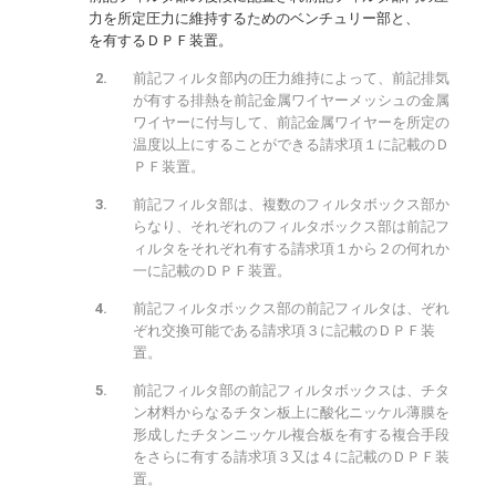
力を所定圧力に維持するためのベンチュリー部と、
を有するＤＰＦ装置。
前記フィルタ部内の圧力維持によって、前記排気
が有する排熱を前記金属ワイヤーメッシュの金属
ワイヤーに付与して、前記金属ワイヤーを所定の
温度以上にすることができる請求項１に記載のＤ
ＰＦ装置。
前記フィルタ部は、複数のフィルタボックス部か
らなり、それぞれのフィルタボックス部は前記フ
ィルタをそれぞれ有する請求項１から２の何れか
一に記載のＤＰＦ装置。
前記フィルタボックス部の前記フィルタは、ぞれ
ぞれ交換可能である請求項３に記載のＤＰＦ装
置。
前記フィルタ部の前記フィルタボックスは、チタ
ン材料からなるチタン板上に酸化ニッケル薄膜を
形成したチタンニッケル複合板を有する複合手段
をさらに有する請求項３又は４に記載のＤＰＦ装
置。