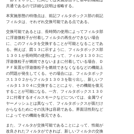
共通であるので詳細な説明は省略する。
本実施形態の特徴点は、前記フィルタボックス部の前記
フィルタは、それぞれ交換可能である点である。
交換可能であるとは、長時間の使用によってフィルタ部
に浮遊微粒子が付着しフィルタの再生ができない場合
に、このフィルタを交換することが可能となることであ
る。例えば、図１３に示すように、フィルタボックス部
１３０１が長時間の使用によって、フィルタ１３０３に
浮遊微粒子が燃焼できないままに付着している場合、Ｄ
ＰＦ装置が浮遊微粒子を燃焼できなくなるなどの機能上
の問題が発生してくる。その場合には、フィルタボック
ス１３０２からフィルタ１３０３を取り出し、新しいフ
ィルタ１３０４に交換することにより、その機能を復元
することが可能になる。一方、フィルタボックス１３０
２に付着するオイルスモークなどについては、金属ワイ
ヤーメッシュとは異なって、フィルタボックスが面だけ
からなるためにその洗浄は容易である。界面活性剤など
によってその機能を復元できる。
また、フィルタが交換可能であることによって、性能が
改良されたフィルタができれば、新しいフィルタの交換