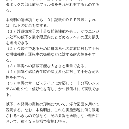
タボックス部は前記フィルタをそれぞれ有するものであ
る。
本発明の請求項１から１０に記載のＤＰＦ装置によれ
ば、以下の効果を奏する。
（１）浮遊微粒子の十分な捕集性能を有し、かつエンジ
ン効率の低下を最小限度内にとどめるレベルの圧力損失
を達成できる。
（２）金属性であるために排気系への装着に対して十分
な機械強度と運転中の振動などに対する耐久性を有す
る。
（３）車両への搭載可能な大きさと重量である。
（４）排気や燃焼再生時の温度変化に対して十分な耐久
性を有する。
（５）車両のサービスライフに対応して、十分高いシス
テムの耐久性・信頼性を有し、かつ低価格にて実現でき
る。
以下、本発明の実施の形態について、添付図面を用いて
説明する。なお、本発明は、これら実施形態に何ら限定
されるべきものではなく、その要旨を逸脱しない範囲に
おいて、種々なる態様で実施し得る。