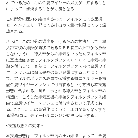
れているため、この金属ワイヤーの温度が上昇すること
によって、燃焼することが可能となる。
この部分の圧力を維持するのは、フィルタによる圧損
と、ベンチュリー部による排出ガス量の制限によって達
成される。
さらに、この部分の温度を上げるための方法として、導
入部直後の排熱が筒状であるＤＰＦ装置の胴部から放熱
しないように、導入部からの排気をいったんフィルタ部
に直接接触させてフィルタボックス０９０３に排気の排
熱を付与して、さらに、フィルタボックス内の金属ワイ
ヤーメッシュは熱伝導率の高い金属にすることによっ
て、フィルタボックス経由で伝播する熱エネルギーを前
記金属ワイヤーメッシュに付与するという方法も本実施
形態に含まれる。図８に示される導入部とフィルタ部の
構造は、こうした排気直後の排熱をフィルタボックス経
由で金属ワイヤーメッシュに付与するという形式であ
る。ただし、この高温化によって、圧力が高くなりすぎ
る場合には、ディーゼルエンジン効率は低下する。
<実施形態２の効果>
本実施形態は、フィルタ部内の圧力維持によって、金属