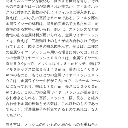
記オイルスモークを酸化して除去する機能を有し、それ
らの全部または一部が除去された排気が、フィルタボッ
クスに付された複数の小孔よりフィルタに導入される。
例えば、この小孔の直径は８ｍｍである。フィルタ部の
金属ワイヤーの材料は、腐食的雰囲気であるために、耐
食性のある材料が用いられ、例えば、ステンレスなど耐
食性のある金属材料が用いられる。金属ワイヤーメッシ
ュは、例えば、二種類以上のものが組み合わされて使わ
れてもよく、図６にその概念図を示す。例えば、二種類
の金属ワイヤーメッシュを用いる場合においては、ひと
つの金属ワイヤーメッシュ０６０１は、金属ワイヤーの
直径８００μｍで、メッシュは４．８ｍｍピッチ、幅はフ
ィルタボックスに収まる１７０ｍｍ、長さは１４０００
ｍｍのものと、もうひとつの金属ワイヤーメッシュ０６
０２は、金属ワイヤーの径が７５μｍで、スチールウール
状になっており、幅は１７０ｍｍ、長さは１００００ｍ
ｍである。この二つの金属ワイヤーメッシュが組み合わ
され巻きとられる。直径、メッシュ、幅、長さ、と組み
合わせる金属の種類とその数は、これ以外のものであっ
てもよく、浮遊微粒子を捕集できるものであれば、なん
でもよい。
巻き方は、メッシュの粗いものと細かいものを重ね合わ