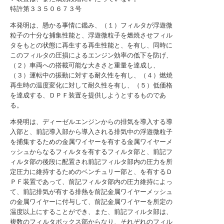
特許第３３５０６７３号
本発明は、懸かる事情に鑑み、（１）フィルタが浮遊微
粒子の十分な捕集性能と、浮遊微粒子を燃焼させフィル
タをもとの状態に再生する再生性能と、を有し、同時に
このフィルタの圧損によるエンジン効率の低下を防げ、
（２）車両への搭載可能な大きさと重量を達成し、
（３）運転中の振動に対する耐久性を有し、（４）燃焼
再生時の温度変化に対して耐久性を有し、（５）低価格
を達成する、ＤＰＦ装置を提供しようとするものであ
る。
本発明は、ディーゼルエンジンからの排気を導入する導
入部と、前記導入部から導入される排気中の浮遊微粒子
を捕集するための金属ワイヤーを有する金属ワイヤーメ
ッシュからなるフィルタを有するフィルタ部と、前記フ
ィルタ部の後段に配置され前記フィルタ部内の圧力を所
定圧力に維持するためのベンチュリー部と、を有するＤ
ＰＦ装置であって、前記フィルタ部内の圧力維持によっ
て、前記排気が有する排熱を前記金属ワイヤーメッシュ
の金属ワイヤーに付与して、前記金属ワイヤーを所定の
温度以上にすることができ、また、前記フィルタ部は、
複数のフィルタボックス部からなり、それぞれのフィル