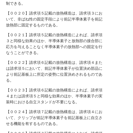
制できる。
【００２０】請求項５記載の放熱構造は、請求項３にお
いて、非ばね性の固定手段により前記半導体素子を前記
放熱部に固定するものである。
【００２１】請求項５記載の放熱構造によれば、請求項
３と同様な効果のほか、半導体素子と放熱部の接合部に
応力を与えることなく半導体素子の放熱部への固定を行
なうことができる。
【００２２】請求項６記載の放熱構造は、請求項４また
は請求項５において、前記半導体素子が位置決め部品に
より前記基板上に所定の姿勢に位置決めされるものであ
る。
【００２３】請求項６記載の放熱構造によれば、請求項
４または請求項５と同様な効果のほか、半導体素子の実
装時における自立スタンドが不要になる。
【００２４】請求項７記載の放熱構造は、請求項４にお
いて、クリップが前記半導体素子を前記基板上に自立さ
せる機能を有するものである。