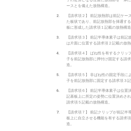
ースとを備えた放熱構造。
【請求項２】 前記放熱部は前記ケー
た板状であり、前記放熱部を挿通する
板に形成した請求項１記載の放熱構造
【請求項３】 前記半導体素子は前記
は片面に位置する請求項２記載の放熱
【請求項４】 ばね性を有するクリッ
子を前記放熱部に押付け固定する請求
造。
【請求項５】 非ばね性の固定手段に
子を前記放熱部に固定する請求項３記
【請求項６】 前記半導体素子は位置
記基板上に所定の姿勢に位置決めされ
請求項５記載の放熱構造。
【請求項７】 前記クリップが前記半
板上に自立させる機能を有する請求項
造。