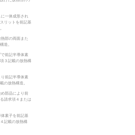
スに一体成形され
スリットを前記基
。
放熱部の両面また
構造。
プで前記半導体素
項３記載の放熱構
より前記半導体素
載の放熱構造。
決め部品により前
る請求項４または
導体素子を前記基
４記載の放熱構