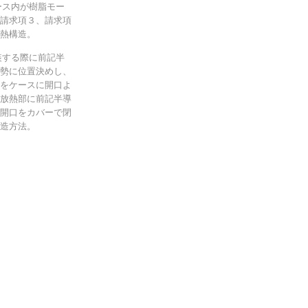
ース内が樹脂モー
請求項３、請求項
熱構造。
装する際に前記半
勢に位置決めし、
をケースに開口よ
放熱部に前記半導
開口をカバーで閉
造方法。