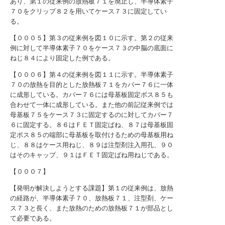
あり、第１の従来例の放熱板７１を廃止し、半導体素子
７０をクリップ８２を用いてケース７３に固定してい
る。
【０００５】第３の従来例を図１０に示す。第２の従来
例に対して半導体素子７０をケース７３の中脳の底面に
ねじ８４により固定した例である。
【０００６】第４の従来例を図１１に示す。半導体素子
７０の放熱を目的とした放熱板７１をカバー７６に一体
に成形している。カバー７６には母基板固定ボス８５も
合わせて一体に成形している。また他の前記従来例では
母基板７５をケース７３に固定するのに対してカバー７
６に固定する。８６はＦＥＴ固定ばね、８７は母基板固
定ボス８５の端部に母基板を取付けるための母基板用ね
じ、８８はケース用ねじ、８９は注型剤注入用孔、９０
はそのキャップ、９１はＦＥＴ固定ばね用ねじである。
【０００７】
【発明が解決しようとする課題】第１の従来例は、放熱
の経路が、半導体素子７０、放熱板７１、注型剤、ケー
ス７３と長く、また放熱のための放熱板７１が部品とし
て必要である。