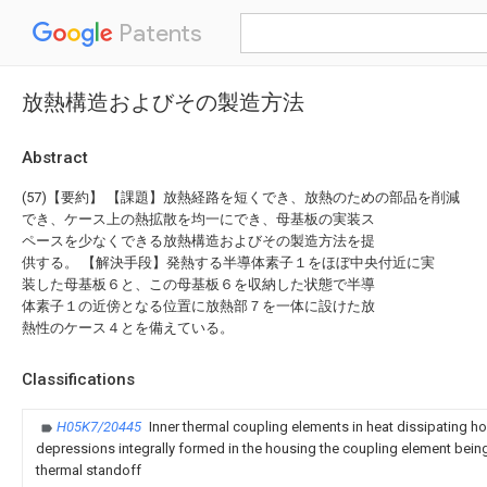
Patents
放熱構造およびその製造方法
Abstract
(57)【要約】 【課題】放熱経路を短くでき、放熱のための部品を削減
でき、ケース上の熱拡散を均一にでき、母基板の実装ス
ペースを少なくできる放熱構造およびその製造方法を提
供する。 【解決手段】発熱する半導体素子１をほぼ中央付近に実
装した母基板６と、この母基板６を収納した状態で半導
体素子１の近傍となる位置に放熱部７を一体に設けた放
熱性のケース４とを備えている。
Classifications
H05K7/20445
Inner thermal coupling elements in heat dissipating ho
depressions integrally formed in the housing the coupling element being 
thermal standoff