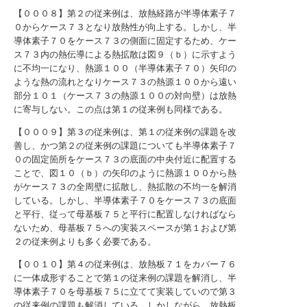
【０００８】第２の従来例は、放熱経路が半導体素子７
０からケース７３となり放熱性が向上する。しかし、半
導体素子７０をケース７３の側面に固定するため、ケー
ス７３内の熱伝導による熱拡散は図９（ｂ）に示すよう
に不均一になり、熱源１００（半導体素子７０）矢印の
ような熱の流れとなりケース７３の熱源１００から遠い
部分１０１（ケース７３の熱源１００の対向壁）は放熱
に寄与しない。この点は第１の従来例も同様である。
【０００９】第３の従来例は、第１の従来例の課題を改
善し、かつ第２の従来例の課題についても半導体素子７
０の固定箇所をケース７３の底面の中央付近に配置する
ことで、図１０（ｂ）の矢印のように熱源１００から熱
がケース７３の全周壁に拡散し、熱拡散の不均一を解消
している。しかし、半導体素子７０をケース７３の底面
と平行、従って母基板７５と平行に配置しなければなら
ないため、母基板７５への実装スペースが第１および第
２の従来例よりも多く必要である。
【００１０】第４の従来例は、放熱板７１をカバー７６
に一体成形することで第１の従来例の課題を解消し、半
導体素子７０を母基板７５に立てて実装していので第３
の従来例の課題も解消している。しかしながら、放熱板