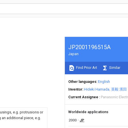
JP2001196515A
Japan
Find Prior Art
Similar
Other languages
English
Inventor
Hideki Hamada
英毅 濱田
Current Assignee
Panasonic Elect
Worldwide applications
usings, e.g. protrusions or
an additional piece, e.g.
2000
JP