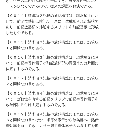
き、ケース上の熱拡散を均一にでき、母基板の実装スペ
ースを少なくできるので、従来の課題を解決できる。
【００１４】請求項２記載の放熱構造は、請求項１にお
いて、前記放熱部は前記ケースに一体成形された板状で
あり、前記放熱部を挿通するスリットを前記基板に形成
したものである。
【００１５】請求項２記載の放熱構造によれば、請求項
１と同様な効果がある。
【００１６】請求項３記載の放熱構造は、請求項２にお
いて、前記半導体素子が前記放熱部の両面または片面に
位置するものである。
【００１７】請求項３記載の放熱構造によれば、請求項
２と同様な効果がある。
【００１８】請求項４記載の放熱構造は、請求項３にお
いて、ばね性を有する前記クリップで前記半導体素子を
放熱部に押付け固定するものである。
【００１９】請求項４記載の放熱構造によれば、請求項
３と同様な効果のほか、半導体素子から放熱部への熱伝
導効率を向上でき、より一層半導体素子の温度上昇を抑