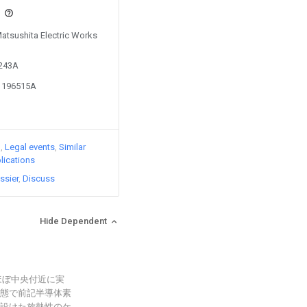
s
Matsushita Electric Works
2243A
01196515A
)
Legal events
Similar
lications
ssier
Discuss
Hide Dependent
ほぼ中央付近に実
態で前記半導体素
設けた放熱性のケ