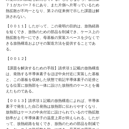
７１がカバー７６にあり、また片側へ片寄っているため
熱拡散が不均一となり、第２の従来例で示した課題は解
決されない。
【００１１】したがって、この発明の目的は、放熱経路
を短くでき、放熱のための部品を削減でき、ケース上の
熱拡散を均一にでき、母基板の実装スペースを少なくで
きる放熱構造およびその製造方法を提供することであ
る。
【００１２】
【課題を解決するための手段】請求項１記載の放熱構造
は、発熱する半導体素子をほぼ中央付近に実装した基板
と、この基板を収納した状態で前記半導体素子の近傍と
なる位置に放熱部を一体に設けた放熱性のケースとを備
えたものである。
【００１３】請求項１記載の放熱構造によれば、半導体
素子で発生した自己発熱は放熱部に伝わりやすくなり、
放熱部はケースの中央付近に設けられているので熱拡散
効率がよく半導体素子の温度上昇が抑えられる。したが
って、放熱経路を短くでき、放熱のための部品を削減で