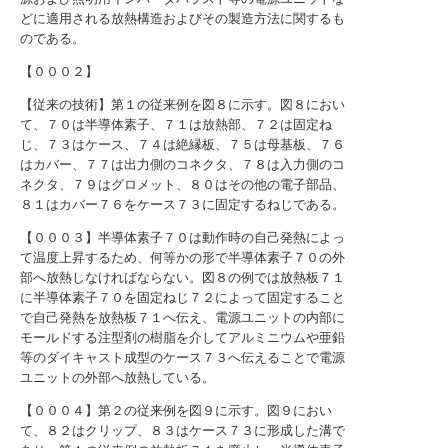
どに適用される放熱構造およびその製造方法に関するも
のである。
【０００２】
【従来の技術】第１の従来例を図８に示す。図８におい
て、７０は半導体素子、７１は放熱部、７２は固定ね
じ、７３はケース、７４は絶縁板、７５は母基板、７６
はカバー、７７は出力側のコネクタ、７８は入力側のコ
ネクタ、７９はグロメット、８０はその他の電子部品、
８１はカバー７６をケース７３に固定するねじである。
【０００３】半導体素子７０は動作時の自己発熱によっ
て温度上昇するため、何等かの形で半導体素子７０の外
部へ放熱しなければならない。図８の例では放熱板７１
に半導体素子７０を固定ねじ７２によって固定すること
で自己発熱を放熱板７１へ伝え、電源ユニットの内部に
モールドする注型剤の樹脂を介してアルミニウムや亜鉛
等のダイキャスト成型のケース７３へ伝えることで電源
ユニットの外部へ放熱している。
【０００４】第２の従来例を図９に示す。図９におい
て、８２はクリップ、８３はケース７３に形成した溝で