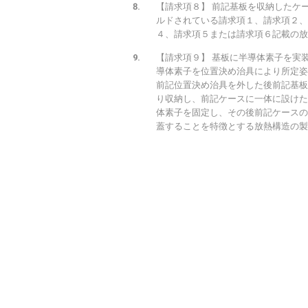
【請求項８】 前記基板を収納したケ
ルドされている請求項１、請求項２、
４、請求項５または請求項６記載の放
【請求項９】 基板に半導体素子を実
導体素子を位置決め治具により所定姿
前記位置決め治具を外した後前記基板
り収納し、前記ケースに一体に設けた
体素子を固定し、その後前記ケースの
蓋することを特徴とする放熱構造の製