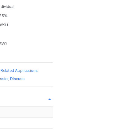
ndividual
3359U
3359U
359Y
d Related Applications
ssier
Discuss