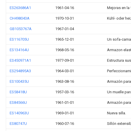
ES263686A1
1961-04-16
Mejoras en la 
CH498043A
1970-10-31
Kühl- oder hei
GB1053767A
1967-01-04
ES116705U
1965-12-01
Un sofa-cama
ES134164U
1968-05-16
Armazon elast
ES450971A1
1977-09-01
Estructura sus
ES294895A3
1964-03-01
Perfeccionami
ES100435U
1963-08-16
Armazón para
ES58418U
1957-03-16
Un muelle para
ES84566U
1961-01-01
Armazón para
ES140963U
1969-01-01
Nueva silla.
ES80747U
1960-07-16
Sillón extensi