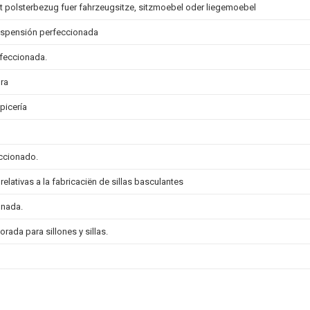
t polsterbezug fuer fahrzeugsitze, sitzmoebel oder liegemoebel
uspensión perfeccionada
feccionada.
ra
picería
ccionado.
elativas a la fabricaciën de sillas basculantes
onada.
orada para sillones y sillas.