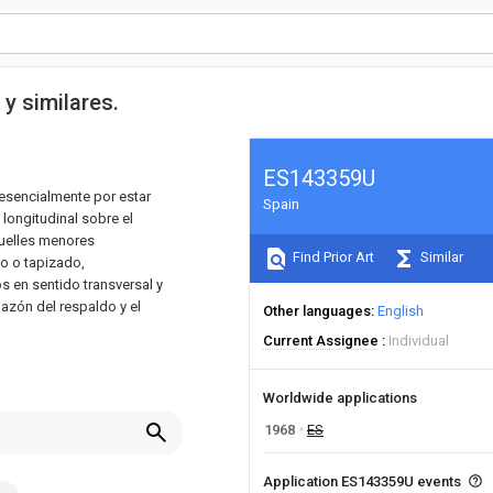
y similares.
ES143359U
 esencialmente por estar
Spain
longitudinal sobre el
muelles menores
Find Prior Art
Similar
o o tapizado,
 en sentido transversal y
mazón del respaldo y el
Other languages
English
Current Assignee
Individual
Worldwide applications
1968
ES
Application ES143359U events