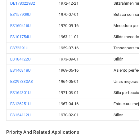
DE1780229B2
1972-12-21
Sitzrahmen mi
ES157909U
1970-07-01
Butaca con s
ES160416U
1970-09-16
Mecedora per
ES101754U
1963-11-01
Sillón mecedo
ES72391U
1959-07-16
Tensor para ta
ES184122U
1973-09-01
Sillón
ES146318U
1969-06-16
Asiento perfe
ES297330A3
1964-06-01
Unas mejoras r
ES164301U
1971-03-01
Silla perfecci
ES126251U
1967-04-16
Estructura mej
ES154112U
1970-02-01
Sillon.
Priority And Related Applications