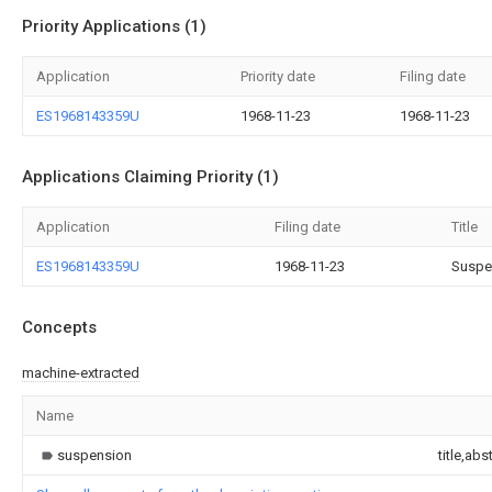
Priority Applications (1)
Application
Priority date
Filing date
ES1968143359U
1968-11-23
1968-11-23
Applications Claiming Priority (1)
Application
Filing date
Title
ES1968143359U
1968-11-23
Suspen
Concepts
machine-extracted
Name
suspension
title,abs