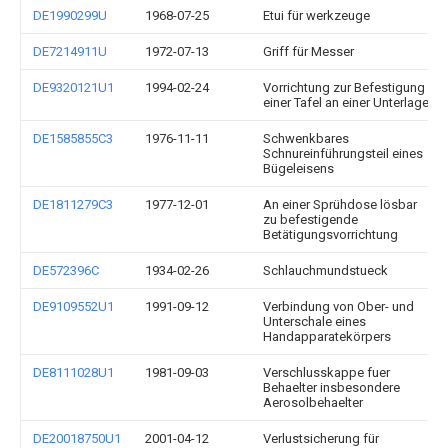
DE1990299U
1968-07-25
Etui für werkzeuge
DE7214911U
1972-07-13
Griff für Messer
DE9320121U1
1994-02-24
Vorrichtung zur Befestigung
einer Tafel an einer Unterlage
DE1585855C3
1976-11-11
Schwenkbares
Schnureinführungsteil eines
Bügeleisens
DE1811279C3
1977-12-01
An einer Sprühdose lösbar
zu befestigende
Betätigungsvorrichtung
DE572396C
1934-02-26
Schlauchmundstueck
DE9109552U1
1991-09-12
Verbindung von Ober- und
Unterschale eines
Handapparatekörpers
DE8111028U1
1981-09-03
Verschlusskappe fuer
Behaelter insbesondere
Aerosolbehaelter
DE20018750U1
2001-04-12
Verlustsicherung für