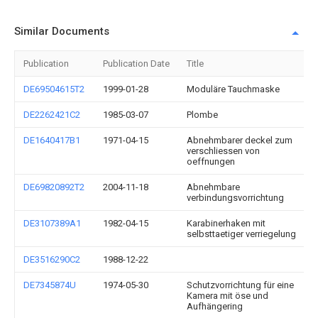
Similar Documents
Publication
Publication Date
Title
DE69504615T2
1999-01-28
Moduläre Tauchmaske
DE2262421C2
1985-03-07
Plombe
DE1640417B1
1971-04-15
Abnehmbarer deckel zum
verschliessen von
oeffnungen
DE69820892T2
2004-11-18
Abnehmbare
verbindungsvorrichtung
DE3107389A1
1982-04-15
Karabinerhaken mit
selbsttaetiger verriegelung
DE3516290C2
1988-12-22
DE7345874U
1974-05-30
Schutzvorrichtung für eine
Kamera mit öse und
Aufhängering