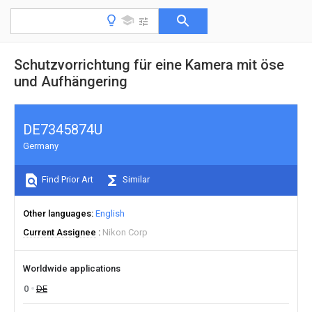
Schutzvorrichtung für eine Kamera mit öse
und Aufhängering
DE7345874U
Germany
Find Prior Art
Similar
Other languages
English
Current Assignee
Nikon Corp
Worldwide applications
0
DE