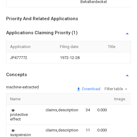
Behälterdeckel
Priority And Related Applications
Applications Claiming Priority (1)
Application
Filing date
Title
JP477772
1972-12-28
Concepts
machine-extracted
Download
Filter table
Name
Image
Se
claims,description
34
0.000
protective
effect
claims,description
11
0.000
suspension