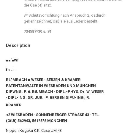
die Öse (4) sitzt.
3* Schutzvorrichtung nach Anspruch 2, dadurch
gekennzeichnet, daß sie aus Leder besteht.
734587*30 s. 74
Description
■■'■W!
f » J ·
BL^MBACH ■ WESER · SER3EN & KRAMER
PATENTANWÄLTE IN WIESBADEN UND MÜNCHEN
DIPWNG. P. 6. BtUMBACH · DIPL.-PHYS. Dr. W. WESER
· DIPL-ING. DR. JUR.. P. BERGEN DIPU-ING
R.
1
KRAMER
<2 WIESBADEN · SONNENBERGER STRASSE 43 · TEL.
(OiUt) 562943, 561?5*8 MCNCHEN
Nippon Kogaku K.K. Case UM 43