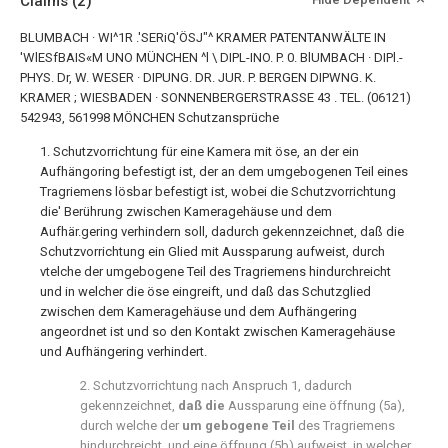
Claims
(2)
BLUMBACH · WI^1R .'SERiQ'ÖSJ"^ KRAMER PATENTANWÄLTE IN
'WlESfBAIS«Μ UNO MÜNCHEN ^l \ DIPL-INO. P. 0. BlUMBACH · DIPl.-
PHYS. Dr, W. WESER · DIPUNG. DR. JUR. P. BERGEN DIPWNG. K.
KRAMER ; WIESBADEN · SONNENBERGERSTRASSE 43 . TEL. (06121)
542943, 561998 MÖNCHEN Schutzansprüche
1. Schutzvorrichtung für eine Kamera mit öse, an der ein
Aufhängoring befestigt ist, der an dem umgebogenen Teil eines
Tragriemens lösbar befestigt ist, wobei die Schutzvorrichtung
die' Berührung zwischen Kameragehäuse und dem
Aufhär.gering verhindern soll, dadurch gekennzeichnet, daß die
Schutzvorrichtung ein Glied mit Aussparung aufweist, durch
vtelche der umgebogene Teil des Tragriemens hindurchreicht
und in welcher die öse eingreift, und daß das Schutzglied
zwischen dem Kameragehäuse und dem Aufhängering
angeordnet ist und so den Kontakt zwischen Kameragehäuse
und Aufhängering verhindert.
2. Schutzvorrichtung nach Anspruch 1, dadurch
gekennzeichnet,
daß die
Aussparung eine öffnung (5a),
durch welche der
um gebogene Teil
des Tragriemens
hindurchreicht, und eine öffnung (5b) aufweist, in welcher