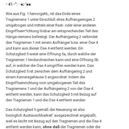
- 4'i -": ··■;·'■■
Wie aus Fig. 1 hervorgeht;, ist das Ende eines
Tragriemens 1 unter Einschluß ehes Aufhängeringeε 2
umgebogen und mittels einer Rast- oder einer anderen
Eingriffseirr^ichtung lösbar am entsprechenden Teil des
Hänge-riemens befestigt. Der Aufhängering 2 verbindet
den Tragriemen 1 mit einem Aufhänger bzw. einer Öse 4
und kann aus dieser Öse 4 entfernt werden. Ein
Schutzglied 5 weist eine Öffnung 5a, durch welche der
Tragriemen 1 hindurchreichen kann und eine Öffnung 5b
auf, in welcher die Öse 4 umgriffen werden kann. Das
Schutzglied 5 ist zwischen dem Aufhängering 2 und
einem Kameragehäuse 3 angeordnet. Indem die
Eingriffseinrichtung vom umgebogenen Teil des
Tragriemens 1 und der Aufhängering 2 von der Öse 4
entfernt werden, kann das Schutzglied 5 mit Bezug auf
den Tragriemen 1 und die Öse 4 entfernt werden.
Das Schutzglied 5 gemäß der Neuerung ist also
bezüglich Austauschbarkeit' ausgezeichnet angepaßt,
weil es leicht mit Bezug auf den Tragriemen und die Öse 4
entfernt werden kann,
ohne daß
der Tragriemen oder die