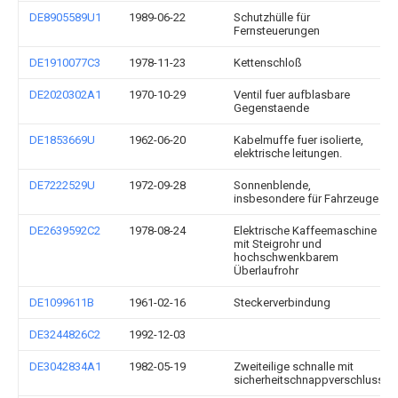
DE8905589U1
1989-06-22
Schutzhülle für
Fernsteuerungen
DE1910077C3
1978-11-23
Kettenschloß
DE2020302A1
1970-10-29
Ventil fuer aufblasbare
Gegenstaende
DE1853669U
1962-06-20
Kabelmuffe fuer isolierte,
elektrische leitungen.
DE7222529U
1972-09-28
Sonnenblende,
insbesondere für Fahrzeuge
DE2639592C2
1978-08-24
Elektrische Kaffeemaschine
mit Steigrohr und
hochschwenkbarem
Überlaufrohr
DE1099611B
1961-02-16
Steckerverbindung
DE3244826C2
1992-12-03
DE3042834A1
1982-05-19
Zweiteilige schnalle mit
sicherheitschnappverschluss