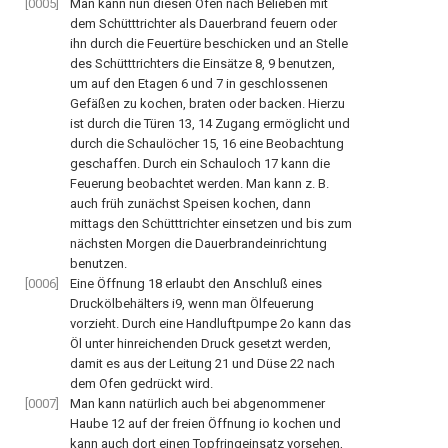
[0005]
Man kann nun diesen Ofen nach Belieben mit
dem Schütttrichter als Dauerbrand feuern oder
ihn durch die Feuertüre beschicken und an Stelle
des Schütttrichters die Einsätze 8, 9 benutzen,
um auf den Etagen 6 und 7 in geschlossenen
Gefäßen zu kochen, braten oder backen. Hierzu
ist durch die Türen 13, 14 Zugang ermöglicht und
durch die Schaulöcher 15, 16 eine Beobachtung
geschaffen. Durch ein Schauloch 17 kann die
Feuerung beobachtet werden. Man kann z. B.
auch früh zunächst Speisen kochen, dann
mittags den Schütttrichter einsetzen und bis zum
nächsten Morgen die Dauerbrandeinrichtung
benutzen.
[0006]
Eine Öffnung 18 erlaubt den Anschluß eines
Druckölbehälters i9, wenn man Ölfeuerung
vorzieht. Durch eine Handluftpumpe 2o kann das
Öl unter hinreichenden Druck gesetzt werden,
damit es aus der Leitung 21 und Düse 22 nach
dem Ofen gedrückt wird.
[0007]
Man kann natürlich auch bei abgenommener
Haube 12 auf der freien Öffnung io kochen und
kann auch dort einen Topfringeinsatz vorsehen,