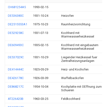
CH681254A5
1993-02-15
DE536380C
1931-10-24
Heizofen
DE2515553A1
1975-10-23
Raumheizvorrichtung
DE529258C
1931-07-13
Kochherd mit
Warmwasserheizkessel
DE609493C
1935-02-15
Kochherd mit eingebautem
Warmwasserheizkessel
DE537029C
1931-10-29
Liegender Heizkessel fuer
Zentralheizungsanlagen
DE414444C
1925-05-29
Heiz- und Kochofen
DE426178C
1926-03-09
Waffelbackofen
DE868217C
1954-10-04
Kochplatte mit OEffnung zum
Schueren
AT226420B
1963-03-25
Feldkochherd