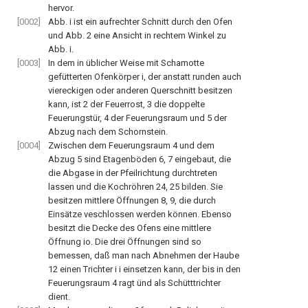
hervor.
[0002]
Abb. i ist ein aufrechter Schnitt durch den Ofen
und Abb. 2 eine Ansicht in rechtem Winkel zu
Abb. i.
[0003]
In dem in üblicher Weise mit Schamotte
gefütterten Ofenkörper i, der anstatt runden auch
viereckigen oder anderen Querschnitt besitzen
kann, ist 2 der Feuerrost, 3 die doppelte
Feuerungstür, 4 der Feuerungsraum und 5 der
Abzug nach dem Schornstein.
[0004]
Zwischen dem Feuerungsraum 4 und dem
Abzug 5 sind Etagenböden 6, 7 eingebaut, die
die Abgase in der Pfeilrichtung durchtreten
lassen und die Kochröhren 24, 25 bilden. Sie
besitzen mittlere Öffnungen 8, 9, die durch
Einsätze veschlossen werden können. Ebenso
besitzt die Decke des Ofens eine mittlere
Öffnung io. Die drei Öffnungen sind so
bemessen, daß man nach Abnehmen der Haube
12 einen Trichter i i einsetzen kann, der bis in den
Feuerungsraum 4 ragt ünd als Schütttrichter
dient.