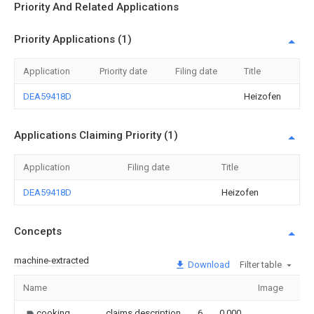
Priority And Related Applications
Priority Applications (1)
Application
Priority date
Filing date
Title
DEA59418D
Heizofen
Applications Claiming Priority (1)
Application
Filing date
Title
DEA59418D
Heizofen
Concepts
machine-extracted
Download
Filter table
Name
Image
Sec
cooking
claims,description
6
0.000