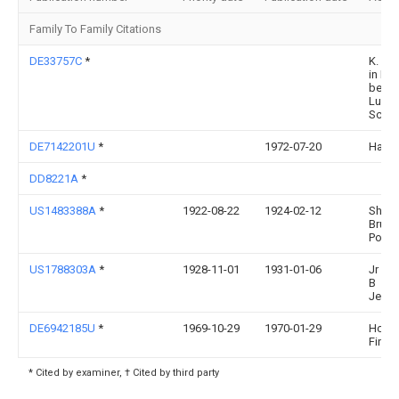
Family To Family Citations
DE33757C
*
K. UL
in Kri
bei
Luzer
Schw
DE7142201U
*
1972-07-20
Hahne
DD8221A
*
US1483388A
*
1922-08-22
1924-02-12
Shep
Bruce
Post
US1788303A
*
1928-11-01
1931-01-06
Jr He
B
Jenni
DE6942185U
*
1969-10-29
1970-01-29
Horst
Find
* Cited by examiner, † Cited by third party