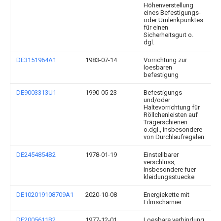
Höhenverstellung
eines Befestigungs-
oder Umlenkpunktes
für einen
Sicherheitsgurt o.
dgl.
DE3151964A1
1983-07-14
Vorrichtung zur
loesbaren
befestigung
DE9003313U1
1990-05-23
Befestigungs-
und/oder
Haltevorrichtung für
Röllchenleisten auf
Trägerschienen
o.dgl., insbesondere
von Durchlaufregalen
DE2454854B2
1978-01-19
Einstellbarer
verschluss,
insbesondere fuer
kleidungsstuecke
DE102019108709A1
2020-10-08
Energiekette mit
Filmscharnier
DE2005611B2
1977-12-01
Loesbare verbindung