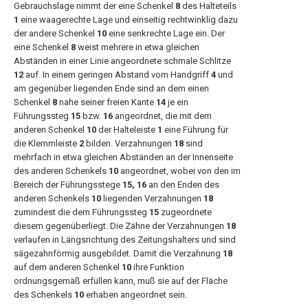
Gebrauchslage nimmt der eine Schenkel
8
des Halteteils
1
eine waagerechte Lage und einseitig rechtwinklig dazu
der andere Schenkel
10
eine senkrechte Lage ein. Der
eine Schenkel
8
weist mehrere in etwa gleichen
Abständen in einer Linie angeordnete schmale Schlitze
12
auf. In einem geringen Abstand vom Handgriff
4
und
am gegenüber liegenden Ende sind an dem einen
Schenkel
8
nahe seiner freien Kante
14
je ein
Führungssteg
15
bzw.
16
angeordnet, die mit dem
anderen Schenkel
10
der Halteleiste
1
eine Führung für
die Klemmleiste
2
bilden. Verzahnungen
18
sind
mehrfach in etwa gleichen Abständen an der Innenseite
des anderen Schenkels
10
angeordnet, wobei von den im
Bereich der Führungsstege
15, 16
an den Enden des
anderen Schenkels
10
liegenden Verzahnungen
18
zumindest die dem Führungssteg
15
zugeordnete
diesem gegenüberliegt. Die Zähne der Verzahnungen
18
verlaufen in Längsrichtung des Zeitungshalters und sind
sägezahnförmig ausgebildet. Damit die Verzahnung
18
auf dem anderen Schenkel
10
ihre Funktion
ordnungsgemäß erfüllen kann, muß sie auf der Fläche
des Schenkels
10
erhaben angeordnet sein.