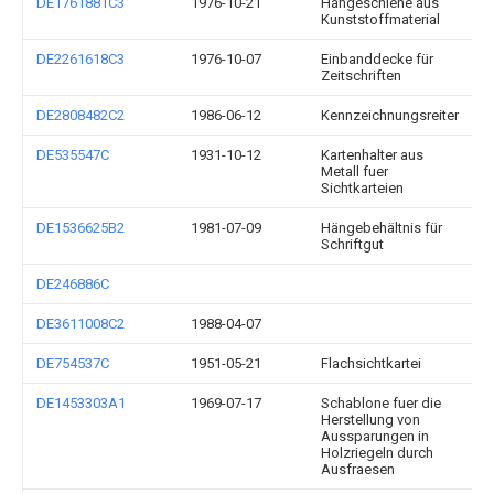
DE1761881C3
1976-10-21
Hängeschiene aus
Kunststoffmaterial
DE2261618C3
1976-10-07
Einbanddecke für
Zeitschriften
DE2808482C2
1986-06-12
Kennzeichnungsreiter
DE535547C
1931-10-12
Kartenhalter aus
Metall fuer
Sichtkarteien
DE1536625B2
1981-07-09
Hängebehältnis für
Schriftgut
DE246886C
DE3611008C2
1988-04-07
DE754537C
1951-05-21
Flachsichtkartei
DE1453303A1
1969-07-17
Schablone fuer die
Herstellung von
Aussparungen in
Holzriegeln durch
Ausfraesen