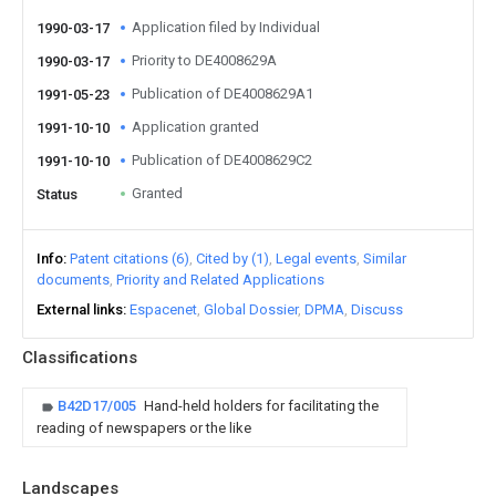
Application filed by Individual
1990-03-17
Priority to DE4008629A
1990-03-17
Publication of DE4008629A1
1991-05-23
Application granted
1991-10-10
Publication of DE4008629C2
1991-10-10
Granted
Status
Info
Patent citations (6)
Cited by (1)
Legal events
Similar
documents
Priority and Related Applications
External links
Espacenet
Global Dossier
DPMA
Discuss
Classifications
B42D17/005
Hand-held holders for facilitating the
reading of newspapers or the like
Landscapes