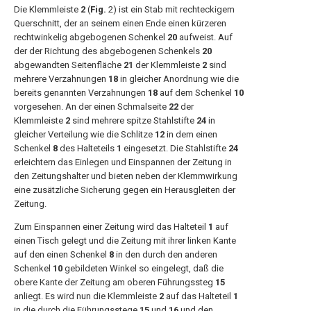
Die Klemmleiste
2
(
Fig.
2) ist ein Stab mit rechteckigem
Querschnitt, der an seinem einen Ende einen kürzeren
rechtwinkelig abgebogenen Schenkel
20
aufweist. Auf
der der Richtung des abgebogenen Schenkels
20
abgewandten Seitenfläche
21
der Klemmleiste
2
sind
mehrere Verzahnungen
18
in gleicher Anordnung wie die
bereits genannten Verzahnungen
18
auf dem Schenkel
10
vorgesehen. An der einen Schmalseite
22
der
Klemmleiste
2
sind mehrere spitze Stahlstifte
24
in
gleicher Verteilung wie die Schlitze
12
in dem einen
Schenkel
8
des Halteteils
1
eingesetzt. Die Stahlstifte
24
erleichtern das Einlegen und Einspannen der Zeitung in
den Zeitungshalter und bieten neben der Klemmwirkung
eine zusätzliche Sicherung gegen ein Herausgleiten der
Zeitung.
Zum Einspannen einer Zeitung wird das Halteteil
1
auf
einen Tisch gelegt und die Zeitung mit ihrer linken Kante
auf den einen Schenkel
8
in den durch den anderen
Schenkel
10
gebildeten Winkel so eingelegt, daß die
obere Kante der Zeitung am oberen Führungssteg
15
anliegt. Es wird nun die Klemmleiste
2
auf das Halteteil
1
in die durch die Führungsstege
15
und
16
und den