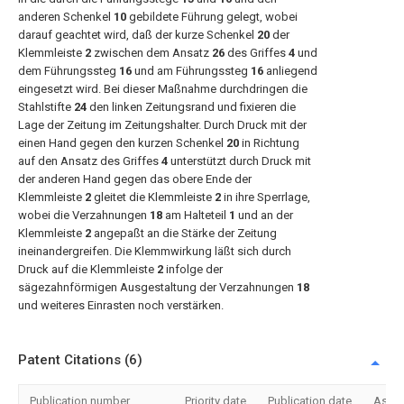
anderen Schenkel
10
gebildete Führung gelegt, wobei
darauf geachtet wird, daß der kurze Schenkel
20
der
Klemmleiste
2
zwischen dem Ansatz
26
des Griffes
4
und
dem Führungssteg
16
und am Führungssteg
16
anliegend
eingesetzt wird. Bei dieser Maßnahme durchdringen die
Stahlstifte
24
den linken Zeitungsrand und fixieren die
Lage der Zeitung im Zeitungshalter. Durch Druck mit der
einen Hand gegen den kurzen Schenkel
20
in Richtung
auf den Ansatz des Griffes
4
unterstützt durch Druck mit
der anderen Hand gegen das obere Ende der
Klemmleiste
2
gleitet die Klemmleiste
2
in ihre Sperrlage,
wobei die Verzahnungen
18
am Halteteil
1
und an der
Klemmleiste
2
angepaßt an die Stärke der Zeitung
ineinandergreifen. Die Klemmwirkung läßt sich durch
Druck auf die Klemmleiste
2
infolge der
sägezahnförmigen Ausgestaltung der Verzahnungen
18
und weiteres Einrasten noch verstärken.
Patent Citations (6)
Publication number
Priority date
Publication date
Assi