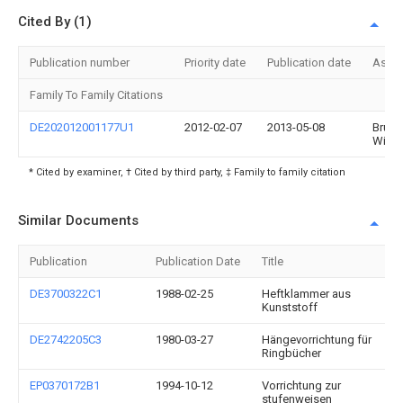
Cited By (1)
Publication number
Priority date
Publication date
Assi
Family To Family Citations
DE202012001177U1
2012-02-07
2013-05-08
Bruno
Winte
* Cited by examiner, † Cited by third party, ‡ Family to family citation
Similar Documents
Publication
Publication Date
Title
DE3700322C1
1988-02-25
Heftklammer aus
Kunststoff
DE2742205C3
1980-03-27
Hängevorrichtung für
Ringbücher
EP0370172B1
1994-10-12
Vorrichtung zur
stufenweisen