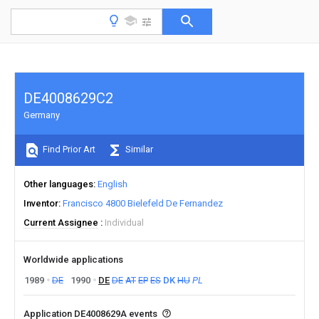
DE4008629C2
Germany
Find Prior Art
Similar
Other languages
English
Inventor
Francisco 4800 Bielefeld De Fernandez
Current Assignee
Individual
Worldwide applications
1989
DE
1990
DE
DE
AT
EP
ES
DK
HU
PL
Application DE4008629A events