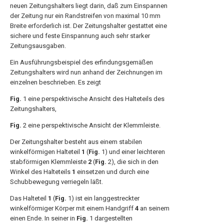
neuen Zeitungshalters liegt darin, daß zum Einspannen
der Zeitung nur ein Randstreifen von maximal 10 mm
Breite erforderlich ist. Der Zeitungshalter gestattet eine
sichere und feste Einspannung auch sehr starker
Zeitungsausgaben.
Ein Ausführungsbeispiel des erfindungsgemäßen
Zeitungshalters wird nun anhand der Zeichnungen im
einzelnen beschrieben. Es zeigt
Fig.
1 eine perspektivische Ansicht des Halteteils des
Zeitungshalters,
Fig.
2 eine perspektivische Ansicht der Klemmleiste.
Der Zeitungshalter besteht aus einem stabilen
winkelförmigen Halteteil
1
(
Fig.
1) und einer leichteren
stabförmigen Klemmleiste
2
(
Fig.
2), die sich in den
Winkel des Halteteils
1
einsetzen und durch eine
Schubbewegung verriegeln läßt.
Das Halteteil
1
(
Fig.
1) ist ein langgestreckter
winkelförmiger Körper mit einem Handgriff
4
an seinem
einen Ende. In seiner in
Fig.
1 dargestellten