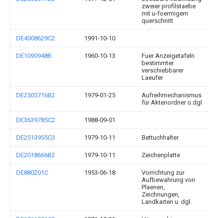
zweier profilstaebe
mit u-foermigem
querschnitt
DE4008629C2
1991-10-10
DE1090948B
1960-10-13
Fuer Anzeigetafeln
bestimmter
verschiebbarer
Laeufer
DE2505716B2
1979-01-25
Aufreihmechanismus
für Aktenordner o.dgl
DE3639785C2
1988-09-01
DE2513955C3
1979-10-11
Bettuchhalter
DE2018666B2
1979-10-11
Zeichenplatte
DE880201C
1953-06-18
Vorrichtung zur
Aufbewahrung von
Plaenen,
Zeichnungen,
Landkarten u. dgl.