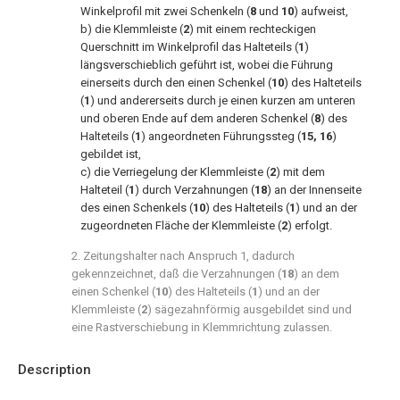
Winkelprofil mit zwei Schenkeln (
8
und
10
) aufweist,
b) die Klemmleiste (
2
) mit einem rechteckigen
Querschnitt im Winkelprofil das Halteteils (
1
)
längsverschieblich geführt ist, wobei die Führung
einerseits durch den einen Schenkel (
10
) des Halteteils
(
1
) und andererseits durch je einen kurzen am unteren
und oberen Ende auf dem anderen Schenkel (
8
) des
Halteteils (
1
) angeordneten Führungssteg (
15, 16
)
gebildet ist,
c) die Verriegelung der Klemmleiste (
2
) mit dem
Halteteil (
1
) durch Verzahnungen (
18
) an der Innenseite
des einen Schenkels (
10
) des Halteteils (
1
) und an der
zugeordneten Fläche der Klemmleiste (
2
) erfolgt.
2. Zeitungshalter nach Anspruch 1, dadurch
gekennzeichnet, daß die Verzahnungen (
18
) an dem
einen Schenkel (
10
) des Halteteils (
1
) und an der
Klemmleiste (
2
) sägezahnförmig ausgebildet sind und
eine Rastverschiebung in Klemmrichtung zulassen.
Description