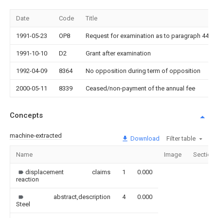
Date
Code
Title
1991-05-23
OP8
Request for examination as to paragraph 44 pa
1991-10-10
D2
Grant after examination
1992-04-09
8364
No opposition during term of opposition
2000-05-11
8339
Ceased/non-payment of the annual fee
Concepts
machine-extracted
Download
Filter table
Name
Image
Sections
displacement
claims
1
0.000
reaction
abstract,description
4
0.000
Steel