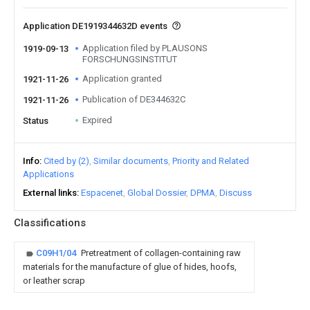
Application DE1919344632D events
Application filed by PLAUSONS
1919-09-13
FORSCHUNGSINSTITUT
Application granted
1921-11-26
Publication of DE344632C
1921-11-26
Expired
Status
Info
Cited by (2)
Similar documents
Priority and Related
Applications
External links
Espacenet
Global Dossier
DPMA
Discuss
Classifications
C09H1/04
Pretreatment of collagen-containing raw
materials for the manufacture of glue of hides, hoofs,
or leather scrap