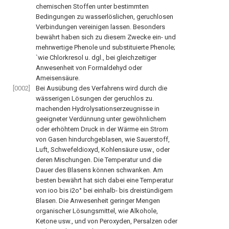
chemischen Stoffen unter bestimmten
Bedingungen zu wasserlöslichen, geruchlosen
Verbindungen vereinigen lassen. Besonders
bewährt haben sich zu diesem Zwecke ein- und
mehrwertige Phenole und substituierte Phenole;
`wie Chlorkresol u. dgl., bei gleichzeitiger
Anwesenheit von Formaldehyd oder
Ameisensäure.
[0002]
Bei Ausübung des Verfahrens wird durch die
wässerigen Lösungen der geruchlos zu.
machenden Hydrolysationserzeugnisse in
geeigneter Verdünnung unter gewöhnlichem
oder erhöhtem Druck in der Wärme ein Strom
von Gasen hindurchgeblasen, wie Sauerstoff,
Luft, Schwefeldioxyd, Kohlensäure usw., oder
deren Mischungen. Die Temperatur und die
Dauer des Blasens können schwanken. Am
besten bewährt hat sich dabei eine Temperatur
von ioo bis i2o° bei einhalb- bis dreistündigem
Blasen. Die Anwesenheit geringer Mengen
organischer Lösungsmittel, wie Alkohole,
Ketone usw., und von Peroxyden, Persalzen oder