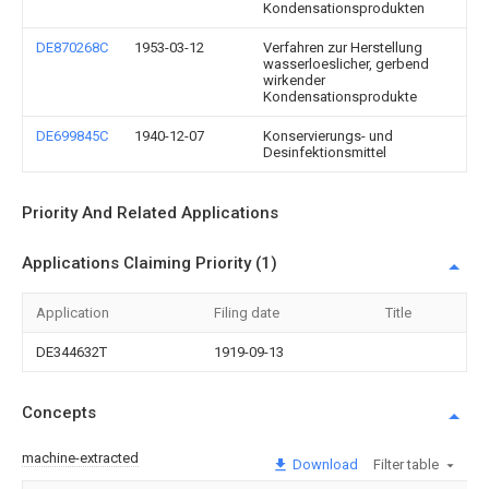
Kondensationsprodukten
DE870268C
1953-03-12
Verfahren zur Herstellung
wasserloeslicher, gerbend
wirkender
Kondensationsprodukte
DE699845C
1940-12-07
Konservierungs- und
Desinfektionsmittel
Priority And Related Applications
Applications Claiming Priority (1)
Application
Filing date
Title
DE344632T
1919-09-13
Concepts
machine-extracted
Download
Filter table