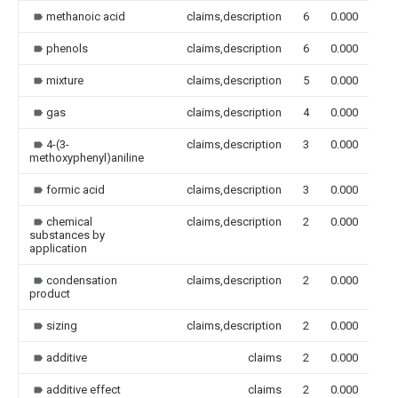
methanoic acid
claims,description
6
0.000
phenols
claims,description
6
0.000
mixture
claims,description
5
0.000
gas
claims,description
4
0.000
4-(3-
claims,description
3
0.000
methoxyphenyl)aniline
formic acid
claims,description
3
0.000
chemical
claims,description
2
0.000
substances by
application
condensation
claims,description
2
0.000
product
sizing
claims,description
2
0.000
additive
claims
2
0.000
additive effect
claims
2
0.000