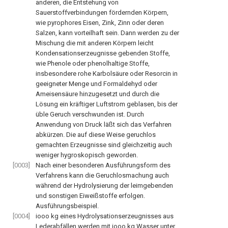
anderen, die Entstehung von
Sauerstoffverbindungen fördernden Körpern,
wie pyrophores Eisen, Zink, Zinn oder deren
Salzen, kann vorteilhaft sein. Dann werden zu der
Mischung die mit anderen Körpern leicht
Kondensationserzeugnisse gebenden Stoffe,
wie Phenole oder phenolhaltige Stoffe,
insbesondere rohe Karbolsäure oder Resorcin in
geeigneter Menge und Formaldehyd oder
Ameisensäure hinzugesetzt und durch die
Lösung ein kräftiger Luftstrom geblasen, bis der
üble Geruch verschwunden ist. Durch
Anwendung von Druck läßt sich das Verfahren
abkürzen. Die auf diese Weise geruchlos
gemachten Erzeugnisse sind gleichzeitig auch
weniger hygroskopisch geworden.
[0003]
Nach einer besonderen Ausführungsform des
Verfahrens kann die Geruchlosmachung auch
während der Hydrolysierung der leimgebenden
und sonstigen Eiweißstoffe erfolgen.
Ausführungsbeispiel.
[0004]
iooo kg eines Hydrolysationserzeugnisses aus
Lederabfällen werden mit iooo kg Wasser unter