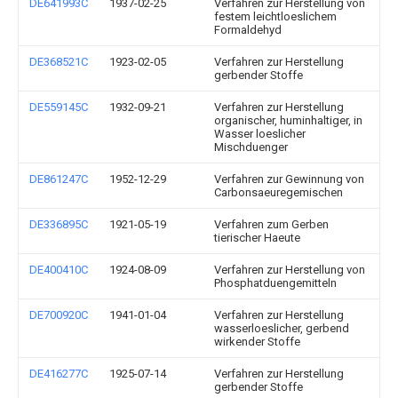
DE641993C
1937-02-25
Verfahren zur Herstellung von
festem leichtloeslichem
Formaldehyd
DE368521C
1923-02-05
Verfahren zur Herstellung
gerbender Stoffe
DE559145C
1932-09-21
Verfahren zur Herstellung
organischer, huminhaltiger, in
Wasser loeslicher
Mischduenger
DE861247C
1952-12-29
Verfahren zur Gewinnung von
Carbonsaeuregemischen
DE336895C
1921-05-19
Verfahren zum Gerben
tierischer Haeute
DE400410C
1924-08-09
Verfahren zur Herstellung von
Phosphatduengemitteln
DE700920C
1941-01-04
Verfahren zur Herstellung
wasserloeslicher, gerbend
wirkender Stoffe
DE416277C
1925-07-14
Verfahren zur Herstellung
gerbender Stoffe