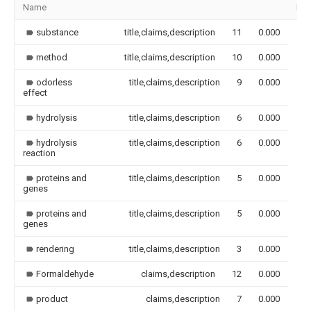
Name
Im
substance
title,claims,description
11
0.000
method
title,claims,description
10
0.000
odorless
title,claims,description
9
0.000
effect
hydrolysis
title,claims,description
6
0.000
hydrolysis
title,claims,description
6
0.000
reaction
proteins and
title,claims,description
5
0.000
genes
proteins and
title,claims,description
5
0.000
genes
rendering
title,claims,description
3
0.000
Formaldehyde
claims,description
12
0.000
product
claims,description
7
0.000