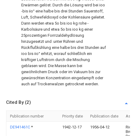
Erwärmen gelöst. Durch die Lösung wird bei ioo
-bis iio° eine halbe bis drei Stunden Sauerstoff,
Luft, Schwefeldioxyd oder Kohlensäure geleitet.
Dann werden etwa 5o bis ioo kg rohe -
Karbolsäure und etwa 5o bis ioo kg einer
25prozentigen Forrrzaldehydlösung
hinzugesetzt und .unter Rühren und
Rückflußkühlung eine halbe bis drei Stunden auf
ioo bis iio° erhitzt, worauf schließlich ein
kräftiger Luftstrom durch die Mischung
geblasen wird. Die Masse kann bei
gewöhnlichem Druck oder im Vakuum bis zur
gewünschten Konzentration eingedampft oder
auch auf Trockenwalzen getrocknet werden.
Cited By (2)
Publication number
Priority date
Publication date
Assi
DE941461C
*
1942-12-17
1956-04-12
Richa
Brunn