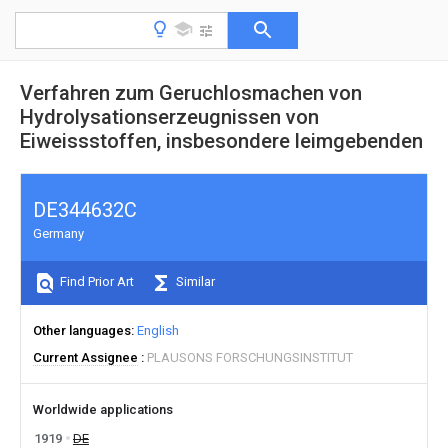
Verfahren zum Geruchlosmachen von
Hydrolysationserzeugnissen von
Eiweissstoffen, insbesondere leimgebenden
DE344632C
Germany
Find Prior Art
Similar
Other languages
English
Current Assignee
PLAUSONS FORSCHUNGSINSTITUT
Worldwide applications
1919
DE