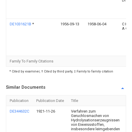
Dr Ing
DE1031621B
*
1956-09-13
1958-06-04
C H K
A G
Family To Family Citations
* Cited by examiner, † Cited by third party, ‡ Family to family citation
Similar Documents
Publication
Publication Date
Title
DE344632C
1921-11-26
Verfahren zum
Geruchlosmachen von
Hydrolysationserzeugnissen
von Eiweissstoffen,
insbesondere leimgebenden