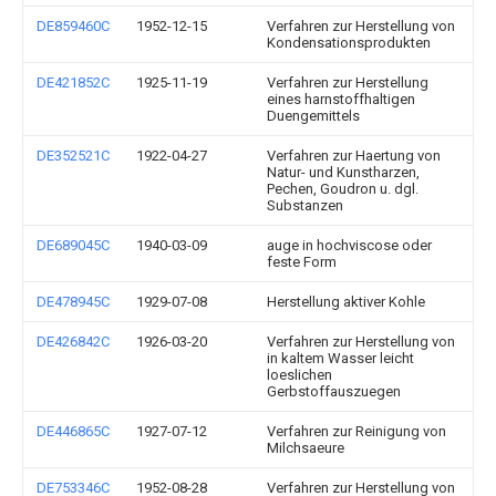
DE859460C
1952-12-15
Verfahren zur Herstellung von
Kondensationsprodukten
DE421852C
1925-11-19
Verfahren zur Herstellung
eines harnstoffhaltigen
Duengemittels
DE352521C
1922-04-27
Verfahren zur Haertung von
Natur- und Kunstharzen,
Pechen, Goudron u. dgl.
Substanzen
DE689045C
1940-03-09
auge in hochviscose oder
feste Form
DE478945C
1929-07-08
Herstellung aktiver Kohle
DE426842C
1926-03-20
Verfahren zur Herstellung von
in kaltem Wasser leicht
loeslichen
Gerbstoffauszuegen
DE446865C
1927-07-12
Verfahren zur Reinigung von
Milchsaeure
DE753346C
1952-08-28
Verfahren zur Herstellung von