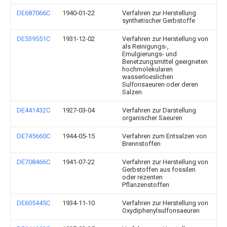
DE687066C
1940-01-22
Verfahren zur Herstellung
synthetischer Gerbstoffe
DE539551C
1931-12-02
Verfahren zur Herstellung von
als Reinigungs-,
Emulgierungs- und
Benetzungsmittel geeigneten
hochmolekularen
wasserloeslichen
Sulfonsaeuren oder deren
Salzen
DE441432C
1927-03-04
Verfahren zur Darstellung
organischer Saeuren
DE745660C
1944-05-15
Verfahren zum Entsalzen von
Brennstoffen
DE708466C
1941-07-22
Verfahren zur Herstellung von
Gerbstoffen aus fossilen
oder rezenten
Pflanzenstoffen
DE605445C
1934-11-10
Verfahren zur Herstellung von
Oxydiphenylsulfonsaeuren