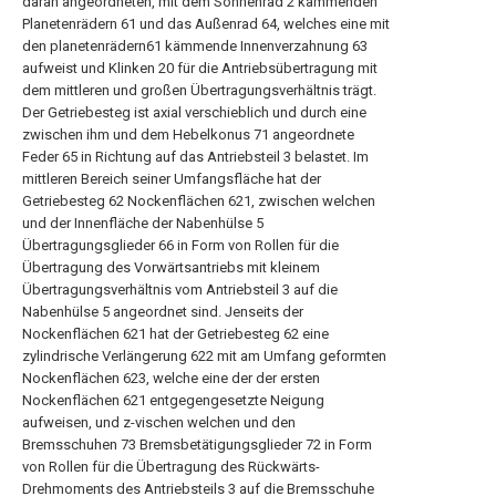
daran angeordneten, mit dem Sonnenrad 2 kämmenden
Planetenrädern 61 und das Außenrad 64, welches eine mit
den planetenrädern61 kämmende Innenverzahnung 63
aufweist und Klinken 20 für die Antriebsübertragung mit
dem mittleren und großen Übertragungsverhältnis trägt.
Der Getriebesteg ist axial verschieblich und durch eine
zwischen ihm und dem Hebelkonus 71 angeordnete
Feder 65 in Richtung auf das Antriebsteil 3 belastet. Im
mittleren Bereich seiner Umfangsfläche hat der
Getriebesteg 62 Nockenflächen 621, zwischen welchen
und der Innenfläche der Nabenhülse 5
Übertragungsglieder 66 in Form von Rollen für die
Übertragung des Vorwärtsantriebs mit kleinem
Übertragungsverhältnis vom Antriebsteil 3 auf die
Nabenhülse 5 angeordnet sind. Jenseits der
Nockenflächen 621 hat der Getriebesteg 62 eine
zylindrische Verlängerung 622 mit am Umfang geformten
Nockenflächen 623, welche eine der der ersten
Nockenflächen 621 entgegengesetzte Neigung
aufweisen, und z-vischen welchen und den
Bremsschuhen 73 Bremsbetätigungsglieder 72 in Form
von Rollen für die Übertragung des Rückwärts-
Drehmoments des Antriebsteils 3 auf die Bremsschuhe