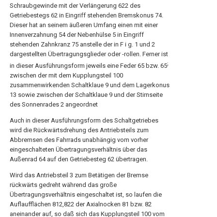
Schraubgewinde mit der Verlängerung 622 des
Getriebestegs 62 in Eingriff stehenden Bremskonus 74.
Dieser hat an seinem äußeren Umfang einen mit einer
Innenverzahnung 54 der Nebenhülse 5 in Eingriff
stehenden Zahnkranz 75 anstelle der in F i g. 1 und 2
dargestellten Übertragungsglieder oder -rollen. Ferner ist
;
in dieser Ausführungsform jeweils eine Feder 65 bzw. 65
zwischen der mit dem Kupplungsteil 100
zusammenwirkenden Schaltklaue 9 und dem Lagerkonus
13 sowie zwischen der Schaltklaue 9 und der Stirnseite
des Sonnenrades 2 angeordnet
Auch in dieser Ausführungsform des Schaltgetriebes
wird die Rückwärtsdrehung des Antriebsteils zum
Abbremsen des Fahrrads unabhängig vom vorher
eingeschalteten Übertragungsverhältnis über das
Außenrad 64 auf den Getriebesteg 62 übertragen.
Wird das Antriebsteil 3 zum Betätigen der Bremse
rückwärts gedreht während das große
Übertragungsverhältnis eingeschaltet ist, so laufen die
Auflaufflächen 812,822 der Axialnocken 81 bzw. 82
aneinander auf, so daß sich das Kupplungsteil 100 vom