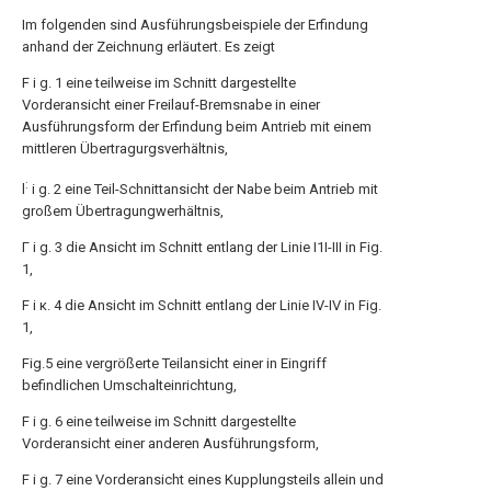
Im folgenden sind Ausführungsbeispiele der Erfindung
anhand der Zeichnung erläutert. Es zeigt
F i g. 1 eine teilweise im Schnitt dargestellte
Vorderansicht einer Freilauf-Bremsnabe in einer
Ausführungsform der Erfindung beim Antrieb mit einem
mittleren Übertragurgsverhältnis,
:
l
i g. 2 eine Teil-Schnittansicht der Nabe beim Antrieb mit
großem Übertragungwerhältnis,
Γ i g. 3 die Ansicht im Schnitt entlang der Linie I1I-III in Fig.
1,
F i κ. 4 die Ansicht im Schnitt entlang der Linie IV-IV in Fig.
1,
Fig.5 eine vergrößerte Teilansicht einer in Eingriff
befindlichen Umschalteinrichtung,
F i g. 6 eine teilweise im Schnitt dargestellte
Vorderansicht einer anderen Ausführungsform,
F i g. 7 eine Vorderansicht eines Kupplungsteils allein und