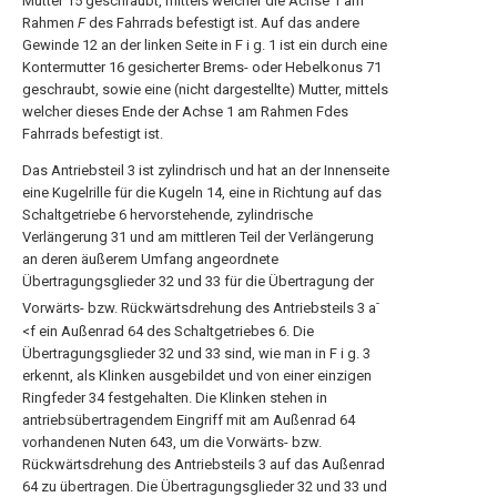
Mutter 15 geschraubt, mittels welcher die Achse 1 am
Rahmen
F
des Fahrrads befestigt ist. Auf das andere
Gewinde 12 an der linken Seite in F i g. 1 ist ein durch eine
Kontermutter 16 gesicherter Brems- oder Hebelkonus 71
geschraubt, sowie eine (nicht dargestellte) Mutter, mittels
welcher dieses Ende der Achse 1 am Rahmen Fdes
Fahrrads befestigt ist.
Das Antriebsteil 3 ist zylindrisch und hat an der Innenseite
eine Kugelrille für die Kugeln 14, eine in Richtung auf das
Schaltgetriebe 6 hervorstehende, zylindrische
Verlängerung 31 und am mittleren Teil der Verlängerung
an deren äußerem Umfang angeordnete
Übertragungsglieder 32 und 33 für die Übertragung der
-
Vorwärts- bzw. Rückwärtsdrehung des Antriebsteils 3 a
<f ein Außenrad 64 des Schaltgetriebes 6. Die
Übertragungsglieder 32 und 33 sind, wie man in F i g. 3
erkennt, als Klinken ausgebildet und von einer einzigen
Ringfeder 34 festgehalten. Die Klinken stehen in
antriebsübertragendem Eingriff mit am Außenrad 64
vorhandenen Nuten 643, um die Vorwärts- bzw.
Rückwärtsdrehung des Antriebsteils 3 auf das Außenrad
64 zu übertragen. Die Übertragungsglieder 32 und 33 und