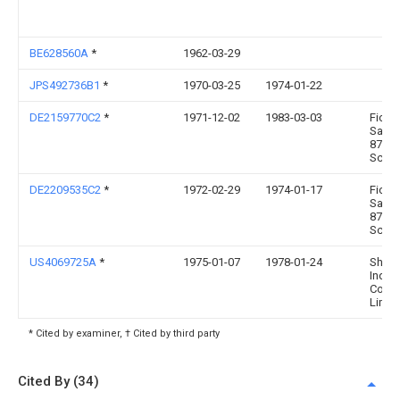
BE628560A
*
1962-03-29
JPS492736B1
*
1970-03-25
1974-01-22
DE2159770C2
*
1971-12-02
1983-03-03
Fichte
Sachs
8720
Schwe
DE2209535C2
*
1972-02-29
1974-01-17
Fichte
Sachs
8720
Schwe
US4069725A
*
1975-01-07
1978-01-24
Shim
Indust
Comp
Limit
* Cited by examiner, † Cited by third party
Cited By (34)