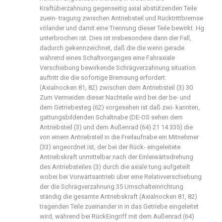
Kraftüberzahnung gegenseitig axial abstützenden Teile
zuein- tragung zwischen Antriebsteil und Rücktrittbremse
völander und damit eine Trennung dieser Teile bewirkt. Hg
unterbrochen ist. Dies ist insbesondere dann der Fall,
dadurch gekennzeichnet, daß die die wenn gerade
während eines Schaltvorganges eine Fahraxiale
Verschiebung bewirkende Schrägverzahnung situation
auftritt die die sofortige Bremsung erfordert.
(Axialnocken 81, 82) zwischen dem Antriebsteil (3) 30
Zum Vermeiden dieser Nachteile wird bei der be- und
dem Getriebesteg (62) vorgesehen ist daß zwi- kannten,
gattungsbildenden Schaltnabe (DE-OS sehen dem
Antriebsteil (3) und dem Außenrad (64) 21 14 335) die
von einem Antriebsteil in die Freilaufnabe ein Mitnehmer
(33) angeordnet ist, der bei der Rück- eingeleitete
Antriebskraft unmittelbar nach der Einleiwärtsdrehung
des Antriebsteiles (3) durch die axiale tung aufgeteilt
wobei bei Vorwärtsantrieb über eine Relativverschiebung
der die Schrägverzahnung 35 Umschalteinrichtung
ständig die gesamte Antriebskraft (Axialnocken 81, 82)
tragenden Teile zueinander in in das Getriebe eingeleitet
wird, während bei RückEingriff mit dem Außenrad (64)