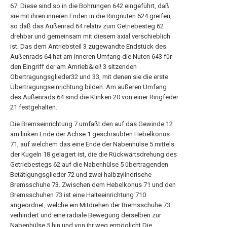
67. Diese sind so in die Bohrungen 642 eingeführt, daß
sie mit ihren inneren Enden in die Ringnuten 624 greifen,
so daß das Außenrad 64 relativ zum Getriebesteg 62
drehbar und gemeinsam mit diesem axial verschieblich
ist. Das dem Antriebsteil 3 zugewandte Endstück des
Außenrads 64 hat am inneren Umfang die Nuten 643 für
den Eingriff der am Amrieb&iei! 3 sitzenden
Obertragungsglieder32 und 33, mit denen sie die erste
Übertragungseinrichtung bilden. Am äußeren Umfang
des Außenrads 64 sind die Klinken 20 von einer Ringfeder
21 festgehalten.
Die Bremseinrichtung 7 umfaßt den auf das Gewinde 12
am linken Ende der Achse 1 geschraubten Hebelkonus
71, auf welchem das eine Ende der Nabenhülse 5 mittels
der Kugeln 18 gelagert ist, die die Rückwärtsdrehung des
Getriebestegs 62 auf die Nabenhülse 5 übertragenden
Betätigungsglieder 72 und zwei halbzylindrisehe
Bremsschuhe 73. Zwischen dem Hebelkonus 71 und den
Bremsschuhen 73 ist eine Halteeinrichtung 710
angeordnet, welche ein Mitdrehen der Bremsschuhe 73
verhindert und eine radiale Bewegung derselben zur
Nabenhülse 5 hin und von ihr weg ermöglicht Die