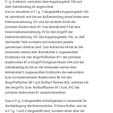
F i g. 6 erkennt, zwischen dem Kupplungsteil 100 und
dem Getriebesteg 62 angeordnet.
Das im einzelnen in F i g. 7 dargestellte Kupplungsteil 100
ist zylindrisch und hat am Außenumfang eines Endes eine
Keilnutverzahnung 101 und am anderen Ende die
primären Axialnocken 81. Das Antriebsteil 3 hat eine
Innen-Keilnutverzahnung 35 für den Eingriff der
Keilnutverzahnung 101 des Kupplungsteils 100, so daß
die beiden Teile vorwärts und rückwärts jeweils
gemeinsam drehbar sind. Das Außenrad 64 hat an der
Innenseite seines dem Antriebsteil 3 zugewandten
Endstücks mit den Angriffsflächen 811 der primären
Axialnocken 81 in Eingriff bringbare Nuten 644 und der
Getriebesteg 62 hat an der Innenseite seines dem
Antriebsteil 3 zugewandten Endstücks die sekundären
bzw. komplementären Axialnocken 82 mit den
Angriffsflächen 821 und Auflauf flächen 822, welches mit
den Angriffs- bzw. Auflaufflächen 811 bzw. 812 der
primären Axilnocken 81 zusammenwirken.
Das in Fi g. 6 dargestellte Schaltgetriebe 6 verwendet für
die Betätigung der Bremsschuhe 73 keine Rollen, wie sie
in F i g. 1 und 2 dargestellt sind, sondern einen über ein