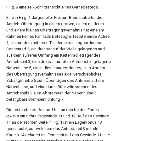
F i g. 8 eine Teil-Schnittansicht eines Getriebestegs.
Eine in F i g. 1 dargestellte Freilauf-Bremsnabe für die
Antriebsübertragung in einem großen, einem mittleren
und einem kleinen Übertragungsverhältnis hat eine am
Rahmen Feines Fahrrads befestigte, feststehende Achse
1, ein auf dem mittleren Teil derselben angeordnetes
Sonnenrad 2, ein drehbar auf der Welle gelagertes und
auf dem äußeren Umfang ein Kettenrad 4 tragendes
Antriebsteil 3, eine drehbar auf dem Antriebsteil gelagerte
Nabenhülse 5, ein in dieser angeordnetes, zum Ändern
des Übertragungsverhältnisses axial verschiebliches
Schaltgetriebe 6 zum Übertragen des Antriebs auf die
Nabenhülse, und eine durch Rückwärtsdrehen des
Antriebsteils 3 zum Abbremsen der Nabenhülse 5
betätigbare Bremseinrichtung 7.
Die feststehende Achse 1 hat an den beiden Enden
jeweils ein Schraubgewinde 11 und 12. Auf das Gewinde
11 an der rechten Seite in Fig. 1 ist ein Lagerkonus 13
geschraubt, auf welchem das Antriebsteil 3 mittels
Kugeln 14 gelagert ist. Ferner ist auf das Gewinde 11 eine