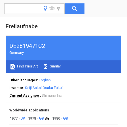
Freilaufnabe
DE2819471C2
Germany
Find Prior Art
Similar
Other languages
English
Inventor
Seiji Sakai Osaka Fukui
Current Assignee
Shimano Inc
Worldwide applications
1977
JP
1978
US
DE
1980
US