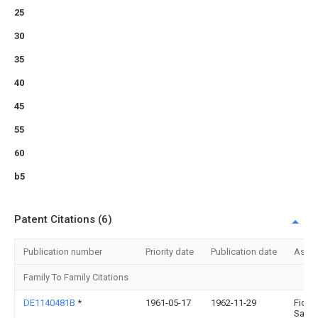
25
30
35
40
45
55
60
b5
Patent Citations (6)
Publication number
Priority date
Publication date
Assi
Family To Family Citations
DE1140481B
*
1961-05-17
1962-11-29
Fichte
Sach