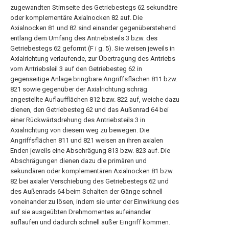
zugewandten Stirnseite des Getriebestegs 62 sekundäre
oder komplementäre Axialnocken 82 auf. Die
Axialnocken 81 und 82 sind einander gegenüberstehend
entlang dem Umfang des Antriebsteils 3 bzw. des
Getriebestegs 62 geformt (F i g. 5). Sie weisen jeweils in
Axialrichtung verlaufende, zur Übertragung des Antriebs
vom Antriebsleil 3 auf den Getriebesteg 62 in
gegenseitige Anlage bringbare Angriffsflächen 811 bzw.
821 sowie gegenüber der Axialrichtung schräg
angestellte Auflaufflächen 812 bzw. 822 auf, weiche dazu
dienen, den Getriebesteg 62 und das Außenrad 64 bei
einer Rückwärtsdrehung des Antriebsteils 3 in
Axialrichtung von diesem weg zu bewegen. Die
Angriffsflächen 811 und 821 weisen an ihren axialen
Enden jeweils eine Abschrägung 813 bzw. 823 auf. Die
Abschrägungen dienen dazu die primären und
sekundären oder komplementären Axialnocken 81 bzw.
82 bei axialer Verschiebung des Getriebestegs 62 und
des Außenrads 64 beim Schalten der Gänge schnell
voneinander zu lösen, indem sie unter der Einwirkung des
auf sie ausgeübten Drehmomentes aufeinander
auflaufen und dadurch schnell außer Eingriff kommen.