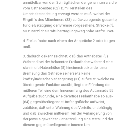
unmittelbar von den Schrägflächen der genannten als die
vom Getriebesteg (62) zum Herstellen des
Umschalteinrichtung erzeugt werden muß, wobei der
Eingriffs des Mitnehmers (33) zurückzulegende gesamte,
für die Betätigung der Bremse vorgesehene, Strecke
(I').
50 zusätzliche Kraftübertragungsweg hohe Kräfte über-
4. Freilaufnabe nach einem der Ansprüche 2 oder tragen
muß.
3, dadurch gekennzeichnet, daß das Antriebsteil (3)
Während bei der bekannten Freilaufnabe während eine
sich in die Nabenhülse (5) hineinerstreckende, einer
Bremsung das Getriebe seinerseits keine
kraftzylindrische Verlängerung (31) aufweist, welche im
übertragende Funktion ausübt, liegt der Erfindung die
mittleren Teil eine dem Innenumfang des Außenrads 55
Aufgabe zugrunde, eine derartige Freilaufnabe so aus-
(64) gegenüberliegende Umfangsfläche aufweist,
zubilden, daß unter Wahrung des Vorteils, unabhängig
und daß zwischen mittlerem Teil der Verlängerung von
der jeweils gewählten Schaltstellung eine stets und der
diesem gegenüberliegenden inneren Um-